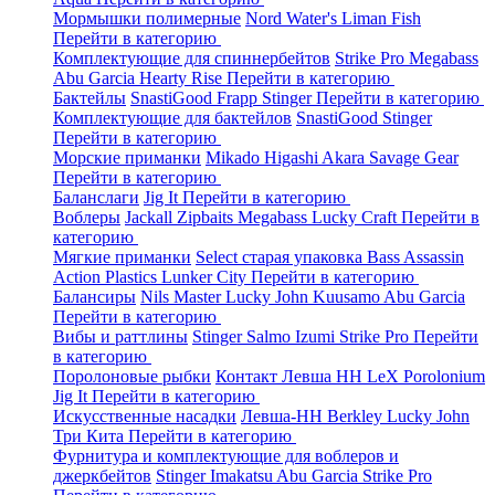
Мормышки полимерные
Nord Water's
Liman Fish
Перейти в категорию
Комплектующие для спиннербейтов
Strike Pro
Megabass
Abu Garcia
Hearty Rise
Перейти в категорию
Бактейлы
SnastiGood
Frapp
Stinger
Перейти в категорию
Комплектующие для бактейлов
SnastiGood
Stinger
Перейти в категорию
Морские приманки
Mikado
Higashi
Akara
Savage Gear
Перейти в категорию
Баланслаги
Jig It
Перейти в категорию
Воблеры
Jackall
Zipbaits
Megabass
Lucky Craft
Перейти в
категорию
Мягкие приманки
Select старая упаковка
Bass Assassin
Action Plastics
Lunker City
Перейти в категорию
Балансиры
Nils Master
Lucky John
Kuusamo
Abu Garcia
Перейти в категорию
Вибы и раттлины
Stinger
Salmo
Izumi
Strike Pro
Перейти
в категорию
Поролоновые рыбки
Контакт
Левша НН
LeX Porolonium
Jig It
Перейти в категорию
Искусственные насадки
Левша-НН
Berkley
Lucky John
Три Кита
Перейти в категорию
Фурнитура и комплектующие для воблеров и
джеркбейтов
Stinger
Imakatsu
Abu Garcia
Strike Pro