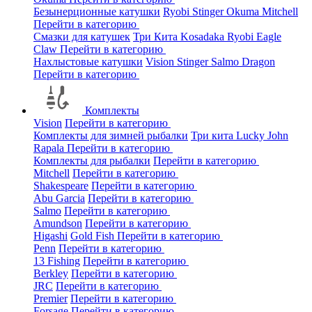
Безынерционные катушки
Ryobi
Stinger
Okuma
Mitchell
Перейти в категорию
Смазки для катушек
Три Кита
Kosadaka
Ryobi
Eagle
Claw
Перейти в категорию
Нахлыстовые катушки
Vision
Stinger
Salmo
Dragon
Перейти в категорию
Комплекты
Vision
Перейти в категорию
Комплекты для зимней рыбалки
Три кита
Lucky John
Rapala
Перейти в категорию
Комплекты для рыбалки
Перейти в категорию
Mitchell
Перейти в категорию
Shakespeare
Перейти в категорию
Abu Garcia
Перейти в категорию
Salmo
Перейти в категорию
Amundson
Перейти в категорию
Higashi
Gold Fish
Перейти в категорию
Penn
Перейти в категорию
13 Fishing
Перейти в категорию
Berkley
Перейти в категорию
JRC
Перейти в категорию
Premier
Перейти в категорию
Forsage
Перейти в категорию