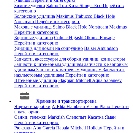
Nautilus
Перейти в категорию
Зимние удочки
Salmo
Три Кита
Stinger
Eco
Перейти в
категорию
Болонские удилища
Maximus
Trabucco
Black Hole
Norstream
Перейти в категорию
Маховые удилища
Salmo
Black Hole
Norstream
Maximus
Перейти в категорию
Бортовые удилища
Colmic
Higashi
Okuma
Forsage
Перейти в категорию
Удилища для ловли на сбирулино
Balzer
Amundson
Перейти в категорию
Запчасти, аксессуары для сборки удилищ, коннекторы
Запчасти к штекерным удилищам
Запчасти к карповым
удилищам
Запчасти к матчевым удилищам
Запчасти к
нахлыстовым удилищам
Перейти в категорию
Штекерные удилища
Flagman
Mitchell
Aqua
Sabaneev
Перейти в категорию
Хранение и транспортировка
Ящики и коробки
A-Elita
Flambeau
Vision
Plano
Перейти
в категорию
Санки, тележки
Markfish
Следопыт
Касатка
Яман
Перейти в категорию
Рюкзаки
Abu Garcia
Rapala
Mitchell
Holiday
Перейти в