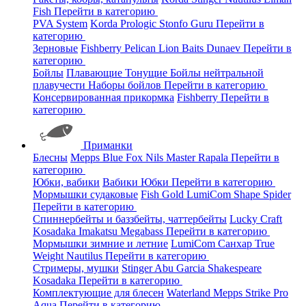
Fish
Перейти в категорию
PVA System
Korda
Prologic
Stonfo
Guru
Перейти в
категорию
Зерновые
Fishberry
Pelican
Lion Baits
Dunaev
Перейти в
категорию
Бойлы
Плавающие
Тонущие
Бойлы нейтральной
плавучести
Наборы бойлов
Перейти в категорию
Консервированная прикормка
Fishberry
Перейти в
категорию
Приманки
Блесны
Mepps
Blue Fox
Nils Master
Rapala
Перейти в
категорию
Юбки, вабики
Вабики
Юбки
Перейти в категорию
Мормышки судаковые
Fish Gold
LumiCom
Shape
Spider
Перейти в категорию
Спиннербейты и баззбейты, чаттербейты
Lucky Craft
Kosadaka
Imakatsu
Megabass
Перейти в категорию
Мормышки зимние и летние
LumiCom
Санхар
True
Weight
Nautilus
Перейти в категорию
Стримеры, мушки
Stinger
Abu Garcia
Shakespeare
Kosadaka
Перейти в категорию
Комплектующие для блесен
Waterland
Mepps
Strike Pro
Aqua
Перейти в категорию