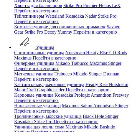
Перейти в категорию
Хвосты для балансиров
Strike Pro
Premier
Helios
LeX
Перейти в категорию
Тейлспиннеры
Waterland
Kosadaka
Nadar
Strike Pro
Перейти в категорию
Комплектующие для силиконовых приманок
Savage
Gear
Strike Pro
Decoy
Yummy
Перейти в категорию
Удилища
Спиннинговые удилища
Norstream
Hearty Rise
CD Rods
Maximus
Перейти в категорию
Фидерные удилища
Mikado
Trabucco
Maximus
Stinger
Перейти в категорию
Матчевые удилища
Trabucco
Mikado
Stinger
Drennan
Перейти в категорию
Кастинговые, джерковые удилища
Hearty Rise
Norstream
Major Craft
Graphiteleader
Перейти в категорию
Карповые удилища
Kosadaka
Prologic
Amundson
Freeway
Перейти в категорию
Нахлыстовые удилища
Maximus
Salmo
Amundson
Stinger
Перейти в категорию
Троллинговые, морские удилища
Black Hole
Stinger
Kosadaka
Strike Pro
Перейти в категорию
Удилища для ловли сома
Maximus
Mikado
Bushido