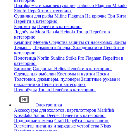
категорию
Платформы и комплектующие
Trabucco
Flagman
Mikado
Stonfo
Перейти в категорию
Сушилки для рыбы
Mifine
Flagman
На крючке
Три Кита
Перейти в категорию
Барометры
Перейти в категорию
Ледобуры
Mora
Rapala
Heinola
Тонар
Перейти в
категорию
Кемпинг
Мебель
Средства защиты от насекомых
Зонты
Термосы, Термоконтейнеры, Холодильники
Перейти в
категорию
Полотенца
Norfin
Sunline
Strike Pro
Flagman
Перейти в
категорию
Бинокли
Следопыт
Helios
Перейти в категорию
Одежда для рыбалки
Костюмы и куртки
Носки
Толстовки, джемперы, пуловеры
Защитные рукава и
наколенники
Перейти в категорию
Почвобуры
Тонар
Перейти в категорию
Электроника
Аксессуары для эхолотов, картплоттеров
Markfish
Kosadaka
Salmo
Deeper
Перейти в категорию
Подводные камеры
Craft
Перейти в категорию
Элементы питания и зарядные устройства
Nisus