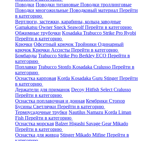
Поводки
Поводки титановые
Поводки троллинговые
Поводки многожильные
Поводковый материал
Перейти
в категорию
Вертлюги, застежки, карабины, кольца заводные
Gamakatsu
Owner
Sneck
Seawolf
Перейти в категорию
Обжимные трубочки
Kosadaka
Trabucco
Strike Pro
Ryobi
Перейти в категорию
Крючки
Офсетный крючок
Тройники
Одинарный
крючок
Крючки Ассисты
Перейти в категорию
Бомбарды
Trabucco
Strike Pro
Berkley
ECO
Перейти в
категорию
Поплавки
Trabucco
Stonfo
Kosadaka
Cralusso
Перейти в
категорию
Оснастка карповая
Korda
Kosadaka
Guru
Stinger
Перейти
в категорию
Держатели для приманок
Decoy
Hitfish
Select
Cralusso
Перейти в категорию
Оснастка поплавочная и донная
Кембрики
Стопор
Бусины
Светлячки
Перейти в категорию
Термоусадочные трубки
Nautilus
Namazu
Korda
Liman
Fish
Перейти в категорию
Оснастка морская
Balzer
Higashi
Savage Gear
Mikado
Перейти в категорию
Оснастка для живца
Stinger
Mikado
Mifine
Перейти в
категорию