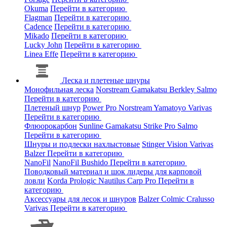
Okuma
Перейти в категорию
Flagman
Перейти в категорию
Cadence
Перейти в категорию
Mikado
Перейти в категорию
Lucky John
Перейти в категорию
Linea Effe
Перейти в категорию
Леска и плетеные шнуры
Монофильная леска
Norstream
Gamakatsu
Berkley
Salmo
Перейти в категорию
Плетеный шнур
Power Pro
Norstream
Yamatoyo
Varivas
Перейти в категорию
Флюорокарбон
Sunline
Gamakatsu
Strike Pro
Salmo
Перейти в категорию
Шнуры и подлески нахлыстовые
Stinger
Vision
Varivas
Balzer
Перейти в категорию
NanoFil
NanoFil
Bushido
Перейти в категорию
Поводковый материал и шок лидеры для карповой
ловли
Korda
Prologic
Nautilus
Carp Pro
Перейти в
категорию
Аксессуары для лесок и шнуров
Balzer
Colmic
Cralusso
Varivas
Перейти в категорию