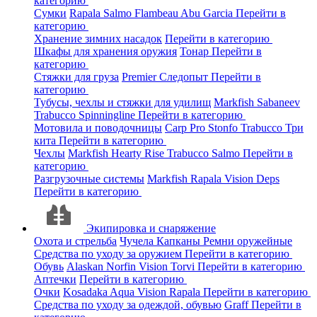
категорию
Сумки
Rapala
Salmo
Flambeau
Abu Garcia
Перейти в
категорию
Хранение зимних насадок
Перейти в категорию
Шкафы для хранения оружия
Тонар
Перейти в
категорию
Стяжки для груза
Premier
Следопыт
Перейти в
категорию
Тубусы, чехлы и стяжки для удилищ
Markfish
Sabaneev
Trabucco
Spinningline
Перейти в категорию
Мотовила и поводочницы
Carp Pro
Stonfo
Trabucco
Три
кита
Перейти в категорию
Чехлы
Markfish
Hearty Rise
Trabucco
Salmo
Перейти в
категорию
Разгрузочные системы
Markfish
Rapala
Vision
Deps
Перейти в категорию
Экипировка и снаряжение
Охота и стрельба
Чучела
Капканы
Ремни оружейные
Средства по уходу за оружием
Перейти в категорию
Обувь
Alaskan
Norfin
Vision
Torvi
Перейти в категорию
Аптечки
Перейти в категорию
Очки
Kosadaka
Aqua
Vision
Rapala
Перейти в категорию
Средства по уходу за одеждой, обувью
Graff
Перейти в