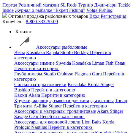
Портал
Розничный магазин
SL Rods
Турнир Джиг-пари
Tackle
Inside
Журнал о рыбалке “Expert Fishing”
Volga Fishing
Оптовая продажа рыболовных товаров
Вход
Регистрация
Knowhere
8-800-333-30-09
Каталог
Аксессуары рыболовные
Весы
Kosadaka
Rapala
Stonfo
Berkley
Перейти в
категорию
Аксессуары зимние
Siweida
Kosadaka
Liman Fish
Яман
Перейти в категорию
Глубиномеры
Stonfo
Cralusso
Flagman
Guru
Перейти в
категорию
Сигнализаторы поклевки
Kosadaka
Korda
Stinger
Bushido
Перейти в категорию
Квоки
Akara
Перейти в категорию
Кружки, жерлицы, емкости для живца, аэраторы
Тонар
Три кита
A-Elita
Stinger
Перейти в категорию
Аксессуары и материалы троллинговые
Akara
Stinger
Savage Gear
Перейти в категорию
Аксессуары для карповой ловли
Lion Baits
Korda
Prologic
Nautilus
Перейти в категорию
Аксессуары и материалы нахлыстовые
Kosadaka
Vision