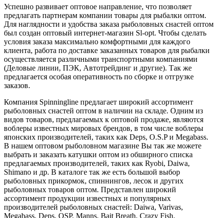
Успешно развивает оптовое направление, что позволяет
предлагать партнерам компании товары для рыбалки оптом.
Для наглядности и удобства заказа рыболовных снастей оптом
был создан оптовый интернет-магазин Sl-opt. Чтобы сделать
условия заказа максимально комфортными для каждого
клиента, работа по доставке заказанных товаров для рыбалки
осуществляется различными транспортными компаниями
(Деловые линии, ПЭК, Автотрейдинг и другие). Так же
предлагается особая оперативность по сборке и отгрузке
заказов.
Компания Spinningline предлагает широкий ассортимент
рыболовных снастей оптом в наличии на складе. Одним из
видов товаров, предлагаемых к оптовой продаже, являются
воблеры известных мировых брендов, в том числе воблеры
японских производителей, таких как Deps, O.S.P и Megabass.
В нашем оптовом рыболовном магазине Вы так же можете
выбрать и заказать катушки оптом из обширного списка
предлагаемых производителей, таких как Ryobi, Daiwa,
Shimano и др. В каталоге так же есть большой выбор
рыболовных прикормок, спиннингов, лесок и других
рыболовных товаров оптом. Представлен широкий
ассортимент продукции известных и популярных
производителей рыболовных снастей: Daiwa, Varivas,
Megabass, Deps, OSP, Manns, Bait Breath, Crazy Fish.