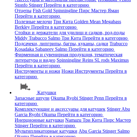
Stonfo
Stinger
Перейти в категорию
Отцепы
Fish Gold
Spinningline
Пирс Мастер
Яман
Перейти в категорию
Полезные мелочи
Три Кита
Golden Mean
Megabass
Berkley
Перейти в категорию
Стойки и держатели для удилищ и садков, род-поды
Middy
Trabucco
Salmo
Три Кита
Перейти в категорию
Подсачеки, липгрипы, багры, куканы, садки
Trabucco
Kosadaka
Sabaneev
Salmo
Перейти в категорию
Фирменная и сувенирная продукция, тематическая
литература и видео
Spinningline
Reins
SL rods
Maximus
Перейти в категорию
Инструменты и ножи
Ножи
Инструменты
Перейти в
категорию
Катушки
Запасные шпули
Okuma
Ryobi
Stinger
Penn
Перейти в
категорию
Комплектующие и аксессуары для катушек
Stinger
Abu
Garcia
Ryobi
Okuma
Перейти в категорию
Инерционные катушки
Namazu
Три Кита
Пирс Мастер
Stinger
Перейти в категорию
Мультипликаторные катушки
Abu Garcia
Stinger
Salmo
Okuma
Перейти в категорию