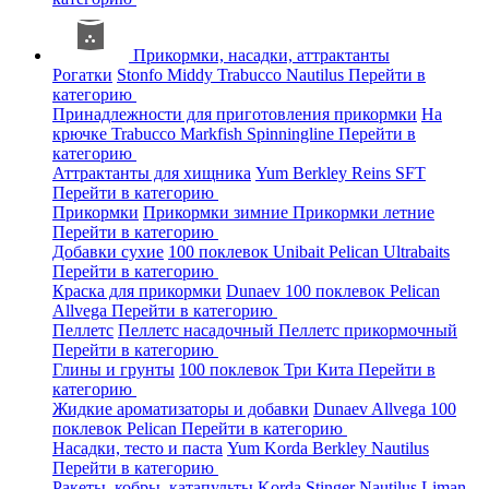
Прикормки, насадки, аттрактанты
Рогатки
Stonfo
Middy
Trabucco
Nautilus
Перейти в
категорию
Принадлежности для приготовления прикормки
На
крючке
Trabucco
Markfish
Spinningline
Перейти в
категорию
Аттрактанты для хищника
Yum
Berkley
Reins
SFT
Перейти в категорию
Прикормки
Прикормки зимние
Прикормки летние
Перейти в категорию
Добавки сухие
100 поклевок
Unibait
Pelican
Ultrabaits
Перейти в категорию
Краска для прикормки
Dunaev
100 поклевок
Pelican
Allvega
Перейти в категорию
Пеллетс
Пеллетс насадочный
Пеллетс прикормочный
Перейти в категорию
Глины и грунты
100 поклевок
Три Кита
Перейти в
категорию
Жидкие ароматизаторы и добавки
Dunaev
Allvega
100
поклевок
Pelican
Перейти в категорию
Насадки, тесто и паста
Yum
Korda
Berkley
Nautilus
Перейти в категорию
Ракеты, кобры, катапульты
Korda
Stinger
Nautilus
Liman