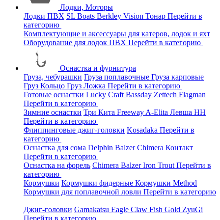
Лодки, Моторы
Лодки ПВХ
SL Boats
Berkley
Vision
Тонар
Перейти в
категорию
Комплектующие и аксессуары для катеров, лодок и яхт
Оборудование для лодок ПВХ
Перейти в категорию
Оснастка и фурнитура
Груза, чебурашки
Груза поплавочные
Груза карповые
Груз Кольцо
Груз Ложка
Перейти в категорию
Готовые оснастки
Lucky Craft
Bassday
Zettech
Flagman
Перейти в категорию
Зимние оснастки
Три Кита
Freeway
A-Elita
Левша НН
Перейти в категорию
Флиппинговые джиг-головки
Kosadaka
Перейти в
категорию
Оснастка для сома
Delphin
Balzer
Chimera
Контакт
Перейти в категорию
Оснастка на форель
Chimera
Balzer
Iron Trout
Перейти в
категорию
Кормушки
Кормушки фидерные
Кормушки Method
Кормушки для поплавочной ловли
Перейти в категорию
Джиг-головки
Gamakatsu
Eagle Claw
Fish Gold
ZyuGi
Перейти в категорию