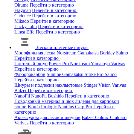
Okuma
Перейти в категорию
Flagman
Перейти в категорию
Cadence
Перейти в категорию
Mikado
Перейти в категорию
Lucky John
Перейти в категорию
Linea Effe
Перейти в категорию
Леска и плетеные шнуры
Монофильная леска
Norstream
Gamakatsu
Berkley
Salmo
Перейти в категорию
Плетеный шнур
Power Pro
Norstream
Yamatoyo
Varivas
Перейти в категорию
Флюорокарбон
Sunline
Gamakatsu
Strike Pro
Salmo
Перейти в категорию
Шнуры и подлески нахлыстовые
Stinger
Vision
Varivas
Balzer
Перейти в категорию
NanoFil
NanoFil
Bushido
Перейти в категорию
Поводковый материал и шок лидеры для карповой
ловли
Korda
Prologic
Nautilus
Carp Pro
Перейти в
категорию
Аксессуары для лесок и шнуров
Balzer
Colmic
Cralusso
Varivas
Перейти в категорию