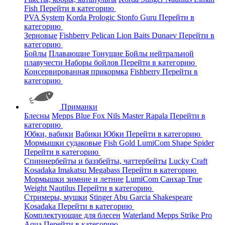
Fish
Перейти в категорию
PVA System
Korda
Prologic
Stonfo
Guru
Перейти в
категорию
Зерновые
Fishberry
Pelican
Lion Baits
Dunaev
Перейти в
категорию
Бойлы
Плавающие
Тонущие
Бойлы нейтральной
плавучести
Наборы бойлов
Перейти в категорию
Консервированная прикормка
Fishberry
Перейти в
категорию
Приманки
Блесны
Mepps
Blue Fox
Nils Master
Rapala
Перейти в
категорию
Юбки, вабики
Вабики
Юбки
Перейти в категорию
Мормышки судаковые
Fish Gold
LumiCom
Shape
Spider
Перейти в категорию
Спиннербейты и баззбейты, чаттербейты
Lucky Craft
Kosadaka
Imakatsu
Megabass
Перейти в категорию
Мормышки зимние и летние
LumiCom
Санхар
True
Weight
Nautilus
Перейти в категорию
Стримеры, мушки
Stinger
Abu Garcia
Shakespeare
Kosadaka
Перейти в категорию
Комплектующие для блесен
Waterland
Mepps
Strike Pro
Aqua
Перейти в категорию