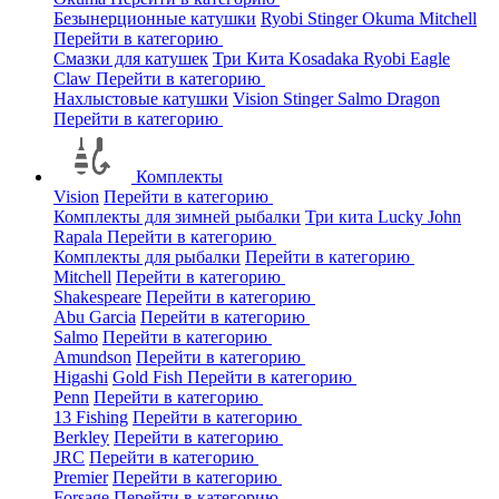
Безынерционные катушки
Ryobi
Stinger
Okuma
Mitchell
Перейти в категорию
Смазки для катушек
Три Кита
Kosadaka
Ryobi
Eagle
Claw
Перейти в категорию
Нахлыстовые катушки
Vision
Stinger
Salmo
Dragon
Перейти в категорию
Комплекты
Vision
Перейти в категорию
Комплекты для зимней рыбалки
Три кита
Lucky John
Rapala
Перейти в категорию
Комплекты для рыбалки
Перейти в категорию
Mitchell
Перейти в категорию
Shakespeare
Перейти в категорию
Abu Garcia
Перейти в категорию
Salmo
Перейти в категорию
Amundson
Перейти в категорию
Higashi
Gold Fish
Перейти в категорию
Penn
Перейти в категорию
13 Fishing
Перейти в категорию
Berkley
Перейти в категорию
JRC
Перейти в категорию
Premier
Перейти в категорию
Forsage
Перейти в категорию