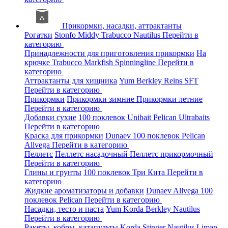
Прикормки, насадки, аттрактанты
Рогатки
Stonfo
Middy
Trabucco
Nautilus
Перейти в
категорию
Принадлежности для приготовления прикормки
На
крючке
Trabucco
Markfish
Spinningline
Перейти в
категорию
Аттрактанты для хищника
Yum
Berkley
Reins
SFT
Перейти в категорию
Прикормки
Прикормки зимние
Прикормки летние
Перейти в категорию
Добавки сухие
100 поклевок
Unibait
Pelican
Ultrabaits
Перейти в категорию
Краска для прикормки
Dunaev
100 поклевок
Pelican
Allvega
Перейти в категорию
Пеллетс
Пеллетс насадочный
Пеллетс прикормочный
Перейти в категорию
Глины и грунты
100 поклевок
Три Кита
Перейти в
категорию
Жидкие ароматизаторы и добавки
Dunaev
Allvega
100
поклевок
Pelican
Перейти в категорию
Насадки, тесто и паста
Yum
Korda
Berkley
Nautilus
Перейти в категорию
Ракеты, кобры, катапульты
Korda
Stinger
Nautilus
Liman