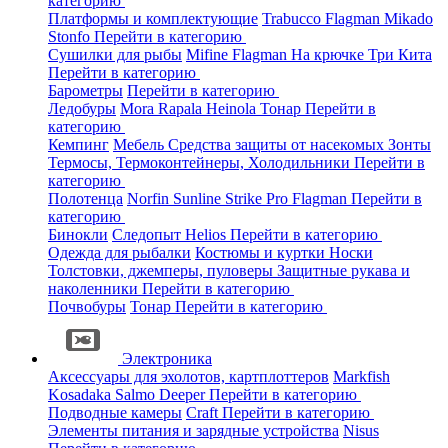
категорию
Платформы и комплектующие
Trabucco
Flagman
Mikado
Stonfo
Перейти в категорию
Сушилки для рыбы
Mifine
Flagman
На крючке
Три Кита
Перейти в категорию
Барометры
Перейти в категорию
Ледобуры
Mora
Rapala
Heinola
Тонар
Перейти в
категорию
Кемпинг
Мебель
Средства защиты от насекомых
Зонты
Термосы, Термоконтейнеры, Холодильники
Перейти в
категорию
Полотенца
Norfin
Sunline
Strike Pro
Flagman
Перейти в
категорию
Бинокли
Следопыт
Helios
Перейти в категорию
Одежда для рыбалки
Костюмы и куртки
Носки
Толстовки, джемперы, пуловеры
Защитные рукава и
наколенники
Перейти в категорию
Почвобуры
Тонар
Перейти в категорию
Электроника
Аксессуары для эхолотов, картплоттеров
Markfish
Kosadaka
Salmo
Deeper
Перейти в категорию
Подводные камеры
Craft
Перейти в категорию
Элементы питания и зарядные устройства
Nisus