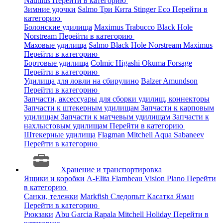
Nautilus
Перейти в категорию
Зимние удочки
Salmo
Три Кита
Stinger
Eco
Перейти в
категорию
Болонские удилища
Maximus
Trabucco
Black Hole
Norstream
Перейти в категорию
Маховые удилища
Salmo
Black Hole
Norstream
Maximus
Перейти в категорию
Бортовые удилища
Colmic
Higashi
Okuma
Forsage
Перейти в категорию
Удилища для ловли на сбирулино
Balzer
Amundson
Перейти в категорию
Запчасти, аксессуары для сборки удилищ, коннекторы
Запчасти к штекерным удилищам
Запчасти к карповым
удилищам
Запчасти к матчевым удилищам
Запчасти к
нахлыстовым удилищам
Перейти в категорию
Штекерные удилища
Flagman
Mitchell
Aqua
Sabaneev
Перейти в категорию
Хранение и транспортировка
Ящики и коробки
A-Elita
Flambeau
Vision
Plano
Перейти
в категорию
Санки, тележки
Markfish
Следопыт
Касатка
Яман
Перейти в категорию
Рюкзаки
Abu Garcia
Rapala
Mitchell
Holiday
Перейти в