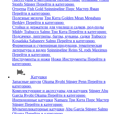
Stonfo
Stinger
Перейти в категорию
Отцепы
Fish Gold
Spinningline
Пирс Мастер
Яман
Перейти в категорию
Полезные мелочи
Три Кита
Golden Mean
Megabass
Berkley
Перейти в категорию
Стойки и держатели для удилищ и садков, род-поды
Middy
Trabucco
Salmo
Три Кита
Перейти в категорию
Подсачеки, липгрипы, багры, куканы, садки
Trabucco
Kosadaka
Sabaneev
Salmo
Перейти в категорию
Фирменная и сувенирная продукция, тематическая
литература и видео
Spinningline
Reins
SL rods
Maximus
Перейти в категорию
Инструменты и ножи
Ножи
Инструменты
Перейти в
категорию
Катушки
Запасные шпули
Okuma
Ryobi
Stinger
Penn
Перейти в
категорию
Комплектующие и аксессуары для катушек
Stinger
Abu
Garcia
Ryobi
Okuma
Перейти в категорию
Инерционные катушки
Namazu
Три Кита
Пирс Мастер
Stinger
Перейти в категорию
Мультипликаторные катушки
Abu Garcia
Stinger
Salmo
Okuma
Перейти в категорию