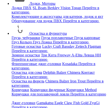
Лодки, Моторы
Лодки ПВХ
SL Boats
Berkley
Vision
Тонар
Перейти в
категорию
Комплектующие и аксессуары для катеров, лодок и яхт
Оборудование для лодок ПВХ
Перейти в категорию
Оснастка и фурнитура
Груза, чебурашки
Груза поплавочные
Груза карповые
Груз Кольцо
Груз Ложка
Перейти в категорию
Готовые оснастки
Lucky Craft
Bassday
Zettech
Flagman
Перейти в категорию
Зимние оснастки
Три Кита
Freeway
A-Elita
Левша НН
Перейти в категорию
Флиппинговые джиг-головки
Kosadaka
Перейти в
категорию
Оснастка для сома
Delphin
Balzer
Chimera
Контакт
Перейти в категорию
Оснастка на форель
Chimera
Balzer
Iron Trout
Перейти в
категорию
Кормушки
Кормушки фидерные
Кормушки Method
Кормушки для поплавочной ловли
Перейти в категорию
Джиг-головки
Gamakatsu
Eagle Claw
Fish Gold
ZyuGi
Перейти в категорию