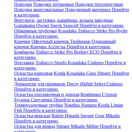
Поводки
Поводки титановые
Поводки троллинговые
Поводки многожильные
Поводковый материал
Перейти
в категорию
Вертлюги, застежки, карабины, кольца заводные
Gamakatsu
Owner
Sneck
Seawolf
Перейти в категорию
Обжимные трубочки
Kosadaka
Trabucco
Strike Pro
Ryobi
Перейти в категорию
Крючки
Офсетный крючок
Тройники
Одинарный
крючок
Крючки Ассисты
Перейти в категорию
Бомбарды
Trabucco
Strike Pro
Berkley
ECO
Перейти в
категорию
Поплавки
Trabucco
Stonfo
Kosadaka
Cralusso
Перейти в
категорию
Оснастка карповая
Korda
Kosadaka
Guru
Stinger
Перейти
в категорию
Держатели для приманок
Decoy
Hitfish
Select
Cralusso
Перейти в категорию
Оснастка поплавочная и донная
Кембрики
Стопор
Бусины
Светлячки
Перейти в категорию
Термоусадочные трубки
Nautilus
Namazu
Korda
Liman
Fish
Перейти в категорию
Оснастка морская
Balzer
Higashi
Savage Gear
Mikado
Перейти в категорию
Оснастка для живца
Stinger
Mikado
Mifine
Перейти в
категорию