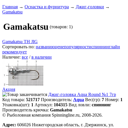
Главная
→
Оснастка и фурнитура
→
Джиг-головки
→
Gamakatsu
Gamakatsu
(товаров: 1)
Gamakatsu TH JIG
Сортировать по:
названию
цене
популярности
спиннинглайн
рекомендует
Наличие:
все
/
в наличии
Акция
Джиг-головка Aqua Round №1 7гр
Код товара:
521717
Производитель:
Aqua
Вес(гр):
7
Номер:
1
Упаковка(шт):
1
Артикул:
104315
Вид ловли:
спиннинг
Производитель крючка:
Gamakatsu
© Рыболовная компания Spinningline.ru, 2008-2026.
Адрес:
606026 Нижегородская область, г. Дзержинск, ул.