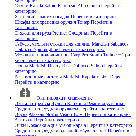
категорию
Сумки
Rapala
Salmo
Flambeau
Abu Garcia
Перейти в
категорию
Хранение зимних насадок
Перейти в категорию
Шкафы для хранения оружия
Тонар
Перейти в
категорию
Стяжки для груза
Premier
Следопыт
Перейти в
категорию
Тубусы, чехлы и стяжки для удилищ
Markfish
Sabaneev
Trabucco
Spinningline
Перейти в категорию
Мотовила и поводочницы
Carp Pro
Stonfo
Trabucco
Три
кита
Перейти в категорию
Чехлы
Markfish
Hearty Rise
Trabucco
Salmo
Перейти в
категорию
Разгрузочные системы
Markfish
Rapala
Vision
Deps
Перейти в категорию
Экипировка и снаряжение
Охота и стрельба
Чучела
Капканы
Ремни оружейные
Средства по уходу за оружием
Перейти в категорию
Обувь
Alaskan
Norfin
Vision
Torvi
Перейти в категорию
Аптечки
Перейти в категорию
Очки
Kosadaka
Aqua
Vision
Rapala
Перейти в категорию
Средства по уходу за одеждой, обувью
Graff
Перейти в