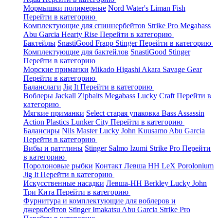
Мормышки полимерные
Nord Water's
Liman Fish
Перейти в категорию
Комплектующие для спиннербейтов
Strike Pro
Megabass
Abu Garcia
Hearty Rise
Перейти в категорию
Бактейлы
SnastiGood
Frapp
Stinger
Перейти в категорию
Комплектующие для бактейлов
SnastiGood
Stinger
Перейти в категорию
Морские приманки
Mikado
Higashi
Akara
Savage Gear
Перейти в категорию
Баланслаги
Jig It
Перейти в категорию
Воблеры
Jackall
Zipbaits
Megabass
Lucky Craft
Перейти в
категорию
Мягкие приманки
Select старая упаковка
Bass Assassin
Action Plastics
Lunker City
Перейти в категорию
Балансиры
Nils Master
Lucky John
Kuusamo
Abu Garcia
Перейти в категорию
Вибы и раттлины
Stinger
Salmo
Izumi
Strike Pro
Перейти
в категорию
Поролоновые рыбки
Контакт
Левша НН
LeX Porolonium
Jig It
Перейти в категорию
Искусственные насадки
Левша-НН
Berkley
Lucky John
Три Кита
Перейти в категорию
Фурнитура и комплектующие для воблеров и
джеркбейтов
Stinger
Imakatsu
Abu Garcia
Strike Pro