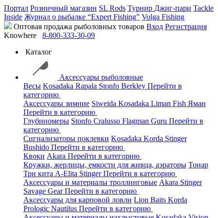
Портал
Розничный магазин
SL Rods
Турнир Джиг-пари
Tackle
Inside
Журнал о рыбалке “Expert Fishing”
Volga Fishing
Оптовая продажа рыболовных товаров
Вход
Регистрация
Knowhere
8-800-333-30-09
Каталог
Аксессуары рыболовные
Весы
Kosadaka
Rapala
Stonfo
Berkley
Перейти в
категорию
Аксессуары зимние
Siweida
Kosadaka
Liman Fish
Яман
Перейти в категорию
Глубиномеры
Stonfo
Cralusso
Flagman
Guru
Перейти в
категорию
Сигнализаторы поклевки
Kosadaka
Korda
Stinger
Bushido
Перейти в категорию
Квоки
Akara
Перейти в категорию
Кружки, жерлицы, емкости для живца, аэраторы
Тонар
Три кита
A-Elita
Stinger
Перейти в категорию
Аксессуары и материалы троллинговые
Akara
Stinger
Savage Gear
Перейти в категорию
Аксессуары для карповой ловли
Lion Baits
Korda
Prologic
Nautilus
Перейти в категорию
Аксессуары и материалы нахлыстовые
Kosadaka
Vision