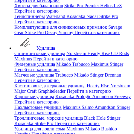
Перейти в категорию
Хвосты для балансиров
Strike Pro
Premier
Helios
LeX
Перейти в категорию
Тейлспиннеры
Waterland
Kosadaka
Nadar
Strike Pro
Перейти в категорию
Комплектующие для силиконовых приманок
Savage
Gear
Strike Pro
Decoy
Yummy
Перейти в категорию
Удилища
Спиннинговые удилища
Norstream
Hearty Rise
CD Rods
Maximus
Перейти в категорию
Фидерные удилища
Mikado
Trabucco
Maximus
Stinger
Перейти в категорию
Матчевые удилища
Trabucco
Mikado
Stinger
Drennan
Перейти в категорию
Кастинговые, джерковые удилища
Hearty Rise
Norstream
Major Craft
Graphiteleader
Перейти в категорию
Карповые удилища
Kosadaka
Prologic
Amundson
Freeway
Перейти в категорию
Нахлыстовые удилища
Maximus
Salmo
Amundson
Stinger
Перейти в категорию
Троллинговые, морские удилища
Black Hole
Stinger
Kosadaka
Strike Pro
Перейти в категорию
Удилища для ловли сома
Maximus
Mikado
Bushido