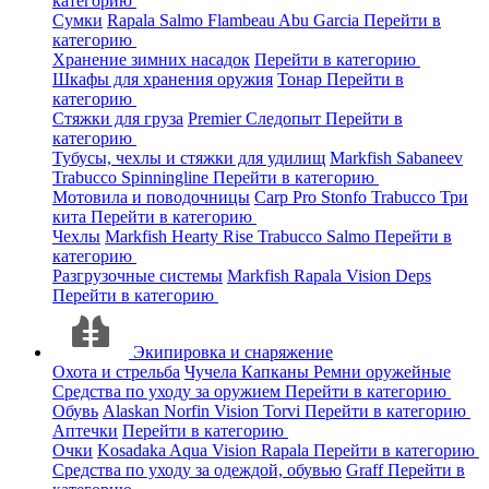
категорию
Сумки
Rapala
Salmo
Flambeau
Abu Garcia
Перейти в
категорию
Хранение зимних насадок
Перейти в категорию
Шкафы для хранения оружия
Тонар
Перейти в
категорию
Стяжки для груза
Premier
Следопыт
Перейти в
категорию
Тубусы, чехлы и стяжки для удилищ
Markfish
Sabaneev
Trabucco
Spinningline
Перейти в категорию
Мотовила и поводочницы
Carp Pro
Stonfo
Trabucco
Три
кита
Перейти в категорию
Чехлы
Markfish
Hearty Rise
Trabucco
Salmo
Перейти в
категорию
Разгрузочные системы
Markfish
Rapala
Vision
Deps
Перейти в категорию
Экипировка и снаряжение
Охота и стрельба
Чучела
Капканы
Ремни оружейные
Средства по уходу за оружием
Перейти в категорию
Обувь
Alaskan
Norfin
Vision
Torvi
Перейти в категорию
Аптечки
Перейти в категорию
Очки
Kosadaka
Aqua
Vision
Rapala
Перейти в категорию
Средства по уходу за одеждой, обувью
Graff
Перейти в