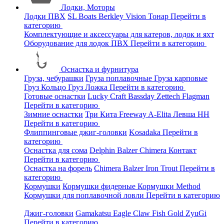
Лодки, Моторы
Лодки ПВХ
SL Boats
Berkley
Vision
Тонар
Перейти в
категорию
Комплектующие и аксессуары для катеров, лодок и яхт
Оборудование для лодок ПВХ
Перейти в категорию
Оснастка и фурнитура
Груза, чебурашки
Груза поплавочные
Груза карповые
Груз Кольцо
Груз Ложка
Перейти в категорию
Готовые оснастки
Lucky Craft
Bassday
Zettech
Flagman
Перейти в категорию
Зимние оснастки
Три Кита
Freeway
A-Elita
Левша НН
Перейти в категорию
Флиппинговые джиг-головки
Kosadaka
Перейти в
категорию
Оснастка для сома
Delphin
Balzer
Chimera
Контакт
Перейти в категорию
Оснастка на форель
Chimera
Balzer
Iron Trout
Перейти в
категорию
Кормушки
Кормушки фидерные
Кормушки Method
Кормушки для поплавочной ловли
Перейти в категорию
Джиг-головки
Gamakatsu
Eagle Claw
Fish Gold
ZyuGi
Перейти в категорию