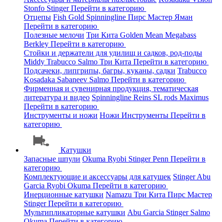
Stonfo
Stinger
Перейти в категорию
Отцепы
Fish Gold
Spinningline
Пирс Мастер
Яман
Перейти в категорию
Полезные мелочи
Три Кита
Golden Mean
Megabass
Berkley
Перейти в категорию
Стойки и держатели для удилищ и садков, род-поды
Middy
Trabucco
Salmo
Три Кита
Перейти в категорию
Подсачеки, липгрипы, багры, куканы, садки
Trabucco
Kosadaka
Sabaneev
Salmo
Перейти в категорию
Фирменная и сувенирная продукция, тематическая
литература и видео
Spinningline
Reins
SL rods
Maximus
Перейти в категорию
Инструменты и ножи
Ножи
Инструменты
Перейти в
категорию
Катушки
Запасные шпули
Okuma
Ryobi
Stinger
Penn
Перейти в
категорию
Комплектующие и аксессуары для катушек
Stinger
Abu
Garcia
Ryobi
Okuma
Перейти в категорию
Инерционные катушки
Namazu
Три Кита
Пирс Мастер
Stinger
Перейти в категорию
Мультипликаторные катушки
Abu Garcia
Stinger
Salmo
Okuma
Перейти в категорию