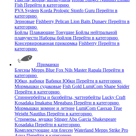
Fish
Перейти в категорию
PVA System
Korda
Prologic
Stonfo
Guru
Перейти в
категорию
Зерновые
Fishberry
Pelican
Lion Baits
Dunaev
Перейти в
категорию
Бойлы
Плавающие
Тонущие
Бойлы нейтральной
плавучести
Наборы бойлов
Перейти в категорию
Консервированная прикормка
Fishberry
Перейти в
категорию
Приманки
Блесны
Mepps
Blue Fox
Nils Master
Rapala
Перейти в
категорию
Юбки, вабики
Вабики
Юбки
Перейти в категорию
Мормышки судаковые
Fish Gold
LumiCom
Shape
Spider
Перейти в категорию
Спиннербейты и баззбейты, чаттербейты
Lucky Craft
Kosadaka
Imakatsu
Megabass
Перейти в категорию
Мормышки зимние и летние
LumiCom
Санхар
True
Weight
Nautilus
Перейти в категорию
Стримеры, мушки
Stinger
Abu Garcia
Shakespeare
Kosadaka
Перейти в категорию
Комплектующие для блесен
Waterland
Mepps
Strike Pro
Aqua
Перейти в категорию