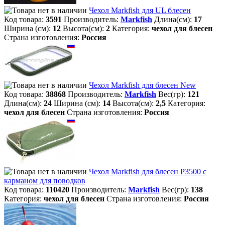
Чехол Markfish для UL блесен
Код товара:
3591
Производитель:
Markfish
Длина(см):
17
Ширина (см):
12
Высота(см):
2
Категория:
чехол для блесен
Страна изготовления:
Россия
Чехол Markfish для блесен New
Код товара:
38868
Производитель:
Markfish
Вес(гр):
121
Длина(см):
24
Ширина (см):
14
Высота(см):
2,5
Категория:
чехол для блесен
Страна изготовления:
Россия
Чехол Markfish для блесен P3500 с
карманом для поводков
Код товара:
110420
Производитель:
Markfish
Вес(гр):
138
Категория:
чехол для блесен
Страна изготовления:
Россия