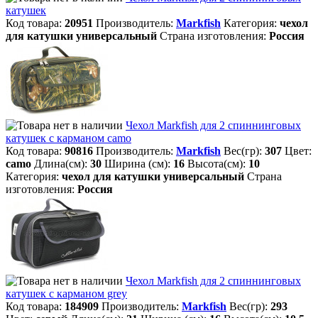
катушек
Код товара:
20951
Производитель:
Markfish
Категория:
чехол
для катушки универсальный
Страна изготовления:
Россия
Чехол Markfish для 2 спиннинговых
катушек с карманом camo
Код товара:
90816
Производитель:
Markfish
Вес(гр):
307
Цвет:
camo
Длина(см):
30
Ширина (см):
16
Высота(см):
10
Категория:
чехол для катушки универсальный
Страна
изготовления:
Россия
Чехол Markfish для 2 спиннинговых
катушек с карманом grey
Код товара:
184909
Производитель:
Markfish
Вес(гр):
293