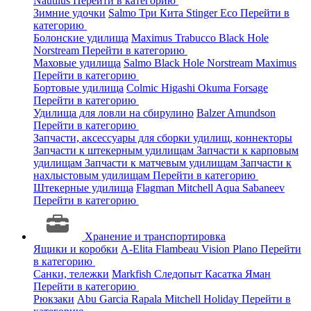
Nautilus
Перейти в категорию
Зимние удочки
Salmo
Три Кита
Stinger
Eco
Перейти в
категорию
Болонские удилища
Maximus
Trabucco
Black Hole
Norstream
Перейти в категорию
Маховые удилища
Salmo
Black Hole
Norstream
Maximus
Перейти в категорию
Бортовые удилища
Colmic
Higashi
Okuma
Forsage
Перейти в категорию
Удилища для ловли на сбирулино
Balzer
Amundson
Перейти в категорию
Запчасти, аксессуары для сборки удилищ, коннекторы
Запчасти к штекерным удилищам
Запчасти к карповым
удилищам
Запчасти к матчевым удилищам
Запчасти к
нахлыстовым удилищам
Перейти в категорию
Штекерные удилища
Flagman
Mitchell
Aqua
Sabaneev
Перейти в категорию
Хранение и транспортировка
Ящики и коробки
A-Elita
Flambeau
Vision
Plano
Перейти
в категорию
Санки, тележки
Markfish
Следопыт
Касатка
Яман
Перейти в категорию
Рюкзаки
Abu Garcia
Rapala
Mitchell
Holiday
Перейти в