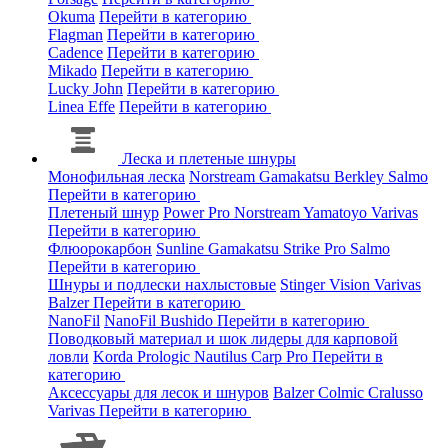
Okuma
Перейти в категорию
Flagman
Перейти в категорию
Cadence
Перейти в категорию
Mikado
Перейти в категорию
Lucky John
Перейти в категорию
Linea Effe
Перейти в категорию
Леска и плетеные шнуры
Монофильная леска
Norstream
Gamakatsu
Berkley
Salmo
Перейти в категорию
Плетеный шнур
Power Pro
Norstream
Yamatoyo
Varivas
Перейти в категорию
Флюорокарбон
Sunline
Gamakatsu
Strike Pro
Salmo
Перейти в категорию
Шнуры и подлески нахлыстовые
Stinger
Vision
Varivas
Balzer
Перейти в категорию
NanoFil
NanoFil
Bushido
Перейти в категорию
Поводковый материал и шок лидеры для карповой
ловли
Korda
Prologic
Nautilus
Carp Pro
Перейти в
категорию
Аксессуары для лесок и шнуров
Balzer
Colmic
Cralusso
Varivas
Перейти в категорию