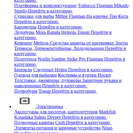
категорию
Платформы и комплектующие
Trabucco
Flagman
Mikado
Stonfo
Перейти в категорию
Сушилки для рыбы
Mifine
Flagman
На крючке
Три Кита
Перейти в категорию
Барометры
Перейти в категорию
Ледобуры
Mora
Rapala
Heinola
Тонар
Перейти в
категорию
Кемпинг
Мебель
Средства защиты от насекомых
Зонты
Термосы, Термоконтейнеры, Холодильники
Перейти в
категорию
Полотенца
Norfin
Sunline
Strike Pro
Flagman
Перейти в
категорию
Бинокли
Следопыт
Helios
Перейти в категорию
Одежда для рыбалки
Костюмы и куртки
Носки
Толстовки, джемперы, пуловеры
Защитные рукава и
наколенники
Перейти в категорию
Почвобуры
Тонар
Перейти в категорию
Электроника
Аксессуары для эхолотов, картплоттеров
Markfish
Kosadaka
Salmo
Deeper
Перейти в категорию
Подводные камеры
Craft
Перейти в категорию
Элементы питания и зарядные устройства
Nisus