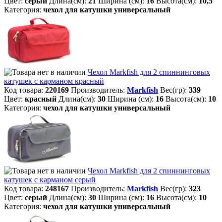
Цвет:
серый
Длина(см):
21
Ширина (см):
16
Высота(см):
10,5
Категория:
чехол для катушки универсальный
Чехол Markfish для 2 спиннинговых
катушек с карманом красный
Код товара:
220169
Производитель:
Markfish
Вес(гр):
339
Цвет:
красный
Длина(см):
30
Ширина (см):
16
Высота(см):
10
Категория:
чехол для катушки универсальный
Чехол Markfish для 2 спиннинговых
катушек с карманом серый
Код товара:
248167
Производитель:
Markfish
Вес(гр):
323
Цвет:
серый
Длина(см):
30
Ширина (см):
16
Высота(см):
10
Категория:
чехол для катушки универсальный