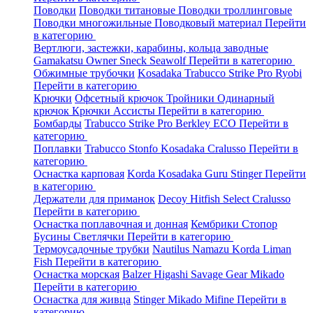
Поводки
Поводки титановые
Поводки троллинговые
Поводки многожильные
Поводковый материал
Перейти
в категорию
Вертлюги, застежки, карабины, кольца заводные
Gamakatsu
Owner
Sneck
Seawolf
Перейти в категорию
Обжимные трубочки
Kosadaka
Trabucco
Strike Pro
Ryobi
Перейти в категорию
Крючки
Офсетный крючок
Тройники
Одинарный
крючок
Крючки Ассисты
Перейти в категорию
Бомбарды
Trabucco
Strike Pro
Berkley
ECO
Перейти в
категорию
Поплавки
Trabucco
Stonfo
Kosadaka
Cralusso
Перейти в
категорию
Оснастка карповая
Korda
Kosadaka
Guru
Stinger
Перейти
в категорию
Держатели для приманок
Decoy
Hitfish
Select
Cralusso
Перейти в категорию
Оснастка поплавочная и донная
Кембрики
Стопор
Бусины
Светлячки
Перейти в категорию
Термоусадочные трубки
Nautilus
Namazu
Korda
Liman
Fish
Перейти в категорию
Оснастка морская
Balzer
Higashi
Savage Gear
Mikado
Перейти в категорию
Оснастка для живца
Stinger
Mikado
Mifine
Перейти в
категорию