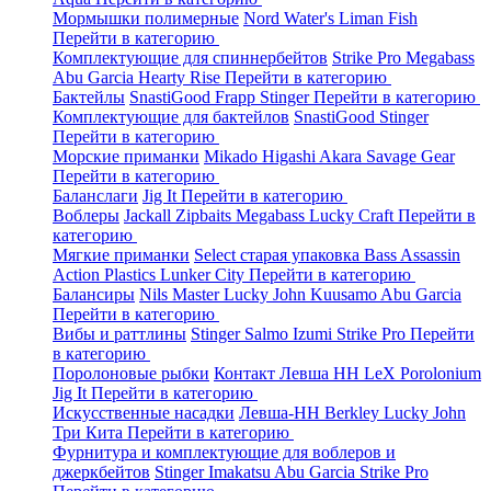
Мормышки полимерные
Nord Water's
Liman Fish
Перейти в категорию
Комплектующие для спиннербейтов
Strike Pro
Megabass
Abu Garcia
Hearty Rise
Перейти в категорию
Бактейлы
SnastiGood
Frapp
Stinger
Перейти в категорию
Комплектующие для бактейлов
SnastiGood
Stinger
Перейти в категорию
Морские приманки
Mikado
Higashi
Akara
Savage Gear
Перейти в категорию
Баланслаги
Jig It
Перейти в категорию
Воблеры
Jackall
Zipbaits
Megabass
Lucky Craft
Перейти в
категорию
Мягкие приманки
Select старая упаковка
Bass Assassin
Action Plastics
Lunker City
Перейти в категорию
Балансиры
Nils Master
Lucky John
Kuusamo
Abu Garcia
Перейти в категорию
Вибы и раттлины
Stinger
Salmo
Izumi
Strike Pro
Перейти
в категорию
Поролоновые рыбки
Контакт
Левша НН
LeX Porolonium
Jig It
Перейти в категорию
Искусственные насадки
Левша-НН
Berkley
Lucky John
Три Кита
Перейти в категорию
Фурнитура и комплектующие для воблеров и
джеркбейтов
Stinger
Imakatsu
Abu Garcia
Strike Pro