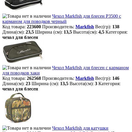
Чехол Markfish для блесен Р3500 с
карманом для поводков черный
Код товара:
223600
Производитель:
Markfish
Вес(гр):
138
Длина(см):
23,5
Ширина (см):
13,5
Высота(см):
4,5
Категория:
чехол для блесен
Чехол Markfish для блесен с карманом
для поводков хаки
Код товара:
262568
Производитель:
Markfish
Вес(гр):
146
Длина(см):
23
Ширина (см):
13,5
Высота(см):
3
Категория:
чехол для блесен
Чехол Markfish для катушки