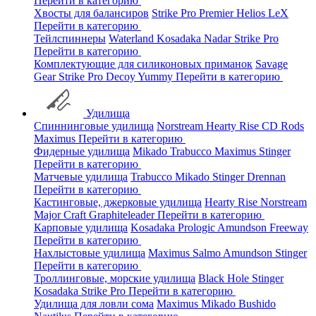
Перейти в категорию
Хвосты для балансиров
Strike Pro
Premier
Helios
LeX
Перейти в категорию
Тейлспиннеры
Waterland
Kosadaka
Nadar
Strike Pro
Перейти в категорию
Комплектующие для силиконовых приманок
Savage
Gear
Strike Pro
Decoy
Yummy
Перейти в категорию
Удилища
Спиннинговые удилища
Norstream
Hearty Rise
CD Rods
Maximus
Перейти в категорию
Фидерные удилища
Mikado
Trabucco
Maximus
Stinger
Перейти в категорию
Матчевые удилища
Trabucco
Mikado
Stinger
Drennan
Перейти в категорию
Кастинговые, джерковые удилища
Hearty Rise
Norstream
Major Craft
Graphiteleader
Перейти в категорию
Карповые удилища
Kosadaka
Prologic
Amundson
Freeway
Перейти в категорию
Нахлыстовые удилища
Maximus
Salmo
Amundson
Stinger
Перейти в категорию
Троллинговые, морские удилища
Black Hole
Stinger
Kosadaka
Strike Pro
Перейти в категорию
Удилища для ловли сома
Maximus
Mikado
Bushido