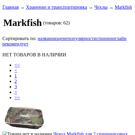
Главная
→
Хранение и транспортировка
→
Чехлы
→
Markfish
Markfish
(товаров: 62)
Сортировать по:
названию
цене
популярности
спиннинглайн
рекомендует
НЕТ ТОВАРОВ В НАЛИЧИИ
<<
<
1
2
3
>
>>
Чехол Markfish для 2 спиннинговых