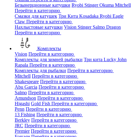
Безынерционные катушки
Ryobi
Stinger
Okuma
Mitchell
Перейти в категорию
Смазки для катушек
Три Кита
Kosadaka
Ryobi
Eagle
Claw
Перейти в категорию
Нахлыстовые катушки
Vision
Stinger
Salmo
Dragon
Перейти в категорию
Комплекты
Vision
Перейти в категорию
Комплекты для зимней рыбалки
Три кита
Lucky John
Rapala
Перейти в категорию
Комплекты для рыбалки
Перейти в категорию
Mitchell
Перейти в категорию
Shakespeare
Перейти в категорию
Abu Garcia
Перейти в категорию
Salmo
Перейти в категорию
Amundson
Перейти в категорию
Higashi
Gold Fish
Перейти в категорию
Penn
Перейти в категорию
13 Fishing
Перейти в категорию
Berkley
Перейти в категорию
JRC
Перейти в категорию
Premier
Перейти в категорию
Forsage
Перейти в категорию