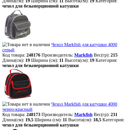
Длина(см):
19
Ширина (см):
11
Высота(см):
19
Категория:
чехол для безынерционной катушки
Чехол Markfish для катушки 4000
серый
Код товара:
248176
Производитель:
Markfish
Вес(гр):
215
Длина(см):
19
Ширина (см):
11
Высота(см):
19
Категория:
чехол для безынерционной катушки
Чехол Markfish для катушки 4000
черно-красный
Код товара:
248173
Производитель:
Markfish
Вес(гр):
231
Длина(см):
19,5
Ширина (см):
11
Высота(см):
18,5
Категория:
чехол для безынерционной катушки