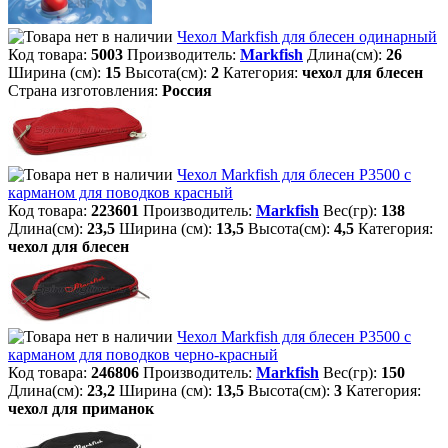
Чехол Markfish для блесен одинарный
Код товара:
5003
Производитель:
Markfish
Длина(см):
26
Ширина (см):
15
Высота(см):
2
Категория:
чехол для блесен
Страна изготовления:
Россия
Чехол Markfish для блесен Р3500 с
карманом для поводков красный
Код товара:
223601
Производитель:
Markfish
Вес(гр):
138
Длина(см):
23,5
Ширина (см):
13,5
Высота(см):
4,5
Категория:
чехол для блесен
Чехол Markfish для блесен Р3500 с
карманом для поводков черно-красный
Код товара:
246806
Производитель:
Markfish
Вес(гр):
150
Длина(см):
23,2
Ширина (см):
13,5
Высота(см):
3
Категория:
чехол для приманок