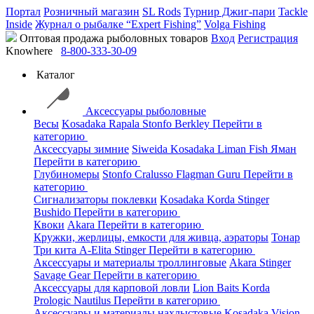
Портал
Розничный магазин
SL Rods
Турнир Джиг-пари
Tackle
Inside
Журнал о рыбалке “Expert Fishing”
Volga Fishing
Оптовая продажа рыболовных товаров
Вход
Регистрация
Knowhere
8-800-333-30-09
Каталог
Аксессуары рыболовные
Весы
Kosadaka
Rapala
Stonfo
Berkley
Перейти в
категорию
Аксессуары зимние
Siweida
Kosadaka
Liman Fish
Яман
Перейти в категорию
Глубиномеры
Stonfo
Cralusso
Flagman
Guru
Перейти в
категорию
Сигнализаторы поклевки
Kosadaka
Korda
Stinger
Bushido
Перейти в категорию
Квоки
Akara
Перейти в категорию
Кружки, жерлицы, емкости для живца, аэраторы
Тонар
Три кита
A-Elita
Stinger
Перейти в категорию
Аксессуары и материалы троллинговые
Akara
Stinger
Savage Gear
Перейти в категорию
Аксессуары для карповой ловли
Lion Baits
Korda
Prologic
Nautilus
Перейти в категорию
Аксессуары и материалы нахлыстовые
Kosadaka
Vision