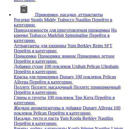
Прикормки, насадки, аттрактанты
Рогатки
Stonfo
Middy
Trabucco
Nautilus
Перейти в
категорию
Принадлежности для приготовления прикормки
На
крючке
Trabucco
Markfish
Spinningline
Перейти в
категорию
Аттрактанты для хищника
Yum
Berkley
Reins
SFT
Перейти в категорию
Прикормки
Прикормки зимние
Прикормки летние
Перейти в категорию
Добавки сухие
100 поклевок
Unibait
Pelican
Ultrabaits
Перейти в категорию
Краска для прикормки
Dunaev
100 поклевок
Pelican
Allvega
Перейти в категорию
Пеллетс
Пеллетс насадочный
Пеллетс прикормочный
Перейти в категорию
Глины и грунты
100 поклевок
Три Кита
Перейти в
категорию
Жидкие ароматизаторы и добавки
Dunaev
Allvega
100
поклевок
Pelican
Перейти в категорию
Насадки, тесто и паста
Yum
Korda
Berkley
Nautilus
Перейти в категорию
Ракеты, кобры, катапульты
Korda
Stinger
Nautilus
Liman