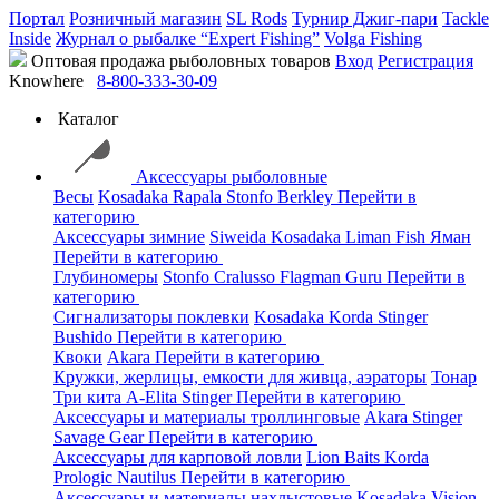
Портал
Розничный магазин
SL Rods
Турнир Джиг-пари
Tackle
Inside
Журнал о рыбалке “Expert Fishing”
Volga Fishing
Оптовая продажа рыболовных товаров
Вход
Регистрация
Knowhere
8-800-333-30-09
Каталог
Аксессуары рыболовные
Весы
Kosadaka
Rapala
Stonfo
Berkley
Перейти в
категорию
Аксессуары зимние
Siweida
Kosadaka
Liman Fish
Яман
Перейти в категорию
Глубиномеры
Stonfo
Cralusso
Flagman
Guru
Перейти в
категорию
Сигнализаторы поклевки
Kosadaka
Korda
Stinger
Bushido
Перейти в категорию
Квоки
Akara
Перейти в категорию
Кружки, жерлицы, емкости для живца, аэраторы
Тонар
Три кита
A-Elita
Stinger
Перейти в категорию
Аксессуары и материалы троллинговые
Akara
Stinger
Savage Gear
Перейти в категорию
Аксессуары для карповой ловли
Lion Baits
Korda
Prologic
Nautilus
Перейти в категорию
Аксессуары и материалы нахлыстовые
Kosadaka
Vision