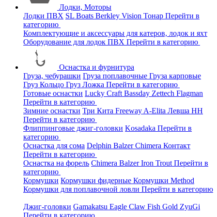
Лодки, Моторы
Лодки ПВХ
SL Boats
Berkley
Vision
Тонар
Перейти в
категорию
Комплектующие и аксессуары для катеров, лодок и яхт
Оборудование для лодок ПВХ
Перейти в категорию
Оснастка и фурнитура
Груза, чебурашки
Груза поплавочные
Груза карповые
Груз Кольцо
Груз Ложка
Перейти в категорию
Готовые оснастки
Lucky Craft
Bassday
Zettech
Flagman
Перейти в категорию
Зимние оснастки
Три Кита
Freeway
A-Elita
Левша НН
Перейти в категорию
Флиппинговые джиг-головки
Kosadaka
Перейти в
категорию
Оснастка для сома
Delphin
Balzer
Chimera
Контакт
Перейти в категорию
Оснастка на форель
Chimera
Balzer
Iron Trout
Перейти в
категорию
Кормушки
Кормушки фидерные
Кормушки Method
Кормушки для поплавочной ловли
Перейти в категорию
Джиг-головки
Gamakatsu
Eagle Claw
Fish Gold
ZyuGi
Перейти в категорию