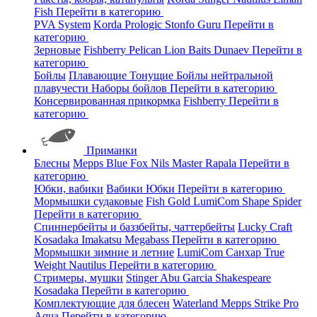
Fish
Перейти в категорию
PVA System
Korda
Prologic
Stonfo
Guru
Перейти в
категорию
Зерновые
Fishberry
Pelican
Lion Baits
Dunaev
Перейти в
категорию
Бойлы
Плавающие
Тонущие
Бойлы нейтральной
плавучести
Наборы бойлов
Перейти в категорию
Консервированная прикормка
Fishberry
Перейти в
категорию
Приманки
Блесны
Mepps
Blue Fox
Nils Master
Rapala
Перейти в
категорию
Юбки, вабики
Вабики
Юбки
Перейти в категорию
Мормышки судаковые
Fish Gold
LumiCom
Shape
Spider
Перейти в категорию
Спиннербейты и баззбейты, чаттербейты
Lucky Craft
Kosadaka
Imakatsu
Megabass
Перейти в категорию
Мормышки зимние и летние
LumiCom
Санхар
True
Weight
Nautilus
Перейти в категорию
Стримеры, мушки
Stinger
Abu Garcia
Shakespeare
Kosadaka
Перейти в категорию
Комплектующие для блесен
Waterland
Mepps
Strike Pro
Aqua
Перейти в категорию