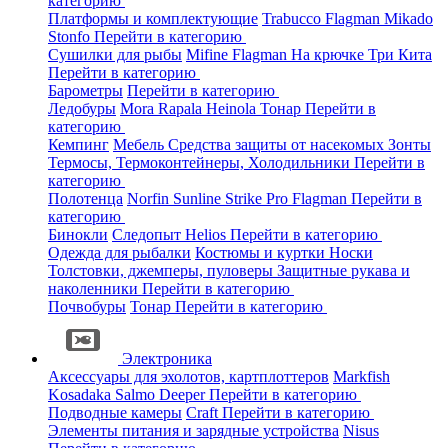
категорию
Платформы и комплектующие
Trabucco
Flagman
Mikado
Stonfo
Перейти в категорию
Сушилки для рыбы
Mifine
Flagman
На крючке
Три Кита
Перейти в категорию
Барометры
Перейти в категорию
Ледобуры
Mora
Rapala
Heinola
Тонар
Перейти в
категорию
Кемпинг
Мебель
Средства защиты от насекомых
Зонты
Термосы, Термоконтейнеры, Холодильники
Перейти в
категорию
Полотенца
Norfin
Sunline
Strike Pro
Flagman
Перейти в
категорию
Бинокли
Следопыт
Helios
Перейти в категорию
Одежда для рыбалки
Костюмы и куртки
Носки
Толстовки, джемперы, пуловеры
Защитные рукава и
наколенники
Перейти в категорию
Почвобуры
Тонар
Перейти в категорию
Электроника
Аксессуары для эхолотов, картплоттеров
Markfish
Kosadaka
Salmo
Deeper
Перейти в категорию
Подводные камеры
Craft
Перейти в категорию
Элементы питания и зарядные устройства
Nisus