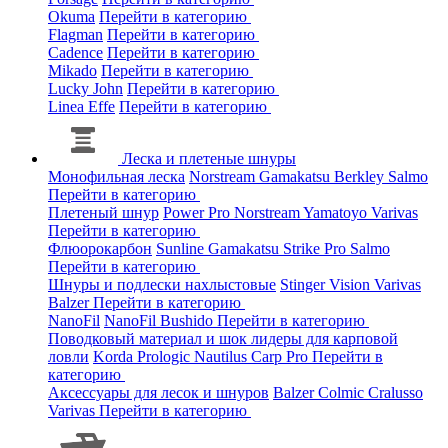
Okuma
Перейти в категорию
Flagman
Перейти в категорию
Cadence
Перейти в категорию
Mikado
Перейти в категорию
Lucky John
Перейти в категорию
Linea Effe
Перейти в категорию
Леска и плетеные шнуры
Монофильная леска
Norstream
Gamakatsu
Berkley
Salmo
Перейти в категорию
Плетеный шнур
Power Pro
Norstream
Yamatoyo
Varivas
Перейти в категорию
Флюорокарбон
Sunline
Gamakatsu
Strike Pro
Salmo
Перейти в категорию
Шнуры и подлески нахлыстовые
Stinger
Vision
Varivas
Balzer
Перейти в категорию
NanoFil
NanoFil
Bushido
Перейти в категорию
Поводковый материал и шок лидеры для карповой
ловли
Korda
Prologic
Nautilus
Carp Pro
Перейти в
категорию
Аксессуары для лесок и шнуров
Balzer
Colmic
Cralusso
Varivas
Перейти в категорию