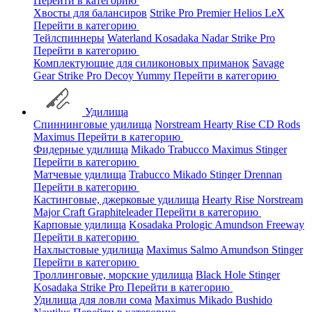
Перейти в категорию
Хвосты для балансиров
Strike Pro
Premier
Helios
LeX
Перейти в категорию
Тейлспиннеры
Waterland
Kosadaka
Nadar
Strike Pro
Перейти в категорию
Комплектующие для силиконовых приманок
Savage
Gear
Strike Pro
Decoy
Yummy
Перейти в категорию
Удилища
Спиннинговые удилища
Norstream
Hearty Rise
CD Rods
Maximus
Перейти в категорию
Фидерные удилища
Mikado
Trabucco
Maximus
Stinger
Перейти в категорию
Матчевые удилища
Trabucco
Mikado
Stinger
Drennan
Перейти в категорию
Кастинговые, джерковые удилища
Hearty Rise
Norstream
Major Craft
Graphiteleader
Перейти в категорию
Карповые удилища
Kosadaka
Prologic
Amundson
Freeway
Перейти в категорию
Нахлыстовые удилища
Maximus
Salmo
Amundson
Stinger
Перейти в категорию
Троллинговые, морские удилища
Black Hole
Stinger
Kosadaka
Strike Pro
Перейти в категорию
Удилища для ловли сома
Maximus
Mikado
Bushido