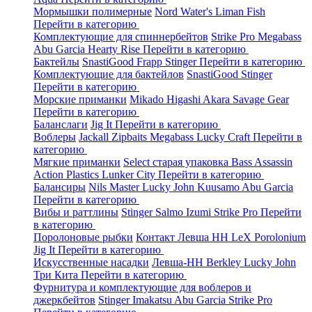
Мормышки полимерные
Nord Water's
Liman Fish
Перейти в категорию
Комплектующие для спиннербейтов
Strike Pro
Megabass
Abu Garcia
Hearty Rise
Перейти в категорию
Бактейлы
SnastiGood
Frapp
Stinger
Перейти в категорию
Комплектующие для бактейлов
SnastiGood
Stinger
Перейти в категорию
Морские приманки
Mikado
Higashi
Akara
Savage Gear
Перейти в категорию
Баланслаги
Jig It
Перейти в категорию
Воблеры
Jackall
Zipbaits
Megabass
Lucky Craft
Перейти в
категорию
Мягкие приманки
Select старая упаковка
Bass Assassin
Action Plastics
Lunker City
Перейти в категорию
Балансиры
Nils Master
Lucky John
Kuusamo
Abu Garcia
Перейти в категорию
Вибы и раттлины
Stinger
Salmo
Izumi
Strike Pro
Перейти
в категорию
Поролоновые рыбки
Контакт
Левша НН
LeX Porolonium
Jig It
Перейти в категорию
Искусственные насадки
Левша-НН
Berkley
Lucky John
Три Кита
Перейти в категорию
Фурнитура и комплектующие для воблеров и
джеркбейтов
Stinger
Imakatsu
Abu Garcia
Strike Pro