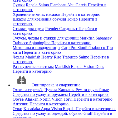
категорию
Сумки
Rapala
Salmo
Flambeau
Abu Garcia
Перейти в
категорию
Хранение зимних насадок
Перейти в категорию
Шкафы для хранения оружия
Тонар
Перейти в
категорию
Стяжки для груза
Premier
Следопыт
Перейти в
категорию
Тубусы, чехлы и стяжки для удилищ
Markfish
Sabaneev
Trabucco
Spinningline
Перейти в категорию
Мотовила и поводочницы
Carp Pro
Stonfo
Trabucco
Три
кита
Перейти в категорию
Чехлы
Markfish
Hearty Rise
Trabucco
Salmo
Перейти в
категорию
Разгрузочные системы
Markfish
Rapala
Vision
Deps
Перейти в категорию
Экипировка и снаряжение
Охота и стрельба
Чучела
Капканы
Ремни оружейные
Средства по уходу за оружием
Перейти в категорию
Обувь
Alaskan
Norfin
Vision
Torvi
Перейти в категорию
Аптечки
Перейти в категорию
Очки
Kosadaka
Aqua
Vision
Rapala
Перейти в категорию
Средства по уходу за одеждой, обувью
Graff
Перейти в