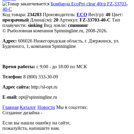
Бомбарда EcoPro clear 40гр FZ-33703-
40-C
Код товара:
234283
Производитель:
ECO
Вес(гр):
40
Цвет:
прозрачный
Длина(см):
20
Артикул:
FZ-33703-40-C
Тип
плавучести:
sinking
Вид ловли:
спиннинг
© Рыболовная компания Spinningline.ru, 2008-2026.
Адрес:
606026 Нижегородская область, г. Дзержинск, ул.
Буденного, 1, компания Spinningline
Время работы:
с 9:00 - до 18:00 по МСК
Телефон:
8 (800) 333-30-09
Адрес сайта:
http://sl-opt.ru
E-mail:
opt@spinningline.ru
Главная
Каталог
Новости
Мы в соцсетях:
Создание дизайна -
Если вы нашли ошибку на сайте,
пожалуйста, напишите нам.