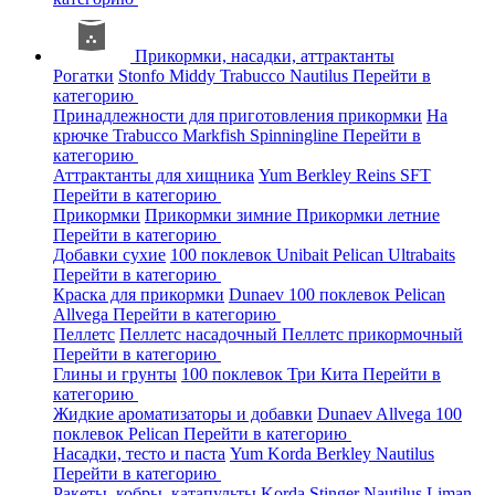
Прикормки, насадки, аттрактанты
Рогатки
Stonfo
Middy
Trabucco
Nautilus
Перейти в
категорию
Принадлежности для приготовления прикормки
На
крючке
Trabucco
Markfish
Spinningline
Перейти в
категорию
Аттрактанты для хищника
Yum
Berkley
Reins
SFT
Перейти в категорию
Прикормки
Прикормки зимние
Прикормки летние
Перейти в категорию
Добавки сухие
100 поклевок
Unibait
Pelican
Ultrabaits
Перейти в категорию
Краска для прикормки
Dunaev
100 поклевок
Pelican
Allvega
Перейти в категорию
Пеллетс
Пеллетс насадочный
Пеллетс прикормочный
Перейти в категорию
Глины и грунты
100 поклевок
Три Кита
Перейти в
категорию
Жидкие ароматизаторы и добавки
Dunaev
Allvega
100
поклевок
Pelican
Перейти в категорию
Насадки, тесто и паста
Yum
Korda
Berkley
Nautilus
Перейти в категорию
Ракеты, кобры, катапульты
Korda
Stinger
Nautilus
Liman