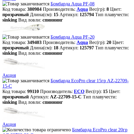
Бомбарда Aqua PF-08
Код товара:
380984
Производитель:
Aqua
Вес(гр):
8
Цвет:
прозрачный
Длина(см):
15
Артикул:
125794
Тип плавучести:
sinking
Вид ловли:
спиннинг
Бомбарда Aqua PF-20
Код товара:
349403
Производитель:
Aqua
Вес(гр):
20
Цвет:
прозрачный
Длина(см):
18
Артикул:
125797
Тип плавучести:
sinking
Вид ловли:
спиннинг
Акция
Бомбарда EcoPro clear 15гр AZ-22709-
15-C
Код товара:
99110
Производитель:
ECO
Вес(гр):
15
Цвет:
прозрачный
Артикул:
AZ-22709-15-C
Тип плавучести:
sinking
Вид ловли:
спиннинг
Акция
Бомбарда EcoPro clear 20гр