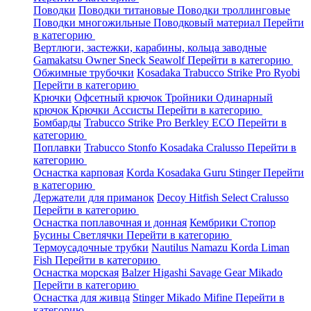
Поводки
Поводки титановые
Поводки троллинговые
Поводки многожильные
Поводковый материал
Перейти
в категорию
Вертлюги, застежки, карабины, кольца заводные
Gamakatsu
Owner
Sneck
Seawolf
Перейти в категорию
Обжимные трубочки
Kosadaka
Trabucco
Strike Pro
Ryobi
Перейти в категорию
Крючки
Офсетный крючок
Тройники
Одинарный
крючок
Крючки Ассисты
Перейти в категорию
Бомбарды
Trabucco
Strike Pro
Berkley
ECO
Перейти в
категорию
Поплавки
Trabucco
Stonfo
Kosadaka
Cralusso
Перейти в
категорию
Оснастка карповая
Korda
Kosadaka
Guru
Stinger
Перейти
в категорию
Держатели для приманок
Decoy
Hitfish
Select
Cralusso
Перейти в категорию
Оснастка поплавочная и донная
Кембрики
Стопор
Бусины
Светлячки
Перейти в категорию
Термоусадочные трубки
Nautilus
Namazu
Korda
Liman
Fish
Перейти в категорию
Оснастка морская
Balzer
Higashi
Savage Gear
Mikado
Перейти в категорию
Оснастка для живца
Stinger
Mikado
Mifine
Перейти в
категорию