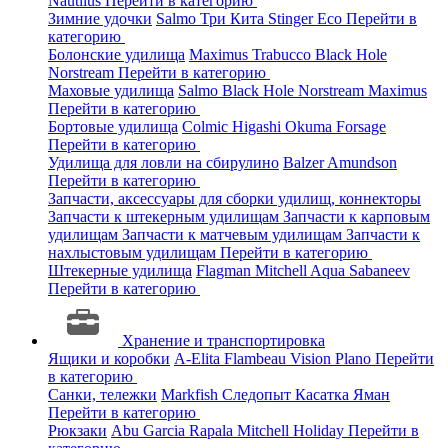
Nautilus
Перейти в категорию
Зимние удочки
Salmo
Три Кита
Stinger
Eco
Перейти в
категорию
Болонские удилища
Maximus
Trabucco
Black Hole
Norstream
Перейти в категорию
Маховые удилища
Salmo
Black Hole
Norstream
Maximus
Перейти в категорию
Бортовые удилища
Colmic
Higashi
Okuma
Forsage
Перейти в категорию
Удилища для ловли на сбирулино
Balzer
Amundson
Перейти в категорию
Запчасти, аксессуары для сборки удилищ, коннекторы
Запчасти к штекерным удилищам
Запчасти к карповым
удилищам
Запчасти к матчевым удилищам
Запчасти к
нахлыстовым удилищам
Перейти в категорию
Штекерные удилища
Flagman
Mitchell
Aqua
Sabaneev
Перейти в категорию
Хранение и транспортировка
Ящики и коробки
A-Elita
Flambeau
Vision
Plano
Перейти
в категорию
Санки, тележки
Markfish
Следопыт
Касатка
Яман
Перейти в категорию
Рюкзаки
Abu Garcia
Rapala
Mitchell
Holiday
Перейти в