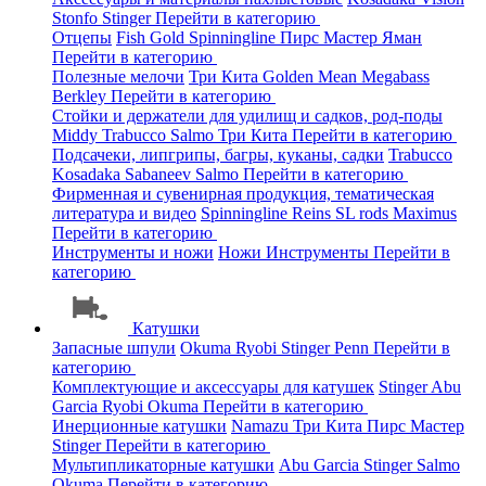
Stonfo
Stinger
Перейти в категорию
Отцепы
Fish Gold
Spinningline
Пирс Мастер
Яман
Перейти в категорию
Полезные мелочи
Три Кита
Golden Mean
Megabass
Berkley
Перейти в категорию
Стойки и держатели для удилищ и садков, род-поды
Middy
Trabucco
Salmo
Три Кита
Перейти в категорию
Подсачеки, липгрипы, багры, куканы, садки
Trabucco
Kosadaka
Sabaneev
Salmo
Перейти в категорию
Фирменная и сувенирная продукция, тематическая
литература и видео
Spinningline
Reins
SL rods
Maximus
Перейти в категорию
Инструменты и ножи
Ножи
Инструменты
Перейти в
категорию
Катушки
Запасные шпули
Okuma
Ryobi
Stinger
Penn
Перейти в
категорию
Комплектующие и аксессуары для катушек
Stinger
Abu
Garcia
Ryobi
Okuma
Перейти в категорию
Инерционные катушки
Namazu
Три Кита
Пирс Мастер
Stinger
Перейти в категорию
Мультипликаторные катушки
Abu Garcia
Stinger
Salmo
Okuma
Перейти в категорию