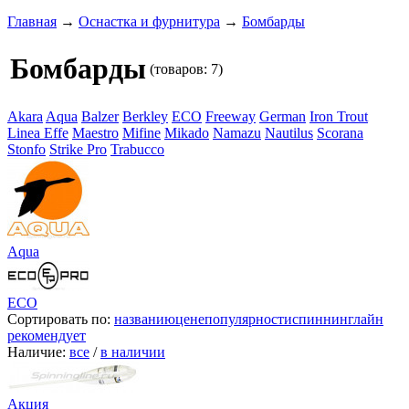
Главная
→
Оснастка и фурнитура
→
Бомбарды
Бомбарды
(товаров: 7)
Akara
Aqua
Balzer
Berkley
ECO
Freeway
German
Iron Trout
Linea Effe
Maestro
Mifine
Mikado
Namazu
Nautilus
Scorana
Stonfo
Strike Pro
Trabucco
Aqua
ECO
Сортировать по:
названию
цене
популярности
спиннинглайн
рекомендует
Наличие:
все
/
в наличии
Акция