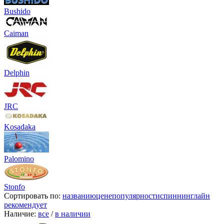
Bushido
Caiman
Delphin
JRC
Kosadaka
Palomino
Stonfo
Сортировать по:
названию
цене
популярности
спиннинглайн
рекомендует
Наличие:
все
/
в наличии