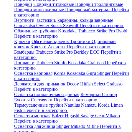
Поводки
Поводки титановые
Поводки троллинговые
Поводки многожильные
Поводковый материал
Перейти
в категорию
Вертлюги, застежки, карабины, кольца заводные
Gamakatsu
Owner
Sneck
Seawolf
Перейти в категорию
Обжимные трубочки
Kosadaka
Trabucco
Strike Pro
Ryobi
Перейти в категорию
Крючки
Офсетный крючок
Тройники
Одинарный
крючок
Крючки Ассисты
Перейти в категорию
Бомбарды
Trabucco
Strike Pro
Berkley
ECO
Перейти в
категорию
Поплавки
Trabucco
Stonfo
Kosadaka
Cralusso
Перейти в
категорию
Оснастка карповая
Korda
Kosadaka
Guru
Stinger
Перейти
в категорию
Держатели для приманок
Decoy
Hitfish
Select
Cralusso
Перейти в категорию
Оснастка поплавочная и донная
Кембрики
Стопор
Бусины
Светлячки
Перейти в категорию
Термоусадочные трубки
Nautilus
Namazu
Korda
Liman
Fish
Перейти в категорию
Оснастка морская
Balzer
Higashi
Savage Gear
Mikado
Перейти в категорию
Оснастка для живца
Stinger
Mikado
Mifine
Перейти в
категорию