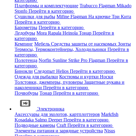
категорию
Платформы и комплектующие
Trabucco
Flagman
Mikado
Stonfo
Перейти в категорию
Сушилки для рыбы
Mifine
Flagman
На крючке
Три Кита
Перейти в категорию
Барометры
Перейти в категорию
Ледобуры
Mora
Rapala
Heinola
Тонар
Перейти в
категорию
Кемпинг
Мебель
Средства защиты от насекомых
Зонты
Термосы, Термоконтейнеры, Холодильники
Перейти в
категорию
Полотенца
Norfin
Sunline
Strike Pro
Flagman
Перейти в
категорию
Бинокли
Следопыт
Helios
Перейти в категорию
Одежда для рыбалки
Костюмы и куртки
Носки
Толстовки, джемперы, пуловеры
Защитные рукава и
наколенники
Перейти в категорию
Почвобуры
Тонар
Перейти в категорию
Электроника
Аксессуары для эхолотов, картплоттеров
Markfish
Kosadaka
Salmo
Deeper
Перейти в категорию
Подводные камеры
Craft
Перейти в категорию
Элементы питания и зарядные устройства
Nisus