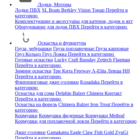
Лодки, Моторы
Лодки ПВХ
SL Boats
Berkley
Vision
Тонар
Перейти в
категорию
Комплектующие и аксессуары для катеров, лодок и яхт
Оборудование для лодок ПВХ
Перейти в категорию
Оснастка и фурнитура
Груза, чебурашки
Груза поплавочные
Груза карповые
Груз Кольцо
Груз Ложка
Перейти в категорию
Готовые оснастки
Lucky Craft
Bassday
Zettech
Flagman
Перейти в категорию
Зимние оснастки
Три Кита
Freeway
A-Elita
Левша НН
Перейти в категорию
Флиппинговые джиг-головки
Kosadaka
Перейти в
категорию
Оснастка для сома
Delphin
Balzer
Chimera
Контакт
Перейти в категорию
Оснастка на форель
Chimera
Balzer
Iron Trout
Перейти в
категорию
Кормушки
Кормушки фидерные
Кормушки Method
Кормушки для поплавочной ловли
Перейти в категорию
Джиг-головки
Gamakatsu
Eagle Claw
Fish Gold
ZyuGi
Перейти в категорию