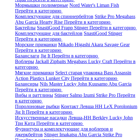
Мормышки полимерные
Nord Water's
Liman Fish
Перейти в категорию
Комплектующие для спиннербейтов
Strike Pro
Megabass
Abu Garcia
Hearty Rise
Перейти в категорию
Бактейлы
SnastiGood
Frapp
Stinger
Перейти в категорию
Комплектующие для бактейлов
SnastiGood
Stinger
Перейти в категорию
Морские приманки
Mikado
Higashi
Akara
Savage Gear
Перейти в категорию
Баланслаги
Jig It
Перейти в категорию
Воблеры
Jackall
Zipbaits
Megabass
Lucky Craft
Перейти в
категорию
Мягкие приманки
Select старая упаковка
Bass Assassin
Action Plastics
Lunker City
Перейти в категорию
Балансиры
Nils Master
Lucky John
Kuusamo
Abu Garcia
Перейти в категорию
Вибы и раттлины
Stinger
Salmo
Izumi
Strike Pro
Перейти
в категорию
Поролоновые рыбки
Контакт
Левша НН
LeX Porolonium
Jig It
Перейти в категорию
Искусственные насадки
Левша-НН
Berkley
Lucky John
Три Кита
Перейти в категорию
Фурнитура и комплектующие для воблеров и
джеркбейтов
Stinger
Imakatsu
Abu Garcia
Strike Pro