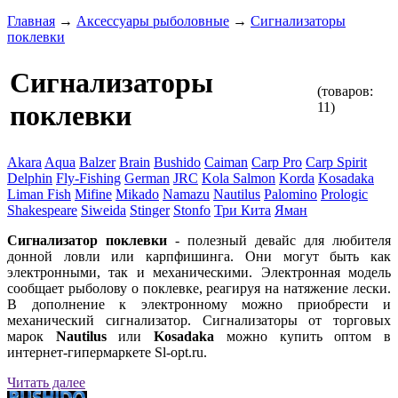
Главная
→
Аксессуары рыболовные
→
Сигнализаторы
поклевки
Сигнализаторы
(товаров:
11)
поклевки
Akara
Aqua
Balzer
Brain
Bushido
Caiman
Carp Pro
Carp Spirit
Delphin
Fly-Fishing
German
JRC
Kola Salmon
Korda
Kosadaka
Liman Fish
Mifine
Mikado
Namazu
Nautilus
Palomino
Prologic
Shakespeare
Siweida
Stinger
Stonfo
Три Кита
Яман
Сигнализатор поклевки
- полезный девайс для любителя
донной ловли или карпфишинга. Они могут быть как
электронными, так и механическими. Электронная модель
сообщает рыболову о поклевке, реагируя на натяжение лески.
В дополнение к электронному можно приобрести и
механический сигнализатор. Сигнализаторы от торговых
марок
Nautilus
или
Kosadaka
можно купить оптом в
интернет-гипермаркете Sl-opt.ru.
Читать далее