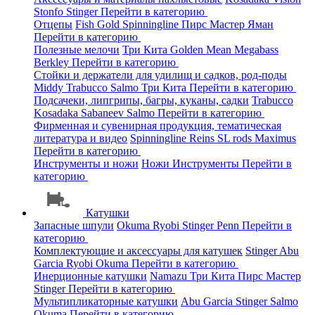
Stonfo
Stinger
Перейти в категорию
Отцепы
Fish Gold
Spinningline
Пирс Мастер
Яман
Перейти в категорию
Полезные мелочи
Три Кита
Golden Mean
Megabass
Berkley
Перейти в категорию
Стойки и держатели для удилищ и садков, род-поды
Middy
Trabucco
Salmo
Три Кита
Перейти в категорию
Подсачеки, липгрипы, багры, куканы, садки
Trabucco
Kosadaka
Sabaneev
Salmo
Перейти в категорию
Фирменная и сувенирная продукция, тематическая
литература и видео
Spinningline
Reins
SL rods
Maximus
Перейти в категорию
Инструменты и ножи
Ножи
Инструменты
Перейти в
категорию
Катушки
Запасные шпули
Okuma
Ryobi
Stinger
Penn
Перейти в
категорию
Комплектующие и аксессуары для катушек
Stinger
Abu
Garcia
Ryobi
Okuma
Перейти в категорию
Инерционные катушки
Namazu
Три Кита
Пирс Мастер
Stinger
Перейти в категорию
Мультипликаторные катушки
Abu Garcia
Stinger
Salmo
Okuma
Перейти в категорию