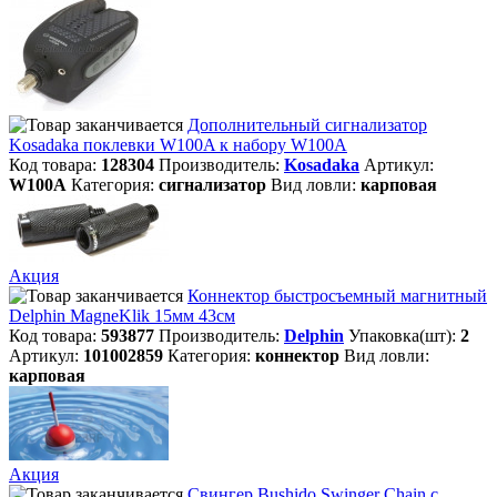
Дополнительный сигнализатор
Kosadaka поклевки W100A к набору W100A
Код товара:
128304
Производитель:
Kosadaka
Артикул:
W100A
Категория:
сигнализатор
Вид ловли:
карповая
Акция
Коннектор быстросъемный магнитный
Delphin MagneKlik 15мм 43см
Код товара:
593877
Производитель:
Delphin
Упаковка(шт):
2
Артикул:
101002859
Категория:
коннектор
Вид ловли:
карповая
Акция
Свингер Bushido Swinger Chain с