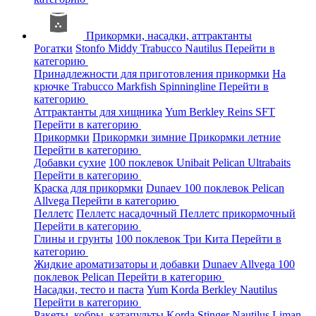
Прикормки, насадки, аттрактанты
Рогатки
Stonfo
Middy
Trabucco
Nautilus
Перейти в
категорию
Принадлежности для приготовления прикормки
На
крючке
Trabucco
Markfish
Spinningline
Перейти в
категорию
Аттрактанты для хищника
Yum
Berkley
Reins
SFT
Перейти в категорию
Прикормки
Прикормки зимние
Прикормки летние
Перейти в категорию
Добавки сухие
100 поклевок
Unibait
Pelican
Ultrabaits
Перейти в категорию
Краска для прикормки
Dunaev
100 поклевок
Pelican
Allvega
Перейти в категорию
Пеллетс
Пеллетс насадочный
Пеллетс прикормочный
Перейти в категорию
Глины и грунты
100 поклевок
Три Кита
Перейти в
категорию
Жидкие ароматизаторы и добавки
Dunaev
Allvega
100
поклевок
Pelican
Перейти в категорию
Насадки, тесто и паста
Yum
Korda
Berkley
Nautilus
Перейти в категорию
Ракеты, кобры, катапульты
Korda
Stinger
Nautilus
Liman