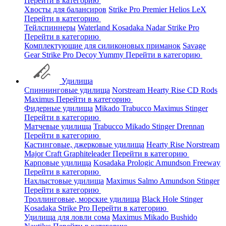
Перейти в категорию
Хвосты для балансиров
Strike Pro
Premier
Helios
LeX
Перейти в категорию
Тейлспиннеры
Waterland
Kosadaka
Nadar
Strike Pro
Перейти в категорию
Комплектующие для силиконовых приманок
Savage
Gear
Strike Pro
Decoy
Yummy
Перейти в категорию
Удилища
Спиннинговые удилища
Norstream
Hearty Rise
CD Rods
Maximus
Перейти в категорию
Фидерные удилища
Mikado
Trabucco
Maximus
Stinger
Перейти в категорию
Матчевые удилища
Trabucco
Mikado
Stinger
Drennan
Перейти в категорию
Кастинговые, джерковые удилища
Hearty Rise
Norstream
Major Craft
Graphiteleader
Перейти в категорию
Карповые удилища
Kosadaka
Prologic
Amundson
Freeway
Перейти в категорию
Нахлыстовые удилища
Maximus
Salmo
Amundson
Stinger
Перейти в категорию
Троллинговые, морские удилища
Black Hole
Stinger
Kosadaka
Strike Pro
Перейти в категорию
Удилища для ловли сома
Maximus
Mikado
Bushido