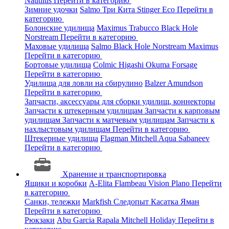
Nautilus
Перейти в категорию
Зимние удочки
Salmo
Три Кита
Stinger
Eco
Перейти в
категорию
Болонские удилища
Maximus
Trabucco
Black Hole
Norstream
Перейти в категорию
Маховые удилища
Salmo
Black Hole
Norstream
Maximus
Перейти в категорию
Бортовые удилища
Colmic
Higashi
Okuma
Forsage
Перейти в категорию
Удилища для ловли на сбирулино
Balzer
Amundson
Перейти в категорию
Запчасти, аксессуары для сборки удилищ, коннекторы
Запчасти к штекерным удилищам
Запчасти к карповым
удилищам
Запчасти к матчевым удилищам
Запчасти к
нахлыстовым удилищам
Перейти в категорию
Штекерные удилища
Flagman
Mitchell
Aqua
Sabaneev
Перейти в категорию
Хранение и транспортировка
Ящики и коробки
A-Elita
Flambeau
Vision
Plano
Перейти
в категорию
Санки, тележки
Markfish
Следопыт
Касатка
Яман
Перейти в категорию
Рюкзаки
Abu Garcia
Rapala
Mitchell
Holiday
Перейти в