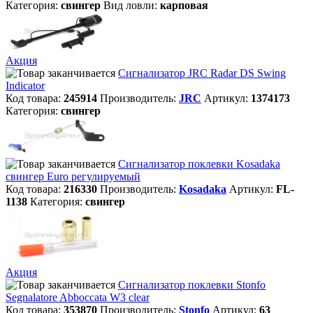
Категория:
свингер
Вид ловли:
карповая
Акция
Сигнализатор JRC Radar DS Swing
Indicator
Код товара:
245914
Производитель:
JRC
Артикул:
1374173
Категория:
свингер
Сигнализатор поклевки Kosadaka
свингер Euro регулируемый
Код товара:
216330
Производитель:
Kosadaka
Артикул:
FL-
1138
Категория:
свингер
Акция
Сигнализатор поклевки Stonfo
Segnalatore Abboccata W3 clear
Код товара:
353870
Производитель:
Stonfo
Артикул:
63