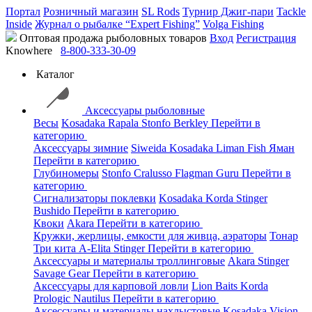
Портал
Розничный магазин
SL Rods
Турнир Джиг-пари
Tackle
Inside
Журнал о рыбалке “Expert Fishing”
Volga Fishing
Оптовая продажа рыболовных товаров
Вход
Регистрация
Knowhere
8-800-333-30-09
Каталог
Аксессуары рыболовные
Весы
Kosadaka
Rapala
Stonfo
Berkley
Перейти в
категорию
Аксессуары зимние
Siweida
Kosadaka
Liman Fish
Яман
Перейти в категорию
Глубиномеры
Stonfo
Cralusso
Flagman
Guru
Перейти в
категорию
Сигнализаторы поклевки
Kosadaka
Korda
Stinger
Bushido
Перейти в категорию
Квоки
Akara
Перейти в категорию
Кружки, жерлицы, емкости для живца, аэраторы
Тонар
Три кита
A-Elita
Stinger
Перейти в категорию
Аксессуары и материалы троллинговые
Akara
Stinger
Savage Gear
Перейти в категорию
Аксессуары для карповой ловли
Lion Baits
Korda
Prologic
Nautilus
Перейти в категорию
Аксессуары и материалы нахлыстовые
Kosadaka
Vision