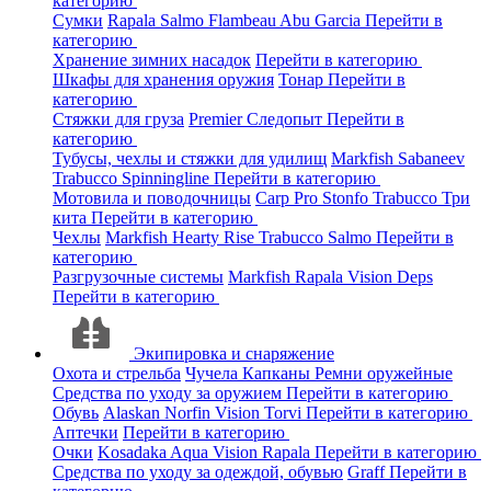
категорию
Сумки
Rapala
Salmo
Flambeau
Abu Garcia
Перейти в
категорию
Хранение зимних насадок
Перейти в категорию
Шкафы для хранения оружия
Тонар
Перейти в
категорию
Стяжки для груза
Premier
Следопыт
Перейти в
категорию
Тубусы, чехлы и стяжки для удилищ
Markfish
Sabaneev
Trabucco
Spinningline
Перейти в категорию
Мотовила и поводочницы
Carp Pro
Stonfo
Trabucco
Три
кита
Перейти в категорию
Чехлы
Markfish
Hearty Rise
Trabucco
Salmo
Перейти в
категорию
Разгрузочные системы
Markfish
Rapala
Vision
Deps
Перейти в категорию
Экипировка и снаряжение
Охота и стрельба
Чучела
Капканы
Ремни оружейные
Средства по уходу за оружием
Перейти в категорию
Обувь
Alaskan
Norfin
Vision
Torvi
Перейти в категорию
Аптечки
Перейти в категорию
Очки
Kosadaka
Aqua
Vision
Rapala
Перейти в категорию
Средства по уходу за одеждой, обувью
Graff
Перейти в