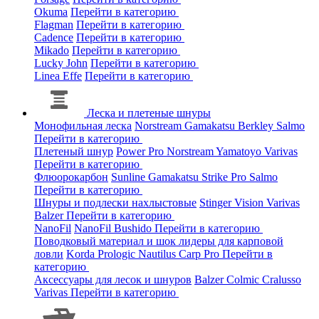
Okuma
Перейти в категорию
Flagman
Перейти в категорию
Cadence
Перейти в категорию
Mikado
Перейти в категорию
Lucky John
Перейти в категорию
Linea Effe
Перейти в категорию
Леска и плетеные шнуры
Монофильная леска
Norstream
Gamakatsu
Berkley
Salmo
Перейти в категорию
Плетеный шнур
Power Pro
Norstream
Yamatoyo
Varivas
Перейти в категорию
Флюорокарбон
Sunline
Gamakatsu
Strike Pro
Salmo
Перейти в категорию
Шнуры и подлески нахлыстовые
Stinger
Vision
Varivas
Balzer
Перейти в категорию
NanoFil
NanoFil
Bushido
Перейти в категорию
Поводковый материал и шок лидеры для карповой
ловли
Korda
Prologic
Nautilus
Carp Pro
Перейти в
категорию
Аксессуары для лесок и шнуров
Balzer
Colmic
Cralusso
Varivas
Перейти в категорию