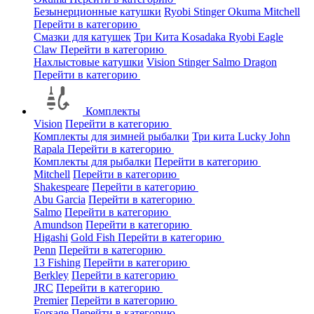
Безынерционные катушки
Ryobi
Stinger
Okuma
Mitchell
Перейти в категорию
Смазки для катушек
Три Кита
Kosadaka
Ryobi
Eagle
Claw
Перейти в категорию
Нахлыстовые катушки
Vision
Stinger
Salmo
Dragon
Перейти в категорию
Комплекты
Vision
Перейти в категорию
Комплекты для зимней рыбалки
Три кита
Lucky John
Rapala
Перейти в категорию
Комплекты для рыбалки
Перейти в категорию
Mitchell
Перейти в категорию
Shakespeare
Перейти в категорию
Abu Garcia
Перейти в категорию
Salmo
Перейти в категорию
Amundson
Перейти в категорию
Higashi
Gold Fish
Перейти в категорию
Penn
Перейти в категорию
13 Fishing
Перейти в категорию
Berkley
Перейти в категорию
JRC
Перейти в категорию
Premier
Перейти в категорию
Forsage
Перейти в категорию