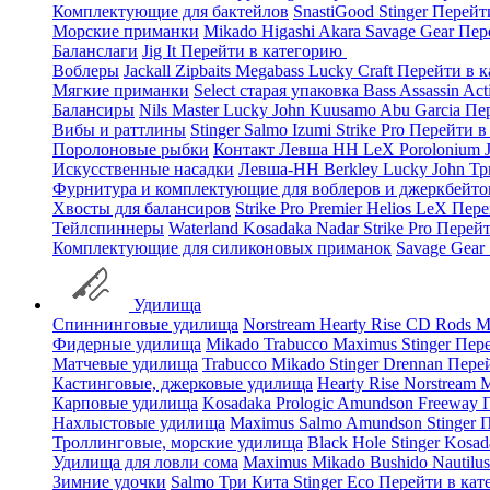
Комплектующие для бактейлов
SnastiGood
Stinger
Перейт
Морские приманки
Mikado
Higashi
Akara
Savage Gear
Пер
Баланслаги
Jig It
Перейти в категорию
Воблеры
Jackall
Zipbaits
Megabass
Lucky Craft
Перейти в 
Мягкие приманки
Select старая упаковка
Bass Assassin
Act
Балансиры
Nils Master
Lucky John
Kuusamo
Abu Garcia
Пе
Вибы и раттлины
Stinger
Salmo
Izumi
Strike Pro
Перейти в
Поролоновые рыбки
Контакт
Левша НН
LeX Porolonium
Искусственные насадки
Левша-НН
Berkley
Lucky John
Тр
Фурнитура и комплектующие для воблеров и джеркбейто
Хвосты для балансиров
Strike Pro
Premier
Helios
LeX
Пере
Тейлспиннеры
Waterland
Kosadaka
Nadar
Strike Pro
Перейт
Комплектующие для силиконовых приманок
Savage Gear
Удилища
Спиннинговые удилища
Norstream
Hearty Rise
CD Rods
M
Фидерные удилища
Mikado
Trabucco
Maximus
Stinger
Пере
Матчевые удилища
Trabucco
Mikado
Stinger
Drennan
Пере
Кастинговые, джерковые удилища
Hearty Rise
Norstream
M
Карповые удилища
Kosadaka
Prologic
Amundson
Freeway
Нахлыстовые удилища
Maximus
Salmo
Amundson
Stinger
П
Троллинговые, морские удилища
Black Hole
Stinger
Kosad
Удилища для ловли сома
Maximus
Mikado
Bushido
Nautilu
Зимние удочки
Salmo
Три Кита
Stinger
Eco
Перейти в ка