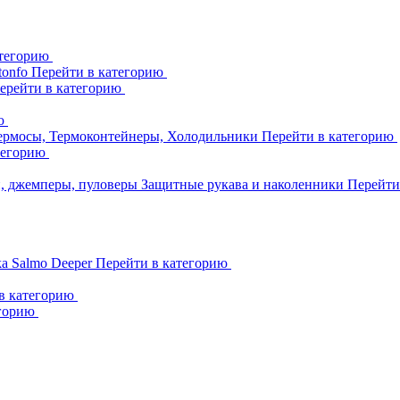
атегорию
tonfo
Перейти в категорию
ерейти в категорию
ию
ермосы, Термоконтейнеры, Холодильники
Перейти в категорию
тегорию
и, джемперы, пуловеры
Защитные рукава и наколенники
Перейти
ka
Salmo
Deeper
Перейти в категорию
в категорию
егорию