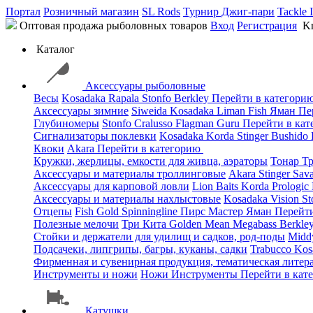
Портал
Розничный магазин
SL Rods
Турнир Джиг-пари
Tackle 
Оптовая продажа рыболовных товаров
Вход
Регистрация
Kn
Каталог
Аксессуары рыболовные
Весы
Kosadaka
Rapala
Stonfo
Berkley
Перейти в категори
Аксессуары зимние
Siweida
Kosadaka
Liman Fish
Яман
Пе
Глубиномеры
Stonfo
Cralusso
Flagman
Guru
Перейти в ка
Сигнализаторы поклевки
Kosadaka
Korda
Stinger
Bushido
Квоки
Akara
Перейти в категорию
Кружки, жерлицы, емкости для живца, аэраторы
Тонар
Т
Аксессуары и материалы троллинговые
Akara
Stinger
Sav
Аксессуары для карповой ловли
Lion Baits
Korda
Prologic
Аксессуары и материалы нахлыстовые
Kosadaka
Vision
St
Отцепы
Fish Gold
Spinningline
Пирс Мастер
Яман
Перейт
Полезные мелочи
Три Кита
Golden Mean
Megabass
Berkle
Стойки и держатели для удилищ и садков, род-поды
Mid
Подсачеки, липгрипы, багры, куканы, садки
Trabucco
Kos
Фирменная и сувенирная продукция, тематическая литера
Инструменты и ножи
Ножи
Инструменты
Перейти в кат
Катушки