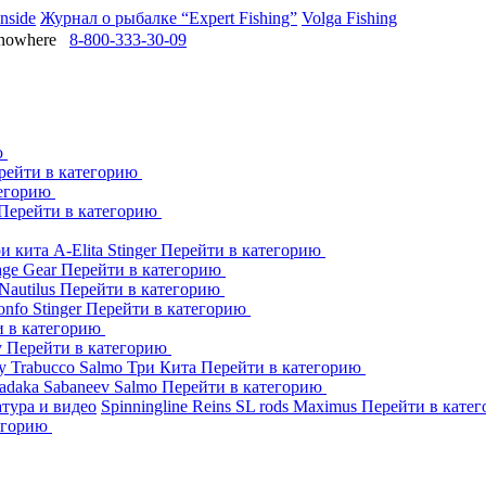
Inside
Журнал о рыбалке “Expert Fishing”
Volga Fishing
owhere
8-800-333-30-09
ю
рейти в категорию
тегорию
Перейти в категорию
ри кита
A-Elita
Stinger
Перейти в категорию
age Gear
Перейти в категорию
Nautilus
Перейти в категорию
onfo
Stinger
Перейти в категорию
и в категорию
y
Перейти в категорию
dy
Trabucco
Salmo
Три Кита
Перейти в категорию
adaka
Sabaneev
Salmo
Перейти в категорию
тура и видео
Spinningline
Reins
SL rods
Maximus
Перейти в кате
егорию