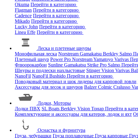
Okuma
Перейти в категорию
Flagman
Перейти в категорию
Cadence
Перейти в категорию
Mikado
Перейти в категорию
Lucky John
Перейти в категорию
Linea Effe
Перейти в категорию
Леска и плетеные шнуры
Монофильная леска
Norstream
Gamakatsu
Berkley
Salmo
Пе
Плетеный шнур
Power Pro
Norstream
Yamatoyo
Varivas
Пер
Флюорокарбон
Sunline
Gamakatsu
Strike Pro
Salmo
Перейт
Шнуры и подлески нахлыстовые
Stinger
Vision
Varivas
Bal
NanoFil
NanoFil
Bushido
Перейти в категорию
Поводковый материал и шок лидеры для карповой ловли
Аксессуары для лесок и шнуров
Balzer
Colmic
Cralusso
Va
Лодки, Моторы
Лодки ПВХ
SL Boats
Berkley
Vision
Тонар
Перейти в кат
Комплектующие и аксессуары для катеров, лодок и яхт
О
Оснастка и фурнитура
Груза, чебурашки
Груза поплавочные
Груза карповые
Гру