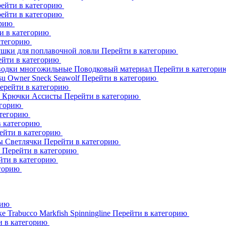
ейти в категорию
ейти в категорию
орию
и в категорию
атегорию
шки для поплавочной ловли
Перейти в категорию
ейти в категорию
одки многожильные
Поводковый материал
Перейти в категор
su
Owner
Sneck
Seawolf
Перейти в категорию
ерейти в категорию
к
Крючки Ассисты
Перейти в категорию
егорию
атегорию
в категорию
ейти в категорию
ны
Светлячки
Перейти в категорию
h
Перейти в категорию
йти в категорию
егорию
рию
ке
Trabucco
Markfish
Spinningline
Перейти в категорию
и в категорию