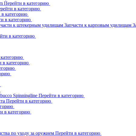
am
Перейти в категорию
рейти в категорию
 в категорию
ти в категорию
пчасти к штекерным удилищам
Запчасти к карповым удилищам
З
йти в категорию
 категорию
и в категорию
тегорию
горию
ю
ю
abucco
Spinningline
Перейти в категорию
ита
Перейти в категорию
егорию
и в категорию
ства по уходу за оружием
Перейти в категорию