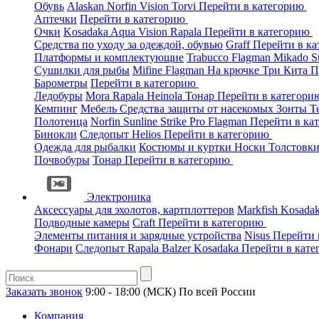
Обувь
Alaskan
Norfin
Vision
Torvi
Перейти в категорию
Аптечки
Перейти в категорию
Очки
Kosadaka
Aqua
Vision
Rapala
Перейти в категорию
Средства по уходу за одеждой, обувью
Graff
Перейти в к
Платформы и комплектующие
Trabucco
Flagman
Mikado
S
Сушилки для рыбы
Mifine
Flagman
На крючке
Три Кита
П
Барометры
Перейти в категорию
Ледобуры
Mora
Rapala
Heinola
Тонар
Перейти в категор
Кемпинг
Мебель
Средства защиты от насекомых
Зонты
Т
Полотенца
Norfin
Sunline
Strike Pro
Flagman
Перейти в ка
Бинокли
Следопыт
Helios
Перейти в категорию
Одежда для рыбалки
Костюмы и куртки
Носки
Толстовк
Почвобуры
Тонар
Перейти в категорию
Электроника
Аксессуары для эхолотов, картплоттеров
Markfish
Kosada
Подводные камеры
Craft
Перейти в категорию
Элементы питания и зарядные устройства
Nisus
Перейти 
Фонари
Следопыт
Rapala
Balzer
Kosadaka
Перейти в кат
Заказать звонок
9:00 - 18:00 (МСК)
По всей России
Компания