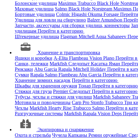
Болонские удилища
Maximus
Trabucco
Black Hole
Norstre
Маховые удилища
Salmo
Black Hole
Norstream
Maximus
Пе
Бортовые удилища
Colmic
Higashi
Okuma
Forsage
Перейти
Удилища для ловли на сбирулино
Balzer
Amundson
Перей
Запчасти, аксессуары для сборки удилищ, коннекторы
За
удилищам
Перейти в категорию
Штекерные удилища
Flagman
Mitchell
Aqua
Sabaneev
Пере
Хранение и транспортировка
Ящики и коробки
A-Elita
Flambeau
Vision
Plano
Перейти в
Санки, тележки
Markfish
Следопыт
Касатка
Яман
Перейт
Рюкзаки
Abu Garcia
Rapala
Mitchell
Holiday
Перейти в ка
Сумки
Rapala
Salmo
Flambeau
Abu Garcia
Перейти в кате
Хранение зимних насадок
Перейти в категорию
Шкафы для хранения оружия
Тонар
Перейти в категори
Стяжки для груза
Premier
Следопыт
Перейти в категори
Тубусы, чехлы и стяжки для удилищ
Markfish
Sabaneev
Tr
Мотовила и поводочницы
Carp Pro
Stonfo
Trabucco
Три к
Чехлы
Markfish
Hearty Rise
Trabucco
Salmo
Перейти в кат
Разгрузочные системы
Markfish
Rapala
Vision
Deps
Перейт
Экипировка и снаряжение
Охота и стрельба
Чучела
Капканы
Ремни оружейные
Сред