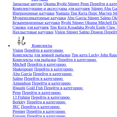
Запасные шпули
Okuma
Ryobi
Stinger
Penn
Перейти в кат
Комплектующие и аксессуары для катушек
Stinger
Abu Ga
Инерционные катушки
Namazu
Три Кита
Пирс Мастер
St
Мультипликаторные катушки
Abu Garcia
Stinger
Salmo
O
Безынерционные катушки
Ryobi
Stinger
Okuma
Mitchell
Пе
Смазки для катушек
Три Кита
Kosadaka
Ryobi
Eagle Claw
Нахлыстовые катушки
Vision
Stinger
Salmo
Dragon
Перейт
Комплекты
Vision
Перейти в категорию
Комплекты для зимней рыбалки
Три кита
Lucky John
Rap
Комплекты для рыбалки
Перейти в категорию
Mitchell
Перейти в категорию
Shakespeare
Перейти в категорию
Abu Garcia
Перейти в категорию
Salmo
Перейти в категорию
Amundson
Перейти в категорию
Higashi
Gold Fish
Перейти в категорию
Penn
Перейти в категорию
13 Fishing
Перейти в категорию
Berkley
Перейти в категорию
JRC
Перейти в категорию
Premier
Перейти в категорию
Forsage
Перейти в категорию