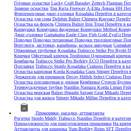
Готовые оснастки
Lucky Craft
Bassday
Zettech
Flagman
Пер
Зимние оснастки
Три Кита
Freeway
A-Elita
Левша НН
Пер
Флиппинговые джиг-головки
Kosadaka
Перейти в катег
Оснастка для сома
Delphin
Balzer
Chimera
Контакт
Перейт
Оснастка на форель
Chimera
Balzer
Iron Trout
Перейти в к
Кормушки
Кормушки фидерные
Кормушки Method
Корму
Джиг-головки
Gamakatsu
Eagle Claw
Fish Gold
ZyuGi
Пер
Поводки
Поводки титановые
Поводки троллинговые
Пов
Вертлюги, застежки, карабины, кольца заводные
Gamakat
Обжимные трубочки
Kosadaka
Trabucco
Strike Pro
Ryobi
П
Крючки
Офсетный крючок
Тройники
Одинарный крючо
Бомбарды
Trabucco
Strike Pro
Berkley
ECO
Перейти в кат
Поплавки
Trabucco
Stonfo
Kosadaka
Cralusso
Перейти в к
Оснастка карповая
Korda
Kosadaka
Guru
Stinger
Перейти 
Держатели для приманок
Decoy
Hitfish
Select
Cralusso
Пер
Оснастка поплавочная и донная
Кембрики
Стопор
Буси
Термоусадочные трубки
Nautilus
Namazu
Korda
Liman Fis
Оснастка морская
Balzer
Higashi
Savage Gear
Mikado
Пере
Оснастка для живца
Stinger
Mikado
Mifine
Перейти в кат
Прикормки, насадки, аттрактанты
Рогатки
Stonfo
Middy
Trabucco
Nautilus
Перейти в катего
Принадлежности для приготовления прикормки
На крюч
Аттрактанты для хищника
Yum
Berkley
Reins
SFT
Перейт