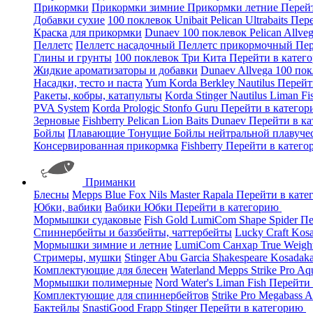
Прикормки
Прикормки зимние
Прикормки летние
Перей
Добавки сухие
100 поклевок
Unibait
Pelican
Ultrabaits
Пере
Краска для прикормки
Dunaev
100 поклевок
Pelican
Allve
Пеллетс
Пеллетс насадочный
Пеллетс прикормочный
Пер
Глины и грунты
100 поклевок
Три Кита
Перейти в катег
Жидкие ароматизаторы и добавки
Dunaev
Allvega
100 по
Насадки, тесто и паста
Yum
Korda
Berkley
Nautilus
Перейт
Ракеты, кобры, катапульты
Korda
Stinger
Nautilus
Liman Fi
PVA System
Korda
Prologic
Stonfo
Guru
Перейти в катего
Зерновые
Fishberry
Pelican
Lion Baits
Dunaev
Перейти в к
Бойлы
Плавающие
Тонущие
Бойлы нейтральной плавуче
Консервированная прикормка
Fishberry
Перейти в катег
Приманки
Блесны
Mepps
Blue Fox
Nils Master
Rapala
Перейти в кат
Юбки, вабики
Вабики
Юбки
Перейти в категорию
Мормышки судаковые
Fish Gold
LumiCom
Shape
Spider
Пе
Спиннербейты и баззбейты, чаттербейты
Lucky Craft
Kos
Мормышки зимние и летние
LumiCom
Санхар
True Weigh
Стримеры, мушки
Stinger
Abu Garcia
Shakespeare
Kosadak
Комплектующие для блесен
Waterland
Mepps
Strike Pro
Aq
Мормышки полимерные
Nord Water's
Liman Fish
Перейти
Комплектующие для спиннербейтов
Strike Pro
Megabass
A
Бактейлы
SnastiGood
Frapp
Stinger
Перейти в категорию