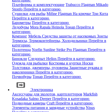
категорию
Платформы и комплектующие
Trabucco
Flagman
Mikado
Stonfo
Перейти в категорию
Сушилки для рыбы
Mifine
Flagman
На крючке
Три Кита
Перейти в категорию
Барометры
Перейти в категорию
Ледобуры
Mora
Rapala
Heinola
Тонар
Перейти в
категорию
Кемпинг
Мебель
Средства защиты от насекомых
Зонты
Термосы, Термоконтейнеры, Холодильники
Перейти в
категорию
Полотенца
Norfin
Sunline
Strike Pro
Flagman
Перейти в
категорию
Бинокли
Следопыт
Helios
Перейти в категорию
Одежда для рыбалки
Костюмы и куртки
Носки
Толстовки, джемперы, пуловеры
Защитные рукава и
наколенники
Перейти в категорию
Почвобуры
Тонар
Перейти в категорию
Электроника
Аксессуары для эхолотов, картплоттеров
Markfish
Kosadaka
Salmo
Deeper
Перейти в категорию
Подводные камеры
Craft
Перейти в категорию
Элементы питания и зарядные устройства
Nisus