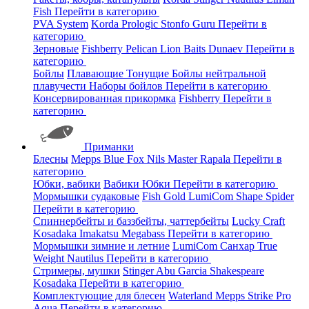
Fish
Перейти в категорию
PVA System
Korda
Prologic
Stonfo
Guru
Перейти в
категорию
Зерновые
Fishberry
Pelican
Lion Baits
Dunaev
Перейти в
категорию
Бойлы
Плавающие
Тонущие
Бойлы нейтральной
плавучести
Наборы бойлов
Перейти в категорию
Консервированная прикормка
Fishberry
Перейти в
категорию
Приманки
Блесны
Mepps
Blue Fox
Nils Master
Rapala
Перейти в
категорию
Юбки, вабики
Вабики
Юбки
Перейти в категорию
Мормышки судаковые
Fish Gold
LumiCom
Shape
Spider
Перейти в категорию
Спиннербейты и баззбейты, чаттербейты
Lucky Craft
Kosadaka
Imakatsu
Megabass
Перейти в категорию
Мормышки зимние и летние
LumiCom
Санхар
True
Weight
Nautilus
Перейти в категорию
Стримеры, мушки
Stinger
Abu Garcia
Shakespeare
Kosadaka
Перейти в категорию
Комплектующие для блесен
Waterland
Mepps
Strike Pro
Aqua
Перейти в категорию