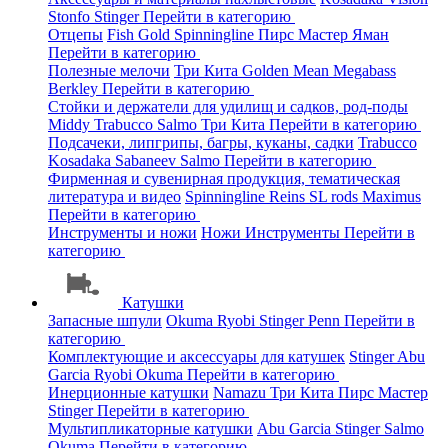
Stonfo
Stinger
Перейти в категорию
Отцепы
Fish Gold
Spinningline
Пирс Мастер
Яман
Перейти в категорию
Полезные мелочи
Три Кита
Golden Mean
Megabass
Berkley
Перейти в категорию
Стойки и держатели для удилищ и садков, род-поды
Middy
Trabucco
Salmo
Три Кита
Перейти в категорию
Подсачеки, липгрипы, багры, куканы, садки
Trabucco
Kosadaka
Sabaneev
Salmo
Перейти в категорию
Фирменная и сувенирная продукция, тематическая
литература и видео
Spinningline
Reins
SL rods
Maximus
Перейти в категорию
Инструменты и ножи
Ножи
Инструменты
Перейти в
категорию
Катушки
Запасные шпули
Okuma
Ryobi
Stinger
Penn
Перейти в
категорию
Комплектующие и аксессуары для катушек
Stinger
Abu
Garcia
Ryobi
Okuma
Перейти в категорию
Инерционные катушки
Namazu
Три Кита
Пирс Мастер
Stinger
Перейти в категорию
Мультипликаторные катушки
Abu Garcia
Stinger
Salmo
Okuma
Перейти в категорию