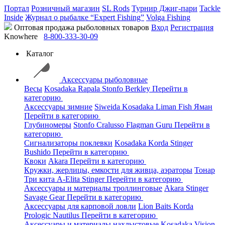
Портал
Розничный магазин
SL Rods
Турнир Джиг-пари
Tackle
Inside
Журнал о рыбалке “Expert Fishing”
Volga Fishing
Оптовая продажа рыболовных товаров
Вход
Регистрация
Knowhere
8-800-333-30-09
Каталог
Аксессуары рыболовные
Весы
Kosadaka
Rapala
Stonfo
Berkley
Перейти в
категорию
Аксессуары зимние
Siweida
Kosadaka
Liman Fish
Яман
Перейти в категорию
Глубиномеры
Stonfo
Cralusso
Flagman
Guru
Перейти в
категорию
Сигнализаторы поклевки
Kosadaka
Korda
Stinger
Bushido
Перейти в категорию
Квоки
Akara
Перейти в категорию
Кружки, жерлицы, емкости для живца, аэраторы
Тонар
Три кита
A-Elita
Stinger
Перейти в категорию
Аксессуары и материалы троллинговые
Akara
Stinger
Savage Gear
Перейти в категорию
Аксессуары для карповой ловли
Lion Baits
Korda
Prologic
Nautilus
Перейти в категорию
Аксессуары и материалы нахлыстовые
Kosadaka
Vision