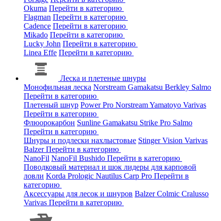
Okuma
Перейти в категорию
Flagman
Перейти в категорию
Cadence
Перейти в категорию
Mikado
Перейти в категорию
Lucky John
Перейти в категорию
Linea Effe
Перейти в категорию
Леска и плетеные шнуры
Монофильная леска
Norstream
Gamakatsu
Berkley
Salmo
Перейти в категорию
Плетеный шнур
Power Pro
Norstream
Yamatoyo
Varivas
Перейти в категорию
Флюорокарбон
Sunline
Gamakatsu
Strike Pro
Salmo
Перейти в категорию
Шнуры и подлески нахлыстовые
Stinger
Vision
Varivas
Balzer
Перейти в категорию
NanoFil
NanoFil
Bushido
Перейти в категорию
Поводковый материал и шок лидеры для карповой
ловли
Korda
Prologic
Nautilus
Carp Pro
Перейти в
категорию
Аксессуары для лесок и шнуров
Balzer
Colmic
Cralusso
Varivas
Перейти в категорию