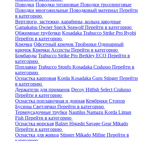
Поводки
Поводки титановые
Поводки троллинговые
Поводки многожильные
Поводковый материал
Перейти
в категорию
Вертлюги, застежки, карабины, кольца заводные
Gamakatsu
Owner
Sneck
Seawolf
Перейти в категорию
Обжимные трубочки
Kosadaka
Trabucco
Strike Pro
Ryobi
Перейти в категорию
Крючки
Офсетный крючок
Тройники
Одинарный
крючок
Крючки Ассисты
Перейти в категорию
Бомбарды
Trabucco
Strike Pro
Berkley
ECO
Перейти в
категорию
Поплавки
Trabucco
Stonfo
Kosadaka
Cralusso
Перейти в
категорию
Оснастка карповая
Korda
Kosadaka
Guru
Stinger
Перейти
в категорию
Держатели для приманок
Decoy
Hitfish
Select
Cralusso
Перейти в категорию
Оснастка поплавочная и донная
Кембрики
Стопор
Бусины
Светлячки
Перейти в категорию
Термоусадочные трубки
Nautilus
Namazu
Korda
Liman
Fish
Перейти в категорию
Оснастка морская
Balzer
Higashi
Savage Gear
Mikado
Перейти в категорию
Оснастка для живца
Stinger
Mikado
Mifine
Перейти в
категорию