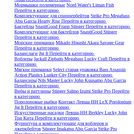
Мормышки полимерные
Nord Water's
Liman Fish
Перейти в категорию
Комплектующие для спиннербейтов
Strike Pro
Megabass
Abu Garcia
Hearty Rise
Перейти в категорию
Бактейлы
SnastiGood
Frapp
Stinger
Перейти в категорию
Комплектующие для бактейлов
SnastiGood
Stinger
Перейти в категорию
Морские приманки
Mikado
Higashi
Akara
Savage Gear
Перейти в категорию
Баланслаги
Jig It
Перейти в категорию
Воблеры
Jackall
Zipbaits
Megabass
Lucky Craft
Перейти в
категорию
Мягкие приманки
Select старая упаковка
Bass Assassin
Action Plastics
Lunker City
Перейти в категорию
Балансиры
Nils Master
Lucky John
Kuusamo
Abu Garcia
Перейти в категорию
Вибы и раттлины
Stinger
Salmo
Izumi
Strike Pro
Перейти
в категорию
Поролоновые рыбки
Контакт
Левша НН
LeX Porolonium
Jig It
Перейти в категорию
Искусственные насадки
Левша-НН
Berkley
Lucky John
Три Кита
Перейти в категорию
Фурнитура и комплектующие для воблеров и
джеркбейтов
Stinger
Imakatsu
Abu Garcia
Strike Pro