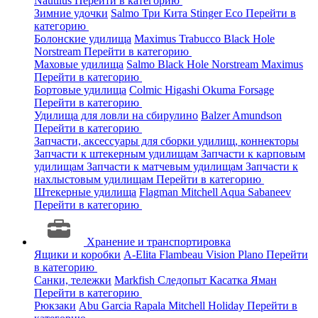
Nautilus
Перейти в категорию
Зимние удочки
Salmo
Три Кита
Stinger
Eco
Перейти в
категорию
Болонские удилища
Maximus
Trabucco
Black Hole
Norstream
Перейти в категорию
Маховые удилища
Salmo
Black Hole
Norstream
Maximus
Перейти в категорию
Бортовые удилища
Colmic
Higashi
Okuma
Forsage
Перейти в категорию
Удилища для ловли на сбирулино
Balzer
Amundson
Перейти в категорию
Запчасти, аксессуары для сборки удилищ, коннекторы
Запчасти к штекерным удилищам
Запчасти к карповым
удилищам
Запчасти к матчевым удилищам
Запчасти к
нахлыстовым удилищам
Перейти в категорию
Штекерные удилища
Flagman
Mitchell
Aqua
Sabaneev
Перейти в категорию
Хранение и транспортировка
Ящики и коробки
A-Elita
Flambeau
Vision
Plano
Перейти
в категорию
Санки, тележки
Markfish
Следопыт
Касатка
Яман
Перейти в категорию
Рюкзаки
Abu Garcia
Rapala
Mitchell
Holiday
Перейти в