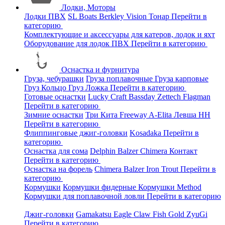
Лодки, Моторы
Лодки ПВХ
SL Boats
Berkley
Vision
Тонар
Перейти в
категорию
Комплектующие и аксессуары для катеров, лодок и яхт
Оборудование для лодок ПВХ
Перейти в категорию
Оснастка и фурнитура
Груза, чебурашки
Груза поплавочные
Груза карповые
Груз Кольцо
Груз Ложка
Перейти в категорию
Готовые оснастки
Lucky Craft
Bassday
Zettech
Flagman
Перейти в категорию
Зимние оснастки
Три Кита
Freeway
A-Elita
Левша НН
Перейти в категорию
Флиппинговые джиг-головки
Kosadaka
Перейти в
категорию
Оснастка для сома
Delphin
Balzer
Chimera
Контакт
Перейти в категорию
Оснастка на форель
Chimera
Balzer
Iron Trout
Перейти в
категорию
Кормушки
Кормушки фидерные
Кормушки Method
Кормушки для поплавочной ловли
Перейти в категорию
Джиг-головки
Gamakatsu
Eagle Claw
Fish Gold
ZyuGi
Перейти в категорию