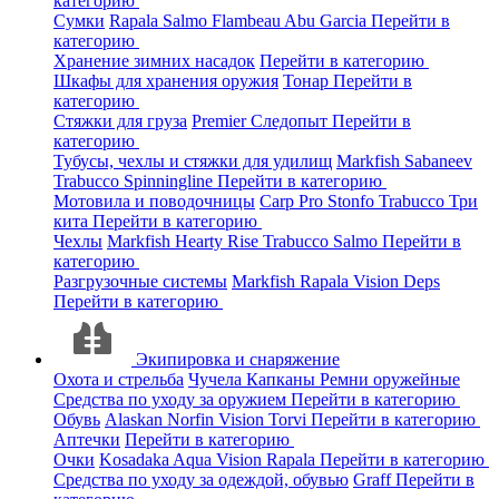
категорию
Сумки
Rapala
Salmo
Flambeau
Abu Garcia
Перейти в
категорию
Хранение зимних насадок
Перейти в категорию
Шкафы для хранения оружия
Тонар
Перейти в
категорию
Стяжки для груза
Premier
Следопыт
Перейти в
категорию
Тубусы, чехлы и стяжки для удилищ
Markfish
Sabaneev
Trabucco
Spinningline
Перейти в категорию
Мотовила и поводочницы
Carp Pro
Stonfo
Trabucco
Три
кита
Перейти в категорию
Чехлы
Markfish
Hearty Rise
Trabucco
Salmo
Перейти в
категорию
Разгрузочные системы
Markfish
Rapala
Vision
Deps
Перейти в категорию
Экипировка и снаряжение
Охота и стрельба
Чучела
Капканы
Ремни оружейные
Средства по уходу за оружием
Перейти в категорию
Обувь
Alaskan
Norfin
Vision
Torvi
Перейти в категорию
Аптечки
Перейти в категорию
Очки
Kosadaka
Aqua
Vision
Rapala
Перейти в категорию
Средства по уходу за одеждой, обувью
Graff
Перейти в