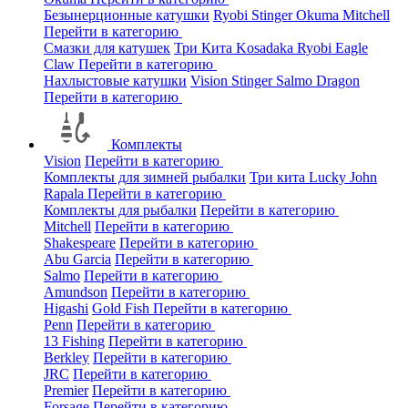
Безынерционные катушки
Ryobi
Stinger
Okuma
Mitchell
Перейти в категорию
Смазки для катушек
Три Кита
Kosadaka
Ryobi
Eagle
Claw
Перейти в категорию
Нахлыстовые катушки
Vision
Stinger
Salmo
Dragon
Перейти в категорию
Комплекты
Vision
Перейти в категорию
Комплекты для зимней рыбалки
Три кита
Lucky John
Rapala
Перейти в категорию
Комплекты для рыбалки
Перейти в категорию
Mitchell
Перейти в категорию
Shakespeare
Перейти в категорию
Abu Garcia
Перейти в категорию
Salmo
Перейти в категорию
Amundson
Перейти в категорию
Higashi
Gold Fish
Перейти в категорию
Penn
Перейти в категорию
13 Fishing
Перейти в категорию
Berkley
Перейти в категорию
JRC
Перейти в категорию
Premier
Перейти в категорию
Forsage
Перейти в категорию