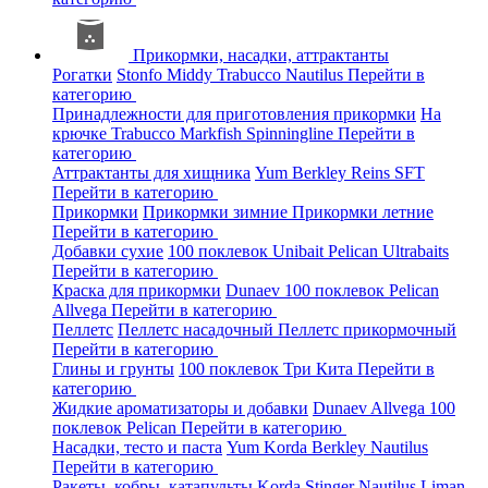
Прикормки, насадки, аттрактанты
Рогатки
Stonfo
Middy
Trabucco
Nautilus
Перейти в
категорию
Принадлежности для приготовления прикормки
На
крючке
Trabucco
Markfish
Spinningline
Перейти в
категорию
Аттрактанты для хищника
Yum
Berkley
Reins
SFT
Перейти в категорию
Прикормки
Прикормки зимние
Прикормки летние
Перейти в категорию
Добавки сухие
100 поклевок
Unibait
Pelican
Ultrabaits
Перейти в категорию
Краска для прикормки
Dunaev
100 поклевок
Pelican
Allvega
Перейти в категорию
Пеллетс
Пеллетс насадочный
Пеллетс прикормочный
Перейти в категорию
Глины и грунты
100 поклевок
Три Кита
Перейти в
категорию
Жидкие ароматизаторы и добавки
Dunaev
Allvega
100
поклевок
Pelican
Перейти в категорию
Насадки, тесто и паста
Yum
Korda
Berkley
Nautilus
Перейти в категорию
Ракеты, кобры, катапульты
Korda
Stinger
Nautilus
Liman