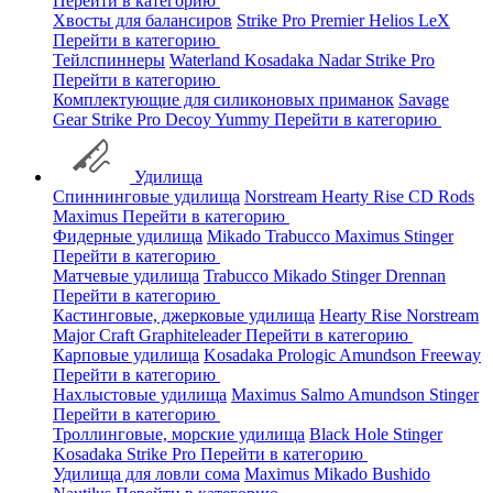
Перейти в категорию
Хвосты для балансиров
Strike Pro
Premier
Helios
LeX
Перейти в категорию
Тейлспиннеры
Waterland
Kosadaka
Nadar
Strike Pro
Перейти в категорию
Комплектующие для силиконовых приманок
Savage
Gear
Strike Pro
Decoy
Yummy
Перейти в категорию
Удилища
Спиннинговые удилища
Norstream
Hearty Rise
CD Rods
Maximus
Перейти в категорию
Фидерные удилища
Mikado
Trabucco
Maximus
Stinger
Перейти в категорию
Матчевые удилища
Trabucco
Mikado
Stinger
Drennan
Перейти в категорию
Кастинговые, джерковые удилища
Hearty Rise
Norstream
Major Craft
Graphiteleader
Перейти в категорию
Карповые удилища
Kosadaka
Prologic
Amundson
Freeway
Перейти в категорию
Нахлыстовые удилища
Maximus
Salmo
Amundson
Stinger
Перейти в категорию
Троллинговые, морские удилища
Black Hole
Stinger
Kosadaka
Strike Pro
Перейти в категорию
Удилища для ловли сома
Maximus
Mikado
Bushido