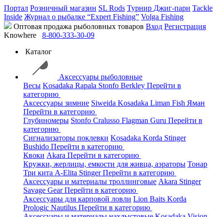
Портал
Розничный магазин
SL Rods
Турнир Джиг-пари
Tackle
Inside
Журнал о рыбалке “Expert Fishing”
Volga Fishing
Оптовая продажа рыболовных товаров
Вход
Регистрация
Knowhere
8-800-333-30-09
Каталог
Аксессуары рыболовные
Весы
Kosadaka
Rapala
Stonfo
Berkley
Перейти в
категорию
Аксессуары зимние
Siweida
Kosadaka
Liman Fish
Яман
Перейти в категорию
Глубиномеры
Stonfo
Cralusso
Flagman
Guru
Перейти в
категорию
Сигнализаторы поклевки
Kosadaka
Korda
Stinger
Bushido
Перейти в категорию
Квоки
Akara
Перейти в категорию
Кружки, жерлицы, емкости для живца, аэраторы
Тонар
Три кита
A-Elita
Stinger
Перейти в категорию
Аксессуары и материалы троллинговые
Akara
Stinger
Savage Gear
Перейти в категорию
Аксессуары для карповой ловли
Lion Baits
Korda
Prologic
Nautilus
Перейти в категорию
Аксессуары и материалы нахлыстовые
Kosadaka
Vision