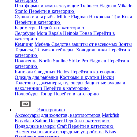
категорию
Платформы и комплектующие
Trabucco
Flagman
Mikado
Stonfo
Перейти в категорию
Сушилки для рыбы
Mifine
Flagman
На крючке
Три Кита
Перейти в категорию
Барометры
Перейти в категорию
Ледобуры
Mora
Rapala
Heinola
Тонар
Перейти в
категорию
Кемпинг
Мебель
Средства защиты от насекомых
Зонты
Термосы, Термоконтейнеры, Холодильники
Перейти в
категорию
Полотенца
Norfin
Sunline
Strike Pro
Flagman
Перейти в
категорию
Бинокли
Следопыт
Helios
Перейти в категорию
Одежда для рыбалки
Костюмы и куртки
Носки
Толстовки, джемперы, пуловеры
Защитные рукава и
наколенники
Перейти в категорию
Почвобуры
Тонар
Перейти в категорию
Электроника
Аксессуары для эхолотов, картплоттеров
Markfish
Kosadaka
Salmo
Deeper
Перейти в категорию
Подводные камеры
Craft
Перейти в категорию
Элементы питания и зарядные устройства
Nisus