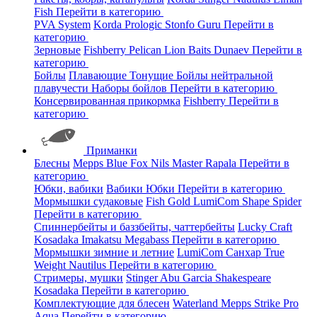
Fish
Перейти в категорию
PVA System
Korda
Prologic
Stonfo
Guru
Перейти в
категорию
Зерновые
Fishberry
Pelican
Lion Baits
Dunaev
Перейти в
категорию
Бойлы
Плавающие
Тонущие
Бойлы нейтральной
плавучести
Наборы бойлов
Перейти в категорию
Консервированная прикормка
Fishberry
Перейти в
категорию
Приманки
Блесны
Mepps
Blue Fox
Nils Master
Rapala
Перейти в
категорию
Юбки, вабики
Вабики
Юбки
Перейти в категорию
Мормышки судаковые
Fish Gold
LumiCom
Shape
Spider
Перейти в категорию
Спиннербейты и баззбейты, чаттербейты
Lucky Craft
Kosadaka
Imakatsu
Megabass
Перейти в категорию
Мормышки зимние и летние
LumiCom
Санхар
True
Weight
Nautilus
Перейти в категорию
Стримеры, мушки
Stinger
Abu Garcia
Shakespeare
Kosadaka
Перейти в категорию
Комплектующие для блесен
Waterland
Mepps
Strike Pro
Aqua
Перейти в категорию