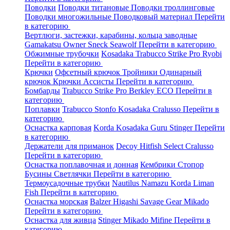
Поводки
Поводки титановые
Поводки троллинговые
Поводки многожильные
Поводковый материал
Перейти
в категорию
Вертлюги, застежки, карабины, кольца заводные
Gamakatsu
Owner
Sneck
Seawolf
Перейти в категорию
Обжимные трубочки
Kosadaka
Trabucco
Strike Pro
Ryobi
Перейти в категорию
Крючки
Офсетный крючок
Тройники
Одинарный
крючок
Крючки Ассисты
Перейти в категорию
Бомбарды
Trabucco
Strike Pro
Berkley
ECO
Перейти в
категорию
Поплавки
Trabucco
Stonfo
Kosadaka
Cralusso
Перейти в
категорию
Оснастка карповая
Korda
Kosadaka
Guru
Stinger
Перейти
в категорию
Держатели для приманок
Decoy
Hitfish
Select
Cralusso
Перейти в категорию
Оснастка поплавочная и донная
Кембрики
Стопор
Бусины
Светлячки
Перейти в категорию
Термоусадочные трубки
Nautilus
Namazu
Korda
Liman
Fish
Перейти в категорию
Оснастка морская
Balzer
Higashi
Savage Gear
Mikado
Перейти в категорию
Оснастка для живца
Stinger
Mikado
Mifine
Перейти в
категорию