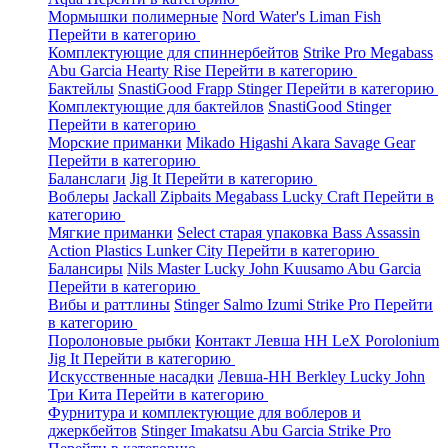
Мормышки полимерные
Nord Water's
Liman Fish
Перейти в категорию
Комплектующие для спиннербейтов
Strike Pro
Megabass
Abu Garcia
Hearty Rise
Перейти в категорию
Бактейлы
SnastiGood
Frapp
Stinger
Перейти в категорию
Комплектующие для бактейлов
SnastiGood
Stinger
Перейти в категорию
Морские приманки
Mikado
Higashi
Akara
Savage Gear
Перейти в категорию
Баланслаги
Jig It
Перейти в категорию
Воблеры
Jackall
Zipbaits
Megabass
Lucky Craft
Перейти в
категорию
Мягкие приманки
Select старая упаковка
Bass Assassin
Action Plastics
Lunker City
Перейти в категорию
Балансиры
Nils Master
Lucky John
Kuusamo
Abu Garcia
Перейти в категорию
Вибы и раттлины
Stinger
Salmo
Izumi
Strike Pro
Перейти
в категорию
Поролоновые рыбки
Контакт
Левша НН
LeX Porolonium
Jig It
Перейти в категорию
Искусственные насадки
Левша-НН
Berkley
Lucky John
Три Кита
Перейти в категорию
Фурнитура и комплектующие для воблеров и
джеркбейтов
Stinger
Imakatsu
Abu Garcia
Strike Pro