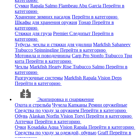
категорию
Сумки
Rapala
Salmo
Flambeau
Abu Garcia
Перейти в
категорию
Хранение зимних насадок
Перейти в категорию
Шкафы для хранения оружия
Тонар
Перейти в
категорию
Стяжки для груза
Premier
Следопыт
Перейти в
категорию
Тубусы, чехлы и стяжки для удилищ
Markfish
Sabaneev
Trabucco
Spinningline
Перейти в категорию
Мотовила и поводочницы
Carp Pro
Stonfo
Trabucco
Три
кита
Перейти в категорию
Чехлы
Markfish
Hearty Rise
Trabucco
Salmo
Перейти в
категорию
Разгрузочные системы
Markfish
Rapala
Vision
Deps
Перейти в категорию
Экипировка и снаряжение
Охота и стрельба
Чучела
Капканы
Ремни оружейные
Средства по уходу за оружием
Перейти в категорию
Обувь
Alaskan
Norfin
Vision
Torvi
Перейти в категорию
Аптечки
Перейти в категорию
Очки
Kosadaka
Aqua
Vision
Rapala
Перейти в категорию
Средства по уходу за одеждой, обувью
Graff
Перейти в