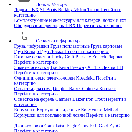
Лодки, Моторы
Лодки ПВХ
SL Boats
Berkley
Vision
Тонар
Перейти в
категорию
Комплектующие и аксессуары для катеров, лодок и яхт
Оборудование для лодок ПВХ
Перейти в категорию
Оснастка и фурнитура
Груза, чебурашки
Груза поплавочные
Груза карповые
Груз Кольцо
Груз Ложка
Перейти в категорию
Готовые оснастки
Lucky Craft
Bassday
Zettech
Flagman
Перейти в категорию
Зимние оснастки
Три Кита
Freeway
A-Elita
Левша НН
Перейти в категорию
Флиппинговые джиг-головки
Kosadaka
Перейти в
категорию
Оснастка для сома
Delphin
Balzer
Chimera
Контакт
Перейти в категорию
Оснастка на форель
Chimera
Balzer
Iron Trout
Перейти в
категорию
Кормушки
Кормушки фидерные
Кормушки Method
Кормушки для поплавочной ловли
Перейти в категорию
Джиг-головки
Gamakatsu
Eagle Claw
Fish Gold
ZyuGi
Перейти в категорию