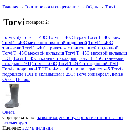
Главная
→
Экипировка и снаряжение
→
Обувь
→
Torvi
Torvi
(товаров: 2)
Torvi City
Torvi T -40С
Torvi T -40С Буран
Torvi T -40С мех
Torvi T -40С мех с шипованной подошвой
Torvi T -40С
трикотаж
Torvi T -40С трикотаж с шипованной подошвой
Torvi T -45С меховой вкладыш
Torvi T -45С меховой вкладыш
ТЭП
Torvi T -45С тканевый вкладыш
Torvi T -45С тканевый
вкладыш ТЭП
Torvi T -60С
Torvi T -60С с подошвой ТЭП
Torvi с подошвой ТЭП и 4-х слойным вкладышем -45
Torvi с
подошвой ТЭП и вкладышем (-25С)
Torvi Универсал
Лиман
Онега
Печора
Онега
Сортировать по:
названию
цене
популярности
спиннинглайн
рекомендует
Наличие:
все
/
в наличии