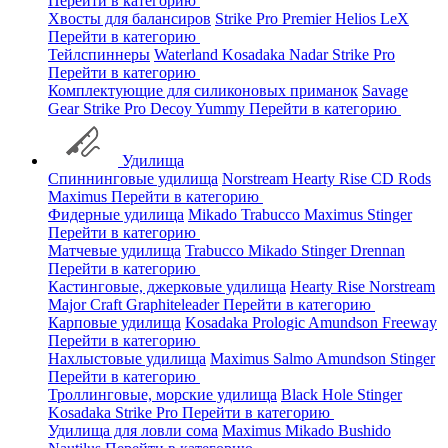
Перейти в категорию
Хвосты для балансиров
Strike Pro
Premier
Helios
LeX
Перейти в категорию
Тейлспиннеры
Waterland
Kosadaka
Nadar
Strike Pro
Перейти в категорию
Комплектующие для силиконовых приманок
Savage
Gear
Strike Pro
Decoy
Yummy
Перейти в категорию
Удилища
Спиннинговые удилища
Norstream
Hearty Rise
CD Rods
Maximus
Перейти в категорию
Фидерные удилища
Mikado
Trabucco
Maximus
Stinger
Перейти в категорию
Матчевые удилища
Trabucco
Mikado
Stinger
Drennan
Перейти в категорию
Кастинговые, джерковые удилища
Hearty Rise
Norstream
Major Craft
Graphiteleader
Перейти в категорию
Карповые удилища
Kosadaka
Prologic
Amundson
Freeway
Перейти в категорию
Нахлыстовые удилища
Maximus
Salmo
Amundson
Stinger
Перейти в категорию
Троллинговые, морские удилища
Black Hole
Stinger
Kosadaka
Strike Pro
Перейти в категорию
Удилища для ловли сома
Maximus
Mikado
Bushido