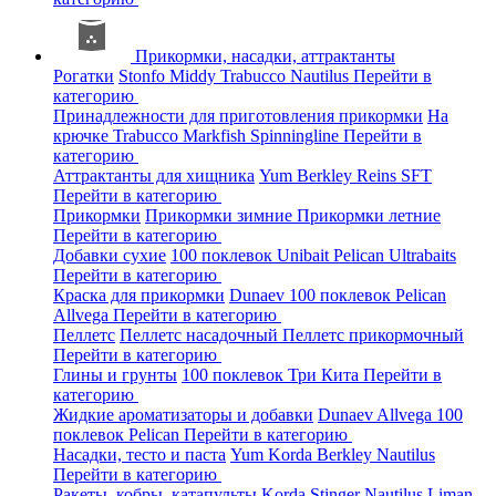
Прикормки, насадки, аттрактанты
Рогатки
Stonfo
Middy
Trabucco
Nautilus
Перейти в
категорию
Принадлежности для приготовления прикормки
На
крючке
Trabucco
Markfish
Spinningline
Перейти в
категорию
Аттрактанты для хищника
Yum
Berkley
Reins
SFT
Перейти в категорию
Прикормки
Прикормки зимние
Прикормки летние
Перейти в категорию
Добавки сухие
100 поклевок
Unibait
Pelican
Ultrabaits
Перейти в категорию
Краска для прикормки
Dunaev
100 поклевок
Pelican
Allvega
Перейти в категорию
Пеллетс
Пеллетс насадочный
Пеллетс прикормочный
Перейти в категорию
Глины и грунты
100 поклевок
Три Кита
Перейти в
категорию
Жидкие ароматизаторы и добавки
Dunaev
Allvega
100
поклевок
Pelican
Перейти в категорию
Насадки, тесто и паста
Yum
Korda
Berkley
Nautilus
Перейти в категорию
Ракеты, кобры, катапульты
Korda
Stinger
Nautilus
Liman