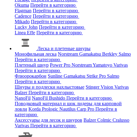
Okuma
Перейти в категорию
Flagman
Перейти в категорию
Cadence
Перейти в категорию
Mikado
Перейти в категорию
Lucky John
Перейти в категорию
Linea Effe
Перейти в категорию
Леска и плетеные шнуры
Монофильная леска
Norstream
Gamakatsu
Berkley
Salmo
Перейти в категорию
Плетеный шнур
Power Pro
Norstream
Yamatoyo
Varivas
Перейти в категорию
Флюорокарбон
Sunline
Gamakatsu
Strike Pro
Salmo
Перейти в категорию
Шнуры и подлески нахлыстовые
Stinger
Vision
Varivas
Balzer
Перейти в категорию
NanoFil
NanoFil
Bushido
Перейти в категорию
Поводковый материал и шок лидеры для карповой
ловли
Korda
Prologic
Nautilus
Carp Pro
Перейти в
категорию
Аксессуары для лесок и шнуров
Balzer
Colmic
Cralusso
Varivas
Перейти в категорию