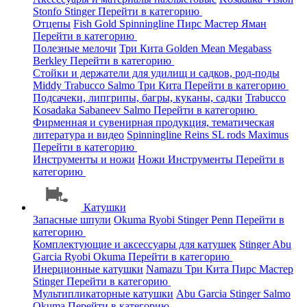
Stonfo
Stinger
Перейти в категорию
Отцепы
Fish Gold
Spinningline
Пирс Мастер
Яман
Перейти в категорию
Полезные мелочи
Три Кита
Golden Mean
Megabass
Berkley
Перейти в категорию
Стойки и держатели для удилищ и садков, род-поды
Middy
Trabucco
Salmo
Три Кита
Перейти в категорию
Подсачеки, липгрипы, багры, куканы, садки
Trabucco
Kosadaka
Sabaneev
Salmo
Перейти в категорию
Фирменная и сувенирная продукция, тематическая
литература и видео
Spinningline
Reins
SL rods
Maximus
Перейти в категорию
Инструменты и ножи
Ножи
Инструменты
Перейти в
категорию
Катушки
Запасные шпули
Okuma
Ryobi
Stinger
Penn
Перейти в
категорию
Комплектующие и аксессуары для катушек
Stinger
Abu
Garcia
Ryobi
Okuma
Перейти в категорию
Инерционные катушки
Namazu
Три Кита
Пирс Мастер
Stinger
Перейти в категорию
Мультипликаторные катушки
Abu Garcia
Stinger
Salmo
Okuma
Перейти в категорию