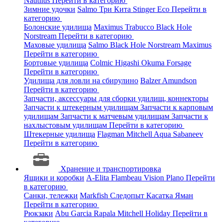
Nautilus
Перейти в категорию
Зимние удочки
Salmo
Три Кита
Stinger
Eco
Перейти в
категорию
Болонские удилища
Maximus
Trabucco
Black Hole
Norstream
Перейти в категорию
Маховые удилища
Salmo
Black Hole
Norstream
Maximus
Перейти в категорию
Бортовые удилища
Colmic
Higashi
Okuma
Forsage
Перейти в категорию
Удилища для ловли на сбирулино
Balzer
Amundson
Перейти в категорию
Запчасти, аксессуары для сборки удилищ, коннекторы
Запчасти к штекерным удилищам
Запчасти к карповым
удилищам
Запчасти к матчевым удилищам
Запчасти к
нахлыстовым удилищам
Перейти в категорию
Штекерные удилища
Flagman
Mitchell
Aqua
Sabaneev
Перейти в категорию
Хранение и транспортировка
Ящики и коробки
A-Elita
Flambeau
Vision
Plano
Перейти
в категорию
Санки, тележки
Markfish
Следопыт
Касатка
Яман
Перейти в категорию
Рюкзаки
Abu Garcia
Rapala
Mitchell
Holiday
Перейти в