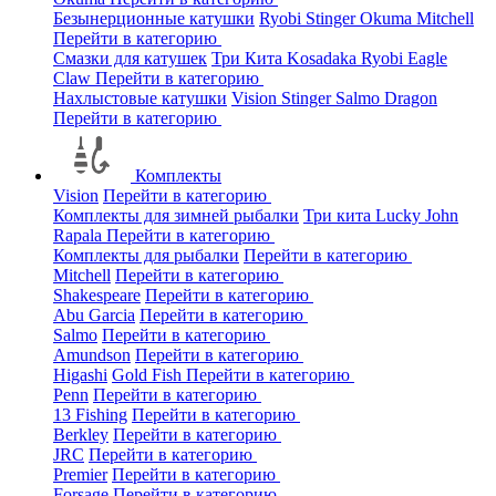
Безынерционные катушки
Ryobi
Stinger
Okuma
Mitchell
Перейти в категорию
Смазки для катушек
Три Кита
Kosadaka
Ryobi
Eagle
Claw
Перейти в категорию
Нахлыстовые катушки
Vision
Stinger
Salmo
Dragon
Перейти в категорию
Комплекты
Vision
Перейти в категорию
Комплекты для зимней рыбалки
Три кита
Lucky John
Rapala
Перейти в категорию
Комплекты для рыбалки
Перейти в категорию
Mitchell
Перейти в категорию
Shakespeare
Перейти в категорию
Abu Garcia
Перейти в категорию
Salmo
Перейти в категорию
Amundson
Перейти в категорию
Higashi
Gold Fish
Перейти в категорию
Penn
Перейти в категорию
13 Fishing
Перейти в категорию
Berkley
Перейти в категорию
JRC
Перейти в категорию
Premier
Перейти в категорию
Forsage
Перейти в категорию