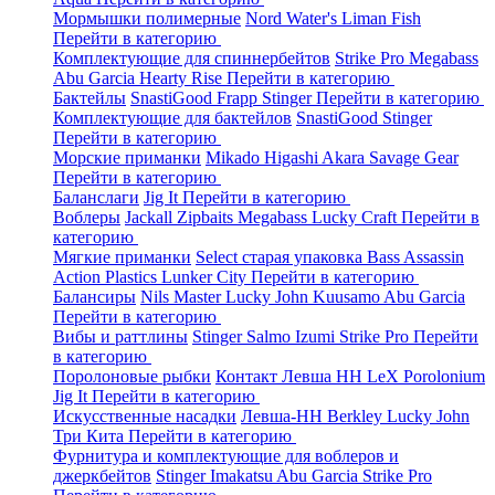
Мормышки полимерные
Nord Water's
Liman Fish
Перейти в категорию
Комплектующие для спиннербейтов
Strike Pro
Megabass
Abu Garcia
Hearty Rise
Перейти в категорию
Бактейлы
SnastiGood
Frapp
Stinger
Перейти в категорию
Комплектующие для бактейлов
SnastiGood
Stinger
Перейти в категорию
Морские приманки
Mikado
Higashi
Akara
Savage Gear
Перейти в категорию
Баланслаги
Jig It
Перейти в категорию
Воблеры
Jackall
Zipbaits
Megabass
Lucky Craft
Перейти в
категорию
Мягкие приманки
Select старая упаковка
Bass Assassin
Action Plastics
Lunker City
Перейти в категорию
Балансиры
Nils Master
Lucky John
Kuusamo
Abu Garcia
Перейти в категорию
Вибы и раттлины
Stinger
Salmo
Izumi
Strike Pro
Перейти
в категорию
Поролоновые рыбки
Контакт
Левша НН
LeX Porolonium
Jig It
Перейти в категорию
Искусственные насадки
Левша-НН
Berkley
Lucky John
Три Кита
Перейти в категорию
Фурнитура и комплектующие для воблеров и
джеркбейтов
Stinger
Imakatsu
Abu Garcia
Strike Pro