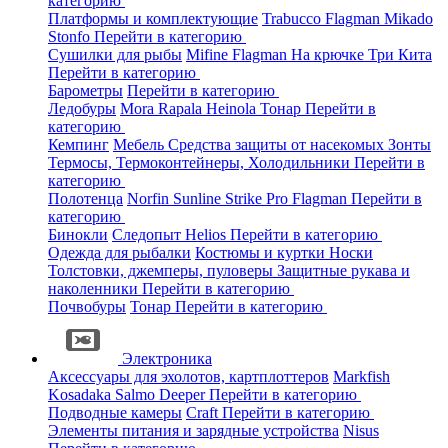
категорию
Платформы и комплектующие
Trabucco
Flagman
Mikado
Stonfo
Перейти в категорию
Сушилки для рыбы
Mifine
Flagman
На крючке
Три Кита
Перейти в категорию
Барометры
Перейти в категорию
Ледобуры
Mora
Rapala
Heinola
Тонар
Перейти в
категорию
Кемпинг
Мебель
Средства защиты от насекомых
Зонты
Термосы, Термоконтейнеры, Холодильники
Перейти в
категорию
Полотенца
Norfin
Sunline
Strike Pro
Flagman
Перейти в
категорию
Бинокли
Следопыт
Helios
Перейти в категорию
Одежда для рыбалки
Костюмы и куртки
Носки
Толстовки, джемперы, пуловеры
Защитные рукава и
наколенники
Перейти в категорию
Почвобуры
Тонар
Перейти в категорию
Электроника
Аксессуары для эхолотов, картплоттеров
Markfish
Kosadaka
Salmo
Deeper
Перейти в категорию
Подводные камеры
Craft
Перейти в категорию
Элементы питания и зарядные устройства
Nisus