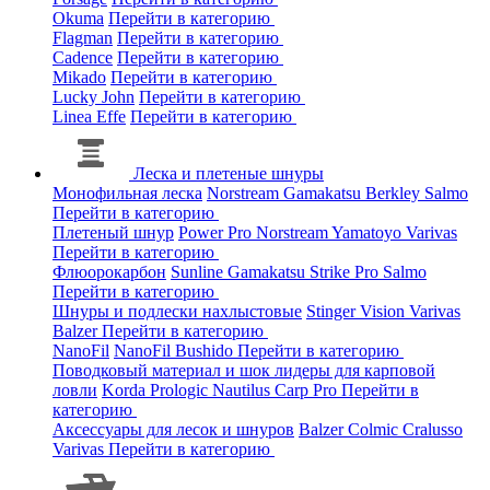
Okuma
Перейти в категорию
Flagman
Перейти в категорию
Cadence
Перейти в категорию
Mikado
Перейти в категорию
Lucky John
Перейти в категорию
Linea Effe
Перейти в категорию
Леска и плетеные шнуры
Монофильная леска
Norstream
Gamakatsu
Berkley
Salmo
Перейти в категорию
Плетеный шнур
Power Pro
Norstream
Yamatoyo
Varivas
Перейти в категорию
Флюорокарбон
Sunline
Gamakatsu
Strike Pro
Salmo
Перейти в категорию
Шнуры и подлески нахлыстовые
Stinger
Vision
Varivas
Balzer
Перейти в категорию
NanoFil
NanoFil
Bushido
Перейти в категорию
Поводковый материал и шок лидеры для карповой
ловли
Korda
Prologic
Nautilus
Carp Pro
Перейти в
категорию
Аксессуары для лесок и шнуров
Balzer
Colmic
Cralusso
Varivas
Перейти в категорию