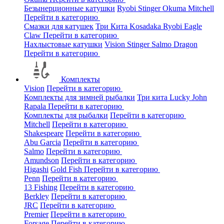
Безынерционные катушки
Ryobi
Stinger
Okuma
Mitchell
Перейти в категорию
Смазки для катушек
Три Кита
Kosadaka
Ryobi
Eagle
Claw
Перейти в категорию
Нахлыстовые катушки
Vision
Stinger
Salmo
Dragon
Перейти в категорию
Комплекты
Vision
Перейти в категорию
Комплекты для зимней рыбалки
Три кита
Lucky John
Rapala
Перейти в категорию
Комплекты для рыбалки
Перейти в категорию
Mitchell
Перейти в категорию
Shakespeare
Перейти в категорию
Abu Garcia
Перейти в категорию
Salmo
Перейти в категорию
Amundson
Перейти в категорию
Higashi
Gold Fish
Перейти в категорию
Penn
Перейти в категорию
13 Fishing
Перейти в категорию
Berkley
Перейти в категорию
JRC
Перейти в категорию
Premier
Перейти в категорию
Forsage
Перейти в категорию