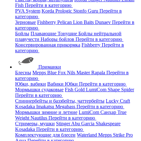
Fish
Перейти в категорию
PVA System
Korda
Prologic
Stonfo
Guru
Перейти в
категорию
Зерновые
Fishberry
Pelican
Lion Baits
Dunaev
Перейти в
категорию
Бойлы
Плавающие
Тонущие
Бойлы нейтральной
плавучести
Наборы бойлов
Перейти в категорию
Консервированная прикормка
Fishberry
Перейти в
категорию
Приманки
Блесны
Mepps
Blue Fox
Nils Master
Rapala
Перейти в
категорию
Юбки, вабики
Вабики
Юбки
Перейти в категорию
Мормышки судаковые
Fish Gold
LumiCom
Shape
Spider
Перейти в категорию
Спиннербейты и баззбейты, чаттербейты
Lucky Craft
Kosadaka
Imakatsu
Megabass
Перейти в категорию
Мормышки зимние и летние
LumiCom
Санхар
True
Weight
Nautilus
Перейти в категорию
Стримеры, мушки
Stinger
Abu Garcia
Shakespeare
Kosadaka
Перейти в категорию
Комплектующие для блесен
Waterland
Mepps
Strike Pro
Aqua
Перейти в категорию