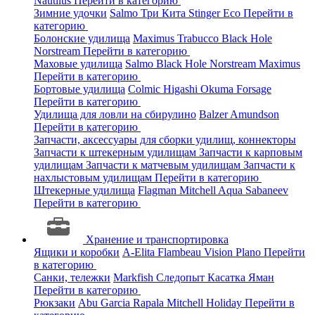
Nautilus
Перейти в категорию
Зимние удочки
Salmo
Три Кита
Stinger
Eco
Перейти в
категорию
Болонские удилища
Maximus
Trabucco
Black Hole
Norstream
Перейти в категорию
Маховые удилища
Salmo
Black Hole
Norstream
Maximus
Перейти в категорию
Бортовые удилища
Colmic
Higashi
Okuma
Forsage
Перейти в категорию
Удилища для ловли на сбирулино
Balzer
Amundson
Перейти в категорию
Запчасти, аксессуары для сборки удилищ, коннекторы
Запчасти к штекерным удилищам
Запчасти к карповым
удилищам
Запчасти к матчевым удилищам
Запчасти к
нахлыстовым удилищам
Перейти в категорию
Штекерные удилища
Flagman
Mitchell
Aqua
Sabaneev
Перейти в категорию
Хранение и транспортировка
Ящики и коробки
A-Elita
Flambeau
Vision
Plano
Перейти
в категорию
Санки, тележки
Markfish
Следопыт
Касатка
Яман
Перейти в категорию
Рюкзаки
Abu Garcia
Rapala
Mitchell
Holiday
Перейти в