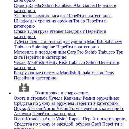
категорию
Сумки
Rapala
Salmo
Flambeau
Abu Garcia
Перейти в
категорию
Хранение зимних насадок
Перейти в категорию
Шкафы для хранения оружия
Тонар
Перейти в
категорию
Стяжки для груза
Premier
Следопыт
Перейти в
категорию
Тубусы, чехлы и стяжки для удилищ
Markfish
Sabaneev
Trabucco
Spinningline
Перейти в категорию
Мотовила и поводочницы
Carp Pro
Stonfo
Trabucco
Три
кита
Перейти в категорию
Чехлы
Markfish
Hearty Rise
Trabucco
Salmo
Перейти в
категорию
Разгрузочные системы
Markfish
Rapala
Vision
Deps
Перейти в категорию
Экипировка и снаряжение
Охота и стрельба
Чучела
Капканы
Ремни оружейные
Средства по уходу за оружием
Перейти в категорию
Обувь
Alaskan
Norfin
Vision
Torvi
Перейти в категорию
Аптечки
Перейти в категорию
Очки
Kosadaka
Aqua
Vision
Rapala
Перейти в категорию
Средства по уходу за одеждой, обувью
Graff
Перейти в