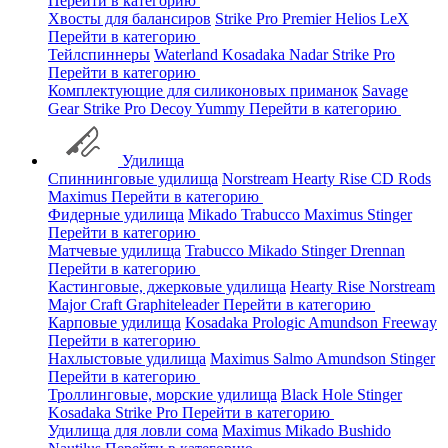
Перейти в категорию
Хвосты для балансиров
Strike Pro
Premier
Helios
LeX
Перейти в категорию
Тейлспиннеры
Waterland
Kosadaka
Nadar
Strike Pro
Перейти в категорию
Комплектующие для силиконовых приманок
Savage
Gear
Strike Pro
Decoy
Yummy
Перейти в категорию
Удилища
Спиннинговые удилища
Norstream
Hearty Rise
CD Rods
Maximus
Перейти в категорию
Фидерные удилища
Mikado
Trabucco
Maximus
Stinger
Перейти в категорию
Матчевые удилища
Trabucco
Mikado
Stinger
Drennan
Перейти в категорию
Кастинговые, джерковые удилища
Hearty Rise
Norstream
Major Craft
Graphiteleader
Перейти в категорию
Карповые удилища
Kosadaka
Prologic
Amundson
Freeway
Перейти в категорию
Нахлыстовые удилища
Maximus
Salmo
Amundson
Stinger
Перейти в категорию
Троллинговые, морские удилища
Black Hole
Stinger
Kosadaka
Strike Pro
Перейти в категорию
Удилища для ловли сома
Maximus
Mikado
Bushido