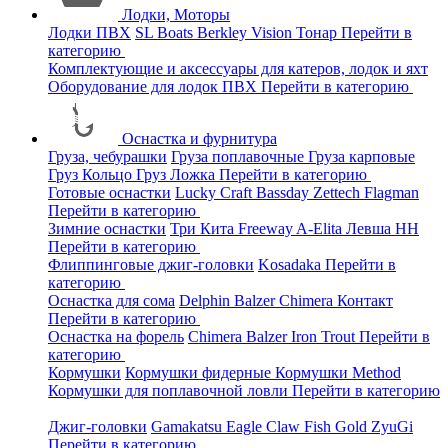
Лодки, Моторы
Лодки ПВХ
SL Boats
Berkley
Vision
Тонар
Перейти в
категорию
Комплектующие и аксессуары для катеров, лодок и яхт
Оборудование для лодок ПВХ
Перейти в категорию
Оснастка и фурнитура
Груза, чебурашки
Груза поплавочные
Груза карповые
Груз Кольцо
Груз Ложка
Перейти в категорию
Готовые оснастки
Lucky Craft
Bassday
Zettech
Flagman
Перейти в категорию
Зимние оснастки
Три Кита
Freeway
A-Elita
Левша НН
Перейти в категорию
Флиппинговые джиг-головки
Kosadaka
Перейти в
категорию
Оснастка для сома
Delphin
Balzer
Chimera
Контакт
Перейти в категорию
Оснастка на форель
Chimera
Balzer
Iron Trout
Перейти в
категорию
Кормушки
Кормушки фидерные
Кормушки Method
Кормушки для поплавочной ловли
Перейти в категорию
Джиг-головки
Gamakatsu
Eagle Claw
Fish Gold
ZyuGi
Перейти в категорию