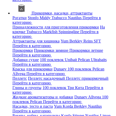
Прикормки, насадки, аттрактанты
Рогатки
Stonfo
Middy
Trabucco
Nautilus
Перейти в
категорию
Принадлежности для приготовления прикормки
На
крючке
Trabucco
Markfish
Spinningline
Перейти в
категорию
Аттрактанты для хищника
Yum
Berkley
Reins
SFT
Перейти в категорию
Прикормки
Прикормки зимние
Прикормки летние
Перейти в категорию
Добавки сухие
100 поклевок
Unibait
Pelican
Ultrabaits
Перейти в категорию
Краска для прикормки
Dunaev
100 поклевок
Pelican
Allvega
Перейти в категорию
Пеллетс
Пеллетс насадочный
Пеллетс прикормочный
Перейти в категорию
Глины и грунты
100 поклевок
Три Кита
Перейти в
категорию
Жидкие ароматизаторы и добавки
Dunaev
Allvega
100
поклевок
Pelican
Перейти в категорию
Насадки, тесто и паста
Yum
Korda
Berkley
Nautilus
Перейти в категорию
Ракеты, кобры, катапульты
Korda
Stinger
Nautilus
Liman