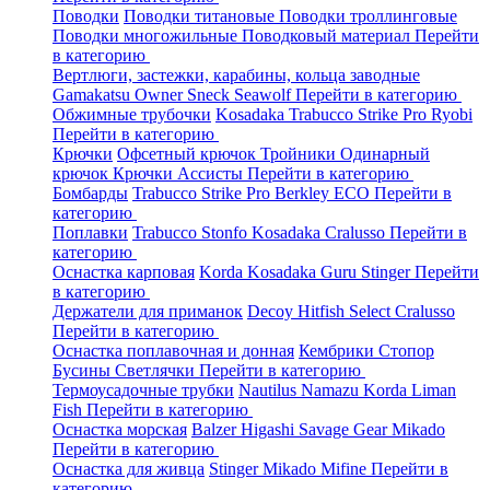
Поводки
Поводки титановые
Поводки троллинговые
Поводки многожильные
Поводковый материал
Перейти
в категорию
Вертлюги, застежки, карабины, кольца заводные
Gamakatsu
Owner
Sneck
Seawolf
Перейти в категорию
Обжимные трубочки
Kosadaka
Trabucco
Strike Pro
Ryobi
Перейти в категорию
Крючки
Офсетный крючок
Тройники
Одинарный
крючок
Крючки Ассисты
Перейти в категорию
Бомбарды
Trabucco
Strike Pro
Berkley
ECO
Перейти в
категорию
Поплавки
Trabucco
Stonfo
Kosadaka
Cralusso
Перейти в
категорию
Оснастка карповая
Korda
Kosadaka
Guru
Stinger
Перейти
в категорию
Держатели для приманок
Decoy
Hitfish
Select
Cralusso
Перейти в категорию
Оснастка поплавочная и донная
Кембрики
Стопор
Бусины
Светлячки
Перейти в категорию
Термоусадочные трубки
Nautilus
Namazu
Korda
Liman
Fish
Перейти в категорию
Оснастка морская
Balzer
Higashi
Savage Gear
Mikado
Перейти в категорию
Оснастка для живца
Stinger
Mikado
Mifine
Перейти в
категорию