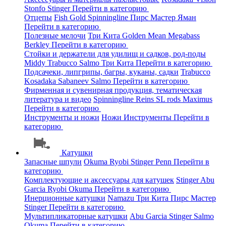
Stonfo
Stinger
Перейти в категорию
Отцепы
Fish Gold
Spinningline
Пирс Мастер
Яман
Перейти в категорию
Полезные мелочи
Три Кита
Golden Mean
Megabass
Berkley
Перейти в категорию
Стойки и держатели для удилищ и садков, род-поды
Middy
Trabucco
Salmo
Три Кита
Перейти в категорию
Подсачеки, липгрипы, багры, куканы, садки
Trabucco
Kosadaka
Sabaneev
Salmo
Перейти в категорию
Фирменная и сувенирная продукция, тематическая
литература и видео
Spinningline
Reins
SL rods
Maximus
Перейти в категорию
Инструменты и ножи
Ножи
Инструменты
Перейти в
категорию
Катушки
Запасные шпули
Okuma
Ryobi
Stinger
Penn
Перейти в
категорию
Комплектующие и аксессуары для катушек
Stinger
Abu
Garcia
Ryobi
Okuma
Перейти в категорию
Инерционные катушки
Namazu
Три Кита
Пирс Мастер
Stinger
Перейти в категорию
Мультипликаторные катушки
Abu Garcia
Stinger
Salmo
Okuma
Перейти в категорию