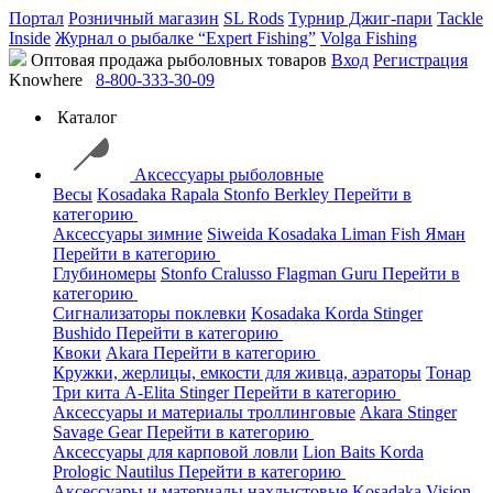
Портал
Розничный магазин
SL Rods
Турнир Джиг-пари
Tackle
Inside
Журнал о рыбалке “Expert Fishing”
Volga Fishing
Оптовая продажа рыболовных товаров
Вход
Регистрация
Knowhere
8-800-333-30-09
Каталог
Аксессуары рыболовные
Весы
Kosadaka
Rapala
Stonfo
Berkley
Перейти в
категорию
Аксессуары зимние
Siweida
Kosadaka
Liman Fish
Яман
Перейти в категорию
Глубиномеры
Stonfo
Cralusso
Flagman
Guru
Перейти в
категорию
Сигнализаторы поклевки
Kosadaka
Korda
Stinger
Bushido
Перейти в категорию
Квоки
Akara
Перейти в категорию
Кружки, жерлицы, емкости для живца, аэраторы
Тонар
Три кита
A-Elita
Stinger
Перейти в категорию
Аксессуары и материалы троллинговые
Akara
Stinger
Savage Gear
Перейти в категорию
Аксессуары для карповой ловли
Lion Baits
Korda
Prologic
Nautilus
Перейти в категорию
Аксессуары и материалы нахлыстовые
Kosadaka
Vision