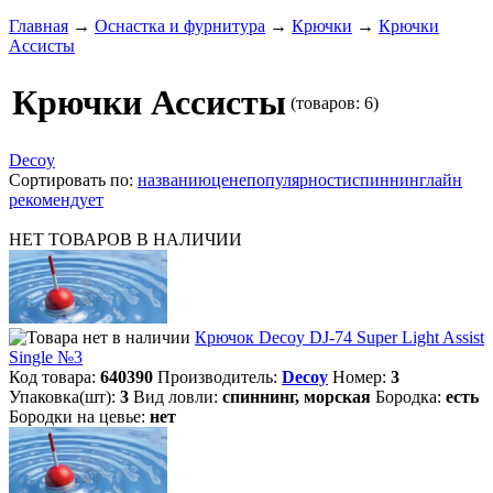
Главная
→
Оснастка и фурнитура
→
Крючки
→
Крючки
Ассисты
Крючки Ассисты
(товаров: 6)
Decoy
Сортировать по:
названию
цене
популярности
спиннинглайн
рекомендует
НЕТ ТОВАРОВ В НАЛИЧИИ
Крючок Decoy DJ-74 Super Light Assist
Single №3
Код товара:
640390
Производитель:
Decoy
Номер:
3
Упаковка(шт):
3
Вид ловли:
спиннинг, морская
Бородка:
есть
Бородки на цевье:
нет