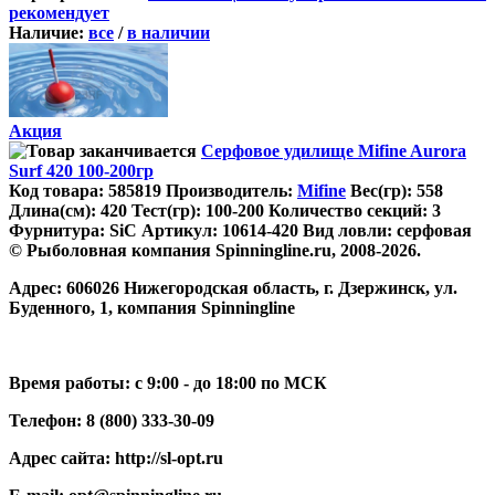
рекомендует
Наличие:
все
/
в наличии
Акция
Серфовое удилище Mifine Aurora
Surf 420 100-200гр
Код товара:
585819
Производитель:
Mifine
Вес(гр):
558
Длина(см):
420
Тест(гр):
100-200
Количество секций:
3
Фурнитура:
SiC
Артикул:
10614-420
Вид ловли:
серфовая
© Рыболовная компания Spinningline.ru, 2008-2026.
Адрес:
606026 Нижегородская область, г. Дзержинск, ул.
Буденного, 1, компания Spinningline
Время работы:
с 9:00 - до 18:00 по МСК
Телефон:
8 (800) 333-30-09
Адрес сайта:
http://sl-opt.ru