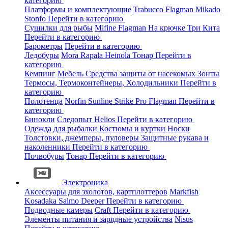
категорию
Платформы и комплектующие
Trabucco
Flagman
Mikado
Stonfo
Перейти в категорию
Сушилки для рыбы
Mifine
Flagman
На крючке
Три Кита
Перейти в категорию
Барометры
Перейти в категорию
Ледобуры
Mora
Rapala
Heinola
Тонар
Перейти в
категорию
Кемпинг
Мебель
Средства защиты от насекомых
Зонты
Термосы, Термоконтейнеры, Холодильники
Перейти в
категорию
Полотенца
Norfin
Sunline
Strike Pro
Flagman
Перейти в
категорию
Бинокли
Следопыт
Helios
Перейти в категорию
Одежда для рыбалки
Костюмы и куртки
Носки
Толстовки, джемперы, пуловеры
Защитные рукава и
наколенники
Перейти в категорию
Почвобуры
Тонар
Перейти в категорию
Электроника
Аксессуары для эхолотов, картплоттеров
Markfish
Kosadaka
Salmo
Deeper
Перейти в категорию
Подводные камеры
Craft
Перейти в категорию
Элементы питания и зарядные устройства
Nisus