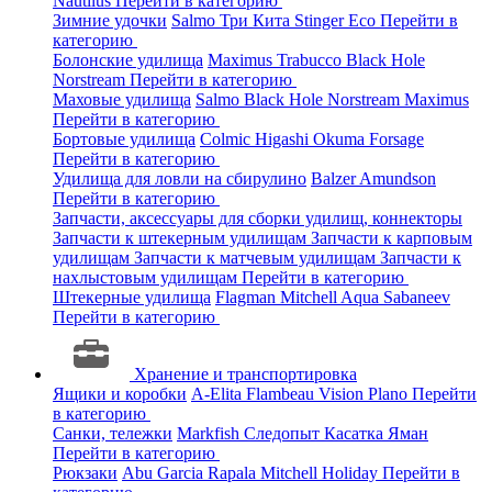
Nautilus
Перейти в категорию
Зимние удочки
Salmo
Три Кита
Stinger
Eco
Перейти в
категорию
Болонские удилища
Maximus
Trabucco
Black Hole
Norstream
Перейти в категорию
Маховые удилища
Salmo
Black Hole
Norstream
Maximus
Перейти в категорию
Бортовые удилища
Colmic
Higashi
Okuma
Forsage
Перейти в категорию
Удилища для ловли на сбирулино
Balzer
Amundson
Перейти в категорию
Запчасти, аксессуары для сборки удилищ, коннекторы
Запчасти к штекерным удилищам
Запчасти к карповым
удилищам
Запчасти к матчевым удилищам
Запчасти к
нахлыстовым удилищам
Перейти в категорию
Штекерные удилища
Flagman
Mitchell
Aqua
Sabaneev
Перейти в категорию
Хранение и транспортировка
Ящики и коробки
A-Elita
Flambeau
Vision
Plano
Перейти
в категорию
Санки, тележки
Markfish
Следопыт
Касатка
Яман
Перейти в категорию
Рюкзаки
Abu Garcia
Rapala
Mitchell
Holiday
Перейти в