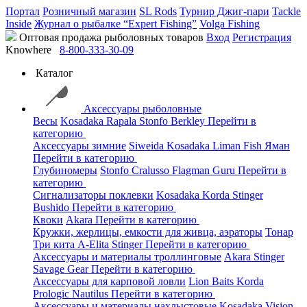
Портал
Розничный магазин
SL Rods
Турнир Джиг-пари
Tackle
Inside
Журнал о рыбалке “Expert Fishing”
Volga Fishing
Оптовая продажа рыболовных товаров
Вход
Регистрация
Knowhere
8-800-333-30-09
Каталог
Аксессуары рыболовные
Весы
Kosadaka
Rapala
Stonfo
Berkley
Перейти в
категорию
Аксессуары зимние
Siweida
Kosadaka
Liman Fish
Яман
Перейти в категорию
Глубиномеры
Stonfo
Cralusso
Flagman
Guru
Перейти в
категорию
Сигнализаторы поклевки
Kosadaka
Korda
Stinger
Bushido
Перейти в категорию
Квоки
Akara
Перейти в категорию
Кружки, жерлицы, емкости для живца, аэраторы
Тонар
Три кита
A-Elita
Stinger
Перейти в категорию
Аксессуары и материалы троллинговые
Akara
Stinger
Savage Gear
Перейти в категорию
Аксессуары для карповой ловли
Lion Baits
Korda
Prologic
Nautilus
Перейти в категорию
Аксессуары и материалы нахлыстовые
Kosadaka
Vision