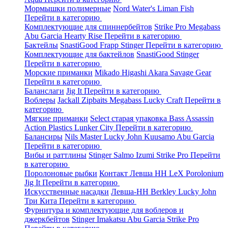
Мормышки полимерные
Nord Water's
Liman Fish
Перейти в категорию
Комплектующие для спиннербейтов
Strike Pro
Megabass
Abu Garcia
Hearty Rise
Перейти в категорию
Бактейлы
SnastiGood
Frapp
Stinger
Перейти в категорию
Комплектующие для бактейлов
SnastiGood
Stinger
Перейти в категорию
Морские приманки
Mikado
Higashi
Akara
Savage Gear
Перейти в категорию
Баланслаги
Jig It
Перейти в категорию
Воблеры
Jackall
Zipbaits
Megabass
Lucky Craft
Перейти в
категорию
Мягкие приманки
Select старая упаковка
Bass Assassin
Action Plastics
Lunker City
Перейти в категорию
Балансиры
Nils Master
Lucky John
Kuusamo
Abu Garcia
Перейти в категорию
Вибы и раттлины
Stinger
Salmo
Izumi
Strike Pro
Перейти
в категорию
Поролоновые рыбки
Контакт
Левша НН
LeX Porolonium
Jig It
Перейти в категорию
Искусственные насадки
Левша-НН
Berkley
Lucky John
Три Кита
Перейти в категорию
Фурнитура и комплектующие для воблеров и
джеркбейтов
Stinger
Imakatsu
Abu Garcia
Strike Pro