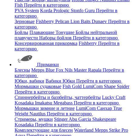
Fish
Перейти в категорию
PVA System
Korda
Prologic
Stonfo
Guru
Перейти в
категорию
Зерновые
Fishberry
Pelican
Lion Baits
Dunaev
Перейти в
категорию
Бойлы
Плавающие
Тонущие
Бойлы нейтральной
плавучести
Наборы бойлов
Перейти в категорию
Консервированная прикормка
Fishberry
Перейти в
категорию
Приманки
Блесны
Mepps
Blue Fox
Nils Master
Rapala
Перейти в
категорию
Юбки, вабики
Вабики
Юбки
Перейти в категорию
Мормышки судаковые
Fish Gold
LumiCom
Shape
Spider
Перейти в категорию
Спиннербейты и баззбейты, чаттербейты
Lucky Craft
Kosadaka
Imakatsu
Megabass
Перейти в категорию
Мормышки зимние и летние
LumiCom
Санхар
True
Weight
Nautilus
Перейти в категорию
Стримеры, мушки
Stinger
Abu Garcia
Shakespeare
Kosadaka
Перейти в категорию
Комплектующие для блесен
Waterland
Mepps
Strike Pro
Aqua
Перейти в категорию