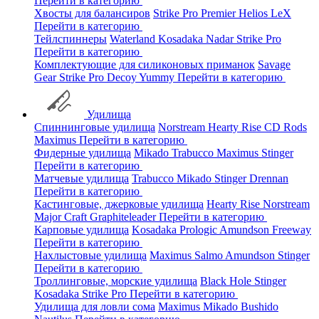
Перейти в категорию
Хвосты для балансиров
Strike Pro
Premier
Helios
LeX
Перейти в категорию
Тейлспиннеры
Waterland
Kosadaka
Nadar
Strike Pro
Перейти в категорию
Комплектующие для силиконовых приманок
Savage
Gear
Strike Pro
Decoy
Yummy
Перейти в категорию
Удилища
Спиннинговые удилища
Norstream
Hearty Rise
CD Rods
Maximus
Перейти в категорию
Фидерные удилища
Mikado
Trabucco
Maximus
Stinger
Перейти в категорию
Матчевые удилища
Trabucco
Mikado
Stinger
Drennan
Перейти в категорию
Кастинговые, джерковые удилища
Hearty Rise
Norstream
Major Craft
Graphiteleader
Перейти в категорию
Карповые удилища
Kosadaka
Prologic
Amundson
Freeway
Перейти в категорию
Нахлыстовые удилища
Maximus
Salmo
Amundson
Stinger
Перейти в категорию
Троллинговые, морские удилища
Black Hole
Stinger
Kosadaka
Strike Pro
Перейти в категорию
Удилища для ловли сома
Maximus
Mikado
Bushido