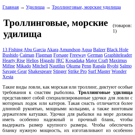
Главная
→
Удилища
→
Троллинговые, морские удилища
Троллинговые, морские
(товаров:
1)
удилища
13 Fishing
Abu Garcia
Akara
Amundson
Aqua
Balzer
Black Hole
Bushido
Caiman
Flagman
Forsage
Freeway
German
Graphiteleader
Hearty Rise
Helios
Higashi
JRC
Kosadaka
Major Craft
Maximus
Mifine
Mikado
Mitchell
Nautilus
Okuma
Penn
Rapala
Ryobi
Salmo
Savage Gear
Shakespeare
Stinger
Strike Pro
Surf Master
Wonder
Xesta
Такие виды ловли, как морская или троллинг, диктуют особые
требования к снастям рыболова.
Троллинговые удилища
представляют собой специализированные удочки для ловли с
моторных лодок или катеров. Такая снасть отличается более
длинной рукоятью, мощными кольцами, а также винтовым
держателем катушки. Удочки для рыбалки на море должны
иметь особенно надежный и прочный бланк, чтобы
выдержать размер крупного размера. Чтобы обеспечить
бланку нужную мощность, их изготавливают из особенно