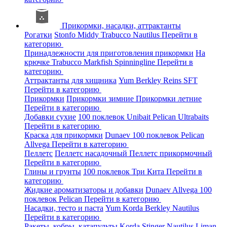
Прикормки, насадки, аттрактанты
Рогатки
Stonfo
Middy
Trabucco
Nautilus
Перейти в
категорию
Принадлежности для приготовления прикормки
На
крючке
Trabucco
Markfish
Spinningline
Перейти в
категорию
Аттрактанты для хищника
Yum
Berkley
Reins
SFT
Перейти в категорию
Прикормки
Прикормки зимние
Прикормки летние
Перейти в категорию
Добавки сухие
100 поклевок
Unibait
Pelican
Ultrabaits
Перейти в категорию
Краска для прикормки
Dunaev
100 поклевок
Pelican
Allvega
Перейти в категорию
Пеллетс
Пеллетс насадочный
Пеллетс прикормочный
Перейти в категорию
Глины и грунты
100 поклевок
Три Кита
Перейти в
категорию
Жидкие ароматизаторы и добавки
Dunaev
Allvega
100
поклевок
Pelican
Перейти в категорию
Насадки, тесто и паста
Yum
Korda
Berkley
Nautilus
Перейти в категорию
Ракеты, кобры, катапульты
Korda
Stinger
Nautilus
Liman