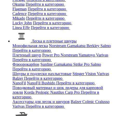
Okuma
Перейти в категорию
Flagman
Перейти в категорию
Cadence
Перейти в категорию
Mikado
Перейти в категорию
Lucky John
Перейти в категорию
Linea Effe
Перейти в категорию
Леска и плетеные шнуры
Монофильная леска
Norstream
Gamakatsu
Berkley
Salmo
Перейти в категорию
Плетеный шнур
Power Pro
Norstream
Yamatoyo
Varivas
Перейти в категорию
Флюорокарбон
Sunline
Gamakatsu
Strike Pro
Salmo
Перейти в категорию
Шнуры и подлески нахлыстовые
Stinger
Vision
Varivas
Balzer
Перейти в категорию
NanoFil
NanoFil
Bushido
Перейти в категорию
Поводковый материал и шок лидеры для карповой
ловли
Korda
Prologic
Nautilus
Carp Pro
Перейти в
категорию
Аксессуары для лесок и шнуров
Balzer
Colmic
Cralusso
Varivas
Перейти в категорию