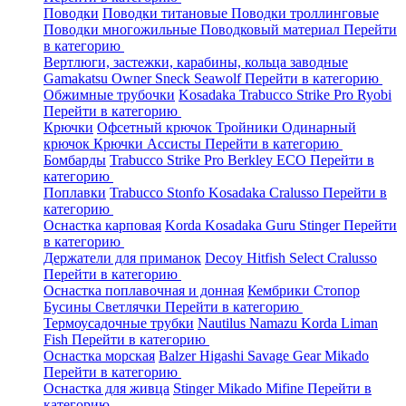
Поводки
Поводки титановые
Поводки троллинговые
Поводки многожильные
Поводковый материал
Перейти
в категорию
Вертлюги, застежки, карабины, кольца заводные
Gamakatsu
Owner
Sneck
Seawolf
Перейти в категорию
Обжимные трубочки
Kosadaka
Trabucco
Strike Pro
Ryobi
Перейти в категорию
Крючки
Офсетный крючок
Тройники
Одинарный
крючок
Крючки Ассисты
Перейти в категорию
Бомбарды
Trabucco
Strike Pro
Berkley
ECO
Перейти в
категорию
Поплавки
Trabucco
Stonfo
Kosadaka
Cralusso
Перейти в
категорию
Оснастка карповая
Korda
Kosadaka
Guru
Stinger
Перейти
в категорию
Держатели для приманок
Decoy
Hitfish
Select
Cralusso
Перейти в категорию
Оснастка поплавочная и донная
Кембрики
Стопор
Бусины
Светлячки
Перейти в категорию
Термоусадочные трубки
Nautilus
Namazu
Korda
Liman
Fish
Перейти в категорию
Оснастка морская
Balzer
Higashi
Savage Gear
Mikado
Перейти в категорию
Оснастка для живца
Stinger
Mikado
Mifine
Перейти в
категорию