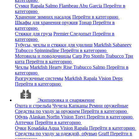
категорию
Сумки
Rapala
Salmo
Flambeau
Abu Garcia
Перейти в
категорию
Хранение зимних насадок
Перейти в категорию
Шкафы для хранения оружия
Тонар
Перейти в
категорию
Стяжки для груза
Premier
Следопыт
Перейти в
категорию
Тубусы, чехлы и стяжки для удилищ
Markfish
Sabaneev
Trabucco
Spinningline
Перейти в категорию
Мотовила и поводочницы
Carp Pro
Stonfo
Trabucco
Три
кита
Перейти в категорию
Чехлы
Markfish
Hearty Rise
Trabucco
Salmo
Перейти в
категорию
Разгрузочные системы
Markfish
Rapala
Vision
Deps
Перейти в категорию
Экипировка и снаряжение
Охота и стрельба
Чучела
Капканы
Ремни оружейные
Средства по уходу за оружием
Перейти в категорию
Обувь
Alaskan
Norfin
Vision
Torvi
Перейти в категорию
Аптечки
Перейти в категорию
Очки
Kosadaka
Aqua
Vision
Rapala
Перейти в категорию
Средства по уходу за одеждой, обувью
Graff
Перейти в