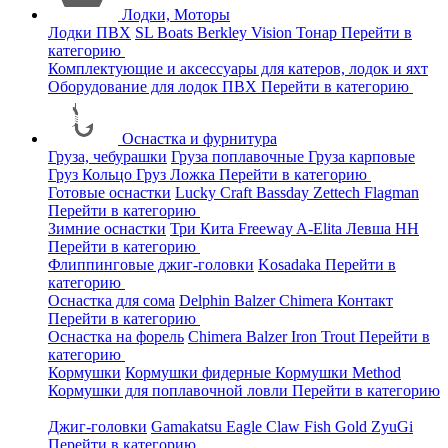
Лодки, Моторы
Лодки ПВХ
SL Boats
Berkley
Vision
Тонар
Перейти в
категорию
Комплектующие и аксессуары для катеров, лодок и яхт
Оборудование для лодок ПВХ
Перейти в категорию
Оснастка и фурнитура
Груза, чебурашки
Груза поплавочные
Груза карповые
Груз Кольцо
Груз Ложка
Перейти в категорию
Готовые оснастки
Lucky Craft
Bassday
Zettech
Flagman
Перейти в категорию
Зимние оснастки
Три Кита
Freeway
A-Elita
Левша НН
Перейти в категорию
Флиппинговые джиг-головки
Kosadaka
Перейти в
категорию
Оснастка для сома
Delphin
Balzer
Chimera
Контакт
Перейти в категорию
Оснастка на форель
Chimera
Balzer
Iron Trout
Перейти в
категорию
Кормушки
Кормушки фидерные
Кормушки Method
Кормушки для поплавочной ловли
Перейти в категорию
Джиг-головки
Gamakatsu
Eagle Claw
Fish Gold
ZyuGi
Перейти в категорию