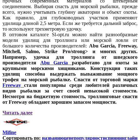
прочных современных материалов со штекерным
соединением. Выбирая снасть для морской рыбалки, прежде
всего, нужно учитывать глубину акватории и объект охоты.
Как правило, для глубоководных участков применяют
удилища длиной 2,5 метра. Если же требуется дальний заброс,
то используют трехметровую удочку.
В оптовом каталоге Sl-opt.ru можно найти разнообразные
модели удилищ для троллинга или морской ловли от
большого количества производителей:
Abu Garcia, Freeway,
Mitchell, Salmo, Strike Pro/strong> и многих других.
Например, удочка для троллинга от шведского
производителя
Abu Garcia
разработано для охоты за
крупными морскими хищниками. Конструкция таких
удилищ способна выдержать вываживание мощного
трофея на морской рыбалке. Снасти от торговой марки
Freeway
стали популярны среди любителей различных
видов рыбалки за счет своей невысокой стоимости.
Несмотря на бюджетную стоимость, троллинговые снасти
от Freeway обладают хорошим запасом мощности.
Читать далее
Mifine
Сортировать по:
названию
цене
популярности
спиннинглайн