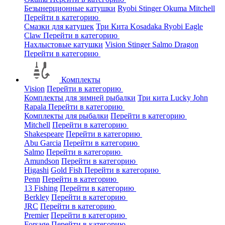
Безынерционные катушки
Ryobi
Stinger
Okuma
Mitchell
Перейти в категорию
Смазки для катушек
Три Кита
Kosadaka
Ryobi
Eagle
Claw
Перейти в категорию
Нахлыстовые катушки
Vision
Stinger
Salmo
Dragon
Перейти в категорию
Комплекты
Vision
Перейти в категорию
Комплекты для зимней рыбалки
Три кита
Lucky John
Rapala
Перейти в категорию
Комплекты для рыбалки
Перейти в категорию
Mitchell
Перейти в категорию
Shakespeare
Перейти в категорию
Abu Garcia
Перейти в категорию
Salmo
Перейти в категорию
Amundson
Перейти в категорию
Higashi
Gold Fish
Перейти в категорию
Penn
Перейти в категорию
13 Fishing
Перейти в категорию
Berkley
Перейти в категорию
JRC
Перейти в категорию
Premier
Перейти в категорию
Forsage
Перейти в категорию