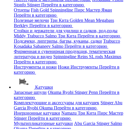
Stonfo
Stinger
Перейти в категорию
Отцепы
Fish Gold
Spinningline
Пирс Мастер
Яман
Перейти в категорию
Полезные мелочи
Три Кита
Golden Mean
Megabass
Berkley
Перейти в категорию
Стойки и держатели для удилищ и садков, род-поды
Middy
Trabucco
Salmo
Три Кита
Перейти в категорию
Подсачеки, липгрипы, багры, куканы, садки
Trabucco
Kosadaka
Sabaneev
Salmo
Перейти в категорию
Фирменная и сувенирная продукция, тематическая
литература и видео
Spinningline
Reins
SL rods
Maximus
Перейти в категорию
Инструменты и ножи
Ножи
Инструменты
Перейти в
категорию
Катушки
Запасные шпули
Okuma
Ryobi
Stinger
Penn
Перейти в
категорию
Комплектующие и аксессуары для катушек
Stinger
Abu
Garcia
Ryobi
Okuma
Перейти в категорию
Инерционные катушки
Namazu
Три Кита
Пирс Мастер
Stinger
Перейти в категорию
Мультипликаторные катушки
Abu Garcia
Stinger
Salmo
Okuma
Перейти в категорию