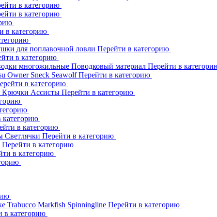
ейти в категорию
ейти в категорию
орию
и в категорию
атегорию
шки для поплавочной ловли
Перейти в категорию
ейти в категорию
одки многожильные
Поводковый материал
Перейти в категор
su
Owner
Sneck
Seawolf
Перейти в категорию
ерейти в категорию
к
Крючки Ассисты
Перейти в категорию
егорию
атегорию
в категорию
ейти в категорию
ны
Светлячки
Перейти в категорию
h
Перейти в категорию
йти в категорию
егорию
рию
ке
Trabucco
Markfish
Spinningline
Перейти в категорию
и в категорию