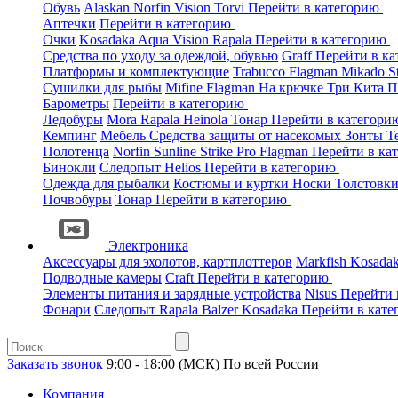
Обувь
Alaskan
Norfin
Vision
Torvi
Перейти в категорию
Аптечки
Перейти в категорию
Очки
Kosadaka
Aqua
Vision
Rapala
Перейти в категорию
Средства по уходу за одеждой, обувью
Graff
Перейти в к
Платформы и комплектующие
Trabucco
Flagman
Mikado
S
Сушилки для рыбы
Mifine
Flagman
На крючке
Три Кита
П
Барометры
Перейти в категорию
Ледобуры
Mora
Rapala
Heinola
Тонар
Перейти в категор
Кемпинг
Мебель
Средства защиты от насекомых
Зонты
Т
Полотенца
Norfin
Sunline
Strike Pro
Flagman
Перейти в ка
Бинокли
Следопыт
Helios
Перейти в категорию
Одежда для рыбалки
Костюмы и куртки
Носки
Толстовк
Почвобуры
Тонар
Перейти в категорию
Электроника
Аксессуары для эхолотов, картплоттеров
Markfish
Kosada
Подводные камеры
Craft
Перейти в категорию
Элементы питания и зарядные устройства
Nisus
Перейти 
Фонари
Следопыт
Rapala
Balzer
Kosadaka
Перейти в кат
Заказать звонок
9:00 - 18:00 (МСК)
По всей России
Компания