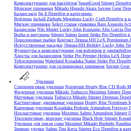
Комплектующие для бактейлов
SnastiGood
Stinger
Перейт
Морские приманки
Mikado
Higashi
Akara
Savage Gear
Пер
Баланслаги
Jig It
Перейти в категорию
Воблеры
Jackall
Zipbaits
Megabass
Lucky Craft
Перейти в 
Мягкие приманки
Select старая упаковка
Bass Assassin
Act
Балансиры
Nils Master
Lucky John
Kuusamo
Abu Garcia
Пе
Вибы и раттлины
Stinger
Salmo
Izumi
Strike Pro
Перейти в
Поролоновые рыбки
Контакт
Левша НН
LeX Porolonium
Искусственные насадки
Левша-НН
Berkley
Lucky John
Тр
Фурнитура и комплектующие для воблеров и джеркбейто
Хвосты для балансиров
Strike Pro
Premier
Helios
LeX
Пере
Тейлспиннеры
Waterland
Kosadaka
Nadar
Strike Pro
Перейт
Комплектующие для силиконовых приманок
Savage Gear
Удилища
Спиннинговые удилища
Norstream
Hearty Rise
CD Rods
M
Фидерные удилища
Mikado
Trabucco
Maximus
Stinger
Пере
Матчевые удилища
Trabucco
Mikado
Stinger
Drennan
Пере
Кастинговые, джерковые удилища
Hearty Rise
Norstream
M
Карповые удилища
Kosadaka
Prologic
Amundson
Freeway
Нахлыстовые удилища
Maximus
Salmo
Amundson
Stinger
П
Троллинговые, морские удилища
Black Hole
Stinger
Kosad
Удилища для ловли сома
Maximus
Mikado
Bushido
Nautilu
Зимние удочки
Salmo
Три Кита
Stinger
Eco
Перейти в ка