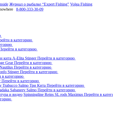
Inside
Журнал о рыбалке “Expert Fishing”
Volga Fishing
owhere
8-800-333-30-09
ю
рейти в категорию
тегорию
Перейти в категорию
ри кита
A-Elita
Stinger
Перейти в категорию
age Gear
Перейти в категорию
Nautilus
Перейти в категорию
onfo
Stinger
Перейти в категорию
и в категорию
y
Перейти в категорию
dy
Trabucco
Salmo
Три Кита
Перейти в категорию
adaka
Sabaneev
Salmo
Перейти в категорию
тура и видео
Spinningline
Reins
SL rods
Maximus
Перейти в кате
егорию