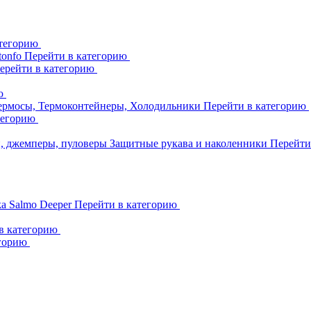
атегорию
tonfo
Перейти в категорию
ерейти в категорию
ию
ермосы, Термоконтейнеры, Холодильники
Перейти в категорию
тегорию
и, джемперы, пуловеры
Защитные рукава и наколенники
Перейти
ka
Salmo
Deeper
Перейти в категорию
в категорию
егорию