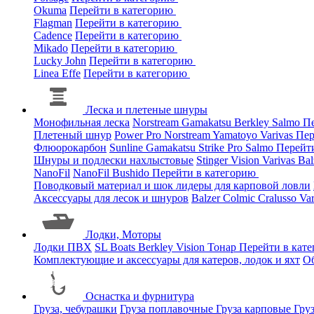
Okuma
Перейти в категорию
Flagman
Перейти в категорию
Cadence
Перейти в категорию
Mikado
Перейти в категорию
Lucky John
Перейти в категорию
Linea Effe
Перейти в категорию
Леска и плетеные шнуры
Монофильная леска
Norstream
Gamakatsu
Berkley
Salmo
Пе
Плетеный шнур
Power Pro
Norstream
Yamatoyo
Varivas
Пер
Флюорокарбон
Sunline
Gamakatsu
Strike Pro
Salmo
Перейт
Шнуры и подлески нахлыстовые
Stinger
Vision
Varivas
Bal
NanoFil
NanoFil
Bushido
Перейти в категорию
Поводковый материал и шок лидеры для карповой ловли
Аксессуары для лесок и шнуров
Balzer
Colmic
Cralusso
Va
Лодки, Моторы
Лодки ПВХ
SL Boats
Berkley
Vision
Тонар
Перейти в кат
Комплектующие и аксессуары для катеров, лодок и яхт
О
Оснастка и фурнитура
Груза, чебурашки
Груза поплавочные
Груза карповые
Гру