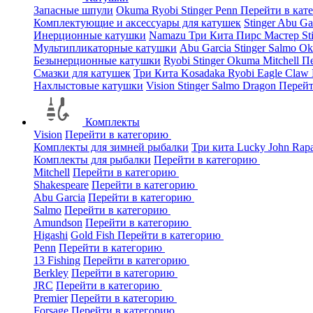
Запасные шпули
Okuma
Ryobi
Stinger
Penn
Перейти в кат
Комплектующие и аксессуары для катушек
Stinger
Abu Ga
Инерционные катушки
Namazu
Три Кита
Пирс Мастер
St
Мультипликаторные катушки
Abu Garcia
Stinger
Salmo
O
Безынерционные катушки
Ryobi
Stinger
Okuma
Mitchell
Пе
Смазки для катушек
Три Кита
Kosadaka
Ryobi
Eagle Claw
Нахлыстовые катушки
Vision
Stinger
Salmo
Dragon
Перейт
Комплекты
Vision
Перейти в категорию
Комплекты для зимней рыбалки
Три кита
Lucky John
Rap
Комплекты для рыбалки
Перейти в категорию
Mitchell
Перейти в категорию
Shakespeare
Перейти в категорию
Abu Garcia
Перейти в категорию
Salmo
Перейти в категорию
Amundson
Перейти в категорию
Higashi
Gold Fish
Перейти в категорию
Penn
Перейти в категорию
13 Fishing
Перейти в категорию
Berkley
Перейти в категорию
JRC
Перейти в категорию
Premier
Перейти в категорию
Forsage
Перейти в категорию