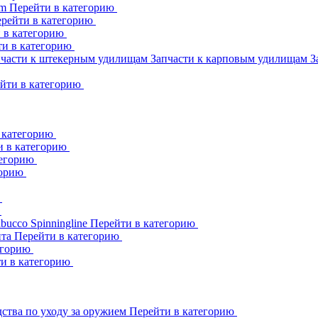
am
Перейти в категорию
рейти в категорию
 в категорию
ти в категорию
пчасти к штекерным удилищам
Запчасти к карповым удилищам
З
йти в категорию
 категорию
и в категорию
тегорию
горию
ю
ю
abucco
Spinningline
Перейти в категорию
ита
Перейти в категорию
егорию
и в категорию
ства по уходу за оружием
Перейти в категорию