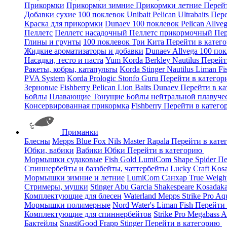
Прикормки
Прикормки зимние
Прикормки летние
Перей
Добавки сухие
100 поклевок
Unibait
Pelican
Ultrabaits
Пере
Краска для прикормки
Dunaev
100 поклевок
Pelican
Allve
Пеллетс
Пеллетс насадочный
Пеллетс прикормочный
Пер
Глины и грунты
100 поклевок
Три Кита
Перейти в катег
Жидкие ароматизаторы и добавки
Dunaev
Allvega
100 по
Насадки, тесто и паста
Yum
Korda
Berkley
Nautilus
Перейт
Ракеты, кобры, катапульты
Korda
Stinger
Nautilus
Liman Fi
PVA System
Korda
Prologic
Stonfo
Guru
Перейти в катего
Зерновые
Fishberry
Pelican
Lion Baits
Dunaev
Перейти в к
Бойлы
Плавающие
Тонущие
Бойлы нейтральной плавуче
Консервированная прикормка
Fishberry
Перейти в катег
Приманки
Блесны
Mepps
Blue Fox
Nils Master
Rapala
Перейти в кат
Юбки, вабики
Вабики
Юбки
Перейти в категорию
Мормышки судаковые
Fish Gold
LumiCom
Shape
Spider
Пе
Спиннербейты и баззбейты, чаттербейты
Lucky Craft
Kos
Мормышки зимние и летние
LumiCom
Санхар
True Weigh
Стримеры, мушки
Stinger
Abu Garcia
Shakespeare
Kosadak
Комплектующие для блесен
Waterland
Mepps
Strike Pro
Aq
Мормышки полимерные
Nord Water's
Liman Fish
Перейти
Комплектующие для спиннербейтов
Strike Pro
Megabass
A
Бактейлы
SnastiGood
Frapp
Stinger
Перейти в категорию