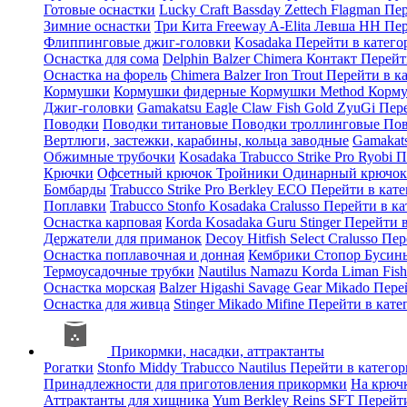
Готовые оснастки
Lucky Craft
Bassday
Zettech
Flagman
Пер
Зимние оснастки
Три Кита
Freeway
A-Elita
Левша НН
Пер
Флиппинговые джиг-головки
Kosadaka
Перейти в катег
Оснастка для сома
Delphin
Balzer
Chimera
Контакт
Перейт
Оснастка на форель
Chimera
Balzer
Iron Trout
Перейти в к
Кормушки
Кормушки фидерные
Кормушки Method
Корму
Джиг-головки
Gamakatsu
Eagle Claw
Fish Gold
ZyuGi
Пер
Поводки
Поводки титановые
Поводки троллинговые
Пов
Вертлюги, застежки, карабины, кольца заводные
Gamakat
Обжимные трубочки
Kosadaka
Trabucco
Strike Pro
Ryobi
П
Крючки
Офсетный крючок
Тройники
Одинарный крючо
Бомбарды
Trabucco
Strike Pro
Berkley
ECO
Перейти в кат
Поплавки
Trabucco
Stonfo
Kosadaka
Cralusso
Перейти в к
Оснастка карповая
Korda
Kosadaka
Guru
Stinger
Перейти 
Держатели для приманок
Decoy
Hitfish
Select
Cralusso
Пер
Оснастка поплавочная и донная
Кембрики
Стопор
Буси
Термоусадочные трубки
Nautilus
Namazu
Korda
Liman Fis
Оснастка морская
Balzer
Higashi
Savage Gear
Mikado
Пере
Оснастка для живца
Stinger
Mikado
Mifine
Перейти в кат
Прикормки, насадки, аттрактанты
Рогатки
Stonfo
Middy
Trabucco
Nautilus
Перейти в катего
Принадлежности для приготовления прикормки
На крюч
Аттрактанты для хищника
Yum
Berkley
Reins
SFT
Перейт