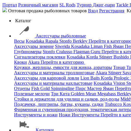
Портал
Розничный магазин
SL Rods
Турнир Джиг-пари
Tackle 
Оптовая продажа рыболовных товаров
Вход
Регистрация
Kn
Каталог
Аксессуары рыболовные
Весы
Kosadaka
Rapala
Stonfo
Berkley
Перейти в категори
Аксессуары зимние
Siweida
Kosadaka
Liman Fish
Яман
Пе
Глубиномеры
Stonfo
Cralusso
Flagman
Guru
Перейти в ка
Сигнализаторы поклевки
Kosadaka
Korda
Stinger
Bushido
Квоки
Akara
Перейти в категорию
Кружки, жерлицы, емкости для живца, аэраторы
Тонар
Т
Аксессуары и материалы троллинговые
Akara
Stinger
Sav
Аксессуары для карповой ловли
Lion Baits
Korda
Prologic
Аксессуары и материалы нахлыстовые
Kosadaka
Vision
St
Отцепы
Fish Gold
Spinningline
Пирс Мастер
Яман
Перейт
Полезные мелочи
Три Кита
Golden Mean
Megabass
Berkle
Стойки и держатели для удилищ и садков, род-поды
Mid
Подсачеки, липгрипы, багры, куканы, садки
Trabucco
Kos
Фирменная и сувенирная продукция, тематическая литера
Инструменты и ножи
Ножи
Инструменты
Перейти в кат
Катушки