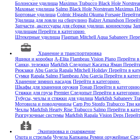
Болонские удилища
Maximus
Trabucco
Black Hole
Norstre
Маховые удилища
Salmo
Black Hole
Norstream
Maximus
Пе
Бортовые удилища
Colmic
Higashi
Okuma
Forsage
Перейти
Удилища для ловли на сбирулино
Balzer
Amundson
Перей
Запчасти, аксессуары для сборки удилищ, коннекторы
За
удилищам
Перейти в категорию
Штекерные удилища
Flagman
Mitchell
Aqua
Sabaneev
Пере
Хранение и транспортировка
Ящики и коробки
A-Elita
Flambeau
Vision
Plano
Перейти в
Санки, тележки
Markfish
Следопыт
Касатка
Яман
Перейт
Рюкзаки
Abu Garcia
Rapala
Mitchell
Holiday
Перейти в ка
Сумки
Rapala
Salmo
Flambeau
Abu Garcia
Перейти в кате
Хранение зимних насадок
Перейти в категорию
Шкафы для хранения оружия
Тонар
Перейти в категори
Стяжки для груза
Premier
Следопыт
Перейти в категори
Тубусы, чехлы и стяжки для удилищ
Markfish
Sabaneev
Tr
Мотовила и поводочницы
Carp Pro
Stonfo
Trabucco
Три к
Чехлы
Markfish
Hearty Rise
Trabucco
Salmo
Перейти в кат
Разгрузочные системы
Markfish
Rapala
Vision
Deps
Перейт
Экипировка и снаряжение
Охота и стрельба
Чучела
Капканы
Ремни оружейные
Сред