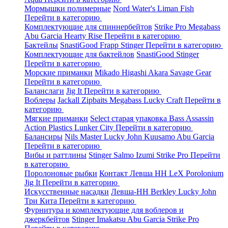
Мормышки полимерные
Nord Water's
Liman Fish
Перейти в категорию
Комплектующие для спиннербейтов
Strike Pro
Megabass
Abu Garcia
Hearty Rise
Перейти в категорию
Бактейлы
SnastiGood
Frapp
Stinger
Перейти в категорию
Комплектующие для бактейлов
SnastiGood
Stinger
Перейти в категорию
Морские приманки
Mikado
Higashi
Akara
Savage Gear
Перейти в категорию
Баланслаги
Jig It
Перейти в категорию
Воблеры
Jackall
Zipbaits
Megabass
Lucky Craft
Перейти в
категорию
Мягкие приманки
Select старая упаковка
Bass Assassin
Action Plastics
Lunker City
Перейти в категорию
Балансиры
Nils Master
Lucky John
Kuusamo
Abu Garcia
Перейти в категорию
Вибы и раттлины
Stinger
Salmo
Izumi
Strike Pro
Перейти
в категорию
Поролоновые рыбки
Контакт
Левша НН
LeX Porolonium
Jig It
Перейти в категорию
Искусственные насадки
Левша-НН
Berkley
Lucky John
Три Кита
Перейти в категорию
Фурнитура и комплектующие для воблеров и
джеркбейтов
Stinger
Imakatsu
Abu Garcia
Strike Pro