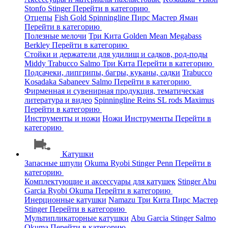
Stonfo
Stinger
Перейти в категорию
Отцепы
Fish Gold
Spinningline
Пирс Мастер
Яман
Перейти в категорию
Полезные мелочи
Три Кита
Golden Mean
Megabass
Berkley
Перейти в категорию
Стойки и держатели для удилищ и садков, род-поды
Middy
Trabucco
Salmo
Три Кита
Перейти в категорию
Подсачеки, липгрипы, багры, куканы, садки
Trabucco
Kosadaka
Sabaneev
Salmo
Перейти в категорию
Фирменная и сувенирная продукция, тематическая
литература и видео
Spinningline
Reins
SL rods
Maximus
Перейти в категорию
Инструменты и ножи
Ножи
Инструменты
Перейти в
категорию
Катушки
Запасные шпули
Okuma
Ryobi
Stinger
Penn
Перейти в
категорию
Комплектующие и аксессуары для катушек
Stinger
Abu
Garcia
Ryobi
Okuma
Перейти в категорию
Инерционные катушки
Namazu
Три Кита
Пирс Мастер
Stinger
Перейти в категорию
Мультипликаторные катушки
Abu Garcia
Stinger
Salmo
Okuma
Перейти в категорию