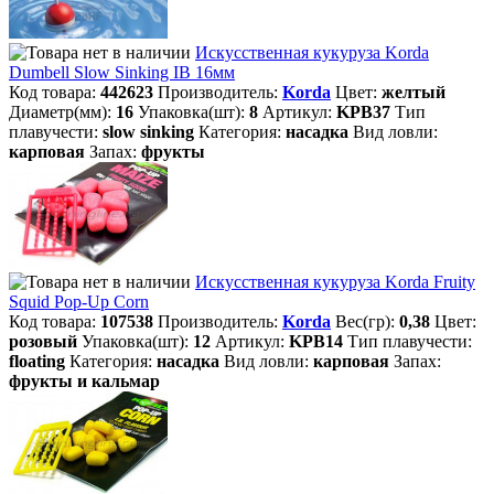
Искусственная кукуруза Korda
Dumbell Slow Sinking IB 16мм
Код товара:
442623
Производитель:
Korda
Цвет:
желтый
Диаметр(мм):
16
Упаковка(шт):
8
Артикул:
KPB37
Тип
плавучести:
slow sinking
Категория:
насадка
Вид ловли:
карповая
Запах:
фрукты
Искусственная кукуруза Korda Fruity
Squid Pop-Up Corn
Код товара:
107538
Производитель:
Korda
Вес(гр):
0,38
Цвет:
розовый
Упаковка(шт):
12
Артикул:
KPB14
Тип плавучести:
floating
Категория:
насадка
Вид ловли:
карповая
Запах:
фрукты и кальмар