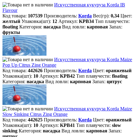
Искусственная кукуруза Korda IB
Flavour
Код товара:
107539
Производитель:
Korda
Вес(гр):
0,34
Цвет:
желтый
Упаковка(шт):
12
Артикул:
KPB34
Тип плавучести:
floating
Категория:
насадка
Вид ловли:
карповая
Запах:
фрукты
Искусственная кукуруза Korda Maize
Pop Up Citrus Zing Orange
Код товара:
442626
Производитель:
Korda
Цвет:
оранжевый
Упаковка(шт):
10
Артикул:
KPB42
Тип плавучести:
floating
Категория:
насадка
Вид ловли:
карповая
Запах:
цитрус
Искусственная кукуруза Korda Maize
Slow Sinking Citrus Zing Orange
Код товара:
442625
Производитель:
Korda
Цвет:
оранжевый
Упаковка(шт):
10
Артикул:
KPB41
Тип плавучести:
slow
sinking
Категория:
насадка
Вид ловли:
карповая
Запах:
цитрус