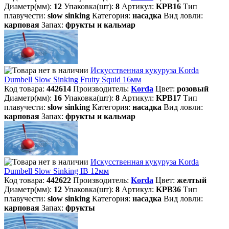
Диаметр(мм):
12
Упаковка(шт):
8
Артикул:
KPB16
Тип
плавучести:
slow sinking
Категория:
насадка
Вид ловли:
карповая
Запах:
фрукты и кальмар
Искусственная кукуруза Korda
Dumbell Slow Sinking Fruity Squid 16мм
Код товара:
442614
Производитель:
Korda
Цвет:
розовый
Диаметр(мм):
16
Упаковка(шт):
8
Артикул:
KPB17
Тип
плавучести:
slow sinking
Категория:
насадка
Вид ловли:
карповая
Запах:
фрукты и кальмар
Искусственная кукуруза Korda
Dumbell Slow Sinking IB 12мм
Код товара:
442622
Производитель:
Korda
Цвет:
желтый
Диаметр(мм):
12
Упаковка(шт):
8
Артикул:
KPB36
Тип
плавучести:
slow sinking
Категория:
насадка
Вид ловли:
карповая
Запах:
фрукты