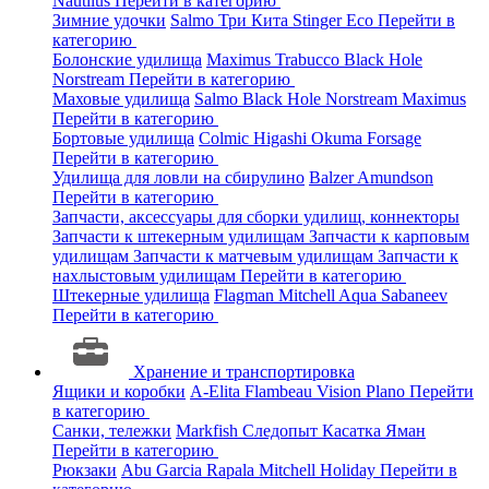
Nautilus
Перейти в категорию
Зимние удочки
Salmo
Три Кита
Stinger
Eco
Перейти в
категорию
Болонские удилища
Maximus
Trabucco
Black Hole
Norstream
Перейти в категорию
Маховые удилища
Salmo
Black Hole
Norstream
Maximus
Перейти в категорию
Бортовые удилища
Colmic
Higashi
Okuma
Forsage
Перейти в категорию
Удилища для ловли на сбирулино
Balzer
Amundson
Перейти в категорию
Запчасти, аксессуары для сборки удилищ, коннекторы
Запчасти к штекерным удилищам
Запчасти к карповым
удилищам
Запчасти к матчевым удилищам
Запчасти к
нахлыстовым удилищам
Перейти в категорию
Штекерные удилища
Flagman
Mitchell
Aqua
Sabaneev
Перейти в категорию
Хранение и транспортировка
Ящики и коробки
A-Elita
Flambeau
Vision
Plano
Перейти
в категорию
Санки, тележки
Markfish
Следопыт
Касатка
Яман
Перейти в категорию
Рюкзаки
Abu Garcia
Rapala
Mitchell
Holiday
Перейти в