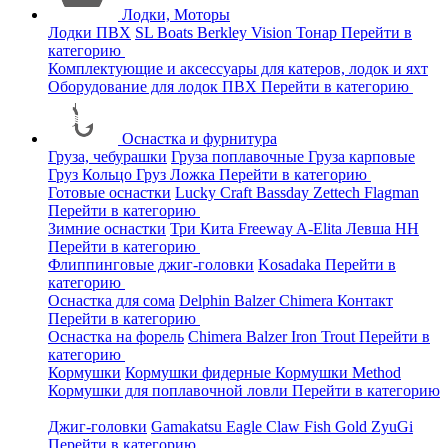
Лодки, Моторы
Лодки ПВХ
SL Boats
Berkley
Vision
Тонар
Перейти в
категорию
Комплектующие и аксессуары для катеров, лодок и яхт
Оборудование для лодок ПВХ
Перейти в категорию
Оснастка и фурнитура
Груза, чебурашки
Груза поплавочные
Груза карповые
Груз Кольцо
Груз Ложка
Перейти в категорию
Готовые оснастки
Lucky Craft
Bassday
Zettech
Flagman
Перейти в категорию
Зимние оснастки
Три Кита
Freeway
A-Elita
Левша НН
Перейти в категорию
Флиппинговые джиг-головки
Kosadaka
Перейти в
категорию
Оснастка для сома
Delphin
Balzer
Chimera
Контакт
Перейти в категорию
Оснастка на форель
Chimera
Balzer
Iron Trout
Перейти в
категорию
Кормушки
Кормушки фидерные
Кормушки Method
Кормушки для поплавочной ловли
Перейти в категорию
Джиг-головки
Gamakatsu
Eagle Claw
Fish Gold
ZyuGi
Перейти в категорию