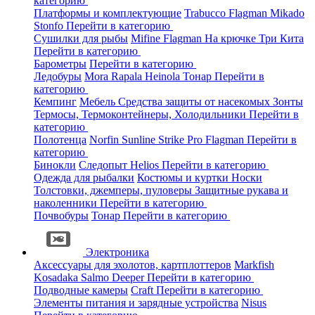
категорию
Платформы и комплектующие
Trabucco
Flagman
Mikado
Stonfo
Перейти в категорию
Сушилки для рыбы
Mifine
Flagman
На крючке
Три Кита
Перейти в категорию
Барометры
Перейти в категорию
Ледобуры
Mora
Rapala
Heinola
Тонар
Перейти в
категорию
Кемпинг
Мебель
Средства защиты от насекомых
Зонты
Термосы, Термоконтейнеры, Холодильники
Перейти в
категорию
Полотенца
Norfin
Sunline
Strike Pro
Flagman
Перейти в
категорию
Бинокли
Следопыт
Helios
Перейти в категорию
Одежда для рыбалки
Костюмы и куртки
Носки
Толстовки, джемперы, пуловеры
Защитные рукава и
наколенники
Перейти в категорию
Почвобуры
Тонар
Перейти в категорию
Электроника
Аксессуары для эхолотов, картплоттеров
Markfish
Kosadaka
Salmo
Deeper
Перейти в категорию
Подводные камеры
Craft
Перейти в категорию
Элементы питания и зарядные устройства
Nisus