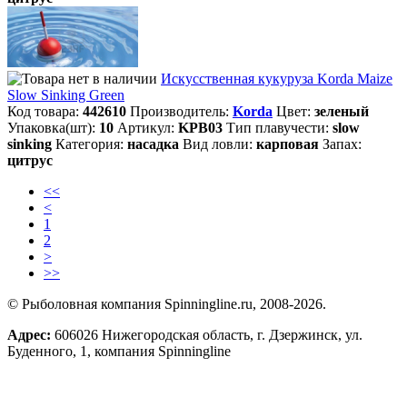
Искусственная кукуруза Korda Maize
Slow Sinking Green
Код товара:
442610
Производитель:
Korda
Цвет:
зеленый
Упаковка(шт):
10
Артикул:
KPB03
Тип плавучести:
slow
sinking
Категория:
насадка
Вид ловли:
карповая
Запах:
цитрус
<<
<
1
2
>
>>
© Рыболовная компания Spinningline.ru, 2008-2026.
Адрес:
606026 Нижегородская область, г. Дзержинск, ул.
Буденного, 1, компания Spinningline