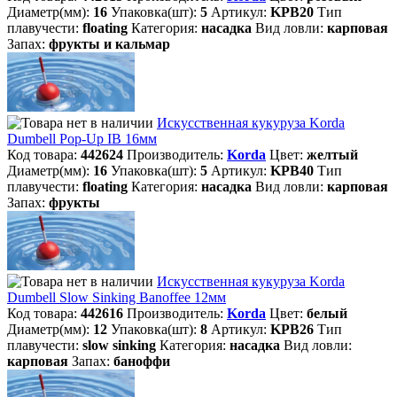
Диаметр(мм):
16
Упаковка(шт):
5
Артикул:
KPB20
Тип
плавучести:
floating
Категория:
насадка
Вид ловли:
карповая
Запах:
фрукты и кальмар
Искусственная кукуруза Korda
Dumbell Pop-Up IB 16мм
Код товара:
442624
Производитель:
Korda
Цвет:
желтый
Диаметр(мм):
16
Упаковка(шт):
5
Артикул:
KPB40
Тип
плавучести:
floating
Категория:
насадка
Вид ловли:
карповая
Запах:
фрукты
Искусственная кукуруза Korda
Dumbell Slow Sinking Banoffee 12мм
Код товара:
442616
Производитель:
Korda
Цвет:
белый
Диаметр(мм):
12
Упаковка(шт):
8
Артикул:
KPB26
Тип
плавучести:
slow sinking
Категория:
насадка
Вид ловли:
карповая
Запах:
баноффи