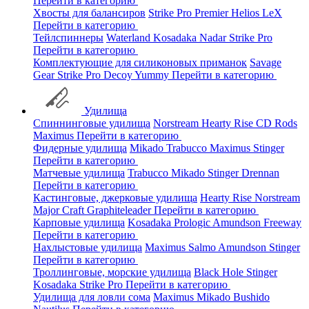
Перейти в категорию
Хвосты для балансиров
Strike Pro
Premier
Helios
LeX
Перейти в категорию
Тейлспиннеры
Waterland
Kosadaka
Nadar
Strike Pro
Перейти в категорию
Комплектующие для силиконовых приманок
Savage
Gear
Strike Pro
Decoy
Yummy
Перейти в категорию
Удилища
Спиннинговые удилища
Norstream
Hearty Rise
CD Rods
Maximus
Перейти в категорию
Фидерные удилища
Mikado
Trabucco
Maximus
Stinger
Перейти в категорию
Матчевые удилища
Trabucco
Mikado
Stinger
Drennan
Перейти в категорию
Кастинговые, джерковые удилища
Hearty Rise
Norstream
Major Craft
Graphiteleader
Перейти в категорию
Карповые удилища
Kosadaka
Prologic
Amundson
Freeway
Перейти в категорию
Нахлыстовые удилища
Maximus
Salmo
Amundson
Stinger
Перейти в категорию
Троллинговые, морские удилища
Black Hole
Stinger
Kosadaka
Strike Pro
Перейти в категорию
Удилища для ловли сома
Maximus
Mikado
Bushido