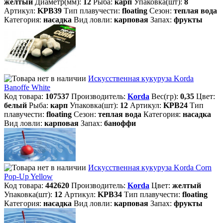
желтый
Диаметр(мм):
12
Рыба:
карп
Упаковка(шт):
8
Артикул:
KPB39
Тип плавучести:
floating
Сезон:
теплая вода
Категория:
насадка
Вид ловли:
карповая
Запах:
фрукты
Искусственная кукуруза Korda
Banoffe White
Код товара:
107537
Производитель:
Korda
Вес(гр):
0,35
Цвет:
белый
Рыба:
карп
Упаковка(шт):
12
Артикул:
KPB24
Тип
плавучести:
floating
Сезон:
теплая вода
Категория:
насадка
Вид ловли:
карповая
Запах:
баноффи
Искусственная кукуруза Korda Corn
Pop-Up Yellow
Код товара:
442620
Производитель:
Korda
Цвет:
желтый
Упаковка(шт):
12
Артикул:
KPB34
Тип плавучести:
floating
Категория:
насадка
Вид ловли:
карповая
Запах:
фрукты