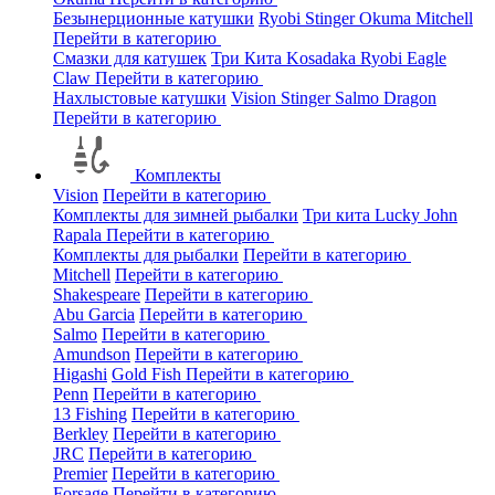
Безынерционные катушки
Ryobi
Stinger
Okuma
Mitchell
Перейти в категорию
Смазки для катушек
Три Кита
Kosadaka
Ryobi
Eagle
Claw
Перейти в категорию
Нахлыстовые катушки
Vision
Stinger
Salmo
Dragon
Перейти в категорию
Комплекты
Vision
Перейти в категорию
Комплекты для зимней рыбалки
Три кита
Lucky John
Rapala
Перейти в категорию
Комплекты для рыбалки
Перейти в категорию
Mitchell
Перейти в категорию
Shakespeare
Перейти в категорию
Abu Garcia
Перейти в категорию
Salmo
Перейти в категорию
Amundson
Перейти в категорию
Higashi
Gold Fish
Перейти в категорию
Penn
Перейти в категорию
13 Fishing
Перейти в категорию
Berkley
Перейти в категорию
JRC
Перейти в категорию
Premier
Перейти в категорию
Forsage
Перейти в категорию