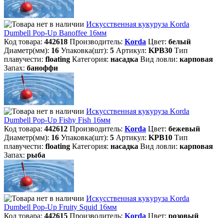
Искусственная кукуруза Korda
Dumbell Pop-Up Banoffee 16мм
Код товара:
442618
Производитель:
Korda
Цвет:
белый
Диаметр(мм):
16
Упаковка(шт):
5
Артикул:
KPB30
Тип
плавучести:
floating
Категория:
насадка
Вид ловли:
карповая
Запах:
баноффи
Искусственная кукуруза Korda
Dumbell Pop-Up Fishy Fish 16мм
Код товара:
442612
Производитель:
Korda
Цвет:
бежевый
Диаметр(мм):
16
Упаковка(шт):
5
Артикул:
KPB10
Тип
плавучести:
floating
Категория:
насадка
Вид ловли:
карповая
Запах:
рыба
Искусственная кукуруза Korda
Dumbell Pop-Up Fruity Squid 16мм
Код товара:
442615
Производитель:
Korda
Цвет:
розовый