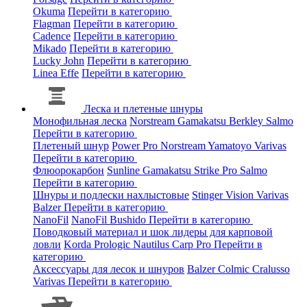
Okuma
Перейти в категорию
Flagman
Перейти в категорию
Cadence
Перейти в категорию
Mikado
Перейти в категорию
Lucky John
Перейти в категорию
Linea Effe
Перейти в категорию
Леска и плетеные шнуры
Монофильная леска
Norstream
Gamakatsu
Berkley
Salmo
Перейти в категорию
Плетеный шнур
Power Pro
Norstream
Yamatoyo
Varivas
Перейти в категорию
Флюорокарбон
Sunline
Gamakatsu
Strike Pro
Salmo
Перейти в категорию
Шнуры и подлески нахлыстовые
Stinger
Vision
Varivas
Balzer
Перейти в категорию
NanoFil
NanoFil
Bushido
Перейти в категорию
Поводковый материал и шок лидеры для карповой
ловли
Korda
Prologic
Nautilus
Carp Pro
Перейти в
категорию
Аксессуары для лесок и шнуров
Balzer
Colmic
Cralusso
Varivas
Перейти в категорию