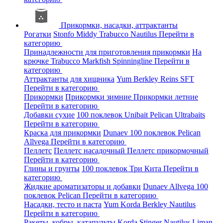
Прикормки, насадки, аттрактанты
Рогатки
Stonfo
Middy
Trabucco
Nautilus
Перейти в
категорию
Принадлежности для приготовления прикормки
На
крючке
Trabucco
Markfish
Spinningline
Перейти в
категорию
Аттрактанты для хищника
Yum
Berkley
Reins
SFT
Перейти в категорию
Прикормки
Прикормки зимние
Прикормки летние
Перейти в категорию
Добавки сухие
100 поклевок
Unibait
Pelican
Ultrabaits
Перейти в категорию
Краска для прикормки
Dunaev
100 поклевок
Pelican
Allvega
Перейти в категорию
Пеллетс
Пеллетс насадочный
Пеллетс прикормочный
Перейти в категорию
Глины и грунты
100 поклевок
Три Кита
Перейти в
категорию
Жидкие ароматизаторы и добавки
Dunaev
Allvega
100
поклевок
Pelican
Перейти в категорию
Насадки, тесто и паста
Yum
Korda
Berkley
Nautilus
Перейти в категорию
Ракеты, кобры, катапульты
Korda
Stinger
Nautilus
Liman