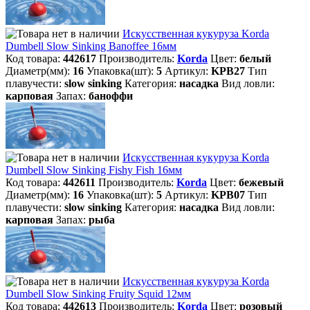
Искусственная кукуруза Korda
Dumbell Slow Sinking Banoffee 16мм
Код товара:
442617
Производитель:
Korda
Цвет:
белый
Диаметр(мм):
16
Упаковка(шт):
5
Артикул:
KPB27
Тип
плавучести:
slow sinking
Категория:
насадка
Вид ловли:
карповая
Запах:
баноффи
Искусственная кукуруза Korda
Dumbell Slow Sinking Fishy Fish 16мм
Код товара:
442611
Производитель:
Korda
Цвет:
бежевый
Диаметр(мм):
16
Упаковка(шт):
5
Артикул:
KPB07
Тип
плавучести:
slow sinking
Категория:
насадка
Вид ловли:
карповая
Запах:
рыба
Искусственная кукуруза Korda
Dumbell Slow Sinking Fruity Squid 12мм
Код товара:
442613
Производитель:
Korda
Цвет:
розовый