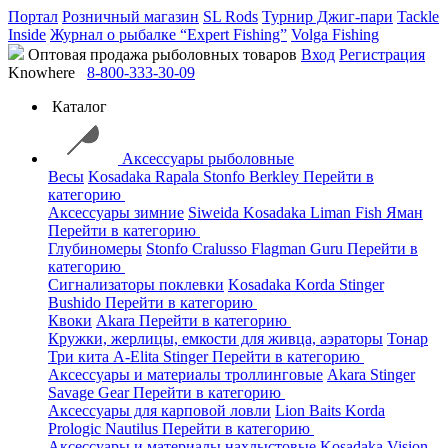
Портал
Розничный магазин
SL Rods
Турнир Джиг-пари
Tackle
Inside
Журнал о рыбалке “Expert Fishing”
Volga Fishing
Оптовая продажа рыболовных товаров
Вход
Регистрация
Knowhere
8-800-333-30-09
Каталог
Аксессуары рыболовные
Весы
Kosadaka
Rapala
Stonfo
Berkley
Перейти в
категорию
Аксессуары зимние
Siweida
Kosadaka
Liman Fish
Яман
Перейти в категорию
Глубиномеры
Stonfo
Cralusso
Flagman
Guru
Перейти в
категорию
Сигнализаторы поклевки
Kosadaka
Korda
Stinger
Bushido
Перейти в категорию
Квоки
Akara
Перейти в категорию
Кружки, жерлицы, емкости для живца, аэраторы
Тонар
Три кита
A-Elita
Stinger
Перейти в категорию
Аксессуары и материалы троллинговые
Akara
Stinger
Savage Gear
Перейти в категорию
Аксессуары для карповой ловли
Lion Baits
Korda
Prologic
Nautilus
Перейти в категорию
Аксессуары и материалы нахлыстовые
Kosadaka
Vision