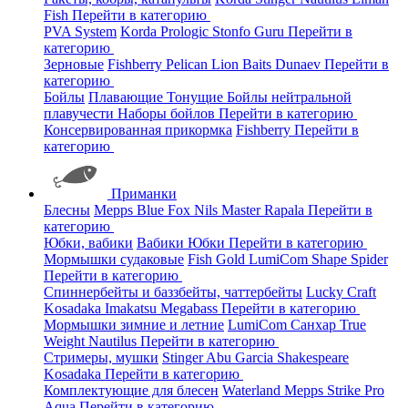
Fish
Перейти в категорию
PVA System
Korda
Prologic
Stonfo
Guru
Перейти в
категорию
Зерновые
Fishberry
Pelican
Lion Baits
Dunaev
Перейти в
категорию
Бойлы
Плавающие
Тонущие
Бойлы нейтральной
плавучести
Наборы бойлов
Перейти в категорию
Консервированная прикормка
Fishberry
Перейти в
категорию
Приманки
Блесны
Mepps
Blue Fox
Nils Master
Rapala
Перейти в
категорию
Юбки, вабики
Вабики
Юбки
Перейти в категорию
Мормышки судаковые
Fish Gold
LumiCom
Shape
Spider
Перейти в категорию
Спиннербейты и баззбейты, чаттербейты
Lucky Craft
Kosadaka
Imakatsu
Megabass
Перейти в категорию
Мормышки зимние и летние
LumiCom
Санхар
True
Weight
Nautilus
Перейти в категорию
Стримеры, мушки
Stinger
Abu Garcia
Shakespeare
Kosadaka
Перейти в категорию
Комплектующие для блесен
Waterland
Mepps
Strike Pro
Aqua
Перейти в категорию