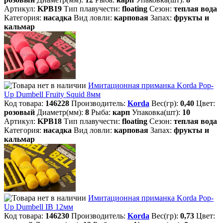
Артикул:
KPB19
Тип плавучести:
floating
Сезон:
теплая вода
Категория:
насадка
Вид ловли:
карповая
Запах:
фрукты и
кальмар
Имитационная приманка Korda Pop-
Up Dumbell Fruity Squid 8мм
Код товара:
146228
Производитель:
Korda
Вес(гр):
0,40
Цвет:
розовый
Диаметр(мм):
8
Рыба:
карп
Упаковка(шт):
10
Артикул:
KPB18
Тип плавучести:
floating
Сезон:
теплая вода
Категория:
насадка
Вид ловли:
карповая
Запах:
фрукты и
кальмар
Имитационная приманка Korda Pop-
Up Dumbell IB 12мм
Код товара:
146230
Производитель:
Korda
Вес(гр):
0,73
Цвет: