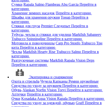
категорию
Сумки
Rapala
Salmo
Flambeau
Abu Garcia
Перейти в
категорию
Хранение зимних насадок
Перейти в категорию
Шкафы для хранения оружия
Тонар
Перейти в
категорию
Стяжки для груза
Premier
Следопыт
Перейти в
категорию
Тубусы, чехлы и стяжки для удилищ
Markfish
Sabaneev
Trabucco
Spinningline
Перейти в категорию
Мотовила и поводочницы
Carp Pro
Stonfo
Trabucco
Три
кита
Перейти в категорию
Чехлы
Markfish
Hearty Rise
Trabucco
Salmo
Перейти в
категорию
Разгрузочные системы
Markfish
Rapala
Vision
Deps
Перейти в категорию
Экипировка и снаряжение
Охота и стрельба
Чучела
Капканы
Ремни оружейные
Средства по уходу за оружием
Перейти в категорию
Обувь
Alaskan
Norfin
Vision
Torvi
Перейти в категорию
Аптечки
Перейти в категорию
Очки
Kosadaka
Aqua
Vision
Rapala
Перейти в категорию
Средства по уходу за одеждой, обувью
Graff
Перейти в