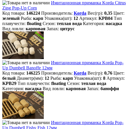
Имитационная приманка Korda Citrus
Zing Pop-Up Corn
Код товара:
146224
Производитель:
Korda
Вес(гр):
0,35
Цвет:
зеленый
Рыба:
карп
Упаковка(шт):
12
Артикул:
KPB04
Тип
плавучести:
floating
Сезон:
теплая вода
Категория:
насадка
Вид ловли:
карповая
Запах:
цитрус
Имитационная приманка Korda Pop-
Up Dumbell Banoffe 12мм
Код товара:
146225
Производитель:
Korda
Вес(гр):
0,76
Цвет:
белый
Диаметр(мм):
12
Рыба:
карп
Упаковка(шт):
8
Артикул:
KPB29
Тип плавучести:
floating
Сезон:
теплая вода
Категория:
насадка
Вид ловли:
карповая
Запах:
баноффи
Имитационная приманка Korda Pop-
Up Dumbell Fishy Fish 12мм