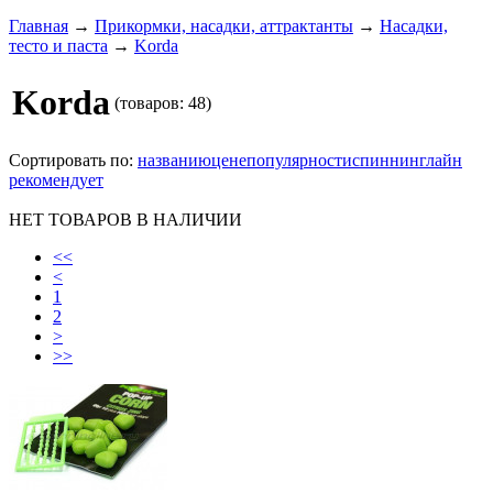
Главная
→
Прикормки, насадки, аттрактанты
→
Насадки,
тесто и паста
→
Korda
Korda
(товаров: 48)
Сортировать по:
названию
цене
популярности
спиннинглайн
рекомендует
НЕТ ТОВАРОВ В НАЛИЧИИ
<<
<
1
2
>
>>