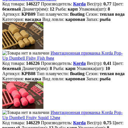
Код товара:
146227
Производитель:
Korda
Вес(гр):
0,77
Цвет:
бежевый
Диаметр(мм):
12
Рыба:
карп
Упаковка(шт):
8
Артикул:
KPB09
Тип плавучести:
floating
Сезон:
теплая вода
Категория:
насадка
Вид ловли:
карповая
Запах:
рыба
Имитационная приманка Korda Pop-
Up Dumbell Fishy Fish 8мм
Код товара:
146226
Производитель:
Korda
Вес(гр):
0,41
Цвет:
бежевый
Диаметр(мм):
8
Рыба:
карп
Упаковка(шт):
10
Артикул:
KPB08
Тип плавучести:
floating
Сезон:
теплая вода
Категория:
насадка
Вид ловли:
карповая
Запах:
рыба
Имитационная приманка Korda Pop-
Up Dumbell Fruity Squid 12мм
Код товара:
146229
Производитель:
Korda
Вес(гр):
0,75
Цвет:
розовый
Диаметр(мм):
12
Рыба:
карп
Упаковка(шт):
8