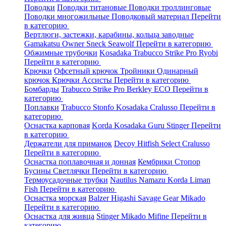
Поводки
Поводки титановые
Поводки троллинговые
Поводки многожильные
Поводковый материал
Перейти
в категорию
Вертлюги, застежки, карабины, кольца заводные
Gamakatsu
Owner
Sneck
Seawolf
Перейти в категорию
Обжимные трубочки
Kosadaka
Trabucco
Strike Pro
Ryobi
Перейти в категорию
Крючки
Офсетный крючок
Тройники
Одинарный
крючок
Крючки Ассисты
Перейти в категорию
Бомбарды
Trabucco
Strike Pro
Berkley
ECO
Перейти в
категорию
Поплавки
Trabucco
Stonfo
Kosadaka
Cralusso
Перейти в
категорию
Оснастка карповая
Korda
Kosadaka
Guru
Stinger
Перейти
в категорию
Держатели для приманок
Decoy
Hitfish
Select
Cralusso
Перейти в категорию
Оснастка поплавочная и донная
Кембрики
Стопор
Бусины
Светлячки
Перейти в категорию
Термоусадочные трубки
Nautilus
Namazu
Korda
Liman
Fish
Перейти в категорию
Оснастка морская
Balzer
Higashi
Savage Gear
Mikado
Перейти в категорию
Оснастка для живца
Stinger
Mikado
Mifine
Перейти в
категорию