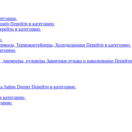
атегорию
tonfo
Перейти в категорию
ерейти в категорию
ию
ермосы, Термоконтейнеры, Холодильники
Перейти в категорию
тегорию
и, джемперы, пуловеры
Защитные рукава и наколенники
Перейти
ka
Salmo
Deeper
Перейти в категорию
в категорию
егорию