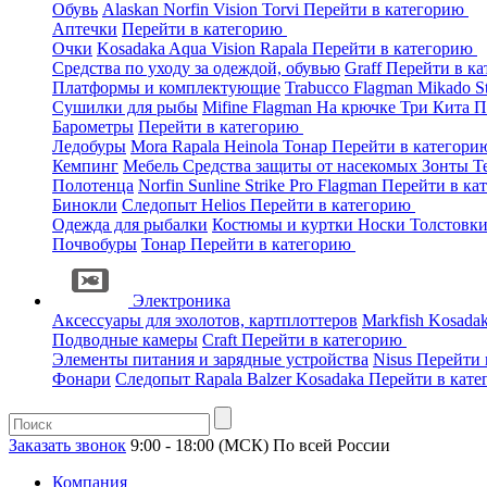
Обувь
Alaskan
Norfin
Vision
Torvi
Перейти в категорию
Аптечки
Перейти в категорию
Очки
Kosadaka
Aqua
Vision
Rapala
Перейти в категорию
Средства по уходу за одеждой, обувью
Graff
Перейти в к
Платформы и комплектующие
Trabucco
Flagman
Mikado
S
Сушилки для рыбы
Mifine
Flagman
На крючке
Три Кита
П
Барометры
Перейти в категорию
Ледобуры
Mora
Rapala
Heinola
Тонар
Перейти в категор
Кемпинг
Мебель
Средства защиты от насекомых
Зонты
Т
Полотенца
Norfin
Sunline
Strike Pro
Flagman
Перейти в ка
Бинокли
Следопыт
Helios
Перейти в категорию
Одежда для рыбалки
Костюмы и куртки
Носки
Толстовк
Почвобуры
Тонар
Перейти в категорию
Электроника
Аксессуары для эхолотов, картплоттеров
Markfish
Kosada
Подводные камеры
Craft
Перейти в категорию
Элементы питания и зарядные устройства
Nisus
Перейти 
Фонари
Следопыт
Rapala
Balzer
Kosadaka
Перейти в кат
Заказать звонок
9:00 - 18:00 (МСК)
По всей России
Компания