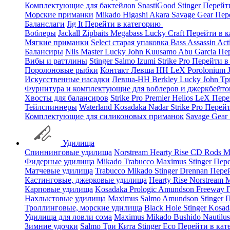
Комплектующие для бактейлов
SnastiGood
Stinger
Перейт
Морские приманки
Mikado
Higashi
Akara
Savage Gear
Пер
Баланслаги
Jig It
Перейти в категорию
Воблеры
Jackall
Zipbaits
Megabass
Lucky Craft
Перейти в 
Мягкие приманки
Select старая упаковка
Bass Assassin
Act
Балансиры
Nils Master
Lucky John
Kuusamo
Abu Garcia
Пе
Вибы и раттлины
Stinger
Salmo
Izumi
Strike Pro
Перейти в
Поролоновые рыбки
Контакт
Левша НН
LeX Porolonium
Искусственные насадки
Левша-НН
Berkley
Lucky John
Тр
Фурнитура и комплектующие для воблеров и джеркбейто
Хвосты для балансиров
Strike Pro
Premier
Helios
LeX
Пере
Тейлспиннеры
Waterland
Kosadaka
Nadar
Strike Pro
Перейт
Комплектующие для силиконовых приманок
Savage Gear
Удилища
Спиннинговые удилища
Norstream
Hearty Rise
CD Rods
M
Фидерные удилища
Mikado
Trabucco
Maximus
Stinger
Пере
Матчевые удилища
Trabucco
Mikado
Stinger
Drennan
Пере
Кастинговые, джерковые удилища
Hearty Rise
Norstream
M
Карповые удилища
Kosadaka
Prologic
Amundson
Freeway
Нахлыстовые удилища
Maximus
Salmo
Amundson
Stinger
П
Троллинговые, морские удилища
Black Hole
Stinger
Kosad
Удилища для ловли сома
Maximus
Mikado
Bushido
Nautilu
Зимние удочки
Salmo
Три Кита
Stinger
Eco
Перейти в ка