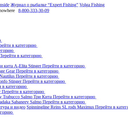
Inside
Журнал о рыбалке “Expert Fishing”
Volga Fishing
owhere
8-800-333-30-09
ю
рейти в категорию
тегорию
Перейти в категорию
ри кита
A-Elita
Stinger
Перейти в категорию
age Gear
Перейти в категорию
Nautilus
Перейти в категорию
onfo
Stinger
Перейти в категорию
и в категорию
y
Перейти в категорию
dy
Trabucco
Salmo
Три Кита
Перейти в категорию
adaka
Sabaneev
Salmo
Перейти в категорию
тура и видео
Spinningline
Reins
SL rods
Maximus
Перейти в кате
егорию