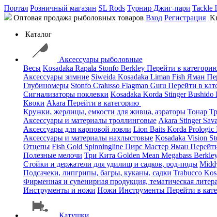
Портал
Розничный магазин
SL Rods
Турнир Джиг-пари
Tackle 
Оптовая продажа рыболовных товаров
Вход
Регистрация
Kn
Каталог
Аксессуары рыболовные
Весы
Kosadaka
Rapala
Stonfo
Berkley
Перейти в категори
Аксессуары зимние
Siweida
Kosadaka
Liman Fish
Яман
Пе
Глубиномеры
Stonfo
Cralusso
Flagman
Guru
Перейти в ка
Сигнализаторы поклевки
Kosadaka
Korda
Stinger
Bushido
Квоки
Akara
Перейти в категорию
Кружки, жерлицы, емкости для живца, аэраторы
Тонар
Т
Аксессуары и материалы троллинговые
Akara
Stinger
Sav
Аксессуары для карповой ловли
Lion Baits
Korda
Prologic
Аксессуары и материалы нахлыстовые
Kosadaka
Vision
St
Отцепы
Fish Gold
Spinningline
Пирс Мастер
Яман
Перейт
Полезные мелочи
Три Кита
Golden Mean
Megabass
Berkle
Стойки и держатели для удилищ и садков, род-поды
Mid
Подсачеки, липгрипы, багры, куканы, садки
Trabucco
Kos
Фирменная и сувенирная продукция, тематическая литера
Инструменты и ножи
Ножи
Инструменты
Перейти в кат
Катушки