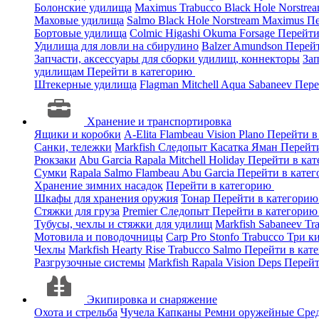
Болонские удилища
Maximus
Trabucco
Black Hole
Norstre
Маховые удилища
Salmo
Black Hole
Norstream
Maximus
Пе
Бортовые удилища
Colmic
Higashi
Okuma
Forsage
Перейти
Удилища для ловли на сбирулино
Balzer
Amundson
Перей
Запчасти, аксессуары для сборки удилищ, коннекторы
За
удилищам
Перейти в категорию
Штекерные удилища
Flagman
Mitchell
Aqua
Sabaneev
Пере
Хранение и транспортировка
Ящики и коробки
A-Elita
Flambeau
Vision
Plano
Перейти в
Санки, тележки
Markfish
Следопыт
Касатка
Яман
Перейт
Рюкзаки
Abu Garcia
Rapala
Mitchell
Holiday
Перейти в ка
Сумки
Rapala
Salmo
Flambeau
Abu Garcia
Перейти в кате
Хранение зимних насадок
Перейти в категорию
Шкафы для хранения оружия
Тонар
Перейти в категори
Стяжки для груза
Premier
Следопыт
Перейти в категори
Тубусы, чехлы и стяжки для удилищ
Markfish
Sabaneev
Tr
Мотовила и поводочницы
Carp Pro
Stonfo
Trabucco
Три к
Чехлы
Markfish
Hearty Rise
Trabucco
Salmo
Перейти в кат
Разгрузочные системы
Markfish
Rapala
Vision
Deps
Перейт
Экипировка и снаряжение
Охота и стрельба
Чучела
Капканы
Ремни оружейные
Сред