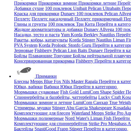
Прикормки
Прикормки зимние
Прикормки летние
Перей
Добавки сухие
100 поклевок
Unibait
Pelican
Ultrabaits
Пере
Краска для прикормки
Dunaev
100 поклевок
Pelican
Allve
Пеллетс
Пеллетс насадочный
Пеллетс прикормочный
Пер
Глины и грунты
100 поклевок
Три Кита
Перейти в катег
Жидкие ароматизаторы и добавки
Dunaev
Allvega
100 по
Насадки, тесто и паста
Yum
Korda
Berkley
Nautilus
Перейт
Ракеты, кобры, катапульты
Korda
Stinger
Nautilus
Liman Fi
PVA System
Korda
Prologic
Stonfo
Guru
Перейти в катего
Зерновые
Fishberry
Pelican
Lion Baits
Dunaev
Перейти в к
Бойлы
Плавающие
Тонущие
Бойлы нейтральной плавуче
Консервированная прикормка
Fishberry
Перейти в катег
Приманки
Блесны
Mepps
Blue Fox
Nils Master
Rapala
Перейти в кат
Юбки, вабики
Вабики
Юбки
Перейти в категорию
Мормышки судаковые
Fish Gold
LumiCom
Shape
Spider
Пе
Спиннербейты и баззбейты, чаттербейты
Lucky Craft
Kos
Мормышки зимние и летние
LumiCom
Санхар
True Weigh
Стримеры, мушки
Stinger
Abu Garcia
Shakespeare
Kosadak
Комплектующие для блесен
Waterland
Mepps
Strike Pro
Aq
Мормышки полимерные
Nord Water's
Liman Fish
Перейти
Комплектующие для спиннербейтов
Strike Pro
Megabass
A
Бактейлы
SnastiGood
Frapp
Stinger
Перейти в категорию