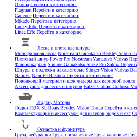
Okuma
Перейти в категорию
Flagman
Перейти в категорию
Cadence
Перейти в категорию
Mikado
Перейти в категорию
Lucky John
Перейти в категорию
Linea Effe
Перейти в категорию
Леска и плетеные шнуры
Монофильная леска
Norstream
Gamakatsu
Berkley
Salmo
Пе
Плетеный шнур
Power Pro
Norstream
Yamatoyo
Varivas
Пер
Флюорокарбон
Sunline
Gamakatsu
Strike Pro
Salmo
Перейт
Шнуры и подлески нахлыстовые
Stinger
Vision
Varivas
Bal
NanoFil
NanoFil
Bushido
Перейти в категорию
Поводковый материал и шок лидеры для карповой ловли
Аксессуары для лесок и шнуров
Balzer
Colmic
Cralusso
Va
Лодки, Моторы
Лодки ПВХ
SL Boats
Berkley
Vision
Тонар
Перейти в кат
Комплектующие и аксессуары для катеров, лодок и яхт
О
Оснастка и фурнитура
Груза, чебурашки
Груза поплавочные
Груза карповые
Гру