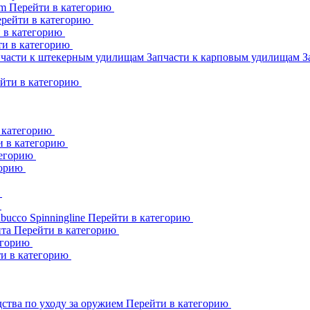
am
Перейти в категорию
рейти в категорию
 в категорию
ти в категорию
пчасти к штекерным удилищам
Запчасти к карповым удилищам
З
йти в категорию
 категорию
и в категорию
тегорию
горию
ю
ю
abucco
Spinningline
Перейти в категорию
ита
Перейти в категорию
егорию
и в категорию
ства по уходу за оружием
Перейти в категорию