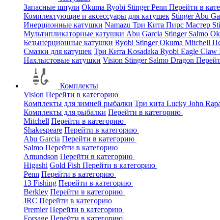
Запасные шпули
Okuma
Ryobi
Stinger
Penn
Перейти в кат
Комплектующие и аксессуары для катушек
Stinger
Abu Ga
Инерционные катушки
Namazu
Три Кита
Пирс Мастер
St
Мультипликаторные катушки
Abu Garcia
Stinger
Salmo
O
Безынерционные катушки
Ryobi
Stinger
Okuma
Mitchell
Пе
Смазки для катушек
Три Кита
Kosadaka
Ryobi
Eagle Claw
Нахлыстовые катушки
Vision
Stinger
Salmo
Dragon
Перейт
Комплекты
Vision
Перейти в категорию
Комплекты для зимней рыбалки
Три кита
Lucky John
Rap
Комплекты для рыбалки
Перейти в категорию
Mitchell
Перейти в категорию
Shakespeare
Перейти в категорию
Abu Garcia
Перейти в категорию
Salmo
Перейти в категорию
Amundson
Перейти в категорию
Higashi
Gold Fish
Перейти в категорию
Penn
Перейти в категорию
13 Fishing
Перейти в категорию
Berkley
Перейти в категорию
JRC
Перейти в категорию
Premier
Перейти в категорию
Forsage
Перейти в категорию