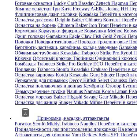
Готовые оснастки
Lucky Craft
Bassday
Zettech
Flagman
Пер
Зимние оснастки
Три Кита
Freeway
A-Elita
Левша НН
Пер
Флиппинговые джиг-головки
Kosadaka
Перейти в катег
Оснастка для сома
Delphin
Balzer
Chimera
Контакт
Перейт
Оснастка на форель
Chimera
Balzer
Iron Trout
Перейти в к
Кормушки
Кормушки фидерные
Кормушки Method
Корму
Джиг-головки
Gamakatsu
Eagle Claw
Fish Gold
ZyuGi
Пер
Поводки
Поводки титановые
Поводки троллинговые
Пов
Вертлюги, застежки, карабины, кольца заводные
Gamakat
Обжимные трубочки
Kosadaka
Trabucco
Strike Pro
Ryobi
П
Крючки
Офсетный крючок
Тройники
Одинарный крючо
Бомбарды
Trabucco
Strike Pro
Berkley
ECO
Перейти в кат
Поплавки
Trabucco
Stonfo
Kosadaka
Cralusso
Перейти в к
Оснастка карповая
Korda
Kosadaka
Guru
Stinger
Перейти 
Держатели для приманок
Decoy
Hitfish
Select
Cralusso
Пер
Оснастка поплавочная и донная
Кембрики
Стопор
Буси
Термоусадочные трубки
Nautilus
Namazu
Korda
Liman Fis
Оснастка морская
Balzer
Higashi
Savage Gear
Mikado
Пере
Оснастка для живца
Stinger
Mikado
Mifine
Перейти в кат
Прикормки, насадки, аттрактанты
Рогатки
Stonfo
Middy
Trabucco
Nautilus
Перейти в катего
Принадлежности для приготовления прикормки
На крюч
Аттрактанты для хищника
Yum
Berkley
Reins
SFT
Перейт