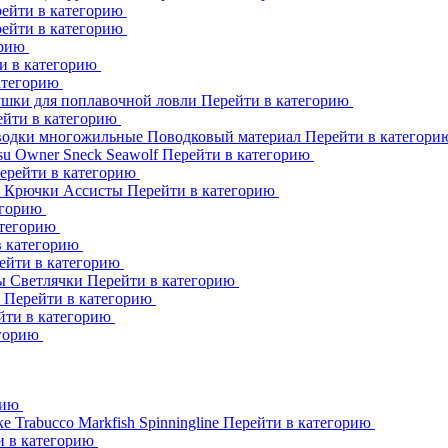
ейти в категорию
ейти в категорию
орию
и в категорию
атегорию
шки для поплавочной ловли
Перейти в категорию
ейти в категорию
одки многожильные
Поводковый материал
Перейти в категор
su
Owner
Sneck
Seawolf
Перейти в категорию
ерейти в категорию
к
Крючки Ассисты
Перейти в категорию
егорию
атегорию
в категорию
ейти в категорию
ны
Светлячки
Перейти в категорию
h
Перейти в категорию
йти в категорию
егорию
рию
ке
Trabucco
Markfish
Spinningline
Перейти в категорию
и в категорию