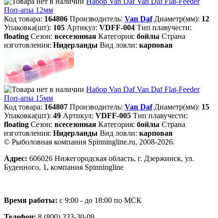
Набор Van Daf Van Daf Flat-Feeder
Поп-апы 12мм
Код товара:
164806
Производитель:
Van Daf
Диаметр(мм):
12
Упаковка(шт):
105
Артикул:
VDFF-004
Тип плавучести:
floating
Сезон:
всесезонная
Категория:
бойлы
Страна
изготовления:
Нидерланды
Вид ловли:
карповая
Набор Van Daf Van Daf Flat-Feeder
Поп-апы 15мм
Код товара:
164807
Производитель:
Van Daf
Диаметр(мм):
15
Упаковка(шт):
49
Артикул:
VDFF-005
Тип плавучести:
floating
Сезон:
всесезонная
Категория:
бойлы
Страна
изготовления:
Нидерланды
Вид ловли:
карповая
© Рыболовная компания Spinningline.ru, 2008-2026.
Адрес:
606026 Нижегородская область, г. Дзержинск, ул.
Буденного, 1, компания Spinningline
Время работы:
с 9:00 - до 18:00 по МСК
Телефон:
8 (800) 333-30-09