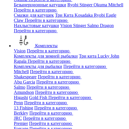
Безынерционные катушки
Ryobi
Stinger
Okuma
Mitchell
Перейти в категорию
Смазки для катушек
Три Кита
Kosadaka
Ryobi
Eagle
Claw
Перейти в категорию
Нахлыстовые катушки
Vision
Stinger
Salmo
Dragon
Перейти в категорию
Комплекты
Vision
Перейти в категорию
Комплекты для зимней рыбалки
Три кита
Lucky John
Rapala
Перейти в категорию
Комплекты для рыбалки
Перейти в категорию
Mitchell
Перейти в категорию
Shakespeare
Перейти в категорию
Abu Garcia
Перейти в категорию
Salmo
Перейти в категорию
Amundson
Перейти в категорию
Higashi
Gold Fish
Перейти в категорию
Penn
Перейти в категорию
13 Fishing
Перейти в категорию
Berkley
Перейти в категорию
JRC
Перейти в категорию
Premier
Перейти в категорию
Forsage
Перейти в категорию