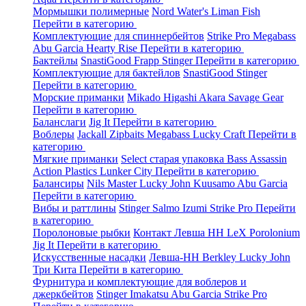
Мормышки полимерные
Nord Water's
Liman Fish
Перейти в категорию
Комплектующие для спиннербейтов
Strike Pro
Megabass
Abu Garcia
Hearty Rise
Перейти в категорию
Бактейлы
SnastiGood
Frapp
Stinger
Перейти в категорию
Комплектующие для бактейлов
SnastiGood
Stinger
Перейти в категорию
Морские приманки
Mikado
Higashi
Akara
Savage Gear
Перейти в категорию
Баланслаги
Jig It
Перейти в категорию
Воблеры
Jackall
Zipbaits
Megabass
Lucky Craft
Перейти в
категорию
Мягкие приманки
Select старая упаковка
Bass Assassin
Action Plastics
Lunker City
Перейти в категорию
Балансиры
Nils Master
Lucky John
Kuusamo
Abu Garcia
Перейти в категорию
Вибы и раттлины
Stinger
Salmo
Izumi
Strike Pro
Перейти
в категорию
Поролоновые рыбки
Контакт
Левша НН
LeX Porolonium
Jig It
Перейти в категорию
Искусственные насадки
Левша-НН
Berkley
Lucky John
Три Кита
Перейти в категорию
Фурнитура и комплектующие для воблеров и
джеркбейтов
Stinger
Imakatsu
Abu Garcia
Strike Pro