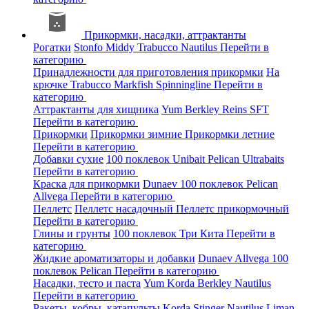
Прикормки, насадки, аттрактанты
Рогатки
Stonfo
Middy
Trabucco
Nautilus
Перейти в
категорию
Принадлежности для приготовления прикормки
На
крючке
Trabucco
Markfish
Spinningline
Перейти в
категорию
Аттрактанты для хищника
Yum
Berkley
Reins
SFT
Перейти в категорию
Прикормки
Прикормки зимние
Прикормки летние
Перейти в категорию
Добавки сухие
100 поклевок
Unibait
Pelican
Ultrabaits
Перейти в категорию
Краска для прикормки
Dunaev
100 поклевок
Pelican
Allvega
Перейти в категорию
Пеллетс
Пеллетс насадочный
Пеллетс прикормочный
Перейти в категорию
Глины и грунты
100 поклевок
Три Кита
Перейти в
категорию
Жидкие ароматизаторы и добавки
Dunaev
Allvega
100
поклевок
Pelican
Перейти в категорию
Насадки, тесто и паста
Yum
Korda
Berkley
Nautilus
Перейти в категорию
Ракеты, кобры, катапульты
Korda
Stinger
Nautilus
Liman