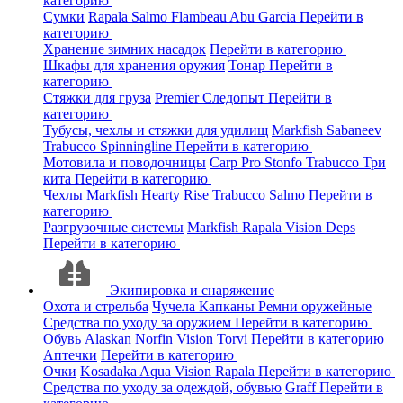
категорию
Сумки
Rapala
Salmo
Flambeau
Abu Garcia
Перейти в
категорию
Хранение зимних насадок
Перейти в категорию
Шкафы для хранения оружия
Тонар
Перейти в
категорию
Стяжки для груза
Premier
Следопыт
Перейти в
категорию
Тубусы, чехлы и стяжки для удилищ
Markfish
Sabaneev
Trabucco
Spinningline
Перейти в категорию
Мотовила и поводочницы
Carp Pro
Stonfo
Trabucco
Три
кита
Перейти в категорию
Чехлы
Markfish
Hearty Rise
Trabucco
Salmo
Перейти в
категорию
Разгрузочные системы
Markfish
Rapala
Vision
Deps
Перейти в категорию
Экипировка и снаряжение
Охота и стрельба
Чучела
Капканы
Ремни оружейные
Средства по уходу за оружием
Перейти в категорию
Обувь
Alaskan
Norfin
Vision
Torvi
Перейти в категорию
Аптечки
Перейти в категорию
Очки
Kosadaka
Aqua
Vision
Rapala
Перейти в категорию
Средства по уходу за одеждой, обувью
Graff
Перейти в