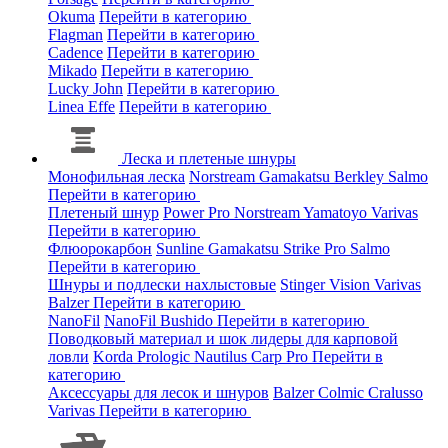
Okuma
Перейти в категорию
Flagman
Перейти в категорию
Cadence
Перейти в категорию
Mikado
Перейти в категорию
Lucky John
Перейти в категорию
Linea Effe
Перейти в категорию
Леска и плетеные шнуры
Монофильная леска
Norstream
Gamakatsu
Berkley
Salmo
Перейти в категорию
Плетеный шнур
Power Pro
Norstream
Yamatoyo
Varivas
Перейти в категорию
Флюорокарбон
Sunline
Gamakatsu
Strike Pro
Salmo
Перейти в категорию
Шнуры и подлески нахлыстовые
Stinger
Vision
Varivas
Balzer
Перейти в категорию
NanoFil
NanoFil
Bushido
Перейти в категорию
Поводковый материал и шок лидеры для карповой
ловли
Korda
Prologic
Nautilus
Carp Pro
Перейти в
категорию
Аксессуары для лесок и шнуров
Balzer
Colmic
Cralusso
Varivas
Перейти в категорию