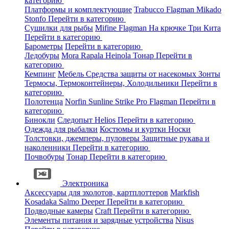
категорию
Платформы и комплектующие
Trabucco
Flagman
Mikado
Stonfo
Перейти в категорию
Сушилки для рыбы
Mifine
Flagman
На крючке
Три Кита
Перейти в категорию
Барометры
Перейти в категорию
Ледобуры
Mora
Rapala
Heinola
Тонар
Перейти в
категорию
Кемпинг
Мебель
Средства защиты от насекомых
Зонты
Термосы, Термоконтейнеры, Холодильники
Перейти в
категорию
Полотенца
Norfin
Sunline
Strike Pro
Flagman
Перейти в
категорию
Бинокли
Следопыт
Helios
Перейти в категорию
Одежда для рыбалки
Костюмы и куртки
Носки
Толстовки, джемперы, пуловеры
Защитные рукава и
наколенники
Перейти в категорию
Почвобуры
Тонар
Перейти в категорию
Электроника
Аксессуары для эхолотов, картплоттеров
Markfish
Kosadaka
Salmo
Deeper
Перейти в категорию
Подводные камеры
Craft
Перейти в категорию
Элементы питания и зарядные устройства
Nisus