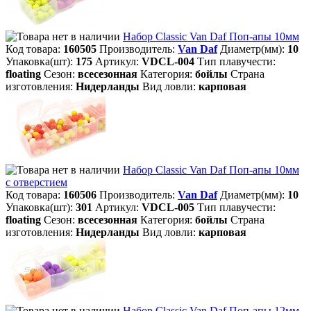
Набор Classic Van Daf Поп-апы 10мм
Код товара:
160505
Производитель:
Van Daf
Диаметр(мм):
10
Упаковка(шт):
175
Артикул:
VDCL-004
Тип плавучести:
floating
Сезон:
всесезонная
Категория:
бойлы
Страна
изготовления:
Нидерланды
Вид ловли:
карповая
Набор Classic Van Daf Поп-апы 10мм
с отверстием
Код товара:
160506
Производитель:
Van Daf
Диаметр(мм):
10
Упаковка(шт):
301
Артикул:
VDCL-005
Тип плавучести:
floating
Сезон:
всесезонная
Категория:
бойлы
Страна
изготовления:
Нидерланды
Вид ловли:
карповая
Набор Classic Van Daf Поп-апы 12мм