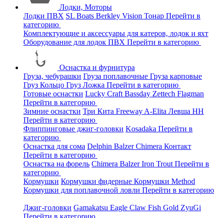
Лодки, Моторы
Лодки ПВХ
SL Boats
Berkley
Vision
Тонар
Перейти в
категорию
Комплектующие и аксессуары для катеров, лодок и яхт
Оборудование для лодок ПВХ
Перейти в категорию
Оснастка и фурнитура
Груза, чебурашки
Груза поплавочные
Груза карповые
Груз Кольцо
Груз Ложка
Перейти в категорию
Готовые оснастки
Lucky Craft
Bassday
Zettech
Flagman
Перейти в категорию
Зимние оснастки
Три Кита
Freeway
A-Elita
Левша НН
Перейти в категорию
Флиппинговые джиг-головки
Kosadaka
Перейти в
категорию
Оснастка для сома
Delphin
Balzer
Chimera
Контакт
Перейти в категорию
Оснастка на форель
Chimera
Balzer
Iron Trout
Перейти в
категорию
Кормушки
Кормушки фидерные
Кормушки Method
Кормушки для поплавочной ловли
Перейти в категорию
Джиг-головки
Gamakatsu
Eagle Claw
Fish Gold
ZyuGi
Перейти в категорию