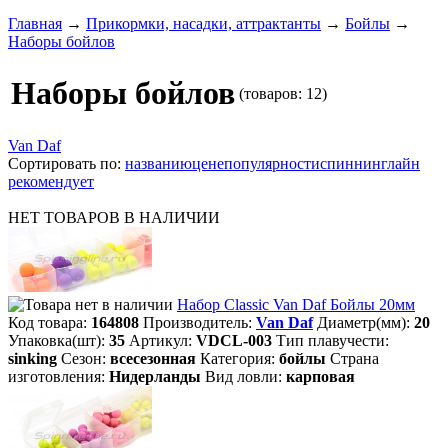
Главная
→
Прикормки, насадки, аттрактанты
→
Бойлы
→
Наборы бойлов
Наборы бойлов
(товаров: 12)
Van Daf
Сортировать по:
названию
цене
популярности
спиннинглайн
рекомендует
НЕТ ТОВАРОВ В НАЛИЧИИ
Набор Classic Van Daf Бойлы 20мм
Код товара:
164808
Производитель:
Van Daf
Диаметр(мм):
20
Упаковка(шт):
35
Артикул:
VDCL-003
Тип плавучести:
sinking
Сезон:
всесезонная
Категория:
бойлы
Страна
изготовления:
Нидерланды
Вид ловли:
карповая