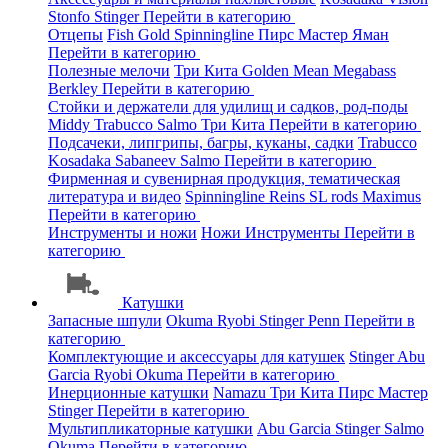
Stonfo
Stinger
Перейти в категорию
Отцепы
Fish Gold
Spinningline
Пирс Мастер
Яман
Перейти в категорию
Полезные мелочи
Три Кита
Golden Mean
Megabass
Berkley
Перейти в категорию
Стойки и держатели для удилищ и садков, род-поды
Middy
Trabucco
Salmo
Три Кита
Перейти в категорию
Подсачеки, липгрипы, багры, куканы, садки
Trabucco
Kosadaka
Sabaneev
Salmo
Перейти в категорию
Фирменная и сувенирная продукция, тематическая
литература и видео
Spinningline
Reins
SL rods
Maximus
Перейти в категорию
Инструменты и ножи
Ножи
Инструменты
Перейти в
категорию
Катушки
Запасные шпули
Okuma
Ryobi
Stinger
Penn
Перейти в
категорию
Комплектующие и аксессуары для катушек
Stinger
Abu
Garcia
Ryobi
Okuma
Перейти в категорию
Инерционные катушки
Namazu
Три Кита
Пирс Мастер
Stinger
Перейти в категорию
Мультипликаторные катушки
Abu Garcia
Stinger
Salmo
Okuma
Перейти в категорию