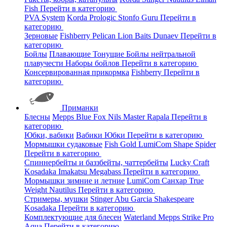
Fish
Перейти в категорию
PVA System
Korda
Prologic
Stonfo
Guru
Перейти в
категорию
Зерновые
Fishberry
Pelican
Lion Baits
Dunaev
Перейти в
категорию
Бойлы
Плавающие
Тонущие
Бойлы нейтральной
плавучести
Наборы бойлов
Перейти в категорию
Консервированная прикормка
Fishberry
Перейти в
категорию
Приманки
Блесны
Mepps
Blue Fox
Nils Master
Rapala
Перейти в
категорию
Юбки, вабики
Вабики
Юбки
Перейти в категорию
Мормышки судаковые
Fish Gold
LumiCom
Shape
Spider
Перейти в категорию
Спиннербейты и баззбейты, чаттербейты
Lucky Craft
Kosadaka
Imakatsu
Megabass
Перейти в категорию
Мормышки зимние и летние
LumiCom
Санхар
True
Weight
Nautilus
Перейти в категорию
Стримеры, мушки
Stinger
Abu Garcia
Shakespeare
Kosadaka
Перейти в категорию
Комплектующие для блесен
Waterland
Mepps
Strike Pro
Aqua
Перейти в категорию