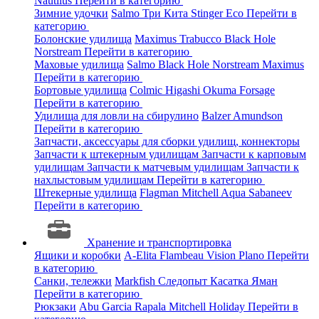
Nautilus
Перейти в категорию
Зимние удочки
Salmo
Три Кита
Stinger
Eco
Перейти в
категорию
Болонские удилища
Maximus
Trabucco
Black Hole
Norstream
Перейти в категорию
Маховые удилища
Salmo
Black Hole
Norstream
Maximus
Перейти в категорию
Бортовые удилища
Colmic
Higashi
Okuma
Forsage
Перейти в категорию
Удилища для ловли на сбирулино
Balzer
Amundson
Перейти в категорию
Запчасти, аксессуары для сборки удилищ, коннекторы
Запчасти к штекерным удилищам
Запчасти к карповым
удилищам
Запчасти к матчевым удилищам
Запчасти к
нахлыстовым удилищам
Перейти в категорию
Штекерные удилища
Flagman
Mitchell
Aqua
Sabaneev
Перейти в категорию
Хранение и транспортировка
Ящики и коробки
A-Elita
Flambeau
Vision
Plano
Перейти
в категорию
Санки, тележки
Markfish
Следопыт
Касатка
Яман
Перейти в категорию
Рюкзаки
Abu Garcia
Rapala
Mitchell
Holiday
Перейти в