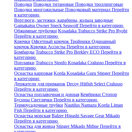
Поводки
Поводки титановые
Поводки троллинговые
Поводки многожильные
Поводковый материал
Перейти
в категорию
Вертлюги, застежки, карабины, кольца заводные
Gamakatsu
Owner
Sneck
Seawolf
Перейти в категорию
Обжимные трубочки
Kosadaka
Trabucco
Strike Pro
Ryobi
Перейти в категорию
Крючки
Офсетный крючок
Тройники
Одинарный
крючок
Крючки Ассисты
Перейти в категорию
Бомбарды
Trabucco
Strike Pro
Berkley
ECO
Перейти в
категорию
Поплавки
Trabucco
Stonfo
Kosadaka
Cralusso
Перейти в
категорию
Оснастка карповая
Korda
Kosadaka
Guru
Stinger
Перейти
в категорию
Держатели для приманок
Decoy
Hitfish
Select
Cralusso
Перейти в категорию
Оснастка поплавочная и донная
Кембрики
Стопор
Бусины
Светлячки
Перейти в категорию
Термоусадочные трубки
Nautilus
Namazu
Korda
Liman
Fish
Перейти в категорию
Оснастка морская
Balzer
Higashi
Savage Gear
Mikado
Перейти в категорию
Оснастка для живца
Stinger
Mikado
Mifine
Перейти в
категорию