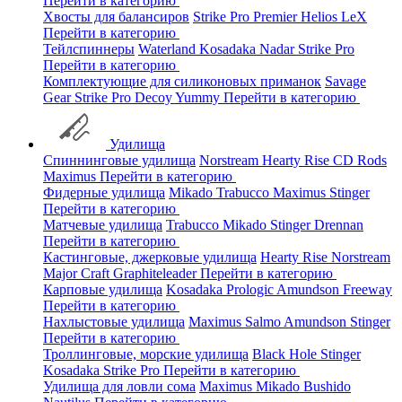
Перейти в категорию
Хвосты для балансиров
Strike Pro
Premier
Helios
LeX
Перейти в категорию
Тейлспиннеры
Waterland
Kosadaka
Nadar
Strike Pro
Перейти в категорию
Комплектующие для силиконовых приманок
Savage
Gear
Strike Pro
Decoy
Yummy
Перейти в категорию
Удилища
Спиннинговые удилища
Norstream
Hearty Rise
CD Rods
Maximus
Перейти в категорию
Фидерные удилища
Mikado
Trabucco
Maximus
Stinger
Перейти в категорию
Матчевые удилища
Trabucco
Mikado
Stinger
Drennan
Перейти в категорию
Кастинговые, джерковые удилища
Hearty Rise
Norstream
Major Craft
Graphiteleader
Перейти в категорию
Карповые удилища
Kosadaka
Prologic
Amundson
Freeway
Перейти в категорию
Нахлыстовые удилища
Maximus
Salmo
Amundson
Stinger
Перейти в категорию
Троллинговые, морские удилища
Black Hole
Stinger
Kosadaka
Strike Pro
Перейти в категорию
Удилища для ловли сома
Maximus
Mikado
Bushido