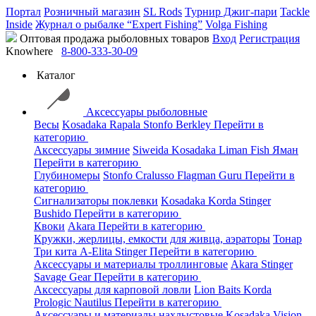
Портал
Розничный магазин
SL Rods
Турнир Джиг-пари
Tackle
Inside
Журнал о рыбалке “Expert Fishing”
Volga Fishing
Оптовая продажа рыболовных товаров
Вход
Регистрация
Knowhere
8-800-333-30-09
Каталог
Аксессуары рыболовные
Весы
Kosadaka
Rapala
Stonfo
Berkley
Перейти в
категорию
Аксессуары зимние
Siweida
Kosadaka
Liman Fish
Яман
Перейти в категорию
Глубиномеры
Stonfo
Cralusso
Flagman
Guru
Перейти в
категорию
Сигнализаторы поклевки
Kosadaka
Korda
Stinger
Bushido
Перейти в категорию
Квоки
Akara
Перейти в категорию
Кружки, жерлицы, емкости для живца, аэраторы
Тонар
Три кита
A-Elita
Stinger
Перейти в категорию
Аксессуары и материалы троллинговые
Akara
Stinger
Savage Gear
Перейти в категорию
Аксессуары для карповой ловли
Lion Baits
Korda
Prologic
Nautilus
Перейти в категорию
Аксессуары и материалы нахлыстовые
Kosadaka
Vision