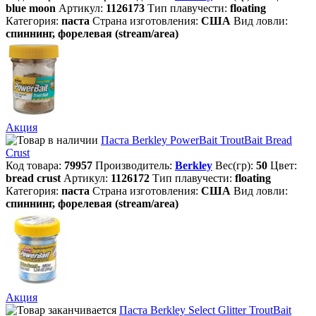
blue moon
Артикул:
1126173
Тип плавучести:
floating
Категория:
паста
Страна изготовления:
США
Вид ловли:
спиннинг, форелевая (stream/area)
Акция
Паста Berkley PowerBait TroutBait Bread
Crust
Код товара:
79957
Производитель:
Berkley
Вес(гр):
50
Цвет:
bread crust
Артикул:
1126172
Тип плавучести:
floating
Категория:
паста
Страна изготовления:
США
Вид ловли:
спиннинг, форелевая (stream/area)
Акция
Паста Berkley Select Glitter TroutBait