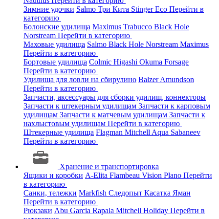
Nautilus
Перейти в категорию
Зимние удочки
Salmo
Три Кита
Stinger
Eco
Перейти в
категорию
Болонские удилища
Maximus
Trabucco
Black Hole
Norstream
Перейти в категорию
Маховые удилища
Salmo
Black Hole
Norstream
Maximus
Перейти в категорию
Бортовые удилища
Colmic
Higashi
Okuma
Forsage
Перейти в категорию
Удилища для ловли на сбирулино
Balzer
Amundson
Перейти в категорию
Запчасти, аксессуары для сборки удилищ, коннекторы
Запчасти к штекерным удилищам
Запчасти к карповым
удилищам
Запчасти к матчевым удилищам
Запчасти к
нахлыстовым удилищам
Перейти в категорию
Штекерные удилища
Flagman
Mitchell
Aqua
Sabaneev
Перейти в категорию
Хранение и транспортировка
Ящики и коробки
A-Elita
Flambeau
Vision
Plano
Перейти
в категорию
Санки, тележки
Markfish
Следопыт
Касатка
Яман
Перейти в категорию
Рюкзаки
Abu Garcia
Rapala
Mitchell
Holiday
Перейти в