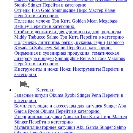
Stonfo
Stinger
Перейти в категорию
Отцепы
Fish Gold
Spinningline
Пирс Мастер
Яман
Перейти в категорию
Полезные мелочи
Три Кита
Golden Mean
Megabass
Berkley
Перейти в категорию
Стойки и держатели для удилищ и садков, род-поды
Middy
Trabucco
Salmo
Три Кита
Перейти в категорию
Подсачеки, липгрипы, багры, куканы, садки
Trabucco
Kosadaka
Sabaneev
Salmo
Перейти в категорию
Фирменная и сувенирная продукция, тематическая
литература и видео
Spinningline
Reins
SL rods
Maximus
Перейти в категорию
Инструменты и ножи
Ножи
Инструменты
Перейти в
категорию
Катушки
Запасные шпули
Okuma
Ryobi
Stinger
Penn
Перейти в
категорию
Комплектующие и аксессуары для катушек
Stinger
Abu
Garcia
Ryobi
Okuma
Перейти в категорию
Инерционные катушки
Namazu
Три Кита
Пирс Мастер
Stinger
Перейти в категорию
Мультипликаторные катушки
Abu Garcia
Stinger
Salmo
Okuma
Перейти в категорию