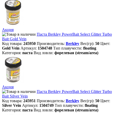
Акция
Паста Berkley PowerBait Select Glitter Turbo
Bait Gold Vein
Код товара:
245950
Производитель:
Berkley
Вес(гр):
50
Цвет:
Gold Vein
Артикул:
1504748
Тип плавучести:
floating
Категория:
паста
Вид ловли:
форелевая (stream/area)
Акция
Паста Berkley PowerBait Select Glitter Turbo
Bait Silver Vein
Код товара:
245951
Производитель:
Berkley
Вес(гр):
50
Цвет:
Silver Vein
Артикул:
1504749
Тип плавучести:
floating
Категория:
паста
Вид ловли:
форелевая (stream/area)