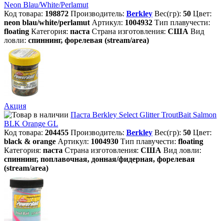
Neon Blau/White/Perlamut
Код товара:
198872
Производитель:
Berkley
Вес(гр):
50
Цвет:
neon blau/white/perlamut
Артикул:
1004932
Тип плавучести:
floating
Категория:
паста
Страна изготовления:
США
Вид
ловли:
спиннинг, форелевая (stream/area)
Акция
Паста Berkley Select Glitter TroutBait Salmon
BLK Orange GL
Код товара:
204455
Производитель:
Berkley
Вес(гр):
50
Цвет:
black & orange
Артикул:
1004930
Тип плавучести:
floating
Категория:
паста
Страна изготовления:
США
Вид ловли:
спиннинг, поплавочная, донная/фидерная, форелевая
(stream/area)