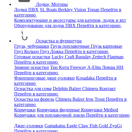
Лодки, Моторы
Лодки ПВХ
SL Boats
Berkley
Vision
Тонар
Перейти в
категорию
Комплектующие и аксессуары для катеров, лодок и яхт
Оборудование для лодок ПВХ
Перейти в категорию
Оснастка и фурнитура
Груза, чебурашки
Груза поплавочные
Груза карповые
Груз Кольцо
Груз Ложка
Перейти в категорию
Готовые оснастки
Lucky Craft
Bassday
Zettech
Flagman
Перейти в категорию
Зимние оснастки
Три Кита
Freeway
A-Elita
Левша НН
Перейти в категорию
Флиппинговые джиг-головки
Kosadaka
Перейти в
категорию
Оснастка для сома
Delphin
Balzer
Chimera
Контакт
Перейти в категорию
Оснастка на форель
Chimera
Balzer
Iron Trout
Перейти в
категорию
Кормушки
Кормушки фидерные
Кормушки Method
Кормушки для поплавочной ловли
Перейти в категорию
Джиг-головки
Gamakatsu
Eagle Claw
Fish Gold
ZyuGi
Перейти в категорию