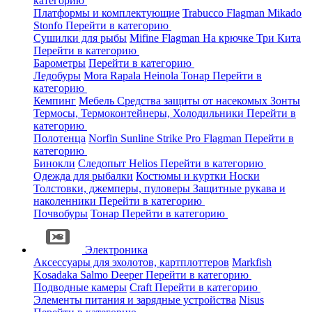
категорию
Платформы и комплектующие
Trabucco
Flagman
Mikado
Stonfo
Перейти в категорию
Сушилки для рыбы
Mifine
Flagman
На крючке
Три Кита
Перейти в категорию
Барометры
Перейти в категорию
Ледобуры
Mora
Rapala
Heinola
Тонар
Перейти в
категорию
Кемпинг
Мебель
Средства защиты от насекомых
Зонты
Термосы, Термоконтейнеры, Холодильники
Перейти в
категорию
Полотенца
Norfin
Sunline
Strike Pro
Flagman
Перейти в
категорию
Бинокли
Следопыт
Helios
Перейти в категорию
Одежда для рыбалки
Костюмы и куртки
Носки
Толстовки, джемперы, пуловеры
Защитные рукава и
наколенники
Перейти в категорию
Почвобуры
Тонар
Перейти в категорию
Электроника
Аксессуары для эхолотов, картплоттеров
Markfish
Kosadaka
Salmo
Deeper
Перейти в категорию
Подводные камеры
Craft
Перейти в категорию
Элементы питания и зарядные устройства
Nisus