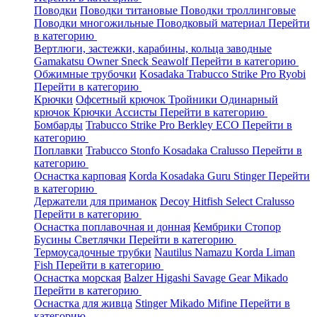
Поводки
Поводки титановые
Поводки троллинговые
Поводки многожильные
Поводковый материал
Перейти
в категорию
Вертлюги, застежки, карабины, кольца заводные
Gamakatsu
Owner
Sneck
Seawolf
Перейти в категорию
Обжимные трубочки
Kosadaka
Trabucco
Strike Pro
Ryobi
Перейти в категорию
Крючки
Офсетный крючок
Тройники
Одинарный
крючок
Крючки Ассисты
Перейти в категорию
Бомбарды
Trabucco
Strike Pro
Berkley
ECO
Перейти в
категорию
Поплавки
Trabucco
Stonfo
Kosadaka
Cralusso
Перейти в
категорию
Оснастка карповая
Korda
Kosadaka
Guru
Stinger
Перейти
в категорию
Держатели для приманок
Decoy
Hitfish
Select
Cralusso
Перейти в категорию
Оснастка поплавочная и донная
Кембрики
Стопор
Бусины
Светлячки
Перейти в категорию
Термоусадочные трубки
Nautilus
Namazu
Korda
Liman
Fish
Перейти в категорию
Оснастка морская
Balzer
Higashi
Savage Gear
Mikado
Перейти в категорию
Оснастка для живца
Stinger
Mikado
Mifine
Перейти в
категорию