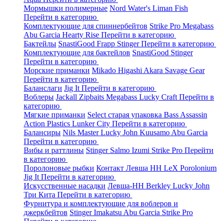
Мормышки полимерные
Nord Water's
Liman Fish
Перейти в категорию
Комплектующие для спиннербейтов
Strike Pro
Megabass
Abu Garcia
Hearty Rise
Перейти в категорию
Бактейлы
SnastiGood
Frapp
Stinger
Перейти в категорию
Комплектующие для бактейлов
SnastiGood
Stinger
Перейти в категорию
Морские приманки
Mikado
Higashi
Akara
Savage Gear
Перейти в категорию
Баланслаги
Jig It
Перейти в категорию
Воблеры
Jackall
Zipbaits
Megabass
Lucky Craft
Перейти в
категорию
Мягкие приманки
Select старая упаковка
Bass Assassin
Action Plastics
Lunker City
Перейти в категорию
Балансиры
Nils Master
Lucky John
Kuusamo
Abu Garcia
Перейти в категорию
Вибы и раттлины
Stinger
Salmo
Izumi
Strike Pro
Перейти
в категорию
Поролоновые рыбки
Контакт
Левша НН
LeX Porolonium
Jig It
Перейти в категорию
Искусственные насадки
Левша-НН
Berkley
Lucky John
Три Кита
Перейти в категорию
Фурнитура и комплектующие для воблеров и
джеркбейтов
Stinger
Imakatsu
Abu Garcia
Strike Pro