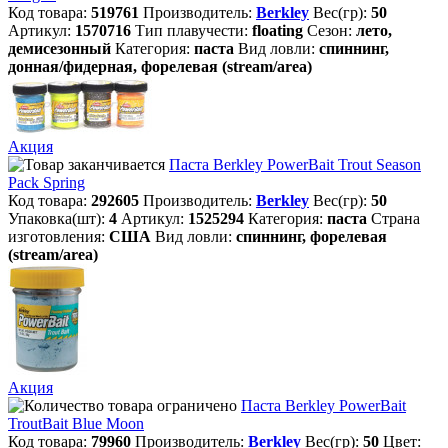
Код товара:
519761
Производитель:
Berkley
Вес(гр):
50
Артикул:
1570716
Тип плавучести:
floating
Сезон:
лето,
демисезонный
Категория:
паста
Вид ловли:
спиннинг,
донная/фидерная, форелевая (stream/area)
Акция
Паста Berkley PowerBait Trout Season
Pack Spring
Код товара:
292605
Производитель:
Berkley
Вес(гр):
50
Упаковка(шт):
4
Артикул:
1525294
Категория:
паста
Страна
изготовления:
США
Вид ловли:
спиннинг, форелевая
(stream/area)
Акция
Паста Berkley PowerBait
TroutBait Blue Moon
Код товара:
79960
Производитель:
Berkley
Вес(гр):
50
Цвет: