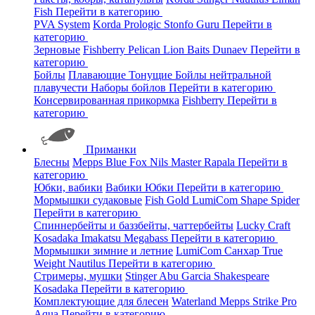
Fish
Перейти в категорию
PVA System
Korda
Prologic
Stonfo
Guru
Перейти в
категорию
Зерновые
Fishberry
Pelican
Lion Baits
Dunaev
Перейти в
категорию
Бойлы
Плавающие
Тонущие
Бойлы нейтральной
плавучести
Наборы бойлов
Перейти в категорию
Консервированная прикормка
Fishberry
Перейти в
категорию
Приманки
Блесны
Mepps
Blue Fox
Nils Master
Rapala
Перейти в
категорию
Юбки, вабики
Вабики
Юбки
Перейти в категорию
Мормышки судаковые
Fish Gold
LumiCom
Shape
Spider
Перейти в категорию
Спиннербейты и баззбейты, чаттербейты
Lucky Craft
Kosadaka
Imakatsu
Megabass
Перейти в категорию
Мормышки зимние и летние
LumiCom
Санхар
True
Weight
Nautilus
Перейти в категорию
Стримеры, мушки
Stinger
Abu Garcia
Shakespeare
Kosadaka
Перейти в категорию
Комплектующие для блесен
Waterland
Mepps
Strike Pro
Aqua
Перейти в категорию