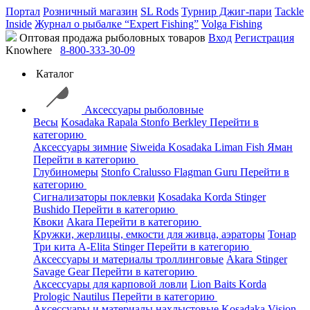
Портал
Розничный магазин
SL Rods
Турнир Джиг-пари
Tackle
Inside
Журнал о рыбалке “Expert Fishing”
Volga Fishing
Оптовая продажа рыболовных товаров
Вход
Регистрация
Knowhere
8-800-333-30-09
Каталог
Аксессуары рыболовные
Весы
Kosadaka
Rapala
Stonfo
Berkley
Перейти в
категорию
Аксессуары зимние
Siweida
Kosadaka
Liman Fish
Яман
Перейти в категорию
Глубиномеры
Stonfo
Cralusso
Flagman
Guru
Перейти в
категорию
Сигнализаторы поклевки
Kosadaka
Korda
Stinger
Bushido
Перейти в категорию
Квоки
Akara
Перейти в категорию
Кружки, жерлицы, емкости для живца, аэраторы
Тонар
Три кита
A-Elita
Stinger
Перейти в категорию
Аксессуары и материалы троллинговые
Akara
Stinger
Savage Gear
Перейти в категорию
Аксессуары для карповой ловли
Lion Baits
Korda
Prologic
Nautilus
Перейти в категорию
Аксессуары и материалы нахлыстовые
Kosadaka
Vision