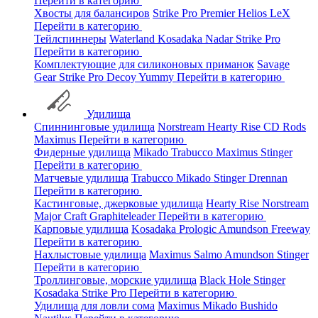
Перейти в категорию
Хвосты для балансиров
Strike Pro
Premier
Helios
LeX
Перейти в категорию
Тейлспиннеры
Waterland
Kosadaka
Nadar
Strike Pro
Перейти в категорию
Комплектующие для силиконовых приманок
Savage
Gear
Strike Pro
Decoy
Yummy
Перейти в категорию
Удилища
Спиннинговые удилища
Norstream
Hearty Rise
CD Rods
Maximus
Перейти в категорию
Фидерные удилища
Mikado
Trabucco
Maximus
Stinger
Перейти в категорию
Матчевые удилища
Trabucco
Mikado
Stinger
Drennan
Перейти в категорию
Кастинговые, джерковые удилища
Hearty Rise
Norstream
Major Craft
Graphiteleader
Перейти в категорию
Карповые удилища
Kosadaka
Prologic
Amundson
Freeway
Перейти в категорию
Нахлыстовые удилища
Maximus
Salmo
Amundson
Stinger
Перейти в категорию
Троллинговые, морские удилища
Black Hole
Stinger
Kosadaka
Strike Pro
Перейти в категорию
Удилища для ловли сома
Maximus
Mikado
Bushido