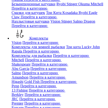
Безынерционные катушки
Ryobi
Stinger
Okuma
Mitchell
Перейти в категорию
Смазки для катушек
Три Кита
Kosadaka
Ryobi
Eagle
Claw
Перейти в категорию
Нахлыстовые катушки
Vision
Stinger
Salmo
Dragon
Перейти в категорию
Комплекты
Vision
Перейти в категорию
Комплекты для зимней рыбалки
Три кита
Lucky John
Rapala
Перейти в категорию
Комплекты для рыбалки
Перейти в категорию
Mitchell
Перейти в категорию
Shakespeare
Перейти в категорию
Abu Garcia
Перейти в категорию
Salmo
Перейти в категорию
Amundson
Перейти в категорию
Higashi
Gold Fish
Перейти в категорию
Penn
Перейти в категорию
13 Fishing
Перейти в категорию
Berkley
Перейти в категорию
JRC
Перейти в категорию
Premier
Перейти в категорию
Forsage
Перейти в категорию