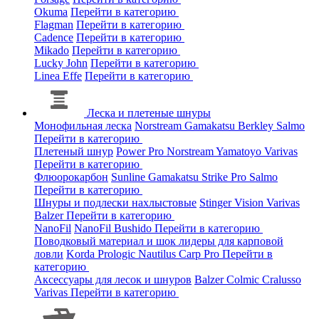
Okuma
Перейти в категорию
Flagman
Перейти в категорию
Cadence
Перейти в категорию
Mikado
Перейти в категорию
Lucky John
Перейти в категорию
Linea Effe
Перейти в категорию
Леска и плетеные шнуры
Монофильная леска
Norstream
Gamakatsu
Berkley
Salmo
Перейти в категорию
Плетеный шнур
Power Pro
Norstream
Yamatoyo
Varivas
Перейти в категорию
Флюорокарбон
Sunline
Gamakatsu
Strike Pro
Salmo
Перейти в категорию
Шнуры и подлески нахлыстовые
Stinger
Vision
Varivas
Balzer
Перейти в категорию
NanoFil
NanoFil
Bushido
Перейти в категорию
Поводковый материал и шок лидеры для карповой
ловли
Korda
Prologic
Nautilus
Carp Pro
Перейти в
категорию
Аксессуары для лесок и шнуров
Balzer
Colmic
Cralusso
Varivas
Перейти в категорию