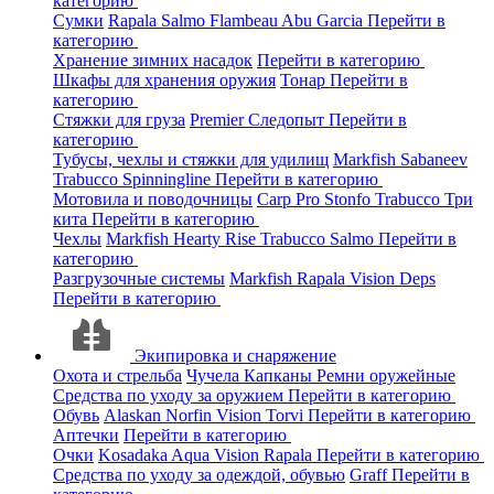
категорию
Сумки
Rapala
Salmo
Flambeau
Abu Garcia
Перейти в
категорию
Хранение зимних насадок
Перейти в категорию
Шкафы для хранения оружия
Тонар
Перейти в
категорию
Стяжки для груза
Premier
Следопыт
Перейти в
категорию
Тубусы, чехлы и стяжки для удилищ
Markfish
Sabaneev
Trabucco
Spinningline
Перейти в категорию
Мотовила и поводочницы
Carp Pro
Stonfo
Trabucco
Три
кита
Перейти в категорию
Чехлы
Markfish
Hearty Rise
Trabucco
Salmo
Перейти в
категорию
Разгрузочные системы
Markfish
Rapala
Vision
Deps
Перейти в категорию
Экипировка и снаряжение
Охота и стрельба
Чучела
Капканы
Ремни оружейные
Средства по уходу за оружием
Перейти в категорию
Обувь
Alaskan
Norfin
Vision
Torvi
Перейти в категорию
Аптечки
Перейти в категорию
Очки
Kosadaka
Aqua
Vision
Rapala
Перейти в категорию
Средства по уходу за одеждой, обувью
Graff
Перейти в