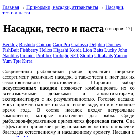
Главная
→
Прикормки, насадки, аттрактанты
→
Насадки,
тесто и паста
Насадки, тесто и паста
(товаров: 17)
Berkley
Bushido
Caiman
Carp Pro
Cralusso
Delphin
Dunaev
FishBait
Fishberry
Helios
Higashi
Korda
Lion Baits
Lucky John
Nautilus
Premier
Profilux
Prologic
SFT
Stonfo
Ultrabaits
Yaman
Yum
Три Кита
Современный рыболовный рынок предлагает широкий
ассортимент различных насадок, а также теста и паст для их
самостоятельного изготовления. Широкий выбор
искусственных насадок
позволяет комбинировать их со
всевозможными добавками и ароматизаторами,
экспериментируя с их результативностью. Готовые насадки
могут применяться не только в теплой воде, но и в холодное
время года. В состав насадок входят натуральные
компоненты, которые питательны для рыбы. Среди
рыболовов-форелятников применяется
форелевая паста
. Она
эффективно привлекает рыбу, повышая вероятность поклевки
благодаря естественному и насыщенному аромату. Насадки и