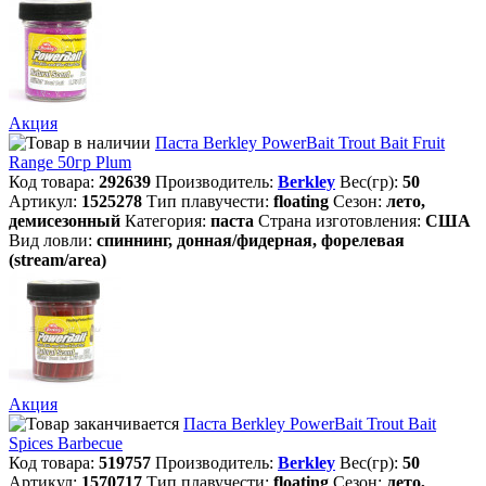
Акция
Паста Berkley PowerBait Trout Bait Fruit
Range 50гр Plum
Код товара:
292639
Производитель:
Berkley
Вес(гр):
50
Артикул:
1525278
Тип плавучести:
floating
Сезон:
лето,
демисезонный
Категория:
паста
Страна изготовления:
США
Вид ловли:
спиннинг, донная/фидерная, форелевая
(stream/area)
Акция
Паста Berkley PowerBait Trout Bait
Spices Barbecue
Код товара:
519757
Производитель:
Berkley
Вес(гр):
50
Артикул:
1570717
Тип плавучести:
floating
Сезон:
лето,