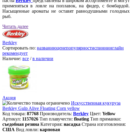
пасты
Berkley
представлены в широком ассортименте и могут
применяться в ловле на поплавок, на фидер, с бомбардой.
Насыщенные ароматы не оставят равнодушными голодных
рыб.
Читать далее
Berkley
Сортировать по:
названию
цене
популярности
спиннинглайн
рекомендует
Наличие:
все
/
в наличии
Акция
Искусственная кукуруза
Berkley Gulp Alive Floating Corn yellow
Код товара:
87768
Производитель:
Berkley
Цвет:
Yellow
Артикул:
1157026
Тип плавучести:
floating
Тип приманки:
съедобная резина
Категория:
насадка
Страна изготовления:
США
Вид ловли:
карповая