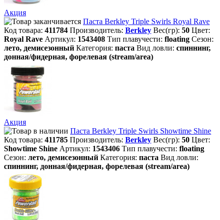
Акция
Паста Berkley Triple Swirls Royal Rave
Код товара:
411784
Производитель:
Berkley
Вес(гр):
50
Цвет:
Royal Rave
Артикул:
1543408
Тип плавучести:
floating
Сезон:
лето, демисезонный
Категория:
паста
Вид ловли:
спиннинг,
донная/фидерная, форелевая (stream/area)
Акция
Паста Berkley Triple Swirls Showtime Shine
Код товара:
411785
Производитель:
Berkley
Вес(гр):
50
Цвет:
Showtime Shine
Артикул:
1543406
Тип плавучести:
floating
Сезон:
лето, демисезонный
Категория:
паста
Вид ловли:
спиннинг, донная/фидерная, форелевая (stream/area)