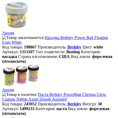
Акция
Насадка Berkley Power Bait Floating
Eggs White
Код товара:
198867
Производитель:
Berkley
Цвет:
white
Артикул:
1313107
Тип плавучести:
floating
Категория:
насадка
Страна изготовления:
США
Вид ловли:
форелевая
(stream/area)
Акция
Паста Berkley PowerBait Chroma Glow
Crappie Nibble Assist Dough Assorted
Код товара:
245952
Производитель:
Berkley
Вес(гр):
30
Артикул:
1499233
Категория:
паста
Вид ловли:
форелевая
(stream/area)