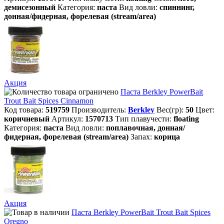
демисезонный
Категория:
паста
Вид ловли:
спиннинг,
донная/фидерная, форелевая (stream/area)
Акция
Паста Berkley PowerBait
Trout Bait Spices Cinnamon
Код товара:
519759
Производитель:
Berkley
Вес(гр):
50
Цвет:
коричневый
Артикул:
1570713
Тип плавучести:
floating
Категория:
паста
Вид ловли:
поплавочная, донная/
фидерная, форелевая (stream/area)
Запах:
корица
Акция
Паста Berkley PowerBait Trout Bait Spices
Oregno