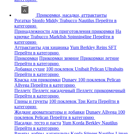
Прикормки, насадки, аттрактанты
Рогатки
Stonfo
Middy
Trabucco
Nautilus
Перейти в
категорию
Принадлежности для приготовления прикормки
На
крючке
Trabucco
Markfish
Spinningline
Перейти в
категорию
Аттрактанты для хищника
Yum
Berkley
Reins
SFT
Перейти в категорию
Прикормки
Прикормки зимние
Прикормки летние
Перейти в категорию
Добавки сухие
100 поклевок
Unibait
Pelican
Ultrabaits
Перейти в категорию
Краска для прикормки
Dunaev
100 поклевок
Pelican
Allvega
Перейти в категорию
Пеллетс
Пеллетс насадочный
Пеллетс прикормочный
Перейти в категорию
Глины и грунты
100 поклевок
Три Кита
Перейти в
категорию
Жидкие ароматизаторы и добавки
Dunaev
Allvega
100
поклевок
Pelican
Перейти в категорию
Насадки, тесто и паста
Yum
Korda
Berkley
Nautilus
Перейти в категорию
Ракеты, кобры, катапульты
Korda
Stinger
Nautilus
Liman