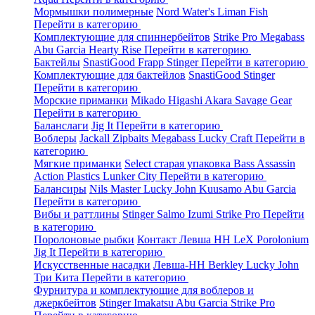
Мормышки полимерные
Nord Water's
Liman Fish
Перейти в категорию
Комплектующие для спиннербейтов
Strike Pro
Megabass
Abu Garcia
Hearty Rise
Перейти в категорию
Бактейлы
SnastiGood
Frapp
Stinger
Перейти в категорию
Комплектующие для бактейлов
SnastiGood
Stinger
Перейти в категорию
Морские приманки
Mikado
Higashi
Akara
Savage Gear
Перейти в категорию
Баланслаги
Jig It
Перейти в категорию
Воблеры
Jackall
Zipbaits
Megabass
Lucky Craft
Перейти в
категорию
Мягкие приманки
Select старая упаковка
Bass Assassin
Action Plastics
Lunker City
Перейти в категорию
Балансиры
Nils Master
Lucky John
Kuusamo
Abu Garcia
Перейти в категорию
Вибы и раттлины
Stinger
Salmo
Izumi
Strike Pro
Перейти
в категорию
Поролоновые рыбки
Контакт
Левша НН
LeX Porolonium
Jig It
Перейти в категорию
Искусственные насадки
Левша-НН
Berkley
Lucky John
Три Кита
Перейти в категорию
Фурнитура и комплектующие для воблеров и
джеркбейтов
Stinger
Imakatsu
Abu Garcia
Strike Pro