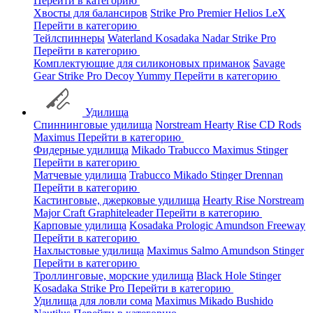
Перейти в категорию
Хвосты для балансиров
Strike Pro
Premier
Helios
LeX
Перейти в категорию
Тейлспиннеры
Waterland
Kosadaka
Nadar
Strike Pro
Перейти в категорию
Комплектующие для силиконовых приманок
Savage
Gear
Strike Pro
Decoy
Yummy
Перейти в категорию
Удилища
Спиннинговые удилища
Norstream
Hearty Rise
CD Rods
Maximus
Перейти в категорию
Фидерные удилища
Mikado
Trabucco
Maximus
Stinger
Перейти в категорию
Матчевые удилища
Trabucco
Mikado
Stinger
Drennan
Перейти в категорию
Кастинговые, джерковые удилища
Hearty Rise
Norstream
Major Craft
Graphiteleader
Перейти в категорию
Карповые удилища
Kosadaka
Prologic
Amundson
Freeway
Перейти в категорию
Нахлыстовые удилища
Maximus
Salmo
Amundson
Stinger
Перейти в категорию
Троллинговые, морские удилища
Black Hole
Stinger
Kosadaka
Strike Pro
Перейти в категорию
Удилища для ловли сома
Maximus
Mikado
Bushido