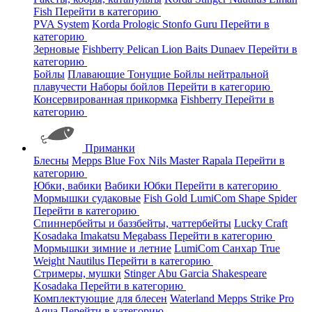
Fish
Перейти в категорию
PVA System
Korda
Prologic
Stonfo
Guru
Перейти в
категорию
Зерновые
Fishberry
Pelican
Lion Baits
Dunaev
Перейти в
категорию
Бойлы
Плавающие
Тонущие
Бойлы нейтральной
плавучести
Наборы бойлов
Перейти в категорию
Консервированная прикормка
Fishberry
Перейти в
категорию
Приманки
Блесны
Mepps
Blue Fox
Nils Master
Rapala
Перейти в
категорию
Юбки, вабики
Вабики
Юбки
Перейти в категорию
Мормышки судаковые
Fish Gold
LumiCom
Shape
Spider
Перейти в категорию
Спиннербейты и баззбейты, чаттербейты
Lucky Craft
Kosadaka
Imakatsu
Megabass
Перейти в категорию
Мормышки зимние и летние
LumiCom
Санхар
True
Weight
Nautilus
Перейти в категорию
Стримеры, мушки
Stinger
Abu Garcia
Shakespeare
Kosadaka
Перейти в категорию
Комплектующие для блесен
Waterland
Mepps
Strike Pro
Aqua
Перейти в категорию