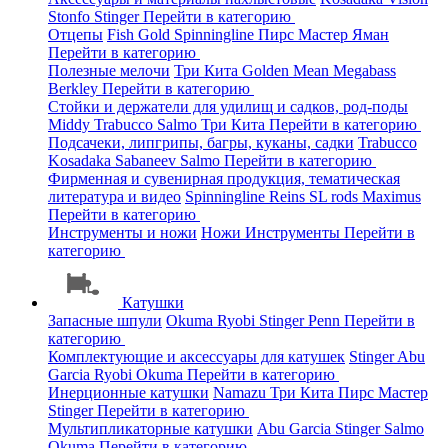
Stonfo
Stinger
Перейти в категорию
Отцепы
Fish Gold
Spinningline
Пирс Мастер
Яман
Перейти в категорию
Полезные мелочи
Три Кита
Golden Mean
Megabass
Berkley
Перейти в категорию
Стойки и держатели для удилищ и садков, род-поды
Middy
Trabucco
Salmo
Три Кита
Перейти в категорию
Подсачеки, липгрипы, багры, куканы, садки
Trabucco
Kosadaka
Sabaneev
Salmo
Перейти в категорию
Фирменная и сувенирная продукция, тематическая
литература и видео
Spinningline
Reins
SL rods
Maximus
Перейти в категорию
Инструменты и ножи
Ножи
Инструменты
Перейти в
категорию
Катушки
Запасные шпули
Okuma
Ryobi
Stinger
Penn
Перейти в
категорию
Комплектующие и аксессуары для катушек
Stinger
Abu
Garcia
Ryobi
Okuma
Перейти в категорию
Инерционные катушки
Namazu
Три Кита
Пирс Мастер
Stinger
Перейти в категорию
Мультипликаторные катушки
Abu Garcia
Stinger
Salmo
Okuma
Перейти в категорию