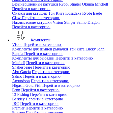
Безынерционные катушки
Ryobi
Stinger
Okuma
Mitchell
Перейти в категорию
Смазки для катушек
Три Кита
Kosadaka
Ryobi
Eagle
Claw
Перейти в категорию
Нахлыстовые катушки
Vision
Stinger
Salmo
Dragon
Перейти в категорию
Комплекты
Vision
Перейти в категорию
Комплекты для зимней рыбалки
Три кита
Lucky John
Rapala
Перейти в категорию
Комплекты для рыбалки
Перейти в категорию
Mitchell
Перейти в категорию
Shakespeare
Перейти в категорию
Abu Garcia
Перейти в категорию
Salmo
Перейти в категорию
Amundson
Перейти в категорию
Higashi
Gold Fish
Перейти в категорию
Penn
Перейти в категорию
13 Fishing
Перейти в категорию
Berkley
Перейти в категорию
JRC
Перейти в категорию
Premier
Перейти в категорию
Forsage
Перейти в категорию