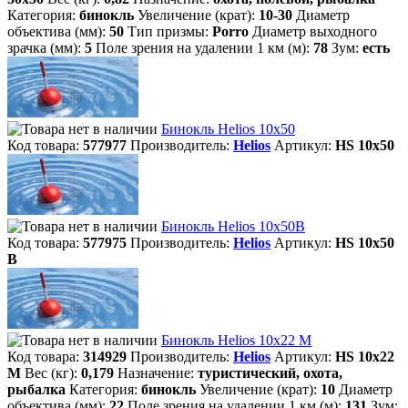
Категория:
бинокль
Увеличение (крат):
10-30
Диаметр
объектива (мм):
50
Тип призмы:
Porro
Диаметр выходного
зрачка (мм):
5
Поле зрения на удалении 1 км (м):
78
Зум:
есть
Бинокль Helios 10x50
Код товара:
577977
Производитель:
Helios
Артикул:
HS 10х50
Бинокль Helios 10x50B
Код товара:
577975
Производитель:
Helios
Артикул:
HS 10х50
B
Бинокль Helios 10х22 М
Код товара:
314929
Производитель:
Helios
Артикул:
HS 10х22
M
Вес (кг):
0,179
Назначение:
туристический, охота,
рыбалка
Категория:
бинокль
Увеличение (крат):
10
Диаметр
объектива (мм):
22
Поле зрения на удалении 1 км (м):
131
Зум: