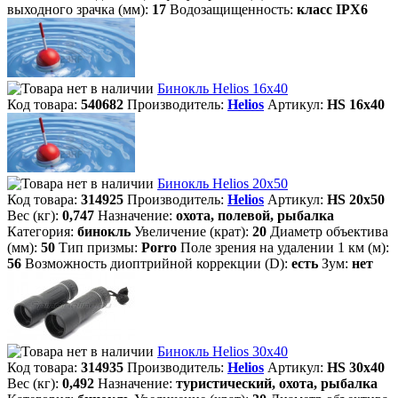
выходного зрачка (мм):
17
Водозащищенность:
класc IPX6
Бинокль Helios 16x40
Код товара:
540682
Производитель:
Helios
Артикул:
HS 16x40
Бинокль Helios 20х50
Код товара:
314925
Производитель:
Helios
Артикул:
HS 20x50
Вес (кг):
0,747
Назначение:
охота, полевой, рыбалка
Категория:
бинокль
Увеличение (крат):
20
Диаметр объектива
(мм):
50
Тип призмы:
Porro
Поле зрения на удалении 1 км (м):
56
Возможность диоптрийной коррекции (D):
есть
Зум:
нет
Бинокль Helios 30х40
Код товара:
314935
Производитель:
Helios
Артикул:
HS 30x40
Вес (кг):
0,492
Назначение:
туристический, охота, рыбалка