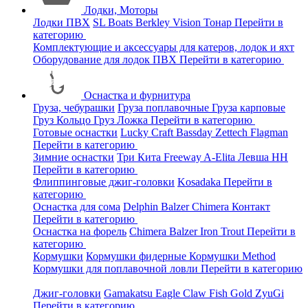
Лодки, Моторы
Лодки ПВХ
SL Boats
Berkley
Vision
Тонар
Перейти в
категорию
Комплектующие и аксессуары для катеров, лодок и яхт
Оборудование для лодок ПВХ
Перейти в категорию
Оснастка и фурнитура
Груза, чебурашки
Груза поплавочные
Груза карповые
Груз Кольцо
Груз Ложка
Перейти в категорию
Готовые оснастки
Lucky Craft
Bassday
Zettech
Flagman
Перейти в категорию
Зимние оснастки
Три Кита
Freeway
A-Elita
Левша НН
Перейти в категорию
Флиппинговые джиг-головки
Kosadaka
Перейти в
категорию
Оснастка для сома
Delphin
Balzer
Chimera
Контакт
Перейти в категорию
Оснастка на форель
Chimera
Balzer
Iron Trout
Перейти в
категорию
Кормушки
Кормушки фидерные
Кормушки Method
Кормушки для поплавочной ловли
Перейти в категорию
Джиг-головки
Gamakatsu
Eagle Claw
Fish Gold
ZyuGi
Перейти в категорию