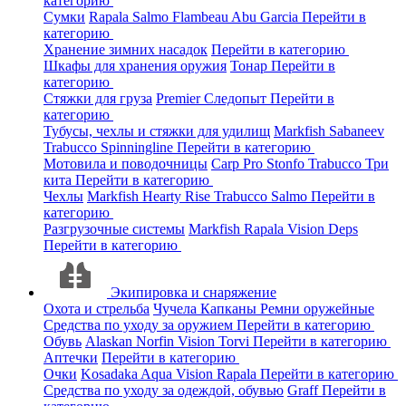
категорию
Сумки
Rapala
Salmo
Flambeau
Abu Garcia
Перейти в
категорию
Хранение зимних насадок
Перейти в категорию
Шкафы для хранения оружия
Тонар
Перейти в
категорию
Стяжки для груза
Premier
Следопыт
Перейти в
категорию
Тубусы, чехлы и стяжки для удилищ
Markfish
Sabaneev
Trabucco
Spinningline
Перейти в категорию
Мотовила и поводочницы
Carp Pro
Stonfo
Trabucco
Три
кита
Перейти в категорию
Чехлы
Markfish
Hearty Rise
Trabucco
Salmo
Перейти в
категорию
Разгрузочные системы
Markfish
Rapala
Vision
Deps
Перейти в категорию
Экипировка и снаряжение
Охота и стрельба
Чучела
Капканы
Ремни оружейные
Средства по уходу за оружием
Перейти в категорию
Обувь
Alaskan
Norfin
Vision
Torvi
Перейти в категорию
Аптечки
Перейти в категорию
Очки
Kosadaka
Aqua
Vision
Rapala
Перейти в категорию
Средства по уходу за одеждой, обувью
Graff
Перейти в