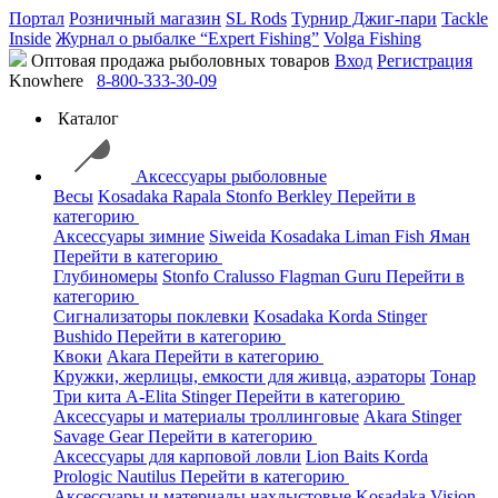
Портал
Розничный магазин
SL Rods
Турнир Джиг-пари
Tackle
Inside
Журнал о рыбалке “Expert Fishing”
Volga Fishing
Оптовая продажа рыболовных товаров
Вход
Регистрация
Knowhere
8-800-333-30-09
Каталог
Аксессуары рыболовные
Весы
Kosadaka
Rapala
Stonfo
Berkley
Перейти в
категорию
Аксессуары зимние
Siweida
Kosadaka
Liman Fish
Яман
Перейти в категорию
Глубиномеры
Stonfo
Cralusso
Flagman
Guru
Перейти в
категорию
Сигнализаторы поклевки
Kosadaka
Korda
Stinger
Bushido
Перейти в категорию
Квоки
Akara
Перейти в категорию
Кружки, жерлицы, емкости для живца, аэраторы
Тонар
Три кита
A-Elita
Stinger
Перейти в категорию
Аксессуары и материалы троллинговые
Akara
Stinger
Savage Gear
Перейти в категорию
Аксессуары для карповой ловли
Lion Baits
Korda
Prologic
Nautilus
Перейти в категорию
Аксессуары и материалы нахлыстовые
Kosadaka
Vision