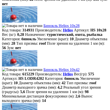
нет
Бинокль Helios 10х28
Код товара:
314931
Производитель:
Helios
Артикул:
HS 10х28
Вес (кг):
0,28
Назначение:
туристический, охота, рыбалка
Категория:
бинокль
Увеличение (крат):
10
Диаметр объектива
(мм):
28
Тип призмы:
roof
Поле зрения на удалении 1 км (м):
56
Зум:
нет
Бинокль Helios 10х42
Код товара:
615229
Производитель:
Helios
Вес(гр):
575
Артикул:
HS LODR4202
Категория:
бинокль
Увеличение
(крат):
10
Диаметр объектива (мм):
42
Тип призмы:
roof
Диаметр выходного зрачка (мм):
4,2
Реальный угол зрения
(градусы):
5,6
Поле зрения на удалении 1 км (м):
98
Минимальная дистанция фокусировки (м):
2,6
Вынос
выходного зрачка (мм):
14