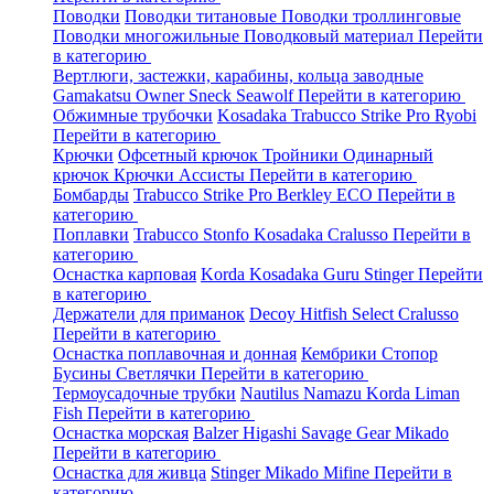
Поводки
Поводки титановые
Поводки троллинговые
Поводки многожильные
Поводковый материал
Перейти
в категорию
Вертлюги, застежки, карабины, кольца заводные
Gamakatsu
Owner
Sneck
Seawolf
Перейти в категорию
Обжимные трубочки
Kosadaka
Trabucco
Strike Pro
Ryobi
Перейти в категорию
Крючки
Офсетный крючок
Тройники
Одинарный
крючок
Крючки Ассисты
Перейти в категорию
Бомбарды
Trabucco
Strike Pro
Berkley
ECO
Перейти в
категорию
Поплавки
Trabucco
Stonfo
Kosadaka
Cralusso
Перейти в
категорию
Оснастка карповая
Korda
Kosadaka
Guru
Stinger
Перейти
в категорию
Держатели для приманок
Decoy
Hitfish
Select
Cralusso
Перейти в категорию
Оснастка поплавочная и донная
Кембрики
Стопор
Бусины
Светлячки
Перейти в категорию
Термоусадочные трубки
Nautilus
Namazu
Korda
Liman
Fish
Перейти в категорию
Оснастка морская
Balzer
Higashi
Savage Gear
Mikado
Перейти в категорию
Оснастка для живца
Stinger
Mikado
Mifine
Перейти в
категорию