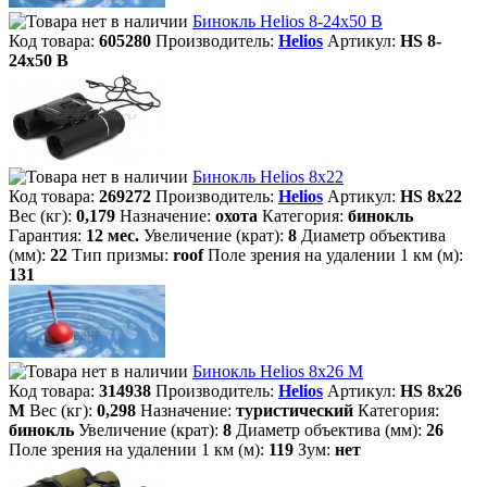
Бинокль Helios 8-24x50 B
Код товара:
605280
Производитель:
Helios
Артикул:
HS 8-
24x50 B
Бинокль Helios 8х22
Код товара:
269272
Производитель:
Helios
Артикул:
HS 8х22
Вес (кг):
0,179
Назначение:
охота
Категория:
бинокль
Гарантия:
12 мес.
Увеличение (крат):
8
Диаметр объектива
(мм):
22
Тип призмы:
roof
Поле зрения на удалении 1 км (м):
131
Бинокль Helios 8х26 M
Код товара:
314938
Производитель:
Helios
Артикул:
HS 8х26
M
Вес (кг):
0,298
Назначение:
туристический
Категория:
бинокль
Увеличение (крат):
8
Диаметр объектива (мм):
26
Поле зрения на удалении 1 км (м):
119
Зум:
нет