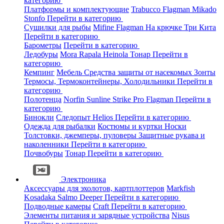
категорию
Платформы и комплектующие
Trabucco
Flagman
Mikado
Stonfo
Перейти в категорию
Сушилки для рыбы
Mifine
Flagman
На крючке
Три Кита
Перейти в категорию
Барометры
Перейти в категорию
Ледобуры
Mora
Rapala
Heinola
Тонар
Перейти в
категорию
Кемпинг
Мебель
Средства защиты от насекомых
Зонты
Термосы, Термоконтейнеры, Холодильники
Перейти в
категорию
Полотенца
Norfin
Sunline
Strike Pro
Flagman
Перейти в
категорию
Бинокли
Следопыт
Helios
Перейти в категорию
Одежда для рыбалки
Костюмы и куртки
Носки
Толстовки, джемперы, пуловеры
Защитные рукава и
наколенники
Перейти в категорию
Почвобуры
Тонар
Перейти в категорию
Электроника
Аксессуары для эхолотов, картплоттеров
Markfish
Kosadaka
Salmo
Deeper
Перейти в категорию
Подводные камеры
Craft
Перейти в категорию
Элементы питания и зарядные устройства
Nisus