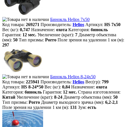
Бинокль Helios 7х50
Код товара:
269271
Производитель:
Helios
Артикул:
HS 7х50
Вес (кг):
0,747
Назначение:
охота
Категория:
бинокль
Гарантия:
12 мес.
Увеличение (крат):
7
Диаметр объектива
(мм):
50
Тип призмы:
Porro
Поле зрения на удалении 1 км (м):
297
Бинокль Helios 8-24x50
Код товара:
225941
Производитель:
Helios
Вес(гр):
799
Артикул:
HS 8-24*50
Вес (кг):
0,84
Назначение:
охота
Категория:
бинокль
Гарантия:
12 мес.
Страна изготовления:
Китай
Увеличение (крат):
8-24
Диаметр объектива (мм):
50
Тип призмы:
Porro
Диаметр выходного зрачка (мм):
6,2-2,1
Поле зрения на удалении 1 км (м):
131
Зум:
есть