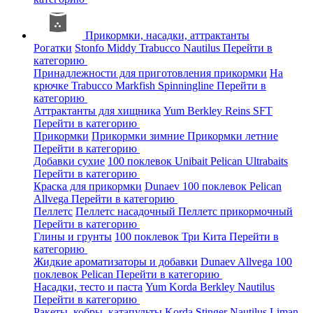
Прикормки, насадки, аттрактанты
Рогатки
Stonfo
Middy
Trabucco
Nautilus
Перейти в
категорию
Принадлежности для приготовления прикормки
На
крючке
Trabucco
Markfish
Spinningline
Перейти в
категорию
Аттрактанты для хищника
Yum
Berkley
Reins
SFT
Перейти в категорию
Прикормки
Прикормки зимние
Прикормки летние
Перейти в категорию
Добавки сухие
100 поклевок
Unibait
Pelican
Ultrabaits
Перейти в категорию
Краска для прикормки
Dunaev
100 поклевок
Pelican
Allvega
Перейти в категорию
Пеллетс
Пеллетс насадочный
Пеллетс прикормочный
Перейти в категорию
Глины и грунты
100 поклевок
Три Кита
Перейти в
категорию
Жидкие ароматизаторы и добавки
Dunaev
Allvega
100
поклевок
Pelican
Перейти в категорию
Насадки, тесто и паста
Yum
Korda
Berkley
Nautilus
Перейти в категорию
Ракеты, кобры, катапульты
Korda
Stinger
Nautilus
Liman