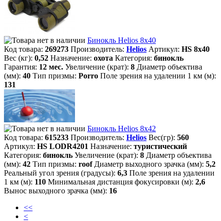
Бинокль Helios 8х40
Код товара:
269273
Производитель:
Helios
Артикул:
HS 8х40
Вес (кг):
0,52
Назначение:
охота
Категория:
бинокль
Гарантия:
12 мес.
Увеличение (крат):
8
Диаметр объектива
(мм):
40
Тип призмы:
Porro
Поле зрения на удалении 1 км (м):
131
Бинокль Helios 8х42
Код товара:
615233
Производитель:
Helios
Вес(гр):
560
Артикул:
HS LODR4201
Назначение:
туристический
Категория:
бинокль
Увеличение (крат):
8
Диаметр объектива
(мм):
42
Тип призмы:
roof
Диаметр выходного зрачка (мм):
5,2
Реальный угол зрения (градусы):
6,3
Поле зрения на удалении
1 км (м):
110
Минимальная дистанция фокусировки (м):
2,6
Вынос выходного зрачка (мм):
16
<<
<