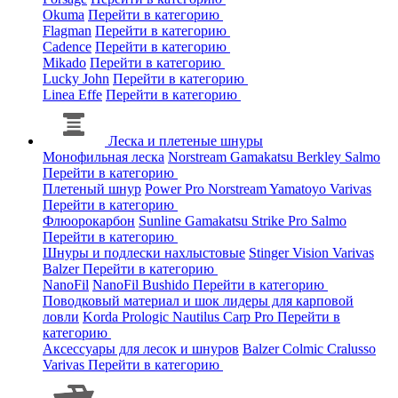
Okuma
Перейти в категорию
Flagman
Перейти в категорию
Cadence
Перейти в категорию
Mikado
Перейти в категорию
Lucky John
Перейти в категорию
Linea Effe
Перейти в категорию
Леска и плетеные шнуры
Монофильная леска
Norstream
Gamakatsu
Berkley
Salmo
Перейти в категорию
Плетеный шнур
Power Pro
Norstream
Yamatoyo
Varivas
Перейти в категорию
Флюорокарбон
Sunline
Gamakatsu
Strike Pro
Salmo
Перейти в категорию
Шнуры и подлески нахлыстовые
Stinger
Vision
Varivas
Balzer
Перейти в категорию
NanoFil
NanoFil
Bushido
Перейти в категорию
Поводковый материал и шок лидеры для карповой
ловли
Korda
Prologic
Nautilus
Carp Pro
Перейти в
категорию
Аксессуары для лесок и шнуров
Balzer
Colmic
Cralusso
Varivas
Перейти в категорию