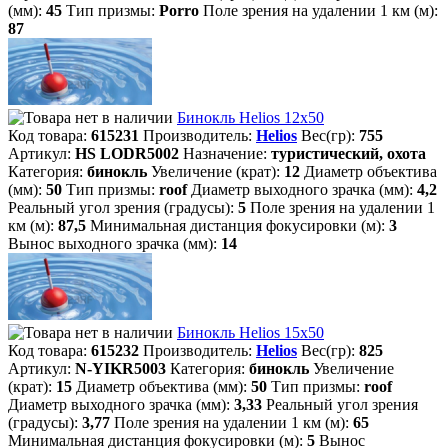
(мм):
45
Тип призмы:
Porro
Поле зрения на удалении 1 км (м):
87
Бинокль Helios 12х50
Код товара:
615231
Производитель:
Helios
Вес(гр):
755
Артикул:
HS LODR5002
Назначение:
туристический, охота
Категория:
бинокль
Увеличение (крат):
12
Диаметр объектива
(мм):
50
Тип призмы:
roof
Диаметр выходного зрачка (мм):
4,2
Реальный угол зрения (градусы):
5
Поле зрения на удалении 1
км (м):
87,5
Минимальная дистанция фокусировки (м):
3
Вынос выходного зрачка (мм):
14
Бинокль Helios 15х50
Код товара:
615232
Производитель:
Helios
Вес(гр):
825
Артикул:
N-YIKR5003
Категория:
бинокль
Увеличение
(крат):
15
Диаметр объектива (мм):
50
Тип призмы:
roof
Диаметр выходного зрачка (мм):
3,33
Реальный угол зрения
(градусы):
3,77
Поле зрения на удалении 1 км (м):
65
Минимальная дистанция фокусировки (м):
5
Вынос