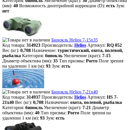
Категория:
бинокль
Увеличение (крат):
30
Диаметр объектива
(мм):
40
Возможность диоптрийной коррекции (D):
есть
Зум:
нет
Бинокль Helios 7-15х35
Код товара:
314923
Производитель:
Helios
Артикул:
RQ 052
Вес (кг):
0,708
Назначение:
туристический, охота, полевой,
рыбалка
Категория:
бинокль
Увеличение (крат):
7-15
Диаметр объектива (мм):
35
Тип призмы:
Porro
Поле зрения
на удалении 1 км (м):
93
Зум:
есть
Бинокль Helios 7-21х40
Код товара:
314937
Производитель:
Helios
Артикул:
HS 7-
21х40
Вес (кг):
0,708
Назначение:
охота, полевой, рыбалка
Категория:
бинокль
Увеличение (крат):
7-21
Диаметр
объектива (мм):
40
Тип призмы:
Porro
Поле зрения на
удалении 1 км (м):
93
Зум:
есть