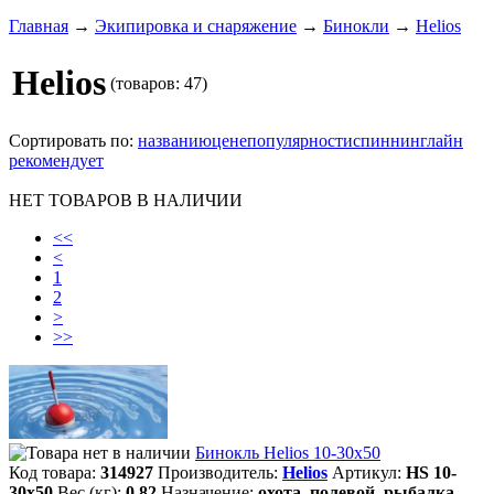
Главная
→
Экипировка и снаряжение
→
Бинокли
→
Helios
Helios
(товаров: 47)
Сортировать по:
названию
цене
популярности
спиннинглайн
рекомендует
НЕТ ТОВАРОВ В НАЛИЧИИ
<<
<
1
2
>
>>
Бинокль Helios 10-30х50
Код товара:
314927
Производитель:
Helios
Артикул:
HS 10-
30х50
Вес (кг):
0,82
Назначение:
охота, полевой, рыбалка