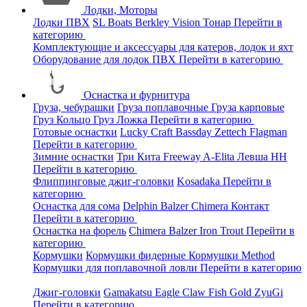
Лодки, Моторы
Лодки ПВХ
SL Boats
Berkley
Vision
Тонар
Перейти в
категорию
Комплектующие и аксессуары для катеров, лодок и яхт
Оборудование для лодок ПВХ
Перейти в категорию
Оснастка и фурнитура
Груза, чебурашки
Груза поплавочные
Груза карповые
Груз Кольцо
Груз Ложка
Перейти в категорию
Готовые оснастки
Lucky Craft
Bassday
Zettech
Flagman
Перейти в категорию
Зимние оснастки
Три Кита
Freeway
A-Elita
Левша НН
Перейти в категорию
Флиппинговые джиг-головки
Kosadaka
Перейти в
категорию
Оснастка для сома
Delphin
Balzer
Chimera
Контакт
Перейти в категорию
Оснастка на форель
Chimera
Balzer
Iron Trout
Перейти в
категорию
Кормушки
Кормушки фидерные
Кормушки Method
Кормушки для поплавочной ловли
Перейти в категорию
Джиг-головки
Gamakatsu
Eagle Claw
Fish Gold
ZyuGi
Перейти в категорию