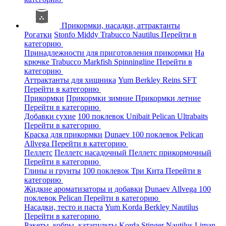
Прикормки, насадки, аттрактанты
Рогатки
Stonfo
Middy
Trabucco
Nautilus
Перейти в
категорию
Принадлежности для приготовления прикормки
На
крючке
Trabucco
Markfish
Spinningline
Перейти в
категорию
Аттрактанты для хищника
Yum
Berkley
Reins
SFT
Перейти в категорию
Прикормки
Прикормки зимние
Прикормки летние
Перейти в категорию
Добавки сухие
100 поклевок
Unibait
Pelican
Ultrabaits
Перейти в категорию
Краска для прикормки
Dunaev
100 поклевок
Pelican
Allvega
Перейти в категорию
Пеллетс
Пеллетс насадочный
Пеллетс прикормочный
Перейти в категорию
Глины и грунты
100 поклевок
Три Кита
Перейти в
категорию
Жидкие ароматизаторы и добавки
Dunaev
Allvega
100
поклевок
Pelican
Перейти в категорию
Насадки, тесто и паста
Yum
Korda
Berkley
Nautilus
Перейти в категорию
Ракеты, кобры, катапульты
Korda
Stinger
Nautilus
Liman