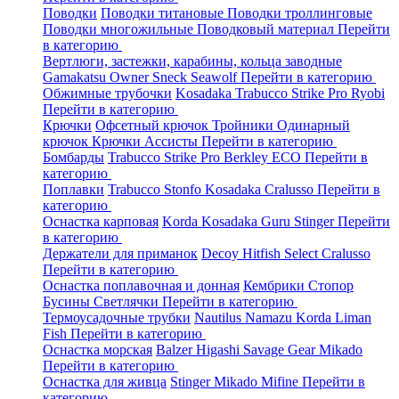
Поводки
Поводки титановые
Поводки троллинговые
Поводки многожильные
Поводковый материал
Перейти
в категорию
Вертлюги, застежки, карабины, кольца заводные
Gamakatsu
Owner
Sneck
Seawolf
Перейти в категорию
Обжимные трубочки
Kosadaka
Trabucco
Strike Pro
Ryobi
Перейти в категорию
Крючки
Офсетный крючок
Тройники
Одинарный
крючок
Крючки Ассисты
Перейти в категорию
Бомбарды
Trabucco
Strike Pro
Berkley
ECO
Перейти в
категорию
Поплавки
Trabucco
Stonfo
Kosadaka
Cralusso
Перейти в
категорию
Оснастка карповая
Korda
Kosadaka
Guru
Stinger
Перейти
в категорию
Держатели для приманок
Decoy
Hitfish
Select
Cralusso
Перейти в категорию
Оснастка поплавочная и донная
Кембрики
Стопор
Бусины
Светлячки
Перейти в категорию
Термоусадочные трубки
Nautilus
Namazu
Korda
Liman
Fish
Перейти в категорию
Оснастка морская
Balzer
Higashi
Savage Gear
Mikado
Перейти в категорию
Оснастка для живца
Stinger
Mikado
Mifine
Перейти в
категорию