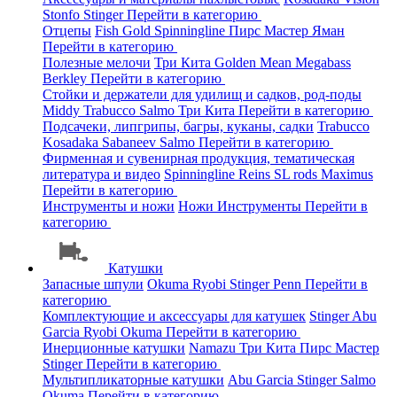
Stonfo
Stinger
Перейти в категорию
Отцепы
Fish Gold
Spinningline
Пирс Мастер
Яман
Перейти в категорию
Полезные мелочи
Три Кита
Golden Mean
Megabass
Berkley
Перейти в категорию
Стойки и держатели для удилищ и садков, род-поды
Middy
Trabucco
Salmo
Три Кита
Перейти в категорию
Подсачеки, липгрипы, багры, куканы, садки
Trabucco
Kosadaka
Sabaneev
Salmo
Перейти в категорию
Фирменная и сувенирная продукция, тематическая
литература и видео
Spinningline
Reins
SL rods
Maximus
Перейти в категорию
Инструменты и ножи
Ножи
Инструменты
Перейти в
категорию
Катушки
Запасные шпули
Okuma
Ryobi
Stinger
Penn
Перейти в
категорию
Комплектующие и аксессуары для катушек
Stinger
Abu
Garcia
Ryobi
Okuma
Перейти в категорию
Инерционные катушки
Namazu
Три Кита
Пирс Мастер
Stinger
Перейти в категорию
Мультипликаторные катушки
Abu Garcia
Stinger
Salmo
Okuma
Перейти в категорию