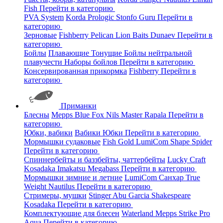
Fish
Перейти в категорию
PVA System
Korda
Prologic
Stonfo
Guru
Перейти в
категорию
Зерновые
Fishberry
Pelican
Lion Baits
Dunaev
Перейти в
категорию
Бойлы
Плавающие
Тонущие
Бойлы нейтральной
плавучести
Наборы бойлов
Перейти в категорию
Консервированная прикормка
Fishberry
Перейти в
категорию
Приманки
Блесны
Mepps
Blue Fox
Nils Master
Rapala
Перейти в
категорию
Юбки, вабики
Вабики
Юбки
Перейти в категорию
Мормышки судаковые
Fish Gold
LumiCom
Shape
Spider
Перейти в категорию
Спиннербейты и баззбейты, чаттербейты
Lucky Craft
Kosadaka
Imakatsu
Megabass
Перейти в категорию
Мормышки зимние и летние
LumiCom
Санхар
True
Weight
Nautilus
Перейти в категорию
Стримеры, мушки
Stinger
Abu Garcia
Shakespeare
Kosadaka
Перейти в категорию
Комплектующие для блесен
Waterland
Mepps
Strike Pro
Aqua
Перейти в категорию