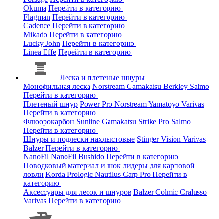
Okuma
Перейти в категорию
Flagman
Перейти в категорию
Cadence
Перейти в категорию
Mikado
Перейти в категорию
Lucky John
Перейти в категорию
Linea Effe
Перейти в категорию
Леска и плетеные шнуры
Монофильная леска
Norstream
Gamakatsu
Berkley
Salmo
Перейти в категорию
Плетеный шнур
Power Pro
Norstream
Yamatoyo
Varivas
Перейти в категорию
Флюорокарбон
Sunline
Gamakatsu
Strike Pro
Salmo
Перейти в категорию
Шнуры и подлески нахлыстовые
Stinger
Vision
Varivas
Balzer
Перейти в категорию
NanoFil
NanoFil
Bushido
Перейти в категорию
Поводковый материал и шок лидеры для карповой
ловли
Korda
Prologic
Nautilus
Carp Pro
Перейти в
категорию
Аксессуары для лесок и шнуров
Balzer
Colmic
Cralusso
Varivas
Перейти в категорию