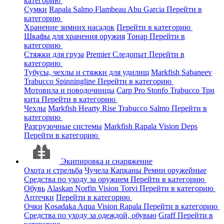
категорию
Сумки
Rapala
Salmo
Flambeau
Abu Garcia
Перейти в
категорию
Хранение зимних насадок
Перейти в категорию
Шкафы для хранения оружия
Тонар
Перейти в
категорию
Стяжки для груза
Premier
Следопыт
Перейти в
категорию
Тубусы, чехлы и стяжки для удилищ
Markfish
Sabaneev
Trabucco
Spinningline
Перейти в категорию
Мотовила и поводочницы
Carp Pro
Stonfo
Trabucco
Три
кита
Перейти в категорию
Чехлы
Markfish
Hearty Rise
Trabucco
Salmo
Перейти в
категорию
Разгрузочные системы
Markfish
Rapala
Vision
Deps
Перейти в категорию
Экипировка и снаряжение
Охота и стрельба
Чучела
Капканы
Ремни оружейные
Средства по уходу за оружием
Перейти в категорию
Обувь
Alaskan
Norfin
Vision
Torvi
Перейти в категорию
Аптечки
Перейти в категорию
Очки
Kosadaka
Aqua
Vision
Rapala
Перейти в категорию
Средства по уходу за одеждой, обувью
Graff
Перейти в