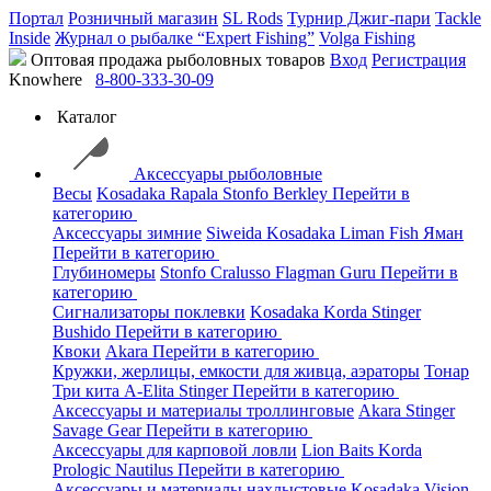
Портал
Розничный магазин
SL Rods
Турнир Джиг-пари
Tackle
Inside
Журнал о рыбалке “Expert Fishing”
Volga Fishing
Оптовая продажа рыболовных товаров
Вход
Регистрация
Knowhere
8-800-333-30-09
Каталог
Аксессуары рыболовные
Весы
Kosadaka
Rapala
Stonfo
Berkley
Перейти в
категорию
Аксессуары зимние
Siweida
Kosadaka
Liman Fish
Яман
Перейти в категорию
Глубиномеры
Stonfo
Cralusso
Flagman
Guru
Перейти в
категорию
Сигнализаторы поклевки
Kosadaka
Korda
Stinger
Bushido
Перейти в категорию
Квоки
Akara
Перейти в категорию
Кружки, жерлицы, емкости для живца, аэраторы
Тонар
Три кита
A-Elita
Stinger
Перейти в категорию
Аксессуары и материалы троллинговые
Akara
Stinger
Savage Gear
Перейти в категорию
Аксессуары для карповой ловли
Lion Baits
Korda
Prologic
Nautilus
Перейти в категорию
Аксессуары и материалы нахлыстовые
Kosadaka
Vision