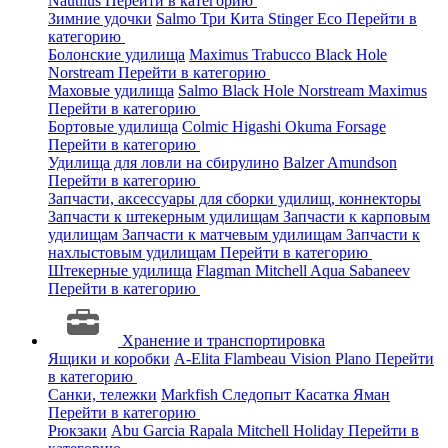
Nautilus
Перейти в категорию
Зимние удочки
Salmo
Три Кита
Stinger
Eco
Перейти в
категорию
Болонские удилища
Maximus
Trabucco
Black Hole
Norstream
Перейти в категорию
Маховые удилища
Salmo
Black Hole
Norstream
Maximus
Перейти в категорию
Бортовые удилища
Colmic
Higashi
Okuma
Forsage
Перейти в категорию
Удилища для ловли на сбирулино
Balzer
Amundson
Перейти в категорию
Запчасти, аксессуары для сборки удилищ, коннекторы
Запчасти к штекерным удилищам
Запчасти к карповым
удилищам
Запчасти к матчевым удилищам
Запчасти к
нахлыстовым удилищам
Перейти в категорию
Штекерные удилища
Flagman
Mitchell
Aqua
Sabaneev
Перейти в категорию
Хранение и транспортировка
Ящики и коробки
A-Elita
Flambeau
Vision
Plano
Перейти
в категорию
Санки, тележки
Markfish
Следопыт
Касатка
Яман
Перейти в категорию
Рюкзаки
Abu Garcia
Rapala
Mitchell
Holiday
Перейти в