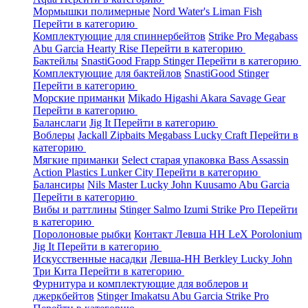
Мормышки полимерные
Nord Water's
Liman Fish
Перейти в категорию
Комплектующие для спиннербейтов
Strike Pro
Megabass
Abu Garcia
Hearty Rise
Перейти в категорию
Бактейлы
SnastiGood
Frapp
Stinger
Перейти в категорию
Комплектующие для бактейлов
SnastiGood
Stinger
Перейти в категорию
Морские приманки
Mikado
Higashi
Akara
Savage Gear
Перейти в категорию
Баланслаги
Jig It
Перейти в категорию
Воблеры
Jackall
Zipbaits
Megabass
Lucky Craft
Перейти в
категорию
Мягкие приманки
Select старая упаковка
Bass Assassin
Action Plastics
Lunker City
Перейти в категорию
Балансиры
Nils Master
Lucky John
Kuusamo
Abu Garcia
Перейти в категорию
Вибы и раттлины
Stinger
Salmo
Izumi
Strike Pro
Перейти
в категорию
Поролоновые рыбки
Контакт
Левша НН
LeX Porolonium
Jig It
Перейти в категорию
Искусственные насадки
Левша-НН
Berkley
Lucky John
Три Кита
Перейти в категорию
Фурнитура и комплектующие для воблеров и
джеркбейтов
Stinger
Imakatsu
Abu Garcia
Strike Pro