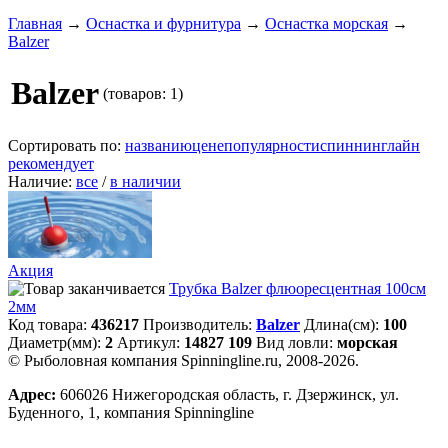
Главная
→
Оснастка и фурнитура
→
Оснастка морская
→
Balzer
Balzer
(товаров: 1)
Сортировать по:
названию
цене
популярности
спиннинглайн
рекомендует
Наличие:
все
/
в наличии
Акция
Трубка Balzer флюоресцентная 100см
2мм
Код товара:
436217
Производитель:
Balzer
Длина(см):
100
Диаметр(мм):
2
Артикул:
14827 109
Вид ловли:
морская
© Рыболовная компания Spinningline.ru, 2008-2026.
Адрес:
606026 Нижегородская область, г. Дзержинск, ул.
Буденного, 1, компания Spinningline