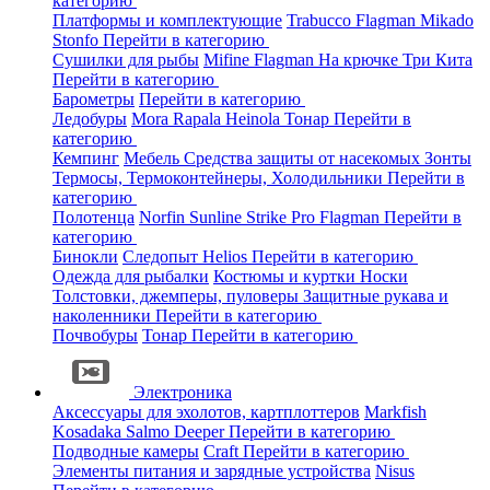
категорию
Платформы и комплектующие
Trabucco
Flagman
Mikado
Stonfo
Перейти в категорию
Сушилки для рыбы
Mifine
Flagman
На крючке
Три Кита
Перейти в категорию
Барометры
Перейти в категорию
Ледобуры
Mora
Rapala
Heinola
Тонар
Перейти в
категорию
Кемпинг
Мебель
Средства защиты от насекомых
Зонты
Термосы, Термоконтейнеры, Холодильники
Перейти в
категорию
Полотенца
Norfin
Sunline
Strike Pro
Flagman
Перейти в
категорию
Бинокли
Следопыт
Helios
Перейти в категорию
Одежда для рыбалки
Костюмы и куртки
Носки
Толстовки, джемперы, пуловеры
Защитные рукава и
наколенники
Перейти в категорию
Почвобуры
Тонар
Перейти в категорию
Электроника
Аксессуары для эхолотов, картплоттеров
Markfish
Kosadaka
Salmo
Deeper
Перейти в категорию
Подводные камеры
Craft
Перейти в категорию
Элементы питания и зарядные устройства
Nisus