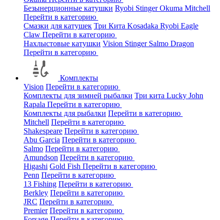
Безынерционные катушки
Ryobi
Stinger
Okuma
Mitchell
Перейти в категорию
Смазки для катушек
Три Кита
Kosadaka
Ryobi
Eagle
Claw
Перейти в категорию
Нахлыстовые катушки
Vision
Stinger
Salmo
Dragon
Перейти в категорию
Комплекты
Vision
Перейти в категорию
Комплекты для зимней рыбалки
Три кита
Lucky John
Rapala
Перейти в категорию
Комплекты для рыбалки
Перейти в категорию
Mitchell
Перейти в категорию
Shakespeare
Перейти в категорию
Abu Garcia
Перейти в категорию
Salmo
Перейти в категорию
Amundson
Перейти в категорию
Higashi
Gold Fish
Перейти в категорию
Penn
Перейти в категорию
13 Fishing
Перейти в категорию
Berkley
Перейти в категорию
JRC
Перейти в категорию
Premier
Перейти в категорию
Forsage
Перейти в категорию