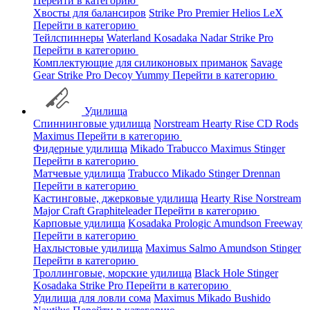
Перейти в категорию
Хвосты для балансиров
Strike Pro
Premier
Helios
LeX
Перейти в категорию
Тейлспиннеры
Waterland
Kosadaka
Nadar
Strike Pro
Перейти в категорию
Комплектующие для силиконовых приманок
Savage
Gear
Strike Pro
Decoy
Yummy
Перейти в категорию
Удилища
Спиннинговые удилища
Norstream
Hearty Rise
CD Rods
Maximus
Перейти в категорию
Фидерные удилища
Mikado
Trabucco
Maximus
Stinger
Перейти в категорию
Матчевые удилища
Trabucco
Mikado
Stinger
Drennan
Перейти в категорию
Кастинговые, джерковые удилища
Hearty Rise
Norstream
Major Craft
Graphiteleader
Перейти в категорию
Карповые удилища
Kosadaka
Prologic
Amundson
Freeway
Перейти в категорию
Нахлыстовые удилища
Maximus
Salmo
Amundson
Stinger
Перейти в категорию
Троллинговые, морские удилища
Black Hole
Stinger
Kosadaka
Strike Pro
Перейти в категорию
Удилища для ловли сома
Maximus
Mikado
Bushido