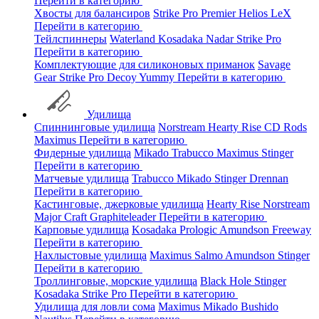
Перейти в категорию
Хвосты для балансиров
Strike Pro
Premier
Helios
LeX
Перейти в категорию
Тейлспиннеры
Waterland
Kosadaka
Nadar
Strike Pro
Перейти в категорию
Комплектующие для силиконовых приманок
Savage
Gear
Strike Pro
Decoy
Yummy
Перейти в категорию
Удилища
Спиннинговые удилища
Norstream
Hearty Rise
CD Rods
Maximus
Перейти в категорию
Фидерные удилища
Mikado
Trabucco
Maximus
Stinger
Перейти в категорию
Матчевые удилища
Trabucco
Mikado
Stinger
Drennan
Перейти в категорию
Кастинговые, джерковые удилища
Hearty Rise
Norstream
Major Craft
Graphiteleader
Перейти в категорию
Карповые удилища
Kosadaka
Prologic
Amundson
Freeway
Перейти в категорию
Нахлыстовые удилища
Maximus
Salmo
Amundson
Stinger
Перейти в категорию
Троллинговые, морские удилища
Black Hole
Stinger
Kosadaka
Strike Pro
Перейти в категорию
Удилища для ловли сома
Maximus
Mikado
Bushido