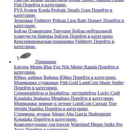
Fish
Перейти в категорию
PVA System
Korda
Prologic
Stonfo
Guru
Перейти в
категорию
Зерновые
Fishberry
Pelican
Lion Baits
Dunaev
Перейти в
категорию
Бойлы
Плавающие
Тонущие
Бойлы нейтральной
плавучести
Наборы бойлов
Перейти в категорию
Консервированная прикормка
Fishberry
Перейти в
категорию
Приманки
Блесны
Mepps
Blue Fox
Nils Master
Rapala
Перейти в
категорию
Юбки, вабики
Вабики
Юбки
Перейти в категорию
Мормышки судаковые
Fish Gold
LumiCom
Shape
Spider
Перейти в категорию
Спиннербейты и баззбейты, чаттербейты
Lucky Craft
Kosadaka
Imakatsu
Megabass
Перейти в категорию
Мормышки зимние и летние
LumiCom
Санхар
True
Weight
Nautilus
Перейти в категорию
Стримеры, мушки
Stinger
Abu Garcia
Shakespeare
Kosadaka
Перейти в категорию
Комплектующие для блесен
Waterland
Mepps
Strike Pro
Aqua
Перейти в категорию