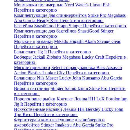
Мормышки полимерные
Nord Water's
Liman Fish
Перейти в категорию
Комплектующие для спиннербейтов
Strike Pro
Megabass
Abu Garcia
Hearty Rise
Перейти в категорию
Бактейлы
SnastiGood
Frapp
Stinger
Перейти в категорию
Комплектующие для бактейлов
SnastiGood
Stinger
Перейти в категорию
Морские приманки
Mikado
Higashi
Akara
Savage Gear
Перейти в категорию
Баланслаги
Jig It
Перейти в категорию
Воблеры
Jackall
Zipbaits
Megabass
Lucky Craft
Перейти в
категорию
Мягкие приманки
Select старая упаковка
Bass Assassin
Action Plastics
Lunker City
Перейти в категорию
Балансиры
Nils Master
Lucky John
Kuusamo
Abu Garcia
Перейти в категорию
Вибы и раттлины
Stinger
Salmo
Izumi
Strike Pro
Перейти
в категорию
Поролоновые рыбки
Контакт
Левша НН
LeX Porolonium
Jig It
Перейти в категорию
Искусственные насадки
Левша-НН
Berkley
Lucky John
Три Кита
Перейти в категорию
Фурнитура и комплектующие для воблеров и
джеркбейтов
Stinger
Imakatsu
Abu Garcia
Strike Pro