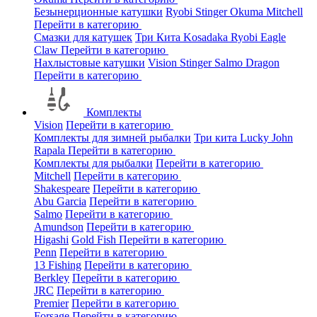
Безынерционные катушки
Ryobi
Stinger
Okuma
Mitchell
Перейти в категорию
Смазки для катушек
Три Кита
Kosadaka
Ryobi
Eagle
Claw
Перейти в категорию
Нахлыстовые катушки
Vision
Stinger
Salmo
Dragon
Перейти в категорию
Комплекты
Vision
Перейти в категорию
Комплекты для зимней рыбалки
Три кита
Lucky John
Rapala
Перейти в категорию
Комплекты для рыбалки
Перейти в категорию
Mitchell
Перейти в категорию
Shakespeare
Перейти в категорию
Abu Garcia
Перейти в категорию
Salmo
Перейти в категорию
Amundson
Перейти в категорию
Higashi
Gold Fish
Перейти в категорию
Penn
Перейти в категорию
13 Fishing
Перейти в категорию
Berkley
Перейти в категорию
JRC
Перейти в категорию
Premier
Перейти в категорию
Forsage
Перейти в категорию