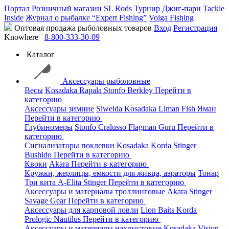
Портал
Розничный магазин
SL Rods
Турнир Джиг-пари
Tackle
Inside
Журнал о рыбалке “Expert Fishing”
Volga Fishing
Оптовая продажа рыболовных товаров
Вход
Регистрация
Knowhere
8-800-333-30-09
Каталог
Аксессуары рыболовные
Весы
Kosadaka
Rapala
Stonfo
Berkley
Перейти в
категорию
Аксессуары зимние
Siweida
Kosadaka
Liman Fish
Яман
Перейти в категорию
Глубиномеры
Stonfo
Cralusso
Flagman
Guru
Перейти в
категорию
Сигнализаторы поклевки
Kosadaka
Korda
Stinger
Bushido
Перейти в категорию
Квоки
Akara
Перейти в категорию
Кружки, жерлицы, емкости для живца, аэраторы
Тонар
Три кита
A-Elita
Stinger
Перейти в категорию
Аксессуары и материалы троллинговые
Akara
Stinger
Savage Gear
Перейти в категорию
Аксессуары для карповой ловли
Lion Baits
Korda
Prologic
Nautilus
Перейти в категорию
Аксессуары и материалы нахлыстовые
Kosadaka
Vision