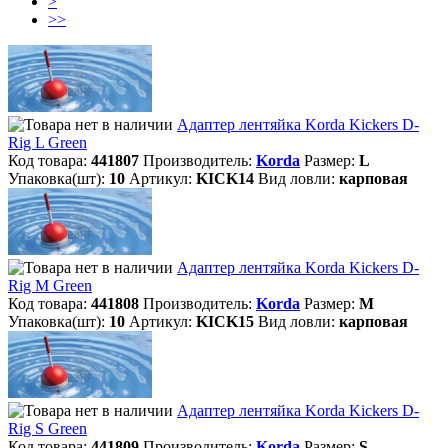
>
>>
Адаптер лентяйка Korda Kickers D-
Rig L Green
Код товара:
441807
Производитель:
Korda
Размер:
L
Упаковка(шт):
10
Артикул:
KICK14
Вид ловли:
карповая
Адаптер лентяйка Korda Kickers D-
Rig M Green
Код товара:
441808
Производитель:
Korda
Размер:
M
Упаковка(шт):
10
Артикул:
KICK15
Вид ловли:
карповая
Адаптер лентяйка Korda Kickers D-
Rig S Green
Код товара:
441809
Производитель:
Korda
Размер:
S