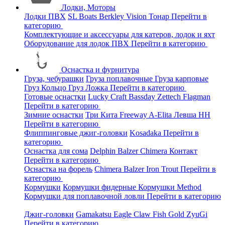
Лодки, Моторы
Лодки ПВХ
SL Boats
Berkley
Vision
Тонар
Перейти в
категорию
Комплектующие и аксессуары для катеров, лодок и яхт
Оборудование для лодок ПВХ
Перейти в категорию
Оснастка и фурнитура
Груза, чебурашки
Груза поплавочные
Груза карповые
Груз Кольцо
Груз Ложка
Перейти в категорию
Готовые оснастки
Lucky Craft
Bassday
Zettech
Flagman
Перейти в категорию
Зимние оснастки
Три Кита
Freeway
A-Elita
Левша НН
Перейти в категорию
Флиппинговые джиг-головки
Kosadaka
Перейти в
категорию
Оснастка для сома
Delphin
Balzer
Chimera
Контакт
Перейти в категорию
Оснастка на форель
Chimera
Balzer
Iron Trout
Перейти в
категорию
Кормушки
Кормушки фидерные
Кормушки Method
Кормушки для поплавочной ловли
Перейти в категорию
Джиг-головки
Gamakatsu
Eagle Claw
Fish Gold
ZyuGi
Перейти в категорию