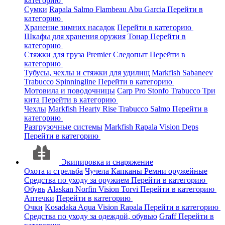
категорию
Сумки
Rapala
Salmo
Flambeau
Abu Garcia
Перейти в
категорию
Хранение зимних насадок
Перейти в категорию
Шкафы для хранения оружия
Тонар
Перейти в
категорию
Стяжки для груза
Premier
Следопыт
Перейти в
категорию
Тубусы, чехлы и стяжки для удилищ
Markfish
Sabaneev
Trabucco
Spinningline
Перейти в категорию
Мотовила и поводочницы
Carp Pro
Stonfo
Trabucco
Три
кита
Перейти в категорию
Чехлы
Markfish
Hearty Rise
Trabucco
Salmo
Перейти в
категорию
Разгрузочные системы
Markfish
Rapala
Vision
Deps
Перейти в категорию
Экипировка и снаряжение
Охота и стрельба
Чучела
Капканы
Ремни оружейные
Средства по уходу за оружием
Перейти в категорию
Обувь
Alaskan
Norfin
Vision
Torvi
Перейти в категорию
Аптечки
Перейти в категорию
Очки
Kosadaka
Aqua
Vision
Rapala
Перейти в категорию
Средства по уходу за одеждой, обувью
Graff
Перейти в