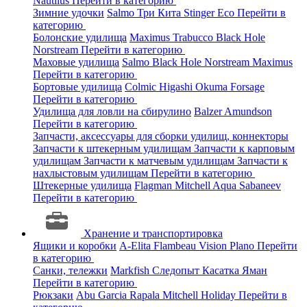
Nautilus
Перейти в категорию
Зимние удочки
Salmo
Три Кита
Stinger
Eco
Перейти в
категорию
Болонские удилища
Maximus
Trabucco
Black Hole
Norstream
Перейти в категорию
Маховые удилища
Salmo
Black Hole
Norstream
Maximus
Перейти в категорию
Бортовые удилища
Colmic
Higashi
Okuma
Forsage
Перейти в категорию
Удилища для ловли на сбирулино
Balzer
Amundson
Перейти в категорию
Запчасти, аксессуары для сборки удилищ, коннекторы
Запчасти к штекерным удилищам
Запчасти к карповым
удилищам
Запчасти к матчевым удилищам
Запчасти к
нахлыстовым удилищам
Перейти в категорию
Штекерные удилища
Flagman
Mitchell
Aqua
Sabaneev
Перейти в категорию
Хранение и транспортировка
Ящики и коробки
A-Elita
Flambeau
Vision
Plano
Перейти
в категорию
Санки, тележки
Markfish
Следопыт
Касатка
Яман
Перейти в категорию
Рюкзаки
Abu Garcia
Rapala
Mitchell
Holiday
Перейти в