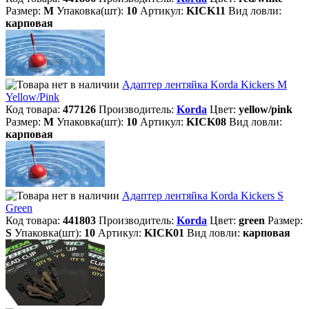
Размер:
M
Упаковка(шт):
10
Артикул:
KICK11
Вид ловли:
карповая
Адаптер лентяйка Korda Kickers M
Yellow/Pink
Код товара:
477126
Производитель:
Korda
Цвет:
yellow/pink
Размер:
M
Упаковка(шт):
10
Артикул:
KICK08
Вид ловли:
карповая
Адаптер лентяйка Korda Kickers S
Green
Код товара:
441803
Производитель:
Korda
Цвет:
green
Размер:
S
Упаковка(шт):
10
Артикул:
KICK01
Вид ловли:
карповая