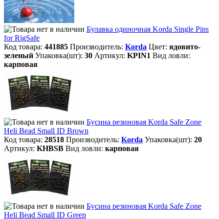
Булавка одиночная Korda Single Pins
for RigSafe
Код товара:
441885
Производитель:
Korda
Цвет:
ядовито-
зеленый
Упаковка(шт):
30
Артикул:
KPIN1
Вид ловли:
карповая
Бусина резиновая Korda Safe Zone
Heli Bead Small ID Brown
Код товара:
28518
Производитель:
Korda
Упаковка(шт):
20
Артикул:
KHBSB
Вид ловли:
карповая
Бусина резиновая Korda Safe Zone
Heli Bead Small ID Green