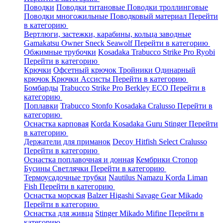
Поводки
Поводки титановые
Поводки троллинговые
Поводки многожильные
Поводковый материал
Перейти
в категорию
Вертлюги, застежки, карабины, кольца заводные
Gamakatsu
Owner
Sneck
Seawolf
Перейти в категорию
Обжимные трубочки
Kosadaka
Trabucco
Strike Pro
Ryobi
Перейти в категорию
Крючки
Офсетный крючок
Тройники
Одинарный
крючок
Крючки Ассисты
Перейти в категорию
Бомбарды
Trabucco
Strike Pro
Berkley
ECO
Перейти в
категорию
Поплавки
Trabucco
Stonfo
Kosadaka
Cralusso
Перейти в
категорию
Оснастка карповая
Korda
Kosadaka
Guru
Stinger
Перейти
в категорию
Держатели для приманок
Decoy
Hitfish
Select
Cralusso
Перейти в категорию
Оснастка поплавочная и донная
Кембрики
Стопор
Бусины
Светлячки
Перейти в категорию
Термоусадочные трубки
Nautilus
Namazu
Korda
Liman
Fish
Перейти в категорию
Оснастка морская
Balzer
Higashi
Savage Gear
Mikado
Перейти в категорию
Оснастка для живца
Stinger
Mikado
Mifine
Перейти в
категорию