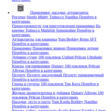
Прикормки, насадки, аттрактанты
Рогатки
Stonfo
Middy
Trabucco
Nautilus
Перейти в
категорию
Принадлежности для приготовления прикормки
На
крючке
Trabucco
Markfish
Spinningline
Перейти в
категорию
Аттрактанты для хищника
Yum
Berkley
Reins
SFT
Перейти в категорию
Прикормки
Прикормки зимние
Прикормки летние
Перейти в категорию
Добавки сухие
100 поклевок
Unibait
Pelican
Ultrabaits
Перейти в категорию
Краска для прикормки
Dunaev
100 поклевок
Pelican
Allvega
Перейти в категорию
Пеллетс
Пеллетс насадочный
Пеллетс прикормочный
Перейти в категорию
Глины и грунты
100 поклевок
Три Кита
Перейти в
категорию
Жидкие ароматизаторы и добавки
Dunaev
Allvega
100
поклевок
Pelican
Перейти в категорию
Насадки, тесто и паста
Yum
Korda
Berkley
Nautilus
Перейти в категорию
Ракеты, кобры, катапульты
Korda
Stinger
Nautilus
Liman