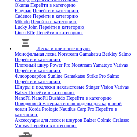
Okuma
Перейти в категорию
Flagman
Перейти в категорию
Cadence
Перейти в категорию
Mikado
Перейти в категорию
Lucky John
Перейти в категорию
Linea Effe
Перейти в категорию
Леска и плетеные шнуры
Монофильная леска
Norstream
Gamakatsu
Berkley
Salmo
Перейти в категорию
Плетеный шнур
Power Pro
Norstream
Yamatoyo
Varivas
Перейти в категорию
Флюорокарбон
Sunline
Gamakatsu
Strike Pro
Salmo
Перейти в категорию
Шнуры и подлески нахлыстовые
Stinger
Vision
Varivas
Balzer
Перейти в категорию
NanoFil
NanoFil
Bushido
Перейти в категорию
Поводковый материал и шок лидеры для карповой
ловли
Korda
Prologic
Nautilus
Carp Pro
Перейти в
категорию
Аксессуары для лесок и шнуров
Balzer
Colmic
Cralusso
Varivas
Перейти в категорию