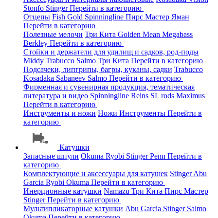
Stonfo
Stinger
Перейти в категорию
Отцепы
Fish Gold
Spinningline
Пирс Мастер
Яман
Перейти в категорию
Полезные мелочи
Три Кита
Golden Mean
Megabass
Berkley
Перейти в категорию
Стойки и держатели для удилищ и садков, род-поды
Middy
Trabucco
Salmo
Три Кита
Перейти в категорию
Подсачеки, липгрипы, багры, куканы, садки
Trabucco
Kosadaka
Sabaneev
Salmo
Перейти в категорию
Фирменная и сувенирная продукция, тематическая
литература и видео
Spinningline
Reins
SL rods
Maximus
Перейти в категорию
Инструменты и ножи
Ножи
Инструменты
Перейти в
категорию
Катушки
Запасные шпули
Okuma
Ryobi
Stinger
Penn
Перейти в
категорию
Комплектующие и аксессуары для катушек
Stinger
Abu
Garcia
Ryobi
Okuma
Перейти в категорию
Инерционные катушки
Namazu
Три Кита
Пирс Мастер
Stinger
Перейти в категорию
Мультипликаторные катушки
Abu Garcia
Stinger
Salmo
Okuma
Перейти в категорию