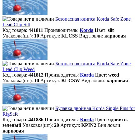
Безопасная клипса Korda Safe Zone
Lead Clip Silt
Код товара:
441811
Производитель:
Korda
Цвет:
silt
Упаковка(шт):
10
Артикул:
KLCSS
Вид ловли:
карповая
Безопасная клипса Korda Safe Zone
Lead Clip Weed
Код товара:
441812
Производитель:
Korda
Цвет:
weed
Упаковка(шт):
10
Артикул:
KLCSW
Вид ловли:
карповая
Булавка двойная Korda Single Pins for
RigSafe
Код товара:
441886
Производитель:
Korda
Цвет:
ядовито-
зеленый
Упаковка(шт):
20
Артикул:
KPIN2
Вид ловли:
карповая