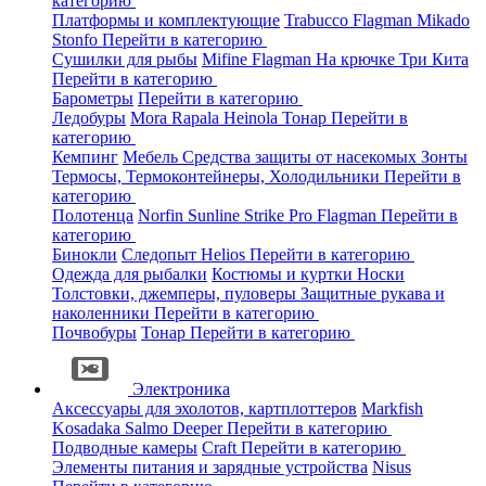
категорию
Платформы и комплектующие
Trabucco
Flagman
Mikado
Stonfo
Перейти в категорию
Сушилки для рыбы
Mifine
Flagman
На крючке
Три Кита
Перейти в категорию
Барометры
Перейти в категорию
Ледобуры
Mora
Rapala
Heinola
Тонар
Перейти в
категорию
Кемпинг
Мебель
Средства защиты от насекомых
Зонты
Термосы, Термоконтейнеры, Холодильники
Перейти в
категорию
Полотенца
Norfin
Sunline
Strike Pro
Flagman
Перейти в
категорию
Бинокли
Следопыт
Helios
Перейти в категорию
Одежда для рыбалки
Костюмы и куртки
Носки
Толстовки, джемперы, пуловеры
Защитные рукава и
наколенники
Перейти в категорию
Почвобуры
Тонар
Перейти в категорию
Электроника
Аксессуары для эхолотов, картплоттеров
Markfish
Kosadaka
Salmo
Deeper
Перейти в категорию
Подводные камеры
Craft
Перейти в категорию
Элементы питания и зарядные устройства
Nisus