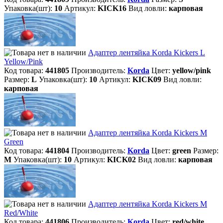
Упаковка(шт):
10
Артикул:
KICK16
Вид ловли:
карповая
Адаптер лентяйка Korda Kickers L
Yellow/Pink
Код товара:
441805
Производитель:
Korda
Цвет:
yellow/pink
Размер:
L
Упаковка(шт):
10
Артикул:
KICK09
Вид ловли:
карповая
Адаптер лентяйка Korda Kickers M
Green
Код товара:
441804
Производитель:
Korda
Цвет:
green
Размер:
M
Упаковка(шт):
10
Артикул:
KICK02
Вид ловли:
карповая
Адаптер лентяйка Korda Kickers M
Red/White
Код товара:
441806
Производитель:
Korda
Цвет:
red/white