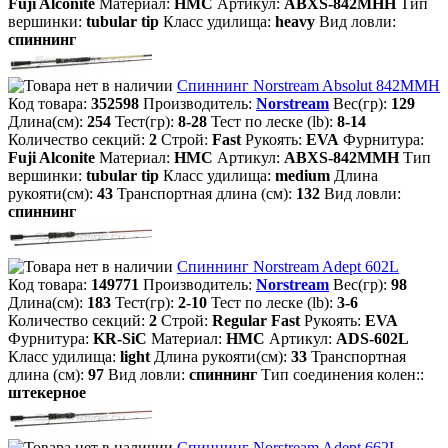
Fuji Alconite
Материал:
HMC
Артикул:
ABXS-842MHH
Тип
вершинки:
tubular tip
Класс удилища:
heavy
Вид ловли:
спиннинг
Спиннинг Norstream Absolut 842MMH
Код товара:
352598
Производитель:
Norstream
Вес(гр):
129
Длина(см):
254
Тест(гр):
8-28
Тест по леске (lb):
8-14
Количество секций:
2
Строй:
Fast
Рукоять:
EVA
Фурнитура:
Fuji Alconite
Материал:
HMC
Артикул:
ABXS-842MMH
Тип
вершинки:
tubular tip
Класс удилища:
medium
Длина
рукояти(см):
43
Транспортная длина (см):
132
Вид ловли:
спиннинг
Спиннинг Norstream Adept 602L
Код товара:
149771
Производитель:
Norstream
Вес(гр):
98
Длина(см):
183
Тест(гр):
2-10
Тест по леске (lb):
3-6
Количество секций:
2
Строй:
Regular Fast
Рукоять:
EVA
Фурнитура:
KR-SiC
Материал:
HMC
Артикул:
ADS-602L
Класс удилища:
light
Длина рукояти(см):
33
Транспортная
длина (см):
97
Вид ловли:
спиннинг
Тип соединения колен::
штекерное
Спиннинг Norstream Adept 662L