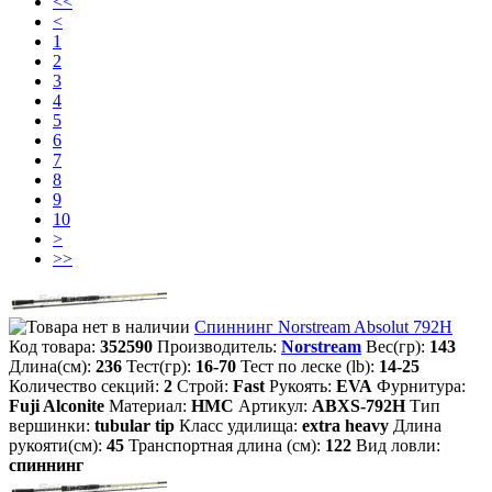
<<
<
1
2
3
4
5
6
7
8
9
10
>
>>
Спиннинг Norstream Absolut 792H
Код товара:
352590
Производитель:
Norstream
Вес(гр):
143
Длина(см):
236
Тест(гр):
16-70
Тест по леске (lb):
14-25
Количество секций:
2
Строй:
Fast
Рукоять:
EVA
Фурнитура:
Fuji Alconite
Материал:
HMC
Артикул:
ABXS-792H
Тип
вершинки:
tubular tip
Класс удилища:
extra heavy
Длина
рукояти(см):
45
Транспортная длина (см):
122
Вид ловли:
спиннинг