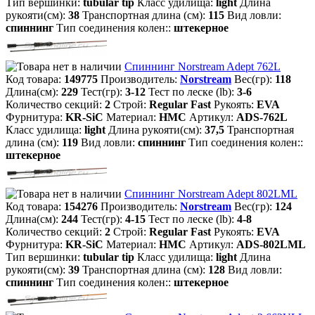
Тип вершинки:
tubular tip
Класс удилища:
light
Длина
рукояти(см):
38
Транспортная длина (см):
115
Вид ловли:
спиннинг
Тип соединения колен::
штекерное
Спиннинг Norstream Adept 762L
Код товара:
149775
Производитель:
Norstream
Вес(гр):
118
Длина(см):
229
Тест(гр):
3-12
Тест по леске (lb):
3-6
Количество секций:
2
Строй:
Regular Fast
Рукоять:
EVA
Фурнитура:
KR-SiC
Материал:
HMC
Артикул:
ADS-762L
Класс удилища:
light
Длина рукояти(см):
37,5
Транспортная
длина (см):
119
Вид ловли:
спиннинг
Тип соединения колен::
штекерное
Спиннинг Norstream Adept 802LML
Код товара:
154276
Производитель:
Norstream
Вес(гр):
124
Длина(см):
244
Тест(гр):
4-15
Тест по леске (lb):
4-8
Количество секций:
2
Строй:
Regular Fast
Рукоять:
EVA
Фурнитура:
KR-SiC
Материал:
HMC
Артикул:
ADS-802LML
Тип вершинки:
tubular tip
Класс удилища:
light
Длина
рукояти(см):
39
Транспортная длина (см):
128
Вид ловли:
спиннинг
Тип соединения колен::
штекерное