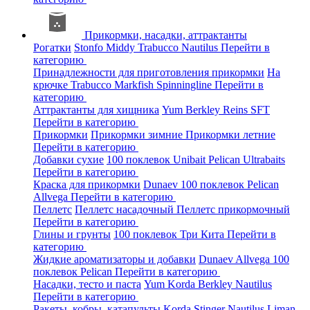
Прикормки, насадки, аттрактанты
Рогатки
Stonfo
Middy
Trabucco
Nautilus
Перейти в
категорию
Принадлежности для приготовления прикормки
На
крючке
Trabucco
Markfish
Spinningline
Перейти в
категорию
Аттрактанты для хищника
Yum
Berkley
Reins
SFT
Перейти в категорию
Прикормки
Прикормки зимние
Прикормки летние
Перейти в категорию
Добавки сухие
100 поклевок
Unibait
Pelican
Ultrabaits
Перейти в категорию
Краска для прикормки
Dunaev
100 поклевок
Pelican
Allvega
Перейти в категорию
Пеллетс
Пеллетс насадочный
Пеллетс прикормочный
Перейти в категорию
Глины и грунты
100 поклевок
Три Кита
Перейти в
категорию
Жидкие ароматизаторы и добавки
Dunaev
Allvega
100
поклевок
Pelican
Перейти в категорию
Насадки, тесто и паста
Yum
Korda
Berkley
Nautilus
Перейти в категорию
Ракеты, кобры, катапульты
Korda
Stinger
Nautilus
Liman