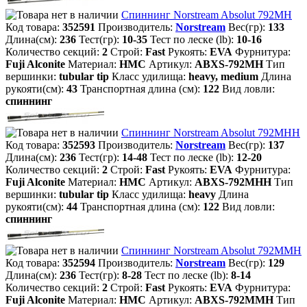
Спиннинг Norstream Absolut 792MH
Код товара:
352591
Производитель:
Norstream
Вес(гр):
133
Длина(см):
236
Тест(гр):
10-35
Тест по леске (lb):
10-16
Количество секций:
2
Строй:
Fast
Рукоять:
EVA
Фурнитура:
Fuji Alconite
Материал:
HMC
Артикул:
ABXS-792MH
Тип
вершинки:
tubular tip
Класс удилища:
heavy, medium
Длина
рукояти(см):
43
Транспортная длина (см):
122
Вид ловли:
спиннинг
Спиннинг Norstream Absolut 792MHH
Код товара:
352593
Производитель:
Norstream
Вес(гр):
137
Длина(см):
236
Тест(гр):
14-48
Тест по леске (lb):
12-20
Количество секций:
2
Строй:
Fast
Рукоять:
EVA
Фурнитура:
Fuji Alconite
Материал:
HMC
Артикул:
ABXS-792MHH
Тип
вершинки:
tubular tip
Класс удилища:
heavy
Длина
рукояти(см):
44
Транспортная длина (см):
122
Вид ловли:
спиннинг
Спиннинг Norstream Absolut 792MMH
Код товара:
352594
Производитель:
Norstream
Вес(гр):
129
Длина(см):
236
Тест(гр):
8-28
Тест по леске (lb):
8-14
Количество секций:
2
Строй:
Fast
Рукоять:
EVA
Фурнитура:
Fuji Alconite
Материал:
HMC
Артикул:
ABXS-792MMH
Тип