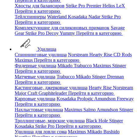
Перейти в категорию
Хвосты для балансиров
Strike Pro
Premier
Helios
LeX
Перейти в категорию
Тейлспиннеры
Waterland
Kosadaka
Nadar
Strike Pro
Перейти в категорию
Комплектующие для силиконовых приманок
Savage
Gear
Strike Pro
Decoy
Yummy
Перейти в категорию
Удилища
Спиннинговые удилища
Norstream
Hearty Rise
CD Rods
Maximus
Перейти в категорию
Фидерные удилища
Mikado
Trabucco
Maximus
Stinger
Перейти в категорию
Матчевые удилища
Trabucco
Mikado
Stinger
Drennan
Перейти в категорию
Кастинговые, джерковые удилища
Hearty Rise
Norstream
Major Craft
Graphiteleader
Перейти в категорию
Карповые удилища
Kosadaka
Prologic
Amundson
Freeway
Перейти в категорию
Нахлыстовые удилища
Maximus
Salmo
Amundson
Stinger
Перейти в категорию
Троллинговые, морские удилища
Black Hole
Stinger
Kosadaka
Strike Pro
Перейти в категорию
Удилища для ловли сома
Maximus
Mikado
Bushido