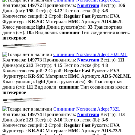
Код товара:
149772
Производитель:
Norstream
Вес(гр):
106
Длина(см):
198
Тест(гр):
3-12
Тест по леске (lb):
3-6
Количество секций:
2
Строй:
Regular Fast
Рукоять:
EVA
Фурнитура:
KR-SiC
Материал:
HMC
Артикул:
ADS-662L
Класс удилища:
light
Длина рукояти(см):
33
Транспортная
длина (см):
105
Вид ловли:
спиннинг
Тип соединения колен::
штекерное
Спиннинг Norstream Adept 702LML
Код товара:
149773
Производитель:
Norstream
Вес(гр):
111
Длина(см):
213
Тест(гр):
4-15
Тест по леске (lb):
4-8
Количество секций:
2
Строй:
Regular Fast
Рукоять:
EVA
Фурнитура:
KR-SiC
Материал:
HMC
Артикул:
ADS-702LML
Класс удилища:
light
Длина рукояти(см):
36
Транспортная
длина (см):
111
Вид ловли:
спиннинг
Тип соединения колен::
штекерное
Спиннинг Norstream Adept 732L
Код товара:
149774
Производитель:
Norstream
Вес(гр):
113
Длина(см):
221
Тест(гр):
2-10
Тест по леске (lb):
3-6
Количество секций:
2
Строй:
Regular Fast
Рукоять:
EVA
Фурнитура:
KR-SiC
Материал:
HMC
Артикул:
ADS-732L