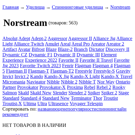
Главная
→
Удилища
→
Спиннинговые удилища
→
Norstream
Norstream
(товаров: 563)
Absolut
Adept
Adept-2
Aggressor
Aggressor II
Alliance Jig
Alliance
Light
Alliance Twitch
Amulet
Areal
Areal Pro
Areator
Areator 2
Artifact
Avatar
Bifrost
Blaze
Blaze-2
Branch
Dictator
Discovery II
Dynamic CZ
Dynamic F1
Dynamic II
Dynamic III
Element
Experience
Experience 2022
Favorite II
Favorite II Travel
Favorite
Jig 2023
Favorite Twitch 2023
Fenrir
Flagman
Flagman 4
Flagman
5
Flagman II
Flagman-T
Flagman-T2
Freestyle
Freestyle-S
Gravity
Invict
Invict 2
Kando
Kando-X Jig
Kando-X Light
Kando-X Travel
Micromania
Navigator
Nibble
Nibble 2
Nibble T
Nor Way
Ontario
Partner
Provokator
Provokator-X
Proxima
Rebel
Rebel 2
Rooky
Salmon
Skald
Skald New
Slender
Slender 2
Spiker
Spiker 2
Stage
Standard
Standard 4
Standard New
Terminator
Thor
Troutist
Troutist-X
Ultima
Ultra
Ultrasence
Voyager Telespin
Сортировать по:
названию
цене
популярности
спиннинглайн
рекомендует
НЕТ ТОВАРОВ В НАЛИЧИИ