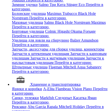
Nautilus
Перейти в категорию
Зимние удочки
Salmo
Три Кита
Stinger
Eco
Перейти в
категорию
Болонские удилища
Maximus
Trabucco
Black Hole
Norstream
Перейти в категорию
Маховые удилища
Salmo
Black Hole
Norstream
Maximus
Перейти в категорию
Бортовые удилища
Colmic
Higashi
Okuma
Forsage
Перейти в категорию
Удилища для ловли на сбирулино
Balzer
Amundson
Перейти в категорию
Запчасти, аксессуары для сборки удилищ, коннекторы
Запчасти к штекерным удилищам
Запчасти к карповым
удилищам
Запчасти к матчевым удилищам
Запчасти к
нахлыстовым удилищам
Перейти в категорию
Штекерные удилища
Flagman
Mitchell
Aqua
Sabaneev
Перейти в категорию
Хранение и транспортировка
Ящики и коробки
A-Elita
Flambeau
Vision
Plano
Перейти
в категорию
Санки, тележки
Markfish
Следопыт
Касатка
Яман
Перейти в категорию
Рюкзаки
Abu Garcia
Rapala
Mitchell
Holiday
Перейти в