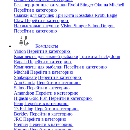
Безынерционные катушки
Ryobi
Stinger
Okuma
Mitchell
Перейти в категорию
Смазки для катушек
Три Кита
Kosadaka
Ryobi
Eagle
Claw
Перейти в категорию
Нахлыстовые катушки
Vision
Stinger
Salmo
Dragon
Перейти в категорию
Комплекты
Vision
Перейти в категорию
Комплекты для зимней рыбалки
Три кита
Lucky John
Rapala
Перейти в категорию
Комплекты для рыбалки
Перейти в категорию
Mitchell
Перейти в категорию
Shakespeare
Перейти в категорию
Abu Garcia
Перейти в категорию
Salmo
Перейти в категорию
Amundson
Перейти в категорию
Higashi
Gold Fish
Перейти в категорию
Penn
Перейти в категорию
13 Fishing
Перейти в категорию
Berkley
Перейти в категорию
JRC
Перейти в категорию
Premier
Перейти в категорию
Forsage
Перейти в категорию