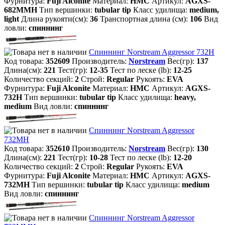
Фурнитура:
Fuji Alconite
Материал:
HMC
Артикул:
AGXS-
682MMH
Тип вершинки:
tubular tip
Класс удилища:
medium,
light
Длина рукояти(см):
36
Транспортная длина (см):
106
Вид
ловли:
спиннинг
Спиннинг Norstream Aggressor 732H
Код товара:
352609
Производитель:
Norstream
Вес(гр):
137
Длина(см):
221
Тест(гр):
12-35
Тест по леске (lb):
12-25
Количество секций:
2
Строй:
Regular
Рукоять:
EVA
Фурнитура:
Fuji Alconite
Материал:
HMC
Артикул:
AGXS-
732H
Тип вершинки:
tubular tip
Класс удилища:
heavy,
medium
Вид ловли:
спиннинг
Спиннинг Norstream Aggressor
732MH
Код товара:
352610
Производитель:
Norstream
Вес(гр):
130
Длина(см):
221
Тест(гр):
10-28
Тест по леске (lb):
12-20
Количество секций:
2
Строй:
Regular
Рукоять:
EVA
Фурнитура:
Fuji Alconite
Материал:
HMC
Артикул:
AGXS-
732MH
Тип вершинки:
tubular tip
Класс удилища:
medium
Вид ловли:
спиннинг
Спиннинг Norstream Aggressor