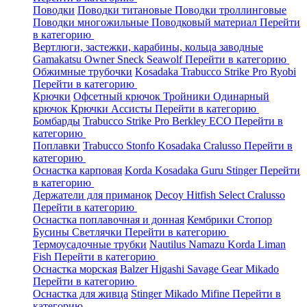
Поводки
Поводки титановые
Поводки троллинговые
Поводки многожильные
Поводковый материал
Перейти
в категорию
Вертлюги, застежки, карабины, кольца заводные
Gamakatsu
Owner
Sneck
Seawolf
Перейти в категорию
Обжимные трубочки
Kosadaka
Trabucco
Strike Pro
Ryobi
Перейти в категорию
Крючки
Офсетный крючок
Тройники
Одинарный
крючок
Крючки Ассисты
Перейти в категорию
Бомбарды
Trabucco
Strike Pro
Berkley
ECO
Перейти в
категорию
Поплавки
Trabucco
Stonfo
Kosadaka
Cralusso
Перейти в
категорию
Оснастка карповая
Korda
Kosadaka
Guru
Stinger
Перейти
в категорию
Держатели для приманок
Decoy
Hitfish
Select
Cralusso
Перейти в категорию
Оснастка поплавочная и донная
Кембрики
Стопор
Бусины
Светлячки
Перейти в категорию
Термоусадочные трубки
Nautilus
Namazu
Korda
Liman
Fish
Перейти в категорию
Оснастка морская
Balzer
Higashi
Savage Gear
Mikado
Перейти в категорию
Оснастка для живца
Stinger
Mikado
Mifine
Перейти в
категорию