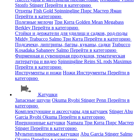
Stonfo
Stinger
Перейти в категорию
Отцепы
Fish Gold
Spinningline
Пирс Мастер
Яман
Перейти в категорию
Полезные мелочи
Три Кита
Golden Mean
Megabass
Berkley
Перейти в категорию
Стойки и держатели для удилищ и садков, род-поды
Middy
Trabucco
Salmo
Три Кита
Перейти в категорию
Подсачеки, липгрипы, багры, куканы, садки
Trabucco
Kosadaka
Sabaneev
Salmo
Перейти в категорию
Фирменная и сувенирная продукция, тематическая
литература и видео
Spinningline
Reins
SL rods
Maximus
Перейти в категорию
Инструменты и ножи
Ножи
Инструменты
Перейти в
категорию
Катушки
Запасные шпули
Okuma
Ryobi
Stinger
Penn
Перейти в
категорию
Комплектующие и аксессуары для катушек
Stinger
Abu
Garcia
Ryobi
Okuma
Перейти в категорию
Инерционные катушки
Namazu
Три Кита
Пирс Мастер
Stinger
Перейти в категорию
Мультипликаторные катушки
Abu Garcia
Stinger
Salmo
Okuma
Перейти в категорию