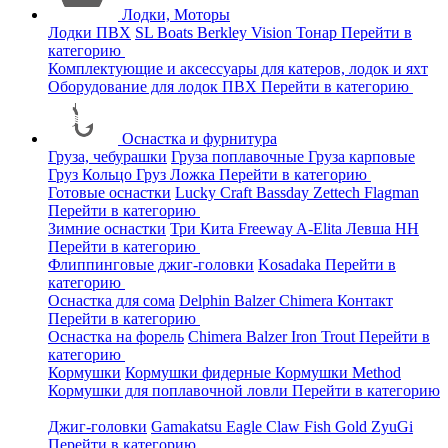
Лодки, Моторы
Лодки ПВХ
SL Boats
Berkley
Vision
Тонар
Перейти в
категорию
Комплектующие и аксессуары для катеров, лодок и яхт
Оборудование для лодок ПВХ
Перейти в категорию
Оснастка и фурнитура
Груза, чебурашки
Груза поплавочные
Груза карповые
Груз Кольцо
Груз Ложка
Перейти в категорию
Готовые оснастки
Lucky Craft
Bassday
Zettech
Flagman
Перейти в категорию
Зимние оснастки
Три Кита
Freeway
A-Elita
Левша НН
Перейти в категорию
Флиппинговые джиг-головки
Kosadaka
Перейти в
категорию
Оснастка для сома
Delphin
Balzer
Chimera
Контакт
Перейти в категорию
Оснастка на форель
Chimera
Balzer
Iron Trout
Перейти в
категорию
Кормушки
Кормушки фидерные
Кормушки Method
Кормушки для поплавочной ловли
Перейти в категорию
Джиг-головки
Gamakatsu
Eagle Claw
Fish Gold
ZyuGi
Перейти в категорию