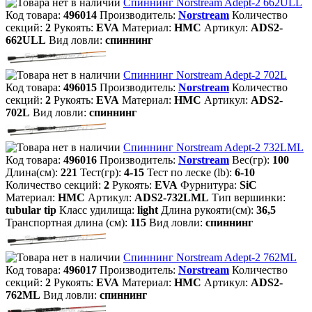
Спиннинг Norstream Adept-2 662ULL
Код товара:
496014
Производитель:
Norstream
Количество
секций:
2
Рукоять:
EVA
Материал:
HMC
Артикул:
ADS2-
662ULL
Вид ловли:
спиннинг
Спиннинг Norstream Adept-2 702L
Код товара:
496015
Производитель:
Norstream
Количество
секций:
2
Рукоять:
EVA
Материал:
HMC
Артикул:
ADS2-
702L
Вид ловли:
спиннинг
Спиннинг Norstream Adept-2 732LML
Код товара:
496016
Производитель:
Norstream
Вес(гр):
100
Длина(см):
221
Тест(гр):
4-15
Тест по леске (lb):
6-10
Количество секций:
2
Рукоять:
EVA
Фурнитура:
SiC
Материал:
HMC
Артикул:
ADS2-732LML
Тип вершинки:
tubular tip
Класс удилища:
light
Длина рукояти(см):
36,5
Транспортная длина (см):
115
Вид ловли:
спиннинг
Спиннинг Norstream Adept-2 762ML
Код товара:
496017
Производитель:
Norstream
Количество
секций:
2
Рукоять:
EVA
Материал:
HMC
Артикул:
ADS2-
762ML
Вид ловли:
спиннинг