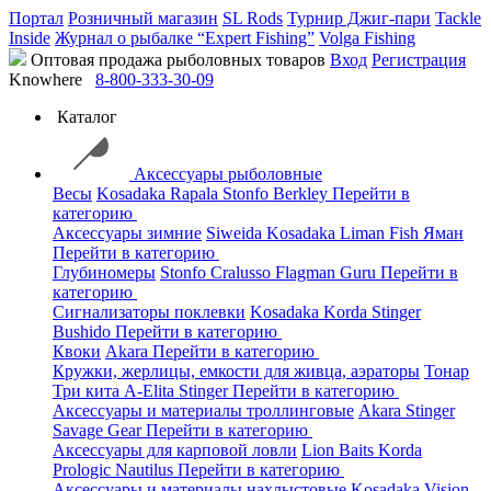
Портал
Розничный магазин
SL Rods
Турнир Джиг-пари
Tackle
Inside
Журнал о рыбалке “Expert Fishing”
Volga Fishing
Оптовая продажа рыболовных товаров
Вход
Регистрация
Knowhere
8-800-333-30-09
Каталог
Аксессуары рыболовные
Весы
Kosadaka
Rapala
Stonfo
Berkley
Перейти в
категорию
Аксессуары зимние
Siweida
Kosadaka
Liman Fish
Яман
Перейти в категорию
Глубиномеры
Stonfo
Cralusso
Flagman
Guru
Перейти в
категорию
Сигнализаторы поклевки
Kosadaka
Korda
Stinger
Bushido
Перейти в категорию
Квоки
Akara
Перейти в категорию
Кружки, жерлицы, емкости для живца, аэраторы
Тонар
Три кита
A-Elita
Stinger
Перейти в категорию
Аксессуары и материалы троллинговые
Akara
Stinger
Savage Gear
Перейти в категорию
Аксессуары для карповой ловли
Lion Baits
Korda
Prologic
Nautilus
Перейти в категорию
Аксессуары и материалы нахлыстовые
Kosadaka
Vision