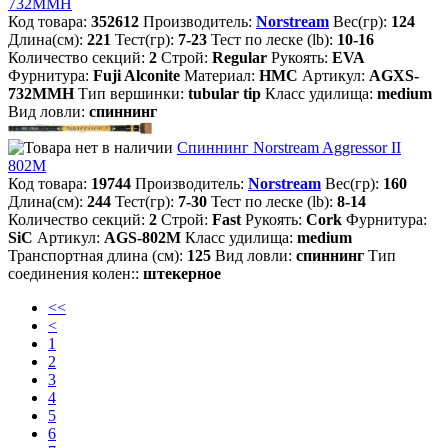
732MMH
Код товара:
352612
Производитель:
Norstream
Вес(гр):
124
Длина(см):
221
Тест(гр):
7-23
Тест по леске (lb):
10-16
Количество секций:
2
Строй:
Regular
Рукоять:
EVA
Фурнитура:
Fuji Alconite
Материал:
HMC
Артикул:
AGXS-
732MMH
Тип вершинки:
tubular tip
Класс удилища:
medium
Вид ловли:
спиннинг
Спиннинг Norstream Aggressor II
802M
Код товара:
19744
Производитель:
Norstream
Вес(гр):
160
Длина(см):
244
Тест(гр):
7-30
Тест по леске (lb):
8-14
Количество секций:
2
Строй:
Fast
Рукоять:
Cork
Фурнитура:
SiC
Артикул:
AGS-802M
Класс удилища:
medium
Транспортная длина (см):
125
Вид ловли:
спиннинг
Тип
соединения колен::
штекерное
<<
<
1
2
3
4
5
6