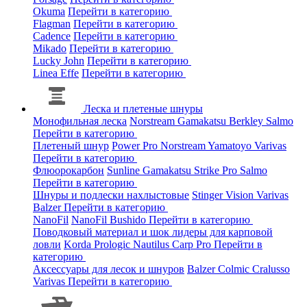
Okuma
Перейти в категорию
Flagman
Перейти в категорию
Cadence
Перейти в категорию
Mikado
Перейти в категорию
Lucky John
Перейти в категорию
Linea Effe
Перейти в категорию
Леска и плетеные шнуры
Монофильная леска
Norstream
Gamakatsu
Berkley
Salmo
Перейти в категорию
Плетеный шнур
Power Pro
Norstream
Yamatoyo
Varivas
Перейти в категорию
Флюорокарбон
Sunline
Gamakatsu
Strike Pro
Salmo
Перейти в категорию
Шнуры и подлески нахлыстовые
Stinger
Vision
Varivas
Balzer
Перейти в категорию
NanoFil
NanoFil
Bushido
Перейти в категорию
Поводковый материал и шок лидеры для карповой
ловли
Korda
Prologic
Nautilus
Carp Pro
Перейти в
категорию
Аксессуары для лесок и шнуров
Balzer
Colmic
Cralusso
Varivas
Перейти в категорию