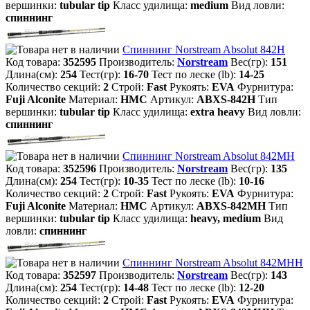
вершинки:
tubular tip
Класс удилища:
medium
Вид ловли:
спиннинг
Спиннинг Norstream Absolut 842H
Код товара:
352595
Производитель:
Norstream
Вес(гр):
151
Длина(см):
254
Тест(гр):
16-70
Тест по леске (lb):
14-25
Количество секций:
2
Строй:
Fast
Рукоять:
EVA
Фурнитура:
Fuji Alconite
Материал:
HMC
Артикул:
ABXS-842H
Тип
вершинки:
tubular tip
Класс удилища:
extra heavy
Вид ловли:
спиннинг
Спиннинг Norstream Absolut 842MH
Код товара:
352596
Производитель:
Norstream
Вес(гр):
135
Длина(см):
254
Тест(гр):
10-35
Тест по леске (lb):
10-16
Количество секций:
2
Строй:
Fast
Рукоять:
EVA
Фурнитура:
Fuji Alconite
Материал:
HMC
Артикул:
ABXS-842MH
Тип
вершинки:
tubular tip
Класс удилища:
heavy, medium
Вид
ловли:
спиннинг
Спиннинг Norstream Absolut 842MHH
Код товара:
352597
Производитель:
Norstream
Вес(гр):
143
Длина(см):
254
Тест(гр):
14-48
Тест по леске (lb):
12-20
Количество секций:
2
Строй:
Fast
Рукоять:
EVA
Фурнитура: