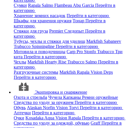
категорию
Сумки
Rapala
Salmo
Flambeau
Abu Garcia
Перейти в
категорию
Хранение зимних насадок
Перейти в категорию
Шкафы для хранения оружия
Тонар
Перейти в
категорию
Стяжки для груза
Premier
Следопыт
Перейти в
категорию
Тубусы, чехлы и стяжки для удилищ
Markfish
Sabaneev
Trabucco
Spinningline
Перейти в категорию
Мотовила и поводочницы
Carp Pro
Stonfo
Trabucco
Три
кита
Перейти в категорию
Чехлы
Markfish
Hearty Rise
Trabucco
Salmo
Перейти в
категорию
Разгрузочные системы
Markfish
Rapala
Vision
Deps
Перейти в категорию
Экипировка и снаряжение
Охота и стрельба
Чучела
Капканы
Ремни оружейные
Средства по уходу за оружием
Перейти в категорию
Обувь
Alaskan
Norfin
Vision
Torvi
Перейти в категорию
Аптечки
Перейти в категорию
Очки
Kosadaka
Aqua
Vision
Rapala
Перейти в категорию
Средства по уходу за одеждой, обувью
Graff
Перейти в