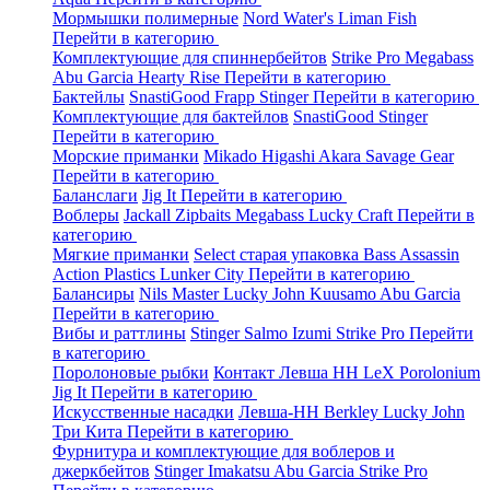
Мормышки полимерные
Nord Water's
Liman Fish
Перейти в категорию
Комплектующие для спиннербейтов
Strike Pro
Megabass
Abu Garcia
Hearty Rise
Перейти в категорию
Бактейлы
SnastiGood
Frapp
Stinger
Перейти в категорию
Комплектующие для бактейлов
SnastiGood
Stinger
Перейти в категорию
Морские приманки
Mikado
Higashi
Akara
Savage Gear
Перейти в категорию
Баланслаги
Jig It
Перейти в категорию
Воблеры
Jackall
Zipbaits
Megabass
Lucky Craft
Перейти в
категорию
Мягкие приманки
Select старая упаковка
Bass Assassin
Action Plastics
Lunker City
Перейти в категорию
Балансиры
Nils Master
Lucky John
Kuusamo
Abu Garcia
Перейти в категорию
Вибы и раттлины
Stinger
Salmo
Izumi
Strike Pro
Перейти
в категорию
Поролоновые рыбки
Контакт
Левша НН
LeX Porolonium
Jig It
Перейти в категорию
Искусственные насадки
Левша-НН
Berkley
Lucky John
Три Кита
Перейти в категорию
Фурнитура и комплектующие для воблеров и
джеркбейтов
Stinger
Imakatsu
Abu Garcia
Strike Pro