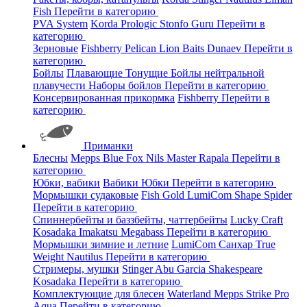
Fish
Перейти в категорию
PVA System
Korda
Prologic
Stonfo
Guru
Перейти в
категорию
Зерновые
Fishberry
Pelican
Lion Baits
Dunaev
Перейти в
категорию
Бойлы
Плавающие
Тонущие
Бойлы нейтральной
плавучести
Наборы бойлов
Перейти в категорию
Консервированная прикормка
Fishberry
Перейти в
категорию
Приманки
Блесны
Mepps
Blue Fox
Nils Master
Rapala
Перейти в
категорию
Юбки, вабики
Вабики
Юбки
Перейти в категорию
Мормышки судаковые
Fish Gold
LumiCom
Shape
Spider
Перейти в категорию
Спиннербейты и баззбейты, чаттербейты
Lucky Craft
Kosadaka
Imakatsu
Megabass
Перейти в категорию
Мормышки зимние и летние
LumiCom
Санхар
True
Weight
Nautilus
Перейти в категорию
Стримеры, мушки
Stinger
Abu Garcia
Shakespeare
Kosadaka
Перейти в категорию
Комплектующие для блесен
Waterland
Mepps
Strike Pro
Aqua
Перейти в категорию