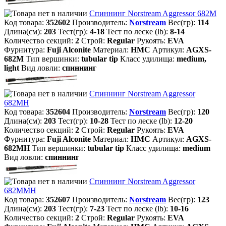
Спиннинг Norstream Aggressor 682M
Код товара:
352602
Производитель:
Norstream
Вес(гр):
114
Длина(см):
203
Тест(гр):
4-18
Тест по леске (lb):
8-14
Количество секций:
2
Строй:
Regular
Рукоять:
EVA
Фурнитура:
Fuji Alconite
Материал:
HMC
Артикул:
AGXS-
682M
Тип вершинки:
tubular tip
Класс удилища:
medium,
light
Вид ловли:
спиннинг
Спиннинг Norstream Aggressor
682MH
Код товара:
352604
Производитель:
Norstream
Вес(гр):
120
Длина(см):
203
Тест(гр):
10-28
Тест по леске (lb):
12-20
Количество секций:
2
Строй:
Regular
Рукоять:
EVA
Фурнитура:
Fuji Alconite
Материал:
HMC
Артикул:
AGXS-
682MH
Тип вершинки:
tubular tip
Класс удилища:
medium
Вид ловли:
спиннинг
Спиннинг Norstream Aggressor
682MMH
Код товара:
352607
Производитель:
Norstream
Вес(гр):
123
Длина(см):
203
Тест(гр):
7-23
Тест по леске (lb):
10-16
Количество секций:
2
Строй:
Regular
Рукоять:
EVA