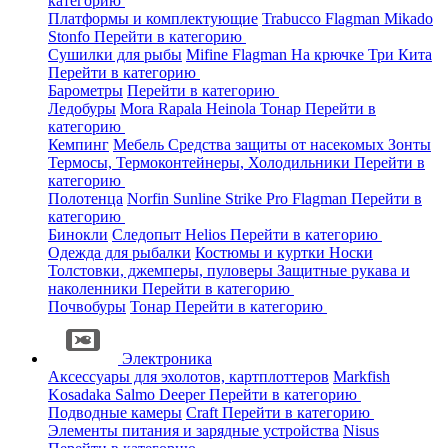
категорию
Платформы и комплектующие
Trabucco
Flagman
Mikado
Stonfo
Перейти в категорию
Сушилки для рыбы
Mifine
Flagman
На крючке
Три Кита
Перейти в категорию
Барометры
Перейти в категорию
Ледобуры
Mora
Rapala
Heinola
Тонар
Перейти в
категорию
Кемпинг
Мебель
Средства защиты от насекомых
Зонты
Термосы, Термоконтейнеры, Холодильники
Перейти в
категорию
Полотенца
Norfin
Sunline
Strike Pro
Flagman
Перейти в
категорию
Бинокли
Следопыт
Helios
Перейти в категорию
Одежда для рыбалки
Костюмы и куртки
Носки
Толстовки, джемперы, пуловеры
Защитные рукава и
наколенники
Перейти в категорию
Почвобуры
Тонар
Перейти в категорию
Электроника
Аксессуары для эхолотов, картплоттеров
Markfish
Kosadaka
Salmo
Deeper
Перейти в категорию
Подводные камеры
Craft
Перейти в категорию
Элементы питания и зарядные устройства
Nisus