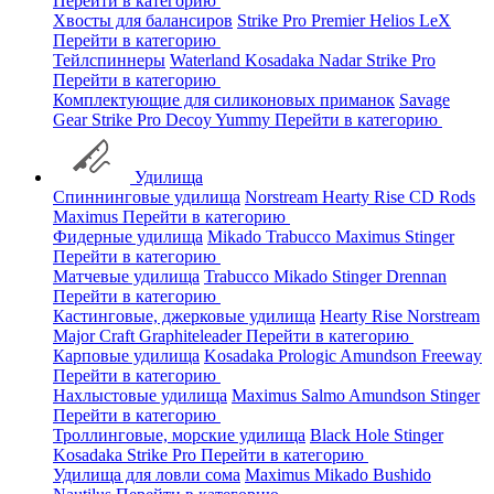
Перейти в категорию
Хвосты для балансиров
Strike Pro
Premier
Helios
LeX
Перейти в категорию
Тейлспиннеры
Waterland
Kosadaka
Nadar
Strike Pro
Перейти в категорию
Комплектующие для силиконовых приманок
Savage
Gear
Strike Pro
Decoy
Yummy
Перейти в категорию
Удилища
Спиннинговые удилища
Norstream
Hearty Rise
CD Rods
Maximus
Перейти в категорию
Фидерные удилища
Mikado
Trabucco
Maximus
Stinger
Перейти в категорию
Матчевые удилища
Trabucco
Mikado
Stinger
Drennan
Перейти в категорию
Кастинговые, джерковые удилища
Hearty Rise
Norstream
Major Craft
Graphiteleader
Перейти в категорию
Карповые удилища
Kosadaka
Prologic
Amundson
Freeway
Перейти в категорию
Нахлыстовые удилища
Maximus
Salmo
Amundson
Stinger
Перейти в категорию
Троллинговые, морские удилища
Black Hole
Stinger
Kosadaka
Strike Pro
Перейти в категорию
Удилища для ловли сома
Maximus
Mikado
Bushido