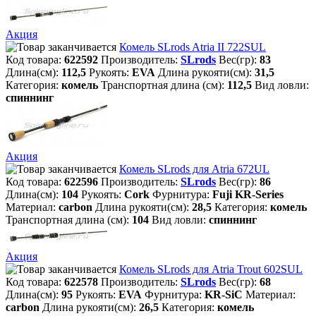
Акция
Комель SLrods Atria II 722SUL
Код товара:
622592
Производитель:
SLrods
Вес(гр):
83
Длина(см):
112,5
Рукоять:
EVA
Длина рукояти(см):
31,5
Категория:
комель
Транспортная длина (см):
112,5
Вид ловли:
спиннинг
Акция
Комель SLrods для Atria 672UL
Код товара:
622596
Производитель:
SLrods
Вес(гр):
86
Длина(см):
104
Рукоять:
Cork
Фурнитура:
Fuji KR-Series
Материал:
carbon
Длина рукояти(см):
28,5
Категория:
комель
Транспортная длина (см):
104
Вид ловли:
спиннинг
Акция
Комель SLrods для Atria Trout 602SUL
Код товара:
622578
Производитель:
SLrods
Вес(гр):
68
Длина(см):
95
Рукоять:
EVA
Фурнитура:
KR-SiC
Материал:
carbon
Длина рукояти(см):
26,5
Категория:
комель