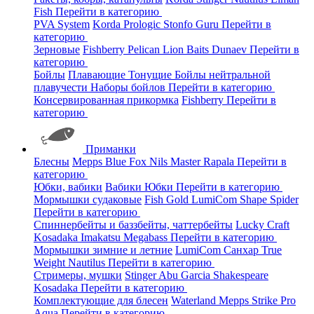
Fish
Перейти в категорию
PVA System
Korda
Prologic
Stonfo
Guru
Перейти в
категорию
Зерновые
Fishberry
Pelican
Lion Baits
Dunaev
Перейти в
категорию
Бойлы
Плавающие
Тонущие
Бойлы нейтральной
плавучести
Наборы бойлов
Перейти в категорию
Консервированная прикормка
Fishberry
Перейти в
категорию
Приманки
Блесны
Mepps
Blue Fox
Nils Master
Rapala
Перейти в
категорию
Юбки, вабики
Вабики
Юбки
Перейти в категорию
Мормышки судаковые
Fish Gold
LumiCom
Shape
Spider
Перейти в категорию
Спиннербейты и баззбейты, чаттербейты
Lucky Craft
Kosadaka
Imakatsu
Megabass
Перейти в категорию
Мормышки зимние и летние
LumiCom
Санхар
True
Weight
Nautilus
Перейти в категорию
Стримеры, мушки
Stinger
Abu Garcia
Shakespeare
Kosadaka
Перейти в категорию
Комплектующие для блесен
Waterland
Mepps
Strike Pro
Aqua
Перейти в категорию