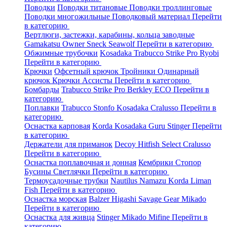
Поводки
Поводки титановые
Поводки троллинговые
Поводки многожильные
Поводковый материал
Перейти
в категорию
Вертлюги, застежки, карабины, кольца заводные
Gamakatsu
Owner
Sneck
Seawolf
Перейти в категорию
Обжимные трубочки
Kosadaka
Trabucco
Strike Pro
Ryobi
Перейти в категорию
Крючки
Офсетный крючок
Тройники
Одинарный
крючок
Крючки Ассисты
Перейти в категорию
Бомбарды
Trabucco
Strike Pro
Berkley
ECO
Перейти в
категорию
Поплавки
Trabucco
Stonfo
Kosadaka
Cralusso
Перейти в
категорию
Оснастка карповая
Korda
Kosadaka
Guru
Stinger
Перейти
в категорию
Держатели для приманок
Decoy
Hitfish
Select
Cralusso
Перейти в категорию
Оснастка поплавочная и донная
Кембрики
Стопор
Бусины
Светлячки
Перейти в категорию
Термоусадочные трубки
Nautilus
Namazu
Korda
Liman
Fish
Перейти в категорию
Оснастка морская
Balzer
Higashi
Savage Gear
Mikado
Перейти в категорию
Оснастка для живца
Stinger
Mikado
Mifine
Перейти в
категорию