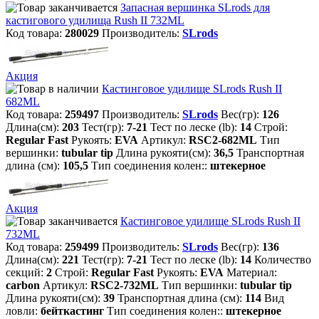
Запасная вершинка SLrods для
кастигового удилища Rush II 732ML
Код товара:
280029
Производитель:
SLrods
Акция
Кастинговое удилище SLrods Rush II
682ML
Код товара:
259497
Производитель:
SLrods
Вес(гр):
126
Длина(см):
203
Тест(гр):
7-21
Тест по леске (lb):
14
Строй:
Regular Fast
Рукоять:
EVA
Артикул:
RSC2-682ML
Тип
вершинки:
tubular tip
Длина рукояти(см):
36,5
Транспортная
длина (см):
105,5
Тип соединения колен::
штекерное
Акция
Кастинговое удилище SLrods Rush II
732ML
Код товара:
259499
Производитель:
SLrods
Вес(гр):
136
Длина(см):
221
Тест(гр):
7-21
Тест по леске (lb):
14
Количество
секций:
2
Строй:
Regular Fast
Рукоять:
EVA
Материал:
carbon
Артикул:
RSC2-732ML
Тип вершинки:
tubular tip
Длина рукояти(см):
39
Транспортная длина (см):
114
Вид
ловли:
бейткастинг
Тип соединения колен::
штекерное