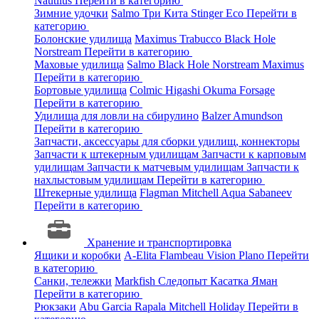
Nautilus
Перейти в категорию
Зимние удочки
Salmo
Три Кита
Stinger
Eco
Перейти в
категорию
Болонские удилища
Maximus
Trabucco
Black Hole
Norstream
Перейти в категорию
Маховые удилища
Salmo
Black Hole
Norstream
Maximus
Перейти в категорию
Бортовые удилища
Colmic
Higashi
Okuma
Forsage
Перейти в категорию
Удилища для ловли на сбирулино
Balzer
Amundson
Перейти в категорию
Запчасти, аксессуары для сборки удилищ, коннекторы
Запчасти к штекерным удилищам
Запчасти к карповым
удилищам
Запчасти к матчевым удилищам
Запчасти к
нахлыстовым удилищам
Перейти в категорию
Штекерные удилища
Flagman
Mitchell
Aqua
Sabaneev
Перейти в категорию
Хранение и транспортировка
Ящики и коробки
A-Elita
Flambeau
Vision
Plano
Перейти
в категорию
Санки, тележки
Markfish
Следопыт
Касатка
Яман
Перейти в категорию
Рюкзаки
Abu Garcia
Rapala
Mitchell
Holiday
Перейти в