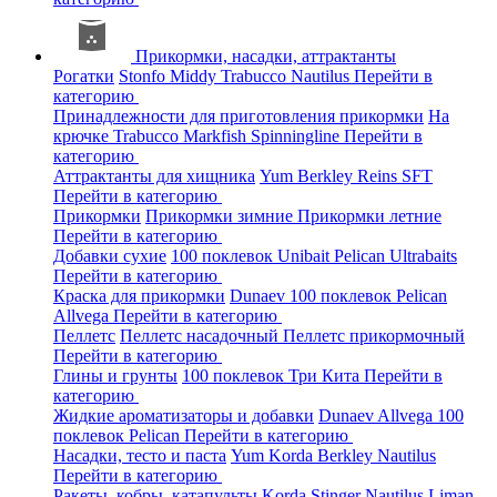
Прикормки, насадки, аттрактанты
Рогатки
Stonfo
Middy
Trabucco
Nautilus
Перейти в
категорию
Принадлежности для приготовления прикормки
На
крючке
Trabucco
Markfish
Spinningline
Перейти в
категорию
Аттрактанты для хищника
Yum
Berkley
Reins
SFT
Перейти в категорию
Прикормки
Прикормки зимние
Прикормки летние
Перейти в категорию
Добавки сухие
100 поклевок
Unibait
Pelican
Ultrabaits
Перейти в категорию
Краска для прикормки
Dunaev
100 поклевок
Pelican
Allvega
Перейти в категорию
Пеллетс
Пеллетс насадочный
Пеллетс прикормочный
Перейти в категорию
Глины и грунты
100 поклевок
Три Кита
Перейти в
категорию
Жидкие ароматизаторы и добавки
Dunaev
Allvega
100
поклевок
Pelican
Перейти в категорию
Насадки, тесто и паста
Yum
Korda
Berkley
Nautilus
Перейти в категорию
Ракеты, кобры, катапульты
Korda
Stinger
Nautilus
Liman