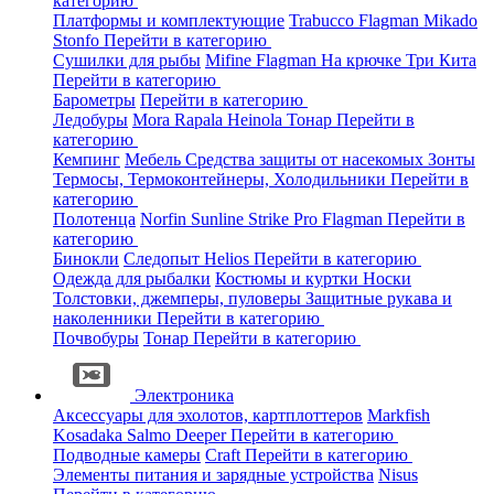
категорию
Платформы и комплектующие
Trabucco
Flagman
Mikado
Stonfo
Перейти в категорию
Сушилки для рыбы
Mifine
Flagman
На крючке
Три Кита
Перейти в категорию
Барометры
Перейти в категорию
Ледобуры
Mora
Rapala
Heinola
Тонар
Перейти в
категорию
Кемпинг
Мебель
Средства защиты от насекомых
Зонты
Термосы, Термоконтейнеры, Холодильники
Перейти в
категорию
Полотенца
Norfin
Sunline
Strike Pro
Flagman
Перейти в
категорию
Бинокли
Следопыт
Helios
Перейти в категорию
Одежда для рыбалки
Костюмы и куртки
Носки
Толстовки, джемперы, пуловеры
Защитные рукава и
наколенники
Перейти в категорию
Почвобуры
Тонар
Перейти в категорию
Электроника
Аксессуары для эхолотов, картплоттеров
Markfish
Kosadaka
Salmo
Deeper
Перейти в категорию
Подводные камеры
Craft
Перейти в категорию
Элементы питания и зарядные устройства
Nisus