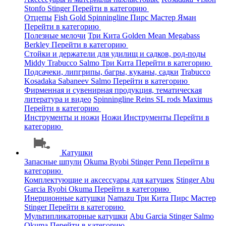
Stonfo
Stinger
Перейти в категорию
Отцепы
Fish Gold
Spinningline
Пирс Мастер
Яман
Перейти в категорию
Полезные мелочи
Три Кита
Golden Mean
Megabass
Berkley
Перейти в категорию
Стойки и держатели для удилищ и садков, род-поды
Middy
Trabucco
Salmo
Три Кита
Перейти в категорию
Подсачеки, липгрипы, багры, куканы, садки
Trabucco
Kosadaka
Sabaneev
Salmo
Перейти в категорию
Фирменная и сувенирная продукция, тематическая
литература и видео
Spinningline
Reins
SL rods
Maximus
Перейти в категорию
Инструменты и ножи
Ножи
Инструменты
Перейти в
категорию
Катушки
Запасные шпули
Okuma
Ryobi
Stinger
Penn
Перейти в
категорию
Комплектующие и аксессуары для катушек
Stinger
Abu
Garcia
Ryobi
Okuma
Перейти в категорию
Инерционные катушки
Namazu
Три Кита
Пирс Мастер
Stinger
Перейти в категорию
Мультипликаторные катушки
Abu Garcia
Stinger
Salmo
Okuma
Перейти в категорию