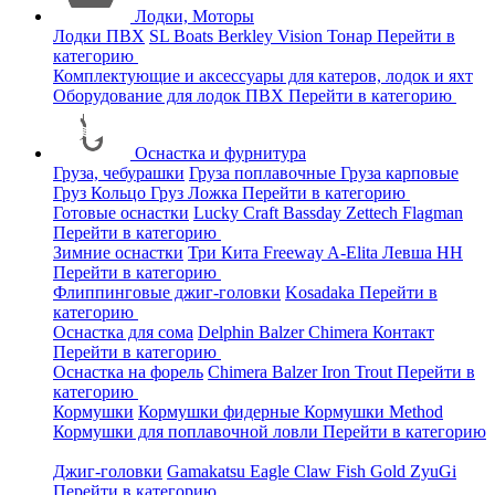
Лодки, Моторы
Лодки ПВХ
SL Boats
Berkley
Vision
Тонар
Перейти в
категорию
Комплектующие и аксессуары для катеров, лодок и яхт
Оборудование для лодок ПВХ
Перейти в категорию
Оснастка и фурнитура
Груза, чебурашки
Груза поплавочные
Груза карповые
Груз Кольцо
Груз Ложка
Перейти в категорию
Готовые оснастки
Lucky Craft
Bassday
Zettech
Flagman
Перейти в категорию
Зимние оснастки
Три Кита
Freeway
A-Elita
Левша НН
Перейти в категорию
Флиппинговые джиг-головки
Kosadaka
Перейти в
категорию
Оснастка для сома
Delphin
Balzer
Chimera
Контакт
Перейти в категорию
Оснастка на форель
Chimera
Balzer
Iron Trout
Перейти в
категорию
Кормушки
Кормушки фидерные
Кормушки Method
Кормушки для поплавочной ловли
Перейти в категорию
Джиг-головки
Gamakatsu
Eagle Claw
Fish Gold
ZyuGi
Перейти в категорию