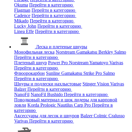
Okuma
Перейти в категорию
Flagman
Перейти в категорию
Cadence
Перейти в категорию
Mikado
Перейти в категорию
Lucky John
Перейти в категорию
Linea Effe
Перейти в категорию
Леска и плетеные шнуры
Монофильная леска
Norstream
Gamakatsu
Berkley
Salmo
Перейти в категорию
Плетеный шнур
Power Pro
Norstream
Yamatoyo
Varivas
Перейти в категорию
Флюорокарбон
Sunline
Gamakatsu
Strike Pro
Salmo
Перейти в категорию
Шнуры и подлески нахлыстовые
Stinger
Vision
Varivas
Balzer
Перейти в категорию
NanoFil
NanoFil
Bushido
Перейти в категорию
Поводковый материал и шок лидеры для карповой
ловли
Korda
Prologic
Nautilus
Carp Pro
Перейти в
категорию
Аксессуары для лесок и шнуров
Balzer
Colmic
Cralusso
Varivas
Перейти в категорию