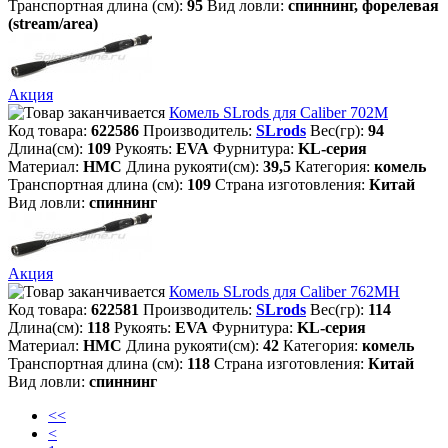
Транспортная длина (см):
95
Вид ловли:
спиннинг, форелевая
(stream/area)
Акция
Комель SLrods для Caliber 702M
Код товара:
622586
Производитель:
SLrods
Вес(гр):
94
Длина(см):
109
Рукоять:
EVA
Фурнитура:
KL-серия
Материал:
HMC
Длина рукояти(см):
39,5
Категория:
комель
Транспортная длина (см):
109
Страна изготовления:
Китай
Вид ловли:
спиннинг
Акция
Комель SLrods для Caliber 762MH
Код товара:
622581
Производитель:
SLrods
Вес(гр):
114
Длина(см):
118
Рукоять:
EVA
Фурнитура:
KL-серия
Материал:
HMC
Длина рукояти(см):
42
Категория:
комель
Транспортная длина (см):
118
Страна изготовления:
Китай
Вид ловли:
спиннинг
<<
<