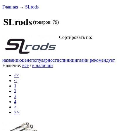
Главная
→
SLrods
SLrods
(товаров: 79)
Сортировать по:
названию
цене
популярности
спиннинглайн рекомендует
Наличие:
все
/
в наличии
<<
<
1
2
3
4
>
>>