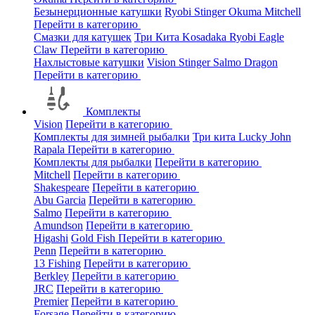
Безынерционные катушки
Ryobi
Stinger
Okuma
Mitchell
Перейти в категорию
Смазки для катушек
Три Кита
Kosadaka
Ryobi
Eagle
Claw
Перейти в категорию
Нахлыстовые катушки
Vision
Stinger
Salmo
Dragon
Перейти в категорию
Комплекты
Vision
Перейти в категорию
Комплекты для зимней рыбалки
Три кита
Lucky John
Rapala
Перейти в категорию
Комплекты для рыбалки
Перейти в категорию
Mitchell
Перейти в категорию
Shakespeare
Перейти в категорию
Abu Garcia
Перейти в категорию
Salmo
Перейти в категорию
Amundson
Перейти в категорию
Higashi
Gold Fish
Перейти в категорию
Penn
Перейти в категорию
13 Fishing
Перейти в категорию
Berkley
Перейти в категорию
JRC
Перейти в категорию
Premier
Перейти в категорию
Forsage
Перейти в категорию