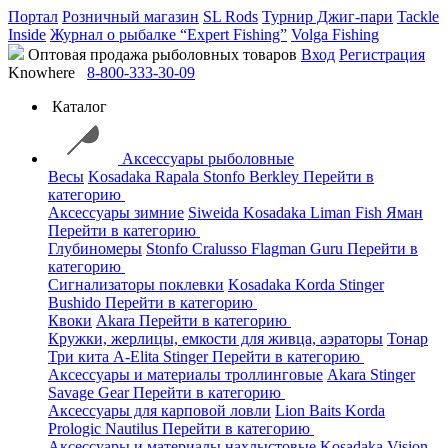
Портал
Розничный магазин
SL Rods
Турнир Джиг-пари
Tackle
Inside
Журнал о рыбалке “Expert Fishing”
Volga Fishing
Оптовая продажа рыболовных товаров
Вход
Регистрация
Knowhere
8-800-333-30-09
Каталог
Аксессуары рыболовные
Весы
Kosadaka
Rapala
Stonfo
Berkley
Перейти в
категорию
Аксессуары зимние
Siweida
Kosadaka
Liman Fish
Яман
Перейти в категорию
Глубиномеры
Stonfo
Cralusso
Flagman
Guru
Перейти в
категорию
Сигнализаторы поклевки
Kosadaka
Korda
Stinger
Bushido
Перейти в категорию
Квоки
Akara
Перейти в категорию
Кружки, жерлицы, емкости для живца, аэраторы
Тонар
Три кита
A-Elita
Stinger
Перейти в категорию
Аксессуары и материалы троллинговые
Akara
Stinger
Savage Gear
Перейти в категорию
Аксессуары для карповой ловли
Lion Baits
Korda
Prologic
Nautilus
Перейти в категорию
Аксессуары и материалы нахлыстовые
Kosadaka
Vision