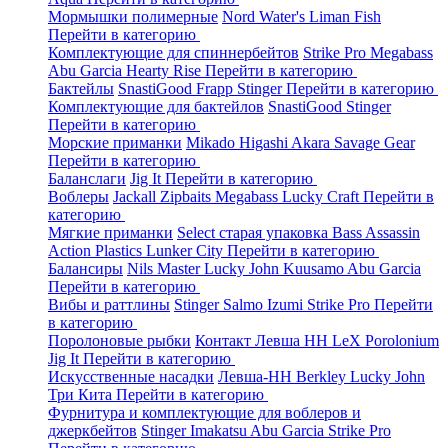
Мормышки полимерные
Nord Water's
Liman Fish
Перейти в категорию
Комплектующие для спиннербейтов
Strike Pro
Megabass
Abu Garcia
Hearty Rise
Перейти в категорию
Бактейлы
SnastiGood
Frapp
Stinger
Перейти в категорию
Комплектующие для бактейлов
SnastiGood
Stinger
Перейти в категорию
Морские приманки
Mikado
Higashi
Akara
Savage Gear
Перейти в категорию
Баланслаги
Jig It
Перейти в категорию
Воблеры
Jackall
Zipbaits
Megabass
Lucky Craft
Перейти в
категорию
Мягкие приманки
Select старая упаковка
Bass Assassin
Action Plastics
Lunker City
Перейти в категорию
Балансиры
Nils Master
Lucky John
Kuusamo
Abu Garcia
Перейти в категорию
Вибы и раттлины
Stinger
Salmo
Izumi
Strike Pro
Перейти
в категорию
Поролоновые рыбки
Контакт
Левша НН
LeX Porolonium
Jig It
Перейти в категорию
Искусственные насадки
Левша-НН
Berkley
Lucky John
Три Кита
Перейти в категорию
Фурнитура и комплектующие для воблеров и
джеркбейтов
Stinger
Imakatsu
Abu Garcia
Strike Pro