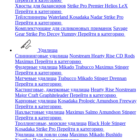
Перейти в категорию
Хвосты для балансиров
Strike Pro
Premier
Helios
LeX
Перейти в категорию
Тейлспиннеры
Waterland
Kosadaka
Nadar
Strike Pro
Перейти в категорию
Комплектующие для силиконовых приманок
Savage
Gear
Strike Pro
Decoy
Yummy
Перейти в категорию
Удилища
Спиннинговые удилища
Norstream
Hearty Rise
CD Rods
Maximus
Перейти в категорию
Фидерные удилища
Mikado
Trabucco
Maximus
Stinger
Перейти в категорию
Матчевые удилища
Trabucco
Mikado
Stinger
Drennan
Перейти в категорию
Кастинговые, джерковые удилища
Hearty Rise
Norstream
Major Craft
Graphiteleader
Перейти в категорию
Карповые удилища
Kosadaka
Prologic
Amundson
Freeway
Перейти в категорию
Нахлыстовые удилища
Maximus
Salmo
Amundson
Stinger
Перейти в категорию
Троллинговые, морские удилища
Black Hole
Stinger
Kosadaka
Strike Pro
Перейти в категорию
Удилища для ловли сома
Maximus
Mikado
Bushido