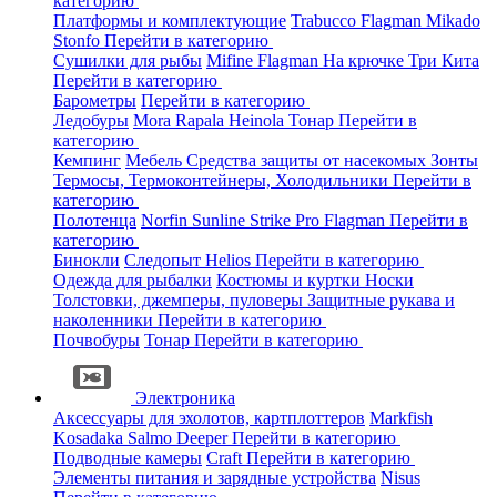
категорию
Платформы и комплектующие
Trabucco
Flagman
Mikado
Stonfo
Перейти в категорию
Сушилки для рыбы
Mifine
Flagman
На крючке
Три Кита
Перейти в категорию
Барометры
Перейти в категорию
Ледобуры
Mora
Rapala
Heinola
Тонар
Перейти в
категорию
Кемпинг
Мебель
Средства защиты от насекомых
Зонты
Термосы, Термоконтейнеры, Холодильники
Перейти в
категорию
Полотенца
Norfin
Sunline
Strike Pro
Flagman
Перейти в
категорию
Бинокли
Следопыт
Helios
Перейти в категорию
Одежда для рыбалки
Костюмы и куртки
Носки
Толстовки, джемперы, пуловеры
Защитные рукава и
наколенники
Перейти в категорию
Почвобуры
Тонар
Перейти в категорию
Электроника
Аксессуары для эхолотов, картплоттеров
Markfish
Kosadaka
Salmo
Deeper
Перейти в категорию
Подводные камеры
Craft
Перейти в категорию
Элементы питания и зарядные устройства
Nisus