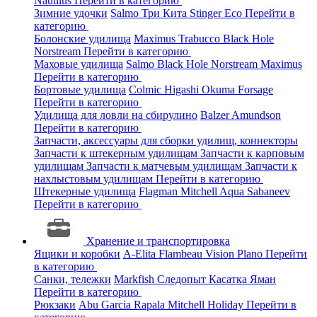
Nautilus
Перейти в категорию
Зимние удочки
Salmo
Три Кита
Stinger
Eco
Перейти в
категорию
Болонские удилища
Maximus
Trabucco
Black Hole
Norstream
Перейти в категорию
Маховые удилища
Salmo
Black Hole
Norstream
Maximus
Перейти в категорию
Бортовые удилища
Colmic
Higashi
Okuma
Forsage
Перейти в категорию
Удилища для ловли на сбирулино
Balzer
Amundson
Перейти в категорию
Запчасти, аксессуары для сборки удилищ, коннекторы
Запчасти к штекерным удилищам
Запчасти к карповым
удилищам
Запчасти к матчевым удилищам
Запчасти к
нахлыстовым удилищам
Перейти в категорию
Штекерные удилища
Flagman
Mitchell
Aqua
Sabaneev
Перейти в категорию
Хранение и транспортировка
Ящики и коробки
A-Elita
Flambeau
Vision
Plano
Перейти
в категорию
Санки, тележки
Markfish
Следопыт
Касатка
Яман
Перейти в категорию
Рюкзаки
Abu Garcia
Rapala
Mitchell
Holiday
Перейти в