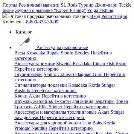
Портал
Розничный магазин
SL Rods
Турнир Джиг-пари
Tackle
Inside
Журнал о рыбалке “Expert Fishing”
Volga Fishing
Оптовая продажа рыболовных товаров
Вход
Регистрация
Knowhere
8-800-333-30-09
Каталог
Аксессуары рыболовные
Весы
Kosadaka
Rapala
Stonfo
Berkley
Перейти в
категорию
Аксессуары зимние
Siweida
Kosadaka
Liman Fish
Яман
Перейти в категорию
Глубиномеры
Stonfo
Cralusso
Flagman
Guru
Перейти в
категорию
Сигнализаторы поклевки
Kosadaka
Korda
Stinger
Bushido
Перейти в категорию
Квоки
Akara
Перейти в категорию
Кружки, жерлицы, емкости для живца, аэраторы
Тонар
Три кита
A-Elita
Stinger
Перейти в категорию
Аксессуары и материалы троллинговые
Akara
Stinger
Savage Gear
Перейти в категорию
Аксессуары для карповой ловли
Lion Baits
Korda
Prologic
Nautilus
Перейти в категорию
Аксессуары и материалы нахлыстовые
Kosadaka
Vision