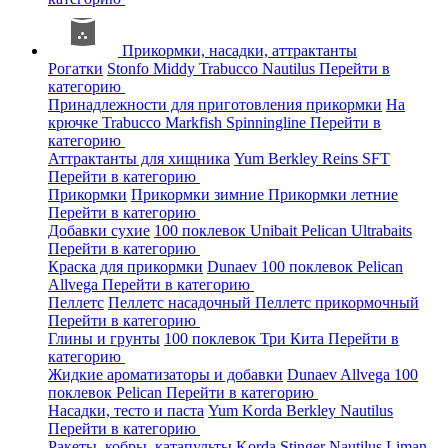
Прикормки, насадки, аттрактанты
Рогатки
Stonfo
Middy
Trabucco
Nautilus
Перейти в
категорию
Принадлежности для приготовления прикормки
На
крючке
Trabucco
Markfish
Spinningline
Перейти в
категорию
Аттрактанты для хищника
Yum
Berkley
Reins
SFT
Перейти в категорию
Прикормки
Прикормки зимние
Прикормки летние
Перейти в категорию
Добавки сухие
100 поклевок
Unibait
Pelican
Ultrabaits
Перейти в категорию
Краска для прикормки
Dunaev
100 поклевок
Pelican
Allvega
Перейти в категорию
Пеллетс
Пеллетс насадочный
Пеллетс прикормочный
Перейти в категорию
Глины и грунты
100 поклевок
Три Кита
Перейти в
категорию
Жидкие ароматизаторы и добавки
Dunaev
Allvega
100
поклевок
Pelican
Перейти в категорию
Насадки, тесто и паста
Yum
Korda
Berkley
Nautilus
Перейти в категорию
Ракеты, кобры, катапульты
Korda
Stinger
Nautilus
Liman