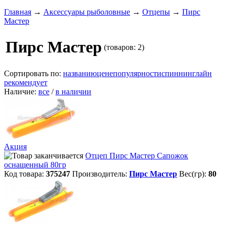
Главная
→
Аксессуары рыболовные
→
Отцепы
→
Пирс
Мастер
Пирс Мастер
(товаров: 2)
Сортировать по:
названию
цене
популярности
спиннинглайн
рекомендует
Наличие:
все
/
в наличии
Акция
Отцеп Пирс Мастер Сапожок
оснащенный 80гр
Код товара:
375247
Производитель:
Пирс Мастер
Вес(гр):
80