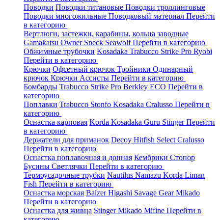
Поводки
Поводки титановые
Поводки троллинговые
Поводки многожильные
Поводковый материал
Перейти
в категорию
Вертлюги, застежки, карабины, кольца заводные
Gamakatsu
Owner
Sneck
Seawolf
Перейти в категорию
Обжимные трубочки
Kosadaka
Trabucco
Strike Pro
Ryobi
Перейти в категорию
Крючки
Офсетный крючок
Тройники
Одинарный
крючок
Крючки Ассисты
Перейти в категорию
Бомбарды
Trabucco
Strike Pro
Berkley
ECO
Перейти в
категорию
Поплавки
Trabucco
Stonfo
Kosadaka
Cralusso
Перейти в
категорию
Оснастка карповая
Korda
Kosadaka
Guru
Stinger
Перейти
в категорию
Держатели для приманок
Decoy
Hitfish
Select
Cralusso
Перейти в категорию
Оснастка поплавочная и донная
Кембрики
Стопор
Бусины
Светлячки
Перейти в категорию
Термоусадочные трубки
Nautilus
Namazu
Korda
Liman
Fish
Перейти в категорию
Оснастка морская
Balzer
Higashi
Savage Gear
Mikado
Перейти в категорию
Оснастка для живца
Stinger
Mikado
Mifine
Перейти в
категорию