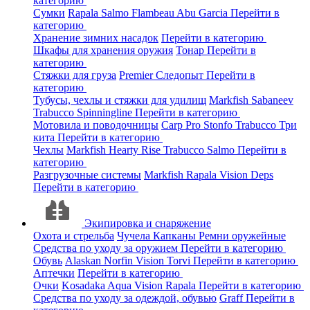
категорию
Сумки
Rapala
Salmo
Flambeau
Abu Garcia
Перейти в
категорию
Хранение зимних насадок
Перейти в категорию
Шкафы для хранения оружия
Тонар
Перейти в
категорию
Стяжки для груза
Premier
Следопыт
Перейти в
категорию
Тубусы, чехлы и стяжки для удилищ
Markfish
Sabaneev
Trabucco
Spinningline
Перейти в категорию
Мотовила и поводочницы
Carp Pro
Stonfo
Trabucco
Три
кита
Перейти в категорию
Чехлы
Markfish
Hearty Rise
Trabucco
Salmo
Перейти в
категорию
Разгрузочные системы
Markfish
Rapala
Vision
Deps
Перейти в категорию
Экипировка и снаряжение
Охота и стрельба
Чучела
Капканы
Ремни оружейные
Средства по уходу за оружием
Перейти в категорию
Обувь
Alaskan
Norfin
Vision
Torvi
Перейти в категорию
Аптечки
Перейти в категорию
Очки
Kosadaka
Aqua
Vision
Rapala
Перейти в категорию
Средства по уходу за одеждой, обувью
Graff
Перейти в