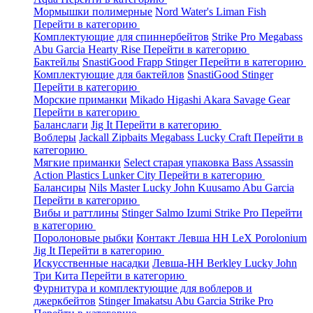
Мормышки полимерные
Nord Water's
Liman Fish
Перейти в категорию
Комплектующие для спиннербейтов
Strike Pro
Megabass
Abu Garcia
Hearty Rise
Перейти в категорию
Бактейлы
SnastiGood
Frapp
Stinger
Перейти в категорию
Комплектующие для бактейлов
SnastiGood
Stinger
Перейти в категорию
Морские приманки
Mikado
Higashi
Akara
Savage Gear
Перейти в категорию
Баланслаги
Jig It
Перейти в категорию
Воблеры
Jackall
Zipbaits
Megabass
Lucky Craft
Перейти в
категорию
Мягкие приманки
Select старая упаковка
Bass Assassin
Action Plastics
Lunker City
Перейти в категорию
Балансиры
Nils Master
Lucky John
Kuusamo
Abu Garcia
Перейти в категорию
Вибы и раттлины
Stinger
Salmo
Izumi
Strike Pro
Перейти
в категорию
Поролоновые рыбки
Контакт
Левша НН
LeX Porolonium
Jig It
Перейти в категорию
Искусственные насадки
Левша-НН
Berkley
Lucky John
Три Кита
Перейти в категорию
Фурнитура и комплектующие для воблеров и
джеркбейтов
Stinger
Imakatsu
Abu Garcia
Strike Pro