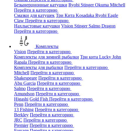
Безынерционные катушки
Ryobi
Stinger
Okuma
Mitchell
Перейти в категорию
Смазки для катушек
Три Кита
Kosadaka
Ryobi
Eagle
Claw
Перейти в категорию
Нахлыстовые катушки
Vision
Stinger
Salmo
Dragon
Перейти в категорию
Комплекты
Vision
Перейти в категорию
Комплекты для зимней рыбалки
Три кита
Lucky John
Rapala
Перейти в категорию
Комплекты для рыбалки
Перейти в категорию
Mitchell
Перейти в категорию
Shakespeare
Перейти в категорию
Abu Garcia
Перейти в категорию
Salmo
Перейти в категорию
Amundson
Перейти в категорию
Higashi
Gold Fish
Перейти в категорию
Penn
Перейти в категорию
13 Fishing
Перейти в категорию
Berkley
Перейти в категорию
JRC
Перейти в категорию
Premier
Перейти в категорию
Forsage
Перейти в категорию