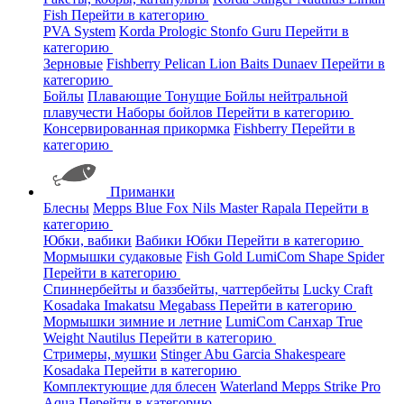
Fish
Перейти в категорию
PVA System
Korda
Prologic
Stonfo
Guru
Перейти в
категорию
Зерновые
Fishberry
Pelican
Lion Baits
Dunaev
Перейти в
категорию
Бойлы
Плавающие
Тонущие
Бойлы нейтральной
плавучести
Наборы бойлов
Перейти в категорию
Консервированная прикормка
Fishberry
Перейти в
категорию
Приманки
Блесны
Mepps
Blue Fox
Nils Master
Rapala
Перейти в
категорию
Юбки, вабики
Вабики
Юбки
Перейти в категорию
Мормышки судаковые
Fish Gold
LumiCom
Shape
Spider
Перейти в категорию
Спиннербейты и баззбейты, чаттербейты
Lucky Craft
Kosadaka
Imakatsu
Megabass
Перейти в категорию
Мормышки зимние и летние
LumiCom
Санхар
True
Weight
Nautilus
Перейти в категорию
Стримеры, мушки
Stinger
Abu Garcia
Shakespeare
Kosadaka
Перейти в категорию
Комплектующие для блесен
Waterland
Mepps
Strike Pro
Aqua
Перейти в категорию