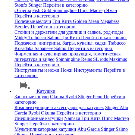
Stonfo
Stinger
Перейти в категорию
Отцепы
Fish Gold
Spinningline
Пирс Мастер
Яман
Перейти в категорию
Полезные мелочи
Три Кита
Golden Mean
Megabass
Berkley
Перейти в категорию
Стойки и держатели для удилищ и садков, род-поды
Middy
Trabucco
Salmo
Три Кита
Перейти в категорию
Подсачеки, липгрипы, багры, куканы, садки
Trabucco
Kosadaka
Sabaneev
Salmo
Перейти в категорию
Фирменная и сувенирная продукция, тематическая
литература и видео
Spinningline
Reins
SL rods
Maximus
Перейти в категорию
Инструменты и ножи
Ножи
Инструменты
Перейти в
категорию
Катушки
Запасные шпули
Okuma
Ryobi
Stinger
Penn
Перейти в
категорию
Комплектующие и аксессуары для катушек
Stinger
Abu
Garcia
Ryobi
Okuma
Перейти в категорию
Инерционные катушки
Namazu
Три Кита
Пирс Мастер
Stinger
Перейти в категорию
Мультипликаторные катушки
Abu Garcia
Stinger
Salmo
Okuma
Перейти в категорию