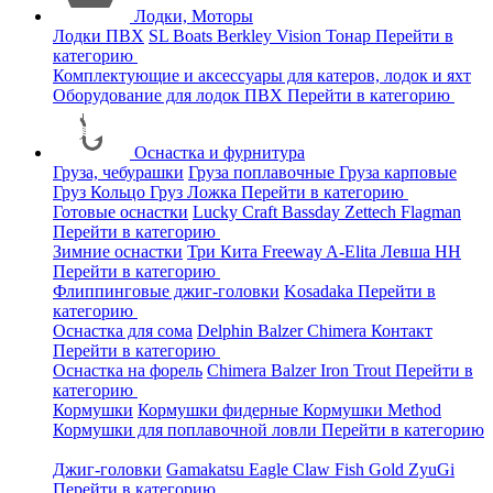
Лодки, Моторы
Лодки ПВХ
SL Boats
Berkley
Vision
Тонар
Перейти в
категорию
Комплектующие и аксессуары для катеров, лодок и яхт
Оборудование для лодок ПВХ
Перейти в категорию
Оснастка и фурнитура
Груза, чебурашки
Груза поплавочные
Груза карповые
Груз Кольцо
Груз Ложка
Перейти в категорию
Готовые оснастки
Lucky Craft
Bassday
Zettech
Flagman
Перейти в категорию
Зимние оснастки
Три Кита
Freeway
A-Elita
Левша НН
Перейти в категорию
Флиппинговые джиг-головки
Kosadaka
Перейти в
категорию
Оснастка для сома
Delphin
Balzer
Chimera
Контакт
Перейти в категорию
Оснастка на форель
Chimera
Balzer
Iron Trout
Перейти в
категорию
Кормушки
Кормушки фидерные
Кормушки Method
Кормушки для поплавочной ловли
Перейти в категорию
Джиг-головки
Gamakatsu
Eagle Claw
Fish Gold
ZyuGi
Перейти в категорию