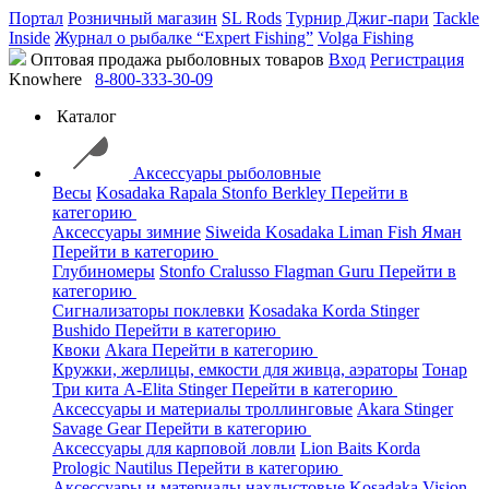
Портал
Розничный магазин
SL Rods
Турнир Джиг-пари
Tackle
Inside
Журнал о рыбалке “Expert Fishing”
Volga Fishing
Оптовая продажа рыболовных товаров
Вход
Регистрация
Knowhere
8-800-333-30-09
Каталог
Аксессуары рыболовные
Весы
Kosadaka
Rapala
Stonfo
Berkley
Перейти в
категорию
Аксессуары зимние
Siweida
Kosadaka
Liman Fish
Яман
Перейти в категорию
Глубиномеры
Stonfo
Cralusso
Flagman
Guru
Перейти в
категорию
Сигнализаторы поклевки
Kosadaka
Korda
Stinger
Bushido
Перейти в категорию
Квоки
Akara
Перейти в категорию
Кружки, жерлицы, емкости для живца, аэраторы
Тонар
Три кита
A-Elita
Stinger
Перейти в категорию
Аксессуары и материалы троллинговые
Akara
Stinger
Savage Gear
Перейти в категорию
Аксессуары для карповой ловли
Lion Baits
Korda
Prologic
Nautilus
Перейти в категорию
Аксессуары и материалы нахлыстовые
Kosadaka
Vision