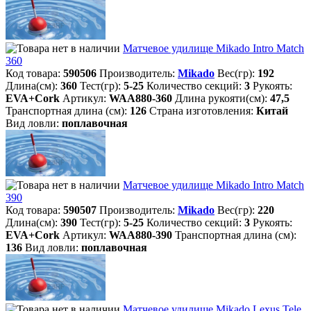
Матчевое удилище Mikado Intro Match
360
Код товара:
590506
Производитель:
Mikado
Вес(гр):
192
Длина(см):
360
Тест(гр):
5-25
Количество секций:
3
Рукоять:
EVA+Cork
Артикул:
WAA880-360
Длина рукояти(см):
47,5
Транспортная длина (см):
126
Страна изготовления:
Китай
Вид ловли:
поплавочная
Матчевое удилище Mikado Intro Match
390
Код товара:
590507
Производитель:
Mikado
Вес(гр):
220
Длина(см):
390
Тест(гр):
5-25
Количество секций:
3
Рукоять:
EVA+Cork
Артикул:
WAA880-390
Транспортная длина (см):
136
Вид ловли:
поплавочная
Матчевое удилище Mikado Lexus Tele