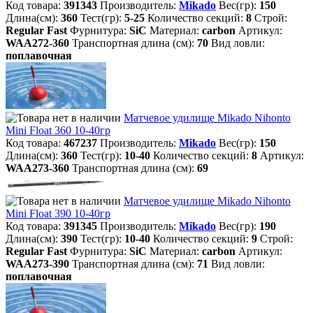
Код товара:
391343
Производитель:
Mikado
Вес(гр):
150
Длина(см):
360
Тест(гр):
5-25
Количество секций:
8
Строй:
Regular Fast
Фурнитура:
SiC
Материал:
carbon
Артикул:
WAA272-360
Транспортная длина (см):
70
Вид ловли:
поплавочная
Матчевое удилище Mikado Nihonto
Mini Float 360 10-40гр
Код товара:
467237
Производитель:
Mikado
Вес(гр):
150
Длина(см):
360
Тест(гр):
10-40
Количество секций:
8
Артикул:
WAA273-360
Транспортная длина (см):
69
Матчевое удилище Mikado Nihonto
Mini Float 390 10-40гр
Код товара:
391345
Производитель:
Mikado
Вес(гр):
190
Длина(см):
390
Тест(гр):
10-40
Количество секций:
9
Строй:
Regular Fast
Фурнитура:
SiC
Материал:
carbon
Артикул:
WAA273-390
Транспортная длина (см):
71
Вид ловли:
поплавочная