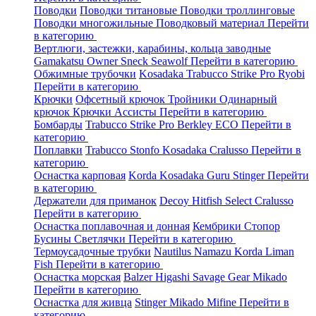
Поводки
Поводки титановые
Поводки троллинговые
Поводки многожильные
Поводковый материал
Перейти
в категорию
Вертлюги, застежки, карабины, кольца заводные
Gamakatsu
Owner
Sneck
Seawolf
Перейти в категорию
Обжимные трубочки
Kosadaka
Trabucco
Strike Pro
Ryobi
Перейти в категорию
Крючки
Офсетный крючок
Тройники
Одинарный
крючок
Крючки Ассисты
Перейти в категорию
Бомбарды
Trabucco
Strike Pro
Berkley
ECO
Перейти в
категорию
Поплавки
Trabucco
Stonfo
Kosadaka
Cralusso
Перейти в
категорию
Оснастка карповая
Korda
Kosadaka
Guru
Stinger
Перейти
в категорию
Держатели для приманок
Decoy
Hitfish
Select
Cralusso
Перейти в категорию
Оснастка поплавочная и донная
Кембрики
Стопор
Бусины
Светлячки
Перейти в категорию
Термоусадочные трубки
Nautilus
Namazu
Korda
Liman
Fish
Перейти в категорию
Оснастка морская
Balzer
Higashi
Savage Gear
Mikado
Перейти в категорию
Оснастка для живца
Stinger
Mikado
Mifine
Перейти в
категорию