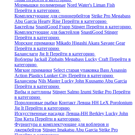
Мормышки полимерные
Nord Water's
Liman Fish
Перейти в категорию
Комплектующие для спиннербейтов
Strike Pro
Megabass
Abu Garcia
Hearty Rise
Перейти в категорию
Бактейлы
SnastiGood
Frapp
Stinger
Перейти в категорию
Комплектующие для бактейлов
SnastiGood
Stinger
Перейти в категорию
Морские приманки
Mikado
Higashi
Akara
Savage Gear
Перейти в категорию
Баланслаги
Jig It
Перейти в категорию
Воблеры
Jackall
Zipbaits
Megabass
Lucky Craft
Перейти в
категорию
Мягкие приманки
Select старая упаковка
Bass Assassin
Action Plastics
Lunker City
Перейти в категорию
Балансиры
Nils Master
Lucky John
Kuusamo
Abu Garcia
Перейти в категорию
Вибы и раттлины
Stinger
Salmo
Izumi
Strike Pro
Перейти
в категорию
Поролоновые рыбки
Контакт
Левша НН
LeX Porolonium
Jig It
Перейти в категорию
Искусственные насадки
Левша-НН
Berkley
Lucky John
Три Кита
Перейти в категорию
Фурнитура и комплектующие для воблеров и
джеркбейтов
Stinger
Imakatsu
Abu Garcia
Strike Pro