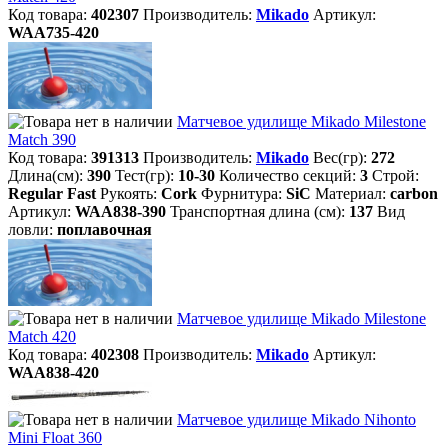
Код товара:
402307
Производитель:
Mikado
Артикул:
WAA735-420
Матчевое удилище Mikado Milestone
Match 390
Код товара:
391313
Производитель:
Mikado
Вес(гр):
272
Длина(см):
390
Тест(гр):
10-30
Количество секций:
3
Строй:
Regular Fast
Рукоять:
Cork
Фурнитура:
SiC
Материал:
carbon
Артикул:
WAA838-390
Транспортная длина (см):
137
Вид
ловли:
поплавочная
Матчевое удилище Mikado Milestone
Match 420
Код товара:
402308
Производитель:
Mikado
Артикул:
WAA838-420
Матчевое удилище Mikado Nihonto
Mini Float 360