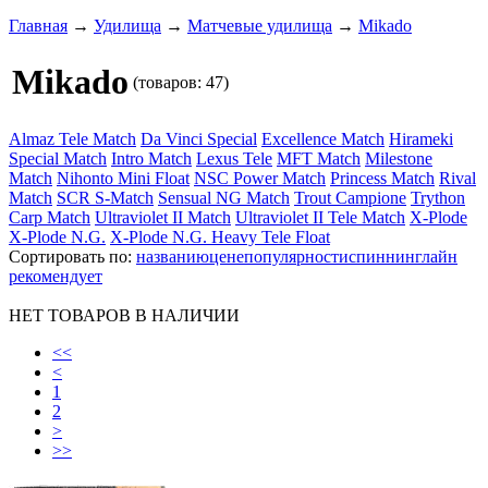
Главная
→
Удилища
→
Матчевые удилища
→
Mikado
Mikado
(товаров: 47)
Almaz Tele Match
Da Vinci Special
Excellence Match
Hirameki
Special Match
Intro Match
Lexus Tele
MFT Match
Milestone
Match
Nihonto Mini Float
NSC Power Match
Princess Match
Rival
Match
SCR S-Match
Sensual NG Match
Trout Campione
Trython
Carp Match
Ultraviolet II Match
Ultraviolet II Tele Match
X-Plode
X-Plode N.G.
X-Plode N.G. Heavy Tele Float
Сортировать по:
названию
цене
популярности
спиннинглайн
рекомендует
НЕТ ТОВАРОВ В НАЛИЧИИ
<<
<
1
2
>
>>