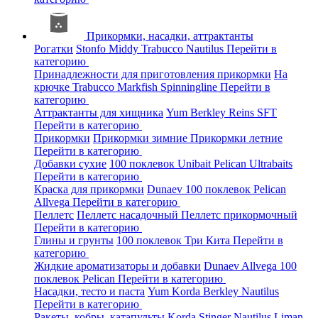
Прикормки, насадки, аттрактанты
Рогатки
Stonfo
Middy
Trabucco
Nautilus
Перейти в
категорию
Принадлежности для приготовления прикормки
На
крючке
Trabucco
Markfish
Spinningline
Перейти в
категорию
Аттрактанты для хищника
Yum
Berkley
Reins
SFT
Перейти в категорию
Прикормки
Прикормки зимние
Прикормки летние
Перейти в категорию
Добавки сухие
100 поклевок
Unibait
Pelican
Ultrabaits
Перейти в категорию
Краска для прикормки
Dunaev
100 поклевок
Pelican
Allvega
Перейти в категорию
Пеллетс
Пеллетс насадочный
Пеллетс прикормочный
Перейти в категорию
Глины и грунты
100 поклевок
Три Кита
Перейти в
категорию
Жидкие ароматизаторы и добавки
Dunaev
Allvega
100
поклевок
Pelican
Перейти в категорию
Насадки, тесто и паста
Yum
Korda
Berkley
Nautilus
Перейти в категорию
Ракеты, кобры, катапульты
Korda
Stinger
Nautilus
Liman