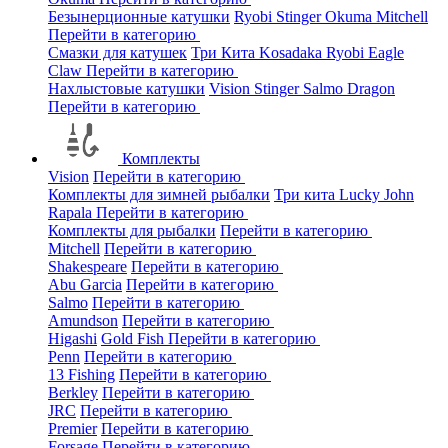
Безынерционные катушки
Ryobi
Stinger
Okuma
Mitchell
Перейти в категорию
Смазки для катушек
Три Кита
Kosadaka
Ryobi
Eagle
Claw
Перейти в категорию
Нахлыстовые катушки
Vision
Stinger
Salmo
Dragon
Перейти в категорию
Комплекты
Vision
Перейти в категорию
Комплекты для зимней рыбалки
Три кита
Lucky John
Rapala
Перейти в категорию
Комплекты для рыбалки
Перейти в категорию
Mitchell
Перейти в категорию
Shakespeare
Перейти в категорию
Abu Garcia
Перейти в категорию
Salmo
Перейти в категорию
Amundson
Перейти в категорию
Higashi
Gold Fish
Перейти в категорию
Penn
Перейти в категорию
13 Fishing
Перейти в категорию
Berkley
Перейти в категорию
JRC
Перейти в категорию
Premier
Перейти в категорию
Forsage
Перейти в категорию