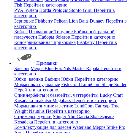
Fish
Перейти в категорию
PVA System
Korda
Prologic
Stonfo
Guru
Перейти в
категорию
Зерновые
Fishberry
Pelican
Lion Baits
Dunaev
Перейти в
категорию
Бойлы
Плавающие
Тонущие
Бойлы нейтральной
плавучести
Наборы бойлов
Перейти в категорию
Консервированная прикормка
Fishberry
Перейти в
категорию
Приманки
Блесны
Mepps
Blue Fox
Nils Master
Rapala
Перейти в
категорию
Юбки, вабики
Вабики
Юбки
Перейти в категорию
Мормышки судаковые
Fish Gold
LumiCom
Shape
Spider
Перейти в категорию
Спиннербейты и баззбейты, чаттербейты
Lucky Craft
Kosadaka
Imakatsu
Megabass
Перейти в категорию
Мормышки зимние и летние
LumiCom
Санхар
True
Weight
Nautilus
Перейти в категорию
Стримеры, мушки
Stinger
Abu Garcia
Shakespeare
Kosadaka
Перейти в категорию
Комплектующие для блесен
Waterland
Mepps
Strike Pro
Aqua
Перейти в категорию