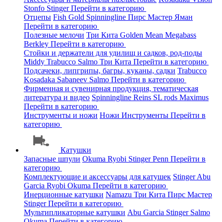
Stonfo
Stinger
Перейти в категорию
Отцепы
Fish Gold
Spinningline
Пирс Мастер
Яман
Перейти в категорию
Полезные мелочи
Три Кита
Golden Mean
Megabass
Berkley
Перейти в категорию
Стойки и держатели для удилищ и садков, род-поды
Middy
Trabucco
Salmo
Три Кита
Перейти в категорию
Подсачеки, липгрипы, багры, куканы, садки
Trabucco
Kosadaka
Sabaneev
Salmo
Перейти в категорию
Фирменная и сувенирная продукция, тематическая
литература и видео
Spinningline
Reins
SL rods
Maximus
Перейти в категорию
Инструменты и ножи
Ножи
Инструменты
Перейти в
категорию
Катушки
Запасные шпули
Okuma
Ryobi
Stinger
Penn
Перейти в
категорию
Комплектующие и аксессуары для катушек
Stinger
Abu
Garcia
Ryobi
Okuma
Перейти в категорию
Инерционные катушки
Namazu
Три Кита
Пирс Мастер
Stinger
Перейти в категорию
Мультипликаторные катушки
Abu Garcia
Stinger
Salmo
Okuma
Перейти в категорию