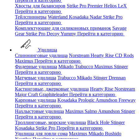
Перейти в категорию
Хвосты для балансиров
Strike Pro
Premier
Helios
LeX
Перейти в категорию
Тейлспиннеры
Waterland
Kosadaka
Nadar
Strike Pro
Перейти в категорию
Комплектующие для силиконовых приманок
Savage
Gear
Strike Pro
Decoy
Yummy
Перейти в категорию
Удилища
Спиннинговые удилища
Norstream
Hearty Rise
CD Rods
Maximus
Перейти в категорию
Фидерные удилища
Mikado
Trabucco
Maximus
Stinger
Перейти в категорию
Матчевые удилища
Trabucco
Mikado
Stinger
Drennan
Перейти в категорию
Кастинговые, джерковые удилища
Hearty Rise
Norstream
Major Craft
Graphiteleader
Перейти в категорию
Карповые удилища
Kosadaka
Prologic
Amundson
Freeway
Перейти в категорию
Нахлыстовые удилища
Maximus
Salmo
Amundson
Stinger
Перейти в категорию
Троллинговые, морские удилища
Black Hole
Stinger
Kosadaka
Strike Pro
Перейти в категорию
Удилища для ловли сома
Maximus
Mikado
Bushido