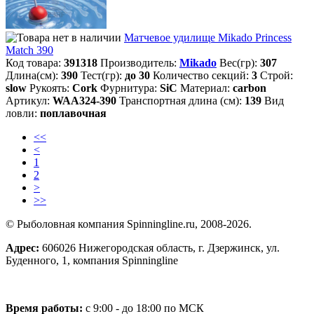
Матчевое удилище Mikado Princess
Match 390
Код товара:
391318
Производитель:
Mikado
Вес(гр):
307
Длина(см):
390
Тест(гр):
до 30
Количество секций:
3
Строй:
slow
Рукоять:
Cork
Фурнитура:
SiC
Материал:
carbon
Артикул:
WAA324-390
Транспортная длина (см):
139
Вид
ловли:
поплавочная
<<
<
1
2
>
>>
© Рыболовная компания Spinningline.ru, 2008-2026.
Адрес:
606026 Нижегородская область, г. Дзержинск, ул.
Буденного, 1, компания Spinningline
Время работы:
с 9:00 - до 18:00 по МСК