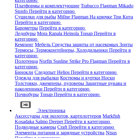
категорию
Платформы и комплектующие
Trabucco
Flagman
Mikado
Stonfo
Перейти в категорию
Сушилки для рыбы
Mifine
Flagman
На крючке
Три Кита
Перейти в категорию
Барометры
Перейти в категорию
Ледобуры
Mora
Rapala
Heinola
Тонар
Перейти в
категорию
Кемпинг
Мебель
Средства защиты от насекомых
Зонты
Термосы, Термоконтейнеры, Холодильники
Перейти в
категорию
Полотенца
Norfin
Sunline
Strike Pro
Flagman
Перейти в
категорию
Бинокли
Следопыт
Helios
Перейти в категорию
Одежда для рыбалки
Костюмы и куртки
Носки
Толстовки, джемперы, пуловеры
Защитные рукава и
наколенники
Перейти в категорию
Почвобуры
Тонар
Перейти в категорию
Электроника
Аксессуары для эхолотов, картплоттеров
Markfish
Kosadaka
Salmo
Deeper
Перейти в категорию
Подводные камеры
Craft
Перейти в категорию
Элементы питания и зарядные устройства
Nisus