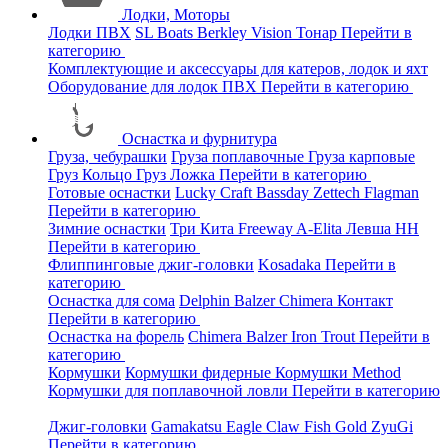
Лодки, Моторы
Лодки ПВХ
SL Boats
Berkley
Vision
Тонар
Перейти в
категорию
Комплектующие и аксессуары для катеров, лодок и яхт
Оборудование для лодок ПВХ
Перейти в категорию
Оснастка и фурнитура
Груза, чебурашки
Груза поплавочные
Груза карповые
Груз Кольцо
Груз Ложка
Перейти в категорию
Готовые оснастки
Lucky Craft
Bassday
Zettech
Flagman
Перейти в категорию
Зимние оснастки
Три Кита
Freeway
A-Elita
Левша НН
Перейти в категорию
Флиппинговые джиг-головки
Kosadaka
Перейти в
категорию
Оснастка для сома
Delphin
Balzer
Chimera
Контакт
Перейти в категорию
Оснастка на форель
Chimera
Balzer
Iron Trout
Перейти в
категорию
Кормушки
Кормушки фидерные
Кормушки Method
Кормушки для поплавочной ловли
Перейти в категорию
Джиг-головки
Gamakatsu
Eagle Claw
Fish Gold
ZyuGi
Перейти в категорию