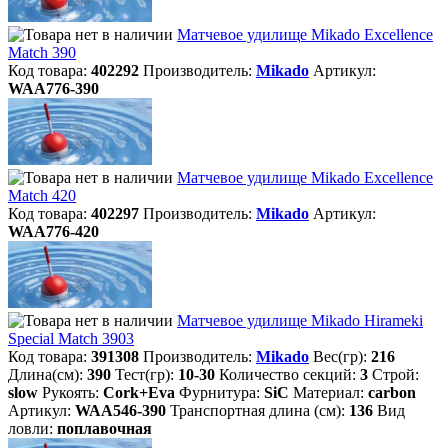
Матчевое удилище Mikado Excellence
Match 390
Код товара:
402292
Производитель:
Mikado
Артикул:
WAA776-390
Матчевое удилище Mikado Excellence
Match 420
Код товара:
402297
Производитель:
Mikado
Артикул:
WAA776-420
Матчевое удилище Mikado Hirameki
Special Match 3903
Код товара:
391308
Производитель:
Mikado
Вес(гр):
216
Длина(см):
390
Тест(гр):
10-30
Количество секций:
3
Строй:
slow
Рукоять:
Cork+Eva
Фурнитура:
SiC
Материал:
carbon
Артикул:
WAA546-390
Транспортная длина (см):
136
Вид
ловли:
поплавочная