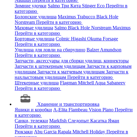
Nautilus
Перейти в категорию
Зимние удочки
Salmo
Три Кита
Stinger
Eco
Перейти в
категорию
Болонские удилища
Maximus
Trabucco
Black Hole
Norstream
Перейти в категорию
Маховые удилища
Salmo
Black Hole
Norstream
Maximus
Перейти в категорию
Бортовые удилища
Colmic
Higashi
Okuma
Forsage
Перейти в категорию
Удилища для ловли на сбирулино
Balzer
Amundson
Перейти в категорию
Запчасти, аксессуары для сборки удилищ, коннекторы
Запчасти к штекерным удилищам
Запчасти к карповым
удилищам
Запчасти к матчевым удилищам
Запчасти к
нахлыстовым удилищам
Перейти в категорию
Штекерные удилища
Flagman
Mitchell
Aqua
Sabaneev
Перейти в категорию
Хранение и транспортировка
Ящики и коробки
A-Elita
Flambeau
Vision
Plano
Перейти
в категорию
Санки, тележки
Markfish
Следопыт
Касатка
Яман
Перейти в категорию
Рюкзаки
Abu Garcia
Rapala
Mitchell
Holiday
Перейти в