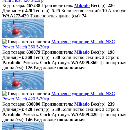
Mini Float 420 5-25гр
Код товара:
467238
Производитель:
Mikado
Вес(гр):
226
Длина(см):
420
Тест(гр):
5-25
Количество секций:
10
Артикул:
WAA272-420
Транспортная длина (см):
74
Матчевое удилище Mikado NSC
Power Match 360 5-30гр
Код товара:
638079
Производитель:
Mikado
Вес(гр):
198
Длина(см):
360
Тест(гр):
5-30
Количество секций:
3
Строй:
Parabolic
Рукоять:
Cork
Артикул:
WAA909-360
Транспортная
длина (см):
126
Вид ловли:
поплавочная
Матчевое удилище Mikado NSC
Power Match 420 5-30гр
Код товара:
638080
Производитель:
Mikado
Вес(гр):
239
Длина(см):
420
Тест(гр):
5-30
Количество секций:
3
Строй:
Parabolic
Рукоять:
Cork
Артикул:
WAA909-420
Транспортная
длина (см):
146
Вид ловли:
поплавочная