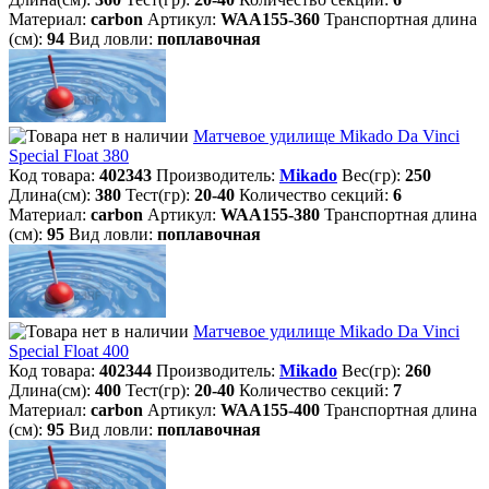
Материал:
carbon
Артикул:
WAA155-360
Транспортная длина
(см):
94
Вид ловли:
поплавочная
Матчевое удилище Mikado Da Vinci
Special Float 380
Код товара:
402343
Производитель:
Mikado
Вес(гр):
250
Длина(см):
380
Тест(гр):
20-40
Количество секций:
6
Материал:
carbon
Артикул:
WAA155-380
Транспортная длина
(см):
95
Вид ловли:
поплавочная
Матчевое удилище Mikado Da Vinci
Special Float 400
Код товара:
402344
Производитель:
Mikado
Вес(гр):
260
Длина(см):
400
Тест(гр):
20-40
Количество секций:
7
Материал:
carbon
Артикул:
WAA155-400
Транспортная длина
(см):
95
Вид ловли:
поплавочная