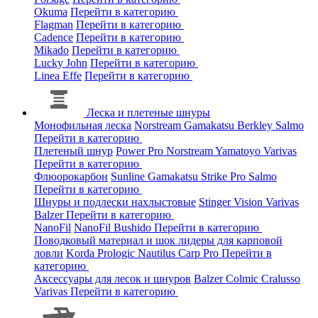
Okuma
Перейти в категорию
Flagman
Перейти в категорию
Cadence
Перейти в категорию
Mikado
Перейти в категорию
Lucky John
Перейти в категорию
Linea Effe
Перейти в категорию
Леска и плетеные шнуры
Монофильная леска
Norstream
Gamakatsu
Berkley
Salmo
Перейти в категорию
Плетеный шнур
Power Pro
Norstream
Yamatoyo
Varivas
Перейти в категорию
Флюорокарбон
Sunline
Gamakatsu
Strike Pro
Salmo
Перейти в категорию
Шнуры и подлески нахлыстовые
Stinger
Vision
Varivas
Balzer
Перейти в категорию
NanoFil
NanoFil
Bushido
Перейти в категорию
Поводковый материал и шок лидеры для карповой
ловли
Korda
Prologic
Nautilus
Carp Pro
Перейти в
категорию
Аксессуары для лесок и шнуров
Balzer
Colmic
Cralusso
Varivas
Перейти в категорию