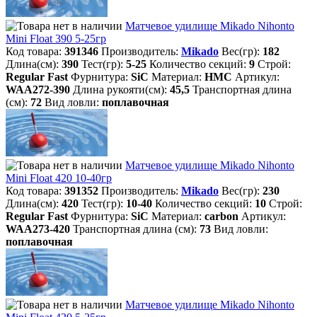
Матчевое удилище Mikado Nihonto
Mini Float 390 5-25гр
Код товара:
391346
Производитель:
Mikado
Вес(гр):
182
Длина(см):
390
Тест(гр):
5-25
Количество секций:
9
Строй:
Regular Fast
Фурнитура:
SiC
Материал:
HMC
Артикул:
WAA272-390
Длина рукояти(см):
45,5
Транспортная длина
(см):
72
Вид ловли:
поплавочная
Матчевое удилище Mikado Nihonto
Mini Float 420 10-40гр
Код товара:
391352
Производитель:
Mikado
Вес(гр):
230
Длина(см):
420
Тест(гр):
10-40
Количество секций:
10
Строй:
Regular Fast
Фурнитура:
SiC
Материал:
carbon
Артикул:
WAA273-420
Транспортная длина (см):
73
Вид ловли:
поплавочная
Матчевое удилище Mikado Nihonto