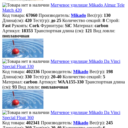
Матчевое удилище Mikado Almaz Tele
Match 420
Код товара:
67060
Производитель:
Mikado
Вес(гр):
130
Длина(см):
420
Тест(гр):
до 25
Количество секций:
8
Строй:
Fast
Рукоять:
Cork
Фурнитура:
SiC
Материал:
carbon
Артикул:
18353
Транспортная длина (см):
121
Вид ловли:
поплавочная
Матчевое удилище Mikado Da Vinci
Special Float 330
Код товара:
402336
Производитель:
Mikado
Вес(гр):
198
Длина(см):
330
Тест(гр):
20-40
Количество секций:
5
Материал:
carbon
Артикул:
WAA155-330
Транспортная длина
(см):
93
Вид ловли:
поплавочная
Матчевое удилище Mikado Da Vinci
Special Float 360
Код товара:
402341
Производитель:
Mikado
Вес(гр):
245
Длина(см):
360
Тест(гр):
20-40
Количество секций:
6