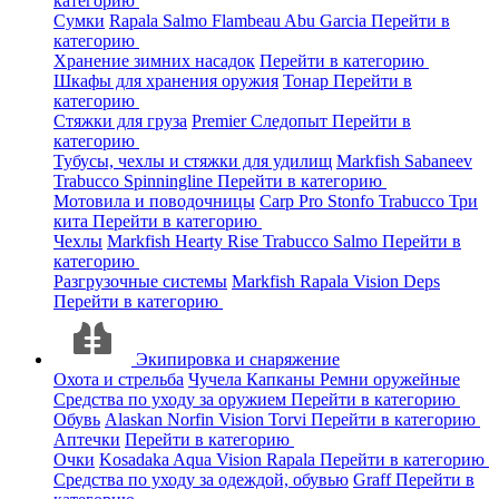
категорию
Сумки
Rapala
Salmo
Flambeau
Abu Garcia
Перейти в
категорию
Хранение зимних насадок
Перейти в категорию
Шкафы для хранения оружия
Тонар
Перейти в
категорию
Стяжки для груза
Premier
Следопыт
Перейти в
категорию
Тубусы, чехлы и стяжки для удилищ
Markfish
Sabaneev
Trabucco
Spinningline
Перейти в категорию
Мотовила и поводочницы
Carp Pro
Stonfo
Trabucco
Три
кита
Перейти в категорию
Чехлы
Markfish
Hearty Rise
Trabucco
Salmo
Перейти в
категорию
Разгрузочные системы
Markfish
Rapala
Vision
Deps
Перейти в категорию
Экипировка и снаряжение
Охота и стрельба
Чучела
Капканы
Ремни оружейные
Средства по уходу за оружием
Перейти в категорию
Обувь
Alaskan
Norfin
Vision
Torvi
Перейти в категорию
Аптечки
Перейти в категорию
Очки
Kosadaka
Aqua
Vision
Rapala
Перейти в категорию
Средства по уходу за одеждой, обувью
Graff
Перейти в