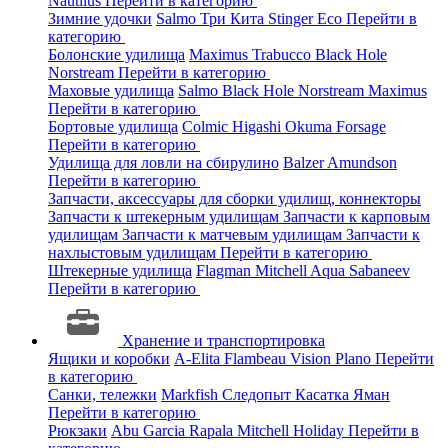
Nautilus
Перейти в категорию
Зимние удочки
Salmo
Три Кита
Stinger
Eco
Перейти в
категорию
Болонские удилища
Maximus
Trabucco
Black Hole
Norstream
Перейти в категорию
Маховые удилища
Salmo
Black Hole
Norstream
Maximus
Перейти в категорию
Бортовые удилища
Colmic
Higashi
Okuma
Forsage
Перейти в категорию
Удилища для ловли на сбирулино
Balzer
Amundson
Перейти в категорию
Запчасти, аксессуары для сборки удилищ, коннекторы
Запчасти к штекерным удилищам
Запчасти к карповым
удилищам
Запчасти к матчевым удилищам
Запчасти к
нахлыстовым удилищам
Перейти в категорию
Штекерные удилища
Flagman
Mitchell
Aqua
Sabaneev
Перейти в категорию
Хранение и транспортировка
Ящики и коробки
A-Elita
Flambeau
Vision
Plano
Перейти
в категорию
Санки, тележки
Markfish
Следопыт
Касатка
Яман
Перейти в категорию
Рюкзаки
Abu Garcia
Rapala
Mitchell
Holiday
Перейти в