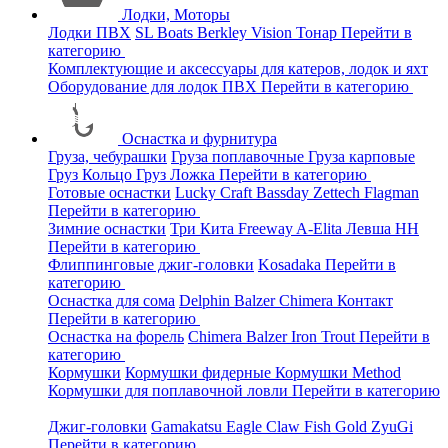
Лодки, Моторы
Лодки ПВХ
SL Boats
Berkley
Vision
Тонар
Перейти в
категорию
Комплектующие и аксессуары для катеров, лодок и яхт
Оборудование для лодок ПВХ
Перейти в категорию
Оснастка и фурнитура
Груза, чебурашки
Груза поплавочные
Груза карповые
Груз Кольцо
Груз Ложка
Перейти в категорию
Готовые оснастки
Lucky Craft
Bassday
Zettech
Flagman
Перейти в категорию
Зимние оснастки
Три Кита
Freeway
A-Elita
Левша НН
Перейти в категорию
Флиппинговые джиг-головки
Kosadaka
Перейти в
категорию
Оснастка для сома
Delphin
Balzer
Chimera
Контакт
Перейти в категорию
Оснастка на форель
Chimera
Balzer
Iron Trout
Перейти в
категорию
Кормушки
Кормушки фидерные
Кормушки Method
Кормушки для поплавочной ловли
Перейти в категорию
Джиг-головки
Gamakatsu
Eagle Claw
Fish Gold
ZyuGi
Перейти в категорию