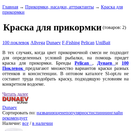
Главная
→
Прикормки, насадки, аттрактанты
→
Краска для
прикормки
Краска для прикормки
(товаров: 2)
100 поклевок
Allvega
Dunaev
F-Fishing
Pelican
UniBait
В тех случаях, когда цвет прикормочной смеси не подходит
для определенных условий рыбалки, на помощь придет
краска для прикормки. Бренды
Pelican
,
Дунаев
и
100
Поклевок
предлагают множество вариантов краски разных
оттенков и консистенции. В оптовом каталоге Sl-opt.ru не
составит труда подобрать краску, подходящую условиям на
конкретном водоеме.
Читать далее
Dunaev
Сортировать по:
названию
цене
популярности
спиннинглайн
рекомендует
Наличие:
все
/
в наличии