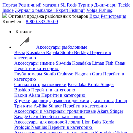
Портал
Розничный магазин
SL Rods
Турнир Джиг-пари
Tackle
Inside
Журнал о рыбалке “Expert Fishing”
Volga Fishing
Оптовая продажа рыболовных товаров
Вход
Регистрация
Knowhere
8-800-333-30-09
Каталог
Аксессуары рыболовные
Весы
Kosadaka
Rapala
Stonfo
Berkley
Перейти в
категорию
Аксессуары зимние
Siweida
Kosadaka
Liman Fish
Яман
Перейти в категорию
Глубиномеры
Stonfo
Cralusso
Flagman
Guru
Перейти в
категорию
Сигнализаторы поклевки
Kosadaka
Korda
Stinger
Bushido
Перейти в категорию
Квоки
Akara
Перейти в категорию
Кружки, жерлицы, емкости для живца, аэраторы
Тонар
Три кита
A-Elita
Stinger
Перейти в категорию
Аксессуары и материалы троллинговые
Akara
Stinger
Savage Gear
Перейти в категорию
Аксессуары для карповой ловли
Lion Baits
Korda
Prologic
Nautilus
Перейти в категорию
Аксессуары и материалы нахлыстовые
Kosadaka
Vision