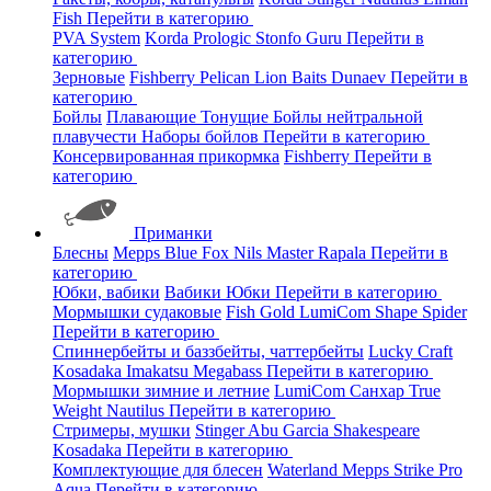
Fish
Перейти в категорию
PVA System
Korda
Prologic
Stonfo
Guru
Перейти в
категорию
Зерновые
Fishberry
Pelican
Lion Baits
Dunaev
Перейти в
категорию
Бойлы
Плавающие
Тонущие
Бойлы нейтральной
плавучести
Наборы бойлов
Перейти в категорию
Консервированная прикормка
Fishberry
Перейти в
категорию
Приманки
Блесны
Mepps
Blue Fox
Nils Master
Rapala
Перейти в
категорию
Юбки, вабики
Вабики
Юбки
Перейти в категорию
Мормышки судаковые
Fish Gold
LumiCom
Shape
Spider
Перейти в категорию
Спиннербейты и баззбейты, чаттербейты
Lucky Craft
Kosadaka
Imakatsu
Megabass
Перейти в категорию
Мормышки зимние и летние
LumiCom
Санхар
True
Weight
Nautilus
Перейти в категорию
Стримеры, мушки
Stinger
Abu Garcia
Shakespeare
Kosadaka
Перейти в категорию
Комплектующие для блесен
Waterland
Mepps
Strike Pro
Aqua
Перейти в категорию