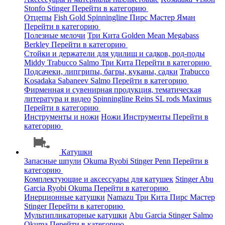
Stonfo
Stinger
Перейти в категорию
Отцепы
Fish Gold
Spinningline
Пирс Мастер
Яман
Перейти в категорию
Полезные мелочи
Три Кита
Golden Mean
Megabass
Berkley
Перейти в категорию
Стойки и держатели для удилищ и садков, род-поды
Middy
Trabucco
Salmo
Три Кита
Перейти в категорию
Подсачеки, липгрипы, багры, куканы, садки
Trabucco
Kosadaka
Sabaneev
Salmo
Перейти в категорию
Фирменная и сувенирная продукция, тематическая
литература и видео
Spinningline
Reins
SL rods
Maximus
Перейти в категорию
Инструменты и ножи
Ножи
Инструменты
Перейти в
категорию
Катушки
Запасные шпули
Okuma
Ryobi
Stinger
Penn
Перейти в
категорию
Комплектующие и аксессуары для катушек
Stinger
Abu
Garcia
Ryobi
Okuma
Перейти в категорию
Инерционные катушки
Namazu
Три Кита
Пирс Мастер
Stinger
Перейти в категорию
Мультипликаторные катушки
Abu Garcia
Stinger
Salmo
Okuma
Перейти в категорию