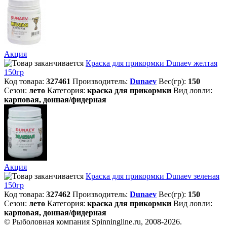
Акция
Краска для прикормки Dunaev желтая
150гр
Код товара:
327461
Производитель:
Dunaev
Вес(гр):
150
Сезон:
лето
Категория:
краска для прикормки
Вид ловли:
карповая, донная/фидерная
Акция
Краска для прикормки Dunaev зеленая
150гр
Код товара:
327462
Производитель:
Dunaev
Вес(гр):
150
Сезон:
лето
Категория:
краска для прикормки
Вид ловли:
карповая, донная/фидерная
© Рыболовная компания Spinningline.ru, 2008-2026.