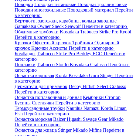
Поводки
Поводки титановые
Поводки троллинговые
Поводки многожильные
Поводковый материал
Перейти
в категорию
Вертлюги, застежки, карабины, кольца заводные
Gamakatsu
Owner
Sneck
Seawolf
Перейти в категорию
Обжимные трубочки
Kosadaka
Trabucco
Strike Pro
Ryobi
Перейти в категорию
Крючки
Офсетный крючок
Тройники
Одинарный
крючок
Крючки Ассисты
Перейти в категорию
Бомбарды
Trabucco
Strike Pro
Berkley
ECO
Перейти в
категорию
Поплавки
Trabucco
Stonfo
Kosadaka
Cralusso
Перейти в
категорию
Оснастка карповая
Korda
Kosadaka
Guru
Stinger
Перейти
в категорию
Держатели для приманок
Decoy
Hitfish
Select
Cralusso
Перейти в категорию
Оснастка поплавочная и донная
Кембрики
Стопор
Бусины
Светлячки
Перейти в категорию
Термоусадочные трубки
Nautilus
Namazu
Korda
Liman
Fish
Перейти в категорию
Оснастка морская
Balzer
Higashi
Savage Gear
Mikado
Перейти в категорию
Оснастка для живца
Stinger
Mikado
Mifine
Перейти в
категорию