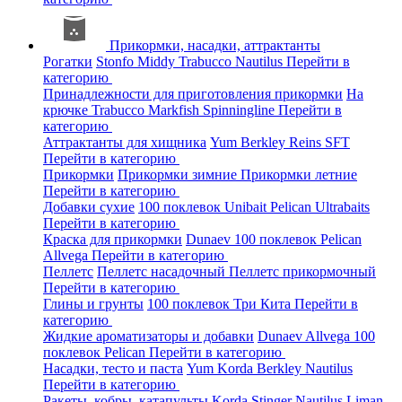
Прикормки, насадки, аттрактанты
Рогатки
Stonfo
Middy
Trabucco
Nautilus
Перейти в
категорию
Принадлежности для приготовления прикормки
На
крючке
Trabucco
Markfish
Spinningline
Перейти в
категорию
Аттрактанты для хищника
Yum
Berkley
Reins
SFT
Перейти в категорию
Прикормки
Прикормки зимние
Прикормки летние
Перейти в категорию
Добавки сухие
100 поклевок
Unibait
Pelican
Ultrabaits
Перейти в категорию
Краска для прикормки
Dunaev
100 поклевок
Pelican
Allvega
Перейти в категорию
Пеллетс
Пеллетс насадочный
Пеллетс прикормочный
Перейти в категорию
Глины и грунты
100 поклевок
Три Кита
Перейти в
категорию
Жидкие ароматизаторы и добавки
Dunaev
Allvega
100
поклевок
Pelican
Перейти в категорию
Насадки, тесто и паста
Yum
Korda
Berkley
Nautilus
Перейти в категорию
Ракеты, кобры, катапульты
Korda
Stinger
Nautilus
Liman