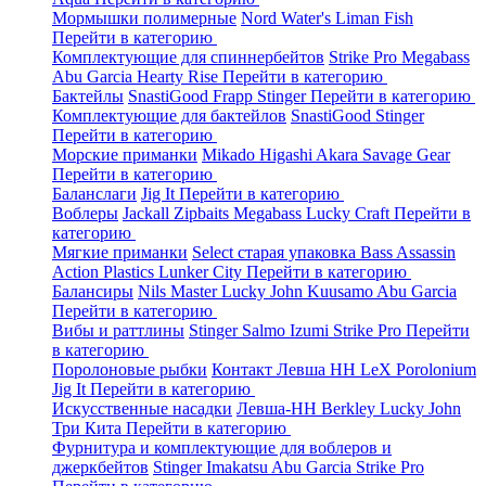
Мормышки полимерные
Nord Water's
Liman Fish
Перейти в категорию
Комплектующие для спиннербейтов
Strike Pro
Megabass
Abu Garcia
Hearty Rise
Перейти в категорию
Бактейлы
SnastiGood
Frapp
Stinger
Перейти в категорию
Комплектующие для бактейлов
SnastiGood
Stinger
Перейти в категорию
Морские приманки
Mikado
Higashi
Akara
Savage Gear
Перейти в категорию
Баланслаги
Jig It
Перейти в категорию
Воблеры
Jackall
Zipbaits
Megabass
Lucky Craft
Перейти в
категорию
Мягкие приманки
Select старая упаковка
Bass Assassin
Action Plastics
Lunker City
Перейти в категорию
Балансиры
Nils Master
Lucky John
Kuusamo
Abu Garcia
Перейти в категорию
Вибы и раттлины
Stinger
Salmo
Izumi
Strike Pro
Перейти
в категорию
Поролоновые рыбки
Контакт
Левша НН
LeX Porolonium
Jig It
Перейти в категорию
Искусственные насадки
Левша-НН
Berkley
Lucky John
Три Кита
Перейти в категорию
Фурнитура и комплектующие для воблеров и
джеркбейтов
Stinger
Imakatsu
Abu Garcia
Strike Pro