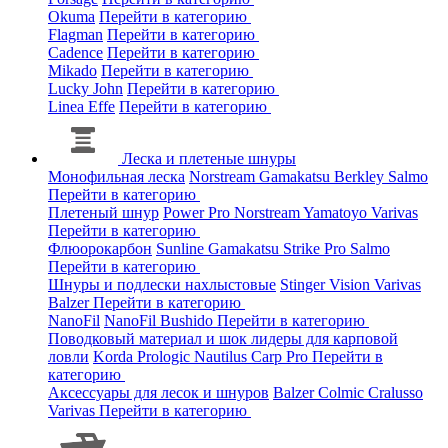
Okuma
Перейти в категорию
Flagman
Перейти в категорию
Cadence
Перейти в категорию
Mikado
Перейти в категорию
Lucky John
Перейти в категорию
Linea Effe
Перейти в категорию
Леска и плетеные шнуры
Монофильная леска
Norstream
Gamakatsu
Berkley
Salmo
Перейти в категорию
Плетеный шнур
Power Pro
Norstream
Yamatoyo
Varivas
Перейти в категорию
Флюорокарбон
Sunline
Gamakatsu
Strike Pro
Salmo
Перейти в категорию
Шнуры и подлески нахлыстовые
Stinger
Vision
Varivas
Balzer
Перейти в категорию
NanoFil
NanoFil
Bushido
Перейти в категорию
Поводковый материал и шок лидеры для карповой
ловли
Korda
Prologic
Nautilus
Carp Pro
Перейти в
категорию
Аксессуары для лесок и шнуров
Balzer
Colmic
Cralusso
Varivas
Перейти в категорию