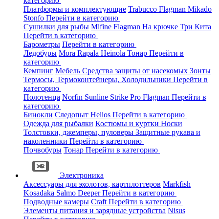
категорию
Платформы и комплектующие
Trabucco
Flagman
Mikado
Stonfo
Перейти в категорию
Сушилки для рыбы
Mifine
Flagman
На крючке
Три Кита
Перейти в категорию
Барометры
Перейти в категорию
Ледобуры
Mora
Rapala
Heinola
Тонар
Перейти в
категорию
Кемпинг
Мебель
Средства защиты от насекомых
Зонты
Термосы, Термоконтейнеры, Холодильники
Перейти в
категорию
Полотенца
Norfin
Sunline
Strike Pro
Flagman
Перейти в
категорию
Бинокли
Следопыт
Helios
Перейти в категорию
Одежда для рыбалки
Костюмы и куртки
Носки
Толстовки, джемперы, пуловеры
Защитные рукава и
наколенники
Перейти в категорию
Почвобуры
Тонар
Перейти в категорию
Электроника
Аксессуары для эхолотов, картплоттеров
Markfish
Kosadaka
Salmo
Deeper
Перейти в категорию
Подводные камеры
Craft
Перейти в категорию
Элементы питания и зарядные устройства
Nisus