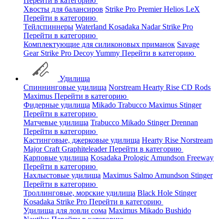
Перейти в категорию
Хвосты для балансиров
Strike Pro
Premier
Helios
LeX
Перейти в категорию
Тейлспиннеры
Waterland
Kosadaka
Nadar
Strike Pro
Перейти в категорию
Комплектующие для силиконовых приманок
Savage
Gear
Strike Pro
Decoy
Yummy
Перейти в категорию
Удилища
Спиннинговые удилища
Norstream
Hearty Rise
CD Rods
Maximus
Перейти в категорию
Фидерные удилища
Mikado
Trabucco
Maximus
Stinger
Перейти в категорию
Матчевые удилища
Trabucco
Mikado
Stinger
Drennan
Перейти в категорию
Кастинговые, джерковые удилища
Hearty Rise
Norstream
Major Craft
Graphiteleader
Перейти в категорию
Карповые удилища
Kosadaka
Prologic
Amundson
Freeway
Перейти в категорию
Нахлыстовые удилища
Maximus
Salmo
Amundson
Stinger
Перейти в категорию
Троллинговые, морские удилища
Black Hole
Stinger
Kosadaka
Strike Pro
Перейти в категорию
Удилища для ловли сома
Maximus
Mikado
Bushido