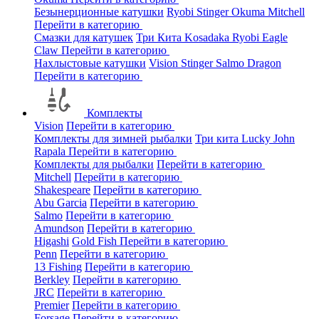
Безынерционные катушки
Ryobi
Stinger
Okuma
Mitchell
Перейти в категорию
Смазки для катушек
Три Кита
Kosadaka
Ryobi
Eagle
Claw
Перейти в категорию
Нахлыстовые катушки
Vision
Stinger
Salmo
Dragon
Перейти в категорию
Комплекты
Vision
Перейти в категорию
Комплекты для зимней рыбалки
Три кита
Lucky John
Rapala
Перейти в категорию
Комплекты для рыбалки
Перейти в категорию
Mitchell
Перейти в категорию
Shakespeare
Перейти в категорию
Abu Garcia
Перейти в категорию
Salmo
Перейти в категорию
Amundson
Перейти в категорию
Higashi
Gold Fish
Перейти в категорию
Penn
Перейти в категорию
13 Fishing
Перейти в категорию
Berkley
Перейти в категорию
JRC
Перейти в категорию
Premier
Перейти в категорию
Forsage
Перейти в категорию