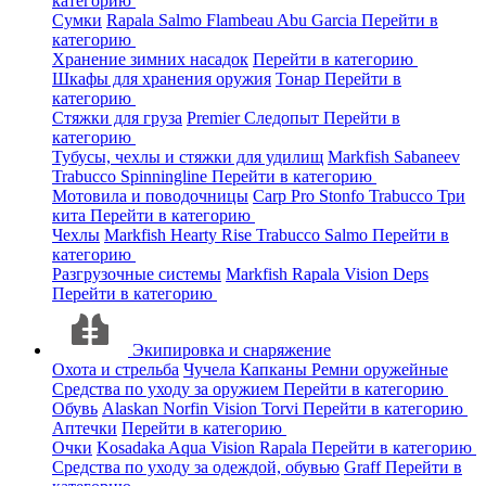
категорию
Сумки
Rapala
Salmo
Flambeau
Abu Garcia
Перейти в
категорию
Хранение зимних насадок
Перейти в категорию
Шкафы для хранения оружия
Тонар
Перейти в
категорию
Стяжки для груза
Premier
Следопыт
Перейти в
категорию
Тубусы, чехлы и стяжки для удилищ
Markfish
Sabaneev
Trabucco
Spinningline
Перейти в категорию
Мотовила и поводочницы
Carp Pro
Stonfo
Trabucco
Три
кита
Перейти в категорию
Чехлы
Markfish
Hearty Rise
Trabucco
Salmo
Перейти в
категорию
Разгрузочные системы
Markfish
Rapala
Vision
Deps
Перейти в категорию
Экипировка и снаряжение
Охота и стрельба
Чучела
Капканы
Ремни оружейные
Средства по уходу за оружием
Перейти в категорию
Обувь
Alaskan
Norfin
Vision
Torvi
Перейти в категорию
Аптечки
Перейти в категорию
Очки
Kosadaka
Aqua
Vision
Rapala
Перейти в категорию
Средства по уходу за одеждой, обувью
Graff
Перейти в