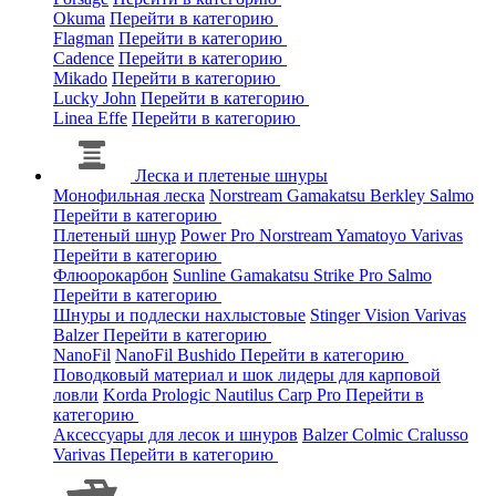
Okuma
Перейти в категорию
Flagman
Перейти в категорию
Cadence
Перейти в категорию
Mikado
Перейти в категорию
Lucky John
Перейти в категорию
Linea Effe
Перейти в категорию
Леска и плетеные шнуры
Монофильная леска
Norstream
Gamakatsu
Berkley
Salmo
Перейти в категорию
Плетеный шнур
Power Pro
Norstream
Yamatoyo
Varivas
Перейти в категорию
Флюорокарбон
Sunline
Gamakatsu
Strike Pro
Salmo
Перейти в категорию
Шнуры и подлески нахлыстовые
Stinger
Vision
Varivas
Balzer
Перейти в категорию
NanoFil
NanoFil
Bushido
Перейти в категорию
Поводковый материал и шок лидеры для карповой
ловли
Korda
Prologic
Nautilus
Carp Pro
Перейти в
категорию
Аксессуары для лесок и шнуров
Balzer
Colmic
Cralusso
Varivas
Перейти в категорию