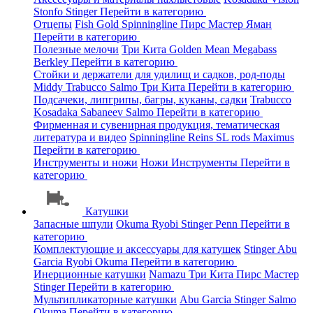
Stonfo
Stinger
Перейти в категорию
Отцепы
Fish Gold
Spinningline
Пирс Мастер
Яман
Перейти в категорию
Полезные мелочи
Три Кита
Golden Mean
Megabass
Berkley
Перейти в категорию
Стойки и держатели для удилищ и садков, род-поды
Middy
Trabucco
Salmo
Три Кита
Перейти в категорию
Подсачеки, липгрипы, багры, куканы, садки
Trabucco
Kosadaka
Sabaneev
Salmo
Перейти в категорию
Фирменная и сувенирная продукция, тематическая
литература и видео
Spinningline
Reins
SL rods
Maximus
Перейти в категорию
Инструменты и ножи
Ножи
Инструменты
Перейти в
категорию
Катушки
Запасные шпули
Okuma
Ryobi
Stinger
Penn
Перейти в
категорию
Комплектующие и аксессуары для катушек
Stinger
Abu
Garcia
Ryobi
Okuma
Перейти в категорию
Инерционные катушки
Namazu
Три Кита
Пирс Мастер
Stinger
Перейти в категорию
Мультипликаторные катушки
Abu Garcia
Stinger
Salmo
Okuma
Перейти в категорию