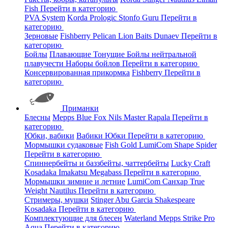
Fish
Перейти в категорию
PVA System
Korda
Prologic
Stonfo
Guru
Перейти в
категорию
Зерновые
Fishberry
Pelican
Lion Baits
Dunaev
Перейти в
категорию
Бойлы
Плавающие
Тонущие
Бойлы нейтральной
плавучести
Наборы бойлов
Перейти в категорию
Консервированная прикормка
Fishberry
Перейти в
категорию
Приманки
Блесны
Mepps
Blue Fox
Nils Master
Rapala
Перейти в
категорию
Юбки, вабики
Вабики
Юбки
Перейти в категорию
Мормышки судаковые
Fish Gold
LumiCom
Shape
Spider
Перейти в категорию
Спиннербейты и баззбейты, чаттербейты
Lucky Craft
Kosadaka
Imakatsu
Megabass
Перейти в категорию
Мормышки зимние и летние
LumiCom
Санхар
True
Weight
Nautilus
Перейти в категорию
Стримеры, мушки
Stinger
Abu Garcia
Shakespeare
Kosadaka
Перейти в категорию
Комплектующие для блесен
Waterland
Mepps
Strike Pro
Aqua
Перейти в категорию