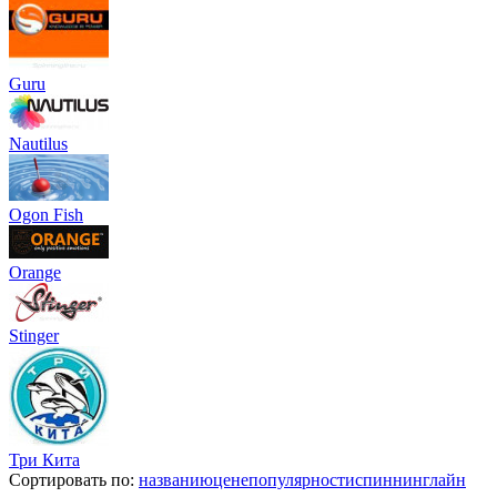
Guru
Nautilus
Ogon Fish
Orange
Stinger
Три Кита
Сортировать по:
названию
цене
популярности
спиннинглайн