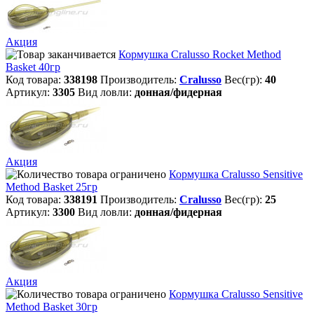
Акция
Кормушка Cralusso Rocket Method
Basket 40гр
Код товара:
338198
Производитель:
Cralusso
Вес(гр):
40
Артикул:
3305
Вид ловли:
донная/фидерная
Акция
Кормушка Cralusso Sensitive
Method Basket 25гр
Код товара:
338191
Производитель:
Cralusso
Вес(гр):
25
Артикул:
3300
Вид ловли:
донная/фидерная
Акция
Кормушка Cralusso Sensitive
Method Basket 30гр