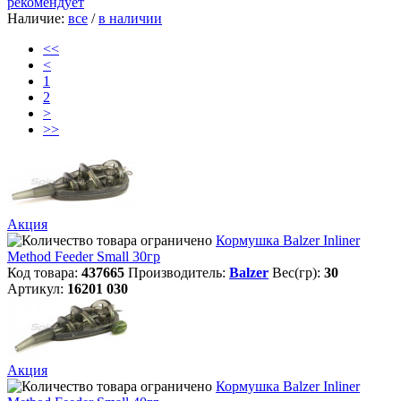
рекомендует
Наличие:
все
/
в наличии
<<
<
1
2
>
>>
Акция
Кормушка Balzer Inliner
Method Feeder Small 30гр
Код товара:
437665
Производитель:
Balzer
Вес(гр):
30
Артикул:
16201 030
Акция
Кормушка Balzer Inliner