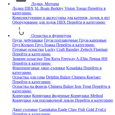
Лодки, Моторы
Лодки ПВХ
SL Boats
Berkley
Vision
Тонар
Перейти в
категорию
Комплектующие и аксессуары для катеров, лодок и яхт
Оборудование для лодок ПВХ
Перейти в категорию
Оснастка и фурнитура
Груза, чебурашки
Груза поплавочные
Груза карповые
Груз Кольцо
Груз Ложка
Перейти в категорию
Готовые оснастки
Lucky Craft
Bassday
Zettech
Flagman
Перейти в категорию
Зимние оснастки
Три Кита
Freeway
A-Elita
Левша НН
Перейти в категорию
Флиппинговые джиг-головки
Kosadaka
Перейти в
категорию
Оснастка для сома
Delphin
Balzer
Chimera
Контакт
Перейти в категорию
Оснастка на форель
Chimera
Balzer
Iron Trout
Перейти в
категорию
Кормушки
Кормушки фидерные
Кормушки Method
Кормушки для поплавочной ловли
Перейти в категорию
Джиг-головки
Gamakatsu
Eagle Claw
Fish Gold
ZyuGi
Перейти в категорию