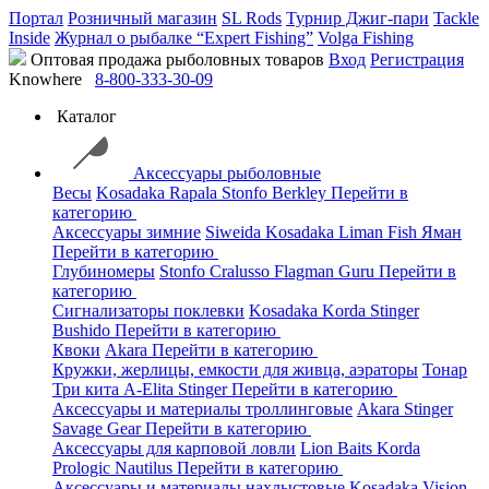
Портал
Розничный магазин
SL Rods
Турнир Джиг-пари
Tackle
Inside
Журнал о рыбалке “Expert Fishing”
Volga Fishing
Оптовая продажа рыболовных товаров
Вход
Регистрация
Knowhere
8-800-333-30-09
Каталог
Аксессуары рыболовные
Весы
Kosadaka
Rapala
Stonfo
Berkley
Перейти в
категорию
Аксессуары зимние
Siweida
Kosadaka
Liman Fish
Яман
Перейти в категорию
Глубиномеры
Stonfo
Cralusso
Flagman
Guru
Перейти в
категорию
Сигнализаторы поклевки
Kosadaka
Korda
Stinger
Bushido
Перейти в категорию
Квоки
Akara
Перейти в категорию
Кружки, жерлицы, емкости для живца, аэраторы
Тонар
Три кита
A-Elita
Stinger
Перейти в категорию
Аксессуары и материалы троллинговые
Akara
Stinger
Savage Gear
Перейти в категорию
Аксессуары для карповой ловли
Lion Baits
Korda
Prologic
Nautilus
Перейти в категорию
Аксессуары и материалы нахлыстовые
Kosadaka
Vision