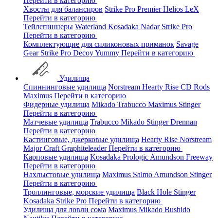
Перейти в категорию
Хвосты для балансиров
Strike Pro
Premier
Helios
LeX
Перейти в категорию
Тейлспиннеры
Waterland
Kosadaka
Nadar
Strike Pro
Перейти в категорию
Комплектующие для силиконовых приманок
Savage
Gear
Strike Pro
Decoy
Yummy
Перейти в категорию
Удилища
Спиннинговые удилища
Norstream
Hearty Rise
CD Rods
Maximus
Перейти в категорию
Фидерные удилища
Mikado
Trabucco
Maximus
Stinger
Перейти в категорию
Матчевые удилища
Trabucco
Mikado
Stinger
Drennan
Перейти в категорию
Кастинговые, джерковые удилища
Hearty Rise
Norstream
Major Craft
Graphiteleader
Перейти в категорию
Карповые удилища
Kosadaka
Prologic
Amundson
Freeway
Перейти в категорию
Нахлыстовые удилища
Maximus
Salmo
Amundson
Stinger
Перейти в категорию
Троллинговые, морские удилища
Black Hole
Stinger
Kosadaka
Strike Pro
Перейти в категорию
Удилища для ловли сома
Maximus
Mikado
Bushido