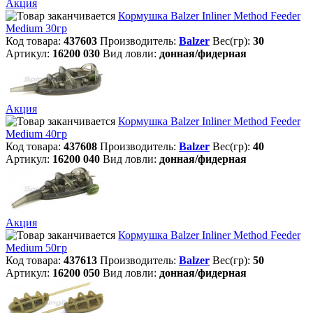
Акция
Кормушка Balzer Inliner Method Feeder
Мedium 30гр
Код товара:
437603
Производитель:
Balzer
Вес(гр):
30
Артикул:
16200 030
Вид ловли:
донная/фидерная
Акция
Кормушка Balzer Inliner Method Feeder
Мedium 40гр
Код товара:
437608
Производитель:
Balzer
Вес(гр):
40
Артикул:
16200 040
Вид ловли:
донная/фидерная
Акция
Кормушка Balzer Inliner Method Feeder
Мedium 50гр
Код товара:
437613
Производитель:
Balzer
Вес(гр):
50
Артикул:
16200 050
Вид ловли:
донная/фидерная