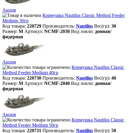
Акция
Кормушка Nautilus Classic Method Feeder
Medium 30гр
Код товара:
220729
Производитель:
Nautilus
Вес(гр):
30
Размер:
M
Артикул:
NCMF-2030
Вид ловли:
донная/
фидерная
Акция
Кормушка Nautilus Classic
Method Feeder Medium 40гр
Код товара:
220730
Производитель:
Nautilus
Вес(гр):
40
Размер:
M
Артикул:
NCMF-2040
Вид ловли:
донная/
фидерная
Акция
Кормушка Nautilus Classic
Method Feeder Medium 50гр
Код товара:
220731
Производитель:
Nautilus
Вес(гр):
50