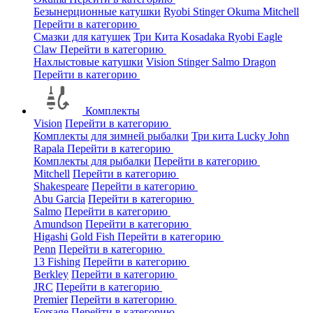
Безынерционные катушки
Ryobi
Stinger
Okuma
Mitchell
Перейти в категорию
Смазки для катушек
Три Кита
Kosadaka
Ryobi
Eagle
Claw
Перейти в категорию
Нахлыстовые катушки
Vision
Stinger
Salmo
Dragon
Перейти в категорию
Комплекты
Vision
Перейти в категорию
Комплекты для зимней рыбалки
Три кита
Lucky John
Rapala
Перейти в категорию
Комплекты для рыбалки
Перейти в категорию
Mitchell
Перейти в категорию
Shakespeare
Перейти в категорию
Abu Garcia
Перейти в категорию
Salmo
Перейти в категорию
Amundson
Перейти в категорию
Higashi
Gold Fish
Перейти в категорию
Penn
Перейти в категорию
13 Fishing
Перейти в категорию
Berkley
Перейти в категорию
JRC
Перейти в категорию
Premier
Перейти в категорию
Forsage
Перейти в категорию