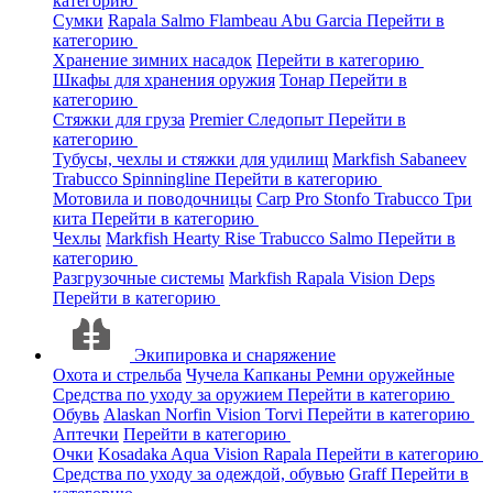
категорию
Сумки
Rapala
Salmo
Flambeau
Abu Garcia
Перейти в
категорию
Хранение зимних насадок
Перейти в категорию
Шкафы для хранения оружия
Тонар
Перейти в
категорию
Стяжки для груза
Premier
Следопыт
Перейти в
категорию
Тубусы, чехлы и стяжки для удилищ
Markfish
Sabaneev
Trabucco
Spinningline
Перейти в категорию
Мотовила и поводочницы
Carp Pro
Stonfo
Trabucco
Три
кита
Перейти в категорию
Чехлы
Markfish
Hearty Rise
Trabucco
Salmo
Перейти в
категорию
Разгрузочные системы
Markfish
Rapala
Vision
Deps
Перейти в категорию
Экипировка и снаряжение
Охота и стрельба
Чучела
Капканы
Ремни оружейные
Средства по уходу за оружием
Перейти в категорию
Обувь
Alaskan
Norfin
Vision
Torvi
Перейти в категорию
Аптечки
Перейти в категорию
Очки
Kosadaka
Aqua
Vision
Rapala
Перейти в категорию
Средства по уходу за одеждой, обувью
Graff
Перейти в