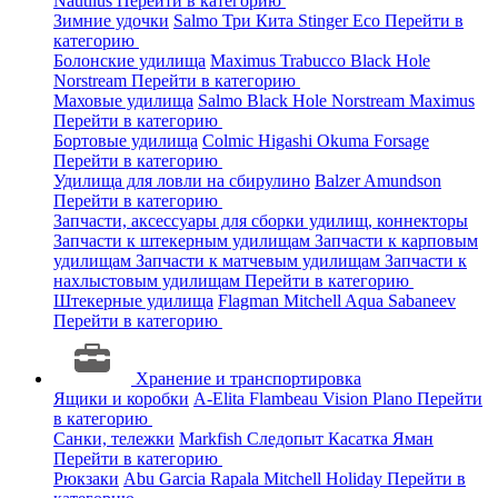
Nautilus
Перейти в категорию
Зимние удочки
Salmo
Три Кита
Stinger
Eco
Перейти в
категорию
Болонские удилища
Maximus
Trabucco
Black Hole
Norstream
Перейти в категорию
Маховые удилища
Salmo
Black Hole
Norstream
Maximus
Перейти в категорию
Бортовые удилища
Colmic
Higashi
Okuma
Forsage
Перейти в категорию
Удилища для ловли на сбирулино
Balzer
Amundson
Перейти в категорию
Запчасти, аксессуары для сборки удилищ, коннекторы
Запчасти к штекерным удилищам
Запчасти к карповым
удилищам
Запчасти к матчевым удилищам
Запчасти к
нахлыстовым удилищам
Перейти в категорию
Штекерные удилища
Flagman
Mitchell
Aqua
Sabaneev
Перейти в категорию
Хранение и транспортировка
Ящики и коробки
A-Elita
Flambeau
Vision
Plano
Перейти
в категорию
Санки, тележки
Markfish
Следопыт
Касатка
Яман
Перейти в категорию
Рюкзаки
Abu Garcia
Rapala
Mitchell
Holiday
Перейти в