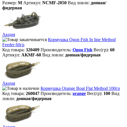
Размер:
M
Артикул:
NCMF-2050
Вид ловли:
донная/
фидерная
Акция
Кормушка Ogon Fish In line Method
Feeder 60гр
Код товара:
320409
Производитель:
Ogon Fish
Вес(гр):
60
Артикул:
AKMF-60
Вид ловли:
донная/фидерная
Акция
Кормушка Orange Boat Flat Method 100гр
Код товара:
260047
Производитель:
orange
Вес(гр):
100
Вид
ловли:
донная/фидерная
Акция