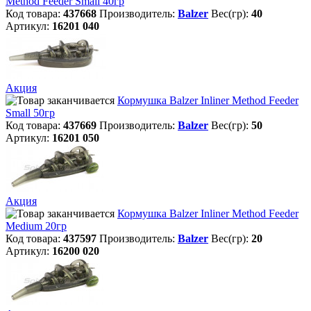
Method Feeder Small 40гр
Код товара:
437668
Производитель:
Balzer
Вес(гр):
40
Артикул:
16201 040
Акция
Кормушка Balzer Inliner Method Feeder
Small 50гр
Код товара:
437669
Производитель:
Balzer
Вес(гр):
50
Артикул:
16201 050
Акция
Кормушка Balzer Inliner Method Feeder
Мedium 20гр
Код товара:
437597
Производитель:
Balzer
Вес(гр):
20
Артикул:
16200 020