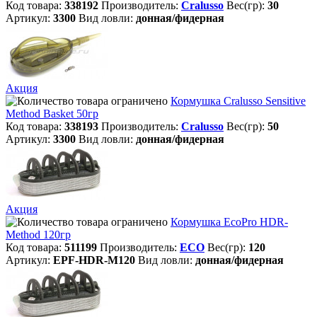
Код товара:
338192
Производитель:
Cralusso
Вес(гр):
30
Артикул:
3300
Вид ловли:
донная/фидерная
Акция
Кормушка Cralusso Sensitive
Method Basket 50гр
Код товара:
338193
Производитель:
Cralusso
Вес(гр):
50
Артикул:
3300
Вид ловли:
донная/фидерная
Акция
Кормушка EcoPro HDR-
Method 120гр
Код товара:
511199
Производитель:
ECO
Вес(гр):
120
Артикул:
EPF-HDR-M120
Вид ловли:
донная/фидерная