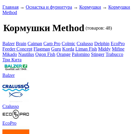
Главная
→
Оснастка и фурнитура
→
Кормушки
→
Кормушки
Method
Кормушки Method
(товаров: 48)
Balzer
Brain
Caiman
Carp Pro
Colmic
Cralusso
Delphin
EcoPro
Feeder Concept
Flagman
Guru
Korda
Liman Fish
Middy
Mifine
Mikado
Nautilus
Ogon Fish
Orange
Palomino
Stinger
Trabucco
Три Кита
Balzer
Cralusso
EcoPro