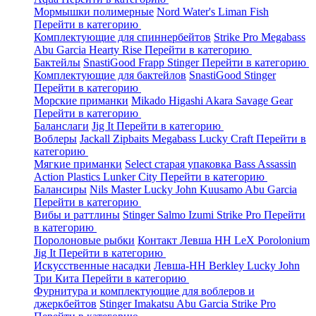
Мормышки полимерные
Nord Water's
Liman Fish
Перейти в категорию
Комплектующие для спиннербейтов
Strike Pro
Megabass
Abu Garcia
Hearty Rise
Перейти в категорию
Бактейлы
SnastiGood
Frapp
Stinger
Перейти в категорию
Комплектующие для бактейлов
SnastiGood
Stinger
Перейти в категорию
Морские приманки
Mikado
Higashi
Akara
Savage Gear
Перейти в категорию
Баланслаги
Jig It
Перейти в категорию
Воблеры
Jackall
Zipbaits
Megabass
Lucky Craft
Перейти в
категорию
Мягкие приманки
Select старая упаковка
Bass Assassin
Action Plastics
Lunker City
Перейти в категорию
Балансиры
Nils Master
Lucky John
Kuusamo
Abu Garcia
Перейти в категорию
Вибы и раттлины
Stinger
Salmo
Izumi
Strike Pro
Перейти
в категорию
Поролоновые рыбки
Контакт
Левша НН
LeX Porolonium
Jig It
Перейти в категорию
Искусственные насадки
Левша-НН
Berkley
Lucky John
Три Кита
Перейти в категорию
Фурнитура и комплектующие для воблеров и
джеркбейтов
Stinger
Imakatsu
Abu Garcia
Strike Pro