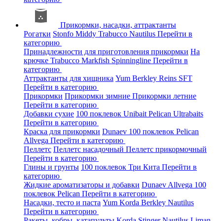
Прикормки, насадки, аттрактанты
Рогатки
Stonfo
Middy
Trabucco
Nautilus
Перейти в
категорию
Принадлежности для приготовления прикормки
На
крючке
Trabucco
Markfish
Spinningline
Перейти в
категорию
Аттрактанты для хищника
Yum
Berkley
Reins
SFT
Перейти в категорию
Прикормки
Прикормки зимние
Прикормки летние
Перейти в категорию
Добавки сухие
100 поклевок
Unibait
Pelican
Ultrabaits
Перейти в категорию
Краска для прикормки
Dunaev
100 поклевок
Pelican
Allvega
Перейти в категорию
Пеллетс
Пеллетс насадочный
Пеллетс прикормочный
Перейти в категорию
Глины и грунты
100 поклевок
Три Кита
Перейти в
категорию
Жидкие ароматизаторы и добавки
Dunaev
Allvega
100
поклевок
Pelican
Перейти в категорию
Насадки, тесто и паста
Yum
Korda
Berkley
Nautilus
Перейти в категорию
Ракеты, кобры, катапульты
Korda
Stinger
Nautilus
Liman