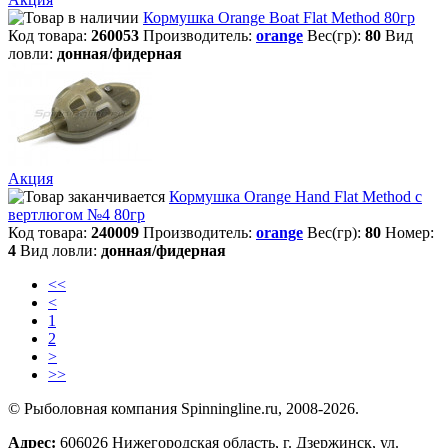
Кормушка Orange Boat Flat Method 80гр
Код товара:
260053
Производитель:
orange
Вес(гр):
80
Вид
ловли:
донная/фидерная
Акция
Кормушка Orange Hand Flat Method с
вертлюгом №4 80гр
Код товара:
240009
Производитель:
orange
Вес(гр):
80
Номер:
4
Вид ловли:
донная/фидерная
<<
<
1
2
>
>>
© Рыболовная компания Spinningline.ru, 2008-2026.
Адрес:
606026 Нижегородская область, г. Дзержинск, ул.