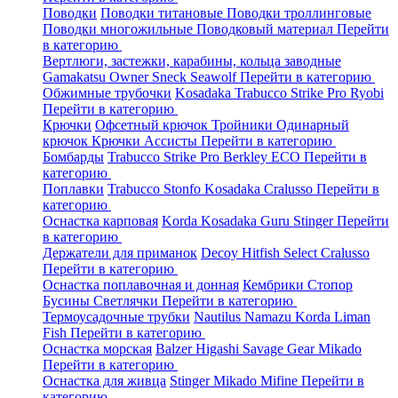
Поводки
Поводки титановые
Поводки троллинговые
Поводки многожильные
Поводковый материал
Перейти
в категорию
Вертлюги, застежки, карабины, кольца заводные
Gamakatsu
Owner
Sneck
Seawolf
Перейти в категорию
Обжимные трубочки
Kosadaka
Trabucco
Strike Pro
Ryobi
Перейти в категорию
Крючки
Офсетный крючок
Тройники
Одинарный
крючок
Крючки Ассисты
Перейти в категорию
Бомбарды
Trabucco
Strike Pro
Berkley
ECO
Перейти в
категорию
Поплавки
Trabucco
Stonfo
Kosadaka
Cralusso
Перейти в
категорию
Оснастка карповая
Korda
Kosadaka
Guru
Stinger
Перейти
в категорию
Держатели для приманок
Decoy
Hitfish
Select
Cralusso
Перейти в категорию
Оснастка поплавочная и донная
Кембрики
Стопор
Бусины
Светлячки
Перейти в категорию
Термоусадочные трубки
Nautilus
Namazu
Korda
Liman
Fish
Перейти в категорию
Оснастка морская
Balzer
Higashi
Savage Gear
Mikado
Перейти в категорию
Оснастка для живца
Stinger
Mikado
Mifine
Перейти в
категорию