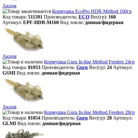
Акция
Кормушка EcoPro HDR-Method 160гр
Код товара:
511201
Производитель:
ECO
Вес(гр):
160
Артикул:
EPF-HDR-M160
Вид ловли:
донная/фидерная
Акция
Кормушка Guru In-line Method Feeders 24гр
Код товара:
81053
Производитель:
Guru
Вес(гр):
24
Артикул:
GSMI
Вид ловли:
донная/фидерная
Акция
Кормушка Guru In-line Method Feeders 28гр
Код товара:
81054
Производитель:
Guru
Вес(гр):
28
Артикул:
GLMI
Вид ловли:
донная/фидерная