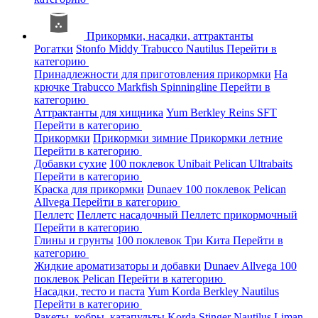
Прикормки, насадки, аттрактанты
Рогатки
Stonfo
Middy
Trabucco
Nautilus
Перейти в
категорию
Принадлежности для приготовления прикормки
На
крючке
Trabucco
Markfish
Spinningline
Перейти в
категорию
Аттрактанты для хищника
Yum
Berkley
Reins
SFT
Перейти в категорию
Прикормки
Прикормки зимние
Прикормки летние
Перейти в категорию
Добавки сухие
100 поклевок
Unibait
Pelican
Ultrabaits
Перейти в категорию
Краска для прикормки
Dunaev
100 поклевок
Pelican
Allvega
Перейти в категорию
Пеллетс
Пеллетс насадочный
Пеллетс прикормочный
Перейти в категорию
Глины и грунты
100 поклевок
Три Кита
Перейти в
категорию
Жидкие ароматизаторы и добавки
Dunaev
Allvega
100
поклевок
Pelican
Перейти в категорию
Насадки, тесто и паста
Yum
Korda
Berkley
Nautilus
Перейти в категорию
Ракеты, кобры, катапульты
Korda
Stinger
Nautilus
Liman