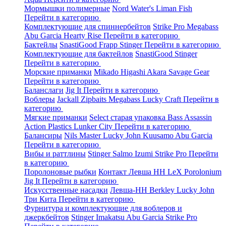
Мормышки полимерные
Nord Water's
Liman Fish
Перейти в категорию
Комплектующие для спиннербейтов
Strike Pro
Megabass
Abu Garcia
Hearty Rise
Перейти в категорию
Бактейлы
SnastiGood
Frapp
Stinger
Перейти в категорию
Комплектующие для бактейлов
SnastiGood
Stinger
Перейти в категорию
Морские приманки
Mikado
Higashi
Akara
Savage Gear
Перейти в категорию
Баланслаги
Jig It
Перейти в категорию
Воблеры
Jackall
Zipbaits
Megabass
Lucky Craft
Перейти в
категорию
Мягкие приманки
Select старая упаковка
Bass Assassin
Action Plastics
Lunker City
Перейти в категорию
Балансиры
Nils Master
Lucky John
Kuusamo
Abu Garcia
Перейти в категорию
Вибы и раттлины
Stinger
Salmo
Izumi
Strike Pro
Перейти
в категорию
Поролоновые рыбки
Контакт
Левша НН
LeX Porolonium
Jig It
Перейти в категорию
Искусственные насадки
Левша-НН
Berkley
Lucky John
Три Кита
Перейти в категорию
Фурнитура и комплектующие для воблеров и
джеркбейтов
Stinger
Imakatsu
Abu Garcia
Strike Pro