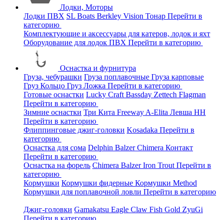
Лодки, Моторы
Лодки ПВХ
SL Boats
Berkley
Vision
Тонар
Перейти в
категорию
Комплектующие и аксессуары для катеров, лодок и яхт
Оборудование для лодок ПВХ
Перейти в категорию
Оснастка и фурнитура
Груза, чебурашки
Груза поплавочные
Груза карповые
Груз Кольцо
Груз Ложка
Перейти в категорию
Готовые оснастки
Lucky Craft
Bassday
Zettech
Flagman
Перейти в категорию
Зимние оснастки
Три Кита
Freeway
A-Elita
Левша НН
Перейти в категорию
Флиппинговые джиг-головки
Kosadaka
Перейти в
категорию
Оснастка для сома
Delphin
Balzer
Chimera
Контакт
Перейти в категорию
Оснастка на форель
Chimera
Balzer
Iron Trout
Перейти в
категорию
Кормушки
Кормушки фидерные
Кормушки Method
Кормушки для поплавочной ловли
Перейти в категорию
Джиг-головки
Gamakatsu
Eagle Claw
Fish Gold
ZyuGi
Перейти в категорию