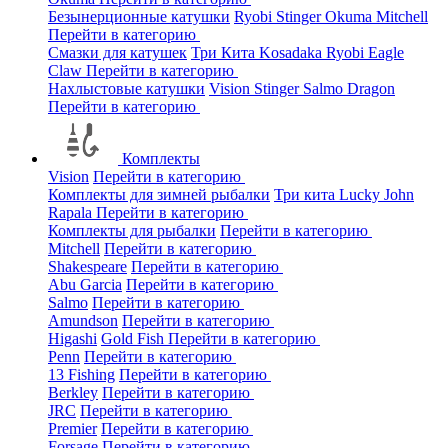
Безынерционные катушки
Ryobi
Stinger
Okuma
Mitchell
Перейти в категорию
Смазки для катушек
Три Кита
Kosadaka
Ryobi
Eagle
Claw
Перейти в категорию
Нахлыстовые катушки
Vision
Stinger
Salmo
Dragon
Перейти в категорию
Комплекты
Vision
Перейти в категорию
Комплекты для зимней рыбалки
Три кита
Lucky John
Rapala
Перейти в категорию
Комплекты для рыбалки
Перейти в категорию
Mitchell
Перейти в категорию
Shakespeare
Перейти в категорию
Abu Garcia
Перейти в категорию
Salmo
Перейти в категорию
Amundson
Перейти в категорию
Higashi
Gold Fish
Перейти в категорию
Penn
Перейти в категорию
13 Fishing
Перейти в категорию
Berkley
Перейти в категорию
JRC
Перейти в категорию
Premier
Перейти в категорию
Forsage
Перейти в категорию