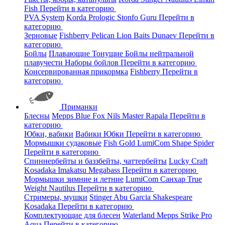
Fish
Перейти в категорию
PVA System
Korda
Prologic
Stonfo
Guru
Перейти в
категорию
Зерновые
Fishberry
Pelican
Lion Baits
Dunaev
Перейти в
категорию
Бойлы
Плавающие
Тонущие
Бойлы нейтральной
плавучести
Наборы бойлов
Перейти в категорию
Консервированная прикормка
Fishberry
Перейти в
категорию
Приманки
Блесны
Mepps
Blue Fox
Nils Master
Rapala
Перейти в
категорию
Юбки, вабики
Вабики
Юбки
Перейти в категорию
Мормышки судаковые
Fish Gold
LumiCom
Shape
Spider
Перейти в категорию
Спиннербейты и баззбейты, чаттербейты
Lucky Craft
Kosadaka
Imakatsu
Megabass
Перейти в категорию
Мормышки зимние и летние
LumiCom
Санхар
True
Weight
Nautilus
Перейти в категорию
Стримеры, мушки
Stinger
Abu Garcia
Shakespeare
Kosadaka
Перейти в категорию
Комплектующие для блесен
Waterland
Mepps
Strike Pro
Aqua
Перейти в категорию