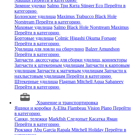
Nautilus
Перейти в категорию
Зимние удочки
Salmo
Три Кита
Stinger
Eco
Перейти в
категорию
Болонские удилища
Maximus
Trabucco
Black Hole
Norstream
Перейти в категорию
Маховые удилища
Salmo
Black Hole
Norstream
Maximus
Перейти в категорию
Бортовые удилища
Colmic
Higashi
Okuma
Forsage
Перейти в категорию
Удилища для ловли на сбирулино
Balzer
Amundson
Перейти в категорию
Запчасти, аксессуары для сборки удилищ, коннекторы
Запчасти к штекерным удилищам
Запчасти к карповым
удилищам
Запчасти к матчевым удилищам
Запчасти к
нахлыстовым удилищам
Перейти в категорию
Штекерные удилища
Flagman
Mitchell
Aqua
Sabaneev
Перейти в категорию
Хранение и транспортировка
Ящики и коробки
A-Elita
Flambeau
Vision
Plano
Перейти
в категорию
Санки, тележки
Markfish
Следопыт
Касатка
Яман
Перейти в категорию
Рюкзаки
Abu Garcia
Rapala
Mitchell
Holiday
Перейти в