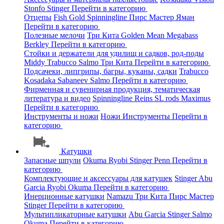
Stonfo
Stinger
Перейти в категорию
Отцепы
Fish Gold
Spinningline
Пирс Мастер
Яман
Перейти в категорию
Полезные мелочи
Три Кита
Golden Mean
Megabass
Berkley
Перейти в категорию
Стойки и держатели для удилищ и садков, род-поды
Middy
Trabucco
Salmo
Три Кита
Перейти в категорию
Подсачеки, липгрипы, багры, куканы, садки
Trabucco
Kosadaka
Sabaneev
Salmo
Перейти в категорию
Фирменная и сувенирная продукция, тематическая
литература и видео
Spinningline
Reins
SL rods
Maximus
Перейти в категорию
Инструменты и ножи
Ножи
Инструменты
Перейти в
категорию
Катушки
Запасные шпули
Okuma
Ryobi
Stinger
Penn
Перейти в
категорию
Комплектующие и аксессуары для катушек
Stinger
Abu
Garcia
Ryobi
Okuma
Перейти в категорию
Инерционные катушки
Namazu
Три Кита
Пирс Мастер
Stinger
Перейти в категорию
Мультипликаторные катушки
Abu Garcia
Stinger
Salmo
Okuma
Перейти в категорию