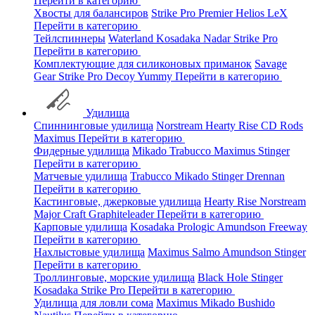
Перейти в категорию
Хвосты для балансиров
Strike Pro
Premier
Helios
LeX
Перейти в категорию
Тейлспиннеры
Waterland
Kosadaka
Nadar
Strike Pro
Перейти в категорию
Комплектующие для силиконовых приманок
Savage
Gear
Strike Pro
Decoy
Yummy
Перейти в категорию
Удилища
Спиннинговые удилища
Norstream
Hearty Rise
CD Rods
Maximus
Перейти в категорию
Фидерные удилища
Mikado
Trabucco
Maximus
Stinger
Перейти в категорию
Матчевые удилища
Trabucco
Mikado
Stinger
Drennan
Перейти в категорию
Кастинговые, джерковые удилища
Hearty Rise
Norstream
Major Craft
Graphiteleader
Перейти в категорию
Карповые удилища
Kosadaka
Prologic
Amundson
Freeway
Перейти в категорию
Нахлыстовые удилища
Maximus
Salmo
Amundson
Stinger
Перейти в категорию
Троллинговые, морские удилища
Black Hole
Stinger
Kosadaka
Strike Pro
Перейти в категорию
Удилища для ловли сома
Maximus
Mikado
Bushido