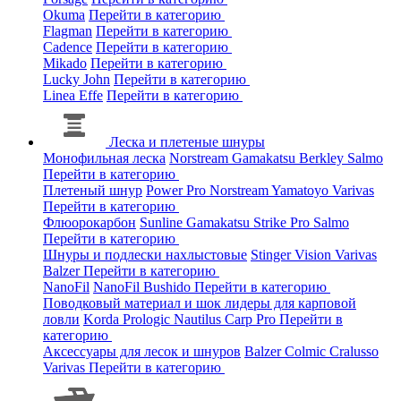
Okuma
Перейти в категорию
Flagman
Перейти в категорию
Cadence
Перейти в категорию
Mikado
Перейти в категорию
Lucky John
Перейти в категорию
Linea Effe
Перейти в категорию
Леска и плетеные шнуры
Монофильная леска
Norstream
Gamakatsu
Berkley
Salmo
Перейти в категорию
Плетеный шнур
Power Pro
Norstream
Yamatoyo
Varivas
Перейти в категорию
Флюорокарбон
Sunline
Gamakatsu
Strike Pro
Salmo
Перейти в категорию
Шнуры и подлески нахлыстовые
Stinger
Vision
Varivas
Balzer
Перейти в категорию
NanoFil
NanoFil
Bushido
Перейти в категорию
Поводковый материал и шок лидеры для карповой
ловли
Korda
Prologic
Nautilus
Carp Pro
Перейти в
категорию
Аксессуары для лесок и шнуров
Balzer
Colmic
Cralusso
Varivas
Перейти в категорию