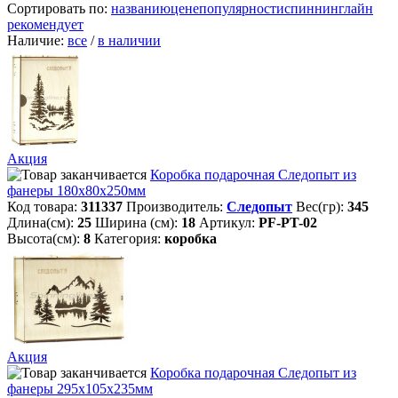
Сортировать по:
названию
цене
популярности
спиннинглайн
рекомендует
Наличие:
все
/
в наличии
Акция
Коробка подарочная Следопыт из
фанеры 180х80х250мм
Код товара:
311337
Производитель:
Следопыт
Вес(гр):
345
Длина(см):
25
Ширина (см):
18
Артикул:
PF-PT-02
Высота(см):
8
Категория:
коробка
Акция
Коробка подарочная Следопыт из
фанеры 295х105х235мм