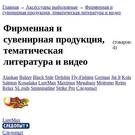
Главная
→
Аксессуары рыболовные
→
Фирменная и
сувенирная продукция, тематическая литература и видео
Фирменная и
сувенирная продукция,
(товаров:
4)
тематическая
литература и видео
Alaskan
Balzer
Black Side
Delphin
Fly-Fishing
German
Jig It
Kola
Salmon
Kosadaka
LureMax
Maximus
Megabass
Mottomo
Reins
Relax
SL rods
Spinningline
Strike Pro
Следопыт
LureMax
Следопыт