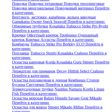
Поводки
Поводки титановые
Поводки троллинговые
Поводки многожильные
Поводковый материал
Перейти
в категорию
Вертлюги, застежки, карабины, кольца заводные
Gamakatsu
Owner
Sneck
Seawolf
Перейти в категорию
Обжимные трубочки
Kosadaka
Trabucco
Strike Pro
Ryobi
Перейти в категорию
Крючки
Офсетный крючок
Тройники
Одинарный
крючок
Крючки Ассисты
Перейти в категорию
Бомбарды
Trabucco
Strike Pro
Berkley
ECO
Перейти в
категорию
Поплавки
Trabucco
Stonfo
Kosadaka
Cralusso
Перейти в
категорию
Оснастка карповая
Korda
Kosadaka
Guru
Stinger
Перейти
в категорию
Держатели для приманок
Decoy
Hitfish
Select
Cralusso
Перейти в категорию
Оснастка поплавочная и донная
Кембрики
Стопор
Бусины
Светлячки
Перейти в категорию
Термоусадочные трубки
Nautilus
Namazu
Korda
Liman
Fish
Перейти в категорию
Оснастка морская
Balzer
Higashi
Savage Gear
Mikado
Перейти в категорию
Оснастка для живца
Stinger
Mikado
Mifine
Перейти в
категорию