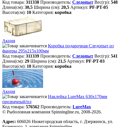
Код товара:
311338
Производитель:
Следопыт
Вес(гр):
548
Длина(см):
30,5
Ширина (см):
20,5
Артикул:
PF-PT-05
Высота(см):
10
Категория:
коробка
Акция
Коробка подарочная Следопыт из
фанеры 295х215х100мм
Код товара:
311339
Производитель:
Следопыт
Вес(гр):
541
Длина(см):
29
Ширина (см):
21,5
Артикул:
PF-PT-03
Высота(см):
10
Категория:
коробка
Акция
Наклейка LureMax 630х170мм
прозрачный/пл
Код товара:
576562
Производитель:
LureMax
© Рыболовная компания Spinningline.ru, 2008-2026.
Адрес:
606026 Нижегородская область, г. Дзержинск, ул.
Буденного, 1, компания Spinningline