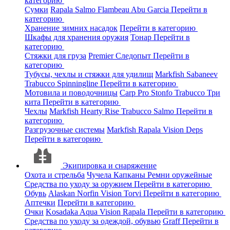
категорию
Сумки
Rapala
Salmo
Flambeau
Abu Garcia
Перейти в
категорию
Хранение зимних насадок
Перейти в категорию
Шкафы для хранения оружия
Тонар
Перейти в
категорию
Стяжки для груза
Premier
Следопыт
Перейти в
категорию
Тубусы, чехлы и стяжки для удилищ
Markfish
Sabaneev
Trabucco
Spinningline
Перейти в категорию
Мотовила и поводочницы
Carp Pro
Stonfo
Trabucco
Три
кита
Перейти в категорию
Чехлы
Markfish
Hearty Rise
Trabucco
Salmo
Перейти в
категорию
Разгрузочные системы
Markfish
Rapala
Vision
Deps
Перейти в категорию
Экипировка и снаряжение
Охота и стрельба
Чучела
Капканы
Ремни оружейные
Средства по уходу за оружием
Перейти в категорию
Обувь
Alaskan
Norfin
Vision
Torvi
Перейти в категорию
Аптечки
Перейти в категорию
Очки
Kosadaka
Aqua
Vision
Rapala
Перейти в категорию
Средства по уходу за одеждой, обувью
Graff
Перейти в