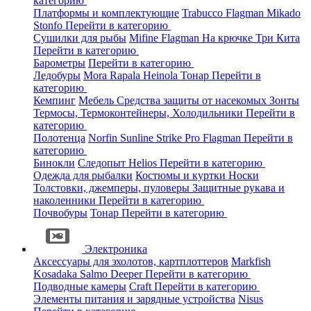
категорию
Платформы и комплектующие
Trabucco
Flagman
Mikado
Stonfo
Перейти в категорию
Сушилки для рыбы
Mifine
Flagman
На крючке
Три Кита
Перейти в категорию
Барометры
Перейти в категорию
Ледобуры
Mora
Rapala
Heinola
Тонар
Перейти в
категорию
Кемпинг
Мебель
Средства защиты от насекомых
Зонты
Термосы, Термоконтейнеры, Холодильники
Перейти в
категорию
Полотенца
Norfin
Sunline
Strike Pro
Flagman
Перейти в
категорию
Бинокли
Следопыт
Helios
Перейти в категорию
Одежда для рыбалки
Костюмы и куртки
Носки
Толстовки, джемперы, пуловеры
Защитные рукава и
наколенники
Перейти в категорию
Почвобуры
Тонар
Перейти в категорию
Электроника
Аксессуары для эхолотов, картплоттеров
Markfish
Kosadaka
Salmo
Deeper
Перейти в категорию
Подводные камеры
Craft
Перейти в категорию
Элементы питания и зарядные устройства
Nisus