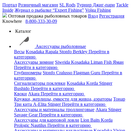
Портал
Розничный магазин
SL Rods
Турнир Джиг-пари
Tackle
Inside
Журнал о рыбалке “Expert Fishing”
Volga Fishing
Оптовая продажа рыболовных товаров
Вход
Регистрация
Knowhere
8-800-333-30-09
Каталог
Аксессуары рыболовные
Весы
Kosadaka
Rapala
Stonfo
Berkley
Перейти в
категорию
Аксессуары зимние
Siweida
Kosadaka
Liman Fish
Яман
Перейти в категорию
Глубиномеры
Stonfo
Cralusso
Flagman
Guru
Перейти в
категорию
Сигнализаторы поклевки
Kosadaka
Korda
Stinger
Bushido
Перейти в категорию
Квоки
Akara
Перейти в категорию
Кружки, жерлицы, емкости для живца, аэраторы
Тонар
Три кита
A-Elita
Stinger
Перейти в категорию
Аксессуары и материалы троллинговые
Akara
Stinger
Savage Gear
Перейти в категорию
Аксессуары для карповой ловли
Lion Baits
Korda
Prologic
Nautilus
Перейти в категорию
Аксессуары и материалы нахлыстовые
Kosadaka
Vision