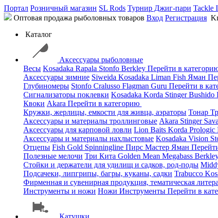
Портал
Розничный магазин
SL Rods
Турнир Джиг-пари
Tackle 
Оптовая продажа рыболовных товаров
Вход
Регистрация
Kn
Каталог
Аксессуары рыболовные
Весы
Kosadaka
Rapala
Stonfo
Berkley
Перейти в категори
Аксессуары зимние
Siweida
Kosadaka
Liman Fish
Яман
Пе
Глубиномеры
Stonfo
Cralusso
Flagman
Guru
Перейти в ка
Сигнализаторы поклевки
Kosadaka
Korda
Stinger
Bushido
Квоки
Akara
Перейти в категорию
Кружки, жерлицы, емкости для живца, аэраторы
Тонар
Т
Аксессуары и материалы троллинговые
Akara
Stinger
Sav
Аксессуары для карповой ловли
Lion Baits
Korda
Prologic
Аксессуары и материалы нахлыстовые
Kosadaka
Vision
St
Отцепы
Fish Gold
Spinningline
Пирс Мастер
Яман
Перейт
Полезные мелочи
Три Кита
Golden Mean
Megabass
Berkle
Стойки и держатели для удилищ и садков, род-поды
Mid
Подсачеки, липгрипы, багры, куканы, садки
Trabucco
Kos
Фирменная и сувенирная продукция, тематическая литера
Инструменты и ножи
Ножи
Инструменты
Перейти в кат
Катушки