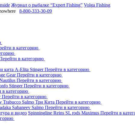
Inside
Журнал о рыбалке “Expert Fishing”
Volga Fishing
owhere
8-800-333-30-09
ю
рейти в категорию
тегорию
Перейти в категорию
ри кита
A-Elita
Stinger
Перейти в категорию
age Gear
Перейти в категорию
Nautilus
Перейти в категорию
onfo
Stinger
Перейти в категорию
и в категорию
y
Перейти в категорию
dy
Trabucco
Salmo
Три Кита
Перейти в категорию
adaka
Sabaneev
Salmo
Перейти в категорию
тура и видео
Spinningline
Reins
SL rods
Maximus
Перейти в кате
егорию