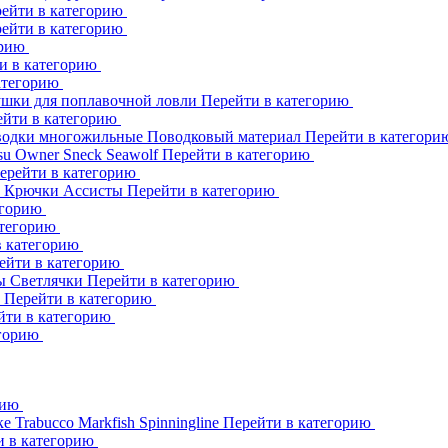
ейти в категорию
ейти в категорию
орию
и в категорию
атегорию
шки для поплавочной ловли
Перейти в категорию
ейти в категорию
одки многожильные
Поводковый материал
Перейти в категор
su
Owner
Sneck
Seawolf
Перейти в категорию
ерейти в категорию
к
Крючки Ассисты
Перейти в категорию
егорию
атегорию
в категорию
ейти в категорию
ны
Светлячки
Перейти в категорию
h
Перейти в категорию
йти в категорию
егорию
рию
ке
Trabucco
Markfish
Spinningline
Перейти в категорию
и в категорию