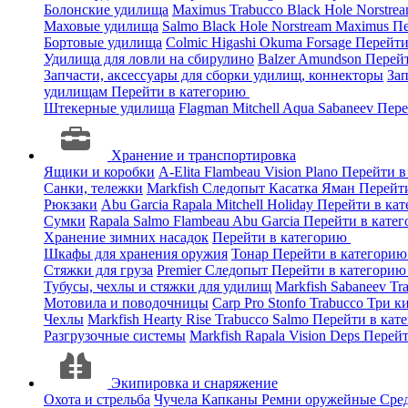
Болонские удилища
Maximus
Trabucco
Black Hole
Norstre
Маховые удилища
Salmo
Black Hole
Norstream
Maximus
Пе
Бортовые удилища
Colmic
Higashi
Okuma
Forsage
Перейти
Удилища для ловли на сбирулино
Balzer
Amundson
Перей
Запчасти, аксессуары для сборки удилищ, коннекторы
За
удилищам
Перейти в категорию
Штекерные удилища
Flagman
Mitchell
Aqua
Sabaneev
Пере
Хранение и транспортировка
Ящики и коробки
A-Elita
Flambeau
Vision
Plano
Перейти в
Санки, тележки
Markfish
Следопыт
Касатка
Яман
Перейт
Рюкзаки
Abu Garcia
Rapala
Mitchell
Holiday
Перейти в ка
Сумки
Rapala
Salmo
Flambeau
Abu Garcia
Перейти в кате
Хранение зимних насадок
Перейти в категорию
Шкафы для хранения оружия
Тонар
Перейти в категори
Стяжки для груза
Premier
Следопыт
Перейти в категори
Тубусы, чехлы и стяжки для удилищ
Markfish
Sabaneev
Tr
Мотовила и поводочницы
Carp Pro
Stonfo
Trabucco
Три к
Чехлы
Markfish
Hearty Rise
Trabucco
Salmo
Перейти в кат
Разгрузочные системы
Markfish
Rapala
Vision
Deps
Перейт
Экипировка и снаряжение
Охота и стрельба
Чучела
Капканы
Ремни оружейные
Сред