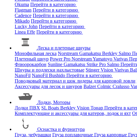
Okuma
Перейти в категорию
Flagman
Перейти в категорию
Cadence
Перейти в категорию
Mikado
Перейти в категорию
Lucky John
Перейти в категорию
Linea Effe
Перейти в категорию
Леска и плетеные шнуры
Монофильная леска
Norstream
Gamakatsu
Berkley
Salmo
Пе
Плетеный шнур
Power Pro
Norstream
Yamatoyo
Varivas
Пер
Флюорокарбон
Sunline
Gamakatsu
Strike Pro
Salmo
Перейт
Шнуры и подлески нахлыстовые
Stinger
Vision
Varivas
Bal
NanoFil
NanoFil
Bushido
Перейти в категорию
Поводковый материал и шок лидеры для карповой ловли
Аксессуары для лесок и шнуров
Balzer
Colmic
Cralusso
Va
Лодки, Моторы
Лодки ПВХ
SL Boats
Berkley
Vision
Тонар
Перейти в кат
Комплектующие и аксессуары для катеров, лодок и яхт
О
Оснастка и фурнитура
Груза, чебурашки
Груза поплавочные
Груза карповые
Гру