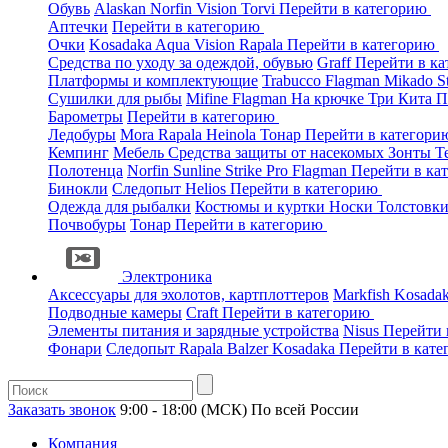
Обувь
Alaskan
Norfin
Vision
Torvi
Перейти в категорию
Аптечки
Перейти в категорию
Очки
Kosadaka
Aqua
Vision
Rapala
Перейти в категорию
Средства по уходу за одеждой, обувью
Graff
Перейти в к
Платформы и комплектующие
Trabucco
Flagman
Mikado
S
Сушилки для рыбы
Mifine
Flagman
На крючке
Три Кита
П
Барометры
Перейти в категорию
Ледобуры
Mora
Rapala
Heinola
Тонар
Перейти в категор
Кемпинг
Мебель
Средства защиты от насекомых
Зонты
Т
Полотенца
Norfin
Sunline
Strike Pro
Flagman
Перейти в ка
Бинокли
Следопыт
Helios
Перейти в категорию
Одежда для рыбалки
Костюмы и куртки
Носки
Толстовк
Почвобуры
Тонар
Перейти в категорию
Электроника
Аксессуары для эхолотов, картплоттеров
Markfish
Kosada
Подводные камеры
Craft
Перейти в категорию
Элементы питания и зарядные устройства
Nisus
Перейти 
Фонари
Следопыт
Rapala
Balzer
Kosadaka
Перейти в кат
Заказать звонок
9:00 - 18:00 (МСК)
По всей России
Компания