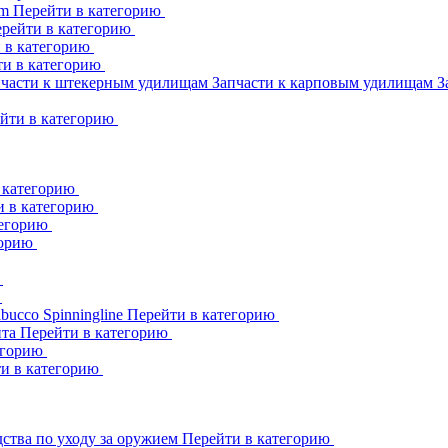
am
Перейти в категорию
рейти в категорию
 в категорию
ти в категорию
пчасти к штекерным удилищам
Запчасти к карповым удилищам
З
йти в категорию
 категорию
и в категорию
тегорию
горию
ю
ю
abucco
Spinningline
Перейти в категорию
ита
Перейти в категорию
егорию
и в категорию
ства по уходу за оружием
Перейти в категорию