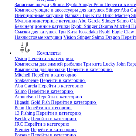
Запасные шпули
Okuma
Ryobi
Stinger
Penn
Перейти в кат
Комплектующие и аксессуары для катушек
Stinger
Abu Ga
Инерционные катушки
Namazu
Три Кита
Пирс Мастер
St
Мультипликаторные катушки
Abu Garcia
Stinger
Salmo
O
Безынерционные катушки
Ryobi
Stinger
Okuma
Mitchell
Пе
Смазки для катушек
Три Кита
Kosadaka
Ryobi
Eagle Claw
Нахлыстовые катушки
Vision
Stinger
Salmo
Dragon
Перейт
Комплекты
Vision
Перейти в категорию
Комплекты для зимней рыбалки
Три кита
Lucky John
Rap
Комплекты для рыбалки
Перейти в категорию
Mitchell
Перейти в категорию
Shakespeare
Перейти в категорию
Abu Garcia
Перейти в категорию
Salmo
Перейти в категорию
Amundson
Перейти в категорию
Higashi
Gold Fish
Перейти в категорию
Penn
Перейти в категорию
13 Fishing
Перейти в категорию
Berkley
Перейти в категорию
JRC
Перейти в категорию
Premier
Перейти в категорию
Forsage
Перейти в категорию