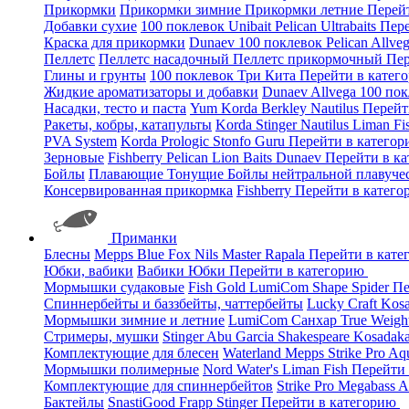
Прикормки
Прикормки зимние
Прикормки летние
Перей
Добавки сухие
100 поклевок
Unibait
Pelican
Ultrabaits
Пере
Краска для прикормки
Dunaev
100 поклевок
Pelican
Allve
Пеллетс
Пеллетс насадочный
Пеллетс прикормочный
Пер
Глины и грунты
100 поклевок
Три Кита
Перейти в катег
Жидкие ароматизаторы и добавки
Dunaev
Allvega
100 по
Насадки, тесто и паста
Yum
Korda
Berkley
Nautilus
Перейт
Ракеты, кобры, катапульты
Korda
Stinger
Nautilus
Liman Fi
PVA System
Korda
Prologic
Stonfo
Guru
Перейти в катего
Зерновые
Fishberry
Pelican
Lion Baits
Dunaev
Перейти в к
Бойлы
Плавающие
Тонущие
Бойлы нейтральной плавуче
Консервированная прикормка
Fishberry
Перейти в катег
Приманки
Блесны
Mepps
Blue Fox
Nils Master
Rapala
Перейти в кат
Юбки, вабики
Вабики
Юбки
Перейти в категорию
Мормышки судаковые
Fish Gold
LumiCom
Shape
Spider
Пе
Спиннербейты и баззбейты, чаттербейты
Lucky Craft
Kos
Мормышки зимние и летние
LumiCom
Санхар
True Weigh
Стримеры, мушки
Stinger
Abu Garcia
Shakespeare
Kosadak
Комплектующие для блесен
Waterland
Mepps
Strike Pro
Aq
Мормышки полимерные
Nord Water's
Liman Fish
Перейти
Комплектующие для спиннербейтов
Strike Pro
Megabass
A
Бактейлы
SnastiGood
Frapp
Stinger
Перейти в категорию