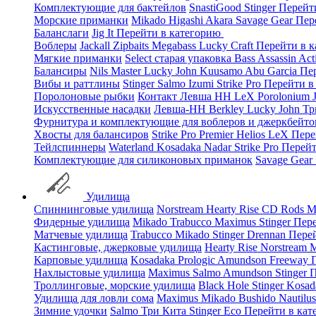
Комплектующие для бактейлов
SnastiGood
Stinger
Перейт
Морские приманки
Mikado
Higashi
Akara
Savage Gear
Пер
Баланслаги
Jig It
Перейти в категорию
Воблеры
Jackall
Zipbaits
Megabass
Lucky Craft
Перейти в 
Мягкие приманки
Select старая упаковка
Bass Assassin
Act
Балансиры
Nils Master
Lucky John
Kuusamo
Abu Garcia
Пе
Вибы и раттлины
Stinger
Salmo
Izumi
Strike Pro
Перейти в
Поролоновые рыбки
Контакт
Левша НН
LeX Porolonium
Искусственные насадки
Левша-НН
Berkley
Lucky John
Тр
Фурнитура и комплектующие для воблеров и джеркбейто
Хвосты для балансиров
Strike Pro
Premier
Helios
LeX
Пере
Тейлспиннеры
Waterland
Kosadaka
Nadar
Strike Pro
Перейт
Комплектующие для силиконовых приманок
Savage Gear
Удилища
Спиннинговые удилища
Norstream
Hearty Rise
CD Rods
M
Фидерные удилища
Mikado
Trabucco
Maximus
Stinger
Пере
Матчевые удилища
Trabucco
Mikado
Stinger
Drennan
Пере
Кастинговые, джерковые удилища
Hearty Rise
Norstream
M
Карповые удилища
Kosadaka
Prologic
Amundson
Freeway
Нахлыстовые удилища
Maximus
Salmo
Amundson
Stinger
П
Троллинговые, морские удилища
Black Hole
Stinger
Kosad
Удилища для ловли сома
Maximus
Mikado
Bushido
Nautilu
Зимние удочки
Salmo
Три Кита
Stinger
Eco
Перейти в ка