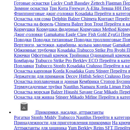
Готовые оснастки
Lucky Craft
Bassday
Zettech
Flagman
Пер
Зимние оснастки
Три Кита
Freeway
A-Elita
Левша НН
Пер
Флиппинговые джиг-головки
Kosadaka
Перейти в катег
Оснастка для сома
Delphin
Balzer
Chimera
Контакт
Перейт
Оснастка на форель
Chimera
Balzer
Iron Trout
Перейти в к
Кормушки
Кормушки фидерные
Кормушки Method
Корму
Джиг-головки
Gamakatsu
Eagle Claw
Fish Gold
ZyuGi
Пер
Поводки
Поводки титановые
Поводки троллинговые
Пов
Вертлюги, застежки, карабины, кольца заводные
Gamakat
Обжимные трубочки
Kosadaka
Trabucco
Strike Pro
Ryobi
П
Крючки
Офсетный крючок
Тройники
Одинарный крючо
Бомбарды
Trabucco
Strike Pro
Berkley
ECO
Перейти в кат
Поплавки
Trabucco
Stonfo
Kosadaka
Cralusso
Перейти в к
Оснастка карповая
Korda
Kosadaka
Guru
Stinger
Перейти 
Держатели для приманок
Decoy
Hitfish
Select
Cralusso
Пер
Оснастка поплавочная и донная
Кембрики
Стопор
Буси
Термоусадочные трубки
Nautilus
Namazu
Korda
Liman Fis
Оснастка морская
Balzer
Higashi
Savage Gear
Mikado
Пере
Оснастка для живца
Stinger
Mikado
Mifine
Перейти в кат
Прикормки, насадки, аттрактанты
Рогатки
Stonfo
Middy
Trabucco
Nautilus
Перейти в катего
Принадлежности для приготовления прикормки
На крюч
Аттрактанты для хищника
Yum
Berkley
Reins
SFT
Перейт