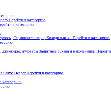
атегорию
tonfo
Перейти в категорию
ерейти в категорию
ию
ермосы, Термоконтейнеры, Холодильники
Перейти в категорию
тегорию
и, джемперы, пуловеры
Защитные рукава и наколенники
Перейти
ka
Salmo
Deeper
Перейти в категорию
в категорию
егорию