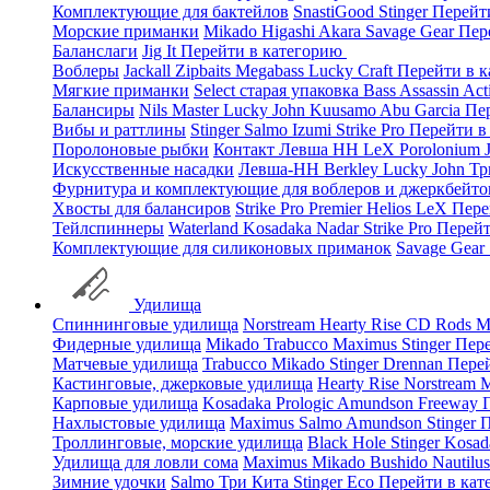
Комплектующие для бактейлов
SnastiGood
Stinger
Перейт
Морские приманки
Mikado
Higashi
Akara
Savage Gear
Пер
Баланслаги
Jig It
Перейти в категорию
Воблеры
Jackall
Zipbaits
Megabass
Lucky Craft
Перейти в 
Мягкие приманки
Select старая упаковка
Bass Assassin
Act
Балансиры
Nils Master
Lucky John
Kuusamo
Abu Garcia
Пе
Вибы и раттлины
Stinger
Salmo
Izumi
Strike Pro
Перейти в
Поролоновые рыбки
Контакт
Левша НН
LeX Porolonium
Искусственные насадки
Левша-НН
Berkley
Lucky John
Тр
Фурнитура и комплектующие для воблеров и джеркбейто
Хвосты для балансиров
Strike Pro
Premier
Helios
LeX
Пере
Тейлспиннеры
Waterland
Kosadaka
Nadar
Strike Pro
Перейт
Комплектующие для силиконовых приманок
Savage Gear
Удилища
Спиннинговые удилища
Norstream
Hearty Rise
CD Rods
M
Фидерные удилища
Mikado
Trabucco
Maximus
Stinger
Пере
Матчевые удилища
Trabucco
Mikado
Stinger
Drennan
Пере
Кастинговые, джерковые удилища
Hearty Rise
Norstream
M
Карповые удилища
Kosadaka
Prologic
Amundson
Freeway
Нахлыстовые удилища
Maximus
Salmo
Amundson
Stinger
П
Троллинговые, морские удилища
Black Hole
Stinger
Kosad
Удилища для ловли сома
Maximus
Mikado
Bushido
Nautilu
Зимние удочки
Salmo
Три Кита
Stinger
Eco
Перейти в ка