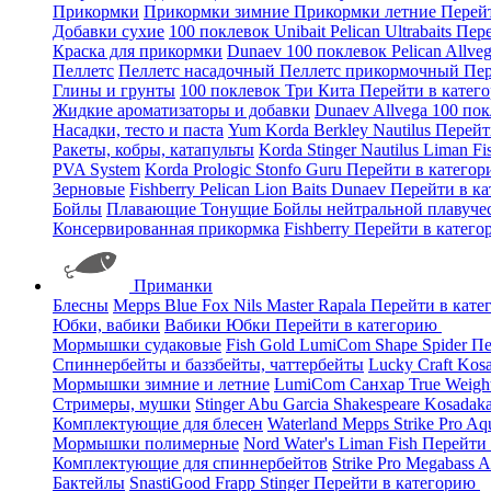
Прикормки
Прикормки зимние
Прикормки летние
Перей
Добавки сухие
100 поклевок
Unibait
Pelican
Ultrabaits
Пере
Краска для прикормки
Dunaev
100 поклевок
Pelican
Allve
Пеллетс
Пеллетс насадочный
Пеллетс прикормочный
Пер
Глины и грунты
100 поклевок
Три Кита
Перейти в катег
Жидкие ароматизаторы и добавки
Dunaev
Allvega
100 по
Насадки, тесто и паста
Yum
Korda
Berkley
Nautilus
Перейт
Ракеты, кобры, катапульты
Korda
Stinger
Nautilus
Liman Fi
PVA System
Korda
Prologic
Stonfo
Guru
Перейти в катего
Зерновые
Fishberry
Pelican
Lion Baits
Dunaev
Перейти в к
Бойлы
Плавающие
Тонущие
Бойлы нейтральной плавуче
Консервированная прикормка
Fishberry
Перейти в катег
Приманки
Блесны
Mepps
Blue Fox
Nils Master
Rapala
Перейти в кат
Юбки, вабики
Вабики
Юбки
Перейти в категорию
Мормышки судаковые
Fish Gold
LumiCom
Shape
Spider
Пе
Спиннербейты и баззбейты, чаттербейты
Lucky Craft
Kos
Мормышки зимние и летние
LumiCom
Санхар
True Weigh
Стримеры, мушки
Stinger
Abu Garcia
Shakespeare
Kosadak
Комплектующие для блесен
Waterland
Mepps
Strike Pro
Aq
Мормышки полимерные
Nord Water's
Liman Fish
Перейти
Комплектующие для спиннербейтов
Strike Pro
Megabass
A
Бактейлы
SnastiGood
Frapp
Stinger
Перейти в категорию