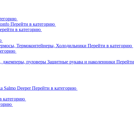
атегорию
tonfo
Перейти в категорию
ерейти в категорию
ию
ермосы, Термоконтейнеры, Холодильники
Перейти в категорию
тегорию
и, джемперы, пуловеры
Защитные рукава и наколенники
Перейти
ka
Salmo
Deeper
Перейти в категорию
в категорию
егорию