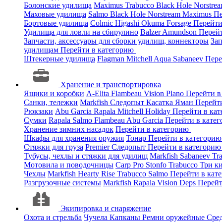
Болонские удилища
Maximus
Trabucco
Black Hole
Norstre
Маховые удилища
Salmo
Black Hole
Norstream
Maximus
Пе
Бортовые удилища
Colmic
Higashi
Okuma
Forsage
Перейти
Удилища для ловли на сбирулино
Balzer
Amundson
Перей
Запчасти, аксессуары для сборки удилищ, коннекторы
За
удилищам
Перейти в категорию
Штекерные удилища
Flagman
Mitchell
Aqua
Sabaneev
Пере
Хранение и транспортировка
Ящики и коробки
A-Elita
Flambeau
Vision
Plano
Перейти в
Санки, тележки
Markfish
Следопыт
Касатка
Яман
Перейт
Рюкзаки
Abu Garcia
Rapala
Mitchell
Holiday
Перейти в ка
Сумки
Rapala
Salmo
Flambeau
Abu Garcia
Перейти в кате
Хранение зимних насадок
Перейти в категорию
Шкафы для хранения оружия
Тонар
Перейти в категори
Стяжки для груза
Premier
Следопыт
Перейти в категори
Тубусы, чехлы и стяжки для удилищ
Markfish
Sabaneev
Tr
Мотовила и поводочницы
Carp Pro
Stonfo
Trabucco
Три к
Чехлы
Markfish
Hearty Rise
Trabucco
Salmo
Перейти в кат
Разгрузочные системы
Markfish
Rapala
Vision
Deps
Перейт
Экипировка и снаряжение
Охота и стрельба
Чучела
Капканы
Ремни оружейные
Сред