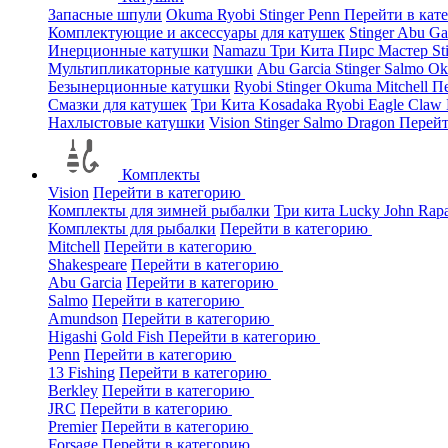
Запасные шпули
Okuma
Ryobi
Stinger
Penn
Перейти в кат
Комплектующие и аксессуары для катушек
Stinger
Abu Ga
Инерционные катушки
Namazu
Три Кита
Пирс Мастер
St
Мультипликаторные катушки
Abu Garcia
Stinger
Salmo
O
Безынерционные катушки
Ryobi
Stinger
Okuma
Mitchell
Пе
Смазки для катушек
Три Кита
Kosadaka
Ryobi
Eagle Claw
Нахлыстовые катушки
Vision
Stinger
Salmo
Dragon
Перейт
Комплекты
Vision
Перейти в категорию
Комплекты для зимней рыбалки
Три кита
Lucky John
Rap
Комплекты для рыбалки
Перейти в категорию
Mitchell
Перейти в категорию
Shakespeare
Перейти в категорию
Abu Garcia
Перейти в категорию
Salmo
Перейти в категорию
Amundson
Перейти в категорию
Higashi
Gold Fish
Перейти в категорию
Penn
Перейти в категорию
13 Fishing
Перейти в категорию
Berkley
Перейти в категорию
JRC
Перейти в категорию
Premier
Перейти в категорию
Forsage
Перейти в категорию