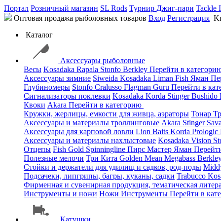
Портал
Розничный магазин
SL Rods
Турнир Джиг-пари
Tackle 
Оптовая продажа рыболовных товаров
Вход
Регистрация
Kn
Каталог
Аксессуары рыболовные
Весы
Kosadaka
Rapala
Stonfo
Berkley
Перейти в категори
Аксессуары зимние
Siweida
Kosadaka
Liman Fish
Яман
Пе
Глубиномеры
Stonfo
Cralusso
Flagman
Guru
Перейти в ка
Сигнализаторы поклевки
Kosadaka
Korda
Stinger
Bushido
Квоки
Akara
Перейти в категорию
Кружки, жерлицы, емкости для живца, аэраторы
Тонар
Т
Аксессуары и материалы троллинговые
Akara
Stinger
Sav
Аксессуары для карповой ловли
Lion Baits
Korda
Prologic
Аксессуары и материалы нахлыстовые
Kosadaka
Vision
St
Отцепы
Fish Gold
Spinningline
Пирс Мастер
Яман
Перейт
Полезные мелочи
Три Кита
Golden Mean
Megabass
Berkle
Стойки и держатели для удилищ и садков, род-поды
Mid
Подсачеки, липгрипы, багры, куканы, садки
Trabucco
Kos
Фирменная и сувенирная продукция, тематическая литера
Инструменты и ножи
Ножи
Инструменты
Перейти в кат
Катушки