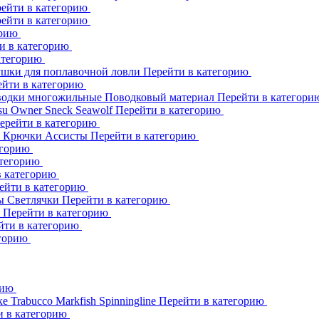
ейти в категорию
ейти в категорию
орию
и в категорию
атегорию
шки для поплавочной ловли
Перейти в категорию
ейти в категорию
одки многожильные
Поводковый материал
Перейти в категор
su
Owner
Sneck
Seawolf
Перейти в категорию
ерейти в категорию
к
Крючки Ассисты
Перейти в категорию
егорию
атегорию
в категорию
ейти в категорию
ны
Светлячки
Перейти в категорию
h
Перейти в категорию
йти в категорию
егорию
рию
ке
Trabucco
Markfish
Spinningline
Перейти в категорию
и в категорию