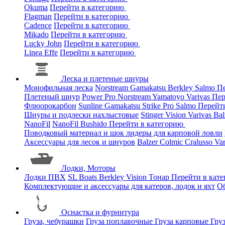
Okuma
Перейти в категорию
Flagman
Перейти в категорию
Cadence
Перейти в категорию
Mikado
Перейти в категорию
Lucky John
Перейти в категорию
Linea Effe
Перейти в категорию
Леска и плетеные шнуры
Монофильная леска
Norstream
Gamakatsu
Berkley
Salmo
Пе
Плетеный шнур
Power Pro
Norstream
Yamatoyo
Varivas
Пер
Флюорокарбон
Sunline
Gamakatsu
Strike Pro
Salmo
Перейт
Шнуры и подлески нахлыстовые
Stinger
Vision
Varivas
Bal
NanoFil
NanoFil
Bushido
Перейти в категорию
Поводковый материал и шок лидеры для карповой ловли
Аксессуары для лесок и шнуров
Balzer
Colmic
Cralusso
Va
Лодки, Моторы
Лодки ПВХ
SL Boats
Berkley
Vision
Тонар
Перейти в кат
Комплектующие и аксессуары для катеров, лодок и яхт
О
Оснастка и фурнитура
Груза, чебурашки
Груза поплавочные
Груза карповые
Гру