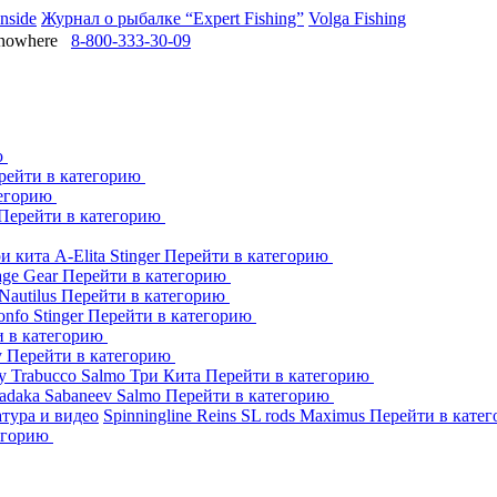
Inside
Журнал о рыбалке “Expert Fishing”
Volga Fishing
owhere
8-800-333-30-09
ю
рейти в категорию
тегорию
Перейти в категорию
ри кита
A-Elita
Stinger
Перейти в категорию
age Gear
Перейти в категорию
Nautilus
Перейти в категорию
onfo
Stinger
Перейти в категорию
и в категорию
y
Перейти в категорию
dy
Trabucco
Salmo
Три Кита
Перейти в категорию
adaka
Sabaneev
Salmo
Перейти в категорию
тура и видео
Spinningline
Reins
SL rods
Maximus
Перейти в кате
егорию