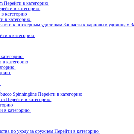
am
Перейти в категорию
рейти в категорию
 в категорию
ти в категорию
пчасти к штекерным удилищам
Запчасти к карповым удилищам
З
йти в категорию
 категорию
и в категорию
тегорию
горию
ю
ю
abucco
Spinningline
Перейти в категорию
ита
Перейти в категорию
егорию
и в категорию
ства по уходу за оружием
Перейти в категорию