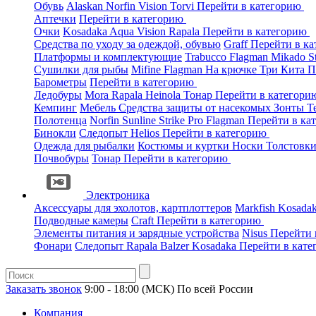
Обувь
Alaskan
Norfin
Vision
Torvi
Перейти в категорию
Аптечки
Перейти в категорию
Очки
Kosadaka
Aqua
Vision
Rapala
Перейти в категорию
Средства по уходу за одеждой, обувью
Graff
Перейти в к
Платформы и комплектующие
Trabucco
Flagman
Mikado
S
Сушилки для рыбы
Mifine
Flagman
На крючке
Три Кита
П
Барометры
Перейти в категорию
Ледобуры
Mora
Rapala
Heinola
Тонар
Перейти в категор
Кемпинг
Мебель
Средства защиты от насекомых
Зонты
Т
Полотенца
Norfin
Sunline
Strike Pro
Flagman
Перейти в ка
Бинокли
Следопыт
Helios
Перейти в категорию
Одежда для рыбалки
Костюмы и куртки
Носки
Толстовк
Почвобуры
Тонар
Перейти в категорию
Электроника
Аксессуары для эхолотов, картплоттеров
Markfish
Kosada
Подводные камеры
Craft
Перейти в категорию
Элементы питания и зарядные устройства
Nisus
Перейти 
Фонари
Следопыт
Rapala
Balzer
Kosadaka
Перейти в кат
Заказать звонок
9:00 - 18:00 (МСК)
По всей России
Компания