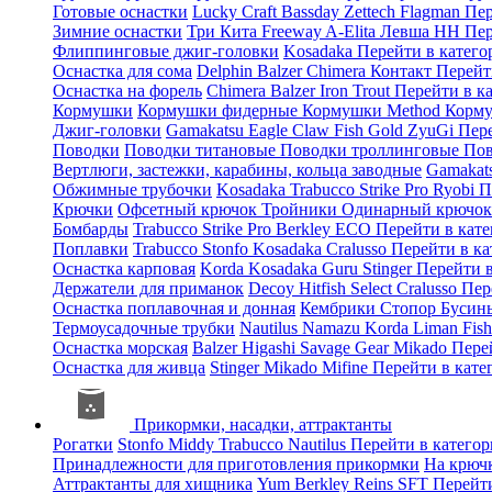
Готовые оснастки
Lucky Craft
Bassday
Zettech
Flagman
Пер
Зимние оснастки
Три Кита
Freeway
A-Elita
Левша НН
Пер
Флиппинговые джиг-головки
Kosadaka
Перейти в катег
Оснастка для сома
Delphin
Balzer
Chimera
Контакт
Перейт
Оснастка на форель
Chimera
Balzer
Iron Trout
Перейти в к
Кормушки
Кормушки фидерные
Кормушки Method
Корму
Джиг-головки
Gamakatsu
Eagle Claw
Fish Gold
ZyuGi
Пер
Поводки
Поводки титановые
Поводки троллинговые
Пов
Вертлюги, застежки, карабины, кольца заводные
Gamakat
Обжимные трубочки
Kosadaka
Trabucco
Strike Pro
Ryobi
П
Крючки
Офсетный крючок
Тройники
Одинарный крючо
Бомбарды
Trabucco
Strike Pro
Berkley
ECO
Перейти в кат
Поплавки
Trabucco
Stonfo
Kosadaka
Cralusso
Перейти в к
Оснастка карповая
Korda
Kosadaka
Guru
Stinger
Перейти 
Держатели для приманок
Decoy
Hitfish
Select
Cralusso
Пер
Оснастка поплавочная и донная
Кембрики
Стопор
Буси
Термоусадочные трубки
Nautilus
Namazu
Korda
Liman Fis
Оснастка морская
Balzer
Higashi
Savage Gear
Mikado
Пере
Оснастка для живца
Stinger
Mikado
Mifine
Перейти в кат
Прикормки, насадки, аттрактанты
Рогатки
Stonfo
Middy
Trabucco
Nautilus
Перейти в катего
Принадлежности для приготовления прикормки
На крюч
Аттрактанты для хищника
Yum
Berkley
Reins
SFT
Перейт