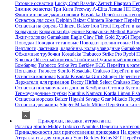
Готовые оснастки
Lucky Craft
Bassday
Zettech
Flagman
Пер
Зимние оснастки
Три Кита
Freeway
A-Elita
Левша НН
Пер
Флиппинговые джиг-головки
Kosadaka
Перейти в катег
Оснастка для сома
Delphin
Balzer
Chimera
Контакт
Перейт
Оснастка на форель
Chimera
Balzer
Iron Trout
Перейти в к
Кормушки
Кормушки фидерные
Кормушки Method
Корму
Джиг-головки
Gamakatsu
Eagle Claw
Fish Gold
ZyuGi
Пер
Поводки
Поводки титановые
Поводки троллинговые
Пов
Вертлюги, застежки, карабины, кольца заводные
Gamakat
Обжимные трубочки
Kosadaka
Trabucco
Strike Pro
Ryobi
П
Крючки
Офсетный крючок
Тройники
Одинарный крючо
Бомбарды
Trabucco
Strike Pro
Berkley
ECO
Перейти в кат
Поплавки
Trabucco
Stonfo
Kosadaka
Cralusso
Перейти в к
Оснастка карповая
Korda
Kosadaka
Guru
Stinger
Перейти 
Держатели для приманок
Decoy
Hitfish
Select
Cralusso
Пер
Оснастка поплавочная и донная
Кембрики
Стопор
Буси
Термоусадочные трубки
Nautilus
Namazu
Korda
Liman Fis
Оснастка морская
Balzer
Higashi
Savage Gear
Mikado
Пере
Оснастка для живца
Stinger
Mikado
Mifine
Перейти в кат
Прикормки, насадки, аттрактанты
Рогатки
Stonfo
Middy
Trabucco
Nautilus
Перейти в катего
Принадлежности для приготовления прикормки
На крюч
Аттрактанты для хищника
Yum
Berkley
Reins
SFT
Перейт