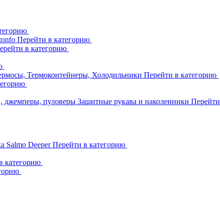
атегорию
tonfo
Перейти в категорию
ерейти в категорию
ию
ермосы, Термоконтейнеры, Холодильники
Перейти в категорию
тегорию
и, джемперы, пуловеры
Защитные рукава и наколенники
Перейти
ka
Salmo
Deeper
Перейти в категорию
в категорию
егорию