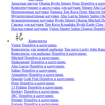
Запасные шпули
Okuma
Ryobi
Stinger
Penn
Перейти в кат
Комплектующие и аксессуары для катушек
Stinger
Abu Ga
Инерционные катушки
Namazu
Три Кита
Пирс Мастер
St
Мультипликаторные катушки
Abu Garcia
Stinger
Salmo
O
Безынерционные катушки
Ryobi
Stinger
Okuma
Mitchell
Пе
Смазки для катушек
Три Кита
Kosadaka
Ryobi
Eagle Claw
Нахлыстовые катушки
Vision
Stinger
Salmo
Dragon
Перейт
Комплекты
Vision
Перейти в категорию
Комплекты для зимней рыбалки
Три кита
Lucky John
Rap
Комплекты для рыбалки
Перейти в категорию
Mitchell
Перейти в категорию
Shakespeare
Перейти в категорию
Abu Garcia
Перейти в категорию
Salmo
Перейти в категорию
Amundson
Перейти в категорию
Higashi
Gold Fish
Перейти в категорию
Penn
Перейти в категорию
13 Fishing
Перейти в категорию
Berkley
Перейти в категорию
JRC
Перейти в категорию
Premier
Перейти в категорию
Forsage
Перейти в категорию