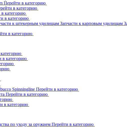
am
Перейти в категорию
рейти в категорию
 в категорию
ти в категорию
пчасти к штекерным удилищам
Запчасти к карповым удилищам
З
йти в категорию
 категорию
и в категорию
тегорию
горию
ю
ю
abucco
Spinningline
Перейти в категорию
ита
Перейти в категорию
егорию
и в категорию
ства по уходу за оружием
Перейти в категорию