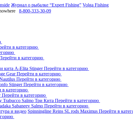
Inside
Журнал о рыбалке “Expert Fishing”
Volga Fishing
owhere
8-800-333-30-09
ю
рейти в категорию
тегорию
Перейти в категорию
ри кита
A-Elita
Stinger
Перейти в категорию
age Gear
Перейти в категорию
Nautilus
Перейти в категорию
onfo
Stinger
Перейти в категорию
и в категорию
y
Перейти в категорию
dy
Trabucco
Salmo
Три Кита
Перейти в категорию
adaka
Sabaneev
Salmo
Перейти в категорию
тура и видео
Spinningline
Reins
SL rods
Maximus
Перейти в кате
егорию