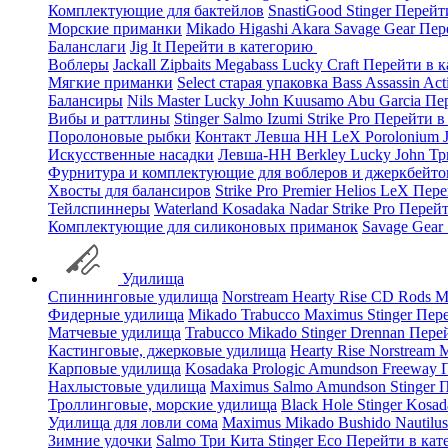
Комплектующие для бактейлов
SnastiGood
Stinger
Перейт
Морские приманки
Mikado
Higashi
Akara
Savage Gear
Пер
Баланслаги
Jig It
Перейти в категорию
Воблеры
Jackall
Zipbaits
Megabass
Lucky Craft
Перейти в 
Мягкие приманки
Select старая упаковка
Bass Assassin
Act
Балансиры
Nils Master
Lucky John
Kuusamo
Abu Garcia
Пе
Вибы и раттлины
Stinger
Salmo
Izumi
Strike Pro
Перейти в
Поролоновые рыбки
Контакт
Левша НН
LeX Porolonium
Искусственные насадки
Левша-НН
Berkley
Lucky John
Тр
Фурнитура и комплектующие для воблеров и джеркбейто
Хвосты для балансиров
Strike Pro
Premier
Helios
LeX
Пере
Тейлспиннеры
Waterland
Kosadaka
Nadar
Strike Pro
Перейт
Комплектующие для силиконовых приманок
Savage Gear
Удилища
Спиннинговые удилища
Norstream
Hearty Rise
CD Rods
M
Фидерные удилища
Mikado
Trabucco
Maximus
Stinger
Пере
Матчевые удилища
Trabucco
Mikado
Stinger
Drennan
Пере
Кастинговые, джерковые удилища
Hearty Rise
Norstream
M
Карповые удилища
Kosadaka
Prologic
Amundson
Freeway
Нахлыстовые удилища
Maximus
Salmo
Amundson
Stinger
П
Троллинговые, морские удилища
Black Hole
Stinger
Kosad
Удилища для ловли сома
Maximus
Mikado
Bushido
Nautilu
Зимние удочки
Salmo
Три Кита
Stinger
Eco
Перейти в ка