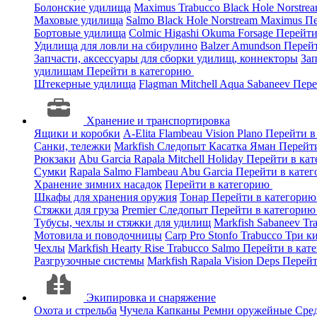
Болонские удилища
Maximus
Trabucco
Black Hole
Norstre
Маховые удилища
Salmo
Black Hole
Norstream
Maximus
Пе
Бортовые удилища
Colmic
Higashi
Okuma
Forsage
Перейти
Удилища для ловли на сбирулино
Balzer
Amundson
Перей
Запчасти, аксессуары для сборки удилищ, коннекторы
За
удилищам
Перейти в категорию
Штекерные удилища
Flagman
Mitchell
Aqua
Sabaneev
Пере
Хранение и транспортировка
Ящики и коробки
A-Elita
Flambeau
Vision
Plano
Перейти в
Санки, тележки
Markfish
Следопыт
Касатка
Яман
Перейт
Рюкзаки
Abu Garcia
Rapala
Mitchell
Holiday
Перейти в ка
Сумки
Rapala
Salmo
Flambeau
Abu Garcia
Перейти в кате
Хранение зимних насадок
Перейти в категорию
Шкафы для хранения оружия
Тонар
Перейти в категори
Стяжки для груза
Premier
Следопыт
Перейти в категори
Тубусы, чехлы и стяжки для удилищ
Markfish
Sabaneev
Tr
Мотовила и поводочницы
Carp Pro
Stonfo
Trabucco
Три к
Чехлы
Markfish
Hearty Rise
Trabucco
Salmo
Перейти в кат
Разгрузочные системы
Markfish
Rapala
Vision
Deps
Перейт
Экипировка и снаряжение
Охота и стрельба
Чучела
Капканы
Ремни оружейные
Сред