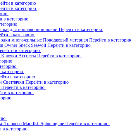
ейти в категорию
ейти в категорию
орию
и в категорию
атегорию
шки для поплавочной ловли
Перейти в категорию
ейти в категорию
одки многожильные
Поводковый материал
Перейти в категор
su
Owner
Sneck
Seawolf
Перейти в категорию
ерейти в категорию
к
Крючки Ассисты
Перейти в категорию
егорию
атегорию
в категорию
ейти в категорию
ны
Светлячки
Перейти в категорию
h
Перейти в категорию
йти в категорию
егорию
рию
ке
Trabucco
Markfish
Spinningline
Перейти в категорию
и в категорию