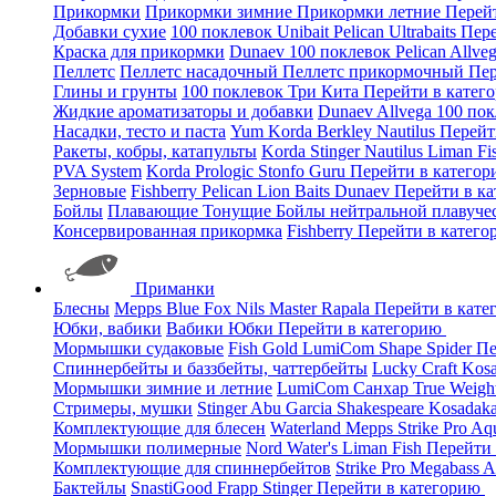
Прикормки
Прикормки зимние
Прикормки летние
Перей
Добавки сухие
100 поклевок
Unibait
Pelican
Ultrabaits
Пере
Краска для прикормки
Dunaev
100 поклевок
Pelican
Allve
Пеллетс
Пеллетс насадочный
Пеллетс прикормочный
Пер
Глины и грунты
100 поклевок
Три Кита
Перейти в катег
Жидкие ароматизаторы и добавки
Dunaev
Allvega
100 по
Насадки, тесто и паста
Yum
Korda
Berkley
Nautilus
Перейт
Ракеты, кобры, катапульты
Korda
Stinger
Nautilus
Liman Fi
PVA System
Korda
Prologic
Stonfo
Guru
Перейти в катего
Зерновые
Fishberry
Pelican
Lion Baits
Dunaev
Перейти в к
Бойлы
Плавающие
Тонущие
Бойлы нейтральной плавуче
Консервированная прикормка
Fishberry
Перейти в катег
Приманки
Блесны
Mepps
Blue Fox
Nils Master
Rapala
Перейти в кат
Юбки, вабики
Вабики
Юбки
Перейти в категорию
Мормышки судаковые
Fish Gold
LumiCom
Shape
Spider
Пе
Спиннербейты и баззбейты, чаттербейты
Lucky Craft
Kos
Мормышки зимние и летние
LumiCom
Санхар
True Weigh
Стримеры, мушки
Stinger
Abu Garcia
Shakespeare
Kosadak
Комплектующие для блесен
Waterland
Mepps
Strike Pro
Aq
Мормышки полимерные
Nord Water's
Liman Fish
Перейти
Комплектующие для спиннербейтов
Strike Pro
Megabass
A
Бактейлы
SnastiGood
Frapp
Stinger
Перейти в категорию