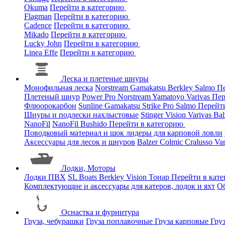
Okuma
Перейти в категорию
Flagman
Перейти в категорию
Cadence
Перейти в категорию
Mikado
Перейти в категорию
Lucky John
Перейти в категорию
Linea Effe
Перейти в категорию
Леска и плетеные шнуры
Монофильная леска
Norstream
Gamakatsu
Berkley
Salmo
Пе
Плетеный шнур
Power Pro
Norstream
Yamatoyo
Varivas
Пер
Флюорокарбон
Sunline
Gamakatsu
Strike Pro
Salmo
Перейт
Шнуры и подлески нахлыстовые
Stinger
Vision
Varivas
Bal
NanoFil
NanoFil
Bushido
Перейти в категорию
Поводковый материал и шок лидеры для карповой ловли
Аксессуары для лесок и шнуров
Balzer
Colmic
Cralusso
Va
Лодки, Моторы
Лодки ПВХ
SL Boats
Berkley
Vision
Тонар
Перейти в кат
Комплектующие и аксессуары для катеров, лодок и яхт
О
Оснастка и фурнитура
Груза, чебурашки
Груза поплавочные
Груза карповые
Гру