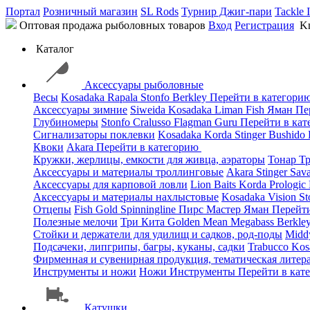
Портал
Розничный магазин
SL Rods
Турнир Джиг-пари
Tackle 
Оптовая продажа рыболовных товаров
Вход
Регистрация
Kn
Каталог
Аксессуары рыболовные
Весы
Kosadaka
Rapala
Stonfo
Berkley
Перейти в категори
Аксессуары зимние
Siweida
Kosadaka
Liman Fish
Яман
Пе
Глубиномеры
Stonfo
Cralusso
Flagman
Guru
Перейти в ка
Сигнализаторы поклевки
Kosadaka
Korda
Stinger
Bushido
Квоки
Akara
Перейти в категорию
Кружки, жерлицы, емкости для живца, аэраторы
Тонар
Т
Аксессуары и материалы троллинговые
Akara
Stinger
Sav
Аксессуары для карповой ловли
Lion Baits
Korda
Prologic
Аксессуары и материалы нахлыстовые
Kosadaka
Vision
St
Отцепы
Fish Gold
Spinningline
Пирс Мастер
Яман
Перейт
Полезные мелочи
Три Кита
Golden Mean
Megabass
Berkle
Стойки и держатели для удилищ и садков, род-поды
Mid
Подсачеки, липгрипы, багры, куканы, садки
Trabucco
Kos
Фирменная и сувенирная продукция, тематическая литера
Инструменты и ножи
Ножи
Инструменты
Перейти в кат
Катушки