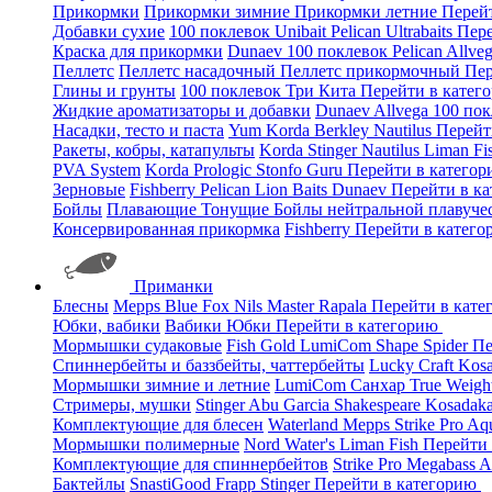
Прикормки
Прикормки зимние
Прикормки летние
Перей
Добавки сухие
100 поклевок
Unibait
Pelican
Ultrabaits
Пере
Краска для прикормки
Dunaev
100 поклевок
Pelican
Allve
Пеллетс
Пеллетс насадочный
Пеллетс прикормочный
Пер
Глины и грунты
100 поклевок
Три Кита
Перейти в катег
Жидкие ароматизаторы и добавки
Dunaev
Allvega
100 по
Насадки, тесто и паста
Yum
Korda
Berkley
Nautilus
Перейт
Ракеты, кобры, катапульты
Korda
Stinger
Nautilus
Liman Fi
PVA System
Korda
Prologic
Stonfo
Guru
Перейти в катего
Зерновые
Fishberry
Pelican
Lion Baits
Dunaev
Перейти в к
Бойлы
Плавающие
Тонущие
Бойлы нейтральной плавуче
Консервированная прикормка
Fishberry
Перейти в катег
Приманки
Блесны
Mepps
Blue Fox
Nils Master
Rapala
Перейти в кат
Юбки, вабики
Вабики
Юбки
Перейти в категорию
Мормышки судаковые
Fish Gold
LumiCom
Shape
Spider
Пе
Спиннербейты и баззбейты, чаттербейты
Lucky Craft
Kos
Мормышки зимние и летние
LumiCom
Санхар
True Weigh
Стримеры, мушки
Stinger
Abu Garcia
Shakespeare
Kosadak
Комплектующие для блесен
Waterland
Mepps
Strike Pro
Aq
Мормышки полимерные
Nord Water's
Liman Fish
Перейти
Комплектующие для спиннербейтов
Strike Pro
Megabass
A
Бактейлы
SnastiGood
Frapp
Stinger
Перейти в категорию