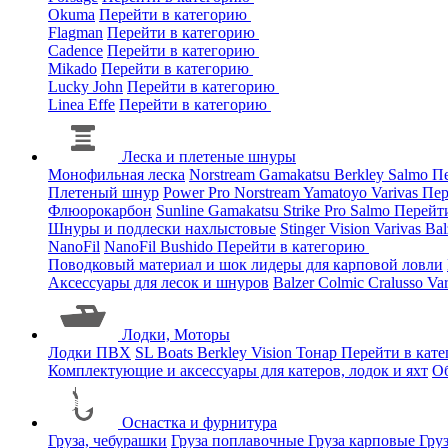
Okuma
Перейти в категорию
Flagman
Перейти в категорию
Cadence
Перейти в категорию
Mikado
Перейти в категорию
Lucky John
Перейти в категорию
Linea Effe
Перейти в категорию
Леска и плетеные шнуры
Монофильная леска
Norstream
Gamakatsu
Berkley
Salmo
Пе
Плетеный шнур
Power Pro
Norstream
Yamatoyo
Varivas
Пер
Флюорокарбон
Sunline
Gamakatsu
Strike Pro
Salmo
Перейт
Шнуры и подлески нахлыстовые
Stinger
Vision
Varivas
Bal
NanoFil
NanoFil
Bushido
Перейти в категорию
Поводковый материал и шок лидеры для карповой ловли
Аксессуары для лесок и шнуров
Balzer
Colmic
Cralusso
Va
Лодки, Моторы
Лодки ПВХ
SL Boats
Berkley
Vision
Тонар
Перейти в кат
Комплектующие и аксессуары для катеров, лодок и яхт
О
Оснастка и фурнитура
Груза, чебурашки
Груза поплавочные
Груза карповые
Гру