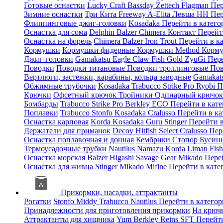
Готовые оснастки
Lucky Craft
Bassday
Zettech
Flagman
Пер
Зимние оснастки
Три Кита
Freeway
A-Elita
Левша НН
Пер
Флиппинговые джиг-головки
Kosadaka
Перейти в катег
Оснастка для сома
Delphin
Balzer
Chimera
Контакт
Перейт
Оснастка на форель
Chimera
Balzer
Iron Trout
Перейти в к
Кормушки
Кормушки фидерные
Кормушки Method
Корму
Джиг-головки
Gamakatsu
Eagle Claw
Fish Gold
ZyuGi
Пер
Поводки
Поводки титановые
Поводки троллинговые
Пов
Вертлюги, застежки, карабины, кольца заводные
Gamakat
Обжимные трубочки
Kosadaka
Trabucco
Strike Pro
Ryobi
П
Крючки
Офсетный крючок
Тройники
Одинарный крючо
Бомбарды
Trabucco
Strike Pro
Berkley
ECO
Перейти в кат
Поплавки
Trabucco
Stonfo
Kosadaka
Cralusso
Перейти в к
Оснастка карповая
Korda
Kosadaka
Guru
Stinger
Перейти 
Держатели для приманок
Decoy
Hitfish
Select
Cralusso
Пер
Оснастка поплавочная и донная
Кембрики
Стопор
Буси
Термоусадочные трубки
Nautilus
Namazu
Korda
Liman Fis
Оснастка морская
Balzer
Higashi
Savage Gear
Mikado
Пере
Оснастка для живца
Stinger
Mikado
Mifine
Перейти в кат
Прикормки, насадки, аттрактанты
Рогатки
Stonfo
Middy
Trabucco
Nautilus
Перейти в катего
Принадлежности для приготовления прикормки
На крюч
Аттрактанты для хищника
Yum
Berkley
Reins
SFT
Перейт