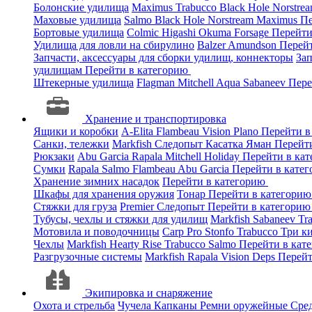
Болонские удилища
Maximus
Trabucco
Black Hole
Norstre
Маховые удилища
Salmo
Black Hole
Norstream
Maximus
Пе
Бортовые удилища
Colmic
Higashi
Okuma
Forsage
Перейти
Удилища для ловли на сбирулино
Balzer
Amundson
Перей
Запчасти, аксессуары для сборки удилищ, коннекторы
За
удилищам
Перейти в категорию
Штекерные удилища
Flagman
Mitchell
Aqua
Sabaneev
Пере
Хранение и транспортировка
Ящики и коробки
A-Elita
Flambeau
Vision
Plano
Перейти в
Санки, тележки
Markfish
Следопыт
Касатка
Яман
Перейт
Рюкзаки
Abu Garcia
Rapala
Mitchell
Holiday
Перейти в ка
Сумки
Rapala
Salmo
Flambeau
Abu Garcia
Перейти в кате
Хранение зимних насадок
Перейти в категорию
Шкафы для хранения оружия
Тонар
Перейти в категори
Стяжки для груза
Premier
Следопыт
Перейти в категори
Тубусы, чехлы и стяжки для удилищ
Markfish
Sabaneev
Tr
Мотовила и поводочницы
Carp Pro
Stonfo
Trabucco
Три к
Чехлы
Markfish
Hearty Rise
Trabucco
Salmo
Перейти в кат
Разгрузочные системы
Markfish
Rapala
Vision
Deps
Перейт
Экипировка и снаряжение
Охота и стрельба
Чучела
Капканы
Ремни оружейные
Сред