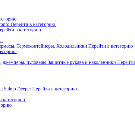
атегорию
tonfo
Перейти в категорию
ерейти в категорию
ию
ермосы, Термоконтейнеры, Холодильники
Перейти в категорию
тегорию
и, джемперы, пуловеры
Защитные рукава и наколенники
Перейти
ka
Salmo
Deeper
Перейти в категорию
в категорию
егорию