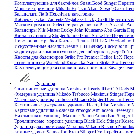
Комплектующие для бактейлов
SnastiGood
Stinger
Перейт
Морские приманки
Mikado
Higashi
Akara
Savage Gear
Пер
Баланслаги
Jig It
Перейти в категорию
Воблеры
Jackall
Zipbaits
Megabass
Lucky Craft
Перейти в 
Мягкие приманки
Select старая упаковка
Bass Assassin
Act
Балансиры
Nils Master
Lucky John
Kuusamo
Abu Garcia
Пе
Вибы и раттлины
Stinger
Salmo
Izumi
Strike Pro
Перейти в
Поролоновые рыбки
Контакт
Левша НН
LeX Porolonium
Искусственные насадки
Левша-НН
Berkley
Lucky John
Тр
Фурнитура и комплектующие для воблеров и джеркбейто
Хвосты для балансиров
Strike Pro
Premier
Helios
LeX
Пере
Тейлспиннеры
Waterland
Kosadaka
Nadar
Strike Pro
Перейт
Комплектующие для силиконовых приманок
Savage Gear
Удилища
Спиннинговые удилища
Norstream
Hearty Rise
CD Rods
M
Фидерные удилища
Mikado
Trabucco
Maximus
Stinger
Пере
Матчевые удилища
Trabucco
Mikado
Stinger
Drennan
Пере
Кастинговые, джерковые удилища
Hearty Rise
Norstream
M
Карповые удилища
Kosadaka
Prologic
Amundson
Freeway
Нахлыстовые удилища
Maximus
Salmo
Amundson
Stinger
П
Троллинговые, морские удилища
Black Hole
Stinger
Kosad
Удилища для ловли сома
Maximus
Mikado
Bushido
Nautilu
Зимние удочки
Salmo
Три Кита
Stinger
Eco
Перейти в ка