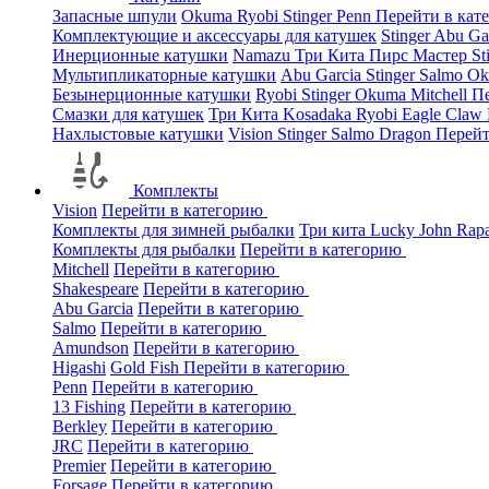
Запасные шпули
Okuma
Ryobi
Stinger
Penn
Перейти в кат
Комплектующие и аксессуары для катушек
Stinger
Abu Ga
Инерционные катушки
Namazu
Три Кита
Пирс Мастер
St
Мультипликаторные катушки
Abu Garcia
Stinger
Salmo
O
Безынерционные катушки
Ryobi
Stinger
Okuma
Mitchell
Пе
Смазки для катушек
Три Кита
Kosadaka
Ryobi
Eagle Claw
Нахлыстовые катушки
Vision
Stinger
Salmo
Dragon
Перейт
Комплекты
Vision
Перейти в категорию
Комплекты для зимней рыбалки
Три кита
Lucky John
Rap
Комплекты для рыбалки
Перейти в категорию
Mitchell
Перейти в категорию
Shakespeare
Перейти в категорию
Abu Garcia
Перейти в категорию
Salmo
Перейти в категорию
Amundson
Перейти в категорию
Higashi
Gold Fish
Перейти в категорию
Penn
Перейти в категорию
13 Fishing
Перейти в категорию
Berkley
Перейти в категорию
JRC
Перейти в категорию
Premier
Перейти в категорию
Forsage
Перейти в категорию