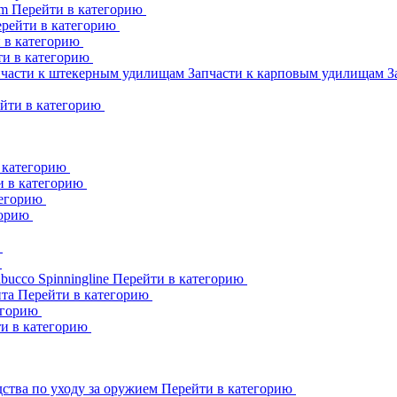
am
Перейти в категорию
рейти в категорию
 в категорию
ти в категорию
пчасти к штекерным удилищам
Запчасти к карповым удилищам
З
йти в категорию
 категорию
и в категорию
тегорию
горию
ю
ю
abucco
Spinningline
Перейти в категорию
ита
Перейти в категорию
егорию
и в категорию
ства по уходу за оружием
Перейти в категорию