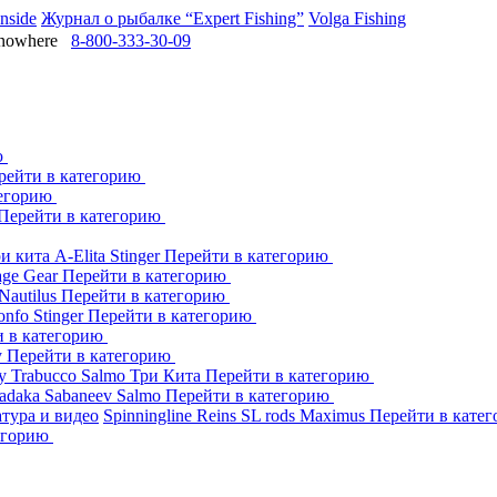
Inside
Журнал о рыбалке “Expert Fishing”
Volga Fishing
owhere
8-800-333-30-09
ю
рейти в категорию
тегорию
Перейти в категорию
ри кита
A-Elita
Stinger
Перейти в категорию
age Gear
Перейти в категорию
Nautilus
Перейти в категорию
onfo
Stinger
Перейти в категорию
и в категорию
y
Перейти в категорию
dy
Trabucco
Salmo
Три Кита
Перейти в категорию
adaka
Sabaneev
Salmo
Перейти в категорию
тура и видео
Spinningline
Reins
SL rods
Maximus
Перейти в кате
егорию