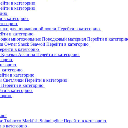
ейти в категорию
ейти в категорию
орию
и в категорию
атегорию
шки для поплавочной ловли
Перейти в категорию
ейти в категорию
одки многожильные
Поводковый материал
Перейти в категор
su
Owner
Sneck
Seawolf
Перейти в категорию
ерейти в категорию
к
Крючки Ассисты
Перейти в категорию
егорию
атегорию
в категорию
ейти в категорию
ны
Светлячки
Перейти в категорию
h
Перейти в категорию
йти в категорию
егорию
рию
ке
Trabucco
Markfish
Spinningline
Перейти в категорию
и в категорию