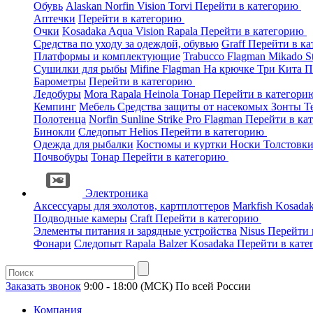
Обувь
Alaskan
Norfin
Vision
Torvi
Перейти в категорию
Аптечки
Перейти в категорию
Очки
Kosadaka
Aqua
Vision
Rapala
Перейти в категорию
Средства по уходу за одеждой, обувью
Graff
Перейти в к
Платформы и комплектующие
Trabucco
Flagman
Mikado
S
Сушилки для рыбы
Mifine
Flagman
На крючке
Три Кита
П
Барометры
Перейти в категорию
Ледобуры
Mora
Rapala
Heinola
Тонар
Перейти в категор
Кемпинг
Мебель
Средства защиты от насекомых
Зонты
Т
Полотенца
Norfin
Sunline
Strike Pro
Flagman
Перейти в ка
Бинокли
Следопыт
Helios
Перейти в категорию
Одежда для рыбалки
Костюмы и куртки
Носки
Толстовк
Почвобуры
Тонар
Перейти в категорию
Электроника
Аксессуары для эхолотов, картплоттеров
Markfish
Kosada
Подводные камеры
Craft
Перейти в категорию
Элементы питания и зарядные устройства
Nisus
Перейти 
Фонари
Следопыт
Rapala
Balzer
Kosadaka
Перейти в кат
Заказать звонок
9:00 - 18:00 (МСК)
По всей России
Компания