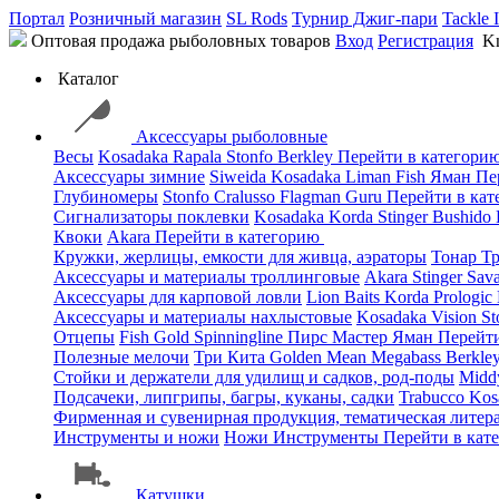
Портал
Розничный магазин
SL Rods
Турнир Джиг-пари
Tackle 
Оптовая продажа рыболовных товаров
Вход
Регистрация
Kn
Каталог
Аксессуары рыболовные
Весы
Kosadaka
Rapala
Stonfo
Berkley
Перейти в категори
Аксессуары зимние
Siweida
Kosadaka
Liman Fish
Яман
Пе
Глубиномеры
Stonfo
Cralusso
Flagman
Guru
Перейти в ка
Сигнализаторы поклевки
Kosadaka
Korda
Stinger
Bushido
Квоки
Akara
Перейти в категорию
Кружки, жерлицы, емкости для живца, аэраторы
Тонар
Т
Аксессуары и материалы троллинговые
Akara
Stinger
Sav
Аксессуары для карповой ловли
Lion Baits
Korda
Prologic
Аксессуары и материалы нахлыстовые
Kosadaka
Vision
St
Отцепы
Fish Gold
Spinningline
Пирс Мастер
Яман
Перейт
Полезные мелочи
Три Кита
Golden Mean
Megabass
Berkle
Стойки и держатели для удилищ и садков, род-поды
Mid
Подсачеки, липгрипы, багры, куканы, садки
Trabucco
Kos
Фирменная и сувенирная продукция, тематическая литера
Инструменты и ножи
Ножи
Инструменты
Перейти в кат
Катушки