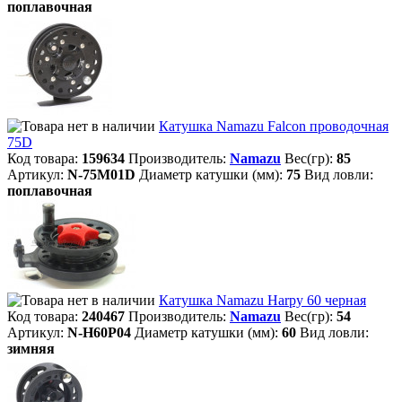
поплавочная
Катушка Namazu Falcon проводочная
75D
Код товара:
159634
Производитель:
Namazu
Вес(гр):
85
Артикул:
N-75M01D
Диаметр катушки (мм):
75
Вид ловли:
поплавочная
Катушка Namazu Harpy 60 черная
Код товара:
240467
Производитель:
Namazu
Вес(гр):
54
Артикул:
N-H60P04
Диаметр катушки (мм):
60
Вид ловли:
зимняя