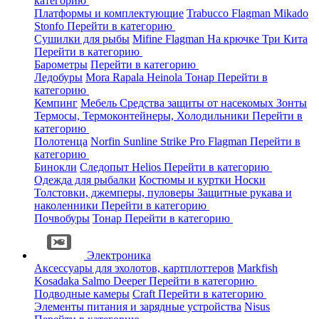
категорию
Платформы и комплектующие
Trabucco
Flagman
Mikado
Stonfo
Перейти в категорию
Сушилки для рыбы
Mifine
Flagman
На крючке
Три Кита
Перейти в категорию
Барометры
Перейти в категорию
Ледобуры
Mora
Rapala
Heinola
Тонар
Перейти в
категорию
Кемпинг
Мебель
Средства защиты от насекомых
Зонты
Термосы, Термоконтейнеры, Холодильники
Перейти в
категорию
Полотенца
Norfin
Sunline
Strike Pro
Flagman
Перейти в
категорию
Бинокли
Следопыт
Helios
Перейти в категорию
Одежда для рыбалки
Костюмы и куртки
Носки
Толстовки, джемперы, пуловеры
Защитные рукава и
наколенники
Перейти в категорию
Почвобуры
Тонар
Перейти в категорию
Электроника
Аксессуары для эхолотов, картплоттеров
Markfish
Kosadaka
Salmo
Deeper
Перейти в категорию
Подводные камеры
Craft
Перейти в категорию
Элементы питания и зарядные устройства
Nisus