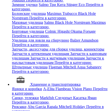
Nautilus
Перейти в категорию
Зимние удочки
Salmo
Три Кита
Stinger
Eco
Перейти в
категорию
Болонские удилища
Maximus
Trabucco
Black Hole
Norstream
Перейти в категорию
Маховые удилища
Salmo
Black Hole
Norstream
Maximus
Перейти в категорию
Бортовые удилища
Colmic
Higashi
Okuma
Forsage
Перейти в категорию
Удилища для ловли на сбирулино
Balzer
Amundson
Перейти в категорию
Запчасти, аксессуары для сборки удилищ, коннекторы
Запчасти к штекерным удилищам
Запчасти к карповым
удилищам
Запчасти к матчевым удилищам
Запчасти к
нахлыстовым удилищам
Перейти в категорию
Штекерные удилища
Flagman
Mitchell
Aqua
Sabaneev
Перейти в категорию
Хранение и транспортировка
Ящики и коробки
A-Elita
Flambeau
Vision
Plano
Перейти
в категорию
Санки, тележки
Markfish
Следопыт
Касатка
Яман
Перейти в категорию
Рюкзаки
Abu Garcia
Rapala
Mitchell
Holiday
Перейти в