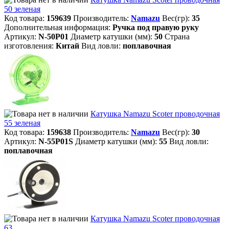
50 зеленая
Код товара:
159639
Производитель:
Namazu
Вес(гр):
35
Дополнительная информация:
Ручка под правую руку
Артикул:
N-50P01
Диаметр катушки (мм):
50
Страна
изготовления:
Китай
Вид ловли:
поплавочная
Катушка Namazu Scoter проводочная
55 зеленая
Код товара:
159638
Производитель:
Namazu
Вес(гр):
30
Артикул:
N-55P01S
Диаметр катушки (мм):
55
Вид ловли:
поплавочная
Катушка Namazu Scoter проводочная
63