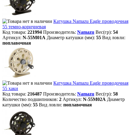
Катушка Namazu Eagle проводочная
55 темно-коричневая
Код товара:
221994
Производитель:
Namazu
Вес(гр):
54
Артикул:
N-55M01A
Диаметр катушки (мм):
55
Вид ловли:
поплавочная
Катушка Namazu Eagle проводочная
55 хаки
Код товара:
216487
Производитель:
Namazu
Вес(гр):
58
Количество подшипников:
2
Артикул:
N-55M02A
Диаметр
катушки (мм):
55
Вид ловли:
поплавочная