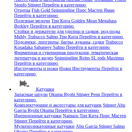
Stonfo
Stinger
Перейти в категорию
Отцепы
Fish Gold
Spinningline
Пирс Мастер
Яман
Перейти в категорию
Полезные мелочи
Три Кита
Golden Mean
Megabass
Berkley
Перейти в категорию
Стойки и держатели для удилищ и садков, род-поды
Middy
Trabucco
Salmo
Три Кита
Перейти в категорию
Подсачеки, липгрипы, багры, куканы, садки
Trabucco
Kosadaka
Sabaneev
Salmo
Перейти в категорию
Фирменная и сувенирная продукция, тематическая
литература и видео
Spinningline
Reins
SL rods
Maximus
Перейти в категорию
Инструменты и ножи
Ножи
Инструменты
Перейти в
категорию
Катушки
Запасные шпули
Okuma
Ryobi
Stinger
Penn
Перейти в
категорию
Комплектующие и аксессуары для катушек
Stinger
Abu
Garcia
Ryobi
Okuma
Перейти в категорию
Инерционные катушки
Namazu
Три Кита
Пирс Мастер
Stinger
Перейти в категорию
Мультипликаторные катушки
Abu Garcia
Stinger
Salmo
Okuma
Перейти в категорию