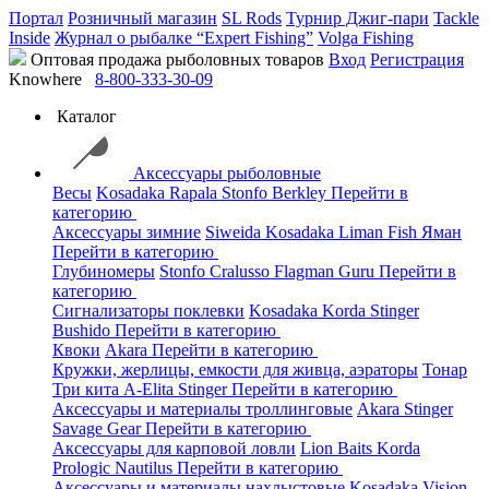
Портал
Розничный магазин
SL Rods
Турнир Джиг-пари
Tackle
Inside
Журнал о рыбалке “Expert Fishing”
Volga Fishing
Оптовая продажа рыболовных товаров
Вход
Регистрация
Knowhere
8-800-333-30-09
Каталог
Аксессуары рыболовные
Весы
Kosadaka
Rapala
Stonfo
Berkley
Перейти в
категорию
Аксессуары зимние
Siweida
Kosadaka
Liman Fish
Яман
Перейти в категорию
Глубиномеры
Stonfo
Cralusso
Flagman
Guru
Перейти в
категорию
Сигнализаторы поклевки
Kosadaka
Korda
Stinger
Bushido
Перейти в категорию
Квоки
Akara
Перейти в категорию
Кружки, жерлицы, емкости для живца, аэраторы
Тонар
Три кита
A-Elita
Stinger
Перейти в категорию
Аксессуары и материалы троллинговые
Akara
Stinger
Savage Gear
Перейти в категорию
Аксессуары для карповой ловли
Lion Baits
Korda
Prologic
Nautilus
Перейти в категорию
Аксессуары и материалы нахлыстовые
Kosadaka
Vision