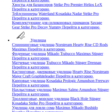
Перейти в категорию
Хвосты для балансиров
Strike Pro
Premier
Helios
LeX
Перейти в категорию
Тейлспиннеры
Waterland
Kosadaka
Nadar
Strike Pro
Перейти в категорию
Комплектующие для силиконовых приманок
Savage
Gear
Strike Pro
Decoy
Yummy
Перейти в категорию
Удилища
Спиннинговые удилища
Norstream
Hearty Rise
CD Rods
Maximus
Перейти в категорию
Фидерные удилища
Mikado
Trabucco
Maximus
Stinger
Перейти в категорию
Матчевые удилища
Trabucco
Mikado
Stinger
Drennan
Перейти в категорию
Кастинговые, джерковые удилища
Hearty Rise
Norstream
Major Craft
Graphiteleader
Перейти в категорию
Карповые удилища
Kosadaka
Prologic
Amundson
Freeway
Перейти в категорию
Нахлыстовые удилища
Maximus
Salmo
Amundson
Stinger
Перейти в категорию
Троллинговые, морские удилища
Black Hole
Stinger
Kosadaka
Strike Pro
Перейти в категорию
Удилища для ловли сома
Maximus
Mikado
Bushido