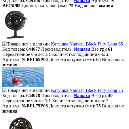
Код товара:
649168
Производитель:
Namazu
Артикул:
N-
BF75P05
Диаметр катушки (мм):
75
Вид ловли:
зимняя
Катушка Namazu Black Fury Long 65
Код товара:
644077
Производитель:
Namazu
Вес(гр):
61
Передаточное число:
1:1
Количество подшипников:
2
Артикул:
N-BFL65P06
Диаметр катушки (мм):
65
Вид ловли:
зимняя
Катушка Namazu Black Fury Long 75
Код товара:
644078
Производитель:
Namazu
Вес(гр):
49
Передаточное число:
1:1
Количество подшипников:
2
Артикул:
N-BFL75P06
Диаметр катушки (мм):
75
Вид ловли:
зимняя