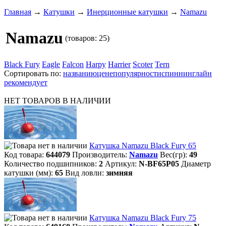
Главная
→
Катушки
→
Инерционные катушки
→
Namazu
Namazu
(товаров: 25)
Black Fury
Eagle
Falcon
Harpy
Harrier
Scoter
Tern
Сортировать по:
названию
цене
популярности
спиннинглайн
рекомендует
НЕТ ТОВАРОВ В НАЛИЧИИ
Катушка Namazu Black Fury 65
Код товара:
644079
Производитель:
Namazu
Вес(гр):
49
Количество подшипников:
2
Артикул:
N-BF65P05
Диаметр
катушки (мм):
65
Вид ловли:
зимняя
Катушка Namazu Black Fury 75