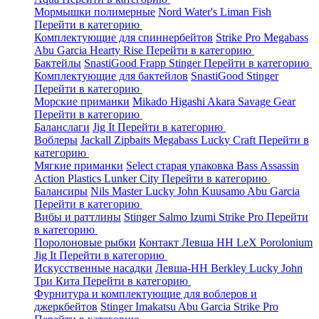
Мормышки полимерные
Nord Water's
Liman Fish
Перейти в категорию
Комплектующие для спиннербейтов
Strike Pro
Megabass
Abu Garcia
Hearty Rise
Перейти в категорию
Бактейлы
SnastiGood
Frapp
Stinger
Перейти в категорию
Комплектующие для бактейлов
SnastiGood
Stinger
Перейти в категорию
Морские приманки
Mikado
Higashi
Akara
Savage Gear
Перейти в категорию
Баланслаги
Jig It
Перейти в категорию
Воблеры
Jackall
Zipbaits
Megabass
Lucky Craft
Перейти в
категорию
Мягкие приманки
Select старая упаковка
Bass Assassin
Action Plastics
Lunker City
Перейти в категорию
Балансиры
Nils Master
Lucky John
Kuusamo
Abu Garcia
Перейти в категорию
Вибы и раттлины
Stinger
Salmo
Izumi
Strike Pro
Перейти
в категорию
Поролоновые рыбки
Контакт
Левша НН
LeX Porolonium
Jig It
Перейти в категорию
Искусственные насадки
Левша-НН
Berkley
Lucky John
Три Кита
Перейти в категорию
Фурнитура и комплектующие для воблеров и
джеркбейтов
Stinger
Imakatsu
Abu Garcia
Strike Pro