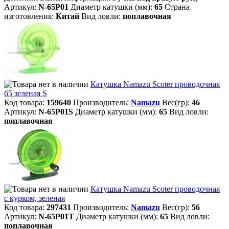
Артикул:
N-65P01
Диаметр катушки (мм):
65
Страна
изготовления:
Китай
Вид ловли:
поплавочная
Катушка Namazu Scoter проводочная
65 зеленая S
Код товара:
159640
Производитель:
Namazu
Вес(гр):
46
Артикул:
N-65P01S
Диаметр катушки (мм):
65
Вид ловли:
поплавочная
Катушка Namazu Scoter проводочная
с курком, зеленая
Код товара:
297431
Производитель:
Namazu
Вес(гр):
56
Артикул:
N-65P01T
Диаметр катушки (мм):
65
Вид ловли:
поплавочная