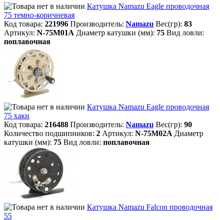
Катушка Namazu Eagle проводочная
75 темно-коричневая
Код товара:
221996
Производитель:
Namazu
Вес(гр):
83
Артикул:
N-75M01A
Диаметр катушки (мм):
75
Вид ловли:
поплавочная
Катушка Namazu Eagle проводочная
75 хаки
Код товара:
216488
Производитель:
Namazu
Вес(гр):
90
Количество подшипников:
2
Артикул:
N-75M02A
Диаметр
катушки (мм):
75
Вид ловли:
поплавочная
Катушка Namazu Falcon проводочная
55