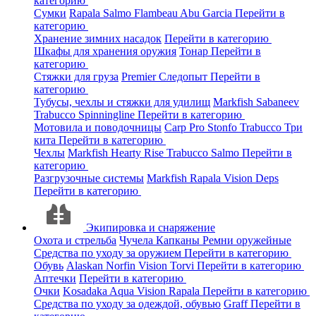
категорию
Сумки
Rapala
Salmo
Flambeau
Abu Garcia
Перейти в
категорию
Хранение зимних насадок
Перейти в категорию
Шкафы для хранения оружия
Тонар
Перейти в
категорию
Стяжки для груза
Premier
Следопыт
Перейти в
категорию
Тубусы, чехлы и стяжки для удилищ
Markfish
Sabaneev
Trabucco
Spinningline
Перейти в категорию
Мотовила и поводочницы
Carp Pro
Stonfo
Trabucco
Три
кита
Перейти в категорию
Чехлы
Markfish
Hearty Rise
Trabucco
Salmo
Перейти в
категорию
Разгрузочные системы
Markfish
Rapala
Vision
Deps
Перейти в категорию
Экипировка и снаряжение
Охота и стрельба
Чучела
Капканы
Ремни оружейные
Средства по уходу за оружием
Перейти в категорию
Обувь
Alaskan
Norfin
Vision
Torvi
Перейти в категорию
Аптечки
Перейти в категорию
Очки
Kosadaka
Aqua
Vision
Rapala
Перейти в категорию
Средства по уходу за одеждой, обувью
Graff
Перейти в