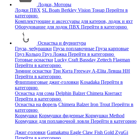
Лодки, Моторы
Лодки ПВХ
SL Boats
Berkley
Vision
Тонар
Перейти в
категорию
Комплектующие и аксессуары для катеров, лодок и яхт
Оборудование для лодок ПВХ
Перейти в категорию
Оснастка и фурнитура
Груза, чебурашки
Груза поплавочные
Груза карповые
Груз Кольцо
Груз Ложка
Перейти в категорию
Готовые оснастки
Lucky Craft
Bassday
Zettech
Flagman
Перейти в категорию
Зимние оснастки
Три Кита
Freeway
A-Elita
Левша НН
Перейти в категорию
Флиппинговые джиг-головки
Kosadaka
Перейти в
категорию
Оснастка для сома
Delphin
Balzer
Chimera
Контакт
Перейти в категорию
Оснастка на форель
Chimera
Balzer
Iron Trout
Перейти в
категорию
Кормушки
Кормушки фидерные
Кормушки Method
Кормушки для поплавочной ловли
Перейти в категорию
Джиг-головки
Gamakatsu
Eagle Claw
Fish Gold
ZyuGi
Перейти в категорию