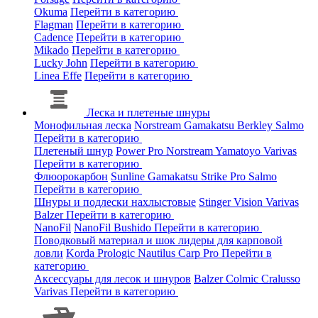
Okuma
Перейти в категорию
Flagman
Перейти в категорию
Cadence
Перейти в категорию
Mikado
Перейти в категорию
Lucky John
Перейти в категорию
Linea Effe
Перейти в категорию
Леска и плетеные шнуры
Монофильная леска
Norstream
Gamakatsu
Berkley
Salmo
Перейти в категорию
Плетеный шнур
Power Pro
Norstream
Yamatoyo
Varivas
Перейти в категорию
Флюорокарбон
Sunline
Gamakatsu
Strike Pro
Salmo
Перейти в категорию
Шнуры и подлески нахлыстовые
Stinger
Vision
Varivas
Balzer
Перейти в категорию
NanoFil
NanoFil
Bushido
Перейти в категорию
Поводковый материал и шок лидеры для карповой
ловли
Korda
Prologic
Nautilus
Carp Pro
Перейти в
категорию
Аксессуары для лесок и шнуров
Balzer
Colmic
Cralusso
Varivas
Перейти в категорию