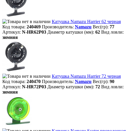
Катушка Namazu Harrier 62 черная
Код товара:
240469
Производитель:
Namazu
Вес(гр):
77
Артикул:
N-HR62P03
Диаметр катушки (мм):
62
Вид ловли:
зимняя
Катушка Namazu Harrier 72 черная
Код товара:
240470
Производитель:
Namazu
Вес(гр):
90
Артикул:
N-HR72P03
Диаметр катушки (мм):
72
Вид ловли:
зимняя
Катушка Namazu Scoter проводочная