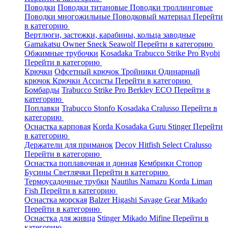
Поводки
Поводки титановые
Поводки троллинговые
Поводки многожильные
Поводковый материал
Перейти
в категорию
Вертлюги, застежки, карабины, кольца заводные
Gamakatsu
Owner
Sneck
Seawolf
Перейти в категорию
Обжимные трубочки
Kosadaka
Trabucco
Strike Pro
Ryobi
Перейти в категорию
Крючки
Офсетный крючок
Тройники
Одинарный
крючок
Крючки Ассисты
Перейти в категорию
Бомбарды
Trabucco
Strike Pro
Berkley
ECO
Перейти в
категорию
Поплавки
Trabucco
Stonfo
Kosadaka
Cralusso
Перейти в
категорию
Оснастка карповая
Korda
Kosadaka
Guru
Stinger
Перейти
в категорию
Держатели для приманок
Decoy
Hitfish
Select
Cralusso
Перейти в категорию
Оснастка поплавочная и донная
Кембрики
Стопор
Бусины
Светлячки
Перейти в категорию
Термоусадочные трубки
Nautilus
Namazu
Korda
Liman
Fish
Перейти в категорию
Оснастка морская
Balzer
Higashi
Savage Gear
Mikado
Перейти в категорию
Оснастка для живца
Stinger
Mikado
Mifine
Перейти в
категорию