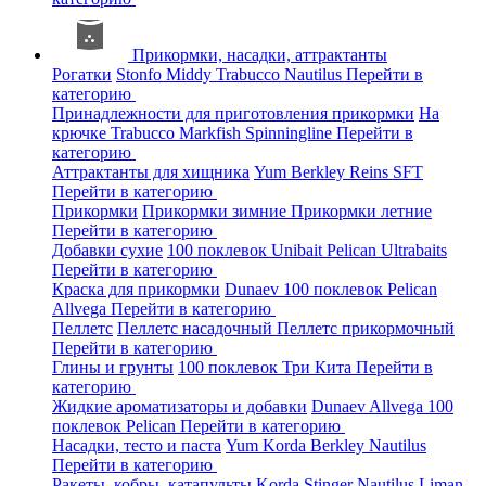
Прикормки, насадки, аттрактанты
Рогатки
Stonfo
Middy
Trabucco
Nautilus
Перейти в
категорию
Принадлежности для приготовления прикормки
На
крючке
Trabucco
Markfish
Spinningline
Перейти в
категорию
Аттрактанты для хищника
Yum
Berkley
Reins
SFT
Перейти в категорию
Прикормки
Прикормки зимние
Прикормки летние
Перейти в категорию
Добавки сухие
100 поклевок
Unibait
Pelican
Ultrabaits
Перейти в категорию
Краска для прикормки
Dunaev
100 поклевок
Pelican
Allvega
Перейти в категорию
Пеллетс
Пеллетс насадочный
Пеллетс прикормочный
Перейти в категорию
Глины и грунты
100 поклевок
Три Кита
Перейти в
категорию
Жидкие ароматизаторы и добавки
Dunaev
Allvega
100
поклевок
Pelican
Перейти в категорию
Насадки, тесто и паста
Yum
Korda
Berkley
Nautilus
Перейти в категорию
Ракеты, кобры, катапульты
Korda
Stinger
Nautilus
Liman