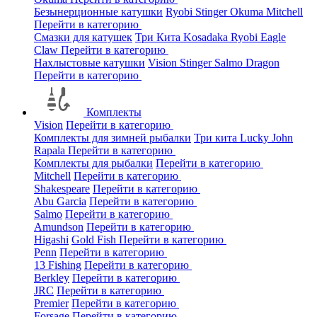
Безынерционные катушки
Ryobi
Stinger
Okuma
Mitchell
Перейти в категорию
Смазки для катушек
Три Кита
Kosadaka
Ryobi
Eagle
Claw
Перейти в категорию
Нахлыстовые катушки
Vision
Stinger
Salmo
Dragon
Перейти в категорию
Комплекты
Vision
Перейти в категорию
Комплекты для зимней рыбалки
Три кита
Lucky John
Rapala
Перейти в категорию
Комплекты для рыбалки
Перейти в категорию
Mitchell
Перейти в категорию
Shakespeare
Перейти в категорию
Abu Garcia
Перейти в категорию
Salmo
Перейти в категорию
Amundson
Перейти в категорию
Higashi
Gold Fish
Перейти в категорию
Penn
Перейти в категорию
13 Fishing
Перейти в категорию
Berkley
Перейти в категорию
JRC
Перейти в категорию
Premier
Перейти в категорию
Forsage
Перейти в категорию