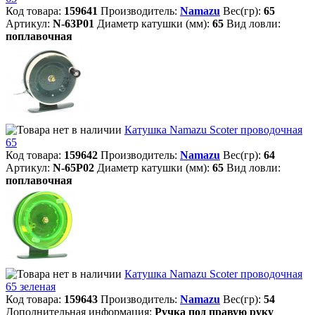
Код товара:
159641
Производитель:
Namazu
Вес(гр):
65
Артикул:
N-63P01
Диаметр катушки (мм):
65
Вид ловли:
поплавочная
Катушка Namazu Scoter проводочная
65
Код товара:
159642
Производитель:
Namazu
Вес(гр):
64
Артикул:
N-65P02
Диаметр катушки (мм):
65
Вид ловли:
поплавочная
Катушка Namazu Scoter проводочная
65 зеленая
Код товара:
159643
Производитель:
Namazu
Вес(гр):
54
Дополнительная информация:
Ручка под правую руку