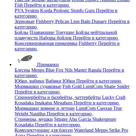
Fish
Перейти в категорию
PVA System
Korda
Prologic
Stonfo
Guru
Перейти в
категорию
Зерновые
Fishberry
Pelican
Lion Baits
Dunaev
Перейти в
категорию
Бойлы
Плавающие
Тонущие
Бойлы нейтральной
плавучести
Наборы бойлов
Перейти в категорию
Консервированная прикормка
Fishberry
Перейти в
категорию
Приманки
Блесны
Mepps
Blue Fox
Nils Master
Rapala
Перейти в
категорию
Юбки, вабики
Вабики
Юбки
Перейти в категорию
Мормышки судаковые
Fish Gold
LumiCom
Shape
Spider
Перейти в категорию
Спиннербейты и баззбейты, чаттербейты
Lucky Craft
Kosadaka
Imakatsu
Megabass
Перейти в категорию
Мормышки зимние и летние
LumiCom
Санхар
True
Weight
Nautilus
Перейти в категорию
Стримеры, мушки
Stinger
Abu Garcia
Shakespeare
Kosadaka
Перейти в категорию
Комплектующие для блесен
Waterland
Mepps
Strike Pro
Aqua
Перейти в категорию