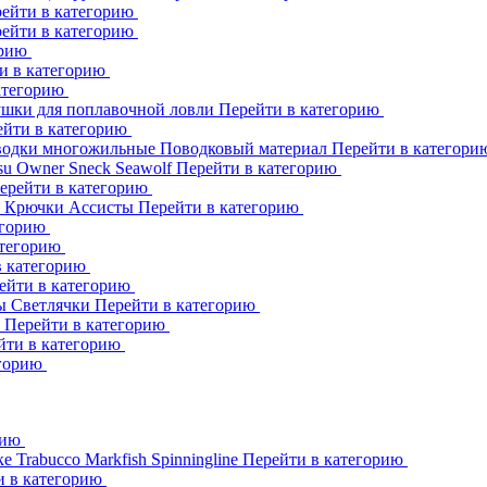
ейти в категорию
ейти в категорию
орию
и в категорию
атегорию
шки для поплавочной ловли
Перейти в категорию
ейти в категорию
одки многожильные
Поводковый материал
Перейти в категор
su
Owner
Sneck
Seawolf
Перейти в категорию
ерейти в категорию
к
Крючки Ассисты
Перейти в категорию
егорию
атегорию
в категорию
ейти в категорию
ны
Светлячки
Перейти в категорию
h
Перейти в категорию
йти в категорию
егорию
рию
ке
Trabucco
Markfish
Spinningline
Перейти в категорию
и в категорию