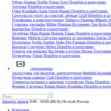
Обувь
Alaskan
Norfin
Vision
Torvi
Перейти в категорию
Аптечки
Перейти в категорию
Очки
Kosadaka
Aqua
Vision
Rapala
Перейти в категорию
Средства по уходу за одеждой, обувью
Graff
Перейти в к
Платформы и комплектующие
Trabucco
Flagman
Mikado
S
Сушилки для рыбы
Mifine
Flagman
На крючке
Три Кита
П
Барометры
Перейти в категорию
Ледобуры
Mora
Rapala
Heinola
Тонар
Перейти в категор
Кемпинг
Мебель
Средства защиты от насекомых
Зонты
Т
Полотенца
Norfin
Sunline
Strike Pro
Flagman
Перейти в ка
Бинокли
Следопыт
Helios
Перейти в категорию
Одежда для рыбалки
Костюмы и куртки
Носки
Толстовк
Почвобуры
Тонар
Перейти в категорию
Электроника
Аксессуары для эхолотов, картплоттеров
Markfish
Kosada
Подводные камеры
Craft
Перейти в категорию
Элементы питания и зарядные устройства
Nisus
Перейти 
Фонари
Следопыт
Rapala
Balzer
Kosadaka
Перейти в кат
Заказать звонок
9:00 - 18:00 (МСК)
По всей России
Компания