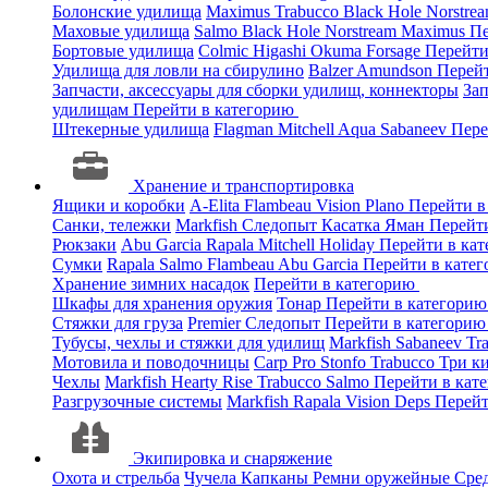
Болонские удилища
Maximus
Trabucco
Black Hole
Norstre
Маховые удилища
Salmo
Black Hole
Norstream
Maximus
Пе
Бортовые удилища
Colmic
Higashi
Okuma
Forsage
Перейти
Удилища для ловли на сбирулино
Balzer
Amundson
Перей
Запчасти, аксессуары для сборки удилищ, коннекторы
За
удилищам
Перейти в категорию
Штекерные удилища
Flagman
Mitchell
Aqua
Sabaneev
Пере
Хранение и транспортировка
Ящики и коробки
A-Elita
Flambeau
Vision
Plano
Перейти в
Санки, тележки
Markfish
Следопыт
Касатка
Яман
Перейт
Рюкзаки
Abu Garcia
Rapala
Mitchell
Holiday
Перейти в ка
Сумки
Rapala
Salmo
Flambeau
Abu Garcia
Перейти в кате
Хранение зимних насадок
Перейти в категорию
Шкафы для хранения оружия
Тонар
Перейти в категори
Стяжки для груза
Premier
Следопыт
Перейти в категори
Тубусы, чехлы и стяжки для удилищ
Markfish
Sabaneev
Tr
Мотовила и поводочницы
Carp Pro
Stonfo
Trabucco
Три к
Чехлы
Markfish
Hearty Rise
Trabucco
Salmo
Перейти в кат
Разгрузочные системы
Markfish
Rapala
Vision
Deps
Перейт
Экипировка и снаряжение
Охота и стрельба
Чучела
Капканы
Ремни оружейные
Сред