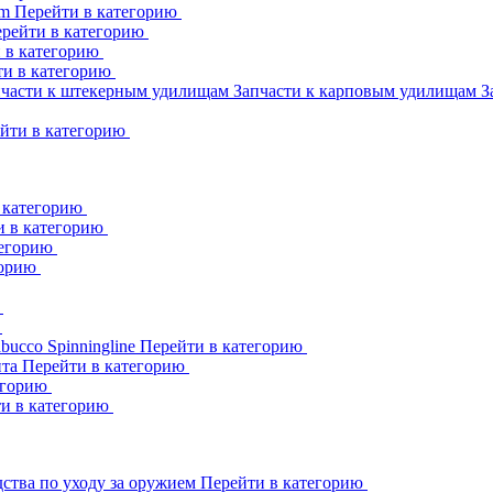
am
Перейти в категорию
рейти в категорию
 в категорию
ти в категорию
пчасти к штекерным удилищам
Запчасти к карповым удилищам
З
йти в категорию
 категорию
и в категорию
тегорию
горию
ю
ю
abucco
Spinningline
Перейти в категорию
ита
Перейти в категорию
егорию
и в категорию
ства по уходу за оружием
Перейти в категорию