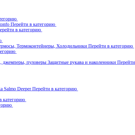
атегорию
tonfo
Перейти в категорию
ерейти в категорию
ию
ермосы, Термоконтейнеры, Холодильники
Перейти в категорию
тегорию
и, джемперы, пуловеры
Защитные рукава и наколенники
Перейти
ka
Salmo
Deeper
Перейти в категорию
в категорию
егорию