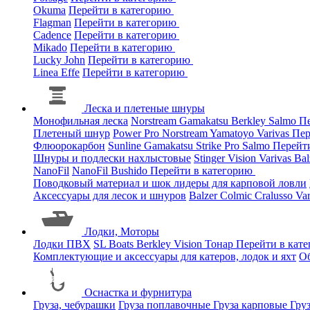
Okuma
Перейти в категорию
Flagman
Перейти в категорию
Cadence
Перейти в категорию
Mikado
Перейти в категорию
Lucky John
Перейти в категорию
Linea Effe
Перейти в категорию
Леска и плетеные шнуры
Монофильная леска
Norstream
Gamakatsu
Berkley
Salmo
Пе
Плетеный шнур
Power Pro
Norstream
Yamatoyo
Varivas
Пер
Флюорокарбон
Sunline
Gamakatsu
Strike Pro
Salmo
Перейт
Шнуры и подлески нахлыстовые
Stinger
Vision
Varivas
Bal
NanoFil
NanoFil
Bushido
Перейти в категорию
Поводковый материал и шок лидеры для карповой ловли
Аксессуары для лесок и шнуров
Balzer
Colmic
Cralusso
Va
Лодки, Моторы
Лодки ПВХ
SL Boats
Berkley
Vision
Тонар
Перейти в кат
Комплектующие и аксессуары для катеров, лодок и яхт
О
Оснастка и фурнитура
Груза, чебурашки
Груза поплавочные
Груза карповые
Гру