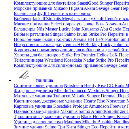
Комплектующие для бактейлов
SnastiGood
Stinger
Перейт
Морские приманки
Mikado
Higashi
Akara
Savage Gear
Пер
Баланслаги
Jig It
Перейти в категорию
Воблеры
Jackall
Zipbaits
Megabass
Lucky Craft
Перейти в 
Мягкие приманки
Select старая упаковка
Bass Assassin
Act
Балансиры
Nils Master
Lucky John
Kuusamo
Abu Garcia
Пе
Вибы и раттлины
Stinger
Salmo
Izumi
Strike Pro
Перейти в
Поролоновые рыбки
Контакт
Левша НН
LeX Porolonium
Искусственные насадки
Левша-НН
Berkley
Lucky John
Тр
Фурнитура и комплектующие для воблеров и джеркбейто
Хвосты для балансиров
Strike Pro
Premier
Helios
LeX
Пере
Тейлспиннеры
Waterland
Kosadaka
Nadar
Strike Pro
Перейт
Комплектующие для силиконовых приманок
Savage Gear
Удилища
Спиннинговые удилища
Norstream
Hearty Rise
CD Rods
M
Фидерные удилища
Mikado
Trabucco
Maximus
Stinger
Пере
Матчевые удилища
Trabucco
Mikado
Stinger
Drennan
Пере
Кастинговые, джерковые удилища
Hearty Rise
Norstream
M
Карповые удилища
Kosadaka
Prologic
Amundson
Freeway
Нахлыстовые удилища
Maximus
Salmo
Amundson
Stinger
П
Троллинговые, морские удилища
Black Hole
Stinger
Kosad
Удилища для ловли сома
Maximus
Mikado
Bushido
Nautilu
Зимние удочки
Salmo
Три Кита
Stinger
Eco
Перейти в ка