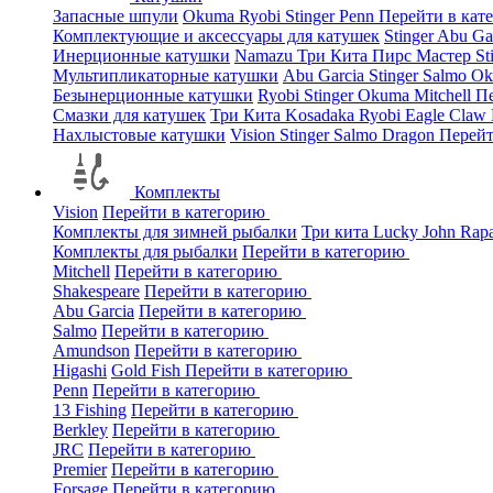
Запасные шпули
Okuma
Ryobi
Stinger
Penn
Перейти в кат
Комплектующие и аксессуары для катушек
Stinger
Abu Ga
Инерционные катушки
Namazu
Три Кита
Пирс Мастер
St
Мультипликаторные катушки
Abu Garcia
Stinger
Salmo
O
Безынерционные катушки
Ryobi
Stinger
Okuma
Mitchell
Пе
Смазки для катушек
Три Кита
Kosadaka
Ryobi
Eagle Claw
Нахлыстовые катушки
Vision
Stinger
Salmo
Dragon
Перейт
Комплекты
Vision
Перейти в категорию
Комплекты для зимней рыбалки
Три кита
Lucky John
Rap
Комплекты для рыбалки
Перейти в категорию
Mitchell
Перейти в категорию
Shakespeare
Перейти в категорию
Abu Garcia
Перейти в категорию
Salmo
Перейти в категорию
Amundson
Перейти в категорию
Higashi
Gold Fish
Перейти в категорию
Penn
Перейти в категорию
13 Fishing
Перейти в категорию
Berkley
Перейти в категорию
JRC
Перейти в категорию
Premier
Перейти в категорию
Forsage
Перейти в категорию