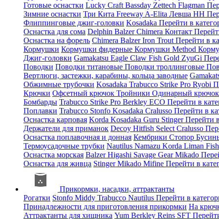
Готовые оснастки
Lucky Craft
Bassday
Zettech
Flagman
Пер
Зимние оснастки
Три Кита
Freeway
A-Elita
Левша НН
Пер
Флиппинговые джиг-головки
Kosadaka
Перейти в катег
Оснастка для сома
Delphin
Balzer
Chimera
Контакт
Перейт
Оснастка на форель
Chimera
Balzer
Iron Trout
Перейти в к
Кормушки
Кормушки фидерные
Кормушки Method
Корму
Джиг-головки
Gamakatsu
Eagle Claw
Fish Gold
ZyuGi
Пер
Поводки
Поводки титановые
Поводки троллинговые
Пов
Вертлюги, застежки, карабины, кольца заводные
Gamakat
Обжимные трубочки
Kosadaka
Trabucco
Strike Pro
Ryobi
П
Крючки
Офсетный крючок
Тройники
Одинарный крючо
Бомбарды
Trabucco
Strike Pro
Berkley
ECO
Перейти в кат
Поплавки
Trabucco
Stonfo
Kosadaka
Cralusso
Перейти в к
Оснастка карповая
Korda
Kosadaka
Guru
Stinger
Перейти 
Держатели для приманок
Decoy
Hitfish
Select
Cralusso
Пер
Оснастка поплавочная и донная
Кембрики
Стопор
Буси
Термоусадочные трубки
Nautilus
Namazu
Korda
Liman Fis
Оснастка морская
Balzer
Higashi
Savage Gear
Mikado
Пере
Оснастка для живца
Stinger
Mikado
Mifine
Перейти в кат
Прикормки, насадки, аттрактанты
Рогатки
Stonfo
Middy
Trabucco
Nautilus
Перейти в катего
Принадлежности для приготовления прикормки
На крюч
Аттрактанты для хищника
Yum
Berkley
Reins
SFT
Перейт