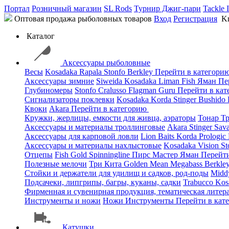
Портал
Розничный магазин
SL Rods
Турнир Джиг-пари
Tackle 
Оптовая продажа рыболовных товаров
Вход
Регистрация
Kn
Каталог
Аксессуары рыболовные
Весы
Kosadaka
Rapala
Stonfo
Berkley
Перейти в категори
Аксессуары зимние
Siweida
Kosadaka
Liman Fish
Яман
Пе
Глубиномеры
Stonfo
Cralusso
Flagman
Guru
Перейти в ка
Сигнализаторы поклевки
Kosadaka
Korda
Stinger
Bushido
Квоки
Akara
Перейти в категорию
Кружки, жерлицы, емкости для живца, аэраторы
Тонар
Т
Аксессуары и материалы троллинговые
Akara
Stinger
Sav
Аксессуары для карповой ловли
Lion Baits
Korda
Prologic
Аксессуары и материалы нахлыстовые
Kosadaka
Vision
St
Отцепы
Fish Gold
Spinningline
Пирс Мастер
Яман
Перейт
Полезные мелочи
Три Кита
Golden Mean
Megabass
Berkle
Стойки и держатели для удилищ и садков, род-поды
Mid
Подсачеки, липгрипы, багры, куканы, садки
Trabucco
Kos
Фирменная и сувенирная продукция, тематическая литера
Инструменты и ножи
Ножи
Инструменты
Перейти в кат
Катушки