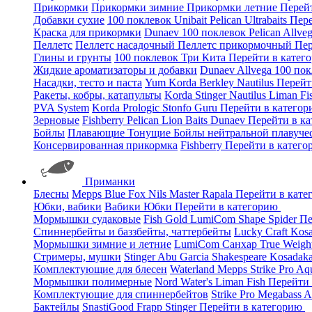
Прикормки
Прикормки зимние
Прикормки летние
Перей
Добавки сухие
100 поклевок
Unibait
Pelican
Ultrabaits
Пере
Краска для прикормки
Dunaev
100 поклевок
Pelican
Allve
Пеллетс
Пеллетс насадочный
Пеллетс прикормочный
Пер
Глины и грунты
100 поклевок
Три Кита
Перейти в катег
Жидкие ароматизаторы и добавки
Dunaev
Allvega
100 по
Насадки, тесто и паста
Yum
Korda
Berkley
Nautilus
Перейт
Ракеты, кобры, катапульты
Korda
Stinger
Nautilus
Liman Fi
PVA System
Korda
Prologic
Stonfo
Guru
Перейти в катего
Зерновые
Fishberry
Pelican
Lion Baits
Dunaev
Перейти в к
Бойлы
Плавающие
Тонущие
Бойлы нейтральной плавуче
Консервированная прикормка
Fishberry
Перейти в катег
Приманки
Блесны
Mepps
Blue Fox
Nils Master
Rapala
Перейти в кат
Юбки, вабики
Вабики
Юбки
Перейти в категорию
Мормышки судаковые
Fish Gold
LumiCom
Shape
Spider
Пе
Спиннербейты и баззбейты, чаттербейты
Lucky Craft
Kos
Мормышки зимние и летние
LumiCom
Санхар
True Weigh
Стримеры, мушки
Stinger
Abu Garcia
Shakespeare
Kosadak
Комплектующие для блесен
Waterland
Mepps
Strike Pro
Aq
Мормышки полимерные
Nord Water's
Liman Fish
Перейти
Комплектующие для спиннербейтов
Strike Pro
Megabass
A
Бактейлы
SnastiGood
Frapp
Stinger
Перейти в категорию