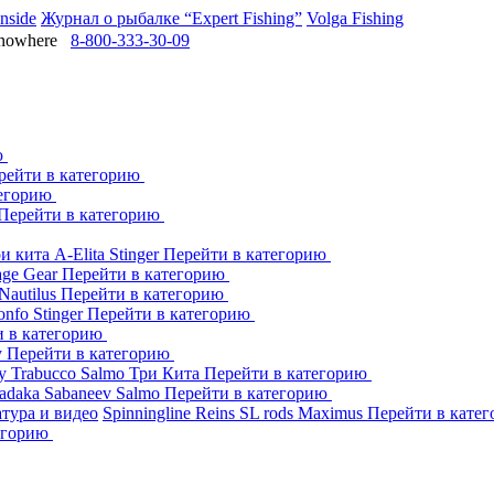
Inside
Журнал о рыбалке “Expert Fishing”
Volga Fishing
owhere
8-800-333-30-09
ю
рейти в категорию
тегорию
Перейти в категорию
ри кита
A-Elita
Stinger
Перейти в категорию
age Gear
Перейти в категорию
Nautilus
Перейти в категорию
onfo
Stinger
Перейти в категорию
и в категорию
y
Перейти в категорию
dy
Trabucco
Salmo
Три Кита
Перейти в категорию
adaka
Sabaneev
Salmo
Перейти в категорию
тура и видео
Spinningline
Reins
SL rods
Maximus
Перейти в кате
егорию