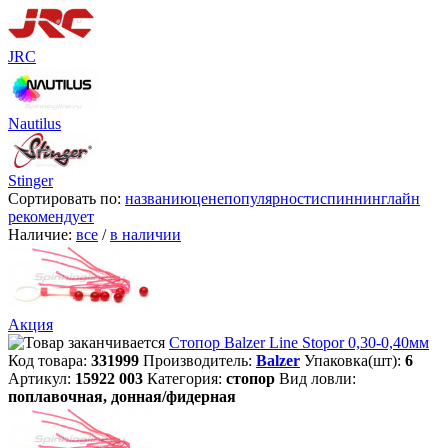
JRC
Nautilus
Stinger
Сортировать по:
названию
цене
популярности
спиннинглайн
рекомендует
Наличие:
все
/
в наличии
Акция
Стопор Balzer Line Stopor 0,30-0,40мм
Код товара:
331999
Производитель:
Balzer
Упаковка(шт):
6
Артикул:
15922 003
Категория:
стопор
Вид ловли:
поплавочная, донная/фидерная