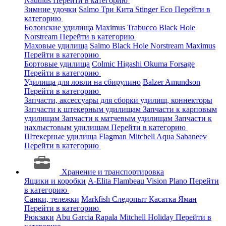
Nautilus
Перейти в категорию
Зимние удочки
Salmo
Три Кита
Stinger
Eco
Перейти в
категорию
Болонские удилища
Maximus
Trabucco
Black Hole
Norstream
Перейти в категорию
Маховые удилища
Salmo
Black Hole
Norstream
Maximus
Перейти в категорию
Бортовые удилища
Colmic
Higashi
Okuma
Forsage
Перейти в категорию
Удилища для ловли на сбирулино
Balzer
Amundson
Перейти в категорию
Запчасти, аксессуары для сборки удилищ, коннекторы
Запчасти к штекерным удилищам
Запчасти к карповым
удилищам
Запчасти к матчевым удилищам
Запчасти к
нахлыстовым удилищам
Перейти в категорию
Штекерные удилища
Flagman
Mitchell
Aqua
Sabaneev
Перейти в категорию
Хранение и транспортировка
Ящики и коробки
A-Elita
Flambeau
Vision
Plano
Перейти
в категорию
Санки, тележки
Markfish
Следопыт
Касатка
Яман
Перейти в категорию
Рюкзаки
Abu Garcia
Rapala
Mitchell
Holiday
Перейти в