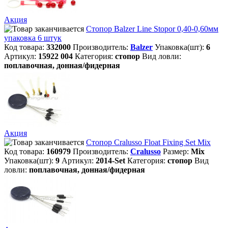
Акция
Стопор Balzer Line Stopor 0,40-0,60мм
упаковка 6 штук
Код товара:
332000
Производитель:
Balzer
Упаковка(шт):
6
Артикул:
15922 004
Категория:
стопор
Вид ловли:
поплавочная, донная/фидерная
Акция
Стопор Cralusso Float Fixing Set Mix
Код товара:
160979
Производитель:
Cralusso
Размер:
Mix
Упаковка(шт):
9
Артикул:
2014-Set
Категория:
стопор
Вид
ловли:
поплавочная, донная/фидерная