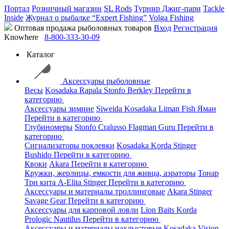
Портал
Розничный магазин
SL Rods
Турнир Джиг-пари
Tackle
Inside
Журнал о рыбалке “Expert Fishing”
Volga Fishing
Оптовая продажа рыболовных товаров
Вход
Регистрация
Knowhere
8-800-333-30-09
Каталог
Аксессуары рыболовные
Весы
Kosadaka
Rapala
Stonfo
Berkley
Перейти в
категорию
Аксессуары зимние
Siweida
Kosadaka
Liman Fish
Яман
Перейти в категорию
Глубиномеры
Stonfo
Cralusso
Flagman
Guru
Перейти в
категорию
Сигнализаторы поклевки
Kosadaka
Korda
Stinger
Bushido
Перейти в категорию
Квоки
Akara
Перейти в категорию
Кружки, жерлицы, емкости для живца, аэраторы
Тонар
Три кита
A-Elita
Stinger
Перейти в категорию
Аксессуары и материалы троллинговые
Akara
Stinger
Savage Gear
Перейти в категорию
Аксессуары для карповой ловли
Lion Baits
Korda
Prologic
Nautilus
Перейти в категорию
Аксессуары и материалы нахлыстовые
Kosadaka
Vision