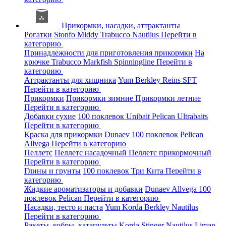
Прикормки, насадки, аттрактанты
Рогатки
Stonfo
Middy
Trabucco
Nautilus
Перейти в
категорию
Принадлежности для приготовления прикормки
На
крючке
Trabucco
Markfish
Spinningline
Перейти в
категорию
Аттрактанты для хищника
Yum
Berkley
Reins
SFT
Перейти в категорию
Прикормки
Прикормки зимние
Прикормки летние
Перейти в категорию
Добавки сухие
100 поклевок
Unibait
Pelican
Ultrabaits
Перейти в категорию
Краска для прикормки
Dunaev
100 поклевок
Pelican
Allvega
Перейти в категорию
Пеллетс
Пеллетс насадочный
Пеллетс прикормочный
Перейти в категорию
Глины и грунты
100 поклевок
Три Кита
Перейти в
категорию
Жидкие ароматизаторы и добавки
Dunaev
Allvega
100
поклевок
Pelican
Перейти в категорию
Насадки, тесто и паста
Yum
Korda
Berkley
Nautilus
Перейти в категорию
Ракеты, кобры, катапульты
Korda
Stinger
Nautilus
Liman