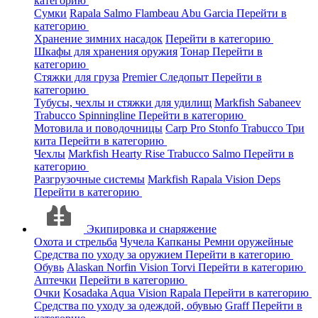
категорию
Сумки
Rapala
Salmo
Flambeau
Abu Garcia
Перейти в
категорию
Хранение зимних насадок
Перейти в категорию
Шкафы для хранения оружия
Тонар
Перейти в
категорию
Стяжки для груза
Premier
Следопыт
Перейти в
категорию
Тубусы, чехлы и стяжки для удилищ
Markfish
Sabaneev
Trabucco
Spinningline
Перейти в категорию
Мотовила и поводочницы
Carp Pro
Stonfo
Trabucco
Три
кита
Перейти в категорию
Чехлы
Markfish
Hearty Rise
Trabucco
Salmo
Перейти в
категорию
Разгрузочные системы
Markfish
Rapala
Vision
Deps
Перейти в категорию
Экипировка и снаряжение
Охота и стрельба
Чучела
Капканы
Ремни оружейные
Средства по уходу за оружием
Перейти в категорию
Обувь
Alaskan
Norfin
Vision
Torvi
Перейти в категорию
Аптечки
Перейти в категорию
Очки
Kosadaka
Aqua
Vision
Rapala
Перейти в категорию
Средства по уходу за одеждой, обувью
Graff
Перейти в