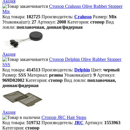
Акция
Стопор Cralusso Olive Rubber Stopper
Mix
Код товара:
182725
Производитель:
Cralusso
Размер:
Mix
Упаковка(шт):
27
Артикул:
2008
Категория:
стопор
Вид
ловли:
поплавочная, донная/фидерная
Акция
Стопор Delphin Olive Rubber Stopper
SSS
Код товара:
414513
Производитель:
Delphin
Цвет:
черный
Размер:
SSS
Материал:
резина
Упаковка(шт):
9
Артикул:
969D02002
Категория:
стопор
Вид ловли:
поплавочная,
донная/фидерная
Акция
Стопор JRC Hair Stops
Код товара:
519732
Производитель:
JRC
Артикул:
1553963
Категория:
стопор