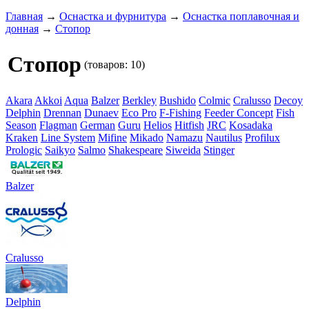
Главная
→
Оснастка и фурнитура
→
Оснастка поплавочная и
донная
→
Стопор
Стопор
(товаров: 10)
Akara
Akkoi
Aqua
Balzer
Berkley
Bushido
Colmic
Cralusso
Decoy
Delphin
Drennan
Dunaev
Eco Pro
F-Fishing
Feeder Concept
Fish
Season
Flagman
German
Guru
Helios
Hitfish
JRC
Kosadaka
Kraken
Line System
Mifine
Mikado
Namazu
Nautilus
Profilux
Prologic
Saikyo
Salmo
Shakespeare
Siweida
Stinger
Balzer
Cralusso
Delphin