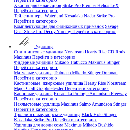
Перейти в категорию
Хвосты для балансиров
Strike Pro
Premier
Helios
LeX
Перейти в категорию
Тейлспиннеры
Waterland
Kosadaka
Nadar
Strike Pro
Перейти в категорию
Комплектующие для силиконовых приманок
Savage
Gear
Strike Pro
Decoy
Yummy
Перейти в категорию
Удилища
Спиннинговые удилища
Norstream
Hearty Rise
CD Rods
Maximus
Перейти в категорию
Фидерные удилища
Mikado
Trabucco
Maximus
Stinger
Перейти в категорию
Матчевые удилища
Trabucco
Mikado
Stinger
Drennan
Перейти в категорию
Кастинговые, джерковые удилища
Hearty Rise
Norstream
Major Craft
Graphiteleader
Перейти в категорию
Карповые удилища
Kosadaka
Prologic
Amundson
Freeway
Перейти в категорию
Нахлыстовые удилища
Maximus
Salmo
Amundson
Stinger
Перейти в категорию
Троллинговые, морские удилища
Black Hole
Stinger
Kosadaka
Strike Pro
Перейти в категорию
Удилища для ловли сома
Maximus
Mikado
Bushido