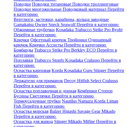
Поводки
Поводки титановые
Поводки троллинговые
Поводки многожильные
Поводковый материал
Перейти
в категорию
Вертлюги, застежки, карабины, кольца заводные
Gamakatsu
Owner
Sneck
Seawolf
Перейти в категорию
Обжимные трубочки
Kosadaka
Trabucco
Strike Pro
Ryobi
Перейти в категорию
Крючки
Офсетный крючок
Тройники
Одинарный
крючок
Крючки Ассисты
Перейти в категорию
Бомбарды
Trabucco
Strike Pro
Berkley
ECO
Перейти в
категорию
Поплавки
Trabucco
Stonfo
Kosadaka
Cralusso
Перейти в
категорию
Оснастка карповая
Korda
Kosadaka
Guru
Stinger
Перейти
в категорию
Держатели для приманок
Decoy
Hitfish
Select
Cralusso
Перейти в категорию
Оснастка поплавочная и донная
Кембрики
Стопор
Бусины
Светлячки
Перейти в категорию
Термоусадочные трубки
Nautilus
Namazu
Korda
Liman
Fish
Перейти в категорию
Оснастка морская
Balzer
Higashi
Savage Gear
Mikado
Перейти в категорию
Оснастка для живца
Stinger
Mikado
Mifine
Перейти в
категорию