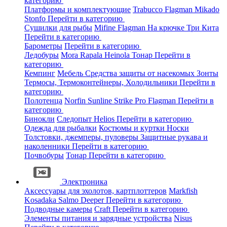
категорию
Платформы и комплектующие
Trabucco
Flagman
Mikado
Stonfo
Перейти в категорию
Сушилки для рыбы
Mifine
Flagman
На крючке
Три Кита
Перейти в категорию
Барометры
Перейти в категорию
Ледобуры
Mora
Rapala
Heinola
Тонар
Перейти в
категорию
Кемпинг
Мебель
Средства защиты от насекомых
Зонты
Термосы, Термоконтейнеры, Холодильники
Перейти в
категорию
Полотенца
Norfin
Sunline
Strike Pro
Flagman
Перейти в
категорию
Бинокли
Следопыт
Helios
Перейти в категорию
Одежда для рыбалки
Костюмы и куртки
Носки
Толстовки, джемперы, пуловеры
Защитные рукава и
наколенники
Перейти в категорию
Почвобуры
Тонар
Перейти в категорию
Электроника
Аксессуары для эхолотов, картплоттеров
Markfish
Kosadaka
Salmo
Deeper
Перейти в категорию
Подводные камеры
Craft
Перейти в категорию
Элементы питания и зарядные устройства
Nisus