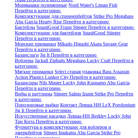
Мормышки полимерные
Nord Water's
Liman Fish
Перейти в категорию
Комплектующие для спиннербейтов
Strike Pro
Megabass
Abu Garcia
Hearty Rise
Перейти в категорию
Бактейлы
SnastiGood
Frapp
Stinger
Перейти в категорию
Комплектующие для бактейлов
SnastiGood
Stinger
Перейти в категорию
Морские приманки
Mikado
Higashi
Akara
Savage Gear
Перейти в категорию
Баланслаги
Jig It
Перейти в категорию
Воблеры
Jackall
Zipbaits
Megabass
Lucky Craft
Перейти в
категорию
Мягкие приманки
Select старая упаковка
Bass Assassin
Action Plastics
Lunker City
Перейти в категорию
Балансиры
Nils Master
Lucky John
Kuusamo
Abu Garcia
Перейти в категорию
Вибы и раттлины
Stinger
Salmo
Izumi
Strike Pro
Перейти
в категорию
Поролоновые рыбки
Контакт
Левша НН
LeX Porolonium
Jig It
Перейти в категорию
Искусственные насадки
Левша-НН
Berkley
Lucky John
Три Кита
Перейти в категорию
Фурнитура и комплектующие для воблеров и
джеркбейтов
Stinger
Imakatsu
Abu Garcia
Strike Pro