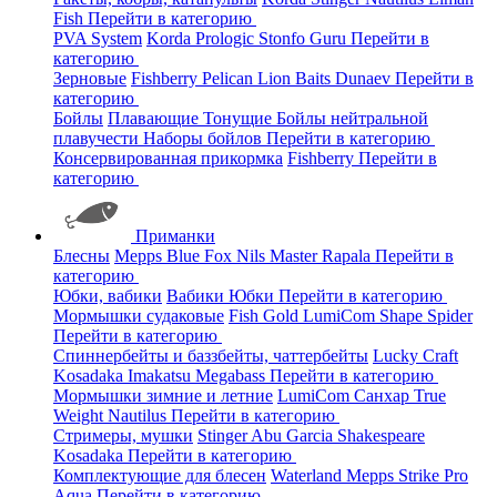
Fish
Перейти в категорию
PVA System
Korda
Prologic
Stonfo
Guru
Перейти в
категорию
Зерновые
Fishberry
Pelican
Lion Baits
Dunaev
Перейти в
категорию
Бойлы
Плавающие
Тонущие
Бойлы нейтральной
плавучести
Наборы бойлов
Перейти в категорию
Консервированная прикормка
Fishberry
Перейти в
категорию
Приманки
Блесны
Mepps
Blue Fox
Nils Master
Rapala
Перейти в
категорию
Юбки, вабики
Вабики
Юбки
Перейти в категорию
Мормышки судаковые
Fish Gold
LumiCom
Shape
Spider
Перейти в категорию
Спиннербейты и баззбейты, чаттербейты
Lucky Craft
Kosadaka
Imakatsu
Megabass
Перейти в категорию
Мормышки зимние и летние
LumiCom
Санхар
True
Weight
Nautilus
Перейти в категорию
Стримеры, мушки
Stinger
Abu Garcia
Shakespeare
Kosadaka
Перейти в категорию
Комплектующие для блесен
Waterland
Mepps
Strike Pro
Aqua
Перейти в категорию