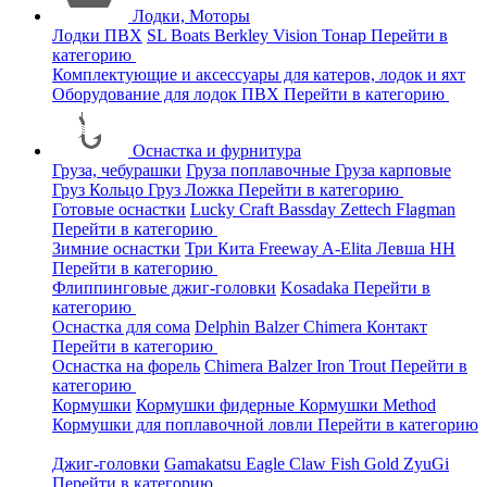
Лодки, Моторы
Лодки ПВХ
SL Boats
Berkley
Vision
Тонар
Перейти в
категорию
Комплектующие и аксессуары для катеров, лодок и яхт
Оборудование для лодок ПВХ
Перейти в категорию
Оснастка и фурнитура
Груза, чебурашки
Груза поплавочные
Груза карповые
Груз Кольцо
Груз Ложка
Перейти в категорию
Готовые оснастки
Lucky Craft
Bassday
Zettech
Flagman
Перейти в категорию
Зимние оснастки
Три Кита
Freeway
A-Elita
Левша НН
Перейти в категорию
Флиппинговые джиг-головки
Kosadaka
Перейти в
категорию
Оснастка для сома
Delphin
Balzer
Chimera
Контакт
Перейти в категорию
Оснастка на форель
Chimera
Balzer
Iron Trout
Перейти в
категорию
Кормушки
Кормушки фидерные
Кормушки Method
Кормушки для поплавочной ловли
Перейти в категорию
Джиг-головки
Gamakatsu
Eagle Claw
Fish Gold
ZyuGi
Перейти в категорию