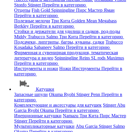
Stonfo
Stinger
Перейти в категорию
Отцепы
Fish Gold
Spinningline
Пирс Мастер
Яман
Перейти в категорию
Полезные мелочи
Три Кита
Golden Mean
Megabass
Berkley
Перейти в категорию
Стойки и держатели для удилищ и садков, род-поды
Middy
Trabucco
Salmo
Три Кита
Перейти в категорию
Подсачеки, липгрипы, багры, куканы, садки
Trabucco
Kosadaka
Sabaneev
Salmo
Перейти в категорию
Фирменная и сувенирная продукция, тематическая
литература и видео
Spinningline
Reins
SL rods
Maximus
Перейти в категорию
Инструменты и ножи
Ножи
Инструменты
Перейти в
категорию
Катушки
Запасные шпули
Okuma
Ryobi
Stinger
Penn
Перейти в
категорию
Комплектующие и аксессуары для катушек
Stinger
Abu
Garcia
Ryobi
Okuma
Перейти в категорию
Инерционные катушки
Namazu
Три Кита
Пирс Мастер
Stinger
Перейти в категорию
Мультипликаторные катушки
Abu Garcia
Stinger
Salmo
Okuma
Перейти в категорию