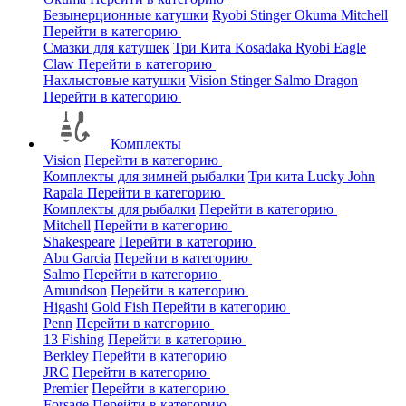
Безынерционные катушки
Ryobi
Stinger
Okuma
Mitchell
Перейти в категорию
Смазки для катушек
Три Кита
Kosadaka
Ryobi
Eagle
Claw
Перейти в категорию
Нахлыстовые катушки
Vision
Stinger
Salmo
Dragon
Перейти в категорию
Комплекты
Vision
Перейти в категорию
Комплекты для зимней рыбалки
Три кита
Lucky John
Rapala
Перейти в категорию
Комплекты для рыбалки
Перейти в категорию
Mitchell
Перейти в категорию
Shakespeare
Перейти в категорию
Abu Garcia
Перейти в категорию
Salmo
Перейти в категорию
Amundson
Перейти в категорию
Higashi
Gold Fish
Перейти в категорию
Penn
Перейти в категорию
13 Fishing
Перейти в категорию
Berkley
Перейти в категорию
JRC
Перейти в категорию
Premier
Перейти в категорию
Forsage
Перейти в категорию