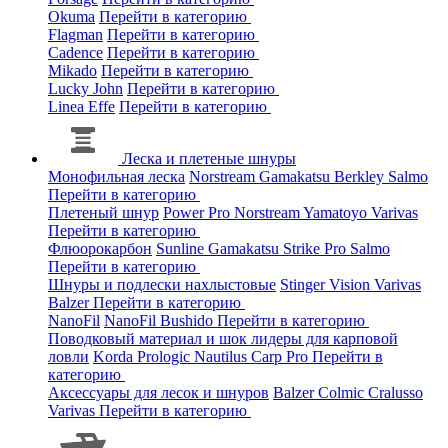
Okuma
Перейти в категорию
Flagman
Перейти в категорию
Cadence
Перейти в категорию
Mikado
Перейти в категорию
Lucky John
Перейти в категорию
Linea Effe
Перейти в категорию
Леска и плетеные шнуры
Монофильная леска
Norstream
Gamakatsu
Berkley
Salmo
Перейти в категорию
Плетеный шнур
Power Pro
Norstream
Yamatoyo
Varivas
Перейти в категорию
Флюорокарбон
Sunline
Gamakatsu
Strike Pro
Salmo
Перейти в категорию
Шнуры и подлески нахлыстовые
Stinger
Vision
Varivas
Balzer
Перейти в категорию
NanoFil
NanoFil
Bushido
Перейти в категорию
Поводковый материал и шок лидеры для карповой
ловли
Korda
Prologic
Nautilus
Carp Pro
Перейти в
категорию
Аксессуары для лесок и шнуров
Balzer
Colmic
Cralusso
Varivas
Перейти в категорию