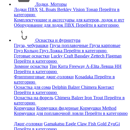
Лодки, Моторы
Лодки ПВХ
SL Boats
Berkley
Vision
Тонар
Перейти в
категорию
Комплектующие и аксессуары для катеров, лодок и яхт
Оборудование для лодок ПВХ
Перейти в категорию
Оснастка и фурнитура
Груза, чебурашки
Груза поплавочные
Груза карповые
Груз Кольцо
Груз Ложка
Перейти в категорию
Готовые оснастки
Lucky Craft
Bassday
Zettech
Flagman
Перейти в категорию
Зимние оснастки
Три Кита
Freeway
A-Elita
Левша НН
Перейти в категорию
Флиппинговые джиг-головки
Kosadaka
Перейти в
категорию
Оснастка для сома
Delphin
Balzer
Chimera
Контакт
Перейти в категорию
Оснастка на форель
Chimera
Balzer
Iron Trout
Перейти в
категорию
Кормушки
Кормушки фидерные
Кормушки Method
Кормушки для поплавочной ловли
Перейти в категорию
Джиг-головки
Gamakatsu
Eagle Claw
Fish Gold
ZyuGi
Перейти в категорию