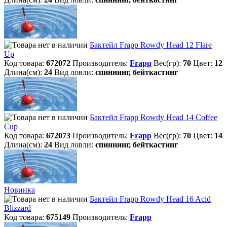
Бактейл Frapp Rowdy Head 12 Flare
Up
Код товара:
672072
Производитель:
Frapp
Вес(гр):
70
Цвет:
12
Длина(см):
24
Вид ловли:
спиннинг, бейткастинг
Бактейл Frapp Rowdy Head 14 Coffee
Cup
Код товара:
672073
Производитель:
Frapp
Вес(гр):
70
Цвет:
14
Длина(см):
24
Вид ловли:
спиннинг, бейткастинг
Новинка
Бактейл Frapp Rowdy Head 16 Acid
Blizzard
Код товара:
675149
Производитель:
Frapp