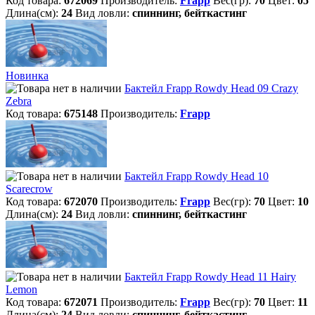
Код товара:
672069
Производитель:
Frapp
Вес(гр):
70
Цвет:
05
Длина(см):
24
Вид ловли:
спиннинг, бейткастинг
Новинка
Бактейл Frapp Rowdy Head 09 Crazy
Zebra
Код товара:
675148
Производитель:
Frapp
Бактейл Frapp Rowdy Head 10
Scarecrow
Код товара:
672070
Производитель:
Frapp
Вес(гр):
70
Цвет:
10
Длина(см):
24
Вид ловли:
спиннинг, бейткастинг
Бактейл Frapp Rowdy Head 11 Hairy
Lemon
Код товара:
672071
Производитель:
Frapp
Вес(гр):
70
Цвет:
11
Длина(см):
24
Вид ловли:
спиннинг, бейткастинг