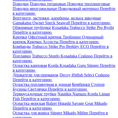
Поводки
Поводки титановые
Поводки троллинговые
Поводки многожильные
Поводковый материал
Перейти
в категорию
Вертлюги, застежки, карабины, кольца заводные
Gamakatsu
Owner
Sneck
Seawolf
Перейти в категорию
Обжимные трубочки
Kosadaka
Trabucco
Strike Pro
Ryobi
Перейти в категорию
Крючки
Офсетный крючок
Тройники
Одинарный
крючок
Крючки Ассисты
Перейти в категорию
Бомбарды
Trabucco
Strike Pro
Berkley
ECO
Перейти в
категорию
Поплавки
Trabucco
Stonfo
Kosadaka
Cralusso
Перейти в
категорию
Оснастка карповая
Korda
Kosadaka
Guru
Stinger
Перейти
в категорию
Держатели для приманок
Decoy
Hitfish
Select
Cralusso
Перейти в категорию
Оснастка поплавочная и донная
Кембрики
Стопор
Бусины
Светлячки
Перейти в категорию
Термоусадочные трубки
Nautilus
Namazu
Korda
Liman
Fish
Перейти в категорию
Оснастка морская
Balzer
Higashi
Savage Gear
Mikado
Перейти в категорию
Оснастка для живца
Stinger
Mikado
Mifine
Перейти в
категорию