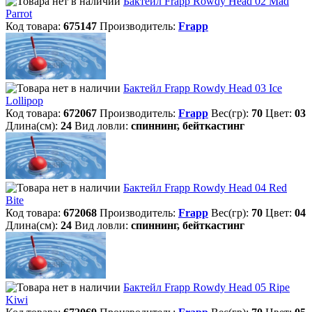
Бактейл Frapp Rowdy Head 02 Mad
Parrot
Код товара:
675147
Производитель:
Frapp
Бактейл Frapp Rowdy Head 03 Ice
Lollipop
Код товара:
672067
Производитель:
Frapp
Вес(гр):
70
Цвет:
03
Длина(см):
24
Вид ловли:
спиннинг, бейткастинг
Бактейл Frapp Rowdy Head 04 Red
Bite
Код товара:
672068
Производитель:
Frapp
Вес(гр):
70
Цвет:
04
Длина(см):
24
Вид ловли:
спиннинг, бейткастинг
Бактейл Frapp Rowdy Head 05 Ripe
Kiwi