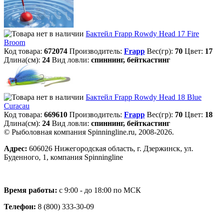
Бактейл Frapp Rowdy Head 17 Fire
Broom
Код товара:
672074
Производитель:
Frapp
Вес(гр):
70
Цвет:
17
Длина(см):
24
Вид ловли:
спиннинг, бейткастинг
Бактейл Frapp Rowdy Head 18 Blue
Curacau
Код товара:
669610
Производитель:
Frapp
Вес(гр):
70
Цвет:
18
Длина(см):
24
Вид ловли:
спиннинг, бейткастинг
© Рыболовная компания Spinningline.ru, 2008-2026.
Адрес:
606026 Нижегородская область, г. Дзержинск, ул.
Буденного, 1, компания Spinningline
Время работы:
с 9:00 - до 18:00 по МСК
Телефон:
8 (800) 333-30-09