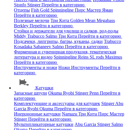
Stonfo
Stinger
Перейти в категорию
Отцепы
Fish Gold
Spinningline
Пирс Мастер
Яман
Перейти в категорию
Полезные мелочи
Три Кита
Golden Mean
Megabass
Berkley
Перейти в категорию
Стойки и держатели для удилищ и садков, род-поды
Middy
Trabucco
Salmo
Три Кита
Перейти в категорию
Подсачеки, липгрипы, багры, куканы, садки
Trabucco
Kosadaka
Sabaneev
Salmo
Перейти в категорию
Фирменная и сувенирная продукция, тематическая
литература и видео
Spinningline
Reins
SL rods
Maximus
Перейти в категорию
Инструменты и ножи
Ножи
Инструменты
Перейти в
категорию
Катушки
Запасные шпули
Okuma
Ryobi
Stinger
Penn
Перейти в
категорию
Комплектующие и аксессуары для катушек
Stinger
Abu
Garcia
Ryobi
Okuma
Перейти в категорию
Инерционные катушки
Namazu
Три Кита
Пирс Мастер
Stinger
Перейти в категорию
Мультипликаторные катушки
Abu Garcia
Stinger
Salmo
Okuma
Перейти в категорию