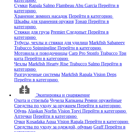
категорию
Сумки
Rapala
Salmo
Flambeau
Abu Garcia
Перейти в
категорию
Хранение зимних насадок
Перейти в категорию
Шкафы для хранения оружия
Тонар
Перейти в
категорию
Стяжки для груза
Premier
Следопыт
Перейти в
категорию
Тубусы, чехлы и стяжки для удилищ
Markfish
Sabaneev
Trabucco
Spinningline
Перейти в категорию
Мотовила и поводочницы
Carp Pro
Stonfo
Trabucco
Три
кита
Перейти в категорию
Чехлы
Markfish
Hearty Rise
Trabucco
Salmo
Перейти в
категорию
Разгрузочные системы
Markfish
Rapala
Vision
Deps
Перейти в категорию
Экипировка и снаряжение
Охота и стрельба
Чучела
Капканы
Ремни оружейные
Средства по уходу за оружием
Перейти в категорию
Обувь
Alaskan
Norfin
Vision
Torvi
Перейти в категорию
Аптечки
Перейти в категорию
Очки
Kosadaka
Aqua
Vision
Rapala
Перейти в категорию
Средства по уходу за одеждой, обувью
Graff
Перейти в