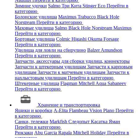
Nautilus
Перейти в категорию
Зимние удочки
Salmo
Три Кита
Stinger
Eco
Перейти в
категорию
Болонские удилища
Maximus
Trabucco
Black Hole
Norstream
Перейти в категорию
Маховые удилища
Salmo
Black Hole
Norstream
Maximus
Перейти в категорию
Бортовые удилища
Colmic
Higashi
Okuma
Forsage
Перейти в категорию
Удилища для ловли на сбирулино
Balzer
Amundson
Перейти в категорию
Запчасти, аксессуары для сборки удилищ, коннекторы
Запчасти к штекерным удилищам
Запчасти к карповым
удилищам
Запчасти к матчевым удилищам
Запчасти к
нахлыстовым удилищам
Перейти в категорию
Штекерные удилища
Flagman
Mitchell
Aqua
Sabaneev
Перейти в категорию
Хранение и транспортировка
Ящики и коробки
A-Elita
Flambeau
Vision
Plano
Перейти
в категорию
Санки, тележки
Markfish
Следопыт
Касатка
Яман
Перейти в категорию
Рюкзаки
Abu Garcia
Rapala
Mitchell
Holiday
Перейти в