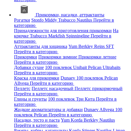
Прикормки, насадки, аттрактанты
Рогатки
Stonfo
Middy
Trabucco
Nautilus
Перейти в
категорию
Принадлежности для приготовления прикормки
На
крючке
Trabucco
Markfish
Spinningline
Перейти в
категорию
Аттрактанты для хищника
Yum
Berkley
Reins
SFT
Перейти в категорию
Прикормки
Прикормки зимние
Прикормки летние
Перейти в категорию
Добавки сухие
100 поклевок
Unibait
Pelican
Ultrabaits
Перейти в категорию
Краска для прикормки
Dunaev
100 поклевок
Pelican
Allvega
Перейти в категорию
Пеллетс
Пеллетс насадочный
Пеллетс прикормочный
Перейти в категорию
Глины и грунты
100 поклевок
Три Кита
Перейти в
категорию
Жидкие ароматизаторы и добавки
Dunaev
Allvega
100
поклевок
Pelican
Перейти в категорию
Насадки, тесто и паста
Yum
Korda
Berkley
Nautilus
Перейти в категорию
Ракеты, кобры, катапульты
Korda
Stinger
Nautilus
Liman