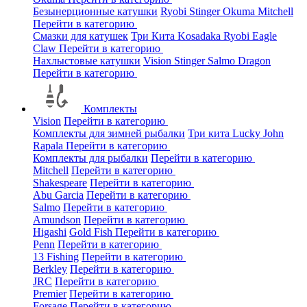
Безынерционные катушки
Ryobi
Stinger
Okuma
Mitchell
Перейти в категорию
Смазки для катушек
Три Кита
Kosadaka
Ryobi
Eagle
Claw
Перейти в категорию
Нахлыстовые катушки
Vision
Stinger
Salmo
Dragon
Перейти в категорию
Комплекты
Vision
Перейти в категорию
Комплекты для зимней рыбалки
Три кита
Lucky John
Rapala
Перейти в категорию
Комплекты для рыбалки
Перейти в категорию
Mitchell
Перейти в категорию
Shakespeare
Перейти в категорию
Abu Garcia
Перейти в категорию
Salmo
Перейти в категорию
Amundson
Перейти в категорию
Higashi
Gold Fish
Перейти в категорию
Penn
Перейти в категорию
13 Fishing
Перейти в категорию
Berkley
Перейти в категорию
JRC
Перейти в категорию
Premier
Перейти в категорию
Forsage
Перейти в категорию