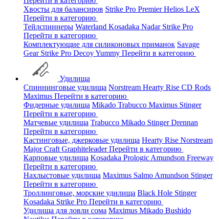
Перейти в категорию
Хвосты для балансиров
Strike Pro
Premier
Helios
LeX
Перейти в категорию
Тейлспиннеры
Waterland
Kosadaka
Nadar
Strike Pro
Перейти в категорию
Комплектующие для силиконовых приманок
Savage
Gear
Strike Pro
Decoy
Yummy
Перейти в категорию
Удилища
Спиннинговые удилища
Norstream
Hearty Rise
CD Rods
Maximus
Перейти в категорию
Фидерные удилища
Mikado
Trabucco
Maximus
Stinger
Перейти в категорию
Матчевые удилища
Trabucco
Mikado
Stinger
Drennan
Перейти в категорию
Кастинговые, джерковые удилища
Hearty Rise
Norstream
Major Craft
Graphiteleader
Перейти в категорию
Карповые удилища
Kosadaka
Prologic
Amundson
Freeway
Перейти в категорию
Нахлыстовые удилища
Maximus
Salmo
Amundson
Stinger
Перейти в категорию
Троллинговые, морские удилища
Black Hole
Stinger
Kosadaka
Strike Pro
Перейти в категорию
Удилища для ловли сома
Maximus
Mikado
Bushido