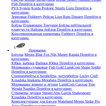
Fish
Перейти в категорию
PVA System
Korda
Prologic
Stonfo
Guru
Перейти в
категорию
Зерновые
Fishberry
Pelican
Lion Baits
Dunaev
Перейти в
категорию
Бойлы
Плавающие
Тонущие
Бойлы нейтральной
плавучести
Наборы бойлов
Перейти в категорию
Консервированная прикормка
Fishberry
Перейти в
категорию
Приманки
Блесны
Mepps
Blue Fox
Nils Master
Rapala
Перейти в
категорию
Юбки, вабики
Вабики
Юбки
Перейти в категорию
Мормышки судаковые
Fish Gold
LumiCom
Shape
Spider
Перейти в категорию
Спиннербейты и баззбейты, чаттербейты
Lucky Craft
Kosadaka
Imakatsu
Megabass
Перейти в категорию
Мормышки зимние и летние
LumiCom
Санхар
True
Weight
Nautilus
Перейти в категорию
Стримеры, мушки
Stinger
Abu Garcia
Shakespeare
Kosadaka
Перейти в категорию
Комплектующие для блесен
Waterland
Mepps
Strike Pro
Aqua
Перейти в категорию