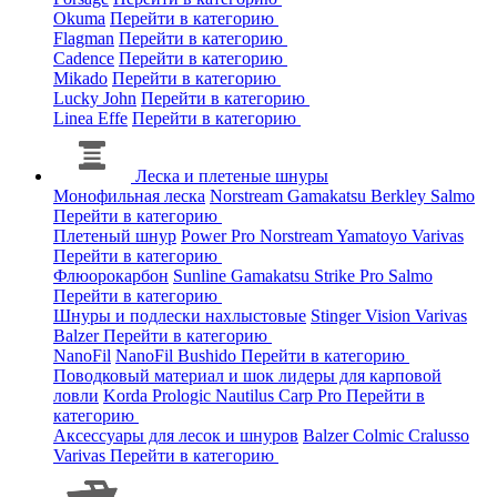
Okuma
Перейти в категорию
Flagman
Перейти в категорию
Cadence
Перейти в категорию
Mikado
Перейти в категорию
Lucky John
Перейти в категорию
Linea Effe
Перейти в категорию
Леска и плетеные шнуры
Монофильная леска
Norstream
Gamakatsu
Berkley
Salmo
Перейти в категорию
Плетеный шнур
Power Pro
Norstream
Yamatoyo
Varivas
Перейти в категорию
Флюорокарбон
Sunline
Gamakatsu
Strike Pro
Salmo
Перейти в категорию
Шнуры и подлески нахлыстовые
Stinger
Vision
Varivas
Balzer
Перейти в категорию
NanoFil
NanoFil
Bushido
Перейти в категорию
Поводковый материал и шок лидеры для карповой
ловли
Korda
Prologic
Nautilus
Carp Pro
Перейти в
категорию
Аксессуары для лесок и шнуров
Balzer
Colmic
Cralusso
Varivas
Перейти в категорию