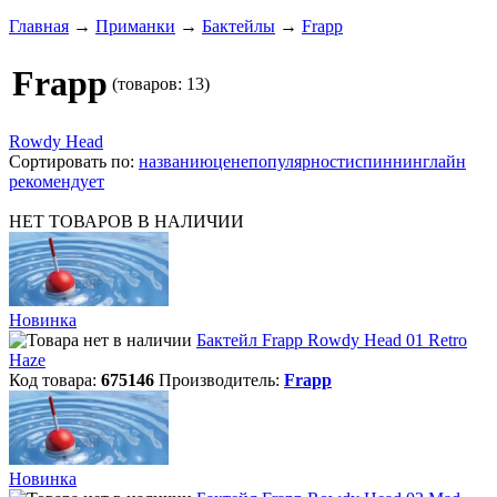
Главная
→
Приманки
→
Бактейлы
→
Frapp
Frapp
(товаров: 13)
Rowdy Head
Сортировать по:
названию
цене
популярности
спиннинглайн
рекомендует
НЕТ ТОВАРОВ В НАЛИЧИИ
Новинка
Бактейл Frapp Rowdy Head 01 Retro
Haze
Код товара:
675146
Производитель:
Frapp
Новинка