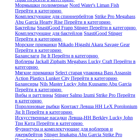
Мормышки полимерные
Nord Water's
Liman Fish
Перейти в категорию
Комплектующие для спиннербейтов
Strike Pro
Megabass
Abu Garcia
Hearty Rise
Перейти в категорию
Бактейлы
SnastiGood
Frapp
Stinger
Перейти в категорию
Комплектующие для бактейлов
SnastiGood
Stinger
Перейти в категорию
Морские приманки
Mikado
Higashi
Akara
Savage Gear
Перейти в категорию
Баланслаги
Jig It
Перейти в категорию
Воблеры
Jackall
Zipbaits
Megabass
Lucky Craft
Перейти в
категорию
Мягкие приманки
Select старая упаковка
Bass Assassin
Action Plastics
Lunker City
Перейти в категорию
Балансиры
Nils Master
Lucky John
Kuusamo
Abu Garcia
Перейти в категорию
Вибы и раттлины
Stinger
Salmo
Izumi
Strike Pro
Перейти
в категорию
Поролоновые рыбки
Контакт
Левша НН
LeX Porolonium
Jig It
Перейти в категорию
Искусственные насадки
Левша-НН
Berkley
Lucky John
Три Кита
Перейти в категорию
Фурнитура и комплектующие для воблеров и
джеркбейтов
Stinger
Imakatsu
Abu Garcia
Strike Pro