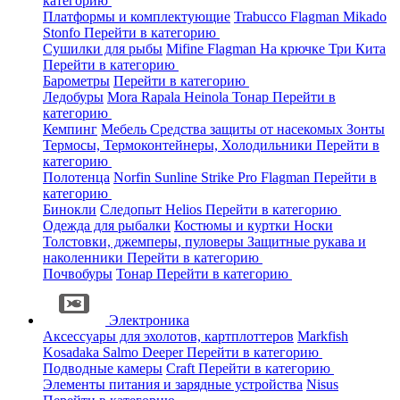
категорию
Платформы и комплектующие
Trabucco
Flagman
Mikado
Stonfo
Перейти в категорию
Сушилки для рыбы
Mifine
Flagman
На крючке
Три Кита
Перейти в категорию
Барометры
Перейти в категорию
Ледобуры
Mora
Rapala
Heinola
Тонар
Перейти в
категорию
Кемпинг
Мебель
Средства защиты от насекомых
Зонты
Термосы, Термоконтейнеры, Холодильники
Перейти в
категорию
Полотенца
Norfin
Sunline
Strike Pro
Flagman
Перейти в
категорию
Бинокли
Следопыт
Helios
Перейти в категорию
Одежда для рыбалки
Костюмы и куртки
Носки
Толстовки, джемперы, пуловеры
Защитные рукава и
наколенники
Перейти в категорию
Почвобуры
Тонар
Перейти в категорию
Электроника
Аксессуары для эхолотов, картплоттеров
Markfish
Kosadaka
Salmo
Deeper
Перейти в категорию
Подводные камеры
Craft
Перейти в категорию
Элементы питания и зарядные устройства
Nisus