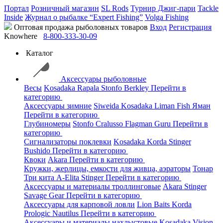
Портал
Розничный магазин
SL Rods
Турнир Джиг-пари
Tackle
Inside
Журнал о рыбалке “Expert Fishing”
Volga Fishing
Оптовая продажа рыболовных товаров
Вход
Регистрация
Knowhere
8-800-333-30-09
Каталог
Аксессуары рыболовные
Весы
Kosadaka
Rapala
Stonfo
Berkley
Перейти в
категорию
Аксессуары зимние
Siweida
Kosadaka
Liman Fish
Яман
Перейти в категорию
Глубиномеры
Stonfo
Cralusso
Flagman
Guru
Перейти в
категорию
Сигнализаторы поклевки
Kosadaka
Korda
Stinger
Bushido
Перейти в категорию
Квоки
Akara
Перейти в категорию
Кружки, жерлицы, емкости для живца, аэраторы
Тонар
Три кита
A-Elita
Stinger
Перейти в категорию
Аксессуары и материалы троллинговые
Akara
Stinger
Savage Gear
Перейти в категорию
Аксессуары для карповой ловли
Lion Baits
Korda
Prologic
Nautilus
Перейти в категорию
Аксессуары и материалы нахлыстовые
Kosadaka
Vision