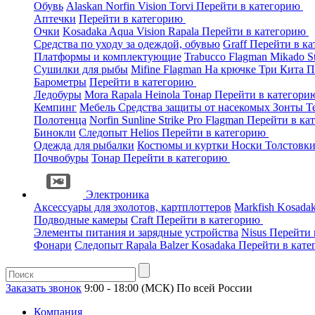
Обувь
Alaskan
Norfin
Vision
Torvi
Перейти в категорию
Аптечки
Перейти в категорию
Очки
Kosadaka
Aqua
Vision
Rapala
Перейти в категорию
Средства по уходу за одеждой, обувью
Graff
Перейти в к
Платформы и комплектующие
Trabucco
Flagman
Mikado
S
Сушилки для рыбы
Mifine
Flagman
На крючке
Три Кита
П
Барометры
Перейти в категорию
Ледобуры
Mora
Rapala
Heinola
Тонар
Перейти в категор
Кемпинг
Мебель
Средства защиты от насекомых
Зонты
Т
Полотенца
Norfin
Sunline
Strike Pro
Flagman
Перейти в ка
Бинокли
Следопыт
Helios
Перейти в категорию
Одежда для рыбалки
Костюмы и куртки
Носки
Толстовк
Почвобуры
Тонар
Перейти в категорию
Электроника
Аксессуары для эхолотов, картплоттеров
Markfish
Kosada
Подводные камеры
Craft
Перейти в категорию
Элементы питания и зарядные устройства
Nisus
Перейти 
Фонари
Следопыт
Rapala
Balzer
Kosadaka
Перейти в кат
Заказать звонок
9:00 - 18:00 (МСК)
По всей России
Компания