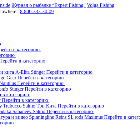
Inside
Журнал о рыбалке “Expert Fishing”
Volga Fishing
owhere
8-800-333-30-09
ю
рейти в категорию
тегорию
Перейти в категорию
ри кита
A-Elita
Stinger
Перейти в категорию
age Gear
Перейти в категорию
Nautilus
Перейти в категорию
onfo
Stinger
Перейти в категорию
и в категорию
y
Перейти в категорию
dy
Trabucco
Salmo
Три Кита
Перейти в категорию
adaka
Sabaneev
Salmo
Перейти в категорию
тура и видео
Spinningline
Reins
SL rods
Maximus
Перейти в кате
егорию