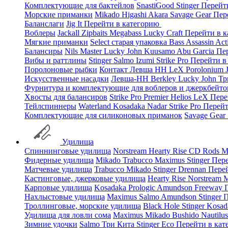
Комплектующие для бактейлов
SnastiGood
Stinger
Перейт
Морские приманки
Mikado
Higashi
Akara
Savage Gear
Пер
Баланслаги
Jig It
Перейти в категорию
Воблеры
Jackall
Zipbaits
Megabass
Lucky Craft
Перейти в 
Мягкие приманки
Select старая упаковка
Bass Assassin
Act
Балансиры
Nils Master
Lucky John
Kuusamo
Abu Garcia
Пе
Вибы и раттлины
Stinger
Salmo
Izumi
Strike Pro
Перейти в
Поролоновые рыбки
Контакт
Левша НН
LeX Porolonium
Искусственные насадки
Левша-НН
Berkley
Lucky John
Тр
Фурнитура и комплектующие для воблеров и джеркбейто
Хвосты для балансиров
Strike Pro
Premier
Helios
LeX
Пере
Тейлспиннеры
Waterland
Kosadaka
Nadar
Strike Pro
Перейт
Комплектующие для силиконовых приманок
Savage Gear
Удилища
Спиннинговые удилища
Norstream
Hearty Rise
CD Rods
M
Фидерные удилища
Mikado
Trabucco
Maximus
Stinger
Пере
Матчевые удилища
Trabucco
Mikado
Stinger
Drennan
Пере
Кастинговые, джерковые удилища
Hearty Rise
Norstream
M
Карповые удилища
Kosadaka
Prologic
Amundson
Freeway
Нахлыстовые удилища
Maximus
Salmo
Amundson
Stinger
П
Троллинговые, морские удилища
Black Hole
Stinger
Kosad
Удилища для ловли сома
Maximus
Mikado
Bushido
Nautilu
Зимние удочки
Salmo
Три Кита
Stinger
Eco
Перейти в ка