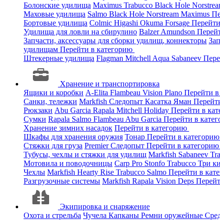
Болонские удилища
Maximus
Trabucco
Black Hole
Norstre
Маховые удилища
Salmo
Black Hole
Norstream
Maximus
Пе
Бортовые удилища
Colmic
Higashi
Okuma
Forsage
Перейти
Удилища для ловли на сбирулино
Balzer
Amundson
Перей
Запчасти, аксессуары для сборки удилищ, коннекторы
За
удилищам
Перейти в категорию
Штекерные удилища
Flagman
Mitchell
Aqua
Sabaneev
Пере
Хранение и транспортировка
Ящики и коробки
A-Elita
Flambeau
Vision
Plano
Перейти в
Санки, тележки
Markfish
Следопыт
Касатка
Яман
Перейт
Рюкзаки
Abu Garcia
Rapala
Mitchell
Holiday
Перейти в ка
Сумки
Rapala
Salmo
Flambeau
Abu Garcia
Перейти в кате
Хранение зимних насадок
Перейти в категорию
Шкафы для хранения оружия
Тонар
Перейти в категори
Стяжки для груза
Premier
Следопыт
Перейти в категори
Тубусы, чехлы и стяжки для удилищ
Markfish
Sabaneev
Tr
Мотовила и поводочницы
Carp Pro
Stonfo
Trabucco
Три к
Чехлы
Markfish
Hearty Rise
Trabucco
Salmo
Перейти в кат
Разгрузочные системы
Markfish
Rapala
Vision
Deps
Перейт
Экипировка и снаряжение
Охота и стрельба
Чучела
Капканы
Ремни оружейные
Сред