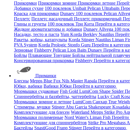
Прикормки
Прикормки зимние
Прикормки летние
Перей
Добавки сухие
100 поклевок
Unibait
Pelican
Ultrabaits
Пере
Краска для прикормки
Dunaev
100 поклевок
Pelican
Allve
Пеллетс
Пеллетс насадочный
Пеллетс прикормочный
Пер
Глины и грунты
100 поклевок
Три Кита
Перейти в катег
Жидкие ароматизаторы и добавки
Dunaev
Allvega
100 по
Насадки, тесто и паста
Yum
Korda
Berkley
Nautilus
Перейт
Ракеты, кобры, катапульты
Korda
Stinger
Nautilus
Liman Fi
PVA System
Korda
Prologic
Stonfo
Guru
Перейти в катего
Зерновые
Fishberry
Pelican
Lion Baits
Dunaev
Перейти в к
Бойлы
Плавающие
Тонущие
Бойлы нейтральной плавуче
Консервированная прикормка
Fishberry
Перейти в катег
Приманки
Блесны
Mepps
Blue Fox
Nils Master
Rapala
Перейти в кат
Юбки, вабики
Вабики
Юбки
Перейти в категорию
Мормышки судаковые
Fish Gold
LumiCom
Shape
Spider
Пе
Спиннербейты и баззбейты, чаттербейты
Lucky Craft
Kos
Мормышки зимние и летние
LumiCom
Санхар
True Weigh
Стримеры, мушки
Stinger
Abu Garcia
Shakespeare
Kosadak
Комплектующие для блесен
Waterland
Mepps
Strike Pro
Aq
Мормышки полимерные
Nord Water's
Liman Fish
Перейти
Комплектующие для спиннербейтов
Strike Pro
Megabass
A
Бактейлы
SnastiGood
Frapp
Stinger
Перейти в категорию