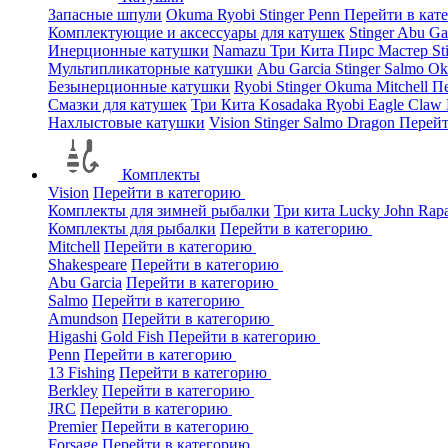
Запасные шпули
Okuma
Ryobi
Stinger
Penn
Перейти в кат
Комплектующие и аксессуары для катушек
Stinger
Abu Ga
Инерционные катушки
Namazu
Три Кита
Пирс Мастер
St
Мультипликаторные катушки
Abu Garcia
Stinger
Salmo
O
Безынерционные катушки
Ryobi
Stinger
Okuma
Mitchell
Пе
Смазки для катушек
Три Кита
Kosadaka
Ryobi
Eagle Claw
Нахлыстовые катушки
Vision
Stinger
Salmo
Dragon
Перейт
Комплекты
Vision
Перейти в категорию
Комплекты для зимней рыбалки
Три кита
Lucky John
Rap
Комплекты для рыбалки
Перейти в категорию
Mitchell
Перейти в категорию
Shakespeare
Перейти в категорию
Abu Garcia
Перейти в категорию
Salmo
Перейти в категорию
Amundson
Перейти в категорию
Higashi
Gold Fish
Перейти в категорию
Penn
Перейти в категорию
13 Fishing
Перейти в категорию
Berkley
Перейти в категорию
JRC
Перейти в категорию
Premier
Перейти в категорию
Forsage
Перейти в категорию