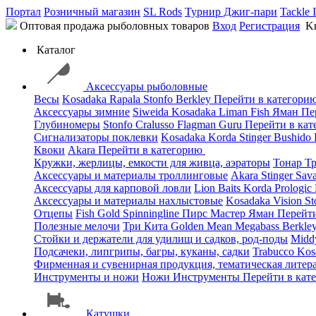
Портал
Розничный магазин
SL Rods
Турнир Джиг-пари
Tackle 
Оптовая продажа рыболовных товаров
Вход
Регистрация
Kn
Каталог
Аксессуары рыболовные
Весы
Kosadaka
Rapala
Stonfo
Berkley
Перейти в категори
Аксессуары зимние
Siweida
Kosadaka
Liman Fish
Яман
Пе
Глубиномеры
Stonfo
Cralusso
Flagman
Guru
Перейти в ка
Сигнализаторы поклевки
Kosadaka
Korda
Stinger
Bushido
Квоки
Akara
Перейти в категорию
Кружки, жерлицы, емкости для живца, аэраторы
Тонар
Т
Аксессуары и материалы троллинговые
Akara
Stinger
Sav
Аксессуары для карповой ловли
Lion Baits
Korda
Prologic
Аксессуары и материалы нахлыстовые
Kosadaka
Vision
St
Отцепы
Fish Gold
Spinningline
Пирс Мастер
Яман
Перейт
Полезные мелочи
Три Кита
Golden Mean
Megabass
Berkle
Стойки и держатели для удилищ и садков, род-поды
Mid
Подсачеки, липгрипы, багры, куканы, садки
Trabucco
Kos
Фирменная и сувенирная продукция, тематическая литера
Инструменты и ножи
Ножи
Инструменты
Перейти в кат
Катушки