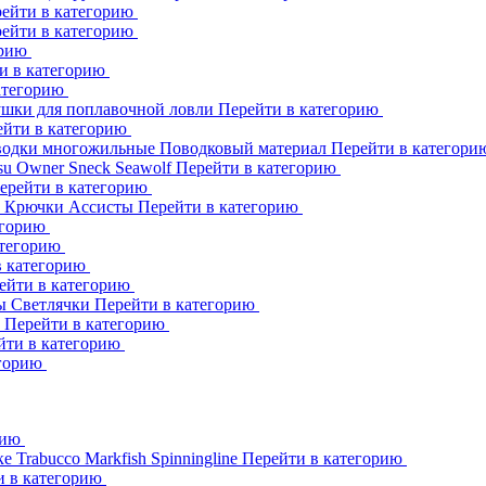
ейти в категорию
ейти в категорию
орию
и в категорию
атегорию
шки для поплавочной ловли
Перейти в категорию
ейти в категорию
одки многожильные
Поводковый материал
Перейти в категор
su
Owner
Sneck
Seawolf
Перейти в категорию
ерейти в категорию
к
Крючки Ассисты
Перейти в категорию
егорию
атегорию
в категорию
ейти в категорию
ны
Светлячки
Перейти в категорию
h
Перейти в категорию
йти в категорию
егорию
рию
ке
Trabucco
Markfish
Spinningline
Перейти в категорию
и в категорию