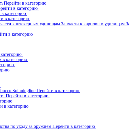
am
Перейти в категорию
рейти в категорию
 в категорию
ти в категорию
пчасти к штекерным удилищам
Запчасти к карповым удилищам
З
йти в категорию
 категорию
и в категорию
тегорию
горию
ю
ю
abucco
Spinningline
Перейти в категорию
ита
Перейти в категорию
егорию
и в категорию
ства по уходу за оружием
Перейти в категорию