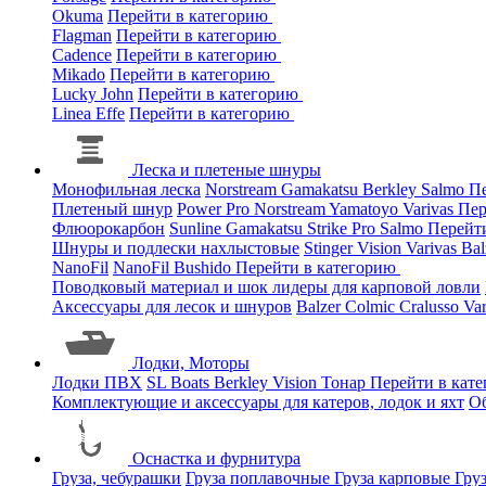
Okuma
Перейти в категорию
Flagman
Перейти в категорию
Cadence
Перейти в категорию
Mikado
Перейти в категорию
Lucky John
Перейти в категорию
Linea Effe
Перейти в категорию
Леска и плетеные шнуры
Монофильная леска
Norstream
Gamakatsu
Berkley
Salmo
Пе
Плетеный шнур
Power Pro
Norstream
Yamatoyo
Varivas
Пер
Флюорокарбон
Sunline
Gamakatsu
Strike Pro
Salmo
Перейт
Шнуры и подлески нахлыстовые
Stinger
Vision
Varivas
Bal
NanoFil
NanoFil
Bushido
Перейти в категорию
Поводковый материал и шок лидеры для карповой ловли
Аксессуары для лесок и шнуров
Balzer
Colmic
Cralusso
Va
Лодки, Моторы
Лодки ПВХ
SL Boats
Berkley
Vision
Тонар
Перейти в кат
Комплектующие и аксессуары для катеров, лодок и яхт
О
Оснастка и фурнитура
Груза, чебурашки
Груза поплавочные
Груза карповые
Гру