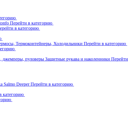
атегорию
tonfo
Перейти в категорию
ерейти в категорию
ию
ермосы, Термоконтейнеры, Холодильники
Перейти в категорию
тегорию
и, джемперы, пуловеры
Защитные рукава и наколенники
Перейти
ka
Salmo
Deeper
Перейти в категорию
в категорию
егорию