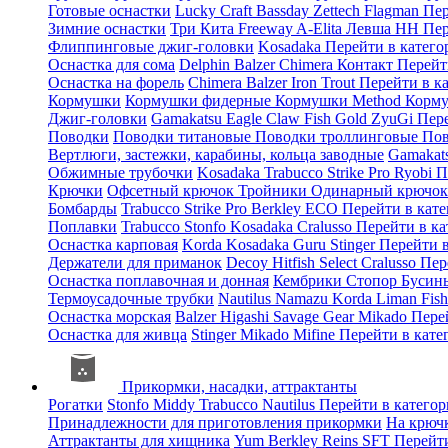
Готовые оснастки
Lucky Craft
Bassday
Zettech
Flagman
Пер
Зимние оснастки
Три Кита
Freeway
A-Elita
Левша НН
Пер
Флиппинговые джиг-головки
Kosadaka
Перейти в катег
Оснастка для сома
Delphin
Balzer
Chimera
Контакт
Перейт
Оснастка на форель
Chimera
Balzer
Iron Trout
Перейти в к
Кормушки
Кормушки фидерные
Кормушки Method
Корму
Джиг-головки
Gamakatsu
Eagle Claw
Fish Gold
ZyuGi
Пер
Поводки
Поводки титановые
Поводки троллинговые
Пов
Вертлюги, застежки, карабины, кольца заводные
Gamakat
Обжимные трубочки
Kosadaka
Trabucco
Strike Pro
Ryobi
П
Крючки
Офсетный крючок
Тройники
Одинарный крючо
Бомбарды
Trabucco
Strike Pro
Berkley
ECO
Перейти в кат
Поплавки
Trabucco
Stonfo
Kosadaka
Cralusso
Перейти в к
Оснастка карповая
Korda
Kosadaka
Guru
Stinger
Перейти 
Держатели для приманок
Decoy
Hitfish
Select
Cralusso
Пер
Оснастка поплавочная и донная
Кембрики
Стопор
Буси
Термоусадочные трубки
Nautilus
Namazu
Korda
Liman Fis
Оснастка морская
Balzer
Higashi
Savage Gear
Mikado
Пере
Оснастка для живца
Stinger
Mikado
Mifine
Перейти в кат
Прикормки, насадки, аттрактанты
Рогатки
Stonfo
Middy
Trabucco
Nautilus
Перейти в катего
Принадлежности для приготовления прикормки
На крюч
Аттрактанты для хищника
Yum
Berkley
Reins
SFT
Перейт