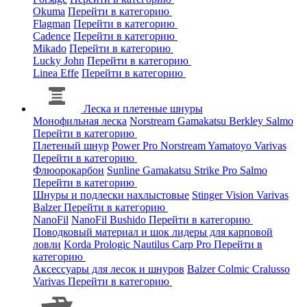
Okuma
Перейти в категорию
Flagman
Перейти в категорию
Cadence
Перейти в категорию
Mikado
Перейти в категорию
Lucky John
Перейти в категорию
Linea Effe
Перейти в категорию
Леска и плетеные шнуры
Монофильная леска
Norstream
Gamakatsu
Berkley
Salmo
Перейти в категорию
Плетеный шнур
Power Pro
Norstream
Yamatoyo
Varivas
Перейти в категорию
Флюорокарбон
Sunline
Gamakatsu
Strike Pro
Salmo
Перейти в категорию
Шнуры и подлески нахлыстовые
Stinger
Vision
Varivas
Balzer
Перейти в категорию
NanoFil
NanoFil
Bushido
Перейти в категорию
Поводковый материал и шок лидеры для карповой
ловли
Korda
Prologic
Nautilus
Carp Pro
Перейти в
категорию
Аксессуары для лесок и шнуров
Balzer
Colmic
Cralusso
Varivas
Перейти в категорию