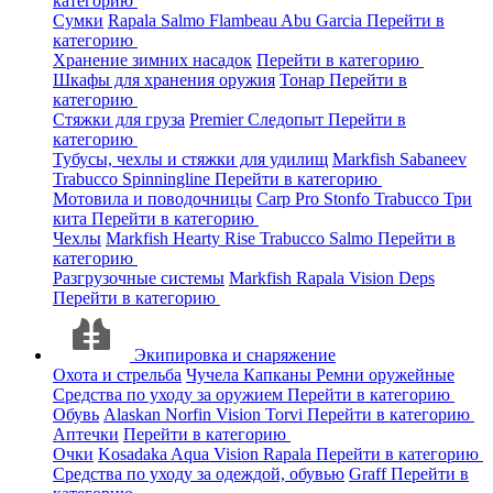
категорию
Сумки
Rapala
Salmo
Flambeau
Abu Garcia
Перейти в
категорию
Хранение зимних насадок
Перейти в категорию
Шкафы для хранения оружия
Тонар
Перейти в
категорию
Стяжки для груза
Premier
Следопыт
Перейти в
категорию
Тубусы, чехлы и стяжки для удилищ
Markfish
Sabaneev
Trabucco
Spinningline
Перейти в категорию
Мотовила и поводочницы
Carp Pro
Stonfo
Trabucco
Три
кита
Перейти в категорию
Чехлы
Markfish
Hearty Rise
Trabucco
Salmo
Перейти в
категорию
Разгрузочные системы
Markfish
Rapala
Vision
Deps
Перейти в категорию
Экипировка и снаряжение
Охота и стрельба
Чучела
Капканы
Ремни оружейные
Средства по уходу за оружием
Перейти в категорию
Обувь
Alaskan
Norfin
Vision
Torvi
Перейти в категорию
Аптечки
Перейти в категорию
Очки
Kosadaka
Aqua
Vision
Rapala
Перейти в категорию
Средства по уходу за одеждой, обувью
Graff
Перейти в