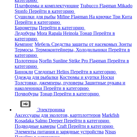
категорию
Платформы и комплектующие
Trabucco
Flagman
Mikado
Stonfo
Перейти в категорию
Сушилки для рыбы
Mifine
Flagman
На крючке
Три Кита
Перейти в категорию
Барометры
Перейти в категорию
Ледобуры
Mora
Rapala
Heinola
Тонар
Перейти в
категорию
Кемпинг
Мебель
Средства защиты от насекомых
Зонты
Термосы, Термоконтейнеры, Холодильники
Перейти в
категорию
Полотенца
Norfin
Sunline
Strike Pro
Flagman
Перейти в
категорию
Бинокли
Следопыт
Helios
Перейти в категорию
Одежда для рыбалки
Костюмы и куртки
Носки
Толстовки, джемперы, пуловеры
Защитные рукава и
наколенники
Перейти в категорию
Почвобуры
Тонар
Перейти в категорию
Электроника
Аксессуары для эхолотов, картплоттеров
Markfish
Kosadaka
Salmo
Deeper
Перейти в категорию
Подводные камеры
Craft
Перейти в категорию
Элементы питания и зарядные устройства
Nisus