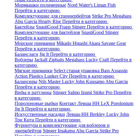
Мормышки полимерные
Nord Water's
Liman Fish
Перейти в категорию
Комплектующие для спиннербейтов
Strike Pro
Megabass
Abu Garcia
Hearty Rise
Перейти в категорию
Бактейлы
SnastiGood
Frapp
Stinger
Перейти в категорию
Комплектующие для бактейлов
SnastiGood
Stinger
Перейти в категорию
Морские приманки
Mikado
Higashi
Akara
Savage Gear
Перейти в категорию
Баланслаги
Jig It
Перейти в категорию
Воблеры
Jackall
Zipbaits
Megabass
Lucky Craft
Перейти в
категорию
Мягкие приманки
Select старая упаковка
Bass Assassin
Action Plastics
Lunker City
Перейти в категорию
Балансиры
Nils Master
Lucky John
Kuusamo
Abu Garcia
Перейти в категорию
Вибы и раттлины
Stinger
Salmo
Izumi
Strike Pro
Перейти
в категорию
Поролоновые рыбки
Контакт
Левша НН
LeX Porolonium
Jig It
Перейти в категорию
Искусственные насадки
Левша-НН
Berkley
Lucky John
Три Кита
Перейти в категорию
Фурнитура и комплектующие для воблеров и
джеркбейтов
Stinger
Imakatsu
Abu Garcia
Strike Pro