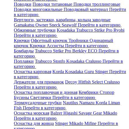
Поводки
Поводки титановые
Поводки троллинговые
Поводки многожильные
Поводковый материал
Перейти
в категорию
Вертлюги, застежки, карабины, кольца заводные
Gamakatsu
Owner
Sneck
Seawolf
Перейти в категорию
Обжимные трубочки
Kosadaka
Trabucco
Strike Pro
Ryobi
Перейти в категорию
Крючки
Офсетный крючок
Тройники
Одинарный
крючок
Крючки Ассисты
Перейти в категорию
Бомбарды
Trabucco
Strike Pro
Berkley
ECO
Перейти в
категорию
Поплавки
Trabucco
Stonfo
Kosadaka
Cralusso
Перейти в
категорию
Оснастка карповая
Korda
Kosadaka
Guru
Stinger
Перейти
в категорию
Держатели для приманок
Decoy
Hitfish
Select
Cralusso
Перейти в категорию
Оснастка поплавочная и донная
Кембрики
Стопор
Бусины
Светлячки
Перейти в категорию
Термоусадочные трубки
Nautilus
Namazu
Korda
Liman
Fish
Перейти в категорию
Оснастка морская
Balzer
Higashi
Savage Gear
Mikado
Перейти в категорию
Оснастка для живца
Stinger
Mikado
Mifine
Перейти в
категорию