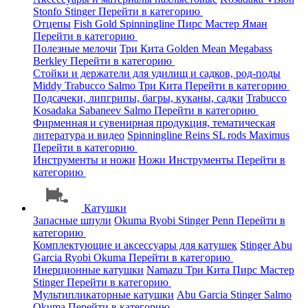
Stonfo
Stinger
Перейти в категорию
Отцепы
Fish Gold
Spinningline
Пирс Мастер
Яман
Перейти в категорию
Полезные мелочи
Три Кита
Golden Mean
Megabass
Berkley
Перейти в категорию
Стойки и держатели для удилищ и садков, род-поды
Middy
Trabucco
Salmo
Три Кита
Перейти в категорию
Подсачеки, липгрипы, багры, куканы, садки
Trabucco
Kosadaka
Sabaneev
Salmo
Перейти в категорию
Фирменная и сувенирная продукция, тематическая
литература и видео
Spinningline
Reins
SL rods
Maximus
Перейти в категорию
Инструменты и ножи
Ножи
Инструменты
Перейти в
категорию
Катушки
Запасные шпули
Okuma
Ryobi
Stinger
Penn
Перейти в
категорию
Комплектующие и аксессуары для катушек
Stinger
Abu
Garcia
Ryobi
Okuma
Перейти в категорию
Инерционные катушки
Namazu
Три Кита
Пирс Мастер
Stinger
Перейти в категорию
Мультипликаторные катушки
Abu Garcia
Stinger
Salmo
Okuma
Перейти в категорию