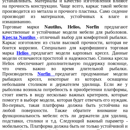
устанавливать. Материалы и качество изготовления влияют
на прочность конструкции. Чаще всего, каркас такой мебели
производится из металла и прочного пластика. Само сидение
производят из материалов, устойчивых к влаге и
изнашиванию.
Торговые марки
Nautilus, Helios, Norfin
предлагают
качественные и устойчивые модели мебели для рыболовов.
Кресла Nautilus
- отличный выбор для комфортной рыбалки.
Каркас изготовлен из стали высокой прочности, которая не
боится коррозии. Специально для карпфишинга торговая
марка
Helios
предлагает модели карповых кресел. Данные
модели отличаются простотой и надежностью. Спинка кресла
Helios обеспечивает дополнительную поддержку пояснице,
что очень важно во время длительной рыбалки.
Производитель
Norfin
предлагает продуманные модели
рыбацких кресел, некоторые из которых оснащены
небольшим столиком и держателем удилища. Если же у
рыболова возникла потребность в приобретении платформы,
стоит иметь в виду несколько важных критериев, которые
помогут в выборе модели, которая будет отвечать его нуждам.
Во-первых, такая платформа должна быть устойчива на
любой поверхности. Также обратите внимание на
функциональность мебели: есть ли держатели для удилищ,
подставки, столики и т.д. Следующий важный параметр -
мобильность. Платформа должна быть не только устойчивой и