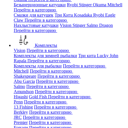
Безынерционные катушки
Ryobi
Stinger
Okuma
Mitchell
Перейти в категорию
Смазки для катушек
Три Кита
Kosadaka
Ryobi
Eagle
Claw
Перейти в категорию
Нахлыстовые катушки
Vision
Stinger
Salmo
Dragon
Перейти в категорию
Комплекты
Vision
Перейти в категорию
Комплекты для зимней рыбалки
Три кита
Lucky John
Rapala
Перейти в категорию
Комплекты для рыбалки
Перейти в категорию
Mitchell
Перейти в категорию
Shakespeare
Перейти в категорию
Abu Garcia
Перейти в категорию
Salmo
Перейти в категорию
Amundson
Перейти в категорию
Higashi
Gold Fish
Перейти в категорию
Penn
Перейти в категорию
13 Fishing
Перейти в категорию
Berkley
Перейти в категорию
JRC
Перейти в категорию
Premier
Перейти в категорию
Forsage
Перейти в категорию