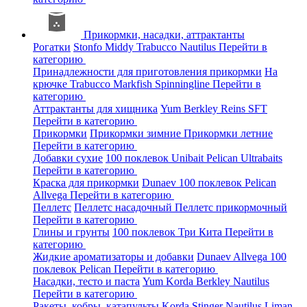
Прикормки, насадки, аттрактанты
Рогатки
Stonfo
Middy
Trabucco
Nautilus
Перейти в
категорию
Принадлежности для приготовления прикормки
На
крючке
Trabucco
Markfish
Spinningline
Перейти в
категорию
Аттрактанты для хищника
Yum
Berkley
Reins
SFT
Перейти в категорию
Прикормки
Прикормки зимние
Прикормки летние
Перейти в категорию
Добавки сухие
100 поклевок
Unibait
Pelican
Ultrabaits
Перейти в категорию
Краска для прикормки
Dunaev
100 поклевок
Pelican
Allvega
Перейти в категорию
Пеллетс
Пеллетс насадочный
Пеллетс прикормочный
Перейти в категорию
Глины и грунты
100 поклевок
Три Кита
Перейти в
категорию
Жидкие ароматизаторы и добавки
Dunaev
Allvega
100
поклевок
Pelican
Перейти в категорию
Насадки, тесто и паста
Yum
Korda
Berkley
Nautilus
Перейти в категорию
Ракеты, кобры, катапульты
Korda
Stinger
Nautilus
Liman