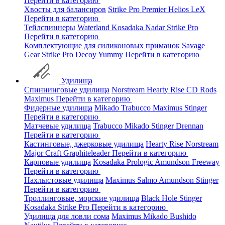
Перейти в категорию
Хвосты для балансиров
Strike Pro
Premier
Helios
LeX
Перейти в категорию
Тейлспиннеры
Waterland
Kosadaka
Nadar
Strike Pro
Перейти в категорию
Комплектующие для силиконовых приманок
Savage
Gear
Strike Pro
Decoy
Yummy
Перейти в категорию
Удилища
Спиннинговые удилища
Norstream
Hearty Rise
CD Rods
Maximus
Перейти в категорию
Фидерные удилища
Mikado
Trabucco
Maximus
Stinger
Перейти в категорию
Матчевые удилища
Trabucco
Mikado
Stinger
Drennan
Перейти в категорию
Кастинговые, джерковые удилища
Hearty Rise
Norstream
Major Craft
Graphiteleader
Перейти в категорию
Карповые удилища
Kosadaka
Prologic
Amundson
Freeway
Перейти в категорию
Нахлыстовые удилища
Maximus
Salmo
Amundson
Stinger
Перейти в категорию
Троллинговые, морские удилища
Black Hole
Stinger
Kosadaka
Strike Pro
Перейти в категорию
Удилища для ловли сома
Maximus
Mikado
Bushido