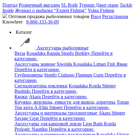
Портал
Розничный магазин
SL Rods
Турнир Джиг-пари
Tackle
Inside
Журнал о рыбалке “Expert Fishing”
Volga Fishing
Оптовая продажа рыболовных товаров
Вход
Регистрация
Knowhere
8-800-333-30-09
Каталог
Аксессуары рыболовные
Весы
Kosadaka
Rapala
Stonfo
Berkley
Перейти в
категорию
Аксессуары зимние
Siweida
Kosadaka
Liman Fish
Яман
Перейти в категорию
Глубиномеры
Stonfo
Cralusso
Flagman
Guru
Перейти в
категорию
Сигнализаторы поклевки
Kosadaka
Korda
Stinger
Bushido
Перейти в категорию
Квоки
Akara
Перейти в категорию
Кружки, жерлицы, емкости для живца, аэраторы
Тонар
Три кита
A-Elita
Stinger
Перейти в категорию
Аксессуары и материалы троллинговые
Akara
Stinger
Savage Gear
Перейти в категорию
Аксессуары для карповой ловли
Lion Baits
Korda
Prologic
Nautilus
Перейти в категорию
Аксессуары и материалы нахлыстовые
Kosadaka
Vision