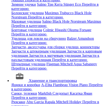
Nautilus
Перейти в категорию
Зимние удочки
Salmo
Три Кита
Stinger
Eco
Перейти в
категорию
Болонские удилища
Maximus
Trabucco
Black Hole
Norstream
Перейти в категорию
Маховые удилища
Salmo
Black Hole
Norstream
Maximus
Перейти в категорию
Бортовые удилища
Colmic
Higashi
Okuma
Forsage
Перейти в категорию
Удилища для ловли на сбирулино
Balzer
Amundson
Перейти в категорию
Запчасти, аксессуары для сборки удилищ, коннекторы
Запчасти к штекерным удилищам
Запчасти к карповым
удилищам
Запчасти к матчевым удилищам
Запчасти к
нахлыстовым удилищам
Перейти в категорию
Штекерные удилища
Flagman
Mitchell
Aqua
Sabaneev
Перейти в категорию
Хранение и транспортировка
Ящики и коробки
A-Elita
Flambeau
Vision
Plano
Перейти
в категорию
Санки, тележки
Markfish
Следопыт
Касатка
Яман
Перейти в категорию
Рюкзаки
Abu Garcia
Rapala
Mitchell
Holiday
Перейти в