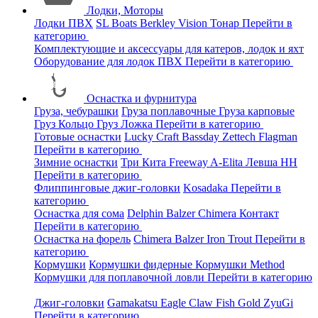
Лодки, Моторы
Лодки ПВХ
SL Boats
Berkley
Vision
Тонар
Перейти в
категорию
Комплектующие и аксессуары для катеров, лодок и яхт
Оборудование для лодок ПВХ
Перейти в категорию
Оснастка и фурнитура
Груза, чебурашки
Груза поплавочные
Груза карповые
Груз Кольцо
Груз Ложка
Перейти в категорию
Готовые оснастки
Lucky Craft
Bassday
Zettech
Flagman
Перейти в категорию
Зимние оснастки
Три Кита
Freeway
A-Elita
Левша НН
Перейти в категорию
Флиппинговые джиг-головки
Kosadaka
Перейти в
категорию
Оснастка для сома
Delphin
Balzer
Chimera
Контакт
Перейти в категорию
Оснастка на форель
Chimera
Balzer
Iron Trout
Перейти в
категорию
Кормушки
Кормушки фидерные
Кормушки Method
Кормушки для поплавочной ловли
Перейти в категорию
Джиг-головки
Gamakatsu
Eagle Claw
Fish Gold
ZyuGi
Перейти в категорию