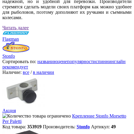
надежной, но и удобной для перевозки. Производители
стремятся сделать модели своих платформ как можно удобнее
для рыболовов, поэтому дополняют их ручками и съемными
колесами.
Читать далее
Flagman
Stonfo
Сортировать по:
названию
цене
популярности
спиннинглайн
рекомендует
Наличие:
все
/
в наличии
Акция
Крепление Stonfo Morsetto
Per Paletti
Код товара:
353919
Производитель:
Stonfo
Артикул:
49