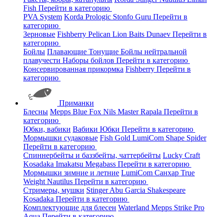
Fish
Перейти в категорию
PVA System
Korda
Prologic
Stonfo
Guru
Перейти в
категорию
Зерновые
Fishberry
Pelican
Lion Baits
Dunaev
Перейти в
категорию
Бойлы
Плавающие
Тонущие
Бойлы нейтральной
плавучести
Наборы бойлов
Перейти в категорию
Консервированная прикормка
Fishberry
Перейти в
категорию
Приманки
Блесны
Mepps
Blue Fox
Nils Master
Rapala
Перейти в
категорию
Юбки, вабики
Вабики
Юбки
Перейти в категорию
Мормышки судаковые
Fish Gold
LumiCom
Shape
Spider
Перейти в категорию
Спиннербейты и баззбейты, чаттербейты
Lucky Craft
Kosadaka
Imakatsu
Megabass
Перейти в категорию
Мормышки зимние и летние
LumiCom
Санхар
True
Weight
Nautilus
Перейти в категорию
Стримеры, мушки
Stinger
Abu Garcia
Shakespeare
Kosadaka
Перейти в категорию
Комплектующие для блесен
Waterland
Mepps
Strike Pro
Aqua
Перейти в категорию