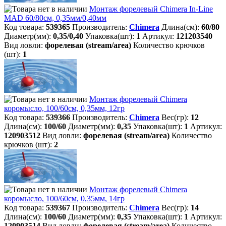
Монтаж форелевый Chimera In-Line
MAD 60/80см, 0,35мм/0,40мм
Код товара:
539365
Производитель:
Chimera
Длина(см):
60/80
Диаметр(мм):
0,35/0,40
Упаковка(шт):
1
Артикул:
121203540
Вид ловли:
форелевая (stream/area)
Количество крючков
(шт):
1
Монтаж форелевый Chimera
коромысло, 100/60см, 0,35мм, 12гр
Код товара:
539366
Производитель:
Chimera
Вес(гр):
12
Длина(см):
100/60
Диаметр(мм):
0,35
Упаковка(шт):
1
Артикул:
120903512
Вид ловли:
форелевая (stream/area)
Количество
крючков (шт):
2
Монтаж форелевый Chimera
коромысло, 100/60см, 0,35мм, 14гр
Код товара:
539367
Производитель:
Chimera
Вес(гр):
14
Длина(см):
100/60
Диаметр(мм):
0,35
Упаковка(шт):
1
Артикул:
120903514
Вид ловли:
форелевая (stream/area)
Количество