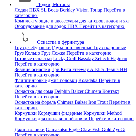
Лодки, Моторы
Лодки ПВХ
SL Boats
Berkley
Vision
Тонар
Перейти в
категорию
Комплектующие и аксессуары для катеров, лодок и яхт
Оборудование для лодок ПВХ
Перейти в категорию
Оснастка и фурнитура
Груза, чебурашки
Груза поплавочные
Груза карповые
Груз Кольцо
Груз Ложка
Перейти в категорию
Готовые оснастки
Lucky Craft
Bassday
Zettech
Flagman
Перейти в категорию
Зимние оснастки
Три Кита
Freeway
A-Elita
Левша НН
Перейти в категорию
Флиппинговые джиг-головки
Kosadaka
Перейти в
категорию
Оснастка для сома
Delphin
Balzer
Chimera
Контакт
Перейти в категорию
Оснастка на форель
Chimera
Balzer
Iron Trout
Перейти в
категорию
Кормушки
Кормушки фидерные
Кормушки Method
Кормушки для поплавочной ловли
Перейти в категорию
Джиг-головки
Gamakatsu
Eagle Claw
Fish Gold
ZyuGi
Перейти в категорию