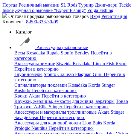
Портал
Розничный магазин
SL Rods
Турнир Джиг-пари
Tackle
Inside
Журнал о рыбалке “Expert Fishing”
Volga Fishing
Оптовая продажа рыболовных товаров
Вход
Регистрация
Knowhere
8-800-333-30-09
Каталог
Аксессуары рыболовные
Весы
Kosadaka
Rapala
Stonfo
Berkley
Перейти в
категорию
Аксессуары зимние
Siweida
Kosadaka
Liman Fish
Яман
Перейти в категорию
Глубиномеры
Stonfo
Cralusso
Flagman
Guru
Перейти в
категорию
Сигнализаторы поклевки
Kosadaka
Korda
Stinger
Bushido
Перейти в категорию
Квоки
Akara
Перейти в категорию
Кружки, жерлицы, емкости для живца, аэраторы
Тонар
Три кита
A-Elita
Stinger
Перейти в категорию
Аксессуары и материалы троллинговые
Akara
Stinger
Savage Gear
Перейти в категорию
Аксессуары для карповой ловли
Lion Baits
Korda
Prologic
Nautilus
Перейти в категорию
Аксессуары и материалы нахлыстовые
Kosadaka
Vision