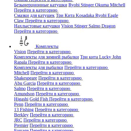
Безынерционные катушки
Ryobi
Stinger
Okuma
Mitchell
Перейти в категорию
Смазки для катушек
Три Кита
Kosadaka
Ryobi
Eagle
Claw
Перейти в категорию
Нахлыстовые катушки
Vision
Stinger
Salmo
Dragon
Перейти в категорию
Комплекты
Vision
Перейти в категорию
Комплекты для зимней рыбалки
Три кита
Lucky John
Rapala
Перейти в категорию
Комплекты для рыбалки
Перейти в категорию
Mitchell
Перейти в категорию
Shakespeare
Перейти в категорию
Abu Garcia
Перейти в категорию
Salmo
Перейти в категорию
Amundson
Перейти в категорию
Higashi
Gold Fish
Перейти в категорию
Penn
Перейти в категорию
13 Fishing
Перейти в категорию
Berkley
Перейти в категорию
JRC
Перейти в категорию
Premier
Перейти в категорию
Forsage
Перейти в категорию