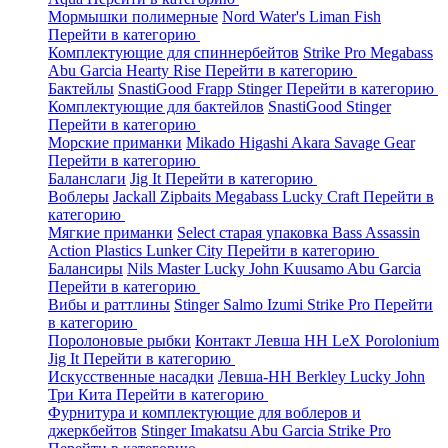
Мормышки полимерные
Nord Water's
Liman Fish
Перейти в категорию
Комплектующие для спиннербейтов
Strike Pro
Megabass
Abu Garcia
Hearty Rise
Перейти в категорию
Бактейлы
SnastiGood
Frapp
Stinger
Перейти в категорию
Комплектующие для бактейлов
SnastiGood
Stinger
Перейти в категорию
Морские приманки
Mikado
Higashi
Akara
Savage Gear
Перейти в категорию
Баланслаги
Jig It
Перейти в категорию
Воблеры
Jackall
Zipbaits
Megabass
Lucky Craft
Перейти в
категорию
Мягкие приманки
Select старая упаковка
Bass Assassin
Action Plastics
Lunker City
Перейти в категорию
Балансиры
Nils Master
Lucky John
Kuusamo
Abu Garcia
Перейти в категорию
Вибы и раттлины
Stinger
Salmo
Izumi
Strike Pro
Перейти
в категорию
Поролоновые рыбки
Контакт
Левша НН
LeX Porolonium
Jig It
Перейти в категорию
Искусственные насадки
Левша-НН
Berkley
Lucky John
Три Кита
Перейти в категорию
Фурнитура и комплектующие для воблеров и
джеркбейтов
Stinger
Imakatsu
Abu Garcia
Strike Pro