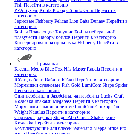
Fish
Перейти в категорию
PVA System
Korda
Prologic
Stonfo
Guru
Перейти в
категорию
Зерновые
Fishberry
Pelican
Lion Baits
Dunaev
Перейти в
категорию
Бойлы
Плавающие
Тонущие
Бойлы нейтральной
плавучести
Наборы бойлов
Перейти в категорию
Консервированная прикормка
Fishberry
Перейти в
категорию
Приманки
Блесны
Mepps
Blue Fox
Nils Master
Rapala
Перейти в
категорию
Юбки, вабики
Вабики
Юбки
Перейти в категорию
Мормышки судаковые
Fish Gold
LumiCom
Shape
Spider
Перейти в категорию
Спиннербейты и баззбейты, чаттербейты
Lucky Craft
Kosadaka
Imakatsu
Megabass
Перейти в категорию
Мормышки зимние и летние
LumiCom
Санхар
True
Weight
Nautilus
Перейти в категорию
Стримеры, мушки
Stinger
Abu Garcia
Shakespeare
Kosadaka
Перейти в категорию
Комплектующие для блесен
Waterland
Mepps
Strike Pro
Aqua
Перейти в категорию