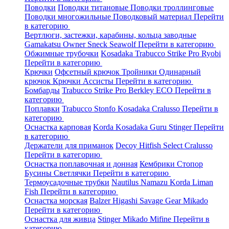
Поводки
Поводки титановые
Поводки троллинговые
Поводки многожильные
Поводковый материал
Перейти
в категорию
Вертлюги, застежки, карабины, кольца заводные
Gamakatsu
Owner
Sneck
Seawolf
Перейти в категорию
Обжимные трубочки
Kosadaka
Trabucco
Strike Pro
Ryobi
Перейти в категорию
Крючки
Офсетный крючок
Тройники
Одинарный
крючок
Крючки Ассисты
Перейти в категорию
Бомбарды
Trabucco
Strike Pro
Berkley
ECO
Перейти в
категорию
Поплавки
Trabucco
Stonfo
Kosadaka
Cralusso
Перейти в
категорию
Оснастка карповая
Korda
Kosadaka
Guru
Stinger
Перейти
в категорию
Держатели для приманок
Decoy
Hitfish
Select
Cralusso
Перейти в категорию
Оснастка поплавочная и донная
Кембрики
Стопор
Бусины
Светлячки
Перейти в категорию
Термоусадочные трубки
Nautilus
Namazu
Korda
Liman
Fish
Перейти в категорию
Оснастка морская
Balzer
Higashi
Savage Gear
Mikado
Перейти в категорию
Оснастка для живца
Stinger
Mikado
Mifine
Перейти в
категорию