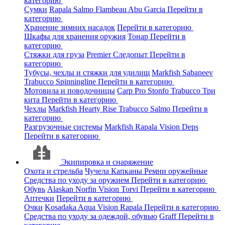
категорию
Сумки
Rapala
Salmo
Flambeau
Abu Garcia
Перейти в
категорию
Хранение зимних насадок
Перейти в категорию
Шкафы для хранения оружия
Тонар
Перейти в
категорию
Стяжки для груза
Premier
Следопыт
Перейти в
категорию
Тубусы, чехлы и стяжки для удилищ
Markfish
Sabaneev
Trabucco
Spinningline
Перейти в категорию
Мотовила и поводочницы
Carp Pro
Stonfo
Trabucco
Три
кита
Перейти в категорию
Чехлы
Markfish
Hearty Rise
Trabucco
Salmo
Перейти в
категорию
Разгрузочные системы
Markfish
Rapala
Vision
Deps
Перейти в категорию
Экипировка и снаряжение
Охота и стрельба
Чучела
Капканы
Ремни оружейные
Средства по уходу за оружием
Перейти в категорию
Обувь
Alaskan
Norfin
Vision
Torvi
Перейти в категорию
Аптечки
Перейти в категорию
Очки
Kosadaka
Aqua
Vision
Rapala
Перейти в категорию
Средства по уходу за одеждой, обувью
Graff
Перейти в