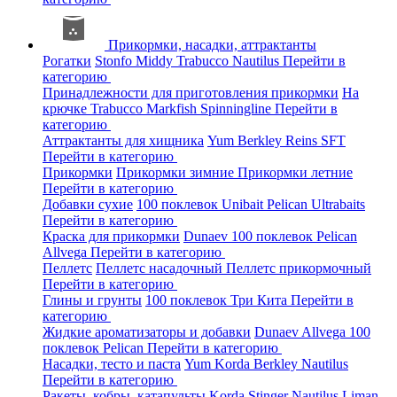
Прикормки, насадки, аттрактанты
Рогатки
Stonfo
Middy
Trabucco
Nautilus
Перейти в
категорию
Принадлежности для приготовления прикормки
На
крючке
Trabucco
Markfish
Spinningline
Перейти в
категорию
Аттрактанты для хищника
Yum
Berkley
Reins
SFT
Перейти в категорию
Прикормки
Прикормки зимние
Прикормки летние
Перейти в категорию
Добавки сухие
100 поклевок
Unibait
Pelican
Ultrabaits
Перейти в категорию
Краска для прикормки
Dunaev
100 поклевок
Pelican
Allvega
Перейти в категорию
Пеллетс
Пеллетс насадочный
Пеллетс прикормочный
Перейти в категорию
Глины и грунты
100 поклевок
Три Кита
Перейти в
категорию
Жидкие ароматизаторы и добавки
Dunaev
Allvega
100
поклевок
Pelican
Перейти в категорию
Насадки, тесто и паста
Yum
Korda
Berkley
Nautilus
Перейти в категорию
Ракеты, кобры, катапульты
Korda
Stinger
Nautilus
Liman