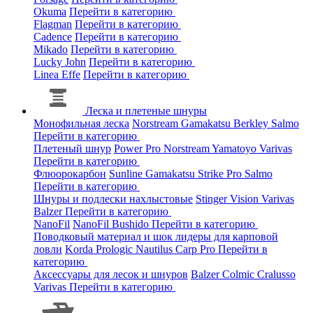
Okuma
Перейти в категорию
Flagman
Перейти в категорию
Cadence
Перейти в категорию
Mikado
Перейти в категорию
Lucky John
Перейти в категорию
Linea Effe
Перейти в категорию
Леска и плетеные шнуры
Монофильная леска
Norstream
Gamakatsu
Berkley
Salmo
Перейти в категорию
Плетеный шнур
Power Pro
Norstream
Yamatoyo
Varivas
Перейти в категорию
Флюорокарбон
Sunline
Gamakatsu
Strike Pro
Salmo
Перейти в категорию
Шнуры и подлески нахлыстовые
Stinger
Vision
Varivas
Balzer
Перейти в категорию
NanoFil
NanoFil
Bushido
Перейти в категорию
Поводковый материал и шок лидеры для карповой
ловли
Korda
Prologic
Nautilus
Carp Pro
Перейти в
категорию
Аксессуары для лесок и шнуров
Balzer
Colmic
Cralusso
Varivas
Перейти в категорию