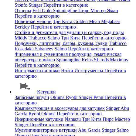
Stonfo
Stinger
Перейти в категорию
Отцепы
Fish Gold
Spinningline
Пирс Мастер
Яман
Перейти в категорию
Полезные мелочи
Три Кита
Golden Mean
Megabass
Berkley
Перейти в категорию
Стойки и держатели для удилищ и садков, род-поды
Middy
Trabucco
Salmo
Три Кита
Перейти в категорию
Подсачеки, липгрипы, багры, куканы, садки
Trabucco
Kosadaka
Sabaneev
Salmo
Перейти в категорию
Фирменная и сувенирная продукция, тематическая
литература и видео
Spinningline
Reins
SL rods
Maximus
Перейти в категорию
Инструменты и ножи
Ножи
Инструменты
Перейти в
категорию
Катушки
Запасные шпули
Okuma
Ryobi
Stinger
Penn
Перейти в
категорию
Комплектующие и аксессуары для катушек
Stinger
Abu
Garcia
Ryobi
Okuma
Перейти в категорию
Инерционные катушки
Namazu
Три Кита
Пирс Мастер
Stinger
Перейти в категорию
Мультипликаторные катушки
Abu Garcia
Stinger
Salmo
Okuma
Перейти в категорию