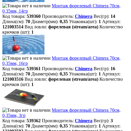
Монтаж форелевый Chimera 70см,
0,35мм, 14гр
Код товара:
539360
Производитель:
Chimera
Вес(гр):
14
Длина(см):
70
Диаметр(мм):
0,35
Упаковка(шт):
1
Артикул:
121003514
Вид ловли:
форелевая (stream/area)
Количество
крючков (шт):
1
Монтаж форелевый Chimera 70см,
0,35мм, 16гр
Код товара:
539361
Производитель:
Chimera
Вес(гр):
16
Длина(см):
70
Диаметр(мм):
0,35
Упаковка(шт):
1
Артикул:
121003516
Вид ловли:
форелевая (stream/area)
Количество
крючков (шт):
1
Монтаж форелевый Chimera 70см,
0,35мм, 3гр
Код товара:
539362
Производитель:
Chimera
Вес(гр):
3
Длина(см):
70
Диаметр(мм):
0,35
Упаковка(шт):
1
Артикул: