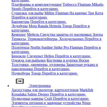
категорию
Платформы и комплектующие
Trabucco
Flagman
Mikado
Stonfo
Перейти в категорию
Сушилки для рыбы
Mifine
Flagman
На крючке
Три Кита
Перейти в категорию
Барометры
Перейти в категорию
Ледобуры
Mora
Rapala
Heinola
Тонар
Перейти в
категорию
Кемпинг
Мебель
Средства защиты от насекомых
Зонты
Термосы, Термоконтейнеры, Холодильники
Перейти в
категорию
Полотенца
Norfin
Sunline
Strike Pro
Flagman
Перейти в
категорию
Бинокли
Следопыт
Helios
Перейти в категорию
Одежда для рыбалки
Костюмы и куртки
Носки
Толстовки, джемперы, пуловеры
Защитные рукава и
наколенники
Перейти в категорию
Почвобуры
Тонар
Перейти в категорию
Электроника
Аксессуары для эхолотов, картплоттеров
Markfish
Kosadaka
Salmo
Deeper
Перейти в категорию
Подводные камеры
Craft
Перейти в категорию
Элементы питания и зарядные устройства
Nisus