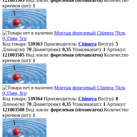
121003503
Вид ловли:
форелевая (stream/area)
Количество
крючков (шт):
1
Монтаж форелевый Chimera 70см,
0,35мм, 5гр
Код товара:
539363
Производитель:
Chimera
Вес(гр):
5
Длина(см):
70
Диаметр(мм):
0,35
Упаковка(шт):
1
Артикул:
121003505
Вид ловли:
форелевая (stream/area)
Количество
крючков (шт):
1
Монтаж форелевый Chimera 70см,
0,35мм, 8гр
Код товара:
539364
Производитель:
Chimera
Вес(гр):
8
Длина(см):
70
Диаметр(мм):
0,35
Упаковка(шт):
1
Артикул:
121003508
Вид ловли:
форелевая (stream/area)
Количество
крючков (шт):
1