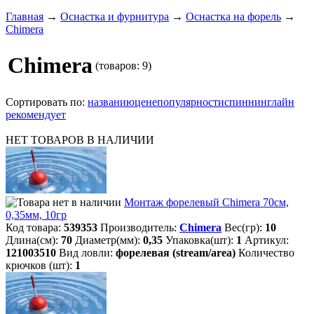
Главная
→
Оснастка и фурнитура
→
Оснастка на форель
→
Chimera
Chimera
(товаров: 9)
Сортировать по:
названию
цене
популярности
спиннинглайн
рекомендует
НЕТ ТОВАРОВ В НАЛИЧИИ
Монтаж форелевый Chimera 70см,
0,35мм, 10гр
Код товара:
539353
Производитель:
Chimera
Вес(гр):
10
Длина(см):
70
Диаметр(мм):
0,35
Упаковка(шт):
1
Артикул:
121003510
Вид ловли:
форелевая (stream/area)
Количество
крючков (шт):
1