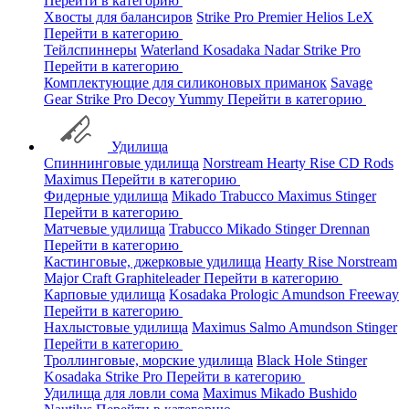
Перейти в категорию
Хвосты для балансиров
Strike Pro
Premier
Helios
LeX
Перейти в категорию
Тейлспиннеры
Waterland
Kosadaka
Nadar
Strike Pro
Перейти в категорию
Комплектующие для силиконовых приманок
Savage
Gear
Strike Pro
Decoy
Yummy
Перейти в категорию
Удилища
Спиннинговые удилища
Norstream
Hearty Rise
CD Rods
Maximus
Перейти в категорию
Фидерные удилища
Mikado
Trabucco
Maximus
Stinger
Перейти в категорию
Матчевые удилища
Trabucco
Mikado
Stinger
Drennan
Перейти в категорию
Кастинговые, джерковые удилища
Hearty Rise
Norstream
Major Craft
Graphiteleader
Перейти в категорию
Карповые удилища
Kosadaka
Prologic
Amundson
Freeway
Перейти в категорию
Нахлыстовые удилища
Maximus
Salmo
Amundson
Stinger
Перейти в категорию
Троллинговые, морские удилища
Black Hole
Stinger
Kosadaka
Strike Pro
Перейти в категорию
Удилища для ловли сома
Maximus
Mikado
Bushido