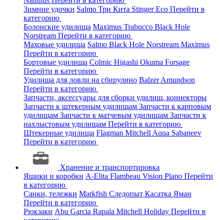
Nautilus
Перейти в категорию
Зимние удочки
Salmo
Три Кита
Stinger
Eco
Перейти в
категорию
Болонские удилища
Maximus
Trabucco
Black Hole
Norstream
Перейти в категорию
Маховые удилища
Salmo
Black Hole
Norstream
Maximus
Перейти в категорию
Бортовые удилища
Colmic
Higashi
Okuma
Forsage
Перейти в категорию
Удилища для ловли на сбирулино
Balzer
Amundson
Перейти в категорию
Запчасти, аксессуары для сборки удилищ, коннекторы
Запчасти к штекерным удилищам
Запчасти к карповым
удилищам
Запчасти к матчевым удилищам
Запчасти к
нахлыстовым удилищам
Перейти в категорию
Штекерные удилища
Flagman
Mitchell
Aqua
Sabaneev
Перейти в категорию
Хранение и транспортировка
Ящики и коробки
A-Elita
Flambeau
Vision
Plano
Перейти
в категорию
Санки, тележки
Markfish
Следопыт
Касатка
Яман
Перейти в категорию
Рюкзаки
Abu Garcia
Rapala
Mitchell
Holiday
Перейти в