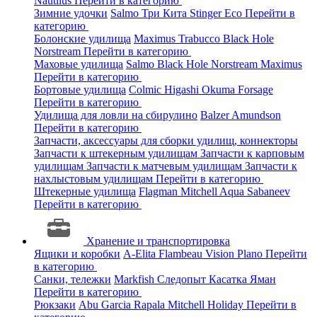
Nautilus
Перейти в категорию
Зимние удочки
Salmo
Три Кита
Stinger
Eco
Перейти в
категорию
Болонские удилища
Maximus
Trabucco
Black Hole
Norstream
Перейти в категорию
Маховые удилища
Salmo
Black Hole
Norstream
Maximus
Перейти в категорию
Бортовые удилища
Colmic
Higashi
Okuma
Forsage
Перейти в категорию
Удилища для ловли на сбирулино
Balzer
Amundson
Перейти в категорию
Запчасти, аксессуары для сборки удилищ, коннекторы
Запчасти к штекерным удилищам
Запчасти к карповым
удилищам
Запчасти к матчевым удилищам
Запчасти к
нахлыстовым удилищам
Перейти в категорию
Штекерные удилища
Flagman
Mitchell
Aqua
Sabaneev
Перейти в категорию
Хранение и транспортировка
Ящики и коробки
A-Elita
Flambeau
Vision
Plano
Перейти
в категорию
Санки, тележки
Markfish
Следопыт
Касатка
Яман
Перейти в категорию
Рюкзаки
Abu Garcia
Rapala
Mitchell
Holiday
Перейти в