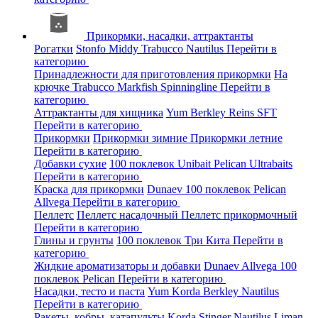
Прикормки, насадки, аттрактанты
Рогатки
Stonfo
Middy
Trabucco
Nautilus
Перейти в
категорию
Принадлежности для приготовления прикормки
На
крючке
Trabucco
Markfish
Spinningline
Перейти в
категорию
Аттрактанты для хищника
Yum
Berkley
Reins
SFT
Перейти в категорию
Прикормки
Прикормки зимние
Прикормки летние
Перейти в категорию
Добавки сухие
100 поклевок
Unibait
Pelican
Ultrabaits
Перейти в категорию
Краска для прикормки
Dunaev
100 поклевок
Pelican
Allvega
Перейти в категорию
Пеллетс
Пеллетс насадочный
Пеллетс прикормочный
Перейти в категорию
Глины и грунты
100 поклевок
Три Кита
Перейти в
категорию
Жидкие ароматизаторы и добавки
Dunaev
Allvega
100
поклевок
Pelican
Перейти в категорию
Насадки, тесто и паста
Yum
Korda
Berkley
Nautilus
Перейти в категорию
Ракеты, кобры, катапульты
Korda
Stinger
Nautilus
Liman