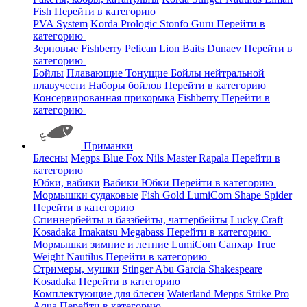
Fish
Перейти в категорию
PVA System
Korda
Prologic
Stonfo
Guru
Перейти в
категорию
Зерновые
Fishberry
Pelican
Lion Baits
Dunaev
Перейти в
категорию
Бойлы
Плавающие
Тонущие
Бойлы нейтральной
плавучести
Наборы бойлов
Перейти в категорию
Консервированная прикормка
Fishberry
Перейти в
категорию
Приманки
Блесны
Mepps
Blue Fox
Nils Master
Rapala
Перейти в
категорию
Юбки, вабики
Вабики
Юбки
Перейти в категорию
Мормышки судаковые
Fish Gold
LumiCom
Shape
Spider
Перейти в категорию
Спиннербейты и баззбейты, чаттербейты
Lucky Craft
Kosadaka
Imakatsu
Megabass
Перейти в категорию
Мормышки зимние и летние
LumiCom
Санхар
True
Weight
Nautilus
Перейти в категорию
Стримеры, мушки
Stinger
Abu Garcia
Shakespeare
Kosadaka
Перейти в категорию
Комплектующие для блесен
Waterland
Mepps
Strike Pro
Aqua
Перейти в категорию