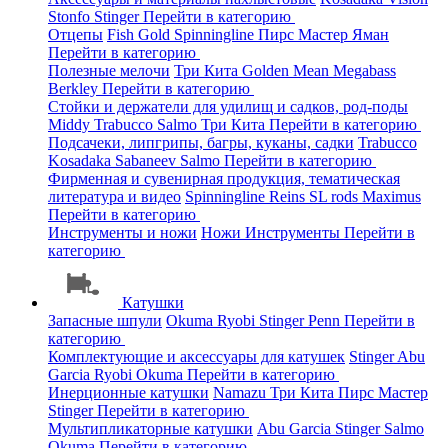
Stonfo
Stinger
Перейти в категорию
Отцепы
Fish Gold
Spinningline
Пирс Мастер
Яман
Перейти в категорию
Полезные мелочи
Три Кита
Golden Mean
Megabass
Berkley
Перейти в категорию
Стойки и держатели для удилищ и садков, род-поды
Middy
Trabucco
Salmo
Три Кита
Перейти в категорию
Подсачеки, липгрипы, багры, куканы, садки
Trabucco
Kosadaka
Sabaneev
Salmo
Перейти в категорию
Фирменная и сувенирная продукция, тематическая
литература и видео
Spinningline
Reins
SL rods
Maximus
Перейти в категорию
Инструменты и ножи
Ножи
Инструменты
Перейти в
категорию
Катушки
Запасные шпули
Okuma
Ryobi
Stinger
Penn
Перейти в
категорию
Комплектующие и аксессуары для катушек
Stinger
Abu
Garcia
Ryobi
Okuma
Перейти в категорию
Инерционные катушки
Namazu
Три Кита
Пирс Мастер
Stinger
Перейти в категорию
Мультипликаторные катушки
Abu Garcia
Stinger
Salmo
Okuma
Перейти в категорию