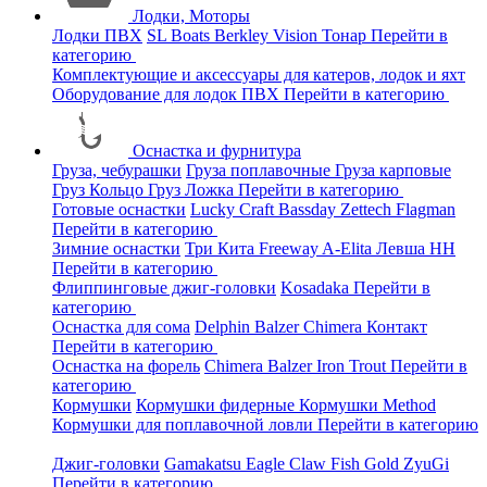
Лодки, Моторы
Лодки ПВХ
SL Boats
Berkley
Vision
Тонар
Перейти в
категорию
Комплектующие и аксессуары для катеров, лодок и яхт
Оборудование для лодок ПВХ
Перейти в категорию
Оснастка и фурнитура
Груза, чебурашки
Груза поплавочные
Груза карповые
Груз Кольцо
Груз Ложка
Перейти в категорию
Готовые оснастки
Lucky Craft
Bassday
Zettech
Flagman
Перейти в категорию
Зимние оснастки
Три Кита
Freeway
A-Elita
Левша НН
Перейти в категорию
Флиппинговые джиг-головки
Kosadaka
Перейти в
категорию
Оснастка для сома
Delphin
Balzer
Chimera
Контакт
Перейти в категорию
Оснастка на форель
Chimera
Balzer
Iron Trout
Перейти в
категорию
Кормушки
Кормушки фидерные
Кормушки Method
Кормушки для поплавочной ловли
Перейти в категорию
Джиг-головки
Gamakatsu
Eagle Claw
Fish Gold
ZyuGi
Перейти в категорию