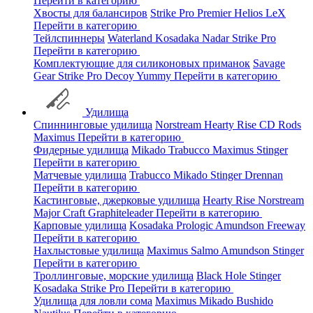
Перейти в категорию
Хвосты для балансиров
Strike Pro
Premier
Helios
LeX
Перейти в категорию
Тейлспиннеры
Waterland
Kosadaka
Nadar
Strike Pro
Перейти в категорию
Комплектующие для силиконовых приманок
Savage
Gear
Strike Pro
Decoy
Yummy
Перейти в категорию
Удилища
Спиннинговые удилища
Norstream
Hearty Rise
CD Rods
Maximus
Перейти в категорию
Фидерные удилища
Mikado
Trabucco
Maximus
Stinger
Перейти в категорию
Матчевые удилища
Trabucco
Mikado
Stinger
Drennan
Перейти в категорию
Кастинговые, джерковые удилища
Hearty Rise
Norstream
Major Craft
Graphiteleader
Перейти в категорию
Карповые удилища
Kosadaka
Prologic
Amundson
Freeway
Перейти в категорию
Нахлыстовые удилища
Maximus
Salmo
Amundson
Stinger
Перейти в категорию
Троллинговые, морские удилища
Black Hole
Stinger
Kosadaka
Strike Pro
Перейти в категорию
Удилища для ловли сома
Maximus
Mikado
Bushido