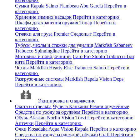
категорию
Сумки
Rapala
Salmo
Flambeau
Abu Garcia
Перейти в
категорию
Хранение зимних насадок
Перейти в категорию
Шкафы для хранения оружия
Тонар
Перейти в
категорию
Стяжки для груза
Premier
Следопыт
Перейти в
категорию
Тубусы, чехлы и стяжки для удилищ
Markfish
Sabaneev
Trabucco
Spinningline
Перейти в категорию
Мотовила и поводочницы
Carp Pro
Stonfo
Trabucco
Три
кита
Перейти в категорию
Чехлы
Markfish
Hearty Rise
Trabucco
Salmo
Перейти в
категорию
Разгрузочные системы
Markfish
Rapala
Vision
Deps
Перейти в категорию
Экипировка и снаряжение
Охота и стрельба
Чучела
Капканы
Ремни оружейные
Средства по уходу за оружием
Перейти в категорию
Обувь
Alaskan
Norfin
Vision
Torvi
Перейти в категорию
Аптечки
Перейти в категорию
Очки
Kosadaka
Aqua
Vision
Rapala
Перейти в категорию
Средства по уходу за одеждой, обувью
Graff
Перейти в