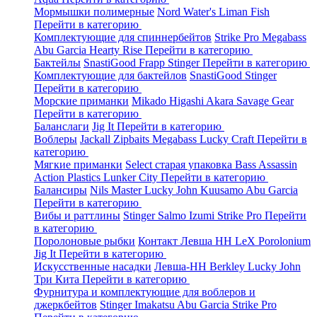
Мормышки полимерные
Nord Water's
Liman Fish
Перейти в категорию
Комплектующие для спиннербейтов
Strike Pro
Megabass
Abu Garcia
Hearty Rise
Перейти в категорию
Бактейлы
SnastiGood
Frapp
Stinger
Перейти в категорию
Комплектующие для бактейлов
SnastiGood
Stinger
Перейти в категорию
Морские приманки
Mikado
Higashi
Akara
Savage Gear
Перейти в категорию
Баланслаги
Jig It
Перейти в категорию
Воблеры
Jackall
Zipbaits
Megabass
Lucky Craft
Перейти в
категорию
Мягкие приманки
Select старая упаковка
Bass Assassin
Action Plastics
Lunker City
Перейти в категорию
Балансиры
Nils Master
Lucky John
Kuusamo
Abu Garcia
Перейти в категорию
Вибы и раттлины
Stinger
Salmo
Izumi
Strike Pro
Перейти
в категорию
Поролоновые рыбки
Контакт
Левша НН
LeX Porolonium
Jig It
Перейти в категорию
Искусственные насадки
Левша-НН
Berkley
Lucky John
Три Кита
Перейти в категорию
Фурнитура и комплектующие для воблеров и
джеркбейтов
Stinger
Imakatsu
Abu Garcia
Strike Pro