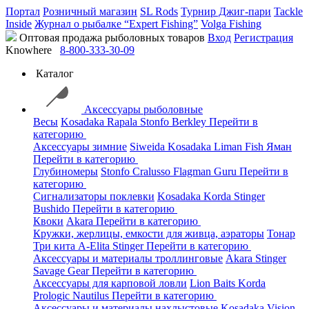
Портал
Розничный магазин
SL Rods
Турнир Джиг-пари
Tackle
Inside
Журнал о рыбалке “Expert Fishing”
Volga Fishing
Оптовая продажа рыболовных товаров
Вход
Регистрация
Knowhere
8-800-333-30-09
Каталог
Аксессуары рыболовные
Весы
Kosadaka
Rapala
Stonfo
Berkley
Перейти в
категорию
Аксессуары зимние
Siweida
Kosadaka
Liman Fish
Яман
Перейти в категорию
Глубиномеры
Stonfo
Cralusso
Flagman
Guru
Перейти в
категорию
Сигнализаторы поклевки
Kosadaka
Korda
Stinger
Bushido
Перейти в категорию
Квоки
Akara
Перейти в категорию
Кружки, жерлицы, емкости для живца, аэраторы
Тонар
Три кита
A-Elita
Stinger
Перейти в категорию
Аксессуары и материалы троллинговые
Akara
Stinger
Savage Gear
Перейти в категорию
Аксессуары для карповой ловли
Lion Baits
Korda
Prologic
Nautilus
Перейти в категорию
Аксессуары и материалы нахлыстовые
Kosadaka
Vision