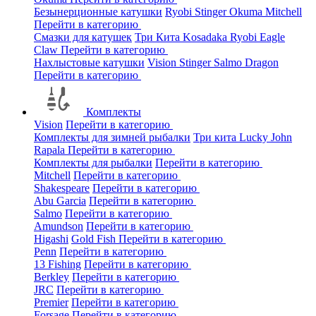
Безынерционные катушки
Ryobi
Stinger
Okuma
Mitchell
Перейти в категорию
Смазки для катушек
Три Кита
Kosadaka
Ryobi
Eagle
Claw
Перейти в категорию
Нахлыстовые катушки
Vision
Stinger
Salmo
Dragon
Перейти в категорию
Комплекты
Vision
Перейти в категорию
Комплекты для зимней рыбалки
Три кита
Lucky John
Rapala
Перейти в категорию
Комплекты для рыбалки
Перейти в категорию
Mitchell
Перейти в категорию
Shakespeare
Перейти в категорию
Abu Garcia
Перейти в категорию
Salmo
Перейти в категорию
Amundson
Перейти в категорию
Higashi
Gold Fish
Перейти в категорию
Penn
Перейти в категорию
13 Fishing
Перейти в категорию
Berkley
Перейти в категорию
JRC
Перейти в категорию
Premier
Перейти в категорию
Forsage
Перейти в категорию