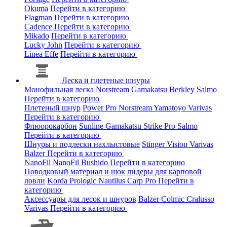
Okuma
Перейти в категорию
Flagman
Перейти в категорию
Cadence
Перейти в категорию
Mikado
Перейти в категорию
Lucky John
Перейти в категорию
Linea Effe
Перейти в категорию
Леска и плетеные шнуры
Монофильная леска
Norstream
Gamakatsu
Berkley
Salmo
Перейти в категорию
Плетеный шнур
Power Pro
Norstream
Yamatoyo
Varivas
Перейти в категорию
Флюорокарбон
Sunline
Gamakatsu
Strike Pro
Salmo
Перейти в категорию
Шнуры и подлески нахлыстовые
Stinger
Vision
Varivas
Balzer
Перейти в категорию
NanoFil
NanoFil
Bushido
Перейти в категорию
Поводковый материал и шок лидеры для карповой
ловли
Korda
Prologic
Nautilus
Carp Pro
Перейти в
категорию
Аксессуары для лесок и шнуров
Balzer
Colmic
Cralusso
Varivas
Перейти в категорию