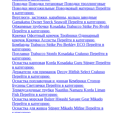
Поводки
Поводки титановые
Поводки троллинговые
Поводки многожильные
Поводковый материал
Перейти
в категорию
Вертлюги, застежки, карабины, кольца заводные
Gamakatsu
Owner
Sneck
Seawolf
Перейти в категорию
Обжимные трубочки
Kosadaka
Trabucco
Strike Pro
Ryobi
Перейти в категорию
Крючки
Офсетный крючок
Тройники
Одинарный
крючок
Крючки Ассисты
Перейти в категорию
Бомбарды
Trabucco
Strike Pro
Berkley
ECO
Перейти в
категорию
Поплавки
Trabucco
Stonfo
Kosadaka
Cralusso
Перейти в
категорию
Оснастка карповая
Korda
Kosadaka
Guru
Stinger
Перейти
в категорию
Держатели для приманок
Decoy
Hitfish
Select
Cralusso
Перейти в категорию
Оснастка поплавочная и донная
Кембрики
Стопор
Бусины
Светлячки
Перейти в категорию
Термоусадочные трубки
Nautilus
Namazu
Korda
Liman
Fish
Перейти в категорию
Оснастка морская
Balzer
Higashi
Savage Gear
Mikado
Перейти в категорию
Оснастка для живца
Stinger
Mikado
Mifine
Перейти в
категорию