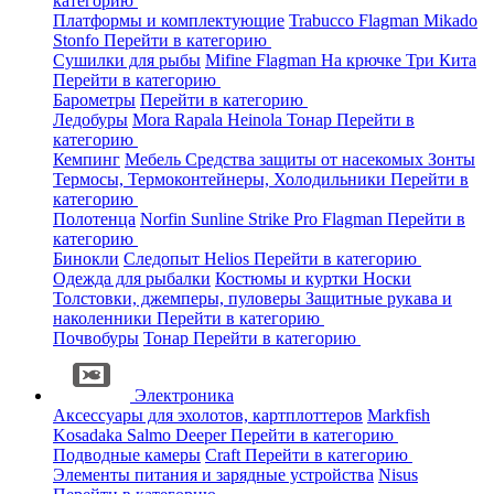
категорию
Платформы и комплектующие
Trabucco
Flagman
Mikado
Stonfo
Перейти в категорию
Сушилки для рыбы
Mifine
Flagman
На крючке
Три Кита
Перейти в категорию
Барометры
Перейти в категорию
Ледобуры
Mora
Rapala
Heinola
Тонар
Перейти в
категорию
Кемпинг
Мебель
Средства защиты от насекомых
Зонты
Термосы, Термоконтейнеры, Холодильники
Перейти в
категорию
Полотенца
Norfin
Sunline
Strike Pro
Flagman
Перейти в
категорию
Бинокли
Следопыт
Helios
Перейти в категорию
Одежда для рыбалки
Костюмы и куртки
Носки
Толстовки, джемперы, пуловеры
Защитные рукава и
наколенники
Перейти в категорию
Почвобуры
Тонар
Перейти в категорию
Электроника
Аксессуары для эхолотов, картплоттеров
Markfish
Kosadaka
Salmo
Deeper
Перейти в категорию
Подводные камеры
Craft
Перейти в категорию
Элементы питания и зарядные устройства
Nisus