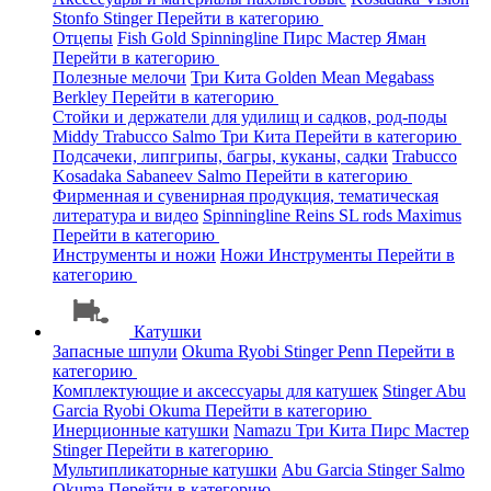
Stonfo
Stinger
Перейти в категорию
Отцепы
Fish Gold
Spinningline
Пирс Мастер
Яман
Перейти в категорию
Полезные мелочи
Три Кита
Golden Mean
Megabass
Berkley
Перейти в категорию
Стойки и держатели для удилищ и садков, род-поды
Middy
Trabucco
Salmo
Три Кита
Перейти в категорию
Подсачеки, липгрипы, багры, куканы, садки
Trabucco
Kosadaka
Sabaneev
Salmo
Перейти в категорию
Фирменная и сувенирная продукция, тематическая
литература и видео
Spinningline
Reins
SL rods
Maximus
Перейти в категорию
Инструменты и ножи
Ножи
Инструменты
Перейти в
категорию
Катушки
Запасные шпули
Okuma
Ryobi
Stinger
Penn
Перейти в
категорию
Комплектующие и аксессуары для катушек
Stinger
Abu
Garcia
Ryobi
Okuma
Перейти в категорию
Инерционные катушки
Namazu
Три Кита
Пирс Мастер
Stinger
Перейти в категорию
Мультипликаторные катушки
Abu Garcia
Stinger
Salmo
Okuma
Перейти в категорию