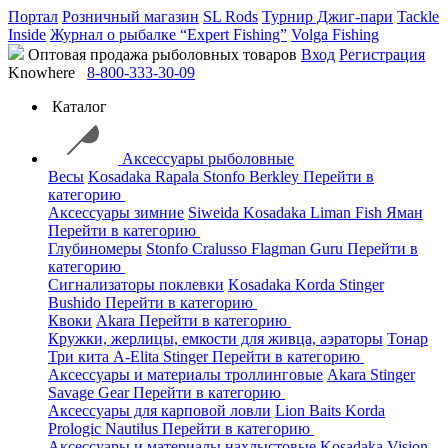
Портал
Розничный магазин
SL Rods
Турнир Джиг-пари
Tackle
Inside
Журнал о рыбалке “Expert Fishing”
Volga Fishing
Оптовая продажа рыболовных товаров
Вход
Регистрация
Knowhere
8-800-333-30-09
Каталог
Аксессуары рыболовные
Весы
Kosadaka
Rapala
Stonfo
Berkley
Перейти в
категорию
Аксессуары зимние
Siweida
Kosadaka
Liman Fish
Яман
Перейти в категорию
Глубиномеры
Stonfo
Cralusso
Flagman
Guru
Перейти в
категорию
Сигнализаторы поклевки
Kosadaka
Korda
Stinger
Bushido
Перейти в категорию
Квоки
Akara
Перейти в категорию
Кружки, жерлицы, емкости для живца, аэраторы
Тонар
Три кита
A-Elita
Stinger
Перейти в категорию
Аксессуары и материалы троллинговые
Akara
Stinger
Savage Gear
Перейти в категорию
Аксессуары для карповой ловли
Lion Baits
Korda
Prologic
Nautilus
Перейти в категорию
Аксессуары и материалы нахлыстовые
Kosadaka
Vision