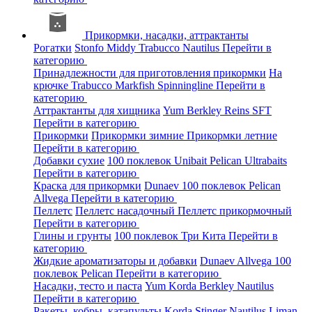
Прикормки, насадки, аттрактанты
Рогатки
Stonfo
Middy
Trabucco
Nautilus
Перейти в
категорию
Принадлежности для приготовления прикормки
На
крючке
Trabucco
Markfish
Spinningline
Перейти в
категорию
Аттрактанты для хищника
Yum
Berkley
Reins
SFT
Перейти в категорию
Прикормки
Прикормки зимние
Прикормки летние
Перейти в категорию
Добавки сухие
100 поклевок
Unibait
Pelican
Ultrabaits
Перейти в категорию
Краска для прикормки
Dunaev
100 поклевок
Pelican
Allvega
Перейти в категорию
Пеллетс
Пеллетс насадочный
Пеллетс прикормочный
Перейти в категорию
Глины и грунты
100 поклевок
Три Кита
Перейти в
категорию
Жидкие ароматизаторы и добавки
Dunaev
Allvega
100
поклевок
Pelican
Перейти в категорию
Насадки, тесто и паста
Yum
Korda
Berkley
Nautilus
Перейти в категорию
Ракеты, кобры, катапульты
Korda
Stinger
Nautilus
Liman