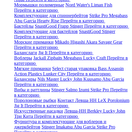
Мормышки полимерные
Nord Water's
Liman Fish
Перейти в категорию
Комплектующие для спиннербейтов
Strike Pro
Megabass
Abu Garcia
Hearty Rise
Перейти в категорию
Бактейлы
SnastiGood
Frapp
Stinger
Перейти в категорию
Комплектующие для бактейлов
SnastiGood
Stinger
Перейти в категорию
Морские приманки
Mikado
Higashi
Akara
Savage Gear
Перейти в категорию
Баланслаги
Jig It
Перейти в категорию
Воблеры
Jackall
Zipbaits
Megabass
Lucky Craft
Перейти в
категорию
Мягкие приманки
Select старая упаковка
Bass Assassin
Action Plastics
Lunker City
Перейти в категорию
Балансиры
Nils Master
Lucky John
Kuusamo
Abu Garcia
Перейти в категорию
Вибы и раттлины
Stinger
Salmo
Izumi
Strike Pro
Перейти
в категорию
Поролоновые рыбки
Контакт
Левша НН
LeX Porolonium
Jig It
Перейти в категорию
Искусственные насадки
Левша-НН
Berkley
Lucky John
Три Кита
Перейти в категорию
Фурнитура и комплектующие для воблеров и
джеркбейтов
Stinger
Imakatsu
Abu Garcia
Strike Pro