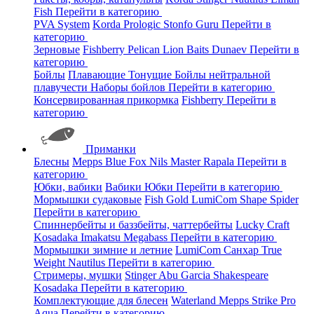
Fish
Перейти в категорию
PVA System
Korda
Prologic
Stonfo
Guru
Перейти в
категорию
Зерновые
Fishberry
Pelican
Lion Baits
Dunaev
Перейти в
категорию
Бойлы
Плавающие
Тонущие
Бойлы нейтральной
плавучести
Наборы бойлов
Перейти в категорию
Консервированная прикормка
Fishberry
Перейти в
категорию
Приманки
Блесны
Mepps
Blue Fox
Nils Master
Rapala
Перейти в
категорию
Юбки, вабики
Вабики
Юбки
Перейти в категорию
Мормышки судаковые
Fish Gold
LumiCom
Shape
Spider
Перейти в категорию
Спиннербейты и баззбейты, чаттербейты
Lucky Craft
Kosadaka
Imakatsu
Megabass
Перейти в категорию
Мормышки зимние и летние
LumiCom
Санхар
True
Weight
Nautilus
Перейти в категорию
Стримеры, мушки
Stinger
Abu Garcia
Shakespeare
Kosadaka
Перейти в категорию
Комплектующие для блесен
Waterland
Mepps
Strike Pro
Aqua
Перейти в категорию