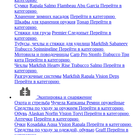
категорию
Сумки
Rapala
Salmo
Flambeau
Abu Garcia
Перейти в
категорию
Хранение зимних насадок
Перейти в категорию
Шкафы для хранения оружия
Тонар
Перейти в
категорию
Стяжки для груза
Premier
Следопыт
Перейти в
категорию
Тубусы, чехлы и стяжки для удилищ
Markfish
Sabaneev
Trabucco
Spinningline
Перейти в категорию
Мотовила и поводочницы
Carp Pro
Stonfo
Trabucco
Три
кита
Перейти в категорию
Чехлы
Markfish
Hearty Rise
Trabucco
Salmo
Перейти в
категорию
Разгрузочные системы
Markfish
Rapala
Vision
Deps
Перейти в категорию
Экипировка и снаряжение
Охота и стрельба
Чучела
Капканы
Ремни оружейные
Средства по уходу за оружием
Перейти в категорию
Обувь
Alaskan
Norfin
Vision
Torvi
Перейти в категорию
Аптечки
Перейти в категорию
Очки
Kosadaka
Aqua
Vision
Rapala
Перейти в категорию
Средства по уходу за одеждой, обувью
Graff
Перейти в