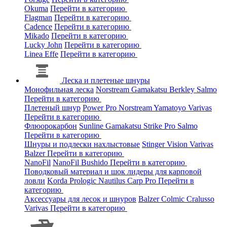
Okuma
Перейти в категорию
Flagman
Перейти в категорию
Cadence
Перейти в категорию
Mikado
Перейти в категорию
Lucky John
Перейти в категорию
Linea Effe
Перейти в категорию
Леска и плетеные шнуры
Монофильная леска
Norstream
Gamakatsu
Berkley
Salmo
Перейти в категорию
Плетеный шнур
Power Pro
Norstream
Yamatoyo
Varivas
Перейти в категорию
Флюорокарбон
Sunline
Gamakatsu
Strike Pro
Salmo
Перейти в категорию
Шнуры и подлески нахлыстовые
Stinger
Vision
Varivas
Balzer
Перейти в категорию
NanoFil
NanoFil
Bushido
Перейти в категорию
Поводковый материал и шок лидеры для карповой
ловли
Korda
Prologic
Nautilus
Carp Pro
Перейти в
категорию
Аксессуары для лесок и шнуров
Balzer
Colmic
Cralusso
Varivas
Перейти в категорию