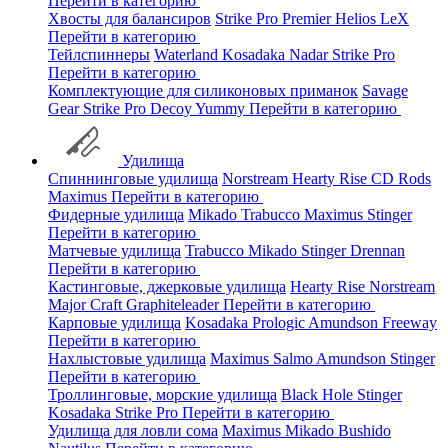
Перейти в категорию
Хвосты для балансиров
Strike Pro
Premier
Helios
LeX
Перейти в категорию
Тейлспиннеры
Waterland
Kosadaka
Nadar
Strike Pro
Перейти в категорию
Комплектующие для силиконовых приманок
Savage
Gear
Strike Pro
Decoy
Yummy
Перейти в категорию
Удилища
Спиннинговые удилища
Norstream
Hearty Rise
CD Rods
Maximus
Перейти в категорию
Фидерные удилища
Mikado
Trabucco
Maximus
Stinger
Перейти в категорию
Матчевые удилища
Trabucco
Mikado
Stinger
Drennan
Перейти в категорию
Кастинговые, джерковые удилища
Hearty Rise
Norstream
Major Craft
Graphiteleader
Перейти в категорию
Карповые удилища
Kosadaka
Prologic
Amundson
Freeway
Перейти в категорию
Нахлыстовые удилища
Maximus
Salmo
Amundson
Stinger
Перейти в категорию
Троллинговые, морские удилища
Black Hole
Stinger
Kosadaka
Strike Pro
Перейти в категорию
Удилища для ловли сома
Maximus
Mikado
Bushido