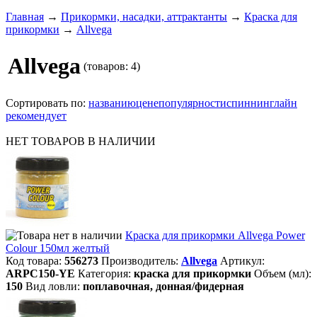
Главная
→
Прикормки, насадки, аттрактанты
→
Краска для
прикормки
→
Allvega
Allvega
(товаров: 4)
Сортировать по:
названию
цене
популярности
спиннинглайн
рекомендует
НЕТ ТОВАРОВ В НАЛИЧИИ
Краска для прикормки Allvega Power
Colour 150мл желтый
Код товара:
556273
Производитель:
Allvega
Артикул:
ARPC150-YE
Категория:
краска для прикормки
Объем (мл):
150
Вид ловли:
поплавочная, донная/фидерная