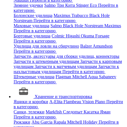
Nautilus
Перейти в категорию
Зимние удочки
Salmo
Три Кита
Stinger
Eco
Перейти в
категорию
Болонские удилища
Maximus
Trabucco
Black Hole
Norstream
Перейти в категорию
Маховые удилища
Salmo
Black Hole
Norstream
Maximus
Перейти в категорию
Бортовые удилища
Colmic
Higashi
Okuma
Forsage
Перейти в категорию
Удилища для ловли на сбирулино
Balzer
Amundson
Перейти в категорию
Запчасти, аксессуары для сборки удилищ, коннекторы
Запчасти к штекерным удилищам
Запчасти к карповым
удилищам
Запчасти к матчевым удилищам
Запчасти к
нахлыстовым удилищам
Перейти в категорию
Штекерные удилища
Flagman
Mitchell
Aqua
Sabaneev
Перейти в категорию
Хранение и транспортировка
Ящики и коробки
A-Elita
Flambeau
Vision
Plano
Перейти
в категорию
Санки, тележки
Markfish
Следопыт
Касатка
Яман
Перейти в категорию
Рюкзаки
Abu Garcia
Rapala
Mitchell
Holiday
Перейти в