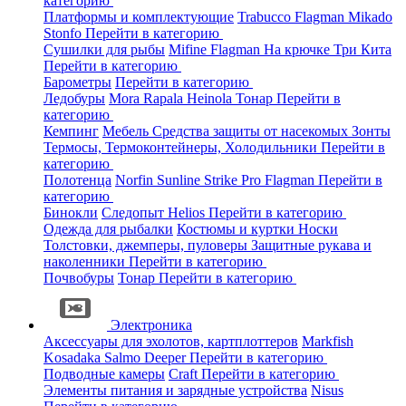
категорию
Платформы и комплектующие
Trabucco
Flagman
Mikado
Stonfo
Перейти в категорию
Сушилки для рыбы
Mifine
Flagman
На крючке
Три Кита
Перейти в категорию
Барометры
Перейти в категорию
Ледобуры
Mora
Rapala
Heinola
Тонар
Перейти в
категорию
Кемпинг
Мебель
Средства защиты от насекомых
Зонты
Термосы, Термоконтейнеры, Холодильники
Перейти в
категорию
Полотенца
Norfin
Sunline
Strike Pro
Flagman
Перейти в
категорию
Бинокли
Следопыт
Helios
Перейти в категорию
Одежда для рыбалки
Костюмы и куртки
Носки
Толстовки, джемперы, пуловеры
Защитные рукава и
наколенники
Перейти в категорию
Почвобуры
Тонар
Перейти в категорию
Электроника
Аксессуары для эхолотов, картплоттеров
Markfish
Kosadaka
Salmo
Deeper
Перейти в категорию
Подводные камеры
Craft
Перейти в категорию
Элементы питания и зарядные устройства
Nisus