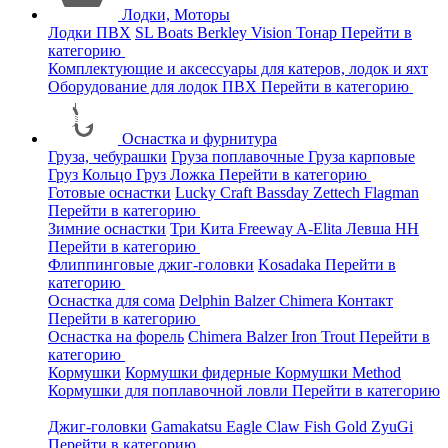
Лодки, Моторы
Лодки ПВХ
SL Boats
Berkley
Vision
Тонар
Перейти в
категорию
Комплектующие и аксессуары для катеров, лодок и яхт
Оборудование для лодок ПВХ
Перейти в категорию
Оснастка и фурнитура
Груза, чебурашки
Груза поплавочные
Груза карповые
Груз Кольцо
Груз Ложка
Перейти в категорию
Готовые оснастки
Lucky Craft
Bassday
Zettech
Flagman
Перейти в категорию
Зимние оснастки
Три Кита
Freeway
A-Elita
Левша НН
Перейти в категорию
Флиппинговые джиг-головки
Kosadaka
Перейти в
категорию
Оснастка для сома
Delphin
Balzer
Chimera
Контакт
Перейти в категорию
Оснастка на форель
Chimera
Balzer
Iron Trout
Перейти в
категорию
Кормушки
Кормушки фидерные
Кормушки Method
Кормушки для поплавочной ловли
Перейти в категорию
Джиг-головки
Gamakatsu
Eagle Claw
Fish Gold
ZyuGi
Перейти в категорию