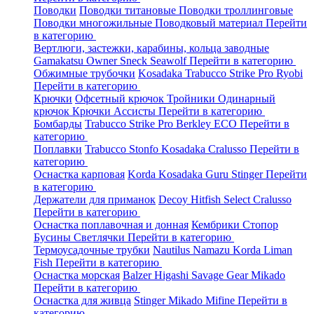
Поводки
Поводки титановые
Поводки троллинговые
Поводки многожильные
Поводковый материал
Перейти
в категорию
Вертлюги, застежки, карабины, кольца заводные
Gamakatsu
Owner
Sneck
Seawolf
Перейти в категорию
Обжимные трубочки
Kosadaka
Trabucco
Strike Pro
Ryobi
Перейти в категорию
Крючки
Офсетный крючок
Тройники
Одинарный
крючок
Крючки Ассисты
Перейти в категорию
Бомбарды
Trabucco
Strike Pro
Berkley
ECO
Перейти в
категорию
Поплавки
Trabucco
Stonfo
Kosadaka
Cralusso
Перейти в
категорию
Оснастка карповая
Korda
Kosadaka
Guru
Stinger
Перейти
в категорию
Держатели для приманок
Decoy
Hitfish
Select
Cralusso
Перейти в категорию
Оснастка поплавочная и донная
Кембрики
Стопор
Бусины
Светлячки
Перейти в категорию
Термоусадочные трубки
Nautilus
Namazu
Korda
Liman
Fish
Перейти в категорию
Оснастка морская
Balzer
Higashi
Savage Gear
Mikado
Перейти в категорию
Оснастка для живца
Stinger
Mikado
Mifine
Перейти в
категорию