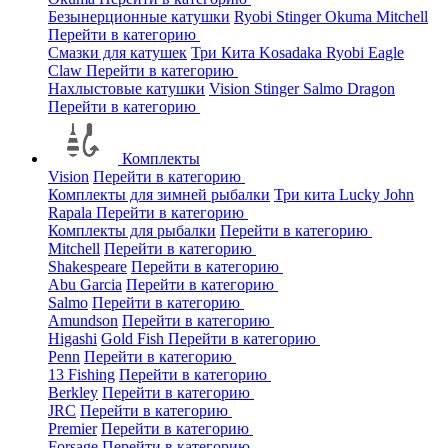
Безынерционные катушки
Ryobi
Stinger
Okuma
Mitchell
Перейти в категорию
Смазки для катушек
Три Кита
Kosadaka
Ryobi
Eagle
Claw
Перейти в категорию
Нахлыстовые катушки
Vision
Stinger
Salmo
Dragon
Перейти в категорию
Комплекты
Vision
Перейти в категорию
Комплекты для зимней рыбалки
Три кита
Lucky John
Rapala
Перейти в категорию
Комплекты для рыбалки
Перейти в категорию
Mitchell
Перейти в категорию
Shakespeare
Перейти в категорию
Abu Garcia
Перейти в категорию
Salmo
Перейти в категорию
Amundson
Перейти в категорию
Higashi
Gold Fish
Перейти в категорию
Penn
Перейти в категорию
13 Fishing
Перейти в категорию
Berkley
Перейти в категорию
JRC
Перейти в категорию
Premier
Перейти в категорию
Forsage
Перейти в категорию