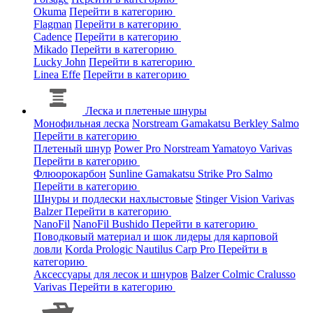
Okuma
Перейти в категорию
Flagman
Перейти в категорию
Cadence
Перейти в категорию
Mikado
Перейти в категорию
Lucky John
Перейти в категорию
Linea Effe
Перейти в категорию
Леска и плетеные шнуры
Монофильная леска
Norstream
Gamakatsu
Berkley
Salmo
Перейти в категорию
Плетеный шнур
Power Pro
Norstream
Yamatoyo
Varivas
Перейти в категорию
Флюорокарбон
Sunline
Gamakatsu
Strike Pro
Salmo
Перейти в категорию
Шнуры и подлески нахлыстовые
Stinger
Vision
Varivas
Balzer
Перейти в категорию
NanoFil
NanoFil
Bushido
Перейти в категорию
Поводковый материал и шок лидеры для карповой
ловли
Korda
Prologic
Nautilus
Carp Pro
Перейти в
категорию
Аксессуары для лесок и шнуров
Balzer
Colmic
Cralusso
Varivas
Перейти в категорию