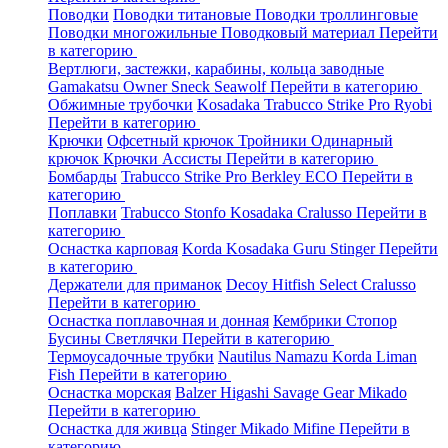
Поводки
Поводки титановые
Поводки троллинговые
Поводки многожильные
Поводковый материал
Перейти
в категорию
Вертлюги, застежки, карабины, кольца заводные
Gamakatsu
Owner
Sneck
Seawolf
Перейти в категорию
Обжимные трубочки
Kosadaka
Trabucco
Strike Pro
Ryobi
Перейти в категорию
Крючки
Офсетный крючок
Тройники
Одинарный
крючок
Крючки Ассисты
Перейти в категорию
Бомбарды
Trabucco
Strike Pro
Berkley
ECO
Перейти в
категорию
Поплавки
Trabucco
Stonfo
Kosadaka
Cralusso
Перейти в
категорию
Оснастка карповая
Korda
Kosadaka
Guru
Stinger
Перейти
в категорию
Держатели для приманок
Decoy
Hitfish
Select
Cralusso
Перейти в категорию
Оснастка поплавочная и донная
Кембрики
Стопор
Бусины
Светлячки
Перейти в категорию
Термоусадочные трубки
Nautilus
Namazu
Korda
Liman
Fish
Перейти в категорию
Оснастка морская
Balzer
Higashi
Savage Gear
Mikado
Перейти в категорию
Оснастка для живца
Stinger
Mikado
Mifine
Перейти в
категорию