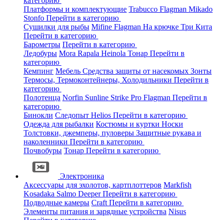
категорию
Платформы и комплектующие
Trabucco
Flagman
Mikado
Stonfo
Перейти в категорию
Сушилки для рыбы
Mifine
Flagman
На крючке
Три Кита
Перейти в категорию
Барометры
Перейти в категорию
Ледобуры
Mora
Rapala
Heinola
Тонар
Перейти в
категорию
Кемпинг
Мебель
Средства защиты от насекомых
Зонты
Термосы, Термоконтейнеры, Холодильники
Перейти в
категорию
Полотенца
Norfin
Sunline
Strike Pro
Flagman
Перейти в
категорию
Бинокли
Следопыт
Helios
Перейти в категорию
Одежда для рыбалки
Костюмы и куртки
Носки
Толстовки, джемперы, пуловеры
Защитные рукава и
наколенники
Перейти в категорию
Почвобуры
Тонар
Перейти в категорию
Электроника
Аксессуары для эхолотов, картплоттеров
Markfish
Kosadaka
Salmo
Deeper
Перейти в категорию
Подводные камеры
Craft
Перейти в категорию
Элементы питания и зарядные устройства
Nisus