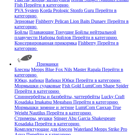
Fish
Перейти в категорию
PVA System
Korda
Prologic
Stonfo
Guru
Перейти в
категорию
Зерновые
Fishberry
Pelican
Lion Baits
Dunaev
Перейти в
категорию
Бойлы
Плавающие
Тонущие
Бойлы нейтральной
плавучести
Наборы бойлов
Перейти в категорию
Консервированная прикормка
Fishberry
Перейти в
категорию
Приманки
Блесны
Mepps
Blue Fox
Nils Master
Rapala
Перейти в
категорию
Юбки, вабики
Вабики
Юбки
Перейти в категорию
Мормышки судаковые
Fish Gold
LumiCom
Shape
Spider
Перейти в категорию
Спиннербейты и баззбейты, чаттербейты
Lucky Craft
Kosadaka
Imakatsu
Megabass
Перейти в категорию
Мормышки зимние и летние
LumiCom
Санхар
True
Weight
Nautilus
Перейти в категорию
Стримеры, мушки
Stinger
Abu Garcia
Shakespeare
Kosadaka
Перейти в категорию
Комплектующие для блесен
Waterland
Mepps
Strike Pro
Aqua
Перейти в категорию