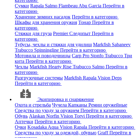
категорию
Сумки
Rapala
Salmo
Flambeau
Abu Garcia
Перейти в
категорию
Хранение зимних насадок
Перейти в категорию
Шкафы для хранения оружия
Тонар
Перейти в
категорию
Стяжки для груза
Premier
Следопыт
Перейти в
категорию
Тубусы, чехлы и стяжки для удилищ
Markfish
Sabaneev
Trabucco
Spinningline
Перейти в категорию
Мотовила и поводочницы
Carp Pro
Stonfo
Trabucco
Три
кита
Перейти в категорию
Чехлы
Markfish
Hearty Rise
Trabucco
Salmo
Перейти в
категорию
Разгрузочные системы
Markfish
Rapala
Vision
Deps
Перейти в категорию
Экипировка и снаряжение
Охота и стрельба
Чучела
Капканы
Ремни оружейные
Средства по уходу за оружием
Перейти в категорию
Обувь
Alaskan
Norfin
Vision
Torvi
Перейти в категорию
Аптечки
Перейти в категорию
Очки
Kosadaka
Aqua
Vision
Rapala
Перейти в категорию
Средства по уходу за одеждой, обувью
Graff
Перейти в