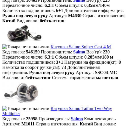
Код товара:
104039
Производитель:
Salmo
Вес(гр):
225
Передаточное число:
6,2:1
Объем шпули:
0,35мм/140м
Количество подшипников:
6+1
Дополнительная информация:
Ручка под левую руку
Артикул:
M4630
Страна изготовления:
Китай
Вид ловли:
бейткастинг
Катушка Salmo Sniper Cast 4 M
Код товара:
546159
Производитель:
Salmo
Вес(гр):
230
Передаточное число:
6,3:1
Объем шпули:
0,285мм/180 м
Количество подшипников:
3+1
Нагрузка на фрикцион(кг):
8
Намотка за оборот ручки(см):
73
Дополнительная
информация:
Ручка под левую руку
Артикул:
SSC04-MC
Вид ловли:
бейткастинг
Система торможения:
магнитная
Катушка Salmo Taifun Two Way
Multiplier
Код товара:
25958
Производитель:
Salmo
Комплектация:
-
Артикул:
M1011
Страна изготовления:
Китай
Вид ловли: