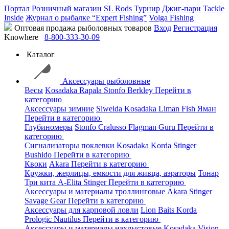
Портал
Розничный магазин
SL Rods
Турнир Джиг-пари
Tackle
Inside
Журнал о рыбалке “Expert Fishing”
Volga Fishing
Оптовая продажа рыболовных товаров
Вход
Регистрация
Knowhere
8-800-333-30-09
Каталог
Аксессуары рыболовные
Весы
Kosadaka
Rapala
Stonfo
Berkley
Перейти в
категорию
Аксессуары зимние
Siweida
Kosadaka
Liman Fish
Яман
Перейти в категорию
Глубиномеры
Stonfo
Cralusso
Flagman
Guru
Перейти в
категорию
Сигнализаторы поклевки
Kosadaka
Korda
Stinger
Bushido
Перейти в категорию
Квоки
Akara
Перейти в категорию
Кружки, жерлицы, емкости для живца, аэраторы
Тонар
Три кита
A-Elita
Stinger
Перейти в категорию
Аксессуары и материалы троллинговые
Akara
Stinger
Savage Gear
Перейти в категорию
Аксессуары для карповой ловли
Lion Baits
Korda
Prologic
Nautilus
Перейти в категорию
Аксессуары и материалы нахлыстовые
Kosadaka
Vision