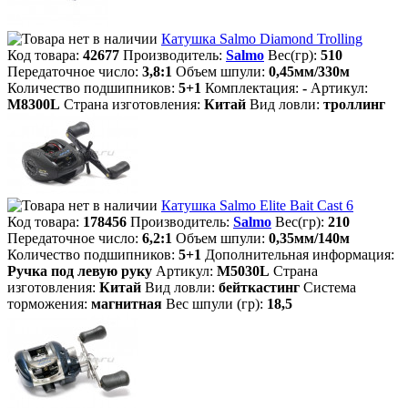
Катушка Salmo Diamond Trolling
Код товара:
42677
Производитель:
Salmo
Вес(гр):
510
Передаточное число:
3,8:1
Объем шпули:
0,45мм/330м
Количество подшипников:
5+1
Комплектация:
-
Артикул:
M8300L
Страна изготовления:
Китай
Вид ловли:
троллинг
Катушка Salmo Elite Bait Cast 6
Код товара:
178456
Производитель:
Salmo
Вес(гр):
210
Передаточное число:
6,2:1
Объем шпули:
0,35мм/140м
Количество подшипников:
5+1
Дополнительная информация:
Ручка под левую руку
Артикул:
M5030L
Страна
изготовления:
Китай
Вид ловли:
бейткастинг
Система
торможения:
магнитная
Вес шпули (гр):
18,5