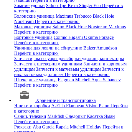
Nautilus
Перейти в категорию
Зимние удочки
Salmo
Три Кита
Stinger
Eco
Перейти в
категорию
Болонские удилища
Maximus
Trabucco
Black Hole
Norstream
Перейти в категорию
Маховые удилища
Salmo
Black Hole
Norstream
Maximus
Перейти в категорию
Бортовые удилища
Colmic
Higashi
Okuma
Forsage
Перейти в категорию
Удилища для ловли на сбирулино
Balzer
Amundson
Перейти в категорию
Запчасти, аксессуары для сборки удилищ, коннекторы
Запчасти к штекерным удилищам
Запчасти к карповым
удилищам
Запчасти к матчевым удилищам
Запчасти к
нахлыстовым удилищам
Перейти в категорию
Штекерные удилища
Flagman
Mitchell
Aqua
Sabaneev
Перейти в категорию
Хранение и транспортировка
Ящики и коробки
A-Elita
Flambeau
Vision
Plano
Перейти
в категорию
Санки, тележки
Markfish
Следопыт
Касатка
Яман
Перейти в категорию
Рюкзаки
Abu Garcia
Rapala
Mitchell
Holiday
Перейти в