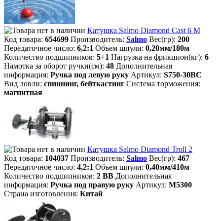
Катушка Salmo Diamond Cast 6 M
Код товара:
654699
Производитель:
Salmo
Вес(гр):
200
Передаточное число:
6,2:1
Объем шпули:
0,20мм/180м
Количество подшипников:
5+1
Нагрузка на фрикцион(кг):
6
Намотка за оборот ручки(см):
48
Дополнительная
информация:
Ручка под левую руку
Артикул:
S750-30BC
Вид ловли:
спиннинг, бейткастинг
Система торможения:
магнитная
Катушка Salmo Diamond Troll 2
Код товара:
104037
Производитель:
Salmo
Вес(гр):
467
Передаточное число:
4,2:1
Объем шпули:
0,40мм/410м
Количество подшипников:
2 BB
Дополнительная
информация:
Ручка под правую руку
Артикул:
M5300
Страна изготовления:
Китай