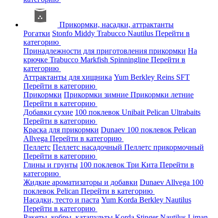
Прикормки, насадки, аттрактанты
Рогатки
Stonfo
Middy
Trabucco
Nautilus
Перейти в
категорию
Принадлежности для приготовления прикормки
На
крючке
Trabucco
Markfish
Spinningline
Перейти в
категорию
Аттрактанты для хищника
Yum
Berkley
Reins
SFT
Перейти в категорию
Прикормки
Прикормки зимние
Прикормки летние
Перейти в категорию
Добавки сухие
100 поклевок
Unibait
Pelican
Ultrabaits
Перейти в категорию
Краска для прикормки
Dunaev
100 поклевок
Pelican
Allvega
Перейти в категорию
Пеллетс
Пеллетс насадочный
Пеллетс прикормочный
Перейти в категорию
Глины и грунты
100 поклевок
Три Кита
Перейти в
категорию
Жидкие ароматизаторы и добавки
Dunaev
Allvega
100
поклевок
Pelican
Перейти в категорию
Насадки, тесто и паста
Yum
Korda
Berkley
Nautilus
Перейти в категорию
Ракеты, кобры, катапульты
Korda
Stinger
Nautilus
Liman