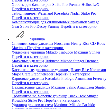
Перейти в категорию
Хвосты для балансиров
Strike Pro
Premier
Helios
LeX
Перейти в категорию
Тейлспиннеры
Waterland
Kosadaka
Nadar
Strike Pro
Перейти в категорию
Комплектующие для силиконовых приманок
Savage
Gear
Strike Pro
Decoy
Yummy
Перейти в категорию
Удилища
Спиннинговые удилища
Norstream
Hearty Rise
CD Rods
Maximus
Перейти в категорию
Фидерные удилища
Mikado
Trabucco
Maximus
Stinger
Перейти в категорию
Матчевые удилища
Trabucco
Mikado
Stinger
Drennan
Перейти в категорию
Кастинговые, джерковые удилища
Hearty Rise
Norstream
Major Craft
Graphiteleader
Перейти в категорию
Карповые удилища
Kosadaka
Prologic
Amundson
Freeway
Перейти в категорию
Нахлыстовые удилища
Maximus
Salmo
Amundson
Stinger
Перейти в категорию
Троллинговые, морские удилища
Black Hole
Stinger
Kosadaka
Strike Pro
Перейти в категорию
Удилища для ловли сома
Maximus
Mikado
Bushido