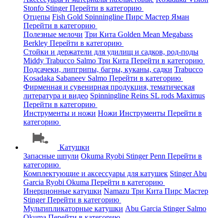
Stonfo
Stinger
Перейти в категорию
Отцепы
Fish Gold
Spinningline
Пирс Мастер
Яман
Перейти в категорию
Полезные мелочи
Три Кита
Golden Mean
Megabass
Berkley
Перейти в категорию
Стойки и держатели для удилищ и садков, род-поды
Middy
Trabucco
Salmo
Три Кита
Перейти в категорию
Подсачеки, липгрипы, багры, куканы, садки
Trabucco
Kosadaka
Sabaneev
Salmo
Перейти в категорию
Фирменная и сувенирная продукция, тематическая
литература и видео
Spinningline
Reins
SL rods
Maximus
Перейти в категорию
Инструменты и ножи
Ножи
Инструменты
Перейти в
категорию
Катушки
Запасные шпули
Okuma
Ryobi
Stinger
Penn
Перейти в
категорию
Комплектующие и аксессуары для катушек
Stinger
Abu
Garcia
Ryobi
Okuma
Перейти в категорию
Инерционные катушки
Namazu
Три Кита
Пирс Мастер
Stinger
Перейти в категорию
Мультипликаторные катушки
Abu Garcia
Stinger
Salmo
Okuma
Перейти в категорию