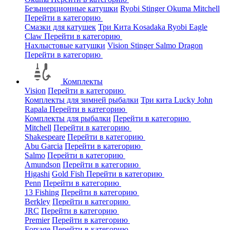
Безынерционные катушки
Ryobi
Stinger
Okuma
Mitchell
Перейти в категорию
Смазки для катушек
Три Кита
Kosadaka
Ryobi
Eagle
Claw
Перейти в категорию
Нахлыстовые катушки
Vision
Stinger
Salmo
Dragon
Перейти в категорию
Комплекты
Vision
Перейти в категорию
Комплекты для зимней рыбалки
Три кита
Lucky John
Rapala
Перейти в категорию
Комплекты для рыбалки
Перейти в категорию
Mitchell
Перейти в категорию
Shakespeare
Перейти в категорию
Abu Garcia
Перейти в категорию
Salmo
Перейти в категорию
Amundson
Перейти в категорию
Higashi
Gold Fish
Перейти в категорию
Penn
Перейти в категорию
13 Fishing
Перейти в категорию
Berkley
Перейти в категорию
JRC
Перейти в категорию
Premier
Перейти в категорию
Forsage
Перейти в категорию