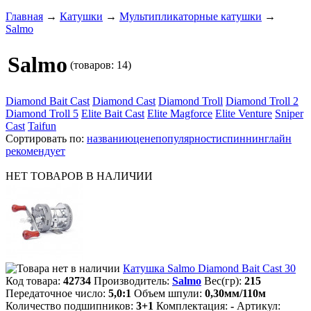
Главная
→
Катушки
→
Мультипликаторные катушки
→
Salmo
Salmo
(товаров: 14)
Diamond Bait Cast
Diamond Cast
Diamond Troll
Diamond Troll 2
Diamond Troll 5
Elite Bait Cast
Elite Magforce
Elite Venture
Sniper
Cast
Taifun
Сортировать по:
названию
цене
популярности
спиннинглайн
рекомендует
НЕТ ТОВАРОВ В НАЛИЧИИ
Катушка Salmo Diamond Bait Cast 30
Код товара:
42734
Производитель:
Salmo
Вес(гр):
215
Передаточное число:
5,0:1
Объем шпули:
0,30мм/110м
Количество подшипников:
3+1
Комплектация:
-
Артикул: