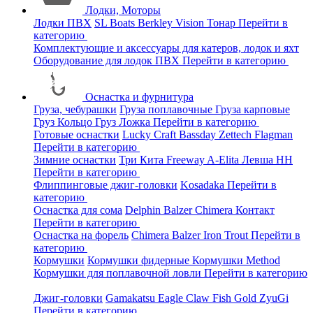
Лодки, Моторы
Лодки ПВХ
SL Boats
Berkley
Vision
Тонар
Перейти в
категорию
Комплектующие и аксессуары для катеров, лодок и яхт
Оборудование для лодок ПВХ
Перейти в категорию
Оснастка и фурнитура
Груза, чебурашки
Груза поплавочные
Груза карповые
Груз Кольцо
Груз Ложка
Перейти в категорию
Готовые оснастки
Lucky Craft
Bassday
Zettech
Flagman
Перейти в категорию
Зимние оснастки
Три Кита
Freeway
A-Elita
Левша НН
Перейти в категорию
Флиппинговые джиг-головки
Kosadaka
Перейти в
категорию
Оснастка для сома
Delphin
Balzer
Chimera
Контакт
Перейти в категорию
Оснастка на форель
Chimera
Balzer
Iron Trout
Перейти в
категорию
Кормушки
Кормушки фидерные
Кормушки Method
Кормушки для поплавочной ловли
Перейти в категорию
Джиг-головки
Gamakatsu
Eagle Claw
Fish Gold
ZyuGi
Перейти в категорию