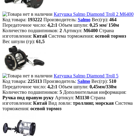
Катушка Salmo Diamond Troll 2 M6400
Код товара:
193222
Производитель:
Salmo
Вес(гр):
464
Передаточное число:
4,2:1
Объем шпули:
0,25 мм/ 150м
Количество подшипников:
2
Артикул:
M6400
Страна
изготовления:
Китай
Система торможения:
осевой тормоз
Вес шпули (гр):
61,5
Катушка Salmo Diamond Troll 5
Код товара:
225113
Производитель:
Salmo
Вес(гр):
510
Передаточное число:
4,2:1
Объем шпули:
0,45мм/330м
Количество подшипников:
5
Дополнительная информация:
Ручка под правую руку
Артикул:
M1130
Страна
изготовления:
Китай
Вид ловли:
троллинг, морская
Система
торможения:
осевой тормоз