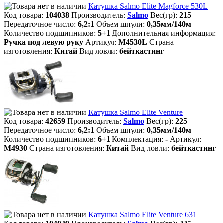
Катушка Salmo Elite Magforce 530L
Код товара:
104038
Производитель:
Salmo
Вес(гр):
215
Передаточное число:
6,2:1
Объем шпули:
0,35мм/140м
Количество подшипников:
5+1
Дополнительная информация:
Ручка под левую руку
Артикул:
M4530L
Страна
изготовления:
Китай
Вид ловли:
бейткастинг
Катушка Salmo Elite Venture
Код товара:
42659
Производитель:
Salmo
Вес(гр):
225
Передаточное число:
6,2:1
Объем шпули:
0,35мм/140м
Количество подшипников:
6+1
Комплектация:
-
Артикул:
M4930
Страна изготовления:
Китай
Вид ловли:
бейткастинг
Катушка Salmo Elite Venture 631