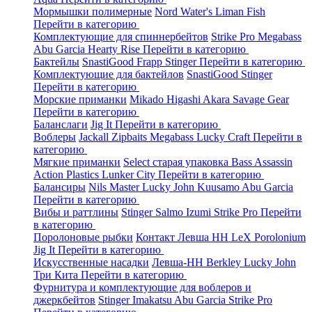
Мормышки полимерные
Nord Water's
Liman Fish
Перейти в категорию
Комплектующие для спиннербейтов
Strike Pro
Megabass
Abu Garcia
Hearty Rise
Перейти в категорию
Бактейлы
SnastiGood
Frapp
Stinger
Перейти в категорию
Комплектующие для бактейлов
SnastiGood
Stinger
Перейти в категорию
Морские приманки
Mikado
Higashi
Akara
Savage Gear
Перейти в категорию
Баланслаги
Jig It
Перейти в категорию
Воблеры
Jackall
Zipbaits
Megabass
Lucky Craft
Перейти в
категорию
Мягкие приманки
Select старая упаковка
Bass Assassin
Action Plastics
Lunker City
Перейти в категорию
Балансиры
Nils Master
Lucky John
Kuusamo
Abu Garcia
Перейти в категорию
Вибы и раттлины
Stinger
Salmo
Izumi
Strike Pro
Перейти
в категорию
Поролоновые рыбки
Контакт
Левша НН
LeX Porolonium
Jig It
Перейти в категорию
Искусственные насадки
Левша-НН
Berkley
Lucky John
Три Кита
Перейти в категорию
Фурнитура и комплектующие для воблеров и
джеркбейтов
Stinger
Imakatsu
Abu Garcia
Strike Pro