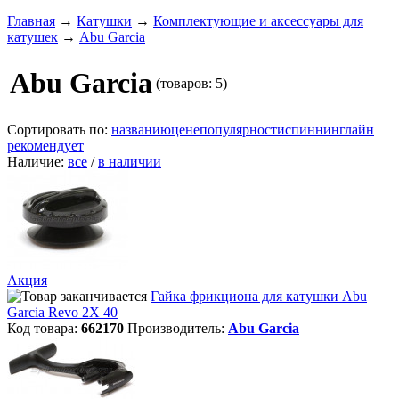
Главная
→
Катушки
→
Комплектующие и аксессуары для
катушек
→
Abu Garcia
Abu Garcia
(товаров: 5)
Сортировать по:
названию
цене
популярности
спиннинглайн
рекомендует
Наличие:
все
/
в наличии
Акция
Гайка фрикциона для катушки Abu
Garcia Revo 2X 40
Код товара:
662170
Производитель:
Abu Garcia