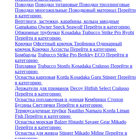
Поводки
Поводки титановые
Поводки троллинговые
Поводки многожильные
Поводковый материал
Перейти
в категорию
Вертлюги, застежки, карабины, кольца заводные
Gamakatsu
Owner
Sneck
Seawolf
Перейти в категорию
Обжимные трубочки
Kosadaka
Trabucco
Strike Pro
Ryobi
Перейти в категорию
Крючки
Офсетный крючок
Тройники
Одинарный
крючок
Крючки Ассисты
Перейти в категорию
Бомбарды
Trabucco
Strike Pro
Berkley
ECO
Перейти в
категорию
Поплавки
Trabucco
Stonfo
Kosadaka
Cralusso
Перейти в
категорию
Оснастка карповая
Korda
Kosadaka
Guru
Stinger
Перейти
в категорию
Держатели для приманок
Decoy
Hitfish
Select
Cralusso
Перейти в категорию
Оснастка поплавочная и донная
Кембрики
Стопор
Бусины
Светлячки
Перейти в категорию
Термоусадочные трубки
Nautilus
Namazu
Korda
Liman
Fish
Перейти в категорию
Оснастка морская
Balzer
Higashi
Savage Gear
Mikado
Перейти в категорию
Оснастка для живца
Stinger
Mikado
Mifine
Перейти в
категорию