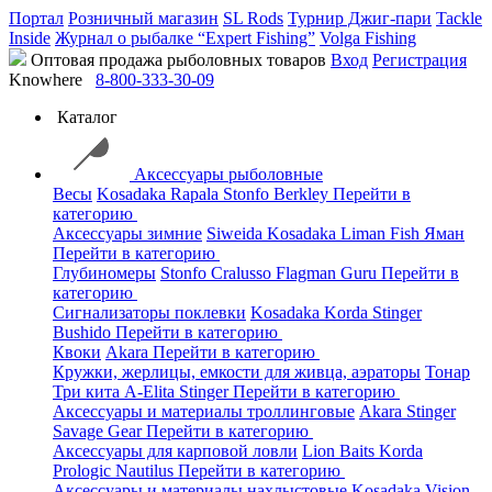
Портал
Розничный магазин
SL Rods
Турнир Джиг-пари
Tackle
Inside
Журнал о рыбалке “Expert Fishing”
Volga Fishing
Оптовая продажа рыболовных товаров
Вход
Регистрация
Knowhere
8-800-333-30-09
Каталог
Аксессуары рыболовные
Весы
Kosadaka
Rapala
Stonfo
Berkley
Перейти в
категорию
Аксессуары зимние
Siweida
Kosadaka
Liman Fish
Яман
Перейти в категорию
Глубиномеры
Stonfo
Cralusso
Flagman
Guru
Перейти в
категорию
Сигнализаторы поклевки
Kosadaka
Korda
Stinger
Bushido
Перейти в категорию
Квоки
Akara
Перейти в категорию
Кружки, жерлицы, емкости для живца, аэраторы
Тонар
Три кита
A-Elita
Stinger
Перейти в категорию
Аксессуары и материалы троллинговые
Akara
Stinger
Savage Gear
Перейти в категорию
Аксессуары для карповой ловли
Lion Baits
Korda
Prologic
Nautilus
Перейти в категорию
Аксессуары и материалы нахлыстовые
Kosadaka
Vision