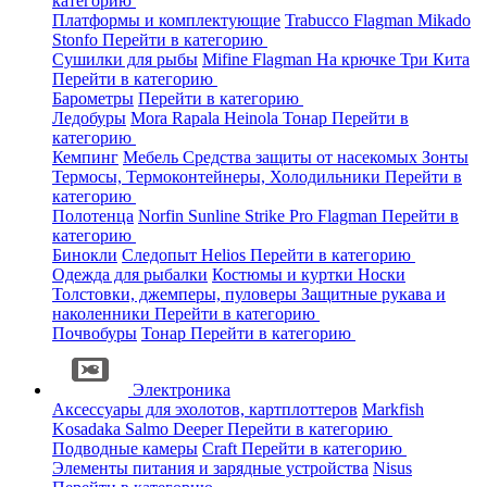
категорию
Платформы и комплектующие
Trabucco
Flagman
Mikado
Stonfo
Перейти в категорию
Сушилки для рыбы
Mifine
Flagman
На крючке
Три Кита
Перейти в категорию
Барометры
Перейти в категорию
Ледобуры
Mora
Rapala
Heinola
Тонар
Перейти в
категорию
Кемпинг
Мебель
Средства защиты от насекомых
Зонты
Термосы, Термоконтейнеры, Холодильники
Перейти в
категорию
Полотенца
Norfin
Sunline
Strike Pro
Flagman
Перейти в
категорию
Бинокли
Следопыт
Helios
Перейти в категорию
Одежда для рыбалки
Костюмы и куртки
Носки
Толстовки, джемперы, пуловеры
Защитные рукава и
наколенники
Перейти в категорию
Почвобуры
Тонар
Перейти в категорию
Электроника
Аксессуары для эхолотов, картплоттеров
Markfish
Kosadaka
Salmo
Deeper
Перейти в категорию
Подводные камеры
Craft
Перейти в категорию
Элементы питания и зарядные устройства
Nisus