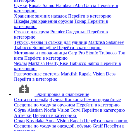
категорию
Сумки
Rapala
Salmo
Flambeau
Abu Garcia
Перейти в
категорию
Хранение зимних насадок
Перейти в категорию
Шкафы для хранения оружия
Тонар
Перейти в
категорию
Стяжки для груза
Premier
Следопыт
Перейти в
категорию
Тубусы, чехлы и стяжки для удилищ
Markfish
Sabaneev
Trabucco
Spinningline
Перейти в категорию
Мотовила и поводочницы
Carp Pro
Stonfo
Trabucco
Три
кита
Перейти в категорию
Чехлы
Markfish
Hearty Rise
Trabucco
Salmo
Перейти в
категорию
Разгрузочные системы
Markfish
Rapala
Vision
Deps
Перейти в категорию
Экипировка и снаряжение
Охота и стрельба
Чучела
Капканы
Ремни оружейные
Средства по уходу за оружием
Перейти в категорию
Обувь
Alaskan
Norfin
Vision
Torvi
Перейти в категорию
Аптечки
Перейти в категорию
Очки
Kosadaka
Aqua
Vision
Rapala
Перейти в категорию
Средства по уходу за одеждой, обувью
Graff
Перейти в