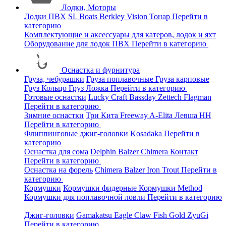
Лодки, Моторы
Лодки ПВХ
SL Boats
Berkley
Vision
Тонар
Перейти в
категорию
Комплектующие и аксессуары для катеров, лодок и яхт
Оборудование для лодок ПВХ
Перейти в категорию
Оснастка и фурнитура
Груза, чебурашки
Груза поплавочные
Груза карповые
Груз Кольцо
Груз Ложка
Перейти в категорию
Готовые оснастки
Lucky Craft
Bassday
Zettech
Flagman
Перейти в категорию
Зимние оснастки
Три Кита
Freeway
A-Elita
Левша НН
Перейти в категорию
Флиппинговые джиг-головки
Kosadaka
Перейти в
категорию
Оснастка для сома
Delphin
Balzer
Chimera
Контакт
Перейти в категорию
Оснастка на форель
Chimera
Balzer
Iron Trout
Перейти в
категорию
Кормушки
Кормушки фидерные
Кормушки Method
Кормушки для поплавочной ловли
Перейти в категорию
Джиг-головки
Gamakatsu
Eagle Claw
Fish Gold
ZyuGi
Перейти в категорию