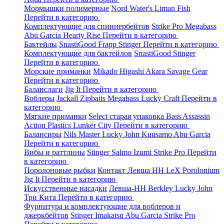
Мормышки полимерные
Nord Water's
Liman Fish
Перейти в категорию
Комплектующие для спиннербейтов
Strike Pro
Megabass
Abu Garcia
Hearty Rise
Перейти в категорию
Бактейлы
SnastiGood
Frapp
Stinger
Перейти в категорию
Комплектующие для бактейлов
SnastiGood
Stinger
Перейти в категорию
Морские приманки
Mikado
Higashi
Akara
Savage Gear
Перейти в категорию
Баланслаги
Jig It
Перейти в категорию
Воблеры
Jackall
Zipbaits
Megabass
Lucky Craft
Перейти в
категорию
Мягкие приманки
Select старая упаковка
Bass Assassin
Action Plastics
Lunker City
Перейти в категорию
Балансиры
Nils Master
Lucky John
Kuusamo
Abu Garcia
Перейти в категорию
Вибы и раттлины
Stinger
Salmo
Izumi
Strike Pro
Перейти
в категорию
Поролоновые рыбки
Контакт
Левша НН
LeX Porolonium
Jig It
Перейти в категорию
Искусственные насадки
Левша-НН
Berkley
Lucky John
Три Кита
Перейти в категорию
Фурнитура и комплектующие для воблеров и
джеркбейтов
Stinger
Imakatsu
Abu Garcia
Strike Pro