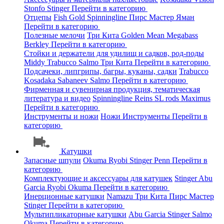
Stonfo
Stinger
Перейти в категорию
Отцепы
Fish Gold
Spinningline
Пирс Мастер
Яман
Перейти в категорию
Полезные мелочи
Три Кита
Golden Mean
Megabass
Berkley
Перейти в категорию
Стойки и держатели для удилищ и садков, род-поды
Middy
Trabucco
Salmo
Три Кита
Перейти в категорию
Подсачеки, липгрипы, багры, куканы, садки
Trabucco
Kosadaka
Sabaneev
Salmo
Перейти в категорию
Фирменная и сувенирная продукция, тематическая
литература и видео
Spinningline
Reins
SL rods
Maximus
Перейти в категорию
Инструменты и ножи
Ножи
Инструменты
Перейти в
категорию
Катушки
Запасные шпули
Okuma
Ryobi
Stinger
Penn
Перейти в
категорию
Комплектующие и аксессуары для катушек
Stinger
Abu
Garcia
Ryobi
Okuma
Перейти в категорию
Инерционные катушки
Namazu
Три Кита
Пирс Мастер
Stinger
Перейти в категорию
Мультипликаторные катушки
Abu Garcia
Stinger
Salmo
Okuma
Перейти в категорию