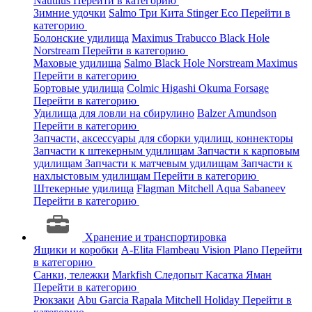
Nautilus
Перейти в категорию
Зимние удочки
Salmo
Три Кита
Stinger
Eco
Перейти в
категорию
Болонские удилища
Maximus
Trabucco
Black Hole
Norstream
Перейти в категорию
Маховые удилища
Salmo
Black Hole
Norstream
Maximus
Перейти в категорию
Бортовые удилища
Colmic
Higashi
Okuma
Forsage
Перейти в категорию
Удилища для ловли на сбирулино
Balzer
Amundson
Перейти в категорию
Запчасти, аксессуары для сборки удилищ, коннекторы
Запчасти к штекерным удилищам
Запчасти к карповым
удилищам
Запчасти к матчевым удилищам
Запчасти к
нахлыстовым удилищам
Перейти в категорию
Штекерные удилища
Flagman
Mitchell
Aqua
Sabaneev
Перейти в категорию
Хранение и транспортировка
Ящики и коробки
A-Elita
Flambeau
Vision
Plano
Перейти
в категорию
Санки, тележки
Markfish
Следопыт
Касатка
Яман
Перейти в категорию
Рюкзаки
Abu Garcia
Rapala
Mitchell
Holiday
Перейти в