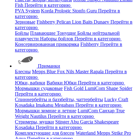
Fish
Перейти в категорию
PVA System
Korda
Prologic
Stonfo
Guru
Перейти в
категорию
Зерновые
Fishberry
Pelican
Lion Baits
Dunaev
Перейти в
категорию
Бойлы
Плавающие
Тонущие
Бойлы нейтральной
плавучести
Наборы бойлов
Перейти в категорию
Консервированная прикормка
Fishberry
Перейти в
категорию
Приманки
Блесны
Mepps
Blue Fox
Nils Master
Rapala
Перейти в
категорию
Юбки, вабики
Вабики
Юбки
Перейти в категорию
Мормышки судаковые
Fish Gold
LumiCom
Shape
Spider
Перейти в категорию
Спиннербейты и баззбейты, чаттербейты
Lucky Craft
Kosadaka
Imakatsu
Megabass
Перейти в категорию
Мормышки зимние и летние
LumiCom
Санхар
True
Weight
Nautilus
Перейти в категорию
Стримеры, мушки
Stinger
Abu Garcia
Shakespeare
Kosadaka
Перейти в категорию
Комплектующие для блесен
Waterland
Mepps
Strike Pro
Aqua
Перейти в категорию