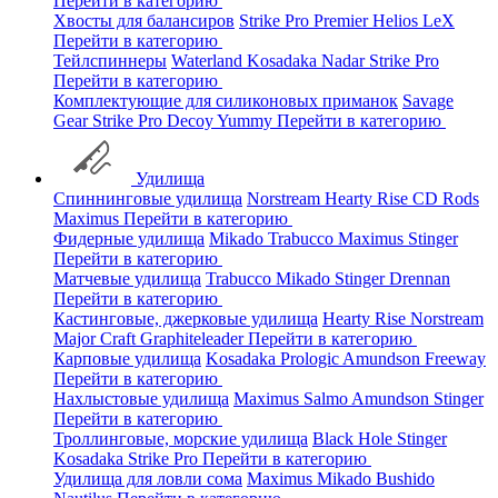
Перейти в категорию
Хвосты для балансиров
Strike Pro
Premier
Helios
LeX
Перейти в категорию
Тейлспиннеры
Waterland
Kosadaka
Nadar
Strike Pro
Перейти в категорию
Комплектующие для силиконовых приманок
Savage
Gear
Strike Pro
Decoy
Yummy
Перейти в категорию
Удилища
Спиннинговые удилища
Norstream
Hearty Rise
CD Rods
Maximus
Перейти в категорию
Фидерные удилища
Mikado
Trabucco
Maximus
Stinger
Перейти в категорию
Матчевые удилища
Trabucco
Mikado
Stinger
Drennan
Перейти в категорию
Кастинговые, джерковые удилища
Hearty Rise
Norstream
Major Craft
Graphiteleader
Перейти в категорию
Карповые удилища
Kosadaka
Prologic
Amundson
Freeway
Перейти в категорию
Нахлыстовые удилища
Maximus
Salmo
Amundson
Stinger
Перейти в категорию
Троллинговые, морские удилища
Black Hole
Stinger
Kosadaka
Strike Pro
Перейти в категорию
Удилища для ловли сома
Maximus
Mikado
Bushido