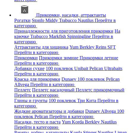
Прикормки, насадки, аттрактанты
Рогатки
Stonfo
Middy
Trabucco
Nautilus
Перейти в
категорию
Принадлежности для приготовления прикормки
На
крючке
Trabucco
Markfish
Spinningline
Перейти в
категорию
Аттрактанты для хищника
Yum
Berkley
Reins
SFT
Перейти в категорию
Прикормки
Прикормки зимние
Прикормки летние
Перейти в категорию
Добавки сухие
100 поклевок
Unibait
Pelican
Ultrabaits
Перейти в категорию
Краска для прикормки
Dunaev
100 поклевок
Pelican
Allvega
Перейти в категорию
Пеллетс
Пеллетс насадочный
Пеллетс прикормочный
Перейти в категорию
Глины и грунты
100 поклевок
Три Кита
Перейти в
категорию
Жидкие ароматизаторы и добавки
Dunaev
Allvega
100
поклевок
Pelican
Перейти в категорию
Насадки, тесто и паста
Yum
Korda
Berkley
Nautilus
Перейти в категорию
Ракеты, кобры, катапульты
Korda
Stinger
Nautilus
Liman