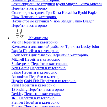
Безынерционные катушки
Ryobi
Stinger
Okuma
Mitchell
Перейти в категорию
Смазки для катушек
Три Кита
Kosadaka
Ryobi
Eagle
Claw
Перейти в категорию
Нахлыстовые катушки
Vision
Stinger
Salmo
Dragon
Перейти в категорию
Комплекты
Vision
Перейти в категорию
Комплекты для зимней рыбалки
Три кита
Lucky John
Rapala
Перейти в категорию
Комплекты для рыбалки
Перейти в категорию
Mitchell
Перейти в категорию
Shakespeare
Перейти в категорию
Abu Garcia
Перейти в категорию
Salmo
Перейти в категорию
Amundson
Перейти в категорию
Higashi
Gold Fish
Перейти в категорию
Penn
Перейти в категорию
13 Fishing
Перейти в категорию
Berkley
Перейти в категорию
JRC
Перейти в категорию
Premier
Перейти в категорию
Forsage
Перейти в категорию