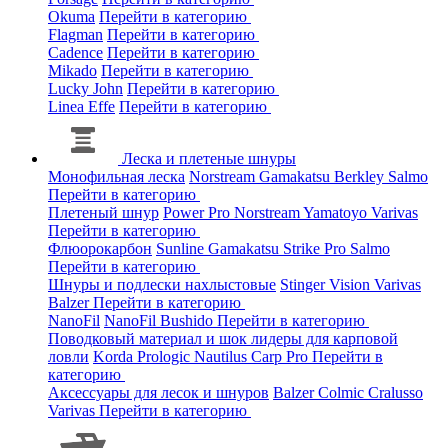
Okuma
Перейти в категорию
Flagman
Перейти в категорию
Cadence
Перейти в категорию
Mikado
Перейти в категорию
Lucky John
Перейти в категорию
Linea Effe
Перейти в категорию
Леска и плетеные шнуры
Монофильная леска
Norstream
Gamakatsu
Berkley
Salmo
Перейти в категорию
Плетеный шнур
Power Pro
Norstream
Yamatoyo
Varivas
Перейти в категорию
Флюорокарбон
Sunline
Gamakatsu
Strike Pro
Salmo
Перейти в категорию
Шнуры и подлески нахлыстовые
Stinger
Vision
Varivas
Balzer
Перейти в категорию
NanoFil
NanoFil
Bushido
Перейти в категорию
Поводковый материал и шок лидеры для карповой
ловли
Korda
Prologic
Nautilus
Carp Pro
Перейти в
категорию
Аксессуары для лесок и шнуров
Balzer
Colmic
Cralusso
Varivas
Перейти в категорию