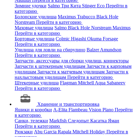
Nautilus
Перейти в категорию
Зимние удочки
Salmo
Три Кита
Stinger
Eco
Перейти в
категорию
Болонские удилища
Maximus
Trabucco
Black Hole
Norstream
Перейти в категорию
Маховые удилища
Salmo
Black Hole
Norstream
Maximus
Перейти в категорию
Бортовые удилища
Colmic
Higashi
Okuma
Forsage
Перейти в категорию
Удилища для ловли на сбирулино
Balzer
Amundson
Перейти в категорию
Запчасти, аксессуары для сборки удилищ, коннекторы
Запчасти к штекерным удилищам
Запчасти к карповым
удилищам
Запчасти к матчевым удилищам
Запчасти к
нахлыстовым удилищам
Перейти в категорию
Штекерные удилища
Flagman
Mitchell
Aqua
Sabaneev
Перейти в категорию
Хранение и транспортировка
Ящики и коробки
A-Elita
Flambeau
Vision
Plano
Перейти
в категорию
Санки, тележки
Markfish
Следопыт
Касатка
Яман
Перейти в категорию
Рюкзаки
Abu Garcia
Rapala
Mitchell
Holiday
Перейти в