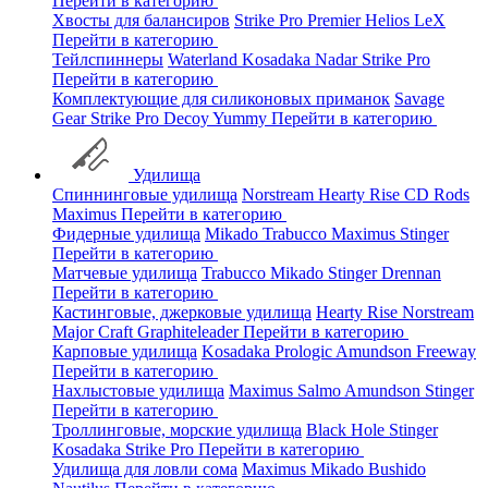
Перейти в категорию
Хвосты для балансиров
Strike Pro
Premier
Helios
LeX
Перейти в категорию
Тейлспиннеры
Waterland
Kosadaka
Nadar
Strike Pro
Перейти в категорию
Комплектующие для силиконовых приманок
Savage
Gear
Strike Pro
Decoy
Yummy
Перейти в категорию
Удилища
Спиннинговые удилища
Norstream
Hearty Rise
CD Rods
Maximus
Перейти в категорию
Фидерные удилища
Mikado
Trabucco
Maximus
Stinger
Перейти в категорию
Матчевые удилища
Trabucco
Mikado
Stinger
Drennan
Перейти в категорию
Кастинговые, джерковые удилища
Hearty Rise
Norstream
Major Craft
Graphiteleader
Перейти в категорию
Карповые удилища
Kosadaka
Prologic
Amundson
Freeway
Перейти в категорию
Нахлыстовые удилища
Maximus
Salmo
Amundson
Stinger
Перейти в категорию
Троллинговые, морские удилища
Black Hole
Stinger
Kosadaka
Strike Pro
Перейти в категорию
Удилища для ловли сома
Maximus
Mikado
Bushido