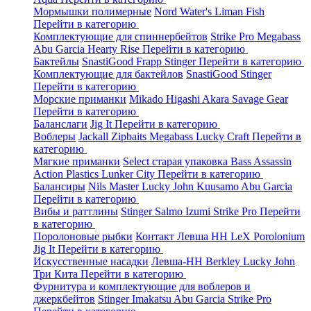
Мормышки полимерные
Nord Water's
Liman Fish
Перейти в категорию
Комплектующие для спиннербейтов
Strike Pro
Megabass
Abu Garcia
Hearty Rise
Перейти в категорию
Бактейлы
SnastiGood
Frapp
Stinger
Перейти в категорию
Комплектующие для бактейлов
SnastiGood
Stinger
Перейти в категорию
Морские приманки
Mikado
Higashi
Akara
Savage Gear
Перейти в категорию
Баланслаги
Jig It
Перейти в категорию
Воблеры
Jackall
Zipbaits
Megabass
Lucky Craft
Перейти в
категорию
Мягкие приманки
Select старая упаковка
Bass Assassin
Action Plastics
Lunker City
Перейти в категорию
Балансиры
Nils Master
Lucky John
Kuusamo
Abu Garcia
Перейти в категорию
Вибы и раттлины
Stinger
Salmo
Izumi
Strike Pro
Перейти
в категорию
Поролоновые рыбки
Контакт
Левша НН
LeX Porolonium
Jig It
Перейти в категорию
Искусственные насадки
Левша-НН
Berkley
Lucky John
Три Кита
Перейти в категорию
Фурнитура и комплектующие для воблеров и
джеркбейтов
Stinger
Imakatsu
Abu Garcia
Strike Pro