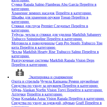
категорию
Сумки
Rapala
Salmo
Flambeau
Abu Garcia
Перейти в
категорию
Хранение зимних насадок
Перейти в категорию
Шкафы для хранения оружия
Тонар
Перейти в
категорию
Стяжки для груза
Premier
Следопыт
Перейти в
категорию
Тубусы, чехлы и стяжки для удилищ
Markfish
Sabaneev
Trabucco
Spinningline
Перейти в категорию
Мотовила и поводочницы
Carp Pro
Stonfo
Trabucco
Три
кита
Перейти в категорию
Чехлы
Markfish
Hearty Rise
Trabucco
Salmo
Перейти в
категорию
Разгрузочные системы
Markfish
Rapala
Vision
Deps
Перейти в категорию
Экипировка и снаряжение
Охота и стрельба
Чучела
Капканы
Ремни оружейные
Средства по уходу за оружием
Перейти в категорию
Обувь
Alaskan
Norfin
Vision
Torvi
Перейти в категорию
Аптечки
Перейти в категорию
Очки
Kosadaka
Aqua
Vision
Rapala
Перейти в категорию
Средства по уходу за одеждой, обувью
Graff
Перейти в