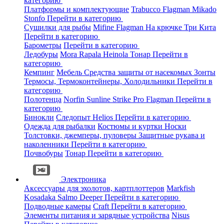
категорию
Платформы и комплектующие
Trabucco
Flagman
Mikado
Stonfo
Перейти в категорию
Сушилки для рыбы
Mifine
Flagman
На крючке
Три Кита
Перейти в категорию
Барометры
Перейти в категорию
Ледобуры
Mora
Rapala
Heinola
Тонар
Перейти в
категорию
Кемпинг
Мебель
Средства защиты от насекомых
Зонты
Термосы, Термоконтейнеры, Холодильники
Перейти в
категорию
Полотенца
Norfin
Sunline
Strike Pro
Flagman
Перейти в
категорию
Бинокли
Следопыт
Helios
Перейти в категорию
Одежда для рыбалки
Костюмы и куртки
Носки
Толстовки, джемперы, пуловеры
Защитные рукава и
наколенники
Перейти в категорию
Почвобуры
Тонар
Перейти в категорию
Электроника
Аксессуары для эхолотов, картплоттеров
Markfish
Kosadaka
Salmo
Deeper
Перейти в категорию
Подводные камеры
Craft
Перейти в категорию
Элементы питания и зарядные устройства
Nisus