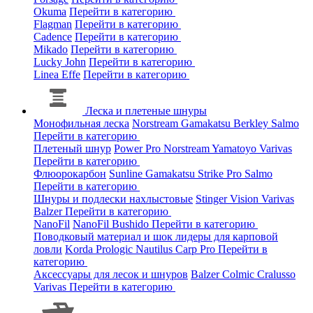
Okuma
Перейти в категорию
Flagman
Перейти в категорию
Cadence
Перейти в категорию
Mikado
Перейти в категорию
Lucky John
Перейти в категорию
Linea Effe
Перейти в категорию
Леска и плетеные шнуры
Монофильная леска
Norstream
Gamakatsu
Berkley
Salmo
Перейти в категорию
Плетеный шнур
Power Pro
Norstream
Yamatoyo
Varivas
Перейти в категорию
Флюорокарбон
Sunline
Gamakatsu
Strike Pro
Salmo
Перейти в категорию
Шнуры и подлески нахлыстовые
Stinger
Vision
Varivas
Balzer
Перейти в категорию
NanoFil
NanoFil
Bushido
Перейти в категорию
Поводковый материал и шок лидеры для карповой
ловли
Korda
Prologic
Nautilus
Carp Pro
Перейти в
категорию
Аксессуары для лесок и шнуров
Balzer
Colmic
Cralusso
Varivas
Перейти в категорию