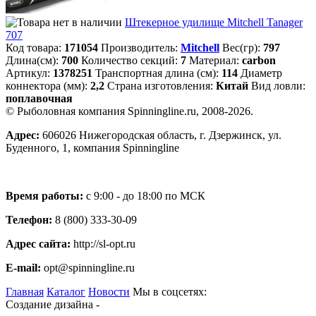
Штекерное удилище Mitchell Tanager
707
Код товара:
171054
Производитель:
Mitchell
Вес(гр):
797
Длина(см):
700
Количество секций:
7
Материал:
carbon
Артикул:
1378251
Транспортная длина (см):
114
Диаметр
коннектора (мм):
2,2
Страна изготовления:
Китай
Вид ловли:
поплавочная
© Рыболовная компания Spinningline.ru, 2008-2026.
Адрес:
606026 Нижегородская область, г. Дзержинск, ул.
Буденного, 1, компания Spinningline
Время работы:
с 9:00 - до 18:00 по МСК
Телефон:
8 (800) 333-30-09
Адрес сайта:
http://sl-opt.ru
E-mail:
opt@spinningline.ru
Главная
Каталог
Новости
Мы в соцсетях:
Создание дизайна -