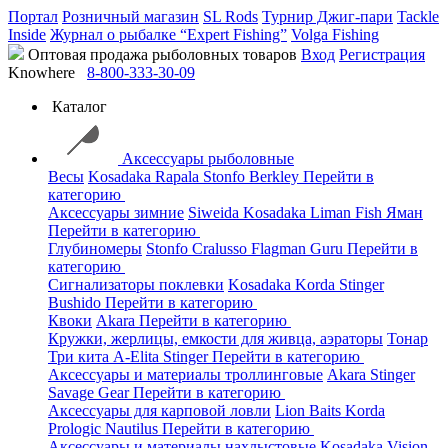
Портал
Розничный магазин
SL Rods
Турнир Джиг-пари
Tackle
Inside
Журнал о рыбалке “Expert Fishing”
Volga Fishing
Оптовая продажа рыболовных товаров
Вход
Регистрация
Knowhere
8-800-333-30-09
Каталог
Аксессуары рыболовные
Весы
Kosadaka
Rapala
Stonfo
Berkley
Перейти в
категорию
Аксессуары зимние
Siweida
Kosadaka
Liman Fish
Яман
Перейти в категорию
Глубиномеры
Stonfo
Cralusso
Flagman
Guru
Перейти в
категорию
Сигнализаторы поклевки
Kosadaka
Korda
Stinger
Bushido
Перейти в категорию
Квоки
Akara
Перейти в категорию
Кружки, жерлицы, емкости для живца, аэраторы
Тонар
Три кита
A-Elita
Stinger
Перейти в категорию
Аксессуары и материалы троллинговые
Akara
Stinger
Savage Gear
Перейти в категорию
Аксессуары для карповой ловли
Lion Baits
Korda
Prologic
Nautilus
Перейти в категорию
Аксессуары и материалы нахлыстовые
Kosadaka
Vision