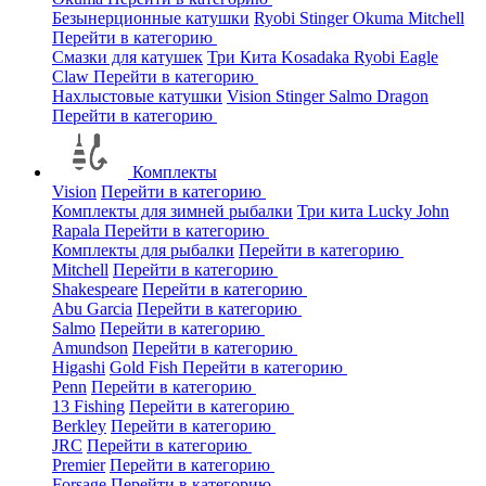
Безынерционные катушки
Ryobi
Stinger
Okuma
Mitchell
Перейти в категорию
Смазки для катушек
Три Кита
Kosadaka
Ryobi
Eagle
Claw
Перейти в категорию
Нахлыстовые катушки
Vision
Stinger
Salmo
Dragon
Перейти в категорию
Комплекты
Vision
Перейти в категорию
Комплекты для зимней рыбалки
Три кита
Lucky John
Rapala
Перейти в категорию
Комплекты для рыбалки
Перейти в категорию
Mitchell
Перейти в категорию
Shakespeare
Перейти в категорию
Abu Garcia
Перейти в категорию
Salmo
Перейти в категорию
Amundson
Перейти в категорию
Higashi
Gold Fish
Перейти в категорию
Penn
Перейти в категорию
13 Fishing
Перейти в категорию
Berkley
Перейти в категорию
JRC
Перейти в категорию
Premier
Перейти в категорию
Forsage
Перейти в категорию