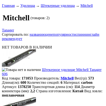
Главная
→
Удилища
→
Штекерные удилища
→
Mitchell
Mitchell
(товаров: 2)
Tanager
Сортировать по:
названию
цене
популярности
спиннинглайн
рекомендует
НЕТ ТОВАРОВ В НАЛИЧИИ
Штекерное удилище Mitchell Tanager
606
Код товара:
171053
Производитель:
Mitchell
Вес(гр):
573
Длина(см):
600
Количество секций:
6
Материал:
carbon
Артикул:
1378250
Транспортная длина (см):
114
Диаметр
коннектора (мм):
2,2
Страна изготовления:
Китай
Вид ловли:
поплавочная