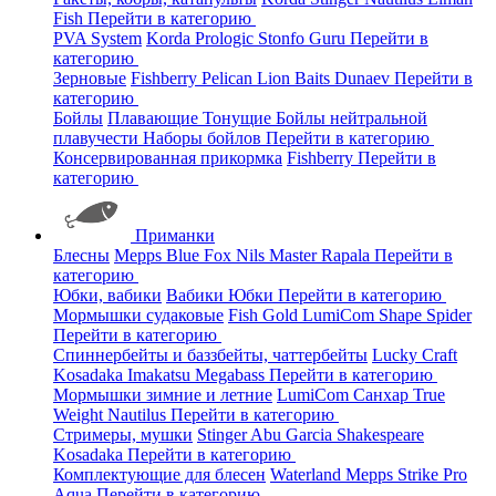
Fish
Перейти в категорию
PVA System
Korda
Prologic
Stonfo
Guru
Перейти в
категорию
Зерновые
Fishberry
Pelican
Lion Baits
Dunaev
Перейти в
категорию
Бойлы
Плавающие
Тонущие
Бойлы нейтральной
плавучести
Наборы бойлов
Перейти в категорию
Консервированная прикормка
Fishberry
Перейти в
категорию
Приманки
Блесны
Mepps
Blue Fox
Nils Master
Rapala
Перейти в
категорию
Юбки, вабики
Вабики
Юбки
Перейти в категорию
Мормышки судаковые
Fish Gold
LumiCom
Shape
Spider
Перейти в категорию
Спиннербейты и баззбейты, чаттербейты
Lucky Craft
Kosadaka
Imakatsu
Megabass
Перейти в категорию
Мормышки зимние и летние
LumiCom
Санхар
True
Weight
Nautilus
Перейти в категорию
Стримеры, мушки
Stinger
Abu Garcia
Shakespeare
Kosadaka
Перейти в категорию
Комплектующие для блесен
Waterland
Mepps
Strike Pro
Aqua
Перейти в категорию