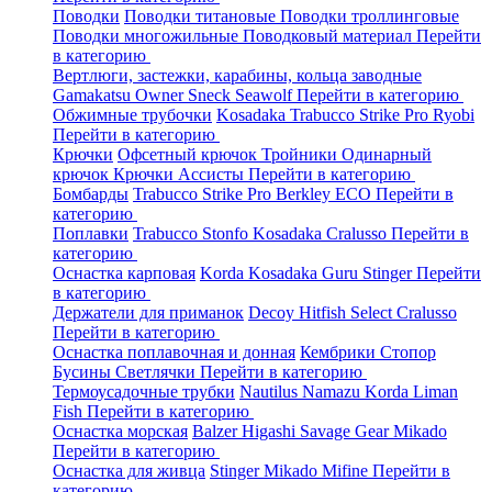
Поводки
Поводки титановые
Поводки троллинговые
Поводки многожильные
Поводковый материал
Перейти
в категорию
Вертлюги, застежки, карабины, кольца заводные
Gamakatsu
Owner
Sneck
Seawolf
Перейти в категорию
Обжимные трубочки
Kosadaka
Trabucco
Strike Pro
Ryobi
Перейти в категорию
Крючки
Офсетный крючок
Тройники
Одинарный
крючок
Крючки Ассисты
Перейти в категорию
Бомбарды
Trabucco
Strike Pro
Berkley
ECO
Перейти в
категорию
Поплавки
Trabucco
Stonfo
Kosadaka
Cralusso
Перейти в
категорию
Оснастка карповая
Korda
Kosadaka
Guru
Stinger
Перейти
в категорию
Держатели для приманок
Decoy
Hitfish
Select
Cralusso
Перейти в категорию
Оснастка поплавочная и донная
Кембрики
Стопор
Бусины
Светлячки
Перейти в категорию
Термоусадочные трубки
Nautilus
Namazu
Korda
Liman
Fish
Перейти в категорию
Оснастка морская
Balzer
Higashi
Savage Gear
Mikado
Перейти в категорию
Оснастка для живца
Stinger
Mikado
Mifine
Перейти в
категорию