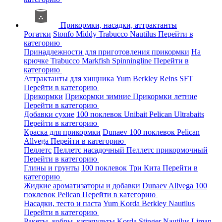
Прикормки, насадки, аттрактанты
Рогатки
Stonfo
Middy
Trabucco
Nautilus
Перейти в
категорию
Принадлежности для приготовления прикормки
На
крючке
Trabucco
Markfish
Spinningline
Перейти в
категорию
Аттрактанты для хищника
Yum
Berkley
Reins
SFT
Перейти в категорию
Прикормки
Прикормки зимние
Прикормки летние
Перейти в категорию
Добавки сухие
100 поклевок
Unibait
Pelican
Ultrabaits
Перейти в категорию
Краска для прикормки
Dunaev
100 поклевок
Pelican
Allvega
Перейти в категорию
Пеллетс
Пеллетс насадочный
Пеллетс прикормочный
Перейти в категорию
Глины и грунты
100 поклевок
Три Кита
Перейти в
категорию
Жидкие ароматизаторы и добавки
Dunaev
Allvega
100
поклевок
Pelican
Перейти в категорию
Насадки, тесто и паста
Yum
Korda
Berkley
Nautilus
Перейти в категорию
Ракеты, кобры, катапульты
Korda
Stinger
Nautilus
Liman