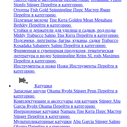
Stonfo
Stinger
Перейти в категорию
Отцепы
Fish Gold
Spinningline
Пирс Мастер
Яман
Перейти в категорию
Полезные мелочи
Три Кита
Golden Mean
Megabass
Berkley
Перейти в категорию
Стойки и держатели для удилищ и садков, род-поды
Middy
Trabucco
Salmo
Три Кита
Перейти в категорию
Подсачеки, липгрипы, багры, куканы, садки
Trabucco
Kosadaka
Sabaneev
Salmo
Перейти в категорию
Фирменная и сувенирная продукция, тематическая
литература и видео
Spinningline
Reins
SL rods
Maximus
Перейти в категорию
Инструменты и ножи
Ножи
Инструменты
Перейти в
категорию
Катушки
Запасные шпули
Okuma
Ryobi
Stinger
Penn
Перейти в
категорию
Комплектующие и аксессуары для катушек
Stinger
Abu
Garcia
Ryobi
Okuma
Перейти в категорию
Инерционные катушки
Namazu
Три Кита
Пирс Мастер
Stinger
Перейти в категорию
Мультипликаторные катушки
Abu Garcia
Stinger
Salmo
Okuma
Перейти в категорию