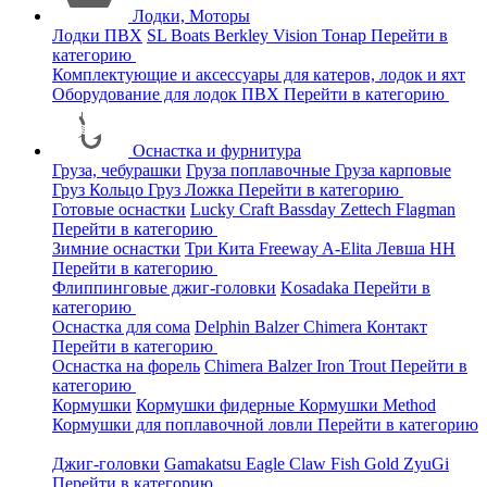
Лодки, Моторы
Лодки ПВХ
SL Boats
Berkley
Vision
Тонар
Перейти в
категорию
Комплектующие и аксессуары для катеров, лодок и яхт
Оборудование для лодок ПВХ
Перейти в категорию
Оснастка и фурнитура
Груза, чебурашки
Груза поплавочные
Груза карповые
Груз Кольцо
Груз Ложка
Перейти в категорию
Готовые оснастки
Lucky Craft
Bassday
Zettech
Flagman
Перейти в категорию
Зимние оснастки
Три Кита
Freeway
A-Elita
Левша НН
Перейти в категорию
Флиппинговые джиг-головки
Kosadaka
Перейти в
категорию
Оснастка для сома
Delphin
Balzer
Chimera
Контакт
Перейти в категорию
Оснастка на форель
Chimera
Balzer
Iron Trout
Перейти в
категорию
Кормушки
Кормушки фидерные
Кормушки Method
Кормушки для поплавочной ловли
Перейти в категорию
Джиг-головки
Gamakatsu
Eagle Claw
Fish Gold
ZyuGi
Перейти в категорию