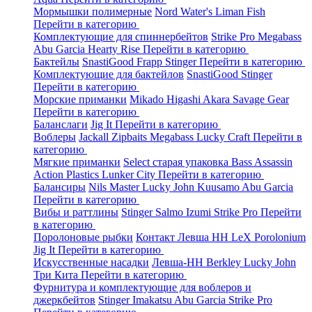
Мормышки полимерные
Nord Water's
Liman Fish
Перейти в категорию
Комплектующие для спиннербейтов
Strike Pro
Megabass
Abu Garcia
Hearty Rise
Перейти в категорию
Бактейлы
SnastiGood
Frapp
Stinger
Перейти в категорию
Комплектующие для бактейлов
SnastiGood
Stinger
Перейти в категорию
Морские приманки
Mikado
Higashi
Akara
Savage Gear
Перейти в категорию
Баланслаги
Jig It
Перейти в категорию
Воблеры
Jackall
Zipbaits
Megabass
Lucky Craft
Перейти в
категорию
Мягкие приманки
Select старая упаковка
Bass Assassin
Action Plastics
Lunker City
Перейти в категорию
Балансиры
Nils Master
Lucky John
Kuusamo
Abu Garcia
Перейти в категорию
Вибы и раттлины
Stinger
Salmo
Izumi
Strike Pro
Перейти
в категорию
Поролоновые рыбки
Контакт
Левша НН
LeX Porolonium
Jig It
Перейти в категорию
Искусственные насадки
Левша-НН
Berkley
Lucky John
Три Кита
Перейти в категорию
Фурнитура и комплектующие для воблеров и
джеркбейтов
Stinger
Imakatsu
Abu Garcia
Strike Pro