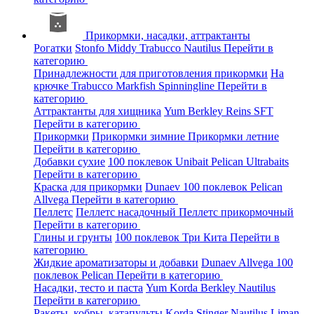
Прикормки, насадки, аттрактанты
Рогатки
Stonfo
Middy
Trabucco
Nautilus
Перейти в
категорию
Принадлежности для приготовления прикормки
На
крючке
Trabucco
Markfish
Spinningline
Перейти в
категорию
Аттрактанты для хищника
Yum
Berkley
Reins
SFT
Перейти в категорию
Прикормки
Прикормки зимние
Прикормки летние
Перейти в категорию
Добавки сухие
100 поклевок
Unibait
Pelican
Ultrabaits
Перейти в категорию
Краска для прикормки
Dunaev
100 поклевок
Pelican
Allvega
Перейти в категорию
Пеллетс
Пеллетс насадочный
Пеллетс прикормочный
Перейти в категорию
Глины и грунты
100 поклевок
Три Кита
Перейти в
категорию
Жидкие ароматизаторы и добавки
Dunaev
Allvega
100
поклевок
Pelican
Перейти в категорию
Насадки, тесто и паста
Yum
Korda
Berkley
Nautilus
Перейти в категорию
Ракеты, кобры, катапульты
Korda
Stinger
Nautilus
Liman