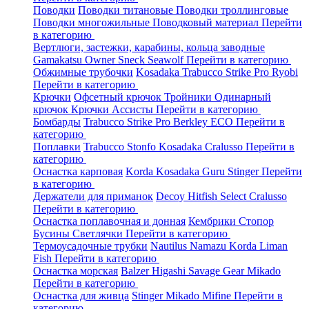
Поводки
Поводки титановые
Поводки троллинговые
Поводки многожильные
Поводковый материал
Перейти
в категорию
Вертлюги, застежки, карабины, кольца заводные
Gamakatsu
Owner
Sneck
Seawolf
Перейти в категорию
Обжимные трубочки
Kosadaka
Trabucco
Strike Pro
Ryobi
Перейти в категорию
Крючки
Офсетный крючок
Тройники
Одинарный
крючок
Крючки Ассисты
Перейти в категорию
Бомбарды
Trabucco
Strike Pro
Berkley
ECO
Перейти в
категорию
Поплавки
Trabucco
Stonfo
Kosadaka
Cralusso
Перейти в
категорию
Оснастка карповая
Korda
Kosadaka
Guru
Stinger
Перейти
в категорию
Держатели для приманок
Decoy
Hitfish
Select
Cralusso
Перейти в категорию
Оснастка поплавочная и донная
Кембрики
Стопор
Бусины
Светлячки
Перейти в категорию
Термоусадочные трубки
Nautilus
Namazu
Korda
Liman
Fish
Перейти в категорию
Оснастка морская
Balzer
Higashi
Savage Gear
Mikado
Перейти в категорию
Оснастка для живца
Stinger
Mikado
Mifine
Перейти в
категорию