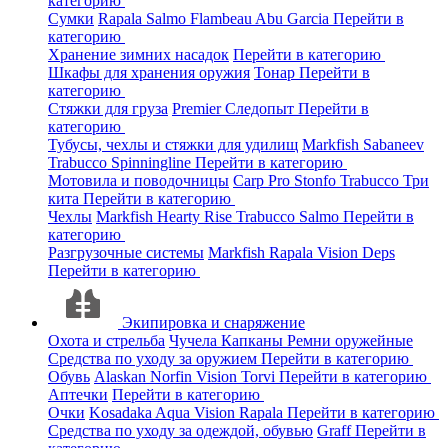
категорию
Сумки
Rapala
Salmo
Flambeau
Abu Garcia
Перейти в
категорию
Хранение зимних насадок
Перейти в категорию
Шкафы для хранения оружия
Тонар
Перейти в
категорию
Стяжки для груза
Premier
Следопыт
Перейти в
категорию
Тубусы, чехлы и стяжки для удилищ
Markfish
Sabaneev
Trabucco
Spinningline
Перейти в категорию
Мотовила и поводочницы
Carp Pro
Stonfo
Trabucco
Три
кита
Перейти в категорию
Чехлы
Markfish
Hearty Rise
Trabucco
Salmo
Перейти в
категорию
Разгрузочные системы
Markfish
Rapala
Vision
Deps
Перейти в категорию
Экипировка и снаряжение
Охота и стрельба
Чучела
Капканы
Ремни оружейные
Средства по уходу за оружием
Перейти в категорию
Обувь
Alaskan
Norfin
Vision
Torvi
Перейти в категорию
Аптечки
Перейти в категорию
Очки
Kosadaka
Aqua
Vision
Rapala
Перейти в категорию
Средства по уходу за одеждой, обувью
Graff
Перейти в