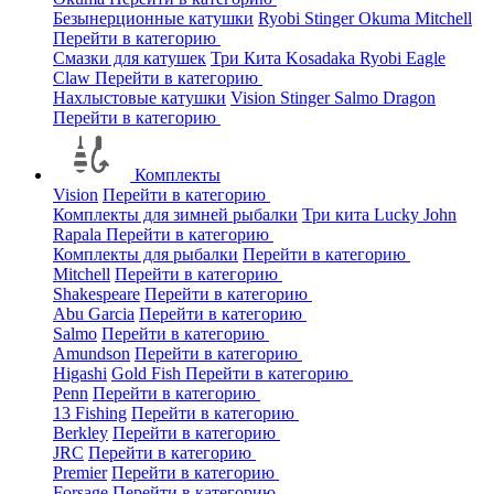
Безынерционные катушки
Ryobi
Stinger
Okuma
Mitchell
Перейти в категорию
Смазки для катушек
Три Кита
Kosadaka
Ryobi
Eagle
Claw
Перейти в категорию
Нахлыстовые катушки
Vision
Stinger
Salmo
Dragon
Перейти в категорию
Комплекты
Vision
Перейти в категорию
Комплекты для зимней рыбалки
Три кита
Lucky John
Rapala
Перейти в категорию
Комплекты для рыбалки
Перейти в категорию
Mitchell
Перейти в категорию
Shakespeare
Перейти в категорию
Abu Garcia
Перейти в категорию
Salmo
Перейти в категорию
Amundson
Перейти в категорию
Higashi
Gold Fish
Перейти в категорию
Penn
Перейти в категорию
13 Fishing
Перейти в категорию
Berkley
Перейти в категорию
JRC
Перейти в категорию
Premier
Перейти в категорию
Forsage
Перейти в категорию