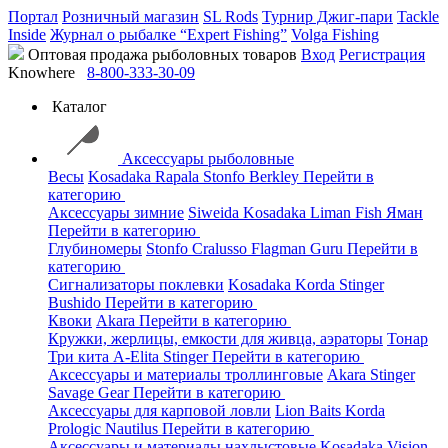
Портал
Розничный магазин
SL Rods
Турнир Джиг-пари
Tackle
Inside
Журнал о рыбалке “Expert Fishing”
Volga Fishing
Оптовая продажа рыболовных товаров
Вход
Регистрация
Knowhere
8-800-333-30-09
Каталог
Аксессуары рыболовные
Весы
Kosadaka
Rapala
Stonfo
Berkley
Перейти в
категорию
Аксессуары зимние
Siweida
Kosadaka
Liman Fish
Яман
Перейти в категорию
Глубиномеры
Stonfo
Cralusso
Flagman
Guru
Перейти в
категорию
Сигнализаторы поклевки
Kosadaka
Korda
Stinger
Bushido
Перейти в категорию
Квоки
Akara
Перейти в категорию
Кружки, жерлицы, емкости для живца, аэраторы
Тонар
Три кита
A-Elita
Stinger
Перейти в категорию
Аксессуары и материалы троллинговые
Akara
Stinger
Savage Gear
Перейти в категорию
Аксессуары для карповой ловли
Lion Baits
Korda
Prologic
Nautilus
Перейти в категорию
Аксессуары и материалы нахлыстовые
Kosadaka
Vision