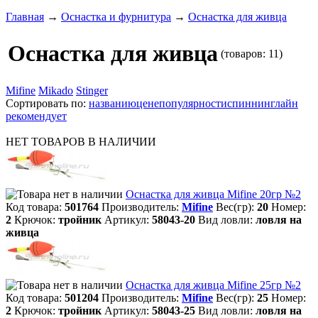
Главная
→
Оснастка и фурнитура
→
Оснастка для живца
Оснастка для живца
(товаров: 11)
Mifine
Mikado
Stinger
Сортировать по:
названию
цене
популярности
спиннинглайн
рекомендует
НЕТ ТОВАРОВ В НАЛИЧИИ
Оснастка для живца Mifine 20гр №2
Код товара:
501764
Производитель:
Mifine
Вес(гр):
20
Номер:
2
Крючок:
тройник
Артикул:
58043-20
Вид ловли:
ловля на
живца
Оснастка для живца Mifine 25гр №2
Код товара:
501204
Производитель:
Mifine
Вес(гр):
25
Номер:
2
Крючок:
тройник
Артикул:
58043-25
Вид ловли:
ловля на