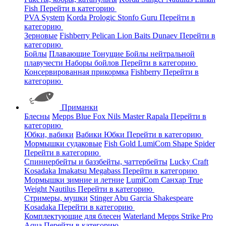
Fish
Перейти в категорию
PVA System
Korda
Prologic
Stonfo
Guru
Перейти в
категорию
Зерновые
Fishberry
Pelican
Lion Baits
Dunaev
Перейти в
категорию
Бойлы
Плавающие
Тонущие
Бойлы нейтральной
плавучести
Наборы бойлов
Перейти в категорию
Консервированная прикормка
Fishberry
Перейти в
категорию
Приманки
Блесны
Mepps
Blue Fox
Nils Master
Rapala
Перейти в
категорию
Юбки, вабики
Вабики
Юбки
Перейти в категорию
Мормышки судаковые
Fish Gold
LumiCom
Shape
Spider
Перейти в категорию
Спиннербейты и баззбейты, чаттербейты
Lucky Craft
Kosadaka
Imakatsu
Megabass
Перейти в категорию
Мормышки зимние и летние
LumiCom
Санхар
True
Weight
Nautilus
Перейти в категорию
Стримеры, мушки
Stinger
Abu Garcia
Shakespeare
Kosadaka
Перейти в категорию
Комплектующие для блесен
Waterland
Mepps
Strike Pro
Aqua
Перейти в категорию