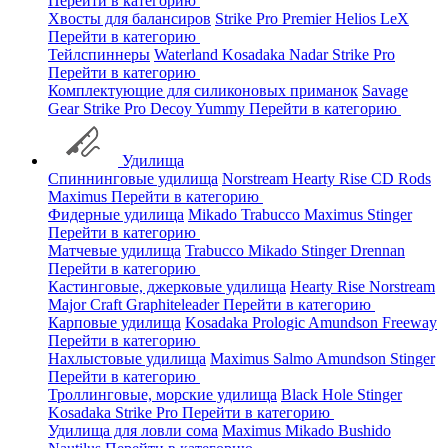
Перейти в категорию
Хвосты для балансиров
Strike Pro
Premier
Helios
LeX
Перейти в категорию
Тейлспиннеры
Waterland
Kosadaka
Nadar
Strike Pro
Перейти в категорию
Комплектующие для силиконовых приманок
Savage
Gear
Strike Pro
Decoy
Yummy
Перейти в категорию
Удилища
Спиннинговые удилища
Norstream
Hearty Rise
CD Rods
Maximus
Перейти в категорию
Фидерные удилища
Mikado
Trabucco
Maximus
Stinger
Перейти в категорию
Матчевые удилища
Trabucco
Mikado
Stinger
Drennan
Перейти в категорию
Кастинговые, джерковые удилища
Hearty Rise
Norstream
Major Craft
Graphiteleader
Перейти в категорию
Карповые удилища
Kosadaka
Prologic
Amundson
Freeway
Перейти в категорию
Нахлыстовые удилища
Maximus
Salmo
Amundson
Stinger
Перейти в категорию
Троллинговые, морские удилища
Black Hole
Stinger
Kosadaka
Strike Pro
Перейти в категорию
Удилища для ловли сома
Maximus
Mikado
Bushido