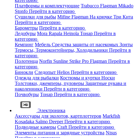
категорию
Платформы и комплектующие
Trabucco
Flagman
Mikado
Stonfo
Перейти в категорию
Сушилки для рыбы
Mifine
Flagman
На крючке
Три Кита
Перейти в категорию
Барометры
Перейти в категорию
Ледобуры
Mora
Rapala
Heinola
Тонар
Перейти в
категорию
Кемпинг
Мебель
Средства защиты от насекомых
Зонты
Термосы, Термоконтейнеры, Холодильники
Перейти в
категорию
Полотенца
Norfin
Sunline
Strike Pro
Flagman
Перейти в
категорию
Бинокли
Следопыт
Helios
Перейти в категорию
Одежда для рыбалки
Костюмы и куртки
Носки
Толстовки, джемперы, пуловеры
Защитные рукава и
наколенники
Перейти в категорию
Почвобуры
Тонар
Перейти в категорию
Электроника
Аксессуары для эхолотов, картплоттеров
Markfish
Kosadaka
Salmo
Deeper
Перейти в категорию
Подводные камеры
Craft
Перейти в категорию
Элементы питания и зарядные устройства
Nisus