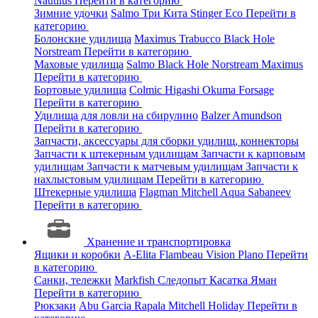
Nautilus
Перейти в категорию
Зимние удочки
Salmo
Три Кита
Stinger
Eco
Перейти в
категорию
Болонские удилища
Maximus
Trabucco
Black Hole
Norstream
Перейти в категорию
Маховые удилища
Salmo
Black Hole
Norstream
Maximus
Перейти в категорию
Бортовые удилища
Colmic
Higashi
Okuma
Forsage
Перейти в категорию
Удилища для ловли на сбирулино
Balzer
Amundson
Перейти в категорию
Запчасти, аксессуары для сборки удилищ, коннекторы
Запчасти к штекерным удилищам
Запчасти к карповым
удилищам
Запчасти к матчевым удилищам
Запчасти к
нахлыстовым удилищам
Перейти в категорию
Штекерные удилища
Flagman
Mitchell
Aqua
Sabaneev
Перейти в категорию
Хранение и транспортировка
Ящики и коробки
A-Elita
Flambeau
Vision
Plano
Перейти
в категорию
Санки, тележки
Markfish
Следопыт
Касатка
Яман
Перейти в категорию
Рюкзаки
Abu Garcia
Rapala
Mitchell
Holiday
Перейти в