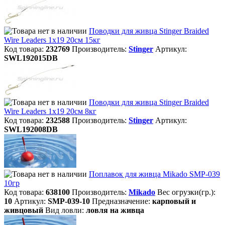
Поводки для живца Stinger Braided
Wire Leaders 1x19 20см 15кг
Код товара:
232769
Производитель:
Stinger
Артикул:
SWL192015DB
Поводки для живца Stinger Braided
Wire Leaders 1x19 20см 8кг
Код товара:
232588
Производитель:
Stinger
Артикул:
SWL192008DB
Поплавок для живца Mikado SMP-039
10гр
Код товара:
638100
Производитель:
Mikado
Вес огрузки(гр.):
10
Артикул:
SMP-039-10
Предназначение:
карповый и
живцовый
Вид ловли:
ловля на живца