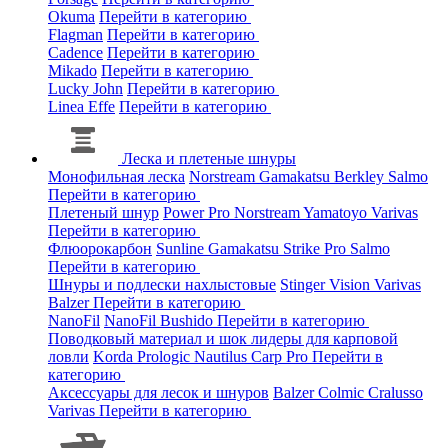
Okuma
Перейти в категорию
Flagman
Перейти в категорию
Cadence
Перейти в категорию
Mikado
Перейти в категорию
Lucky John
Перейти в категорию
Linea Effe
Перейти в категорию
Леска и плетеные шнуры
Монофильная леска
Norstream
Gamakatsu
Berkley
Salmo
Перейти в категорию
Плетеный шнур
Power Pro
Norstream
Yamatoyo
Varivas
Перейти в категорию
Флюорокарбон
Sunline
Gamakatsu
Strike Pro
Salmo
Перейти в категорию
Шнуры и подлески нахлыстовые
Stinger
Vision
Varivas
Balzer
Перейти в категорию
NanoFil
NanoFil
Bushido
Перейти в категорию
Поводковый материал и шок лидеры для карповой
ловли
Korda
Prologic
Nautilus
Carp Pro
Перейти в
категорию
Аксессуары для лесок и шнуров
Balzer
Colmic
Cralusso
Varivas
Перейти в категорию