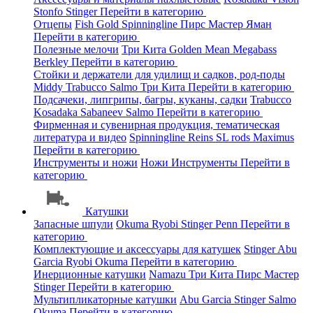
Stonfo
Stinger
Перейти в категорию
Отцепы
Fish Gold
Spinningline
Пирс Мастер
Яман
Перейти в категорию
Полезные мелочи
Три Кита
Golden Mean
Megabass
Berkley
Перейти в категорию
Стойки и держатели для удилищ и садков, род-поды
Middy
Trabucco
Salmo
Три Кита
Перейти в категорию
Подсачеки, липгрипы, багры, куканы, садки
Trabucco
Kosadaka
Sabaneev
Salmo
Перейти в категорию
Фирменная и сувенирная продукция, тематическая
литература и видео
Spinningline
Reins
SL rods
Maximus
Перейти в категорию
Инструменты и ножи
Ножи
Инструменты
Перейти в
категорию
Катушки
Запасные шпули
Okuma
Ryobi
Stinger
Penn
Перейти в
категорию
Комплектующие и аксессуары для катушек
Stinger
Abu
Garcia
Ryobi
Okuma
Перейти в категорию
Инерционные катушки
Namazu
Три Кита
Пирс Мастер
Stinger
Перейти в категорию
Мультипликаторные катушки
Abu Garcia
Stinger
Salmo
Okuma
Перейти в категорию