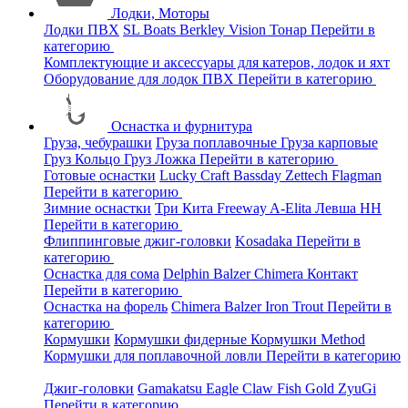
Лодки, Моторы
Лодки ПВХ
SL Boats
Berkley
Vision
Тонар
Перейти в
категорию
Комплектующие и аксессуары для катеров, лодок и яхт
Оборудование для лодок ПВХ
Перейти в категорию
Оснастка и фурнитура
Груза, чебурашки
Груза поплавочные
Груза карповые
Груз Кольцо
Груз Ложка
Перейти в категорию
Готовые оснастки
Lucky Craft
Bassday
Zettech
Flagman
Перейти в категорию
Зимние оснастки
Три Кита
Freeway
A-Elita
Левша НН
Перейти в категорию
Флиппинговые джиг-головки
Kosadaka
Перейти в
категорию
Оснастка для сома
Delphin
Balzer
Chimera
Контакт
Перейти в категорию
Оснастка на форель
Chimera
Balzer
Iron Trout
Перейти в
категорию
Кормушки
Кормушки фидерные
Кормушки Method
Кормушки для поплавочной ловли
Перейти в категорию
Джиг-головки
Gamakatsu
Eagle Claw
Fish Gold
ZyuGi
Перейти в категорию