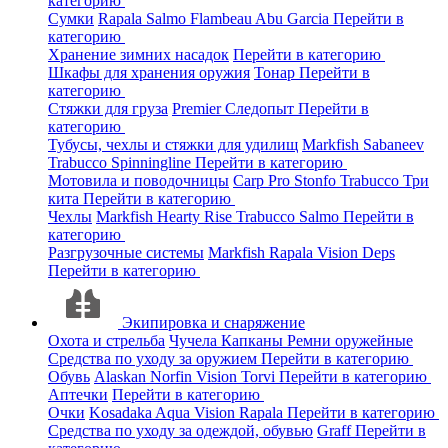
категорию
Сумки
Rapala
Salmo
Flambeau
Abu Garcia
Перейти в
категорию
Хранение зимних насадок
Перейти в категорию
Шкафы для хранения оружия
Тонар
Перейти в
категорию
Стяжки для груза
Premier
Следопыт
Перейти в
категорию
Тубусы, чехлы и стяжки для удилищ
Markfish
Sabaneev
Trabucco
Spinningline
Перейти в категорию
Мотовила и поводочницы
Carp Pro
Stonfo
Trabucco
Три
кита
Перейти в категорию
Чехлы
Markfish
Hearty Rise
Trabucco
Salmo
Перейти в
категорию
Разгрузочные системы
Markfish
Rapala
Vision
Deps
Перейти в категорию
Экипировка и снаряжение
Охота и стрельба
Чучела
Капканы
Ремни оружейные
Средства по уходу за оружием
Перейти в категорию
Обувь
Alaskan
Norfin
Vision
Torvi
Перейти в категорию
Аптечки
Перейти в категорию
Очки
Kosadaka
Aqua
Vision
Rapala
Перейти в категорию
Средства по уходу за одеждой, обувью
Graff
Перейти в