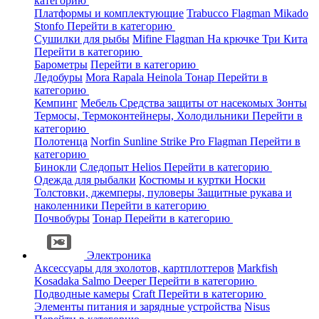
категорию
Платформы и комплектующие
Trabucco
Flagman
Mikado
Stonfo
Перейти в категорию
Сушилки для рыбы
Mifine
Flagman
На крючке
Три Кита
Перейти в категорию
Барометры
Перейти в категорию
Ледобуры
Mora
Rapala
Heinola
Тонар
Перейти в
категорию
Кемпинг
Мебель
Средства защиты от насекомых
Зонты
Термосы, Термоконтейнеры, Холодильники
Перейти в
категорию
Полотенца
Norfin
Sunline
Strike Pro
Flagman
Перейти в
категорию
Бинокли
Следопыт
Helios
Перейти в категорию
Одежда для рыбалки
Костюмы и куртки
Носки
Толстовки, джемперы, пуловеры
Защитные рукава и
наколенники
Перейти в категорию
Почвобуры
Тонар
Перейти в категорию
Электроника
Аксессуары для эхолотов, картплоттеров
Markfish
Kosadaka
Salmo
Deeper
Перейти в категорию
Подводные камеры
Craft
Перейти в категорию
Элементы питания и зарядные устройства
Nisus