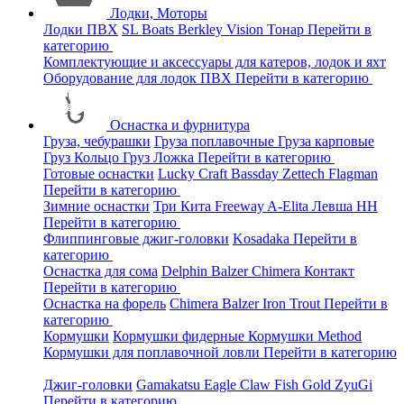
Лодки, Моторы
Лодки ПВХ
SL Boats
Berkley
Vision
Тонар
Перейти в
категорию
Комплектующие и аксессуары для катеров, лодок и яхт
Оборудование для лодок ПВХ
Перейти в категорию
Оснастка и фурнитура
Груза, чебурашки
Груза поплавочные
Груза карповые
Груз Кольцо
Груз Ложка
Перейти в категорию
Готовые оснастки
Lucky Craft
Bassday
Zettech
Flagman
Перейти в категорию
Зимние оснастки
Три Кита
Freeway
A-Elita
Левша НН
Перейти в категорию
Флиппинговые джиг-головки
Kosadaka
Перейти в
категорию
Оснастка для сома
Delphin
Balzer
Chimera
Контакт
Перейти в категорию
Оснастка на форель
Chimera
Balzer
Iron Trout
Перейти в
категорию
Кормушки
Кормушки фидерные
Кормушки Method
Кормушки для поплавочной ловли
Перейти в категорию
Джиг-головки
Gamakatsu
Eagle Claw
Fish Gold
ZyuGi
Перейти в категорию