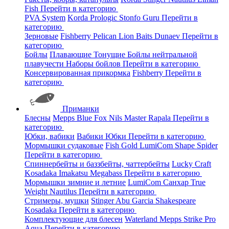
Fish
Перейти в категорию
PVA System
Korda
Prologic
Stonfo
Guru
Перейти в
категорию
Зерновые
Fishberry
Pelican
Lion Baits
Dunaev
Перейти в
категорию
Бойлы
Плавающие
Тонущие
Бойлы нейтральной
плавучести
Наборы бойлов
Перейти в категорию
Консервированная прикормка
Fishberry
Перейти в
категорию
Приманки
Блесны
Mepps
Blue Fox
Nils Master
Rapala
Перейти в
категорию
Юбки, вабики
Вабики
Юбки
Перейти в категорию
Мормышки судаковые
Fish Gold
LumiCom
Shape
Spider
Перейти в категорию
Спиннербейты и баззбейты, чаттербейты
Lucky Craft
Kosadaka
Imakatsu
Megabass
Перейти в категорию
Мормышки зимние и летние
LumiCom
Санхар
True
Weight
Nautilus
Перейти в категорию
Стримеры, мушки
Stinger
Abu Garcia
Shakespeare
Kosadaka
Перейти в категорию
Комплектующие для блесен
Waterland
Mepps
Strike Pro
Aqua
Перейти в категорию