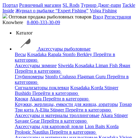
Портал
Розничный магазин
SL Rods
Турнир Джиг-пари
Tackle
Inside
Журнал о рыбалке “Expert Fishing”
Volga Fishing
Оптовая продажа рыболовных товаров
Вход
Регистрация
Knowhere
8-800-333-30-09
Каталог
Аксессуары рыболовные
Весы
Kosadaka
Rapala
Stonfo
Berkley
Перейти в
категорию
Аксессуары зимние
Siweida
Kosadaka
Liman Fish
Яман
Перейти в категорию
Глубиномеры
Stonfo
Cralusso
Flagman
Guru
Перейти в
категорию
Сигнализаторы поклевки
Kosadaka
Korda
Stinger
Bushido
Перейти в категорию
Квоки
Akara
Перейти в категорию
Кружки, жерлицы, емкости для живца, аэраторы
Тонар
Три кита
A-Elita
Stinger
Перейти в категорию
Аксессуары и материалы троллинговые
Akara
Stinger
Savage Gear
Перейти в категорию
Аксессуары для карповой ловли
Lion Baits
Korda
Prologic
Nautilus
Перейти в категорию
Аксессуары и материалы нахлыстовые
Kosadaka
Vision