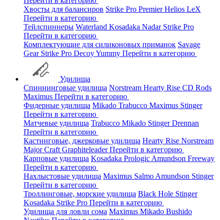
Перейти в категорию
Хвосты для балансиров
Strike Pro
Premier
Helios
LeX
Перейти в категорию
Тейлспиннеры
Waterland
Kosadaka
Nadar
Strike Pro
Перейти в категорию
Комплектующие для силиконовых приманок
Savage
Gear
Strike Pro
Decoy
Yummy
Перейти в категорию
Удилища
Спиннинговые удилища
Norstream
Hearty Rise
CD Rods
Maximus
Перейти в категорию
Фидерные удилища
Mikado
Trabucco
Maximus
Stinger
Перейти в категорию
Матчевые удилища
Trabucco
Mikado
Stinger
Drennan
Перейти в категорию
Кастинговые, джерковые удилища
Hearty Rise
Norstream
Major Craft
Graphiteleader
Перейти в категорию
Карповые удилища
Kosadaka
Prologic
Amundson
Freeway
Перейти в категорию
Нахлыстовые удилища
Maximus
Salmo
Amundson
Stinger
Перейти в категорию
Троллинговые, морские удилища
Black Hole
Stinger
Kosadaka
Strike Pro
Перейти в категорию
Удилища для ловли сома
Maximus
Mikado
Bushido