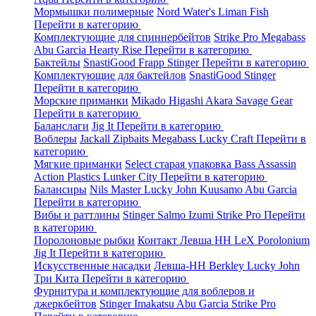
Мормышки полимерные
Nord Water's
Liman Fish
Перейти в категорию
Комплектующие для спиннербейтов
Strike Pro
Megabass
Abu Garcia
Hearty Rise
Перейти в категорию
Бактейлы
SnastiGood
Frapp
Stinger
Перейти в категорию
Комплектующие для бактейлов
SnastiGood
Stinger
Перейти в категорию
Морские приманки
Mikado
Higashi
Akara
Savage Gear
Перейти в категорию
Баланслаги
Jig It
Перейти в категорию
Воблеры
Jackall
Zipbaits
Megabass
Lucky Craft
Перейти в
категорию
Мягкие приманки
Select старая упаковка
Bass Assassin
Action Plastics
Lunker City
Перейти в категорию
Балансиры
Nils Master
Lucky John
Kuusamo
Abu Garcia
Перейти в категорию
Вибы и раттлины
Stinger
Salmo
Izumi
Strike Pro
Перейти
в категорию
Поролоновые рыбки
Контакт
Левша НН
LeX Porolonium
Jig It
Перейти в категорию
Искусственные насадки
Левша-НН
Berkley
Lucky John
Три Кита
Перейти в категорию
Фурнитура и комплектующие для воблеров и
джеркбейтов
Stinger
Imakatsu
Abu Garcia
Strike Pro