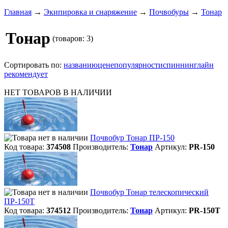
Главная
→
Экипировка и снаряжение
→
Почвобуры
→
Тонар
Тонар
(товаров: 3)
Сортировать по:
названию
цене
популярности
спиннинглайн
рекомендует
НЕТ ТОВАРОВ В НАЛИЧИИ
Почвобур Тонар ПР-150
Код товара:
374508
Производитель:
Тонар
Артикул:
PR-150
Почвобур Тонар телескопический
ПР-150Т
Код товара:
374512
Производитель:
Тонар
Артикул:
PR-150T