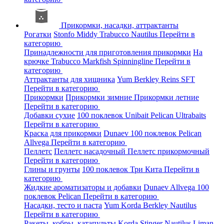
Прикормки, насадки, аттрактанты
Рогатки
Stonfo
Middy
Trabucco
Nautilus
Перейти в
категорию
Принадлежности для приготовления прикормки
На
крючке
Trabucco
Markfish
Spinningline
Перейти в
категорию
Аттрактанты для хищника
Yum
Berkley
Reins
SFT
Перейти в категорию
Прикормки
Прикормки зимние
Прикормки летние
Перейти в категорию
Добавки сухие
100 поклевок
Unibait
Pelican
Ultrabaits
Перейти в категорию
Краска для прикормки
Dunaev
100 поклевок
Pelican
Allvega
Перейти в категорию
Пеллетс
Пеллетс насадочный
Пеллетс прикормочный
Перейти в категорию
Глины и грунты
100 поклевок
Три Кита
Перейти в
категорию
Жидкие ароматизаторы и добавки
Dunaev
Allvega
100
поклевок
Pelican
Перейти в категорию
Насадки, тесто и паста
Yum
Korda
Berkley
Nautilus
Перейти в категорию
Ракеты, кобры, катапульты
Korda
Stinger
Nautilus
Liman