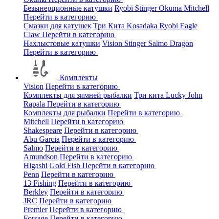
Безынерционные катушки
Ryobi
Stinger
Okuma
Mitchell
Перейти в категорию
Смазки для катушек
Три Кита
Kosadaka
Ryobi
Eagle
Claw
Перейти в категорию
Нахлыстовые катушки
Vision
Stinger
Salmo
Dragon
Перейти в категорию
Комплекты
Vision
Перейти в категорию
Комплекты для зимней рыбалки
Три кита
Lucky John
Rapala
Перейти в категорию
Комплекты для рыбалки
Перейти в категорию
Mitchell
Перейти в категорию
Shakespeare
Перейти в категорию
Abu Garcia
Перейти в категорию
Salmo
Перейти в категорию
Amundson
Перейти в категорию
Higashi
Gold Fish
Перейти в категорию
Penn
Перейти в категорию
13 Fishing
Перейти в категорию
Berkley
Перейти в категорию
JRC
Перейти в категорию
Premier
Перейти в категорию
Forsage
Перейти в категорию