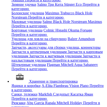
Nautilus
Перейти в категорию
Зимние удочки
Salmo
Три Кита
Stinger
Eco
Перейти в
категорию
Болонские удилища
Maximus
Trabucco
Black Hole
Norstream
Перейти в категорию
Маховые удилища
Salmo
Black Hole
Norstream
Maximus
Перейти в категорию
Бортовые удилища
Colmic
Higashi
Okuma
Forsage
Перейти в категорию
Удилища для ловли на сбирулино
Balzer
Amundson
Перейти в категорию
Запчасти, аксессуары для сборки удилищ, коннекторы
Запчасти к штекерным удилищам
Запчасти к карповым
удилищам
Запчасти к матчевым удилищам
Запчасти к
нахлыстовым удилищам
Перейти в категорию
Штекерные удилища
Flagman
Mitchell
Aqua
Sabaneev
Перейти в категорию
Хранение и транспортировка
Ящики и коробки
A-Elita
Flambeau
Vision
Plano
Перейти
в категорию
Санки, тележки
Markfish
Следопыт
Касатка
Яман
Перейти в категорию
Рюкзаки
Abu Garcia
Rapala
Mitchell
Holiday
Перейти в