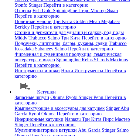
Stonfo
Stinger
Перейти в категорию
Отцепы
Fish Gold
Spinningline
Пирс Мастер
Яман
Перейти в категорию
Полезные мелочи
Три Кита
Golden Mean
Megabass
Berkley
Перейти в категорию
Стойки и держатели для удилищ и садков, род-поды
Middy
Trabucco
Salmo
Три Кита
Перейти в категорию
Подсачеки, липгрипы, багры, куканы, садки
Trabucco
Kosadaka
Sabaneev
Salmo
Перейти в категорию
Фирменная и сувенирная продукция, тематическая
литература и видео
Spinningline
Reins
SL rods
Maximus
Перейти в категорию
Инструменты и ножи
Ножи
Инструменты
Перейти в
категорию
Катушки
Запасные шпули
Okuma
Ryobi
Stinger
Penn
Перейти в
категорию
Комплектующие и аксессуары для катушек
Stinger
Abu
Garcia
Ryobi
Okuma
Перейти в категорию
Инерционные катушки
Namazu
Три Кита
Пирс Мастер
Stinger
Перейти в категорию
Мультипликаторные катушки
Abu Garcia
Stinger
Salmo
Okuma
Перейти в категорию