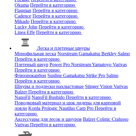
Okuma
Перейти в категорию
Flagman
Перейти в категорию
Cadence
Перейти в категорию
Mikado
Перейти в категорию
Lucky John
Перейти в категорию
Linea Effe
Перейти в категорию
Леска и плетеные шнуры
Монофильная леска
Norstream
Gamakatsu
Berkley
Salmo
Перейти в категорию
Плетеный шнур
Power Pro
Norstream
Yamatoyo
Varivas
Перейти в категорию
Флюорокарбон
Sunline
Gamakatsu
Strike Pro
Salmo
Перейти в категорию
Шнуры и подлески нахлыстовые
Stinger
Vision
Varivas
Balzer
Перейти в категорию
NanoFil
NanoFil
Bushido
Перейти в категорию
Поводковый материал и шок лидеры для карповой
ловли
Korda
Prologic
Nautilus
Carp Pro
Перейти в
категорию
Аксессуары для лесок и шнуров
Balzer
Colmic
Cralusso
Varivas
Перейти в категорию