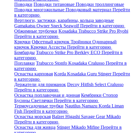
Поводки
Поводки титановые
Поводки троллинговые
Поводки многожильные
Поводковый материал
Перейти
в категорию
Вертлюги, застежки, карабины, кольца заводные
Gamakatsu
Owner
Sneck
Seawolf
Перейти в категорию
Обжимные трубочки
Kosadaka
Trabucco
Strike Pro
Ryobi
Перейти в категорию
Крючки
Офсетный крючок
Тройники
Одинарный
крючок
Крючки Ассисты
Перейти в категорию
Бомбарды
Trabucco
Strike Pro
Berkley
ECO
Перейти в
категорию
Поплавки
Trabucco
Stonfo
Kosadaka
Cralusso
Перейти в
категорию
Оснастка карповая
Korda
Kosadaka
Guru
Stinger
Перейти
в категорию
Держатели для приманок
Decoy
Hitfish
Select
Cralusso
Перейти в категорию
Оснастка поплавочная и донная
Кембрики
Стопор
Бусины
Светлячки
Перейти в категорию
Термоусадочные трубки
Nautilus
Namazu
Korda
Liman
Fish
Перейти в категорию
Оснастка морская
Balzer
Higashi
Savage Gear
Mikado
Перейти в категорию
Оснастка для живца
Stinger
Mikado
Mifine
Перейти в
категорию