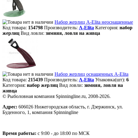
Набор жерлиц A-Elita неоснащенные
Код товара:
154798
Производитель:
A-Elita
Категория:
набор
жерлиц
Вид ловли:
зимняя, ловля на живца
Набор жерлиц оснащенных A-Elita
Код товара:
215439
Производитель:
A-Elita
Упаковка(шт):
6
Категория:
набор жерлиц
Вид ловли:
зимняя, ловля на
живца
© Рыболовная компания Spinningline.ru, 2008-2026.
Адрес:
606026 Нижегородская область, г. Дзержинск, ул.
Буденного, 1, компания Spinningline
Время работы:
с 9:00 - до 18:00 по МСК