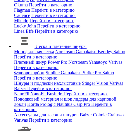
Okuma
Перейти в категорию
Flagman
Перейти в категорию
Cadence
Перейти в категорию
Mikado
Перейти в категорию
Lucky John
Перейти в категорию
Linea Effe
Перейти в категорию
Леска и плетеные шнуры
Монофильная леска
Norstream
Gamakatsu
Berkley
Salmo
Перейти в категорию
Плетеный шнур
Power Pro
Norstream
Yamatoyo
Varivas
Перейти в категорию
Флюорокарбон
Sunline
Gamakatsu
Strike Pro
Salmo
Перейти в категорию
Шнуры и подлески нахлыстовые
Stinger
Vision
Varivas
Balzer
Перейти в категорию
NanoFil
NanoFil
Bushido
Перейти в категорию
Поводковый материал и шок лидеры для карповой
ловли
Korda
Prologic
Nautilus
Carp Pro
Перейти в
категорию
Аксессуары для лесок и шнуров
Balzer
Colmic
Cralusso
Varivas
Перейти в категорию