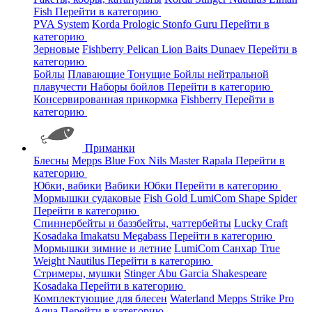
Fish
Перейти в категорию
PVA System
Korda
Prologic
Stonfo
Guru
Перейти в
категорию
Зерновые
Fishberry
Pelican
Lion Baits
Dunaev
Перейти в
категорию
Бойлы
Плавающие
Тонущие
Бойлы нейтральной
плавучести
Наборы бойлов
Перейти в категорию
Консервированная прикормка
Fishberry
Перейти в
категорию
Приманки
Блесны
Mepps
Blue Fox
Nils Master
Rapala
Перейти в
категорию
Юбки, вабики
Вабики
Юбки
Перейти в категорию
Мормышки судаковые
Fish Gold
LumiCom
Shape
Spider
Перейти в категорию
Спиннербейты и баззбейты, чаттербейты
Lucky Craft
Kosadaka
Imakatsu
Megabass
Перейти в категорию
Мормышки зимние и летние
LumiCom
Санхар
True
Weight
Nautilus
Перейти в категорию
Стримеры, мушки
Stinger
Abu Garcia
Shakespeare
Kosadaka
Перейти в категорию
Комплектующие для блесен
Waterland
Mepps
Strike Pro
Aqua
Перейти в категорию