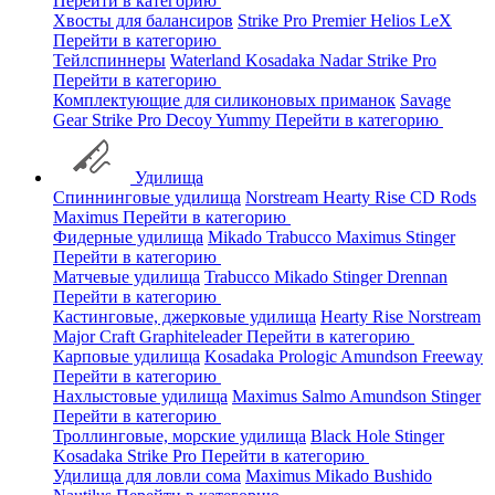
Перейти в категорию
Хвосты для балансиров
Strike Pro
Premier
Helios
LeX
Перейти в категорию
Тейлспиннеры
Waterland
Kosadaka
Nadar
Strike Pro
Перейти в категорию
Комплектующие для силиконовых приманок
Savage
Gear
Strike Pro
Decoy
Yummy
Перейти в категорию
Удилища
Спиннинговые удилища
Norstream
Hearty Rise
CD Rods
Maximus
Перейти в категорию
Фидерные удилища
Mikado
Trabucco
Maximus
Stinger
Перейти в категорию
Матчевые удилища
Trabucco
Mikado
Stinger
Drennan
Перейти в категорию
Кастинговые, джерковые удилища
Hearty Rise
Norstream
Major Craft
Graphiteleader
Перейти в категорию
Карповые удилища
Kosadaka
Prologic
Amundson
Freeway
Перейти в категорию
Нахлыстовые удилища
Maximus
Salmo
Amundson
Stinger
Перейти в категорию
Троллинговые, морские удилища
Black Hole
Stinger
Kosadaka
Strike Pro
Перейти в категорию
Удилища для ловли сома
Maximus
Mikado
Bushido