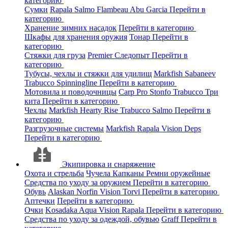
категорию
Сумки
Rapala
Salmo
Flambeau
Abu Garcia
Перейти в
категорию
Хранение зимних насадок
Перейти в категорию
Шкафы для хранения оружия
Тонар
Перейти в
категорию
Стяжки для груза
Premier
Следопыт
Перейти в
категорию
Тубусы, чехлы и стяжки для удилищ
Markfish
Sabaneev
Trabucco
Spinningline
Перейти в категорию
Мотовила и поводочницы
Carp Pro
Stonfo
Trabucco
Три
кита
Перейти в категорию
Чехлы
Markfish
Hearty Rise
Trabucco
Salmo
Перейти в
категорию
Разгрузочные системы
Markfish
Rapala
Vision
Deps
Перейти в категорию
Экипировка и снаряжение
Охота и стрельба
Чучела
Капканы
Ремни оружейные
Средства по уходу за оружием
Перейти в категорию
Обувь
Alaskan
Norfin
Vision
Torvi
Перейти в категорию
Аптечки
Перейти в категорию
Очки
Kosadaka
Aqua
Vision
Rapala
Перейти в категорию
Средства по уходу за одеждой, обувью
Graff
Перейти в