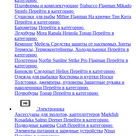
категорию
Платформы и комплектующие
Trabucco
Flagman
Mikado
Stonfo
Перейти в категорию
Сушилки для рыбы
Mifine
Flagman
На крючке
Три Кита
Перейти в категорию
Барометры
Перейти в категорию
Ледобуры
Mora
Rapala
Heinola
Тонар
Перейти в
категорию
Кемпинг
Мебель
Средства защиты от насекомых
Зонты
Термосы, Термоконтейнеры, Холодильники
Перейти в
категорию
Полотенца
Norfin
Sunline
Strike Pro
Flagman
Перейти в
категорию
Бинокли
Следопыт
Helios
Перейти в категорию
Одежда для рыбалки
Костюмы и куртки
Носки
Толстовки, джемперы, пуловеры
Защитные рукава и
наколенники
Перейти в категорию
Почвобуры
Тонар
Перейти в категорию
Электроника
Аксессуары для эхолотов, картплоттеров
Markfish
Kosadaka
Salmo
Deeper
Перейти в категорию
Подводные камеры
Craft
Перейти в категорию
Элементы питания и зарядные устройства
Nisus