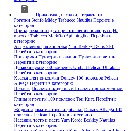
Прикормки, насадки, аттрактанты
Рогатки
Stonfo
Middy
Trabucco
Nautilus
Перейти в
категорию
Принадлежности для приготовления прикормки
На
крючке
Trabucco
Markfish
Spinningline
Перейти в
категорию
Аттрактанты для хищника
Yum
Berkley
Reins
SFT
Перейти в категорию
Прикормки
Прикормки зимние
Прикормки летние
Перейти в категорию
Добавки сухие
100 поклевок
Unibait
Pelican
Ultrabaits
Перейти в категорию
Краска для прикормки
Dunaev
100 поклевок
Pelican
Allvega
Перейти в категорию
Пеллетс
Пеллетс насадочный
Пеллетс прикормочный
Перейти в категорию
Глины и грунты
100 поклевок
Три Кита
Перейти в
категорию
Жидкие ароматизаторы и добавки
Dunaev
Allvega
100
поклевок
Pelican
Перейти в категорию
Насадки, тесто и паста
Yum
Korda
Berkley
Nautilus
Перейти в категорию
Ракеты, кобры, катапульты
Korda
Stinger
Nautilus
Liman