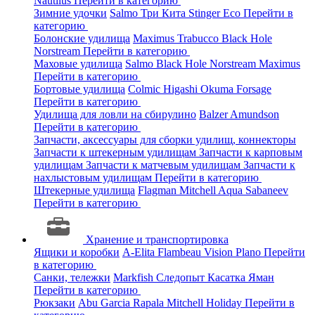
Nautilus
Перейти в категорию
Зимние удочки
Salmo
Три Кита
Stinger
Eco
Перейти в
категорию
Болонские удилища
Maximus
Trabucco
Black Hole
Norstream
Перейти в категорию
Маховые удилища
Salmo
Black Hole
Norstream
Maximus
Перейти в категорию
Бортовые удилища
Colmic
Higashi
Okuma
Forsage
Перейти в категорию
Удилища для ловли на сбирулино
Balzer
Amundson
Перейти в категорию
Запчасти, аксессуары для сборки удилищ, коннекторы
Запчасти к штекерным удилищам
Запчасти к карповым
удилищам
Запчасти к матчевым удилищам
Запчасти к
нахлыстовым удилищам
Перейти в категорию
Штекерные удилища
Flagman
Mitchell
Aqua
Sabaneev
Перейти в категорию
Хранение и транспортировка
Ящики и коробки
A-Elita
Flambeau
Vision
Plano
Перейти
в категорию
Санки, тележки
Markfish
Следопыт
Касатка
Яман
Перейти в категорию
Рюкзаки
Abu Garcia
Rapala
Mitchell
Holiday
Перейти в