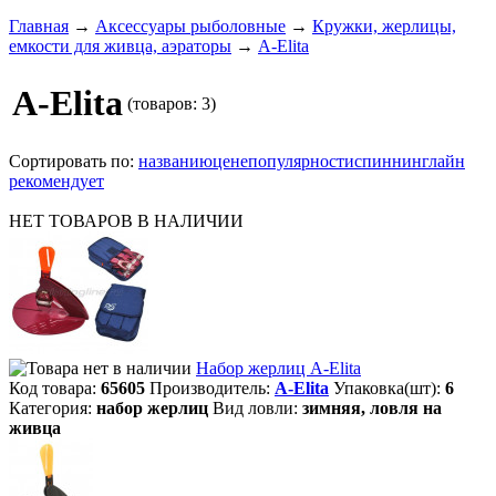
Главная
→
Аксессуары рыболовные
→
Кружки, жерлицы,
емкости для живца, аэраторы
→
A-Elita
A-Elita
(товаров: 3)
Сортировать по:
названию
цене
популярности
спиннинглайн
рекомендует
НЕТ ТОВАРОВ В НАЛИЧИИ
Набор жерлиц A-Elita
Код товара:
65605
Производитель:
A-Elita
Упаковка(шт):
6
Категория:
набор жерлиц
Вид ловли:
зимняя, ловля на
живца