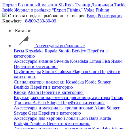
Портал
Розничный магазин
SL Rods
Турнир Джиг-пари
Tackle
Inside
Журнал о рыбалке “Expert Fishing”
Volga Fishing
Оптовая продажа рыболовных товаров
Вход
Регистрация
Knowhere
8-800-333-30-09
Каталог
Аксессуары рыболовные
Весы
Kosadaka
Rapala
Stonfo
Berkley
Перейти в
категорию
Аксессуары зимние
Siweida
Kosadaka
Liman Fish
Яман
Перейти в категорию
Глубиномеры
Stonfo
Cralusso
Flagman
Guru
Перейти в
категорию
Сигнализаторы поклевки
Kosadaka
Korda
Stinger
Bushido
Перейти в категорию
Квоки
Akara
Перейти в категорию
Кружки, жерлицы, емкости для живца, аэраторы
Тонар
Три кита
A-Elita
Stinger
Перейти в категорию
Аксессуары и материалы троллинговые
Akara
Stinger
Savage Gear
Перейти в категорию
Аксессуары для карповой ловли
Lion Baits
Korda
Prologic
Nautilus
Перейти в категорию
Аксессуары и материалы нахлыстовые
Kosadaka
Vision