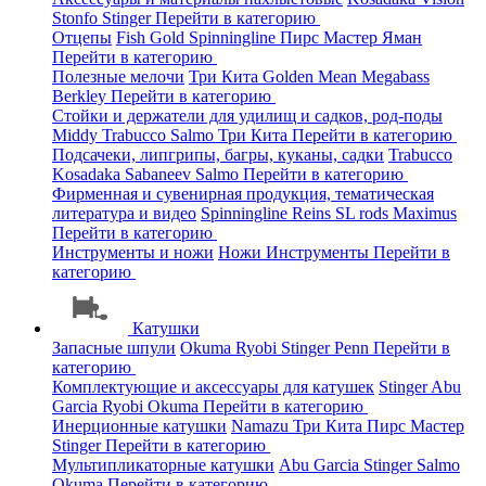
Stonfo
Stinger
Перейти в категорию
Отцепы
Fish Gold
Spinningline
Пирс Мастер
Яман
Перейти в категорию
Полезные мелочи
Три Кита
Golden Mean
Megabass
Berkley
Перейти в категорию
Стойки и держатели для удилищ и садков, род-поды
Middy
Trabucco
Salmo
Три Кита
Перейти в категорию
Подсачеки, липгрипы, багры, куканы, садки
Trabucco
Kosadaka
Sabaneev
Salmo
Перейти в категорию
Фирменная и сувенирная продукция, тематическая
литература и видео
Spinningline
Reins
SL rods
Maximus
Перейти в категорию
Инструменты и ножи
Ножи
Инструменты
Перейти в
категорию
Катушки
Запасные шпули
Okuma
Ryobi
Stinger
Penn
Перейти в
категорию
Комплектующие и аксессуары для катушек
Stinger
Abu
Garcia
Ryobi
Okuma
Перейти в категорию
Инерционные катушки
Namazu
Три Кита
Пирс Мастер
Stinger
Перейти в категорию
Мультипликаторные катушки
Abu Garcia
Stinger
Salmo
Okuma
Перейти в категорию