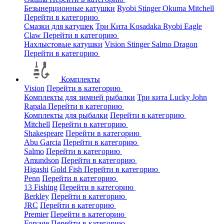
Безынерционные катушки
Ryobi
Stinger
Okuma
Mitchell
Перейти в категорию
Смазки для катушек
Три Кита
Kosadaka
Ryobi
Eagle
Claw
Перейти в категорию
Нахлыстовые катушки
Vision
Stinger
Salmo
Dragon
Перейти в категорию
Комплекты
Vision
Перейти в категорию
Комплекты для зимней рыбалки
Три кита
Lucky John
Rapala
Перейти в категорию
Комплекты для рыбалки
Перейти в категорию
Mitchell
Перейти в категорию
Shakespeare
Перейти в категорию
Abu Garcia
Перейти в категорию
Salmo
Перейти в категорию
Amundson
Перейти в категорию
Higashi
Gold Fish
Перейти в категорию
Penn
Перейти в категорию
13 Fishing
Перейти в категорию
Berkley
Перейти в категорию
JRC
Перейти в категорию
Premier
Перейти в категорию
Forsage
Перейти в категорию