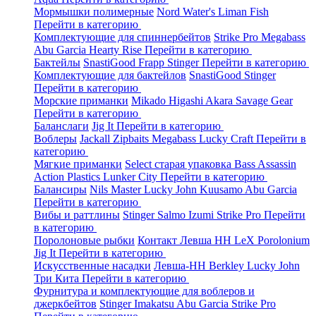
Мормышки полимерные
Nord Water's
Liman Fish
Перейти в категорию
Комплектующие для спиннербейтов
Strike Pro
Megabass
Abu Garcia
Hearty Rise
Перейти в категорию
Бактейлы
SnastiGood
Frapp
Stinger
Перейти в категорию
Комплектующие для бактейлов
SnastiGood
Stinger
Перейти в категорию
Морские приманки
Mikado
Higashi
Akara
Savage Gear
Перейти в категорию
Баланслаги
Jig It
Перейти в категорию
Воблеры
Jackall
Zipbaits
Megabass
Lucky Craft
Перейти в
категорию
Мягкие приманки
Select старая упаковка
Bass Assassin
Action Plastics
Lunker City
Перейти в категорию
Балансиры
Nils Master
Lucky John
Kuusamo
Abu Garcia
Перейти в категорию
Вибы и раттлины
Stinger
Salmo
Izumi
Strike Pro
Перейти
в категорию
Поролоновые рыбки
Контакт
Левша НН
LeX Porolonium
Jig It
Перейти в категорию
Искусственные насадки
Левша-НН
Berkley
Lucky John
Три Кита
Перейти в категорию
Фурнитура и комплектующие для воблеров и
джеркбейтов
Stinger
Imakatsu
Abu Garcia
Strike Pro