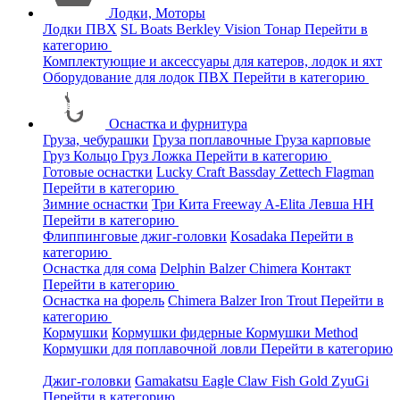
Лодки, Моторы
Лодки ПВХ
SL Boats
Berkley
Vision
Тонар
Перейти в
категорию
Комплектующие и аксессуары для катеров, лодок и яхт
Оборудование для лодок ПВХ
Перейти в категорию
Оснастка и фурнитура
Груза, чебурашки
Груза поплавочные
Груза карповые
Груз Кольцо
Груз Ложка
Перейти в категорию
Готовые оснастки
Lucky Craft
Bassday
Zettech
Flagman
Перейти в категорию
Зимние оснастки
Три Кита
Freeway
A-Elita
Левша НН
Перейти в категорию
Флиппинговые джиг-головки
Kosadaka
Перейти в
категорию
Оснастка для сома
Delphin
Balzer
Chimera
Контакт
Перейти в категорию
Оснастка на форель
Chimera
Balzer
Iron Trout
Перейти в
категорию
Кормушки
Кормушки фидерные
Кормушки Method
Кормушки для поплавочной ловли
Перейти в категорию
Джиг-головки
Gamakatsu
Eagle Claw
Fish Gold
ZyuGi
Перейти в категорию