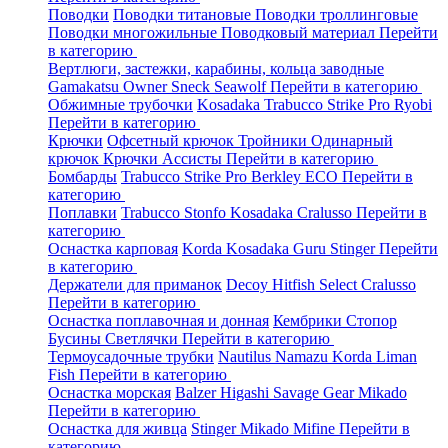
Поводки
Поводки титановые
Поводки троллинговые
Поводки многожильные
Поводковый материал
Перейти
в категорию
Вертлюги, застежки, карабины, кольца заводные
Gamakatsu
Owner
Sneck
Seawolf
Перейти в категорию
Обжимные трубочки
Kosadaka
Trabucco
Strike Pro
Ryobi
Перейти в категорию
Крючки
Офсетный крючок
Тройники
Одинарный
крючок
Крючки Ассисты
Перейти в категорию
Бомбарды
Trabucco
Strike Pro
Berkley
ECO
Перейти в
категорию
Поплавки
Trabucco
Stonfo
Kosadaka
Cralusso
Перейти в
категорию
Оснастка карповая
Korda
Kosadaka
Guru
Stinger
Перейти
в категорию
Держатели для приманок
Decoy
Hitfish
Select
Cralusso
Перейти в категорию
Оснастка поплавочная и донная
Кембрики
Стопор
Бусины
Светлячки
Перейти в категорию
Термоусадочные трубки
Nautilus
Namazu
Korda
Liman
Fish
Перейти в категорию
Оснастка морская
Balzer
Higashi
Savage Gear
Mikado
Перейти в категорию
Оснастка для живца
Stinger
Mikado
Mifine
Перейти в
категорию