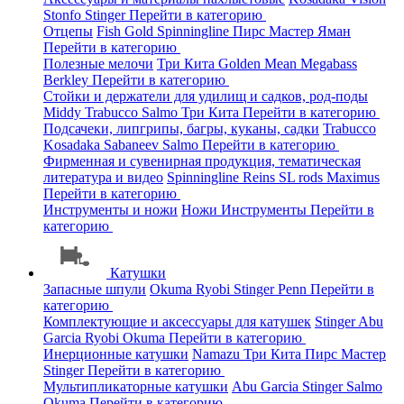
Stonfo
Stinger
Перейти в категорию
Отцепы
Fish Gold
Spinningline
Пирс Мастер
Яман
Перейти в категорию
Полезные мелочи
Три Кита
Golden Mean
Megabass
Berkley
Перейти в категорию
Стойки и держатели для удилищ и садков, род-поды
Middy
Trabucco
Salmo
Три Кита
Перейти в категорию
Подсачеки, липгрипы, багры, куканы, садки
Trabucco
Kosadaka
Sabaneev
Salmo
Перейти в категорию
Фирменная и сувенирная продукция, тематическая
литература и видео
Spinningline
Reins
SL rods
Maximus
Перейти в категорию
Инструменты и ножи
Ножи
Инструменты
Перейти в
категорию
Катушки
Запасные шпули
Okuma
Ryobi
Stinger
Penn
Перейти в
категорию
Комплектующие и аксессуары для катушек
Stinger
Abu
Garcia
Ryobi
Okuma
Перейти в категорию
Инерционные катушки
Namazu
Три Кита
Пирс Мастер
Stinger
Перейти в категорию
Мультипликаторные катушки
Abu Garcia
Stinger
Salmo
Okuma
Перейти в категорию