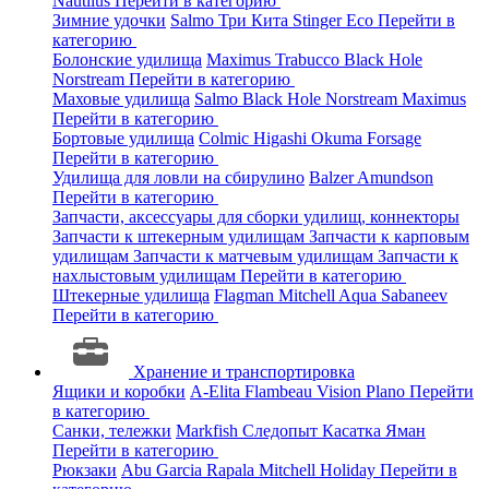
Nautilus
Перейти в категорию
Зимние удочки
Salmo
Три Кита
Stinger
Eco
Перейти в
категорию
Болонские удилища
Maximus
Trabucco
Black Hole
Norstream
Перейти в категорию
Маховые удилища
Salmo
Black Hole
Norstream
Maximus
Перейти в категорию
Бортовые удилища
Colmic
Higashi
Okuma
Forsage
Перейти в категорию
Удилища для ловли на сбирулино
Balzer
Amundson
Перейти в категорию
Запчасти, аксессуары для сборки удилищ, коннекторы
Запчасти к штекерным удилищам
Запчасти к карповым
удилищам
Запчасти к матчевым удилищам
Запчасти к
нахлыстовым удилищам
Перейти в категорию
Штекерные удилища
Flagman
Mitchell
Aqua
Sabaneev
Перейти в категорию
Хранение и транспортировка
Ящики и коробки
A-Elita
Flambeau
Vision
Plano
Перейти
в категорию
Санки, тележки
Markfish
Следопыт
Касатка
Яман
Перейти в категорию
Рюкзаки
Abu Garcia
Rapala
Mitchell
Holiday
Перейти в