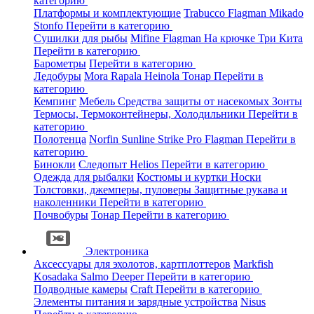
категорию
Платформы и комплектующие
Trabucco
Flagman
Mikado
Stonfo
Перейти в категорию
Сушилки для рыбы
Mifine
Flagman
На крючке
Три Кита
Перейти в категорию
Барометры
Перейти в категорию
Ледобуры
Mora
Rapala
Heinola
Тонар
Перейти в
категорию
Кемпинг
Мебель
Средства защиты от насекомых
Зонты
Термосы, Термоконтейнеры, Холодильники
Перейти в
категорию
Полотенца
Norfin
Sunline
Strike Pro
Flagman
Перейти в
категорию
Бинокли
Следопыт
Helios
Перейти в категорию
Одежда для рыбалки
Костюмы и куртки
Носки
Толстовки, джемперы, пуловеры
Защитные рукава и
наколенники
Перейти в категорию
Почвобуры
Тонар
Перейти в категорию
Электроника
Аксессуары для эхолотов, картплоттеров
Markfish
Kosadaka
Salmo
Deeper
Перейти в категорию
Подводные камеры
Craft
Перейти в категорию
Элементы питания и зарядные устройства
Nisus