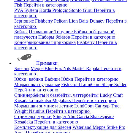
Fish
Перейти в категорию
PVA System
Korda
Prologic
Stonfo
Guru
Перейти в
категорию
Зерновые
Fishberry
Pelican
Lion Baits
Dunaev
Перейти в
категорию
Бойлы
Плавающие
Тонущие
Бойлы нейтральной
плавучести
Наборы бойлов
Перейти в категорию
Консервированная прикормка
Fishberry
Перейти в
категорию
Приманки
Блесны
Mepps
Blue Fox
Nils Master
Rapala
Перейти в
категорию
Юбки, вабики
Вабики
Юбки
Перейти в категорию
Мормышки судаковые
Fish Gold
LumiCom
Shape
Spider
Перейти в категорию
Спиннербейты и баззбейты, чаттербейты
Lucky Craft
Kosadaka
Imakatsu
Megabass
Перейти в категорию
Мормышки зимние и летние
LumiCom
Санхар
True
Weight
Nautilus
Перейти в категорию
Стримеры, мушки
Stinger
Abu Garcia
Shakespeare
Kosadaka
Перейти в категорию
Комплектующие для блесен
Waterland
Mepps
Strike Pro
Aqua
Перейти в категорию