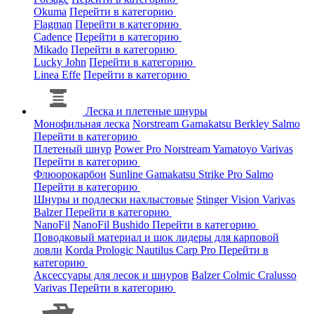
Okuma
Перейти в категорию
Flagman
Перейти в категорию
Cadence
Перейти в категорию
Mikado
Перейти в категорию
Lucky John
Перейти в категорию
Linea Effe
Перейти в категорию
Леска и плетеные шнуры
Монофильная леска
Norstream
Gamakatsu
Berkley
Salmo
Перейти в категорию
Плетеный шнур
Power Pro
Norstream
Yamatoyo
Varivas
Перейти в категорию
Флюорокарбон
Sunline
Gamakatsu
Strike Pro
Salmo
Перейти в категорию
Шнуры и подлески нахлыстовые
Stinger
Vision
Varivas
Balzer
Перейти в категорию
NanoFil
NanoFil
Bushido
Перейти в категорию
Поводковый материал и шок лидеры для карповой
ловли
Korda
Prologic
Nautilus
Carp Pro
Перейти в
категорию
Аксессуары для лесок и шнуров
Balzer
Colmic
Cralusso
Varivas
Перейти в категорию