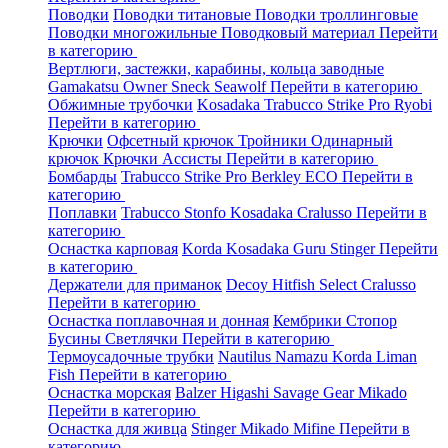
Поводки
Поводки титановые
Поводки троллинговые
Поводки многожильные
Поводковый материал
Перейти
в категорию
Вертлюги, застежки, карабины, кольца заводные
Gamakatsu
Owner
Sneck
Seawolf
Перейти в категорию
Обжимные трубочки
Kosadaka
Trabucco
Strike Pro
Ryobi
Перейти в категорию
Крючки
Офсетный крючок
Тройники
Одинарный
крючок
Крючки Ассисты
Перейти в категорию
Бомбарды
Trabucco
Strike Pro
Berkley
ECO
Перейти в
категорию
Поплавки
Trabucco
Stonfo
Kosadaka
Cralusso
Перейти в
категорию
Оснастка карповая
Korda
Kosadaka
Guru
Stinger
Перейти
в категорию
Держатели для приманок
Decoy
Hitfish
Select
Cralusso
Перейти в категорию
Оснастка поплавочная и донная
Кембрики
Стопор
Бусины
Светлячки
Перейти в категорию
Термоусадочные трубки
Nautilus
Namazu
Korda
Liman
Fish
Перейти в категорию
Оснастка морская
Balzer
Higashi
Savage Gear
Mikado
Перейти в категорию
Оснастка для живца
Stinger
Mikado
Mifine
Перейти в
категорию