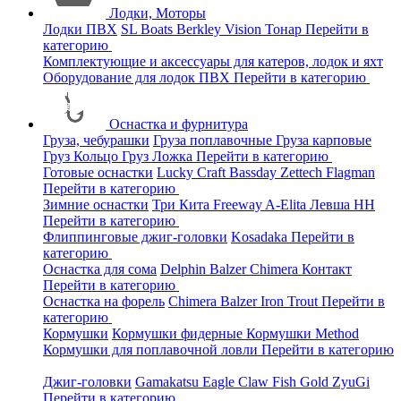
Лодки, Моторы
Лодки ПВХ
SL Boats
Berkley
Vision
Тонар
Перейти в
категорию
Комплектующие и аксессуары для катеров, лодок и яхт
Оборудование для лодок ПВХ
Перейти в категорию
Оснастка и фурнитура
Груза, чебурашки
Груза поплавочные
Груза карповые
Груз Кольцо
Груз Ложка
Перейти в категорию
Готовые оснастки
Lucky Craft
Bassday
Zettech
Flagman
Перейти в категорию
Зимние оснастки
Три Кита
Freeway
A-Elita
Левша НН
Перейти в категорию
Флиппинговые джиг-головки
Kosadaka
Перейти в
категорию
Оснастка для сома
Delphin
Balzer
Chimera
Контакт
Перейти в категорию
Оснастка на форель
Chimera
Balzer
Iron Trout
Перейти в
категорию
Кормушки
Кормушки фидерные
Кормушки Method
Кормушки для поплавочной ловли
Перейти в категорию
Джиг-головки
Gamakatsu
Eagle Claw
Fish Gold
ZyuGi
Перейти в категорию