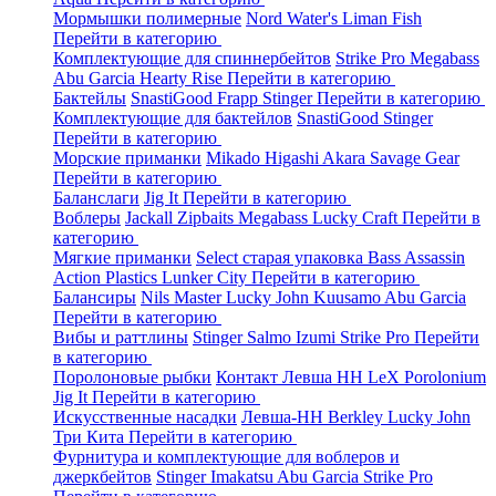
Мормышки полимерные
Nord Water's
Liman Fish
Перейти в категорию
Комплектующие для спиннербейтов
Strike Pro
Megabass
Abu Garcia
Hearty Rise
Перейти в категорию
Бактейлы
SnastiGood
Frapp
Stinger
Перейти в категорию
Комплектующие для бактейлов
SnastiGood
Stinger
Перейти в категорию
Морские приманки
Mikado
Higashi
Akara
Savage Gear
Перейти в категорию
Баланслаги
Jig It
Перейти в категорию
Воблеры
Jackall
Zipbaits
Megabass
Lucky Craft
Перейти в
категорию
Мягкие приманки
Select старая упаковка
Bass Assassin
Action Plastics
Lunker City
Перейти в категорию
Балансиры
Nils Master
Lucky John
Kuusamo
Abu Garcia
Перейти в категорию
Вибы и раттлины
Stinger
Salmo
Izumi
Strike Pro
Перейти
в категорию
Поролоновые рыбки
Контакт
Левша НН
LeX Porolonium
Jig It
Перейти в категорию
Искусственные насадки
Левша-НН
Berkley
Lucky John
Три Кита
Перейти в категорию
Фурнитура и комплектующие для воблеров и
джеркбейтов
Stinger
Imakatsu
Abu Garcia
Strike Pro