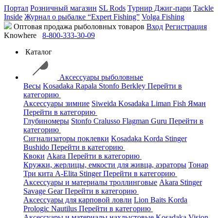
Портал
Розничный магазин
SL Rods
Турнир Джиг-пари
Tackle
Inside
Журнал о рыбалке “Expert Fishing”
Volga Fishing
Оптовая продажа рыболовных товаров
Вход
Регистрация
Knowhere
8-800-333-30-09
Каталог
Аксессуары рыболовные
Весы
Kosadaka
Rapala
Stonfo
Berkley
Перейти в
категорию
Аксессуары зимние
Siweida
Kosadaka
Liman Fish
Яман
Перейти в категорию
Глубиномеры
Stonfo
Cralusso
Flagman
Guru
Перейти в
категорию
Сигнализаторы поклевки
Kosadaka
Korda
Stinger
Bushido
Перейти в категорию
Квоки
Akara
Перейти в категорию
Кружки, жерлицы, емкости для живца, аэраторы
Тонар
Три кита
A-Elita
Stinger
Перейти в категорию
Аксессуары и материалы троллинговые
Akara
Stinger
Savage Gear
Перейти в категорию
Аксессуары для карповой ловли
Lion Baits
Korda
Prologic
Nautilus
Перейти в категорию
Аксессуары и материалы нахлыстовые
Kosadaka
Vision