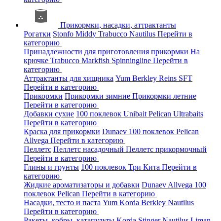
Прикормки, насадки, аттрактанты
Рогатки
Stonfo
Middy
Trabucco
Nautilus
Перейти в
категорию
Принадлежности для приготовления прикормки
На
крючке
Trabucco
Markfish
Spinningline
Перейти в
категорию
Аттрактанты для хищника
Yum
Berkley
Reins
SFT
Перейти в категорию
Прикормки
Прикормки зимние
Прикормки летние
Перейти в категорию
Добавки сухие
100 поклевок
Unibait
Pelican
Ultrabaits
Перейти в категорию
Краска для прикормки
Dunaev
100 поклевок
Pelican
Allvega
Перейти в категорию
Пеллетс
Пеллетс насадочный
Пеллетс прикормочный
Перейти в категорию
Глины и грунты
100 поклевок
Три Кита
Перейти в
категорию
Жидкие ароматизаторы и добавки
Dunaev
Allvega
100
поклевок
Pelican
Перейти в категорию
Насадки, тесто и паста
Yum
Korda
Berkley
Nautilus
Перейти в категорию
Ракеты, кобры, катапульты
Korda
Stinger
Nautilus
Liman