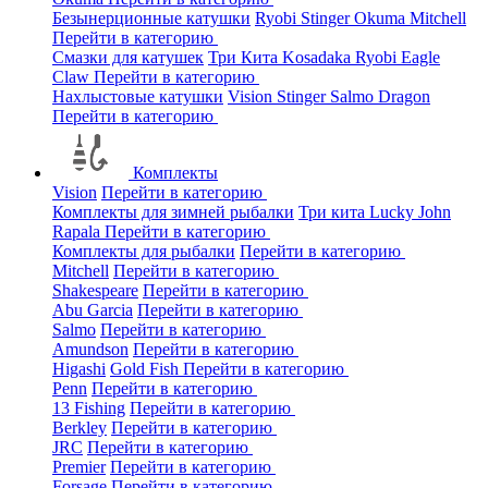
Безынерционные катушки
Ryobi
Stinger
Okuma
Mitchell
Перейти в категорию
Смазки для катушек
Три Кита
Kosadaka
Ryobi
Eagle
Claw
Перейти в категорию
Нахлыстовые катушки
Vision
Stinger
Salmo
Dragon
Перейти в категорию
Комплекты
Vision
Перейти в категорию
Комплекты для зимней рыбалки
Три кита
Lucky John
Rapala
Перейти в категорию
Комплекты для рыбалки
Перейти в категорию
Mitchell
Перейти в категорию
Shakespeare
Перейти в категорию
Abu Garcia
Перейти в категорию
Salmo
Перейти в категорию
Amundson
Перейти в категорию
Higashi
Gold Fish
Перейти в категорию
Penn
Перейти в категорию
13 Fishing
Перейти в категорию
Berkley
Перейти в категорию
JRC
Перейти в категорию
Premier
Перейти в категорию
Forsage
Перейти в категорию