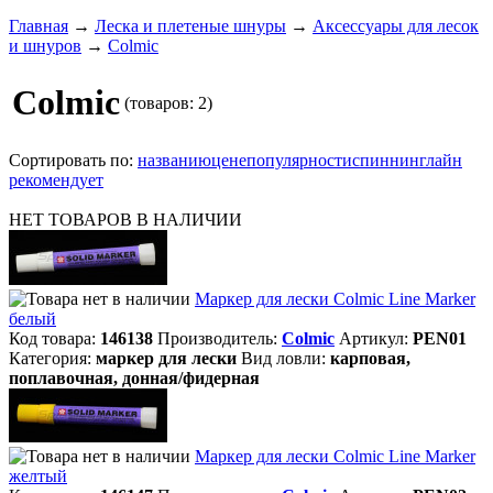
Главная
→
Леска и плетеные шнуры
→
Аксессуары для лесок
и шнуров
→
Colmic
Colmic
(товаров: 2)
Сортировать по:
названию
цене
популярности
спиннинглайн
рекомендует
НЕТ ТОВАРОВ В НАЛИЧИИ
Маркер для лески Colmic Line Marker
белый
Код товара:
146138
Производитель:
Colmic
Артикул:
PEN01
Категория:
маркер для лески
Вид ловли:
карповая,
поплавочная, донная/фидерная
Маркер для лески Colmic Line Marker
желтый