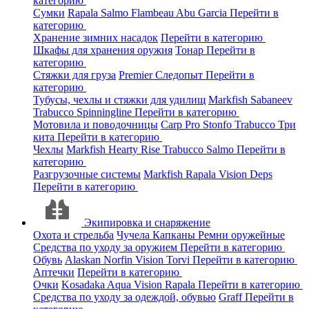
категорию
Сумки
Rapala
Salmo
Flambeau
Abu Garcia
Перейти в
категорию
Хранение зимних насадок
Перейти в категорию
Шкафы для хранения оружия
Тонар
Перейти в
категорию
Стяжки для груза
Premier
Следопыт
Перейти в
категорию
Тубусы, чехлы и стяжки для удилищ
Markfish
Sabaneev
Trabucco
Spinningline
Перейти в категорию
Мотовила и поводочницы
Carp Pro
Stonfo
Trabucco
Три
кита
Перейти в категорию
Чехлы
Markfish
Hearty Rise
Trabucco
Salmo
Перейти в
категорию
Разгрузочные системы
Markfish
Rapala
Vision
Deps
Перейти в категорию
Экипировка и снаряжение
Охота и стрельба
Чучела
Капканы
Ремни оружейные
Средства по уходу за оружием
Перейти в категорию
Обувь
Alaskan
Norfin
Vision
Torvi
Перейти в категорию
Аптечки
Перейти в категорию
Очки
Kosadaka
Aqua
Vision
Rapala
Перейти в категорию
Средства по уходу за одеждой, обувью
Graff
Перейти в