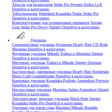
Перейти в категорию
Хвосты для балансиров
Strike Pro
Premier
Helios
LeX
Перейти в категорию
Тейлспиннеры
Waterland
Kosadaka
Nadar
Strike Pro
Перейти в категорию
Комплектующие для силиконовых приманок
Savage
Gear
Strike Pro
Decoy
Yummy
Перейти в категорию
Удилища
Спиннинговые удилища
Norstream
Hearty Rise
CD Rods
Maximus
Перейти в категорию
Фидерные удилища
Mikado
Trabucco
Maximus
Stinger
Перейти в категорию
Матчевые удилища
Trabucco
Mikado
Stinger
Drennan
Перейти в категорию
Кастинговые, джерковые удилища
Hearty Rise
Norstream
Major Craft
Graphiteleader
Перейти в категорию
Карповые удилища
Kosadaka
Prologic
Amundson
Freeway
Перейти в категорию
Нахлыстовые удилища
Maximus
Salmo
Amundson
Stinger
Перейти в категорию
Троллинговые, морские удилища
Black Hole
Stinger
Kosadaka
Strike Pro
Перейти в категорию
Удилища для ловли сома
Maximus
Mikado
Bushido