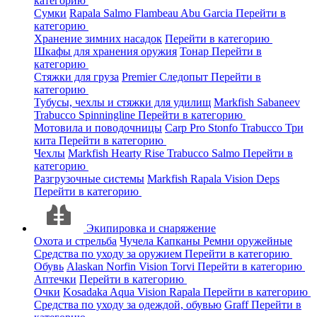
категорию
Сумки
Rapala
Salmo
Flambeau
Abu Garcia
Перейти в
категорию
Хранение зимних насадок
Перейти в категорию
Шкафы для хранения оружия
Тонар
Перейти в
категорию
Стяжки для груза
Premier
Следопыт
Перейти в
категорию
Тубусы, чехлы и стяжки для удилищ
Markfish
Sabaneev
Trabucco
Spinningline
Перейти в категорию
Мотовила и поводочницы
Carp Pro
Stonfo
Trabucco
Три
кита
Перейти в категорию
Чехлы
Markfish
Hearty Rise
Trabucco
Salmo
Перейти в
категорию
Разгрузочные системы
Markfish
Rapala
Vision
Deps
Перейти в категорию
Экипировка и снаряжение
Охота и стрельба
Чучела
Капканы
Ремни оружейные
Средства по уходу за оружием
Перейти в категорию
Обувь
Alaskan
Norfin
Vision
Torvi
Перейти в категорию
Аптечки
Перейти в категорию
Очки
Kosadaka
Aqua
Vision
Rapala
Перейти в категорию
Средства по уходу за одеждой, обувью
Graff
Перейти в