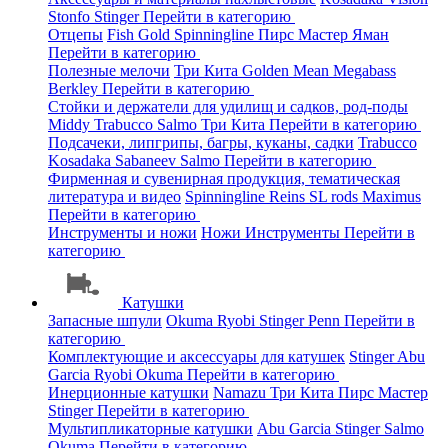
Stonfo
Stinger
Перейти в категорию
Отцепы
Fish Gold
Spinningline
Пирс Мастер
Яман
Перейти в категорию
Полезные мелочи
Три Кита
Golden Mean
Megabass
Berkley
Перейти в категорию
Стойки и держатели для удилищ и садков, род-поды
Middy
Trabucco
Salmo
Три Кита
Перейти в категорию
Подсачеки, липгрипы, багры, куканы, садки
Trabucco
Kosadaka
Sabaneev
Salmo
Перейти в категорию
Фирменная и сувенирная продукция, тематическая
литература и видео
Spinningline
Reins
SL rods
Maximus
Перейти в категорию
Инструменты и ножи
Ножи
Инструменты
Перейти в
категорию
Катушки
Запасные шпули
Okuma
Ryobi
Stinger
Penn
Перейти в
категорию
Комплектующие и аксессуары для катушек
Stinger
Abu
Garcia
Ryobi
Okuma
Перейти в категорию
Инерционные катушки
Namazu
Три Кита
Пирс Мастер
Stinger
Перейти в категорию
Мультипликаторные катушки
Abu Garcia
Stinger
Salmo
Okuma
Перейти в категорию