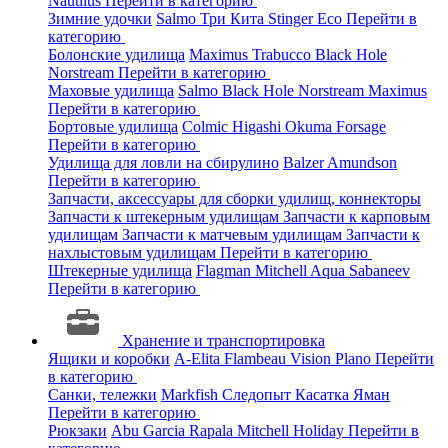
Nautilus
Перейти в категорию
Зимние удочки
Salmo
Три Кита
Stinger
Eco
Перейти в
категорию
Болонские удилища
Maximus
Trabucco
Black Hole
Norstream
Перейти в категорию
Маховые удилища
Salmo
Black Hole
Norstream
Maximus
Перейти в категорию
Бортовые удилища
Colmic
Higashi
Okuma
Forsage
Перейти в категорию
Удилища для ловли на сбирулино
Balzer
Amundson
Перейти в категорию
Запчасти, аксессуары для сборки удилищ, коннекторы
Запчасти к штекерным удилищам
Запчасти к карповым
удилищам
Запчасти к матчевым удилищам
Запчасти к
нахлыстовым удилищам
Перейти в категорию
Штекерные удилища
Flagman
Mitchell
Aqua
Sabaneev
Перейти в категорию
Хранение и транспортировка
Ящики и коробки
A-Elita
Flambeau
Vision
Plano
Перейти
в категорию
Санки, тележки
Markfish
Следопыт
Касатка
Яман
Перейти в категорию
Рюкзаки
Abu Garcia
Rapala
Mitchell
Holiday
Перейти в