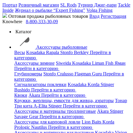
Портал
Розничный магазин
SL Rods
Турнир Джиг-пари
Tackle
Inside
Журнал о рыбалке “Expert Fishing”
Volga Fishing
Оптовая продажа рыболовных товаров
Вход
Регистрация
Knowhere
8-800-333-30-09
Каталог
Аксессуары рыболовные
Весы
Kosadaka
Rapala
Stonfo
Berkley
Перейти в
категорию
Аксессуары зимние
Siweida
Kosadaka
Liman Fish
Яман
Перейти в категорию
Глубиномеры
Stonfo
Cralusso
Flagman
Guru
Перейти в
категорию
Сигнализаторы поклевки
Kosadaka
Korda
Stinger
Bushido
Перейти в категорию
Квоки
Akara
Перейти в категорию
Кружки, жерлицы, емкости для живца, аэраторы
Тонар
Три кита
A-Elita
Stinger
Перейти в категорию
Аксессуары и материалы троллинговые
Akara
Stinger
Savage Gear
Перейти в категорию
Аксессуары для карповой ловли
Lion Baits
Korda
Prologic
Nautilus
Перейти в категорию
Аксессуары и материалы нахлыстовые
Kosadaka
Vision