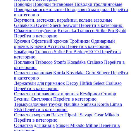
Поводки
Поводки титановые
Поводки троллинговые
Поводки многожильные
Поводковый материал
Перейти
в категорию
Вертлюги, застежки, карабины, кольца заводные
Gamakatsu
Owner
Sneck
Seawolf
Перейти в категорию
Обжимные трубочки
Kosadaka
Trabucco
Strike Pro
Ryobi
Перейти в категорию
Крючки
Офсетный крючок
Тройники
Одинарный
крючок
Крючки Ассисты
Перейти в категорию
Бомбарды
Trabucco
Strike Pro
Berkley
ECO
Перейти в
категорию
Поплавки
Trabucco
Stonfo
Kosadaka
Cralusso
Перейти в
категорию
Оснастка карповая
Korda
Kosadaka
Guru
Stinger
Перейти
в категорию
Держатели для приманок
Decoy
Hitfish
Select
Cralusso
Перейти в категорию
Оснастка поплавочная и донная
Кембрики
Стопор
Бусины
Светлячки
Перейти в категорию
Термоусадочные трубки
Nautilus
Namazu
Korda
Liman
Fish
Перейти в категорию
Оснастка морская
Balzer
Higashi
Savage Gear
Mikado
Перейти в категорию
Оснастка для живца
Stinger
Mikado
Mifine
Перейти в
категорию