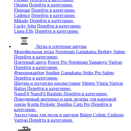
Okuma
Перейти в категорию
Flagman
Перейти в категорию
Cadence
Перейти в категорию
Mikado
Перейти в категорию
Lucky John
Перейти в категорию
Linea Effe
Перейти в категорию
Леска и плетеные шнуры
Монофильная леска
Norstream
Gamakatsu
Berkley
Salmo
Перейти в категорию
Плетеный шнур
Power Pro
Norstream
Yamatoyo
Varivas
Перейти в категорию
Флюорокарбон
Sunline
Gamakatsu
Strike Pro
Salmo
Перейти в категорию
Шнуры и подлески нахлыстовые
Stinger
Vision
Varivas
Balzer
Перейти в категорию
NanoFil
NanoFil
Bushido
Перейти в категорию
Поводковый материал и шок лидеры для карповой
ловли
Korda
Prologic
Nautilus
Carp Pro
Перейти в
категорию
Аксессуары для лесок и шнуров
Balzer
Colmic
Cralusso
Varivas
Перейти в категорию