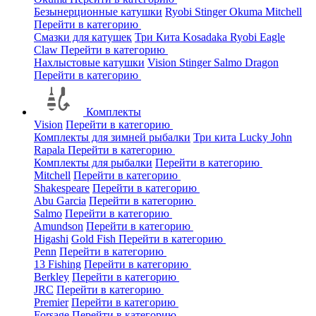
Безынерционные катушки
Ryobi
Stinger
Okuma
Mitchell
Перейти в категорию
Смазки для катушек
Три Кита
Kosadaka
Ryobi
Eagle
Claw
Перейти в категорию
Нахлыстовые катушки
Vision
Stinger
Salmo
Dragon
Перейти в категорию
Комплекты
Vision
Перейти в категорию
Комплекты для зимней рыбалки
Три кита
Lucky John
Rapala
Перейти в категорию
Комплекты для рыбалки
Перейти в категорию
Mitchell
Перейти в категорию
Shakespeare
Перейти в категорию
Abu Garcia
Перейти в категорию
Salmo
Перейти в категорию
Amundson
Перейти в категорию
Higashi
Gold Fish
Перейти в категорию
Penn
Перейти в категорию
13 Fishing
Перейти в категорию
Berkley
Перейти в категорию
JRC
Перейти в категорию
Premier
Перейти в категорию
Forsage
Перейти в категорию