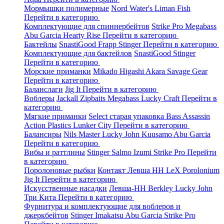
Мормышки полимерные
Nord Water's
Liman Fish
Перейти в категорию
Комплектующие для спиннербейтов
Strike Pro
Megabass
Abu Garcia
Hearty Rise
Перейти в категорию
Бактейлы
SnastiGood
Frapp
Stinger
Перейти в категорию
Комплектующие для бактейлов
SnastiGood
Stinger
Перейти в категорию
Морские приманки
Mikado
Higashi
Akara
Savage Gear
Перейти в категорию
Баланслаги
Jig It
Перейти в категорию
Воблеры
Jackall
Zipbaits
Megabass
Lucky Craft
Перейти в
категорию
Мягкие приманки
Select старая упаковка
Bass Assassin
Action Plastics
Lunker City
Перейти в категорию
Балансиры
Nils Master
Lucky John
Kuusamo
Abu Garcia
Перейти в категорию
Вибы и раттлины
Stinger
Salmo
Izumi
Strike Pro
Перейти
в категорию
Поролоновые рыбки
Контакт
Левша НН
LeX Porolonium
Jig It
Перейти в категорию
Искусственные насадки
Левша-НН
Berkley
Lucky John
Три Кита
Перейти в категорию
Фурнитура и комплектующие для воблеров и
джеркбейтов
Stinger
Imakatsu
Abu Garcia
Strike Pro