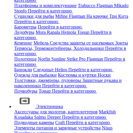
категорию
Платформы и комплектующие
Trabucco
Flagman
Mikado
Stonfo
Перейти в категорию
Сушилки для рыбы
Mifine
Flagman
На крючке
Три Кита
Перейти в категорию
Барометры
Перейти в категорию
Ледобуры
Mora
Rapala
Heinola
Тонар
Перейти в
категорию
Кемпинг
Мебель
Средства защиты от насекомых
Зонты
Термосы, Термоконтейнеры, Холодильники
Перейти в
категорию
Полотенца
Norfin
Sunline
Strike Pro
Flagman
Перейти в
категорию
Бинокли
Следопыт
Helios
Перейти в категорию
Одежда для рыбалки
Костюмы и куртки
Носки
Толстовки, джемперы, пуловеры
Защитные рукава и
наколенники
Перейти в категорию
Почвобуры
Тонар
Перейти в категорию
Электроника
Аксессуары для эхолотов, картплоттеров
Markfish
Kosadaka
Salmo
Deeper
Перейти в категорию
Подводные камеры
Craft
Перейти в категорию
Элементы питания и зарядные устройства
Nisus