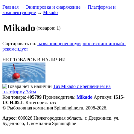
Главная
→
Экипировка и снаряжение
→
Платформы и
комплектующие
→
Mikado
Mikado
(товаров: 1)
Сортировать по:
названию
цене
популярности
спиннинглайн
рекомендует
НЕТ ТОВАРОВ В НАЛИЧИИ
Таз Mikado с креплением на
платформу 38см
Код товара:
405799
Производитель:
Mikado
Артикул:
IS15-
UCH-05-L
Категория:
таз
© Рыболовная компания Spinningline.ru, 2008-2026.
Адрес:
606026 Нижегородская область, г. Дзержинск, ул.
Буденного, 1, компания Spinningline