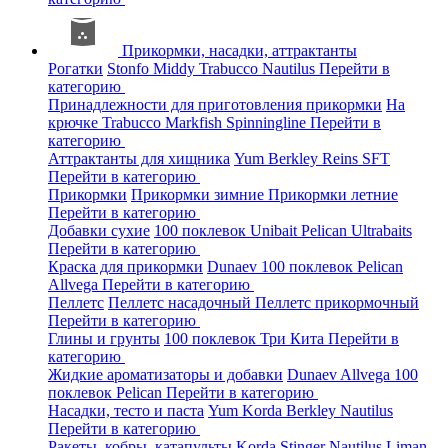
Прикормки, насадки, аттрактанты
Рогатки
Stonfo
Middy
Trabucco
Nautilus
Перейти в
категорию
Принадлежности для приготовления прикормки
На
крючке
Trabucco
Markfish
Spinningline
Перейти в
категорию
Аттрактанты для хищника
Yum
Berkley
Reins
SFT
Перейти в категорию
Прикормки
Прикормки зимние
Прикормки летние
Перейти в категорию
Добавки сухие
100 поклевок
Unibait
Pelican
Ultrabaits
Перейти в категорию
Краска для прикормки
Dunaev
100 поклевок
Pelican
Allvega
Перейти в категорию
Пеллетс
Пеллетс насадочный
Пеллетс прикормочный
Перейти в категорию
Глины и грунты
100 поклевок
Три Кита
Перейти в
категорию
Жидкие ароматизаторы и добавки
Dunaev
Allvega
100
поклевок
Pelican
Перейти в категорию
Насадки, тесто и паста
Yum
Korda
Berkley
Nautilus
Перейти в категорию
Ракеты, кобры, катапульты
Korda
Stinger
Nautilus
Liman