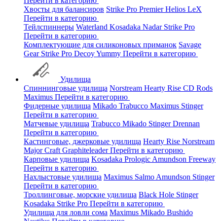
Перейти в категорию
Хвосты для балансиров
Strike Pro
Premier
Helios
LeX
Перейти в категорию
Тейлспиннеры
Waterland
Kosadaka
Nadar
Strike Pro
Перейти в категорию
Комплектующие для силиконовых приманок
Savage
Gear
Strike Pro
Decoy
Yummy
Перейти в категорию
Удилища
Спиннинговые удилища
Norstream
Hearty Rise
CD Rods
Maximus
Перейти в категорию
Фидерные удилища
Mikado
Trabucco
Maximus
Stinger
Перейти в категорию
Матчевые удилища
Trabucco
Mikado
Stinger
Drennan
Перейти в категорию
Кастинговые, джерковые удилища
Hearty Rise
Norstream
Major Craft
Graphiteleader
Перейти в категорию
Карповые удилища
Kosadaka
Prologic
Amundson
Freeway
Перейти в категорию
Нахлыстовые удилища
Maximus
Salmo
Amundson
Stinger
Перейти в категорию
Троллинговые, морские удилища
Black Hole
Stinger
Kosadaka
Strike Pro
Перейти в категорию
Удилища для ловли сома
Maximus
Mikado
Bushido