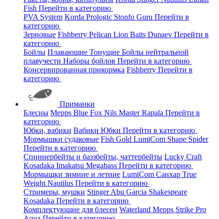
Fish
Перейти в категорию
PVA System
Korda
Prologic
Stonfo
Guru
Перейти в
категорию
Зерновые
Fishberry
Pelican
Lion Baits
Dunaev
Перейти в
категорию
Бойлы
Плавающие
Тонущие
Бойлы нейтральной
плавучести
Наборы бойлов
Перейти в категорию
Консервированная прикормка
Fishberry
Перейти в
категорию
Приманки
Блесны
Mepps
Blue Fox
Nils Master
Rapala
Перейти в
категорию
Юбки, вабики
Вабики
Юбки
Перейти в категорию
Мормышки судаковые
Fish Gold
LumiCom
Shape
Spider
Перейти в категорию
Спиннербейты и баззбейты, чаттербейты
Lucky Craft
Kosadaka
Imakatsu
Megabass
Перейти в категорию
Мормышки зимние и летние
LumiCom
Санхар
True
Weight
Nautilus
Перейти в категорию
Стримеры, мушки
Stinger
Abu Garcia
Shakespeare
Kosadaka
Перейти в категорию
Комплектующие для блесен
Waterland
Mepps
Strike Pro
Aqua
Перейти в категорию