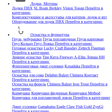
Лодки, Моторы
Лодки ПВХ
SL Boats
Berkley
Vision
Тонар
Перейти в
категорию
Комплектующие и аксессуары для катеров, лодок и яхт
Оборудование для лодок ПВХ
Перейти в категорию
Оснастка и фурнитура
Груза, чебурашки
Груза поплавочные
Груза карповые
Груз Кольцо
Груз Ложка
Перейти в категорию
Готовые оснастки
Lucky Craft
Bassday
Zettech
Flagman
Перейти в категорию
Зимние оснастки
Три Кита
Freeway
A-Elita
Левша НН
Перейти в категорию
Флиппинговые джиг-головки
Kosadaka
Перейти в
категорию
Оснастка для сома
Delphin
Balzer
Chimera
Контакт
Перейти в категорию
Оснастка на форель
Chimera
Balzer
Iron Trout
Перейти в
категорию
Кормушки
Кормушки фидерные
Кормушки Method
Кормушки для поплавочной ловли
Перейти в категорию
Джиг-головки
Gamakatsu
Eagle Claw
Fish Gold
ZyuGi
Перейти в категорию