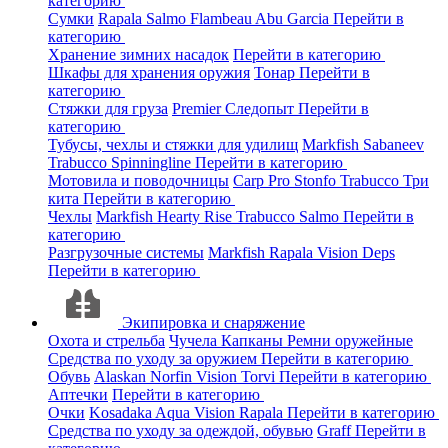
категорию
Сумки
Rapala
Salmo
Flambeau
Abu Garcia
Перейти в
категорию
Хранение зимних насадок
Перейти в категорию
Шкафы для хранения оружия
Тонар
Перейти в
категорию
Стяжки для груза
Premier
Следопыт
Перейти в
категорию
Тубусы, чехлы и стяжки для удилищ
Markfish
Sabaneev
Trabucco
Spinningline
Перейти в категорию
Мотовила и поводочницы
Carp Pro
Stonfo
Trabucco
Три
кита
Перейти в категорию
Чехлы
Markfish
Hearty Rise
Trabucco
Salmo
Перейти в
категорию
Разгрузочные системы
Markfish
Rapala
Vision
Deps
Перейти в категорию
Экипировка и снаряжение
Охота и стрельба
Чучела
Капканы
Ремни оружейные
Средства по уходу за оружием
Перейти в категорию
Обувь
Alaskan
Norfin
Vision
Torvi
Перейти в категорию
Аптечки
Перейти в категорию
Очки
Kosadaka
Aqua
Vision
Rapala
Перейти в категорию
Средства по уходу за одеждой, обувью
Graff
Перейти в