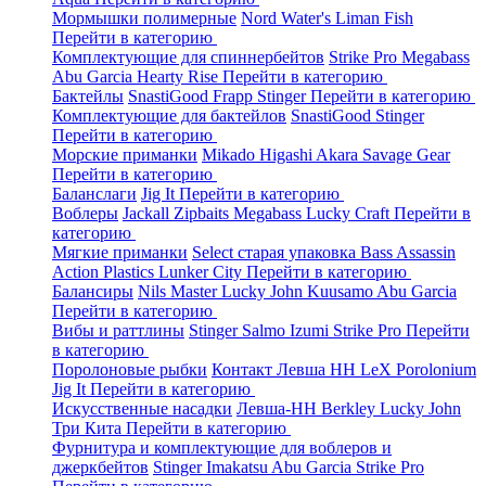
Мормышки полимерные
Nord Water's
Liman Fish
Перейти в категорию
Комплектующие для спиннербейтов
Strike Pro
Megabass
Abu Garcia
Hearty Rise
Перейти в категорию
Бактейлы
SnastiGood
Frapp
Stinger
Перейти в категорию
Комплектующие для бактейлов
SnastiGood
Stinger
Перейти в категорию
Морские приманки
Mikado
Higashi
Akara
Savage Gear
Перейти в категорию
Баланслаги
Jig It
Перейти в категорию
Воблеры
Jackall
Zipbaits
Megabass
Lucky Craft
Перейти в
категорию
Мягкие приманки
Select старая упаковка
Bass Assassin
Action Plastics
Lunker City
Перейти в категорию
Балансиры
Nils Master
Lucky John
Kuusamo
Abu Garcia
Перейти в категорию
Вибы и раттлины
Stinger
Salmo
Izumi
Strike Pro
Перейти
в категорию
Поролоновые рыбки
Контакт
Левша НН
LeX Porolonium
Jig It
Перейти в категорию
Искусственные насадки
Левша-НН
Berkley
Lucky John
Три Кита
Перейти в категорию
Фурнитура и комплектующие для воблеров и
джеркбейтов
Stinger
Imakatsu
Abu Garcia
Strike Pro