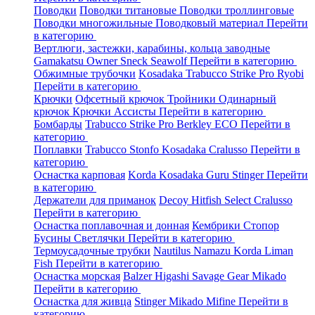
Поводки
Поводки титановые
Поводки троллинговые
Поводки многожильные
Поводковый материал
Перейти
в категорию
Вертлюги, застежки, карабины, кольца заводные
Gamakatsu
Owner
Sneck
Seawolf
Перейти в категорию
Обжимные трубочки
Kosadaka
Trabucco
Strike Pro
Ryobi
Перейти в категорию
Крючки
Офсетный крючок
Тройники
Одинарный
крючок
Крючки Ассисты
Перейти в категорию
Бомбарды
Trabucco
Strike Pro
Berkley
ECO
Перейти в
категорию
Поплавки
Trabucco
Stonfo
Kosadaka
Cralusso
Перейти в
категорию
Оснастка карповая
Korda
Kosadaka
Guru
Stinger
Перейти
в категорию
Держатели для приманок
Decoy
Hitfish
Select
Cralusso
Перейти в категорию
Оснастка поплавочная и донная
Кембрики
Стопор
Бусины
Светлячки
Перейти в категорию
Термоусадочные трубки
Nautilus
Namazu
Korda
Liman
Fish
Перейти в категорию
Оснастка морская
Balzer
Higashi
Savage Gear
Mikado
Перейти в категорию
Оснастка для живца
Stinger
Mikado
Mifine
Перейти в
категорию