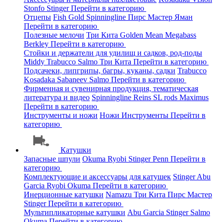
Stonfo
Stinger
Перейти в категорию
Отцепы
Fish Gold
Spinningline
Пирс Мастер
Яман
Перейти в категорию
Полезные мелочи
Три Кита
Golden Mean
Megabass
Berkley
Перейти в категорию
Стойки и держатели для удилищ и садков, род-поды
Middy
Trabucco
Salmo
Три Кита
Перейти в категорию
Подсачеки, липгрипы, багры, куканы, садки
Trabucco
Kosadaka
Sabaneev
Salmo
Перейти в категорию
Фирменная и сувенирная продукция, тематическая
литература и видео
Spinningline
Reins
SL rods
Maximus
Перейти в категорию
Инструменты и ножи
Ножи
Инструменты
Перейти в
категорию
Катушки
Запасные шпули
Okuma
Ryobi
Stinger
Penn
Перейти в
категорию
Комплектующие и аксессуары для катушек
Stinger
Abu
Garcia
Ryobi
Okuma
Перейти в категорию
Инерционные катушки
Namazu
Три Кита
Пирс Мастер
Stinger
Перейти в категорию
Мультипликаторные катушки
Abu Garcia
Stinger
Salmo
Okuma
Перейти в категорию