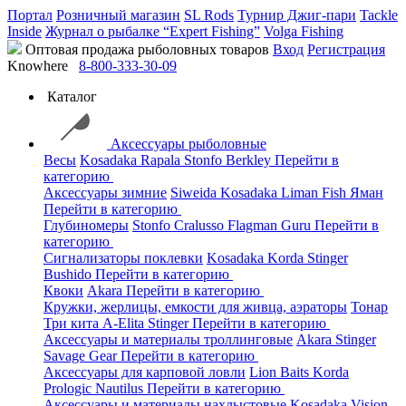
Портал
Розничный магазин
SL Rods
Турнир Джиг-пари
Tackle
Inside
Журнал о рыбалке “Expert Fishing”
Volga Fishing
Оптовая продажа рыболовных товаров
Вход
Регистрация
Knowhere
8-800-333-30-09
Каталог
Аксессуары рыболовные
Весы
Kosadaka
Rapala
Stonfo
Berkley
Перейти в
категорию
Аксессуары зимние
Siweida
Kosadaka
Liman Fish
Яман
Перейти в категорию
Глубиномеры
Stonfo
Cralusso
Flagman
Guru
Перейти в
категорию
Сигнализаторы поклевки
Kosadaka
Korda
Stinger
Bushido
Перейти в категорию
Квоки
Akara
Перейти в категорию
Кружки, жерлицы, емкости для живца, аэраторы
Тонар
Три кита
A-Elita
Stinger
Перейти в категорию
Аксессуары и материалы троллинговые
Akara
Stinger
Savage Gear
Перейти в категорию
Аксессуары для карповой ловли
Lion Baits
Korda
Prologic
Nautilus
Перейти в категорию
Аксессуары и материалы нахлыстовые
Kosadaka
Vision