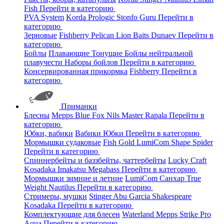
Fish
Перейти в категорию
PVA System
Korda
Prologic
Stonfo
Guru
Перейти в
категорию
Зерновые
Fishberry
Pelican
Lion Baits
Dunaev
Перейти в
категорию
Бойлы
Плавающие
Тонущие
Бойлы нейтральной
плавучести
Наборы бойлов
Перейти в категорию
Консервированная прикормка
Fishberry
Перейти в
категорию
Приманки
Блесны
Mepps
Blue Fox
Nils Master
Rapala
Перейти в
категорию
Юбки, вабики
Вабики
Юбки
Перейти в категорию
Мормышки судаковые
Fish Gold
LumiCom
Shape
Spider
Перейти в категорию
Спиннербейты и баззбейты, чаттербейты
Lucky Craft
Kosadaka
Imakatsu
Megabass
Перейти в категорию
Мормышки зимние и летние
LumiCom
Санхар
True
Weight
Nautilus
Перейти в категорию
Стримеры, мушки
Stinger
Abu Garcia
Shakespeare
Kosadaka
Перейти в категорию
Комплектующие для блесен
Waterland
Mepps
Strike Pro
Aqua
Перейти в категорию