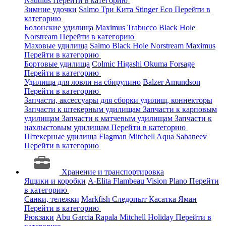
Nautilus
Перейти в категорию
Зимние удочки
Salmo
Три Кита
Stinger
Eco
Перейти в
категорию
Болонские удилища
Maximus
Trabucco
Black Hole
Norstream
Перейти в категорию
Маховые удилища
Salmo
Black Hole
Norstream
Maximus
Перейти в категорию
Бортовые удилища
Colmic
Higashi
Okuma
Forsage
Перейти в категорию
Удилища для ловли на сбирулино
Balzer
Amundson
Перейти в категорию
Запчасти, аксессуары для сборки удилищ, коннекторы
Запчасти к штекерным удилищам
Запчасти к карповым
удилищам
Запчасти к матчевым удилищам
Запчасти к
нахлыстовым удилищам
Перейти в категорию
Штекерные удилища
Flagman
Mitchell
Aqua
Sabaneev
Перейти в категорию
Хранение и транспортировка
Ящики и коробки
A-Elita
Flambeau
Vision
Plano
Перейти
в категорию
Санки, тележки
Markfish
Следопыт
Касатка
Яман
Перейти в категорию
Рюкзаки
Abu Garcia
Rapala
Mitchell
Holiday
Перейти в