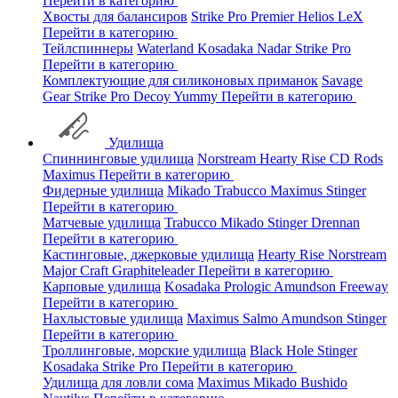
Перейти в категорию
Хвосты для балансиров
Strike Pro
Premier
Helios
LeX
Перейти в категорию
Тейлспиннеры
Waterland
Kosadaka
Nadar
Strike Pro
Перейти в категорию
Комплектующие для силиконовых приманок
Savage
Gear
Strike Pro
Decoy
Yummy
Перейти в категорию
Удилища
Спиннинговые удилища
Norstream
Hearty Rise
CD Rods
Maximus
Перейти в категорию
Фидерные удилища
Mikado
Trabucco
Maximus
Stinger
Перейти в категорию
Матчевые удилища
Trabucco
Mikado
Stinger
Drennan
Перейти в категорию
Кастинговые, джерковые удилища
Hearty Rise
Norstream
Major Craft
Graphiteleader
Перейти в категорию
Карповые удилища
Kosadaka
Prologic
Amundson
Freeway
Перейти в категорию
Нахлыстовые удилища
Maximus
Salmo
Amundson
Stinger
Перейти в категорию
Троллинговые, морские удилища
Black Hole
Stinger
Kosadaka
Strike Pro
Перейти в категорию
Удилища для ловли сома
Maximus
Mikado
Bushido