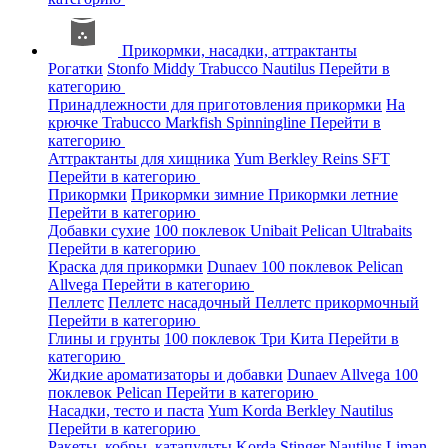
Прикормки, насадки, аттрактанты
Рогатки
Stonfo
Middy
Trabucco
Nautilus
Перейти в
категорию
Принадлежности для приготовления прикормки
На
крючке
Trabucco
Markfish
Spinningline
Перейти в
категорию
Аттрактанты для хищника
Yum
Berkley
Reins
SFT
Перейти в категорию
Прикормки
Прикормки зимние
Прикормки летние
Перейти в категорию
Добавки сухие
100 поклевок
Unibait
Pelican
Ultrabaits
Перейти в категорию
Краска для прикормки
Dunaev
100 поклевок
Pelican
Allvega
Перейти в категорию
Пеллетс
Пеллетс насадочный
Пеллетс прикормочный
Перейти в категорию
Глины и грунты
100 поклевок
Три Кита
Перейти в
категорию
Жидкие ароматизаторы и добавки
Dunaev
Allvega
100
поклевок
Pelican
Перейти в категорию
Насадки, тесто и паста
Yum
Korda
Berkley
Nautilus
Перейти в категорию
Ракеты, кобры, катапульты
Korda
Stinger
Nautilus
Liman