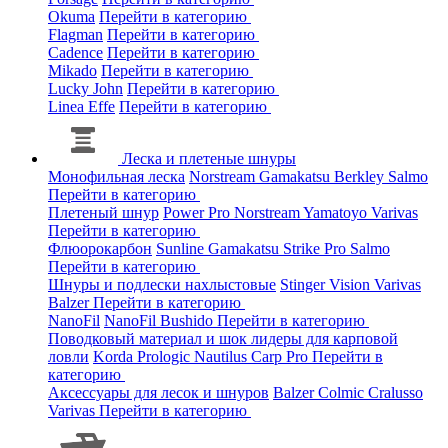
Okuma
Перейти в категорию
Flagman
Перейти в категорию
Cadence
Перейти в категорию
Mikado
Перейти в категорию
Lucky John
Перейти в категорию
Linea Effe
Перейти в категорию
Леска и плетеные шнуры
Монофильная леска
Norstream
Gamakatsu
Berkley
Salmo
Перейти в категорию
Плетеный шнур
Power Pro
Norstream
Yamatoyo
Varivas
Перейти в категорию
Флюорокарбон
Sunline
Gamakatsu
Strike Pro
Salmo
Перейти в категорию
Шнуры и подлески нахлыстовые
Stinger
Vision
Varivas
Balzer
Перейти в категорию
NanoFil
NanoFil
Bushido
Перейти в категорию
Поводковый материал и шок лидеры для карповой
ловли
Korda
Prologic
Nautilus
Carp Pro
Перейти в
категорию
Аксессуары для лесок и шнуров
Balzer
Colmic
Cralusso
Varivas
Перейти в категорию