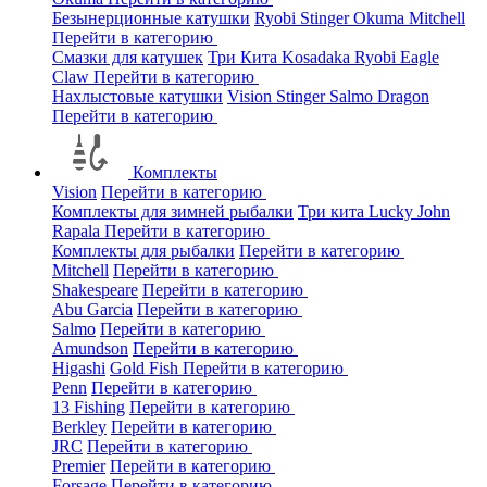
Безынерционные катушки
Ryobi
Stinger
Okuma
Mitchell
Перейти в категорию
Смазки для катушек
Три Кита
Kosadaka
Ryobi
Eagle
Claw
Перейти в категорию
Нахлыстовые катушки
Vision
Stinger
Salmo
Dragon
Перейти в категорию
Комплекты
Vision
Перейти в категорию
Комплекты для зимней рыбалки
Три кита
Lucky John
Rapala
Перейти в категорию
Комплекты для рыбалки
Перейти в категорию
Mitchell
Перейти в категорию
Shakespeare
Перейти в категорию
Abu Garcia
Перейти в категорию
Salmo
Перейти в категорию
Amundson
Перейти в категорию
Higashi
Gold Fish
Перейти в категорию
Penn
Перейти в категорию
13 Fishing
Перейти в категорию
Berkley
Перейти в категорию
JRC
Перейти в категорию
Premier
Перейти в категорию
Forsage
Перейти в категорию