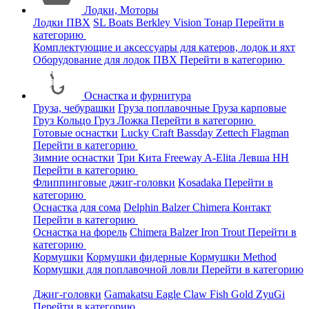
Лодки, Моторы
Лодки ПВХ
SL Boats
Berkley
Vision
Тонар
Перейти в
категорию
Комплектующие и аксессуары для катеров, лодок и яхт
Оборудование для лодок ПВХ
Перейти в категорию
Оснастка и фурнитура
Груза, чебурашки
Груза поплавочные
Груза карповые
Груз Кольцо
Груз Ложка
Перейти в категорию
Готовые оснастки
Lucky Craft
Bassday
Zettech
Flagman
Перейти в категорию
Зимние оснастки
Три Кита
Freeway
A-Elita
Левша НН
Перейти в категорию
Флиппинговые джиг-головки
Kosadaka
Перейти в
категорию
Оснастка для сома
Delphin
Balzer
Chimera
Контакт
Перейти в категорию
Оснастка на форель
Chimera
Balzer
Iron Trout
Перейти в
категорию
Кормушки
Кормушки фидерные
Кормушки Method
Кормушки для поплавочной ловли
Перейти в категорию
Джиг-головки
Gamakatsu
Eagle Claw
Fish Gold
ZyuGi
Перейти в категорию