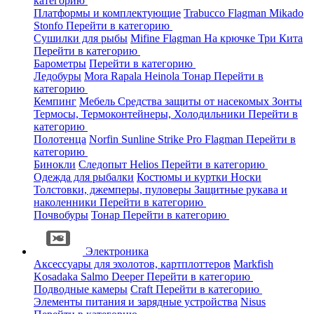
категорию
Платформы и комплектующие
Trabucco
Flagman
Mikado
Stonfo
Перейти в категорию
Сушилки для рыбы
Mifine
Flagman
На крючке
Три Кита
Перейти в категорию
Барометры
Перейти в категорию
Ледобуры
Mora
Rapala
Heinola
Тонар
Перейти в
категорию
Кемпинг
Мебель
Средства защиты от насекомых
Зонты
Термосы, Термоконтейнеры, Холодильники
Перейти в
категорию
Полотенца
Norfin
Sunline
Strike Pro
Flagman
Перейти в
категорию
Бинокли
Следопыт
Helios
Перейти в категорию
Одежда для рыбалки
Костюмы и куртки
Носки
Толстовки, джемперы, пуловеры
Защитные рукава и
наколенники
Перейти в категорию
Почвобуры
Тонар
Перейти в категорию
Электроника
Аксессуары для эхолотов, картплоттеров
Markfish
Kosadaka
Salmo
Deeper
Перейти в категорию
Подводные камеры
Craft
Перейти в категорию
Элементы питания и зарядные устройства
Nisus