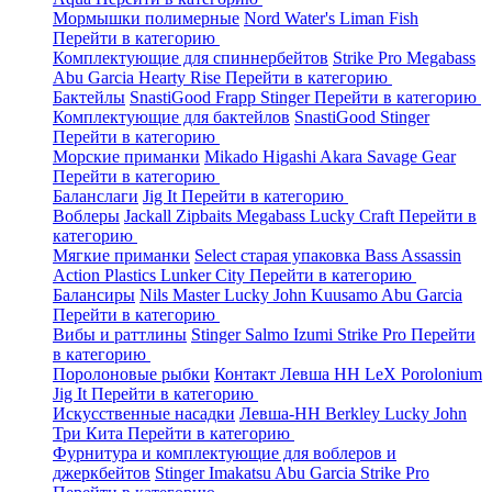
Мормышки полимерные
Nord Water's
Liman Fish
Перейти в категорию
Комплектующие для спиннербейтов
Strike Pro
Megabass
Abu Garcia
Hearty Rise
Перейти в категорию
Бактейлы
SnastiGood
Frapp
Stinger
Перейти в категорию
Комплектующие для бактейлов
SnastiGood
Stinger
Перейти в категорию
Морские приманки
Mikado
Higashi
Akara
Savage Gear
Перейти в категорию
Баланслаги
Jig It
Перейти в категорию
Воблеры
Jackall
Zipbaits
Megabass
Lucky Craft
Перейти в
категорию
Мягкие приманки
Select старая упаковка
Bass Assassin
Action Plastics
Lunker City
Перейти в категорию
Балансиры
Nils Master
Lucky John
Kuusamo
Abu Garcia
Перейти в категорию
Вибы и раттлины
Stinger
Salmo
Izumi
Strike Pro
Перейти
в категорию
Поролоновые рыбки
Контакт
Левша НН
LeX Porolonium
Jig It
Перейти в категорию
Искусственные насадки
Левша-НН
Berkley
Lucky John
Три Кита
Перейти в категорию
Фурнитура и комплектующие для воблеров и
джеркбейтов
Stinger
Imakatsu
Abu Garcia
Strike Pro