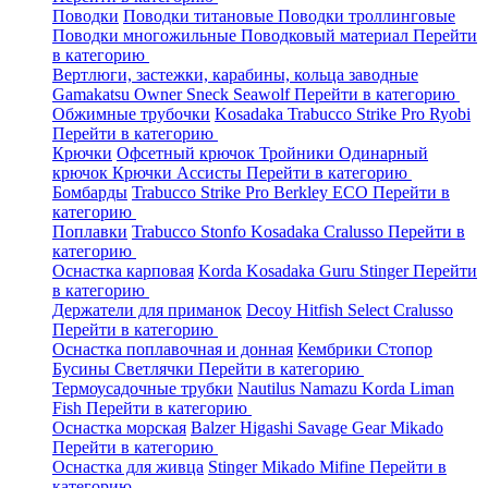
Поводки
Поводки титановые
Поводки троллинговые
Поводки многожильные
Поводковый материал
Перейти
в категорию
Вертлюги, застежки, карабины, кольца заводные
Gamakatsu
Owner
Sneck
Seawolf
Перейти в категорию
Обжимные трубочки
Kosadaka
Trabucco
Strike Pro
Ryobi
Перейти в категорию
Крючки
Офсетный крючок
Тройники
Одинарный
крючок
Крючки Ассисты
Перейти в категорию
Бомбарды
Trabucco
Strike Pro
Berkley
ECO
Перейти в
категорию
Поплавки
Trabucco
Stonfo
Kosadaka
Cralusso
Перейти в
категорию
Оснастка карповая
Korda
Kosadaka
Guru
Stinger
Перейти
в категорию
Держатели для приманок
Decoy
Hitfish
Select
Cralusso
Перейти в категорию
Оснастка поплавочная и донная
Кембрики
Стопор
Бусины
Светлячки
Перейти в категорию
Термоусадочные трубки
Nautilus
Namazu
Korda
Liman
Fish
Перейти в категорию
Оснастка морская
Balzer
Higashi
Savage Gear
Mikado
Перейти в категорию
Оснастка для живца
Stinger
Mikado
Mifine
Перейти в
категорию