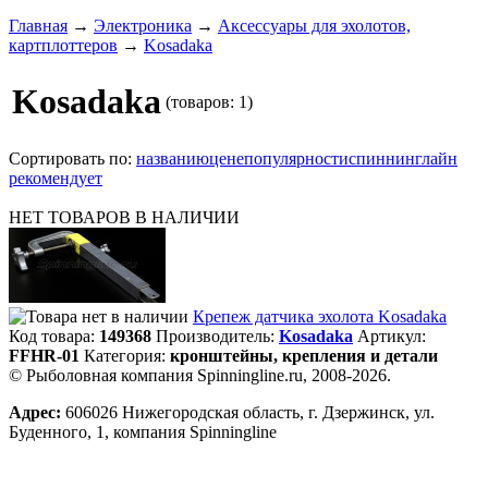
Главная
→
Электроника
→
Аксессуары для эхолотов,
картплоттеров
→
Kosadaka
Kosadaka
(товаров: 1)
Сортировать по:
названию
цене
популярности
спиннинглайн
рекомендует
НЕТ ТОВАРОВ В НАЛИЧИИ
Крепеж датчика эхолота Kosadaka
Код товара:
149368
Производитель:
Kosadaka
Артикул:
FFHR-01
Категория:
кронштейны, крепления и детали
© Рыболовная компания Spinningline.ru, 2008-2026.
Адрес:
606026 Нижегородская область, г. Дзержинск, ул.
Буденного, 1, компания Spinningline