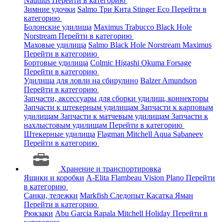
Nautilus
Перейти в категорию
Зимние удочки
Salmo
Три Кита
Stinger
Eco
Перейти в
категорию
Болонские удилища
Maximus
Trabucco
Black Hole
Norstream
Перейти в категорию
Маховые удилища
Salmo
Black Hole
Norstream
Maximus
Перейти в категорию
Бортовые удилища
Colmic
Higashi
Okuma
Forsage
Перейти в категорию
Удилища для ловли на сбирулино
Balzer
Amundson
Перейти в категорию
Запчасти, аксессуары для сборки удилищ, коннекторы
Запчасти к штекерным удилищам
Запчасти к карповым
удилищам
Запчасти к матчевым удилищам
Запчасти к
нахлыстовым удилищам
Перейти в категорию
Штекерные удилища
Flagman
Mitchell
Aqua
Sabaneev
Перейти в категорию
Хранение и транспортировка
Ящики и коробки
A-Elita
Flambeau
Vision
Plano
Перейти
в категорию
Санки, тележки
Markfish
Следопыт
Касатка
Яман
Перейти в категорию
Рюкзаки
Abu Garcia
Rapala
Mitchell
Holiday
Перейти в