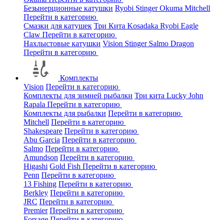
Безынерционные катушки
Ryobi
Stinger
Okuma
Mitchell
Перейти в категорию
Смазки для катушек
Три Кита
Kosadaka
Ryobi
Eagle
Claw
Перейти в категорию
Нахлыстовые катушки
Vision
Stinger
Salmo
Dragon
Перейти в категорию
Комплекты
Vision
Перейти в категорию
Комплекты для зимней рыбалки
Три кита
Lucky John
Rapala
Перейти в категорию
Комплекты для рыбалки
Перейти в категорию
Mitchell
Перейти в категорию
Shakespeare
Перейти в категорию
Abu Garcia
Перейти в категорию
Salmo
Перейти в категорию
Amundson
Перейти в категорию
Higashi
Gold Fish
Перейти в категорию
Penn
Перейти в категорию
13 Fishing
Перейти в категорию
Berkley
Перейти в категорию
JRC
Перейти в категорию
Premier
Перейти в категорию
Forsage
Перейти в категорию