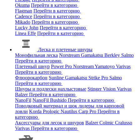
Okuma
Перейти в категорию
Flagman
Перейти в категорию
Cadence
Перейти в категорию
Mikado
Перейти в категорию
Lucky John
Перейти в категорию
Linea Effe
Перейти в категорию
Леска и плетеные шнуры
Монофильная леска
Norstream
Gamakatsu
Berkley
Salmo
Перейти в категорию
Плетеный шнур
Power Pro
Norstream
Yamatoyo
Varivas
Перейти в категорию
Флюорокарбон
Sunline
Gamakatsu
Strike Pro
Salmo
Перейти в категорию
Шнуры и подлески нахлыстовые
Stinger
Vision
Varivas
Balzer
Перейти в категорию
NanoFil
NanoFil
Bushido
Перейти в категорию
Поводковый материал и шок лидеры для карповой
ловли
Korda
Prologic
Nautilus
Carp Pro
Перейти в
категорию
Аксессуары для лесок и шнуров
Balzer
Colmic
Cralusso
Varivas
Перейти в категорию