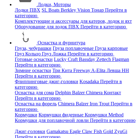
Лодки, Моторы
Лодки ПВХ
SL Boats
Berkley
Vision
Тонар
Перейти в
категорию
Комплектующие и аксессуары для катеров, лодок и яхт
Оборудование для лодок ПВХ
Перейти в категорию
Оснастка и фурнитура
Груза, чебурашки
Груза поплавочные
Груза карповые
Груз Кольцо
Груз Ложка
Перейти в категорию
Готовые оснастки
Lucky Craft
Bassday
Zettech
Flagman
Перейти в категорию
Зимние оснастки
Три Кита
Freeway
A-Elita
Левша НН
Перейти в категорию
Флиппинговые джиг-головки
Kosadaka
Перейти в
категорию
Оснастка для сома
Delphin
Balzer
Chimera
Контакт
Перейти в категорию
Оснастка на форель
Chimera
Balzer
Iron Trout
Перейти в
категорию
Кормушки
Кормушки фидерные
Кормушки Method
Кормушки для поплавочной ловли
Перейти в категорию
Джиг-головки
Gamakatsu
Eagle Claw
Fish Gold
ZyuGi
Перейти в категорию