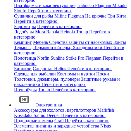
категорию
Платформы и комплектующие
Trabucco
Flagman
Mikado
Stonfo
Перейти в категорию
Сушилки для рыбы
Mifine
Flagman
На крючке
Три Кита
Перейти в категорию
Барометры
Перейти в категорию
Ледобуры
Mora
Rapala
Heinola
Тонар
Перейти в
категорию
Кемпинг
Мебель
Средства защиты от насекомых
Зонты
Термосы, Термоконтейнеры, Холодильники
Перейти в
категорию
Полотенца
Norfin
Sunline
Strike Pro
Flagman
Перейти в
категорию
Бинокли
Следопыт
Helios
Перейти в категорию
Одежда для рыбалки
Костюмы и куртки
Носки
Толстовки, джемперы, пуловеры
Защитные рукава и
наколенники
Перейти в категорию
Почвобуры
Тонар
Перейти в категорию
Электроника
Аксессуары для эхолотов, картплоттеров
Markfish
Kosadaka
Salmo
Deeper
Перейти в категорию
Подводные камеры
Craft
Перейти в категорию
Элементы питания и зарядные устройства
Nisus