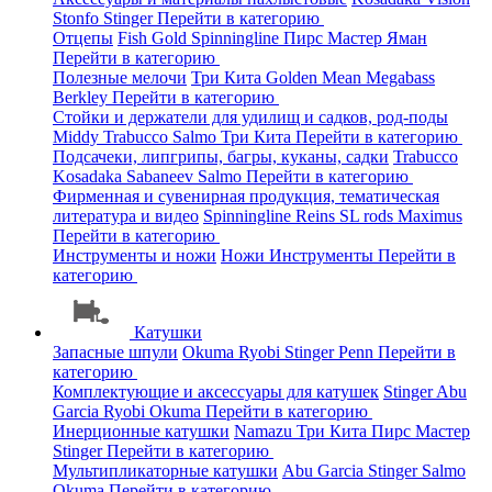
Stonfo
Stinger
Перейти в категорию
Отцепы
Fish Gold
Spinningline
Пирс Мастер
Яман
Перейти в категорию
Полезные мелочи
Три Кита
Golden Mean
Megabass
Berkley
Перейти в категорию
Стойки и держатели для удилищ и садков, род-поды
Middy
Trabucco
Salmo
Три Кита
Перейти в категорию
Подсачеки, липгрипы, багры, куканы, садки
Trabucco
Kosadaka
Sabaneev
Salmo
Перейти в категорию
Фирменная и сувенирная продукция, тематическая
литература и видео
Spinningline
Reins
SL rods
Maximus
Перейти в категорию
Инструменты и ножи
Ножи
Инструменты
Перейти в
категорию
Катушки
Запасные шпули
Okuma
Ryobi
Stinger
Penn
Перейти в
категорию
Комплектующие и аксессуары для катушек
Stinger
Abu
Garcia
Ryobi
Okuma
Перейти в категорию
Инерционные катушки
Namazu
Три Кита
Пирс Мастер
Stinger
Перейти в категорию
Мультипликаторные катушки
Abu Garcia
Stinger
Salmo
Okuma
Перейти в категорию