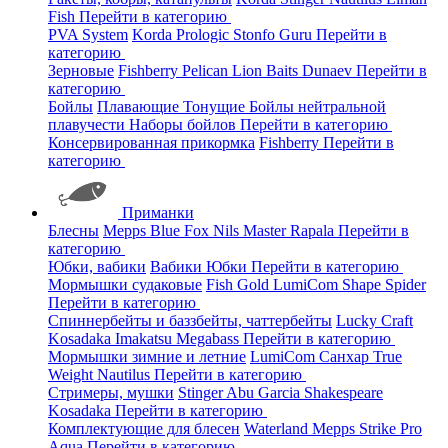
Fish
Перейти в категорию
PVA System
Korda
Prologic
Stonfo
Guru
Перейти в
категорию
Зерновые
Fishberry
Pelican
Lion Baits
Dunaev
Перейти в
категорию
Бойлы
Плавающие
Тонущие
Бойлы нейтральной
плавучести
Наборы бойлов
Перейти в категорию
Консервированная прикормка
Fishberry
Перейти в
категорию
Приманки
Блесны
Mepps
Blue Fox
Nils Master
Rapala
Перейти в
категорию
Юбки, вабики
Вабики
Юбки
Перейти в категорию
Мормышки судаковые
Fish Gold
LumiCom
Shape
Spider
Перейти в категорию
Спиннербейты и баззбейты, чаттербейты
Lucky Craft
Kosadaka
Imakatsu
Megabass
Перейти в категорию
Мормышки зимние и летние
LumiCom
Санхар
True
Weight
Nautilus
Перейти в категорию
Стримеры, мушки
Stinger
Abu Garcia
Shakespeare
Kosadaka
Перейти в категорию
Комплектующие для блесен
Waterland
Mepps
Strike Pro
Aqua
Перейти в категорию