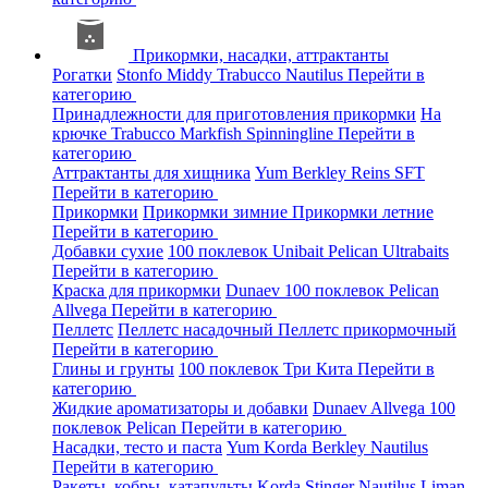
Прикормки, насадки, аттрактанты
Рогатки
Stonfo
Middy
Trabucco
Nautilus
Перейти в
категорию
Принадлежности для приготовления прикормки
На
крючке
Trabucco
Markfish
Spinningline
Перейти в
категорию
Аттрактанты для хищника
Yum
Berkley
Reins
SFT
Перейти в категорию
Прикормки
Прикормки зимние
Прикормки летние
Перейти в категорию
Добавки сухие
100 поклевок
Unibait
Pelican
Ultrabaits
Перейти в категорию
Краска для прикормки
Dunaev
100 поклевок
Pelican
Allvega
Перейти в категорию
Пеллетс
Пеллетс насадочный
Пеллетс прикормочный
Перейти в категорию
Глины и грунты
100 поклевок
Три Кита
Перейти в
категорию
Жидкие ароматизаторы и добавки
Dunaev
Allvega
100
поклевок
Pelican
Перейти в категорию
Насадки, тесто и паста
Yum
Korda
Berkley
Nautilus
Перейти в категорию
Ракеты, кобры, катапульты
Korda
Stinger
Nautilus
Liman