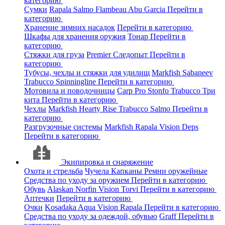
категорию
Сумки
Rapala
Salmo
Flambeau
Abu Garcia
Перейти в
категорию
Хранение зимних насадок
Перейти в категорию
Шкафы для хранения оружия
Тонар
Перейти в
категорию
Стяжки для груза
Premier
Следопыт
Перейти в
категорию
Тубусы, чехлы и стяжки для удилищ
Markfish
Sabaneev
Trabucco
Spinningline
Перейти в категорию
Мотовила и поводочницы
Carp Pro
Stonfo
Trabucco
Три
кита
Перейти в категорию
Чехлы
Markfish
Hearty Rise
Trabucco
Salmo
Перейти в
категорию
Разгрузочные системы
Markfish
Rapala
Vision
Deps
Перейти в категорию
Экипировка и снаряжение
Охота и стрельба
Чучела
Капканы
Ремни оружейные
Средства по уходу за оружием
Перейти в категорию
Обувь
Alaskan
Norfin
Vision
Torvi
Перейти в категорию
Аптечки
Перейти в категорию
Очки
Kosadaka
Aqua
Vision
Rapala
Перейти в категорию
Средства по уходу за одеждой, обувью
Graff
Перейти в