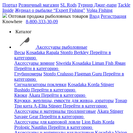
Портал
Розничный магазин
SL Rods
Турнир Джиг-пари
Tackle
Inside
Журнал о рыбалке “Expert Fishing”
Volga Fishing
Оптовая продажа рыболовных товаров
Вход
Регистрация
Knowhere
8-800-333-30-09
Каталог
Аксессуары рыболовные
Весы
Kosadaka
Rapala
Stonfo
Berkley
Перейти в
категорию
Аксессуары зимние
Siweida
Kosadaka
Liman Fish
Яман
Перейти в категорию
Глубиномеры
Stonfo
Cralusso
Flagman
Guru
Перейти в
категорию
Сигнализаторы поклевки
Kosadaka
Korda
Stinger
Bushido
Перейти в категорию
Квоки
Akara
Перейти в категорию
Кружки, жерлицы, емкости для живца, аэраторы
Тонар
Три кита
A-Elita
Stinger
Перейти в категорию
Аксессуары и материалы троллинговые
Akara
Stinger
Savage Gear
Перейти в категорию
Аксессуары для карповой ловли
Lion Baits
Korda
Prologic
Nautilus
Перейти в категорию
Аксессуары и материалы нахлыстовые
Kosadaka
Vision