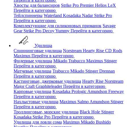
Перейти в категорию
Хвосты для балансиров
Strike Pro
Premier
Helios
LeX
Перейти в категорию
Тейлспиннеры
Waterland
Kosadaka
Nadar
Strike Pro
Перейти в категорию
Комплектующие для силиконовых приманок
Savage
Gear
Strike Pro
Decoy
Yummy
Перейти в категорию
Удилища
Спиннинговые удилища
Norstream
Hearty Rise
CD Rods
Maximus
Перейти в категорию
Фидерные удилища
Mikado
Trabucco
Maximus
Stinger
Перейти в категорию
Матчевые удилища
Trabucco
Mikado
Stinger
Drennan
Перейти в категорию
Кастинговые, джерковые удилища
Hearty Rise
Norstream
Major Craft
Graphiteleader
Перейти в категорию
Карповые удилища
Kosadaka
Prologic
Amundson
Freeway
Перейти в категорию
Нахлыстовые удилища
Maximus
Salmo
Amundson
Stinger
Перейти в категорию
Троллинговые, морские удилища
Black Hole
Stinger
Kosadaka
Strike Pro
Перейти в категорию
Удилища для ловли сома
Maximus
Mikado
Bushido