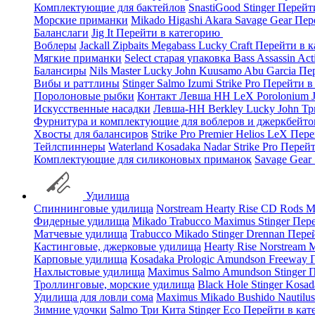
Комплектующие для бактейлов
SnastiGood
Stinger
Перейт
Морские приманки
Mikado
Higashi
Akara
Savage Gear
Пер
Баланслаги
Jig It
Перейти в категорию
Воблеры
Jackall
Zipbaits
Megabass
Lucky Craft
Перейти в 
Мягкие приманки
Select старая упаковка
Bass Assassin
Act
Балансиры
Nils Master
Lucky John
Kuusamo
Abu Garcia
Пе
Вибы и раттлины
Stinger
Salmo
Izumi
Strike Pro
Перейти в
Поролоновые рыбки
Контакт
Левша НН
LeX Porolonium
Искусственные насадки
Левша-НН
Berkley
Lucky John
Тр
Фурнитура и комплектующие для воблеров и джеркбейто
Хвосты для балансиров
Strike Pro
Premier
Helios
LeX
Пере
Тейлспиннеры
Waterland
Kosadaka
Nadar
Strike Pro
Перейт
Комплектующие для силиконовых приманок
Savage Gear
Удилища
Спиннинговые удилища
Norstream
Hearty Rise
CD Rods
M
Фидерные удилища
Mikado
Trabucco
Maximus
Stinger
Пере
Матчевые удилища
Trabucco
Mikado
Stinger
Drennan
Пере
Кастинговые, джерковые удилища
Hearty Rise
Norstream
M
Карповые удилища
Kosadaka
Prologic
Amundson
Freeway
Нахлыстовые удилища
Maximus
Salmo
Amundson
Stinger
П
Троллинговые, морские удилища
Black Hole
Stinger
Kosad
Удилища для ловли сома
Maximus
Mikado
Bushido
Nautilu
Зимние удочки
Salmo
Три Кита
Stinger
Eco
Перейти в ка