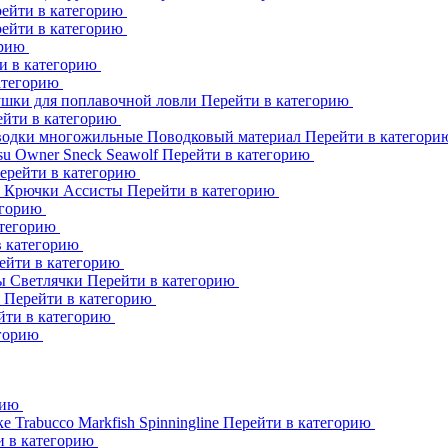
ейти в категорию
ейти в категорию
орию
и в категорию
атегорию
шки для поплавочной ловли
Перейти в категорию
ейти в категорию
одки многожильные
Поводковый материал
Перейти в категор
su
Owner
Sneck
Seawolf
Перейти в категорию
ерейти в категорию
к
Крючки Ассисты
Перейти в категорию
егорию
атегорию
в категорию
ейти в категорию
ны
Светлячки
Перейти в категорию
h
Перейти в категорию
йти в категорию
егорию
рию
ке
Trabucco
Markfish
Spinningline
Перейти в категорию
и в категорию