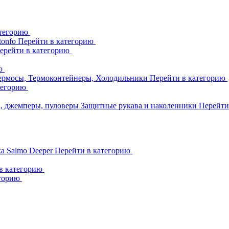
атегорию
tonfo
Перейти в категорию
ерейти в категорию
ию
ермосы, Термоконтейнеры, Холодильники
Перейти в категорию
тегорию
и, джемперы, пуловеры
Защитные рукава и наколенники
Перейти
ka
Salmo
Deeper
Перейти в категорию
в категорию
егорию