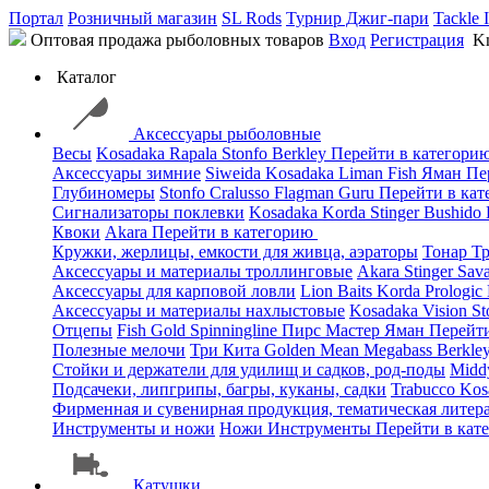
Портал
Розничный магазин
SL Rods
Турнир Джиг-пари
Tackle 
Оптовая продажа рыболовных товаров
Вход
Регистрация
Kn
Каталог
Аксессуары рыболовные
Весы
Kosadaka
Rapala
Stonfo
Berkley
Перейти в категори
Аксессуары зимние
Siweida
Kosadaka
Liman Fish
Яман
Пе
Глубиномеры
Stonfo
Cralusso
Flagman
Guru
Перейти в ка
Сигнализаторы поклевки
Kosadaka
Korda
Stinger
Bushido
Квоки
Akara
Перейти в категорию
Кружки, жерлицы, емкости для живца, аэраторы
Тонар
Т
Аксессуары и материалы троллинговые
Akara
Stinger
Sav
Аксессуары для карповой ловли
Lion Baits
Korda
Prologic
Аксессуары и материалы нахлыстовые
Kosadaka
Vision
St
Отцепы
Fish Gold
Spinningline
Пирс Мастер
Яман
Перейт
Полезные мелочи
Три Кита
Golden Mean
Megabass
Berkle
Стойки и держатели для удилищ и садков, род-поды
Mid
Подсачеки, липгрипы, багры, куканы, садки
Trabucco
Kos
Фирменная и сувенирная продукция, тематическая литера
Инструменты и ножи
Ножи
Инструменты
Перейти в кат
Катушки