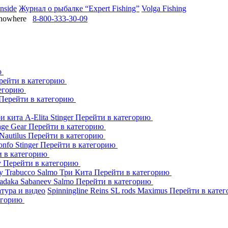
Inside
Журнал о рыбалке “Expert Fishing”
Volga Fishing
owhere
8-800-333-30-09
ю
рейти в категорию
тегорию
Перейти в категорию
ри кита
A-Elita
Stinger
Перейти в категорию
age Gear
Перейти в категорию
Nautilus
Перейти в категорию
onfo
Stinger
Перейти в категорию
и в категорию
y
Перейти в категорию
dy
Trabucco
Salmo
Три Кита
Перейти в категорию
adaka
Sabaneev
Salmo
Перейти в категорию
тура и видео
Spinningline
Reins
SL rods
Maximus
Перейти в кате
егорию