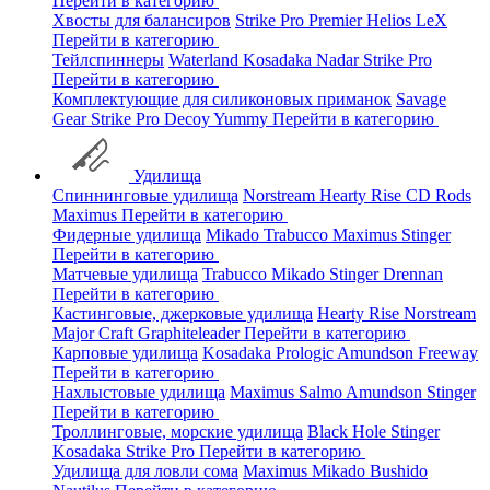
Перейти в категорию
Хвосты для балансиров
Strike Pro
Premier
Helios
LeX
Перейти в категорию
Тейлспиннеры
Waterland
Kosadaka
Nadar
Strike Pro
Перейти в категорию
Комплектующие для силиконовых приманок
Savage
Gear
Strike Pro
Decoy
Yummy
Перейти в категорию
Удилища
Спиннинговые удилища
Norstream
Hearty Rise
CD Rods
Maximus
Перейти в категорию
Фидерные удилища
Mikado
Trabucco
Maximus
Stinger
Перейти в категорию
Матчевые удилища
Trabucco
Mikado
Stinger
Drennan
Перейти в категорию
Кастинговые, джерковые удилища
Hearty Rise
Norstream
Major Craft
Graphiteleader
Перейти в категорию
Карповые удилища
Kosadaka
Prologic
Amundson
Freeway
Перейти в категорию
Нахлыстовые удилища
Maximus
Salmo
Amundson
Stinger
Перейти в категорию
Троллинговые, морские удилища
Black Hole
Stinger
Kosadaka
Strike Pro
Перейти в категорию
Удилища для ловли сома
Maximus
Mikado
Bushido