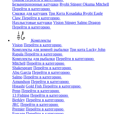
Безынерционные катушки
Ryobi
Stinger
Okuma
Mitchell
Перейти в категорию
Смазки для катушек
Три Кита
Kosadaka
Ryobi
Eagle
Claw
Перейти в категорию
Нахлыстовые катушки
Vision
Stinger
Salmo
Dragon
Перейти в категорию
Комплекты
Vision
Перейти в категорию
Комплекты для зимней рыбалки
Три кита
Lucky John
Rapala
Перейти в категорию
Комплекты для рыбалки
Перейти в категорию
Mitchell
Перейти в категорию
Shakespeare
Перейти в категорию
Abu Garcia
Перейти в категорию
Salmo
Перейти в категорию
Amundson
Перейти в категорию
Higashi
Gold Fish
Перейти в категорию
Penn
Перейти в категорию
13 Fishing
Перейти в категорию
Berkley
Перейти в категорию
JRC
Перейти в категорию
Premier
Перейти в категорию
Forsage
Перейти в категорию