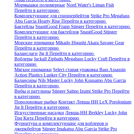
Мормышки полимерные
Nord Water's
Liman Fish
Перейти в категорию
Комплектующие для спиннербейтов
Strike Pro
Megabass
Abu Garcia
Hearty Rise
Перейти в категорию
Бактейлы
SnastiGood
Frapp
Stinger
Перейти в категорию
Комплектующие для бактейлов
SnastiGood
Stinger
Перейти в категорию
Морские приманки
Mikado
Higashi
Akara
Savage Gear
Перейти в категорию
Баланслаги
Jig It
Перейти в категорию
Воблеры
Jackall
Zipbaits
Megabass
Lucky Craft
Перейти в
категорию
Мягкие приманки
Select старая упаковка
Bass Assassin
Action Plastics
Lunker City
Перейти в категорию
Балансиры
Nils Master
Lucky John
Kuusamo
Abu Garcia
Перейти в категорию
Вибы и раттлины
Stinger
Salmo
Izumi
Strike Pro
Перейти
в категорию
Поролоновые рыбки
Контакт
Левша НН
LeX Porolonium
Jig It
Перейти в категорию
Искусственные насадки
Левша-НН
Berkley
Lucky John
Три Кита
Перейти в категорию
Фурнитура и комплектующие для воблеров и
джеркбейтов
Stinger
Imakatsu
Abu Garcia
Strike Pro