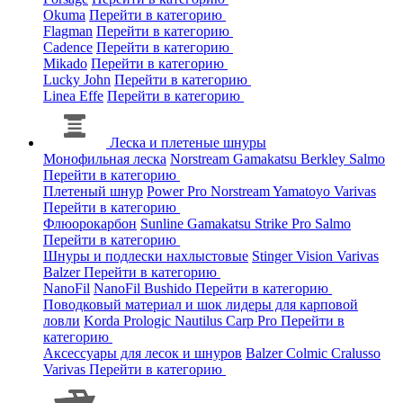
Okuma
Перейти в категорию
Flagman
Перейти в категорию
Cadence
Перейти в категорию
Mikado
Перейти в категорию
Lucky John
Перейти в категорию
Linea Effe
Перейти в категорию
Леска и плетеные шнуры
Монофильная леска
Norstream
Gamakatsu
Berkley
Salmo
Перейти в категорию
Плетеный шнур
Power Pro
Norstream
Yamatoyo
Varivas
Перейти в категорию
Флюорокарбон
Sunline
Gamakatsu
Strike Pro
Salmo
Перейти в категорию
Шнуры и подлески нахлыстовые
Stinger
Vision
Varivas
Balzer
Перейти в категорию
NanoFil
NanoFil
Bushido
Перейти в категорию
Поводковый материал и шок лидеры для карповой
ловли
Korda
Prologic
Nautilus
Carp Pro
Перейти в
категорию
Аксессуары для лесок и шнуров
Balzer
Colmic
Cralusso
Varivas
Перейти в категорию