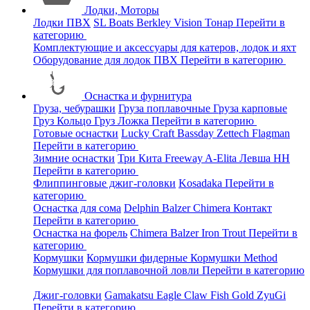
Лодки, Моторы
Лодки ПВХ
SL Boats
Berkley
Vision
Тонар
Перейти в
категорию
Комплектующие и аксессуары для катеров, лодок и яхт
Оборудование для лодок ПВХ
Перейти в категорию
Оснастка и фурнитура
Груза, чебурашки
Груза поплавочные
Груза карповые
Груз Кольцо
Груз Ложка
Перейти в категорию
Готовые оснастки
Lucky Craft
Bassday
Zettech
Flagman
Перейти в категорию
Зимние оснастки
Три Кита
Freeway
A-Elita
Левша НН
Перейти в категорию
Флиппинговые джиг-головки
Kosadaka
Перейти в
категорию
Оснастка для сома
Delphin
Balzer
Chimera
Контакт
Перейти в категорию
Оснастка на форель
Chimera
Balzer
Iron Trout
Перейти в
категорию
Кормушки
Кормушки фидерные
Кормушки Method
Кормушки для поплавочной ловли
Перейти в категорию
Джиг-головки
Gamakatsu
Eagle Claw
Fish Gold
ZyuGi
Перейти в категорию