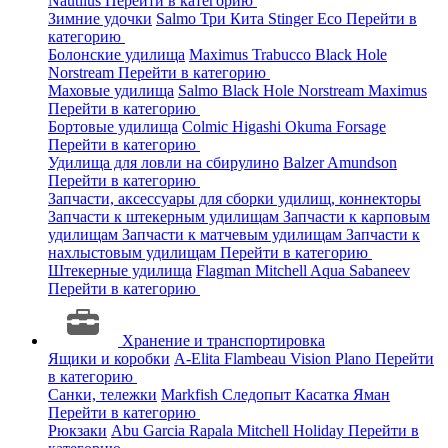
Nautilus
Перейти в категорию
Зимние удочки
Salmo
Три Кита
Stinger
Eco
Перейти в
категорию
Болонские удилища
Maximus
Trabucco
Black Hole
Norstream
Перейти в категорию
Маховые удилища
Salmo
Black Hole
Norstream
Maximus
Перейти в категорию
Бортовые удилища
Colmic
Higashi
Okuma
Forsage
Перейти в категорию
Удилища для ловли на сбирулино
Balzer
Amundson
Перейти в категорию
Запчасти, аксессуары для сборки удилищ, коннекторы
Запчасти к штекерным удилищам
Запчасти к карповым
удилищам
Запчасти к матчевым удилищам
Запчасти к
нахлыстовым удилищам
Перейти в категорию
Штекерные удилища
Flagman
Mitchell
Aqua
Sabaneev
Перейти в категорию
Хранение и транспортировка
Ящики и коробки
A-Elita
Flambeau
Vision
Plano
Перейти
в категорию
Санки, тележки
Markfish
Следопыт
Касатка
Яман
Перейти в категорию
Рюкзаки
Abu Garcia
Rapala
Mitchell
Holiday
Перейти в