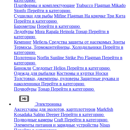
категорию
Платформы и комплектующие
Trabucco
Flagman
Mikado
Stonfo
Перейти в категорию
Сушилки для рыбы
Mifine
Flagman
На крючке
Три Кита
Перейти в категорию
Барометры
Перейти в категорию
Ледобуры
Mora
Rapala
Heinola
Тонар
Перейти в
категорию
Кемпинг
Мебель
Средства защиты от насекомых
Зонты
Термосы, Термоконтейнеры, Холодильники
Перейти в
категорию
Полотенца
Norfin
Sunline
Strike Pro
Flagman
Перейти в
категорию
Бинокли
Следопыт
Helios
Перейти в категорию
Одежда для рыбалки
Костюмы и куртки
Носки
Толстовки, джемперы, пуловеры
Защитные рукава и
наколенники
Перейти в категорию
Почвобуры
Тонар
Перейти в категорию
Электроника
Аксессуары для эхолотов, картплоттеров
Markfish
Kosadaka
Salmo
Deeper
Перейти в категорию
Подводные камеры
Craft
Перейти в категорию
Элементы питания и зарядные устройства
Nisus