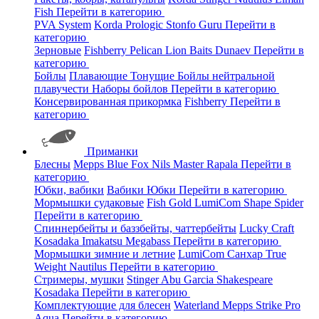
Fish
Перейти в категорию
PVA System
Korda
Prologic
Stonfo
Guru
Перейти в
категорию
Зерновые
Fishberry
Pelican
Lion Baits
Dunaev
Перейти в
категорию
Бойлы
Плавающие
Тонущие
Бойлы нейтральной
плавучести
Наборы бойлов
Перейти в категорию
Консервированная прикормка
Fishberry
Перейти в
категорию
Приманки
Блесны
Mepps
Blue Fox
Nils Master
Rapala
Перейти в
категорию
Юбки, вабики
Вабики
Юбки
Перейти в категорию
Мормышки судаковые
Fish Gold
LumiCom
Shape
Spider
Перейти в категорию
Спиннербейты и баззбейты, чаттербейты
Lucky Craft
Kosadaka
Imakatsu
Megabass
Перейти в категорию
Мормышки зимние и летние
LumiCom
Санхар
True
Weight
Nautilus
Перейти в категорию
Стримеры, мушки
Stinger
Abu Garcia
Shakespeare
Kosadaka
Перейти в категорию
Комплектующие для блесен
Waterland
Mepps
Strike Pro
Aqua
Перейти в категорию