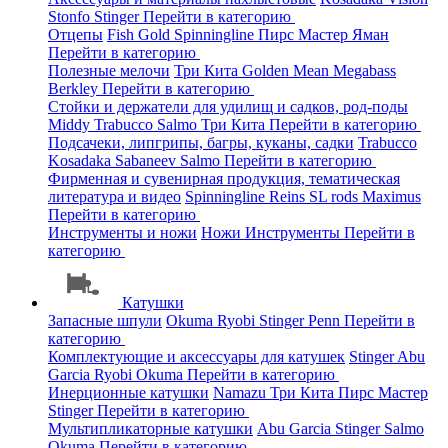
Stonfo
Stinger
Перейти в категорию
Отцепы
Fish Gold
Spinningline
Пирс Мастер
Яман
Перейти в категорию
Полезные мелочи
Три Кита
Golden Mean
Megabass
Berkley
Перейти в категорию
Стойки и держатели для удилищ и садков, род-поды
Middy
Trabucco
Salmo
Три Кита
Перейти в категорию
Подсачеки, липгрипы, багры, куканы, садки
Trabucco
Kosadaka
Sabaneev
Salmo
Перейти в категорию
Фирменная и сувенирная продукция, тематическая
литература и видео
Spinningline
Reins
SL rods
Maximus
Перейти в категорию
Инструменты и ножи
Ножи
Инструменты
Перейти в
категорию
Катушки
Запасные шпули
Okuma
Ryobi
Stinger
Penn
Перейти в
категорию
Комплектующие и аксессуары для катушек
Stinger
Abu
Garcia
Ryobi
Okuma
Перейти в категорию
Инерционные катушки
Namazu
Три Кита
Пирс Мастер
Stinger
Перейти в категорию
Мультипликаторные катушки
Abu Garcia
Stinger
Salmo
Okuma
Перейти в категорию