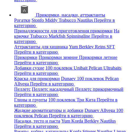
Прикормки, насадки, аттрактанты
Рогатки
Stonfo
Middy
Trabucco
Nautilus
Перейти в
категорию
Принадлежности для приготовления прикормки
На
крючке
Trabucco
Markfish
Spinningline
Перейти в
категорию
Аттрактанты для хищника
Yum
Berkley
Reins
SFT
Перейти в категорию
Прикормки
Прикормки зимние
Прикормки летние
Перейти в категорию
Добавки сухие
100 поклевок
Unibait
Pelican
Ultrabaits
Перейти в категорию
Краска для прикормки
Dunaev
100 поклевок
Pelican
Allvega
Перейти в категорию
Пеллетс
Пеллетс насадочный
Пеллетс прикормочный
Перейти в категорию
Глины и грунты
100 поклевок
Три Кита
Перейти в
категорию
Жидкие ароматизаторы и добавки
Dunaev
Allvega
100
поклевок
Pelican
Перейти в категорию
Насадки, тесто и паста
Yum
Korda
Berkley
Nautilus
Перейти в категорию
Ракеты, кобры, катапульты
Korda
Stinger
Nautilus
Liman