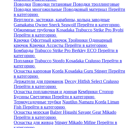
Поводки
Поводки титановые
Поводки троллинговые
Поводки многожильные
Поводковый материал
Перейти
в категорию
Вертлюги, застежки, карабины, кольца заводные
Gamakatsu
Owner
Sneck
Seawolf
Перейти в категорию
Обжимные трубочки
Kosadaka
Trabucco
Strike Pro
Ryobi
Перейти в категорию
Крючки
Офсетный крючок
Тройники
Одинарный
крючок
Крючки Ассисты
Перейти в категорию
Бомбарды
Trabucco
Strike Pro
Berkley
ECO
Перейти в
категорию
Поплавки
Trabucco
Stonfo
Kosadaka
Cralusso
Перейти в
категорию
Оснастка карповая
Korda
Kosadaka
Guru
Stinger
Перейти
в категорию
Держатели для приманок
Decoy
Hitfish
Select
Cralusso
Перейти в категорию
Оснастка поплавочная и донная
Кембрики
Стопор
Бусины
Светлячки
Перейти в категорию
Термоусадочные трубки
Nautilus
Namazu
Korda
Liman
Fish
Перейти в категорию
Оснастка морская
Balzer
Higashi
Savage Gear
Mikado
Перейти в категорию
Оснастка для живца
Stinger
Mikado
Mifine
Перейти в
категорию