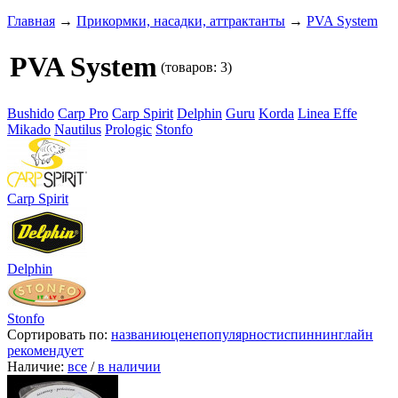
Главная
→
Прикормки, насадки, аттрактанты
→
PVA System
PVA System
(товаров: 3)
Bushido
Carp Pro
Carp Spirit
Delphin
Guru
Korda
Linea Effe
Mikado
Nautilus
Prologic
Stonfo
Carp Spirit
Delphin
Stonfo
Сортировать по:
названию
цене
популярности
спиннинглайн
рекомендует
Наличие:
все
/
в наличии