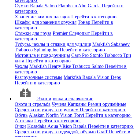
категорию
Сумки
Rapala
Salmo
Flambeau
Abu Garcia
Перейти в
категорию
Хранение зимних насадок
Перейти в категорию
Шкафы для хранения оружия
Тонар
Перейти в
категорию
Стяжки для груза
Premier
Следопыт
Перейти в
категорию
Тубусы, чехлы и стяжки для удилищ
Markfish
Sabaneev
Trabucco
Spinningline
Перейти в категорию
Мотовила и поводочницы
Carp Pro
Stonfo
Trabucco
Три
кита
Перейти в категорию
Чехлы
Markfish
Hearty Rise
Trabucco
Salmo
Перейти в
категорию
Разгрузочные системы
Markfish
Rapala
Vision
Deps
Перейти в категорию
Экипировка и снаряжение
Охота и стрельба
Чучела
Капканы
Ремни оружейные
Средства по уходу за оружием
Перейти в категорию
Обувь
Alaskan
Norfin
Vision
Torvi
Перейти в категорию
Аптечки
Перейти в категорию
Очки
Kosadaka
Aqua
Vision
Rapala
Перейти в категорию
Средства по уходу за одеждой, обувью
Graff
Перейти в