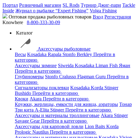
Портал
Розничный магазин
SL Rods
Турнир Джиг-пари
Tackle
Inside
Журнал о рыбалке “Expert Fishing”
Volga Fishing
Оптовая продажа рыболовных товаров
Вход
Регистрация
Knowhere
8-800-333-30-09
Каталог
Аксессуары рыболовные
Весы
Kosadaka
Rapala
Stonfo
Berkley
Перейти в
категорию
Аксессуары зимние
Siweida
Kosadaka
Liman Fish
Яман
Перейти в категорию
Глубиномеры
Stonfo
Cralusso
Flagman
Guru
Перейти в
категорию
Сигнализаторы поклевки
Kosadaka
Korda
Stinger
Bushido
Перейти в категорию
Квоки
Akara
Перейти в категорию
Кружки, жерлицы, емкости для живца, аэраторы
Тонар
Три кита
A-Elita
Stinger
Перейти в категорию
Аксессуары и материалы троллинговые
Akara
Stinger
Savage Gear
Перейти в категорию
Аксессуары для карповой ловли
Lion Baits
Korda
Prologic
Nautilus
Перейти в категорию
Аксессуары и материалы нахлыстовые
Kosadaka
Vision